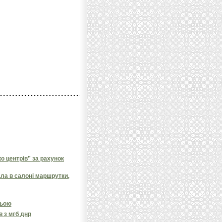
 центрів” за рахунок
ала в салоні маршрутки,
ньою
в з мгб днр