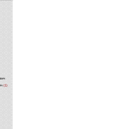
)
ович
ич
(1)