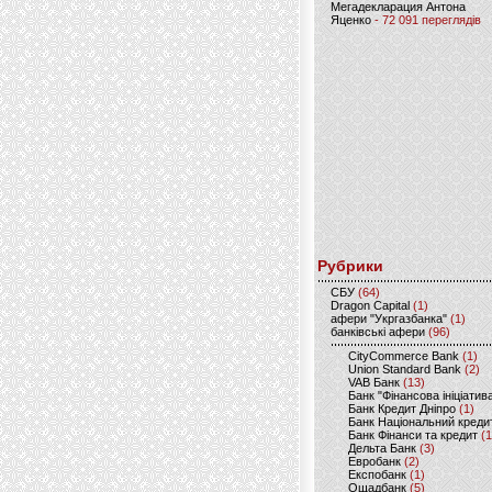
Мегадекларация Антона
Яценко
- 72 091 переглядів
Рубрики
CБУ
(64)
Dragon Capital
(1)
афери "Укргазбанка"
(1)
банківські афери
(96)
CityCommerce Bank
(1)
Union Standard Bank
(2)
VAB Банк
(13)
Банк "Фінансова ініціатив
Банк Кредит Дніпро
(1)
Банк Національний креди
Банк Фінанси та кредит
(1
Дельта Банк
(3)
Евробанк
(2)
Експобанк
(1)
Ощадбанк
(5)