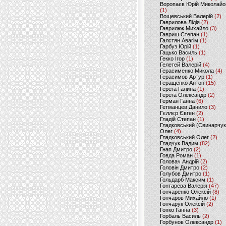
Воропаєв Юрій Миколайо
(1)
Вощевський Валерій
(2)
Гаврилова Лідія
(2)
Гаврилюк Михайло
(3)
Гавриш Степан
(1)
Галстян Авагім
(1)
Гарбуз Юрій
(1)
Гацько Василь
(1)
Гекко Ігор
(1)
Гелетей Валерій
(4)
Герасименко Микола
(4)
Герасимов Артур
(1)
Геращенко Антон
(15)
Герега Галина
(1)
Герега Олександр
(2)
Герман Ганна
(6)
Гетманцев Данило
(3)
Гєллєр Євген
(2)
Гладій Степан
(1)
Гладковський (Свинарчук
Олег
(4)
Гладковський Олег
(2)
Гладчук Вадим
(82)
Гнап Дмитро
(2)
Говда Роман
(1)
Головач Андрій
(2)
Головін Дмитро
(2)
Голубов Дмитро
(1)
Гольдарб Максим
(1)
Гонтарева Валерія
(47)
Гончаренко Олексій
(8)
Гончаров Михайло
(1)
Гончарук Олексій
(2)
Гопко Ганна
(3)
Горбаль Василь
(2)
Горбунов Олександр
(1)