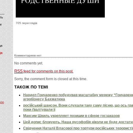
ть
705 переглядів
и
ая
ів
Комментариев нет
No comments yet.
RSS
feed for comments on this post.
Sorry, the comment form is closed at this time.
ТАКОЖ ПО ТЕМІ
Нардеп Гончаренко побудував масштабну мережу “Гончаренко
агробізнесу Бахматюка
800
російський шансон. Вони слухали таку саму пісню, що ось гр
поки ґвалтували її
Максим Шкиль укрепляет позиции в сфере госзаказов
Цей допис блокують. Наша русофобія ніколи не буде достат
Свідчення Наталії Власової про тортури російських терористі