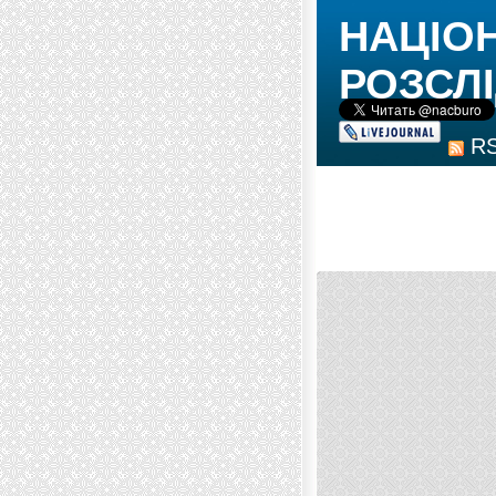
НАЦІО
РОЗСЛІ
R