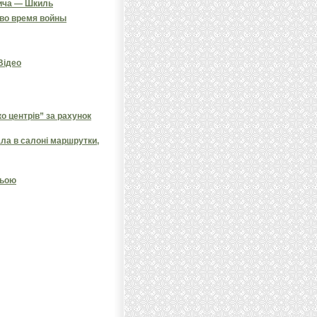
вича — Шкиль
 во время войны
 Відео
 центрів” за рахунок
ала в салоні маршрутки,
ньою