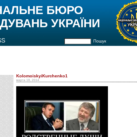
НАЛЬНЕ БЮРО
ДУВАНЬ УКРАЇНИ
SS
Пошук
KolomoiskyiKurchenko1
марта 18, 2014