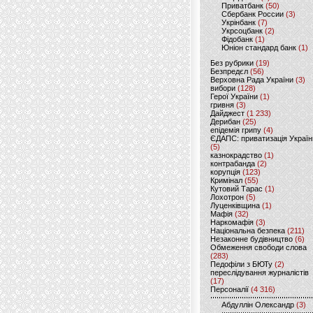
Приватбанк
(50)
Сбербанк России
(3)
Укрінбанк
(7)
Укрсоцбанк
(2)
Фідобанк
(1)
Юніон стандард банк
(1)
Без рубрики
(19)
Безпредєл
(56)
Верховна Рада України
(3)
вибори
(128)
Герої України
(1)
гривня
(3)
Дайджест
(1 233)
Дерибан
(25)
епідемія грипу
(4)
ЄДАПС: приватизація Україн
(5)
казнокрадство
(1)
контрабанда
(2)
корупція
(123)
Кримінал
(55)
Кутовий Тарас
(1)
Лохотрон
(5)
Луценківщина
(1)
Мафія
(32)
Наркомафія
(3)
Національна безпека
(211)
Незаконне будівництво
(6)
Обмеження свободи слова
(283)
Педофіли з БЮТу
(2)
переслідування журналістів
(17)
Персоналії
(4 316)
Абдуллін Олександр
(3)