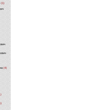
р
(1)
вич
ович
фович
на
(4)
1)
1)