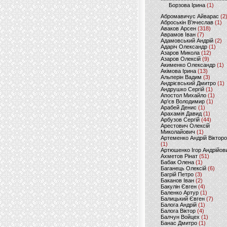
Борзова Ірина
(1)
Абромавичус Айварас
(2
Аброськін В’ячеслав
(1)
Аваков Арсен
(318)
Аврамов Іван
(7)
Адамовський Андрій
(2)
Адаріч Олександр
(1)
Азаров Микола
(12)
Азаров Олексій
(9)
Акименко Олександр
(1)
Акімова Ірина
(13)
Альперін Вадим
(3)
Андрієвський Дмитро
(1)
Андрушко Сергій
(1)
Апостол Михайло
(1)
Ар'єв Володимир
(1)
Арабей Денис
(1)
Арахамія Давид
(1)
Арбузов Сергій
(44)
Арестович Олексій
Миколайович
(1)
Артеменко Андрій Віктор
(1)
Артюшенко Ігор Андрійов
Ахметов Рінат
(51)
Бабак Олена
(1)
Баганець Олексій
(6)
Багрій Петро
(3)
Баканов Іван
(2)
Бакулін Євген
(4)
Баленко Артур
(1)
Балицький Євген
(7)
Балога Андрій
(1)
Балога Віктор
(4)
Балчун Войцех
(1)
Банас Дмитро
(1)