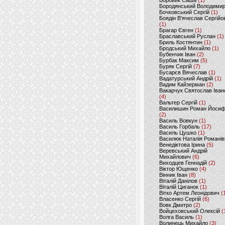
Боровик Саша
(1)
Бородянський Володими
Бочковський Сергій
(1)
Боядін В'ячеслав Сергійо
(1)
Брагар Євген
(1)
Браславський Руслан
(1)
Бриль Костянтин
(1)
Бродський Михайло
(1)
Бубенчик Іван
(2)
Бурбак Максим
(5)
Буряк Сергій
(7)
Бусарєв Вячеслав
(1)
Вадатурський Андрій
(1)
Вадим Кайзерман
(2)
Вакарчук Святослав Іван
(4)
Вальтер Сергій
(1)
Василишин Роман Йоси
(2)
Василь Вовкун
(1)
Василь Горбаль
(17)
Василь Цушко
(1)
Василюк Наталія Романів
Венедіктова Ірина
(5)
Веревський Андрій
Михайлович
(6)
Виходцев Геннадій
(2)
Віктор Ющенко
(4)
Вінник Іван
(8)
Віталій Данілов
(1)
Віталій Циганок
(1)
Вітко Артем Леонідович
(
Власенко Сергій
(6)
Вовк Дмитро
(2)
Войцеховський Олексій
(
Волга Василь
(1)
Волинець Михайло
(3)