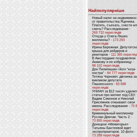
Найпопулярніше
Новый налог на недвижимос
от правительства Яценюка.
Платить, съехать, снести ил
сжечь? Расследование
-
269 732 переглядів
Откуда у Олега Ляшко
миллионы?
- 173 293
переглядів
Ирина Бережная. Депутатск
крыша для рейдеров и
рекетиров
- 111 365 перегляд
В Амстердаме поздравляли
Акимову и ее избранницу
-
98 102 переглядів
Дон Пилипишин і його “коза-
ностра”
- 84 777 переглядів
Тетяна Чорновіл: дівчинка за
викликом депутата
Пашинського
- 83 688
переглядів
УНИАН за $12 тысяч удалил
статью про митинг под СБУ.
Вадим Симонов и Николай
Присяжнюк отмывают свои
имена. Расследование
- 75 
переглядів
Криминальный миллионер
Руслан Демчак. Часть 2
-
73 855 переглядів
Донецкое «Межигорье»
Татьяны Бахтеевой ждет
экспроприаторов. 10 фото
-
73 288 переглядів