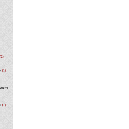
(2)
ч
(1)
сович
ч
(1)