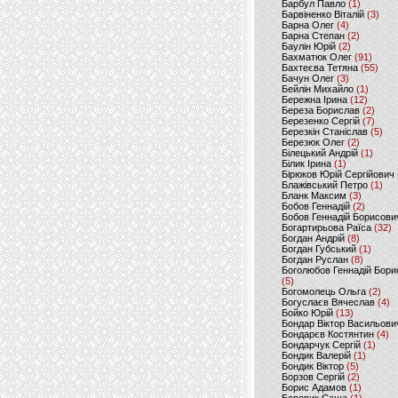
Барбул Павло
(1)
Барвіненко Віталій
(3)
Барна Олег
(4)
Барна Степан
(2)
Баулін Юрій
(2)
Бахматюк Олег
(91)
Бахтеєва Тетяна
(55)
Бачун Олег
(3)
Бейлін Михайло
(1)
Бережна Ірина
(12)
Береза Борислав
(2)
Березенко Сергій
(7)
Березкін Станіслав
(5)
Березюк Олег
(2)
Білецький Андрій
(1)
Білик Ірина
(1)
Бірюков Юрій Сергійович
Блажівський Петро
(1)
Бланк Максим
(3)
Бобов Геннадій
(2)
Бобов Геннадій Борисови
Богартирьова Раїса
(32)
Богдан Андрій
(8)
Богдан Губський
(1)
Богдан Руслан
(8)
Боголюбов Геннадій Бори
(5)
Богомолець Ольга
(2)
Богуслаєв Вячеслав
(4)
Бойко Юрій
(13)
Бондар Віктор Васильови
Бондарєв Костянтин
(4)
Бондарчук Сергій
(1)
Бондик Валерій
(1)
Бондик Віктор
(5)
Борзов Сергiй
(2)
Борис Адамов
(1)