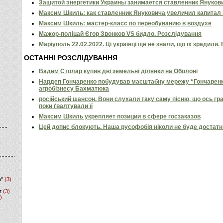
Защитой энергетики Украины занимается ставленник Януко
Максим Шкиль: как ставленник Януковича увеличил капитал
Максим Шкиль: мастер-класс по переобуванию в воздухе
Мажор-поліцай Єгор Звонков VS бидло. Розслідування
Маріуполь 22.02.2022. Ці українці ще не знали, що їх зрадили.
ОСТАННІ РОЗСЛІДУВАННЯ
Вадим Столар купив дві земельні ділянки на Оболоні
Нардеп Гончаренко побудував масштабну мережу “Гончаренко
агробізнесу Бахматюка
російський шансон. Вони слухали таку саму пісню, що ось гр
поки ґвалтували її
Максим Шкиль укрепляет позиции в сфере госзаказов
Цей допис блокують. Наша русофобія ніколи не буде достат
а"
(3)
т
(3)
)