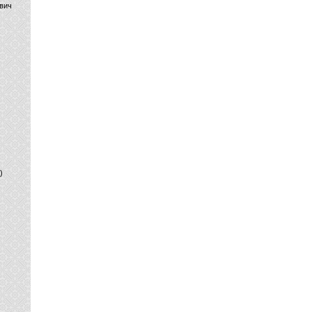
вич
)