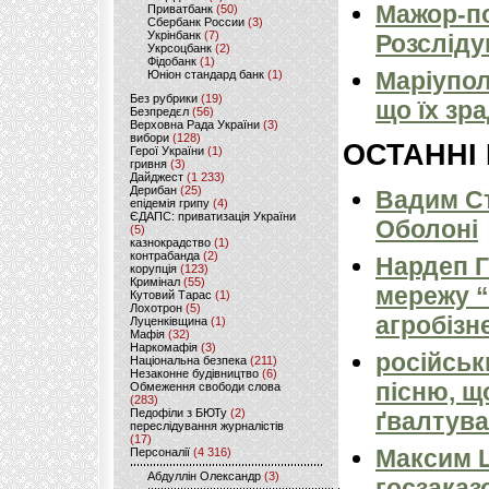
Мажор-по
Приватбанк
(50)
Сбербанк России
(3)
Укрінбанк
(7)
Розсліду
Укрсоцбанк
(2)
Фідобанк
(1)
Маріуполь
Юніон стандард банк
(1)
Без рубрики
(19)
що їх зр
Безпредєл
(56)
Верховна Рада України
(3)
вибори
(128)
ОСТАННІ
Герої України
(1)
гривня
(3)
Дайджест
(1 233)
Дерибан
(25)
Вадим Ст
епідемія грипу
(4)
ЄДАПС: приватизація України
Оболоні
(5)
казнокрадство
(1)
контрабанда
(2)
Нардеп 
корупція
(123)
Кримінал
(55)
мережу “
Кутовий Тарас
(1)
Лохотрон
(5)
агробізн
Луценківщина
(1)
Мафія
(32)
Наркомафія
(3)
російськ
Національна безпека
(211)
Незаконне будівництво
(6)
пісню, щ
Обмеження свободи слова
(283)
Педофіли з БЮТу
(2)
ґвалтува
переслідування журналістів
(17)
Максим 
Персоналії
(4 316)
Абдуллін Олександр
(3)
госзаказ