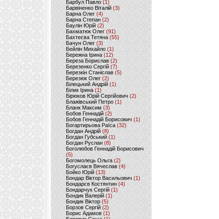
Барбул Павло
(1)
Барвіненко Віталій
(3)
Барна Олег
(4)
Барна Степан
(2)
Баулін Юрій
(2)
Бахматюк Олег
(91)
Бахтеєва Тетяна
(55)
Бачун Олег
(3)
Бейлін Михайло
(1)
Бережна Ірина
(12)
Береза Борислав
(2)
Березенко Сергій
(7)
Березкін Станіслав
(5)
Березюк Олег
(2)
Білецький Андрій
(1)
Білик Ірина
(1)
Бірюков Юрій Сергійович
(2)
Блажівський Петро
(1)
Бланк Максим
(3)
Бобов Геннадій
(2)
Бобов Геннадій Борисович
(1)
Богартирьова Раїса
(32)
Богдан Андрій
(8)
Богдан Губський
(1)
Богдан Руслан
(8)
Боголюбов Геннадій Борисович
(5)
Богомолець Ольга
(2)
Богуслаєв Вячеслав
(4)
Бойко Юрій
(13)
Бондар Віктор Васильович
(1)
Бондарєв Костянтин
(4)
Бондарчук Сергій
(1)
Бондик Валерій
(1)
Бондик Віктор
(5)
Борзов Сергiй
(2)
Борис Адамов
(1)