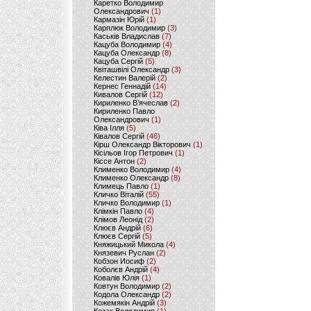
Каретко Володимир
Олександрович
(1)
Кармазін Юрій
(1)
Карплюк Володимир
(3)
Каськів Владислав
(7)
Кацуба Володимир
(4)
Кацуба Олександр
(8)
Кацуба Сергій
(5)
Квіташвілі Олександр
(3)
Келестин Валерій
(2)
Кернес Геннадій
(14)
Кивалов Сергій
(12)
Кириленко В’ячеслав
(2)
Кириленко Павло
Олександрович
(1)
Ківа Ілля
(5)
Ківалов Сергій
(46)
Кірш Олександр Вікторович
(1)
Кісільов Ігор Петрович
(1)
Кіссе Антон
(2)
Клименко Володимир
(4)
Клименко Олександр
(8)
Климець Павло
(1)
Кличко Віталій
(55)
Кличко Володимир
(1)
Клімкін Павло
(4)
Клімов Леонід
(2)
Клюєв Андрій
(6)
Клюєв Сергій
(5)
Княжицький Микола
(4)
Князевич Руслан
(2)
Кобзон Иосиф
(2)
Коболєв Андрій
(4)
Ковалів Юлія
(1)
Ковтун Володимир
(2)
Кодола Олександр
(2)
Кожемякін Андрій
(3)