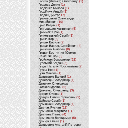
Горган (Лялька) Олександр
(1)
Гордеєв Денис
(1)
Гордієнко Микола
(1)
Гордійчук Андрій
(1)
Гордон Дмитро
(7)
Грановський Олександр
Михайлович
(10)
Гриб Вадим
(1)
Григоришин Костянтин
(5)
Гримчак Юрій
(1)
Гриневецький Сергій
(1)
Гринів Ігор
(3)
Грицак Василь
(2)
Грицак Василь Сергійович
(4)
Гриценко Анатолій
(8)
Грішин Костянтин (Семен
Семенченко)
(8)
Гройсман Володимир
(62)
Губський Богдан
(3)
Гудзь Наталія Ярославівна
(2)
Гужва Ігор
(1)
Гута Микола
(1)
Давиденко Валерій
(1)
Данилець Володимир
(1)
Данилюк Олександр
Олександрович
(6)
Данченко Олександр
(3)
Дегрик Олена
(1)
Дейдей Євген Сергійович
(9)
Дейнеко Сергій
(1)
Демішкан Володимир
(1)
Демчак Руслан
(12)
Демченко Людмила
(1)
Демчина Павло
(4)
Демчишин Володимир
(5)
Демчук Ольга
(1)
Денисенко Анатолій Петрович