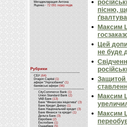
російськ
Мегадекларация Антона
Яценко
- 72 091 переглядів
пісню, щ
ґвалтува
Максим 
госзаказ
Цей допи
не буде 
Свідченн
російськ
Рубрики
CБУ
(64)
Защитой 
Dragon Capital
(1)
афери "Укргазбанка"
(1)
ставлен
банківські афери
(96)
CityCommerce Bank
(1)
Максим Ш
Union Standard Bank
(2)
VAB Банк
(13)
увеличил
Банк "Фінансова ініціатива"
(3)
Банк Кредит Дніпро
(1)
Банк Національний кредит
(3)
Максим Ш
Банк Фінанси та кредит
(1)
Дельта Банк
(3)
Евробанк
(2)
переобу
Експобанк
(1)
Ощадбанк
(5)