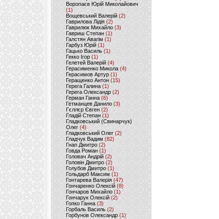
Воропаєв Юрій Миколайович
(1)
Вощевський Валерій
(2)
Гаврилова Лідія
(2)
Гаврилюк Михайло
(3)
Гавриш Степан
(1)
Галстян Авагім
(1)
Гарбуз Юрій
(1)
Гацько Василь
(1)
Гекко Ігор
(1)
Гелетей Валерій
(4)
Герасименко Микола
(4)
Герасимов Артур
(1)
Геращенко Антон
(15)
Герега Галина
(1)
Герега Олександр
(2)
Герман Ганна
(6)
Гетманцев Данило
(3)
Гєллєр Євген
(2)
Гладій Степан
(1)
Гладковський (Свинарчук)
Олег
(4)
Гладковський Олег
(2)
Гладчук Вадим
(82)
Гнап Дмитро
(2)
Говда Роман
(1)
Головач Андрій
(2)
Головін Дмитро
(2)
Голубов Дмитро
(1)
Гольдарб Максим
(1)
Гонтарева Валерія
(47)
Гончаренко Олексій
(8)
Гончаров Михайло
(1)
Гончарук Олексій
(2)
Гопко Ганна
(3)
Горбаль Василь
(2)
Горбунов Олександр
(1)