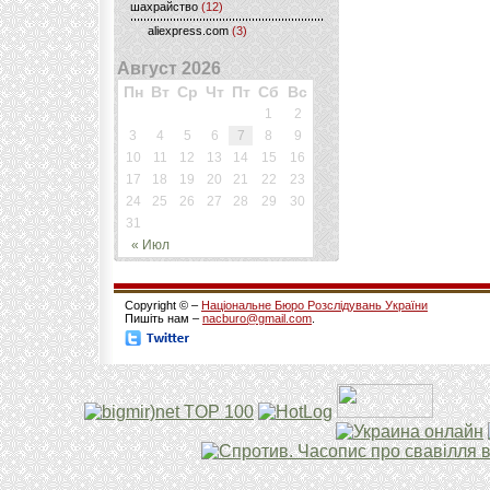
шахрайство
(12)
aliexpress.com
(3)
Август 2026
Пн
Вт
Ср
Чт
Пт
Сб
Вс
1
2
3
4
5
6
7
8
9
10
11
12
13
14
15
16
17
18
19
20
21
22
23
24
25
26
27
28
29
30
31
« Июл
Copyright © –
Національне Бюро Розслідувань України
Пишіть нам –
nacburo@gmail.com
.