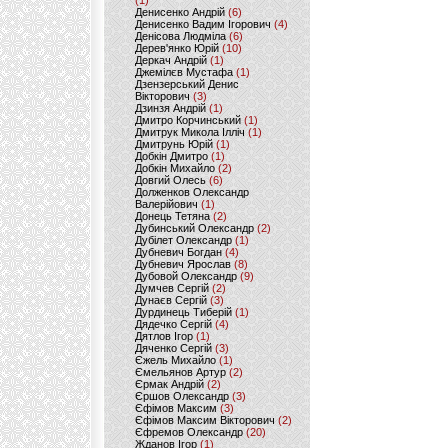
(1)
Денисенко Андрій
(6)
Денисенко Вадим Ігорович
(4)
Денісова Людміла
(6)
Дерев'янко Юрій
(10)
Деркач Андрій
(1)
Джемілєв Мустафа
(1)
Дзензерський Денис
Вікторович
(3)
Дзинзя Андрій
(1)
Дмитро Корчинський
(1)
Дмитрук Микола Ілліч
(1)
Дмитрунь Юрій
(1)
Добкін Дмитро
(1)
Добкін Михайло
(2)
Довгий Олесь
(6)
Долженков Олександр
Валерійович
(1)
Донець Тетяна
(2)
Дубинський Олександр
(2)
Дубілет Олександр
(1)
Дубневич Богдан
(4)
Дубневич Ярослав
(8)
Дубовой Олександр
(9)
Думчев Сергій
(2)
Дунаєв Сергій
(3)
Дурдинець Тиберій
(1)
Дядечко Сергій
(4)
Дятлов Ігор
(1)
Дяченко Сергій
(3)
Єжель Михайло
(1)
Ємельянов Артур
(2)
Єрмак Андрій
(2)
Єршов Олександр
(3)
Єфімов Максим
(3)
Єфімов Максим Вікторович
(2)
Єфремов Олександр
(20)
Жданов Ігор
(1)