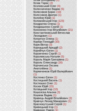
Козак Володимир
(1)
Козак Тарас
(2)
Козловський Олег
(4)
Колесниченко Вадим
(5)
Колесніков Борис
(10)
Колєсніков Дмитро
(1)
Колобов Юрій
(1)
Коломойський Ігор
(123)
Кондратюк Олена
(1)
Кондрашенко Сергій
(1)
Кононенко Ігор Віталійович
(21)
Константіновський Вячеслав
Леонідович
(1)
Копанчук Олена
(1)
Корбан Геннадій
(33)
Корж Віктор
(3)
Корнацький Аркадій
(2)
Корнійчук Євген
(1)
Коровченко Сергій
(1)
Королевська Наталія
(5)
Король Марія Григорівна
(1)
Король Олександр
(16)
Корчинська Оксана
Анатоліївна
(1)
Корявченков Юрій Валерійович
(1)
Костенко Євген
(1)
Костицький Василь
(1)
Костюшко Олег
(1)
Косюк Юрій
(15)
Котвіцький Ігор
(10)
Кошелєва Альона
(3)
Кошмак Вадим
(1)
Кравець Андрій Віталійович
(2)
Кравчук Леонід Макарович
(1)
Краснокутський Сергій
(1)
Кривецький Ігор
(1)
Кривонос Павло
(1)