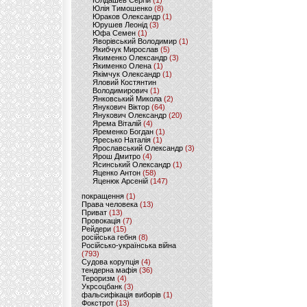
Юлдашев Сергій
(1)
Юлія Тимошенко
(8)
Юраков Олександр
(1)
Юрушев Леонід
(3)
Юфа Семен
(1)
Яворівський Володимир
(1)
Якибчук Мирослав
(5)
Якименко Олександр
(3)
Якименко Олена
(1)
Якімчук Олександр
(1)
Яловий Костянтин
Володимирович
(1)
Янковський Микола
(2)
Янукович Віктор
(64)
Янукович Олександр
(20)
Ярема Віталій
(4)
Яременко Богдан
(1)
Яресько Наталія
(1)
Ярославський Олександр
(3)
Ярош Дмитро
(4)
Ясинський Олександр
(1)
Яценко Антон
(58)
Яценюк Арсеній
(147)
покращення
(1)
Права человека
(13)
Приват
(13)
Провокація
(7)
Рейдери
(15)
російська гебня
(8)
Російсько-українська війна
(793)
Судова корупція
(4)
тендерна мафія
(36)
Тероризм
(4)
Укрсоцбанк
(3)
фальсифікація виборів
(1)
Фокстрот
(13)