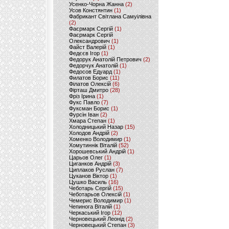
Усенко-Чорна Жанна
(2)
Усов Констянтин
(1)
Фабрикант Світлана Самуілівна
(2)
Фаєрмарк Сергій
(1)
Фаєрмарк Сергій
Олександрович
(1)
Файст Валерій
(1)
Федєєв Ігор
(1)
Федорук Анатолій Петрович
(2)
Федорчук Анатолій
(1)
Федосов Едуард
(1)
Филатов Борис
(11)
Філатов Олексій
(6)
Фірташ Дмитро
(28)
Фріз Ірина
(1)
Фукс Павло
(7)
Фуксман Борис
(1)
Фурсін Іван
(2)
Хмара Степан
(1)
Холодницький Назар
(15)
Холодов Андрій
(2)
Хоменко Володимир
(1)
Хомутиннік Віталій
(52)
Хорошевський Андрій
(1)
Царьов Олег
(1)
Циганков Андрій
(3)
Циплаков Руслан
(7)
Цуканов Віктор
(1)
Цушко Василь
(16)
Чеботарь Сергій
(15)
Чеботарьов Олексій
(1)
Чемерис Володимир
(1)
Чепинога Віталій
(1)
Черкаський Ігор
(12)
Черновецький Леонід
(2)
Черновецький Степан
(3)