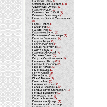
Осьмухін Сергій
(2)
Охендовський Михайло
(14)
Оцерклевич Олексій
(1)
Павелко Андрій
(2)
Павленко (Хорт) Юрій
(1)
Павленко Олександра
(1)
Павленко Олексій Михайлович
(3)
Павліш Павло
(1)
Палиця Ігор
(3)
Палютін Філіп
(1)
Парамонов Віктор
(1)
Парамонова Олександра
(1)
Парасюк Володимир
(4)
Парубій Андрій
(9)
Парцхаладзе Лев
(1)
Паршин Константин
(1)
Пастух Тарас
(1)
Пашинський Сергій
(71)
Петренко Павло
(4)
Петухов Сергій Ігорович
(1)
Пилипишин Віктор
(25)
Писарук Олександр
(2)
Пишний Андрій
(6)
Пімахова Діна
(1)
Пінчук Андрій
(2)
Пінчук Віктор
(6)
Пісний Василь
(2)
Плачков Іван
(1)
Плотнікова Оксана
(1)
Полищук Володимир
(2)
Поліщук Віктор Степанович
(1)
Поліщук Володимир
(1)
Полторак Степан
(3)
Поляков Максим
(7)
Понамарчук Дмитро
(1)
Пономарьов Олександр