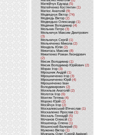
Матвієнко Анатолій
(2)
Матвійчук Едуард
(5)
Матейченко Костянтин
(1)
Матіос Анатолій
(9)
Медведчук Віктор
(74)
Медведь Віктор
(2)
Медведько Олександр
(1)
Медяник Володимир
(4)
Мельник Петро
(3)
Мельничук Максим Дмитрович
(3)
Мельничук Сергій
(1)
Мельніченко Микола
(2)
Мендель Юлія
(2)
Микитась Максим
(8)
Микитенко Роман Леонідович
(2)
Мисик Володимир
(1)
Мисик Володимир Юрійович
(2)
Мізрах Ігор
(3)
Мірошник Андрій
(1)
Мірошниченко Ігор
(3)
Мірошниченко Юрій
(4)
Мірошніченко Іван
Володимирович
(2)
Могильов Анатолій
(2)
Молоток Ігор
(6)
Монтян Тетяна
(4)
Мороко Юрій
(2)
Мосійчук Ігор
(2)
Москалевський В'ячеслав
(1)
Москаленко Ярослав
(1)
Москаль Геннадій
(5)
Мочанов Олексій
(1)
Мошенець Олена
(1)
Мошенский Валерий
(5)
Муженко Віктор
(1)
Мужчиль Олег (Сергій Аміров)