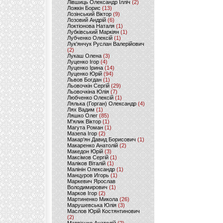
Лівшиць Олександр Ілліч
(2)
Ложкін Борис
(13)
Лозінський Віктор
(9)
Лозовий Андрій
(6)
Локтіонова Наталя
(1)
Лубківський Маркіян
(1)
Лубченко Олексій
(1)
Лук'янчук Руслан Валерійович
(2)
Лукаш Олена
(3)
Луценко Ігор
(4)
Луценко Ірина
(14)
Луценко Юрій
(94)
Львов Богдан
(1)
Льовочкін Сергій
(29)
Льовочкіна Юлія
(7)
Любченко Олексій
(1)
Лялька (Горган) Олександр
(4)
Лях Вадим
(1)
Ляшко Олег
(85)
М'ялик Віктор
(1)
Магута Роман
(1)
Мазепа Ігор
(2)
Макар'ян Давид Борисович
(1)
Макаренко Анатолій
(2)
Македон Юрій
(3)
Максімов Сергій
(1)
Маліков Віталій
(1)
Малінін Олександр
(1)
Манцуров Игорь
(1)
Маркевич Ярослав
Володимирович
(1)
Марков Ігор
(2)
Мартиненко Микола
(26)
Марушевська Юлія
(3)
Маслов Юрій Костянтинович
(2)