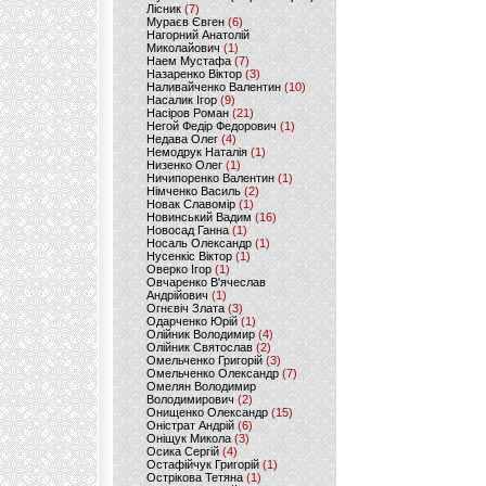
Лісник
(7)
Мураєв Євген
(6)
Нагорний Анатолій
Миколайович
(1)
Наем Мустафа
(7)
Назаренко Віктор
(3)
Наливайченко Валентин
(10)
Насалик Ігор
(9)
Насіров Роман
(21)
Негой Федір Федорович
(1)
Недава Олег
(4)
Немодрук Наталія
(1)
Низенко Олег
(1)
Ничипоренко Валентин
(1)
Німченко Василь
(2)
Новак Славомір
(1)
Новинський Вадим
(16)
Новосад Ганна
(1)
Носаль Олександр
(1)
Нусенкіс Віктор
(1)
Оверко Ігор
(1)
Овчаренко В'ячеслав
Андрійович
(1)
Огнєвіч Злата
(3)
Одарченко Юрій
(1)
Олійник Володимир
(4)
Олійник Святослав
(2)
Омельченко Григорій
(3)
Омельченко Олександр
(7)
Омелян Володимир
Володимирович
(2)
Онищенко Олександр
(15)
Оністрат Андрій
(6)
Оніщук Микола
(3)
Осика Сергій
(4)
Остафійчук Григорій
(1)
Острікова Тетяна
(1)