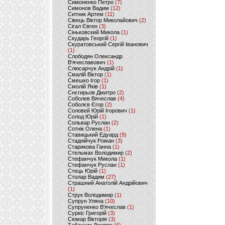
Симоненко Петро
(7)
Симонов Вадим
(12)
Ситник Артем
(11)
Сівець Віктор Миколайович
(2)
Сігал Євген
(3)
Сіньковский Микола
(1)
Скударь Георгій
(1)
Скуратовський Сергій Іванович
(1)
Слободян Олександр
В'ячеславович
(1)
Слюсарчук Андрій
(1)
Смалій Віктор
(1)
Смешко Ігор
(1)
Смолій Яків
(1)
Снєгирьов Дмитро
(2)
Соболев Вячеслав
(4)
Соболєв Єгор
(2)
Соловей Юрій Ігорович
(1)
Солод Юрій
(1)
Сольвар Руслан
(2)
Сотнік Олена
(1)
Ставицький Едуард
(9)
Стаднійчук Роман
(3)
Старикова Ганна
(1)
Стельмах Володимир
(2)
Стефанчук Микола
(1)
Стефанчук Руслан
(1)
Стець Юрій
(1)
Столар Вадим
(27)
Страшний Анатолій Андрійович
(1)
Струк Володимир
(1)
Супрун Уляна
(10)
Супруненко В'ячеслав
(1)
Суркіс Григорій
(3)
Сюмар Вікторія
(3)