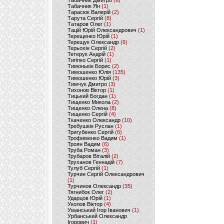
Табачник Дмитро
(6)
Табачник Ян
(1)
Тарасюк Валерій
(2)
Тарута Сергій
(8)
Татаров Олег
(1)
Тацій Юрій Олександрович
(1)
Терещенко Юрій
(1)
Терещук Олександр
(6)
Терьохін Сергій
(2)
Тетерук Андрій
(1)
Тигіпко Сергій
(1)
Тимонькін Борис
(2)
Тимошенко Юлія
(135)
Тимошенко Юрій
(3)
Тимчук Дмитро
(3)
Тихонов Віктор
(1)
Тицький Богдан
(1)
Тищенко Микола
(2)
Тищенко Олена
(8)
Тищенко Сергій
(4)
Ткаченко Олександр
(10)
Требушкін Руслан
(1)
Тригубенко Сергій
(6)
Трофименко Вадим
(1)
Троян Вадим
(6)
Труба Роман
(3)
Трубаров Віталій
(2)
Труханов Геннадій
(7)
Тулуб Сергій
(1)
Турчин Сергій Олександрович
(1)
Турчинов Олександр
(35)
Тягнибок Олег
(2)
Ударцов Юрій
(1)
Уколов Віктор
(4)
Уманський Ігор Іванович
(1)
Урбанський Олександр
Ігорович
(1)