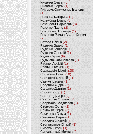
Рибалка Сергій
(6)
Рибалко Сергій
(1)
Римарук Олександр Іванович
(1)
Рожкова Катерина
(1)
Розенблат Борис
(3)
Розенблат Борислав
(8)
Розенко Павло
(2)
Романенко Геннадій
(1)
Романов Роман Анатолійович
(2)
Ротова Олена
(2)
Руденко Вадим
(1)
Руденко Геннадій
(1)
Руденко Олексій
(1)
Рудик Сергій
(6)
Рудьковський Микола
(1)
Руслан Арсірій
(1)
Рябчин Олексій
(1)
Саакашвілі Міхеіл
(28)
Савченко Надія
(50)
Савченко Олексій
(1)
Савчук Василь
(1)
Садовий Андрій
(3)
Сандлер Дмитро
(1)
Сапожко Ігор
(1)
Святаш Дмитро
(2)
Святослав Олійник
(2)
Севрюков Владислав
(1)
Семерак Остап
(1)
Семочко Сергій
(3)
Семченко Ольга
(1)
Сенченко Сергій
(1)
Середюк Олексій
(1)
Серпокрилов Віталій
(1)
Сивохо Сергій
(1)
Сивульський Микола
(2)