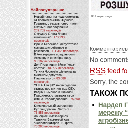
Найпопулярніше
801 переглядів
Новый налог на недвижимость
от правительства Яценюка.
Платить, съехать, снести или
сжечь? Расследование
-
269 732 переглядів
Откуда у Олега Ляшко
миллионы?
- 173 293
переглядів
Ирина Бережная. Депутатская
крыша для рейдеров и
Комментариев
рекетиров
- 111 365 переглядів
В Амстердаме поздравляли
Акимову и ее избранницу
-
No comments
98 102 переглядів
Дон Пилипишин і його “коза-
ностра”
- 84 777 переглядів
RSS
feed fo
Тетяна Чорновіл: дівчинка за
викликом депутата
Пашинського
- 83 688
Sorry, the co
переглядів
УНИАН за $12 тысяч удалил
статью про митинг под СБУ.
ТАКОЖ ПО
Вадим Симонов и Николай
Присяжнюк отмывают свои
имена. Расследование
- 75 800
переглядів
Нардеп 
Криминальный миллионер
Руслан Демчак. Часть 2
-
мережу “
73 855 переглядів
Донецкое «Межигорье»
агробізн
Татьяны Бахтеевой ждет
экспроприаторов. 10 фото
-
73 288 переглядів