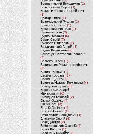
Боровик Саша
(1)
Бородянський Володимир
(1)
Бочковський Сергій
(1)
Боядін В'ячеслав Сергійович
(1)
Брагар Євген
(1)
Браславський Руслан
(1)
Бриль Костянтин
(1)
Бродський Михайло
(1)
Бубенчик Іван
(2)
Бурбак Максим
(5)
Буряк Сергій
(7)
Бусарєв Вячеслав
(1)
Вадатурський Андрій
(1)
Вадим Кайзерман
(2)
Вакарчук Святослав Іванович
(4)
Вальтер Сергій
(1)
Василишин Роман Йосифович
(2)
Василь Вовкун
(1)
Василь Горбаль
(17)
Василь Цушко
(1)
Василюк Наталія Романівна
(4)
Венедіктова Ірина
(5)
Веревський Андрій
Михайлович
(6)
Виходцев Геннадій
(2)
Віктор Ющенко
(4)
Вінник Іван
(8)
Віталій Данілов
(1)
Віталій Циганок
(1)
Вітко Артем Леонідович
(1)
Власенко Сергій
(6)
Вовк Дмитро
(2)
Войцеховський Олексій
(1)
Волга Василь
(1)
Волинець Михайло
(3)