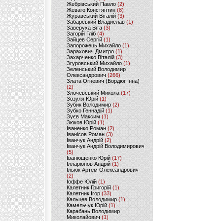
Жебрівський Павло
(2)
Жеваго Констянтин
(8)
Журавський Віталій
(3)
Забарський Владислав
(1)
Заверуха Віта
(3)
Загорій Гліб
(4)
Зайцев Сергій
(1)
Запорожець Михайло
(1)
Зарахович Дмитро
(1)
Захарченко Віталій
(3)
Згуровський Михайло
(1)
Зеленський Володимир
Олександрович
(266)
Злата Огневич (Бордюг Інна)
(2)
Злочевський Микола
(17)
Зозуля Юрій
(1)
Зубик Володимир
(2)
Зубко Геннадій
(1)
Зуєв Максим
(1)
Зюков Юрій
(1)
Іваненко Роман
(2)
Іванісов Роман
(3)
Іванчук Андрій
(2)
Іванчук Андрій Володимирович
(5)
Іванющенко Юрій
(17)
Ілларіонов Андрій
(1)
Ільюк Артем Олександрович
(2)
Іоффе Юлій
(1)
Калетник Григорій
(1)
Калетник Ігор
(33)
Кальцев Володимир
(1)
Камельчук Юрій
(1)
Карабань Володимир
Миколайович
(1)