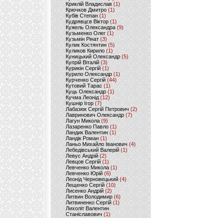
Криклій Владислав
(1)
Крючков Дмитро
(1)
Кубів Степан
(1)
Кудрявцєв Віктор
(1)
Кужель Олександра
(9)
Кузьменко Олег
(1)
Кузьмін Рінат
(3)
Кулик Костянтин
(5)
Куликов Кирило
(1)
Куницький Олександр
(5)
Купрій Віталій
(3)
Курикін Сергій
(1)
Курило Олександр
(1)
Курченко Сергій
(44)
Кутовий Тарас
(1)
Куць Олександр
(1)
Кучма Леонід
(12)
Кушнір Ігор
(7)
Лабазюк Сергій Петрович
(2)
Лавринович Олександр
(7)
Лагун Микола
(9)
Лазаренко Павло
(1)
Ландик Валентин
(1)
Ландік Роман
(1)
Ланьо Михайло Іванович
(4)
Лебедівський Валерій
(1)
Левус Андрій
(2)
Левцов Сергій
(1)
Левченко Микола
(1)
Левченко Юрій
(6)
Леонід Черновецький
(4)
Лещенко Сергій
(10)
Лисенко Андрій
(2)
Литвин Володимир
(6)
Литвиненко Сергій
(1)
Лихоліт Валентин
Станіславович
(1)