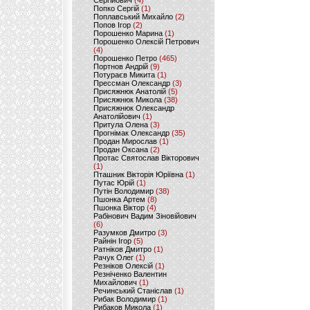
Сергійович
(4)
Попко Сергій
(1)
Поплавський Михайло
(2)
Попов Ігор
(2)
Порошенко Марина
(1)
Порошенко Олексій Петрович
(4)
Порошенко Петро
(465)
Портнов Андрій
(9)
Потураєв Микита
(1)
Прессман Олександр
(3)
Присяжнюк Анатолій
(5)
Присяжнюк Микола
(38)
Присяжнюк Олександр
Анатолійович
(1)
Притула Олена
(3)
Прогнімак Олександр
(35)
Продан Мирослав
(1)
Продан Оксана
(2)
Протас Святослав Вікторович
(1)
Пташник Вікторія Юріївна
(1)
Путас Юрій
(1)
Путін Володимир
(38)
Пшонка Артем
(8)
Пшонка Віктор
(4)
Рабінович Вадим Зіновійович
(6)
Разумков Дмитро
(3)
Райнін Ігор
(5)
Ратніков Дмитро
(1)
Рачук Олег
(1)
Резніков Олексій
(1)
Резніченко Валентин
Михайлович
(1)
Речинський Станіслав
(1)
Рибак Володимир
(1)
Рибаков Микола
(1)