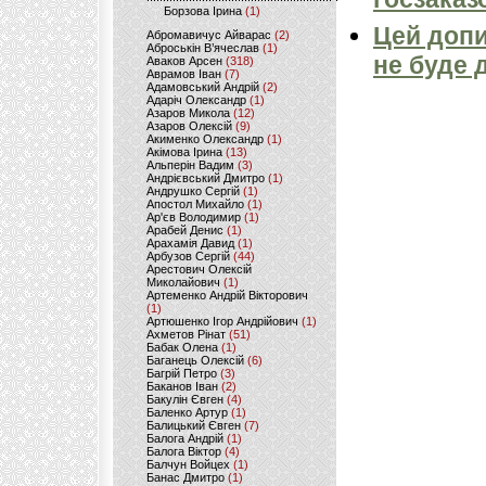
Борзова Ірина
(1)
Цей допи
Абромавичус Айварас
(2)
Аброськін В’ячеслав
(1)
не буде 
Аваков Арсен
(318)
Аврамов Іван
(7)
Адамовський Андрій
(2)
Адаріч Олександр
(1)
Азаров Микола
(12)
Азаров Олексій
(9)
Акименко Олександр
(1)
Акімова Ірина
(13)
Альперін Вадим
(3)
Андрієвський Дмитро
(1)
Андрушко Сергій
(1)
Апостол Михайло
(1)
Ар'єв Володимир
(1)
Арабей Денис
(1)
Арахамія Давид
(1)
Арбузов Сергій
(44)
Арестович Олексій
Миколайович
(1)
Артеменко Андрій Вікторович
(1)
Артюшенко Ігор Андрійович
(1)
Ахметов Рінат
(51)
Бабак Олена
(1)
Баганець Олексій
(6)
Багрій Петро
(3)
Баканов Іван
(2)
Бакулін Євген
(4)
Баленко Артур
(1)
Балицький Євген
(7)
Балога Андрій
(1)
Балога Віктор
(4)
Балчун Войцех
(1)
Банас Дмитро
(1)