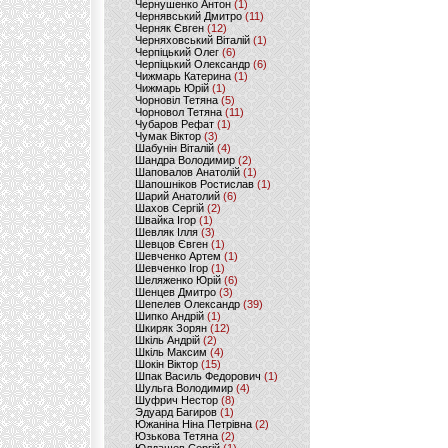
Чернушенко Антон
(1)
Чернявський Дмитро
(11)
Черняк Євген
(12)
Черняховський Віталій
(1)
Черпіцький Олег
(6)
Черпіцький Олександр
(6)
Чижмарь Катерина
(1)
Чижмарь Юрій
(1)
Чорновіл Тетяна
(5)
Чорновол Тетяна
(11)
Чубаров Рефат
(1)
Чумак Віктор
(3)
Шабунін Віталій
(4)
Шандра Володимир
(2)
Шаповалов Анатолій
(1)
Шапошніков Ростислав
(1)
Шарий Анатолий
(6)
Шахов Сергій
(2)
Швайка Ігор
(1)
Шевляк Ілля
(3)
Шевцов Євген
(1)
Шевченко Артем
(1)
Шевченко Ігор
(1)
Шеляженко Юрій
(6)
Шенцев Дмитро
(3)
Шепелев Олександр
(39)
Шипко Андрій
(1)
Шкиряк Зорян
(12)
Шкіль Андрій
(2)
Шкіль Максим
(4)
Шокін Віктор
(15)
Шпак Василь Федорович
(1)
Шульга Володимир
(4)
Шуфрич Нестор
(8)
Эдуард Багиров
(1)
Южаніна Ніна Петрівна
(2)
Юзькова Тетяна
(2)