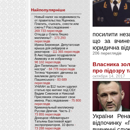
Найпопулярніше
Новый налог на недвижимость
от правительства Яценюка.
Платить, съехать, снести или
сжечь? Расследование
-
269 733 переглядів
посилити нез
Откуда у Олега Ляшко
миллионы?
- 173 293
що за вчине
переглядів
Ирина Бережная. Депутатская
юридична відп
крыша для рейдеров и
рекетиров
- 111 365 переглядів
206 переглядів
В Амстердаме поздравляли
Акимову и ее избранницу
-
98 102 переглядів
Власника зол
Дон Пилипишин і його “коза-
ностра”
- 84 778 переглядів
про підозру 
Тетяна Чорновіл: дівчинка за
октября 14, 2017
викликом депутата
Пашинського
- 83 689
переглядів
УНИАН за $12 тысяч удалил
статью про митинг под СБУ.
Вадим Симонов и Николай
Присяжнюк отмывают свои
имена. Расследование
- 75 800
переглядів
Криминальный миллионер
Руслан Демчак. Часть 2
-
73 855 переглядів
України Рен
Донецкое «Межигорье»
Татьяны Бахтеевой ждет
відпочинку 
экспроприаторов. 10 фото
-
вчиненні служ
73 288 переглядів