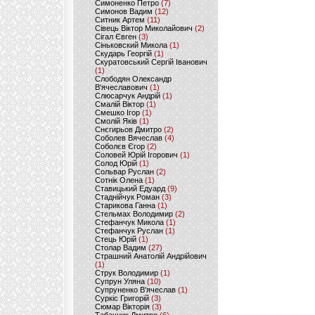
Симоненко Петро
(7)
Симонов Вадим
(12)
Ситник Артем
(11)
Сівець Віктор Миколайович
(2)
Сігал Євген
(3)
Сіньковский Микола
(1)
Скударь Георгій
(1)
Скуратовський Сергій Іванович
(1)
Слободян Олександр
В'ячеславович
(1)
Слюсарчук Андрій
(1)
Смалій Віктор
(1)
Смешко Ігор
(1)
Смолій Яків
(1)
Снєгирьов Дмитро
(2)
Соболев Вячеслав
(4)
Соболєв Єгор
(2)
Соловей Юрій Ігорович
(1)
Солод Юрій
(1)
Сольвар Руслан
(2)
Сотнік Олена
(1)
Ставицький Едуард
(9)
Стаднійчук Роман
(3)
Старикова Ганна
(1)
Стельмах Володимир
(2)
Стефанчук Микола
(1)
Стефанчук Руслан
(1)
Стець Юрій
(1)
Столар Вадим
(27)
Страшний Анатолій Андрійович
(1)
Струк Володимир
(1)
Супрун Уляна
(10)
Супруненко В'ячеслав
(1)
Суркіс Григорій
(3)
Сюмар Вікторія
(3)