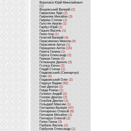
Воропаєв Юрій Миколайович
(1)
Вощевський Валерій
(2)
Гаврилова Лідія
(2)
Гаврилюк Михайло
(3)
Гавриш Степан
(1)
Галстян Авагім
(1)
Гарбуз Юрій
(1)
Гацько Василь
(1)
Гекко Ігор
(1)
Гелетей Валерій
(4)
Герасименко Микола
(4)
Герасимов Артур
(1)
Геращенко Антон
(15)
Герега Галина
(1)
Герега Олександр
(2)
Герман Ганна
(6)
Гетманцев Данило
(3)
Гєллєр Євген
(2)
Гладій Степан
(1)
Гладковський (Свинарчук)
Олег
(4)
Гладковський Олег
(2)
Гладчук Вадим
(82)
Гнап Дмитро
(2)
Говда Роман
(1)
Головач Андрій
(2)
Головін Дмитро
(2)
Голубов Дмитро
(1)
Гольдарб Максим
(1)
Гонтарева Валерія
(47)
Гончаренко Олексій
(8)
Гончаров Михайло
(1)
Гончарук Олексій
(2)
Гопко Ганна
(3)
Горбаль Василь
(2)
Горбунов Олександр
(1)