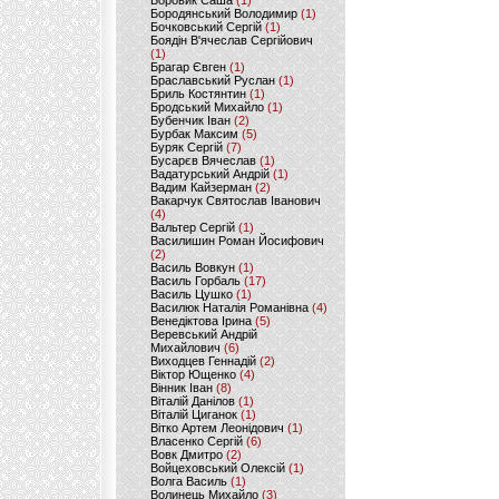
Боровик Саша
(1)
Бородянський Володимир
(1)
Бочковський Сергій
(1)
Боядін В'ячеслав Сергійович
(1)
Брагар Євген
(1)
Браславський Руслан
(1)
Бриль Костянтин
(1)
Бродський Михайло
(1)
Бубенчик Іван
(2)
Бурбак Максим
(5)
Буряк Сергій
(7)
Бусарєв Вячеслав
(1)
Вадатурський Андрій
(1)
Вадим Кайзерман
(2)
Вакарчук Святослав Іванович
(4)
Вальтер Сергій
(1)
Василишин Роман Йосифович
(2)
Василь Вовкун
(1)
Василь Горбаль
(17)
Василь Цушко
(1)
Василюк Наталія Романівна
(4)
Венедіктова Ірина
(5)
Веревський Андрій
Михайлович
(6)
Виходцев Геннадій
(2)
Віктор Ющенко
(4)
Вінник Іван
(8)
Віталій Данілов
(1)
Віталій Циганок
(1)
Вітко Артем Леонідович
(1)
Власенко Сергій
(6)
Вовк Дмитро
(2)
Войцеховський Олексій
(1)
Волга Василь
(1)
Волинець Михайло
(3)