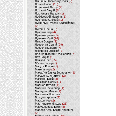
Лівшиць Олександр Ілліч
(2)
Ложкін Борис
(13)
Лозінський Віктор
(9)
Лозовий Андрій
(6)
Локтіонова Наталя
(1)
Лубківський Маркіян
(1)
Лубченко Олексій
(1)
Лук'янчук Руслан Валерійович
(2)
Лукаш Олена
(3)
Луценко Ігор
(4)
Луценко Ірина
(14)
Луценко Юрій
(94)
Львов Богдан
(1)
Льовочкін Сергій
(29)
Льовочкіна Юлія
(7)
Любченко Олексій
(1)
Лялька (Горган) Олександр
(4)
Лях Вадим
(1)
Ляшко Олег
(85)
М'ялик Віктор
(1)
Магута Роман
(1)
Мазепа Ігор
(2)
Макар'ян Давид Борисович
(1)
Макаренко Анатолій
(2)
Македон Юрій
(3)
Максімов Сергій
(1)
Маліков Віталій
(1)
Малінін Олександр
(1)
Манцуров Игорь
(1)
Маркевич Ярослав
Володимирович
(1)
Марков Ігор
(2)
Мартиненко Микола
(26)
Марушевська Юлія
(3)
Маслов Юрій Костянтинович
(2)