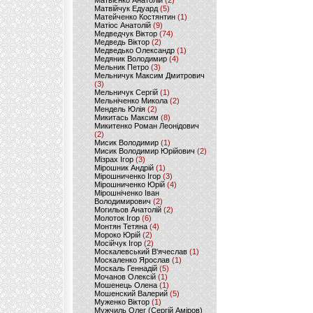
Матвієнко Анатолій
(2)
Матвійчук Едуард
(5)
Матейченко Костянтин
(1)
Матіос Анатолій
(9)
Медведчук Віктор
(74)
Медведь Віктор
(2)
Медведько Олександр
(1)
Медяник Володимир
(4)
Мельник Петро
(3)
Мельничук Максим Дмитрович
(3)
Мельничук Сергій
(1)
Мельніченко Микола
(2)
Мендель Юлія
(2)
Микитась Максим
(8)
Микитенко Роман Леонідович
(2)
Мисик Володимир
(1)
Мисик Володимир Юрійович
(2)
Мізрах Ігор
(3)
Мірошник Андрій
(1)
Мірошниченко Ігор
(3)
Мірошниченко Юрій
(4)
Мірошніченко Іван
Володимирович
(2)
Могильов Анатолій
(2)
Молоток Ігор
(6)
Монтян Тетяна
(4)
Мороко Юрій
(2)
Мосійчук Ігор
(2)
Москалевський В'ячеслав
(1)
Москаленко Ярослав
(1)
Москаль Геннадій
(5)
Мочанов Олексій
(1)
Мошенець Олена
(1)
Мошенский Валерий
(5)
Муженко Віктор
(1)
Мужчиль Олег (Сергій Аміров)