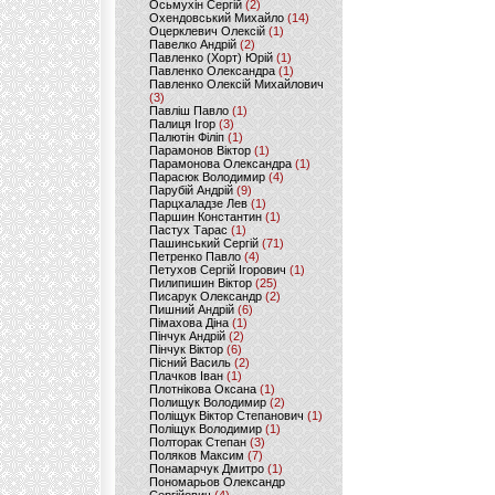
Осьмухін Сергій
(2)
Охендовський Михайло
(14)
Оцерклевич Олексій
(1)
Павелко Андрій
(2)
Павленко (Хорт) Юрій
(1)
Павленко Олександра
(1)
Павленко Олексій Михайлович
(3)
Павліш Павло
(1)
Палиця Ігор
(3)
Палютін Філіп
(1)
Парамонов Віктор
(1)
Парамонова Олександра
(1)
Парасюк Володимир
(4)
Парубій Андрій
(9)
Парцхаладзе Лев
(1)
Паршин Константин
(1)
Пастух Тарас
(1)
Пашинський Сергій
(71)
Петренко Павло
(4)
Петухов Сергій Ігорович
(1)
Пилипишин Віктор
(25)
Писарук Олександр
(2)
Пишний Андрій
(6)
Пімахова Діна
(1)
Пінчук Андрій
(2)
Пінчук Віктор
(6)
Пісний Василь
(2)
Плачков Іван
(1)
Плотнікова Оксана
(1)
Полищук Володимир
(2)
Поліщук Віктор Степанович
(1)
Поліщук Володимир
(1)
Полторак Степан
(3)
Поляков Максим
(7)
Понамарчук Дмитро
(1)
Пономарьов Олександр