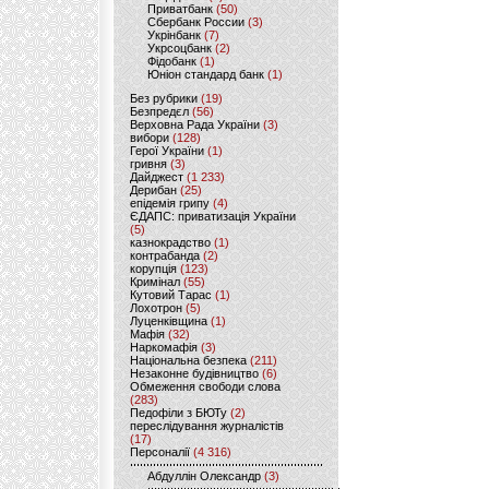
Приватбанк
(50)
Сбербанк России
(3)
Укрінбанк
(7)
Укрсоцбанк
(2)
Фідобанк
(1)
Юніон стандард банк
(1)
Без рубрики
(19)
Безпредєл
(56)
Верховна Рада України
(3)
вибори
(128)
Герої України
(1)
гривня
(3)
Дайджест
(1 233)
Дерибан
(25)
епідемія грипу
(4)
ЄДАПС: приватизація України
(5)
казнокрадство
(1)
контрабанда
(2)
корупція
(123)
Кримінал
(55)
Кутовий Тарас
(1)
Лохотрон
(5)
Луценківщина
(1)
Мафія
(32)
Наркомафія
(3)
Національна безпека
(211)
Незаконне будівництво
(6)
Обмеження свободи слова
(283)
Педофіли з БЮТу
(2)
переслідування журналістів
(17)
Персоналії
(4 316)
Абдуллін Олександр
(3)