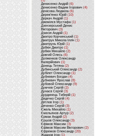
(1)
Денисенко Андрій
(6)
Денисенко Вадим Ігорович
(4)
Денісова Людміла
(6)
Дерев'янко Юрій
(10)
Деркач Андрій
(1)
Джемілєв Мустафа
(1)
Дзензерський Денис
Вікторович
(3)
Дзинзя Андрій
(1)
Дмитро Корчинський
(1)
Дмитрук Микола Ілліч
(1)
Дмитрунь Юрій
(1)
Добкін Дмитро
(1)
Добкін Михайло
(2)
Довгий Олесь
(6)
Долженков Олександр
Валерійович
(1)
Донець Тетяна
(2)
Дубинський Олександр
(2)
Дубілет Олександр
(1)
Дубневич Богдан
(4)
Дубневич Ярослав
(8)
Дубовой Олександр
(9)
Думчев Сергій
(2)
Дунаєв Сергій
(3)
Дурдинець Тиберій
(1)
Дядечко Сергій
(4)
Дятлов Ігор
(1)
Дяченко Сергій
(3)
Єжель Михайло
(1)
Ємельянов Артур
(2)
Єрмак Андрій
(2)
Єршов Олександр
(3)
Єфімов Максим
(3)
Єфімов Максим Вікторович
(2)
Єфремов Олександр
(20)
Жданов Ігор
(1)