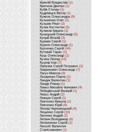
Криклій Владислав
(1)
Крючков Дмитро
(1)
Кубів Степан
(1)
Кудрявцєв Віктор
(1)
Кужель Олександра
(9)
Кузьменко Олег
(1)
Кузьмін Рінат
(3)
Кулик Костянтин
(5)
Куликов Кирило
(1)
Куницький Олександр
(5)
Купрій Віталій
(3)
Курикін Сергій
(1)
Курило Олександр
(1)
Курченко Сергій
(44)
Кутовий Тарас
(1)
Куць Олександр
(1)
Кучма Леонід
(12)
Кушнір Ігор
(7)
Лабазюк Сергій Петрович
(2)
Лавринович Олександр
(7)
Лагун Микола
(9)
Лазаренко Павло
(1)
Ландик Валентин
(1)
Ландік Роман
(1)
Ланьо Михайло Іванович
(4)
Лебедівський Валерій
(1)
Левус Андрій
(2)
Левцов Сергій
(1)
Левченко Микола
(1)
Левченко Юрій
(6)
Леонід Черновецький
(4)
Лещенко Сергій
(10)
Лисенко Андрій
(2)
Литвин Володимир
(6)
Литвиненко Сергій
(1)
Лихоліт Валентин
Станіславович
(1)