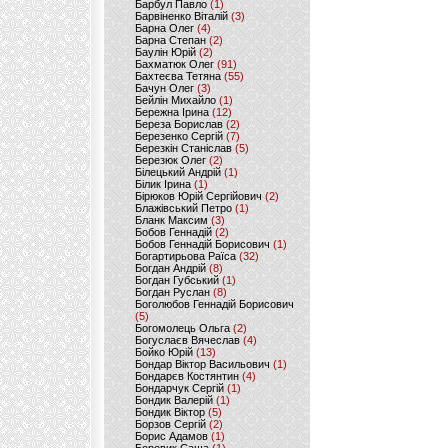
Барбул Павло
(1)
Барвіненко Віталій
(3)
Барна Олег
(4)
Барна Степан
(2)
Баулін Юрій
(2)
Бахматюк Олег
(91)
Бахтеєва Тетяна
(55)
Бачун Олег
(3)
Бейлін Михайло
(1)
Бережна Ірина
(12)
Береза Борислав
(2)
Березенко Сергій
(7)
Березкін Станіслав
(5)
Березюк Олег
(2)
Білецький Андрій
(1)
Білик Ірина
(1)
Бірюков Юрій Сергійович
(2)
Блажівський Петро
(1)
Бланк Максим
(3)
Бобов Геннадій
(2)
Бобов Геннадій Борисович
(1)
Богартирьова Раїса
(32)
Богдан Андрій
(8)
Богдан Губський
(1)
Богдан Руслан
(8)
Боголюбов Геннадій Борисович
(5)
Богомолець Ольга
(2)
Богуслаєв Вячеслав
(4)
Бойко Юрій
(13)
Бондар Віктор Васильович
(1)
Бондарєв Костянтин
(4)
Бондарчук Сергій
(1)
Бондик Валерій
(1)
Бондик Віктор
(5)
Борзов Сергiй
(2)
Борис Адамов
(1)