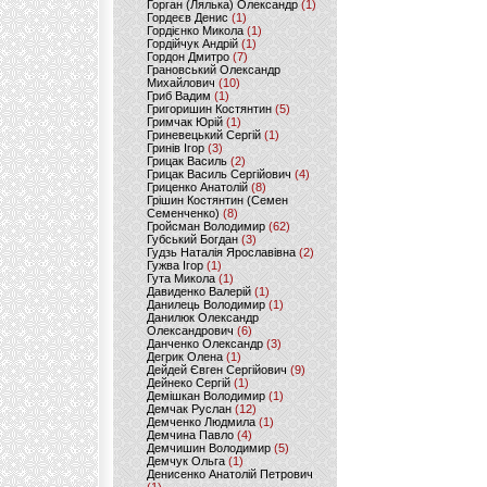
Горган (Лялька) Олександр
(1)
Гордеєв Денис
(1)
Гордієнко Микола
(1)
Гордійчук Андрій
(1)
Гордон Дмитро
(7)
Грановський Олександр
Михайлович
(10)
Гриб Вадим
(1)
Григоришин Костянтин
(5)
Гримчак Юрій
(1)
Гриневецький Сергій
(1)
Гринів Ігор
(3)
Грицак Василь
(2)
Грицак Василь Сергійович
(4)
Гриценко Анатолій
(8)
Грішин Костянтин (Семен
Семенченко)
(8)
Гройсман Володимир
(62)
Губський Богдан
(3)
Гудзь Наталія Ярославівна
(2)
Гужва Ігор
(1)
Гута Микола
(1)
Давиденко Валерій
(1)
Данилець Володимир
(1)
Данилюк Олександр
Олександрович
(6)
Данченко Олександр
(3)
Дегрик Олена
(1)
Дейдей Євген Сергійович
(9)
Дейнеко Сергій
(1)
Демішкан Володимир
(1)
Демчак Руслан
(12)
Демченко Людмила
(1)
Демчина Павло
(4)
Демчишин Володимир
(5)
Демчук Ольга
(1)
Денисенко Анатолій Петрович