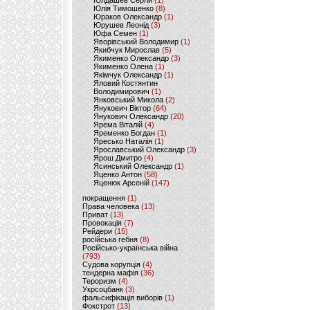
Юлдашев Сергій
(1)
Юлія Тимошенко
(8)
Юраков Олександр
(1)
Юрушев Леонід
(3)
Юфа Семен
(1)
Яворівський Володимир
(1)
Якибчук Мирослав
(5)
Якименко Олександр
(3)
Якименко Олена
(1)
Якімчук Олександр
(1)
Яловий Костянтин
Володимирович
(1)
Янковський Микола
(2)
Янукович Віктор
(64)
Янукович Олександр
(20)
Ярема Віталій
(4)
Яременко Богдан
(1)
Яресько Наталія
(1)
Ярославський Олександр
(3)
Ярош Дмитро
(4)
Ясинський Олександр
(1)
Яценко Антон
(58)
Яценюк Арсеній
(147)
покращення
(1)
Права человека
(13)
Приват
(13)
Провокація
(7)
Рейдери
(15)
російська гебня
(8)
Російсько-українська війна
(793)
Судова корупція
(4)
тендерна мафія
(36)
Тероризм
(4)
Укрсоцбанк
(3)
фальсифікація виборів
(1)
Фокстрот
(13)