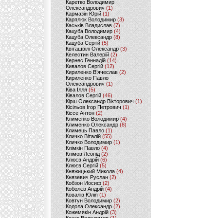
Каретко Володимир
Олександрович
(1)
Кармазін Юрій
(1)
Карплюк Володимир
(3)
Каськів Владислав
(7)
Кацуба Володимир
(4)
Кацуба Олександр
(8)
Кацуба Сергій
(5)
Квіташвілі Олександр
(3)
Келестин Валерій
(2)
Кернес Геннадій
(14)
Кивалов Сергій
(12)
Кириленко В’ячеслав
(2)
Кириленко Павло
Олександрович
(1)
Ківа Ілля
(5)
Ківалов Сергій
(46)
Кірш Олександр Вікторович
(1)
Кісільов Ігор Петрович
(1)
Кіссе Антон
(2)
Клименко Володимир
(4)
Клименко Олександр
(8)
Климець Павло
(1)
Кличко Віталій
(55)
Кличко Володимир
(1)
Клімкін Павло
(4)
Клімов Леонід
(2)
Клюєв Андрій
(6)
Клюєв Сергій
(5)
Княжицький Микола
(4)
Князевич Руслан
(2)
Кобзон Иосиф
(2)
Коболєв Андрій
(4)
Ковалів Юлія
(1)
Ковтун Володимир
(2)
Кодола Олександр
(2)
Кожемякін Андрій
(3)