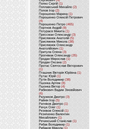
Сергійович
(4)
Попко Сергій
(1)
Поплавський Михайло
(2)
Попов Ігор
(2)
Порошенко Марина
(1)
Порошенко Олексій Петрович
(4)
Порошенко Петро
(465)
Портнов Андрій
(9)
Потураєв Микита
(1)
Прессман Олександр
(3)
Присяжнюк Анатолій
(5)
Присяжнюк Микола
(38)
Присяжнюк Олександр
Анатолійович
(1)
Притула Олена
(3)
Прогнімак Олександр
(35)
Продан Мирослав
(1)
Продан Оксана
(2)
Протас Святослав Вікторович
(1)
Пташник Вікторія Юріївна
(1)
Путас Юрій
(1)
Путін Володимир
(38)
Пшонка Артем
(8)
Пшонка Віктор
(4)
Рабінович Вадим Зіновійович
(6)
Разумков Дмитро
(3)
Райнін Ігор
(5)
Ратніков Дмитро
(1)
Рачук Олег
(1)
Резніков Олексій
(1)
Резніченко Валентин
Михайлович
(1)
Речинський Станіслав
(1)
Рибак Володимир
(1)
Рибаков Микола
(1)