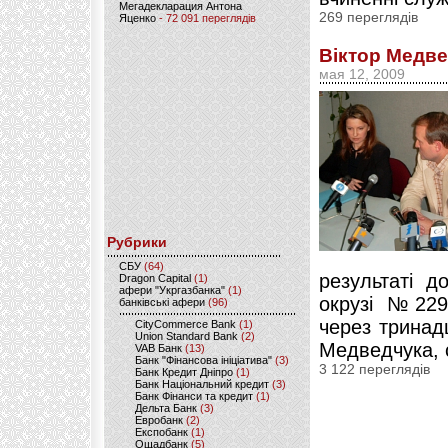
Мегадекларация Антона
269 переглядів
Яценко
- 72 091 переглядів
Віктор Медве
мая 12, 2009
Рубрики
CБУ
(64)
результаті д
Dragon Capital
(1)
афери "Укргазбанка"
(1)
окрузі №229 
банківські афери
(96)
через тринад
CityCommerce Bank
(1)
Union Standard Bank
(2)
Медведчука, 
VAB Банк
(13)
Банк "Фінансова ініціатива"
(3)
3 122 переглядів
Банк Кредит Дніпро
(1)
Банк Національний кредит
(3)
Банк Фінанси та кредит
(1)
Дельта Банк
(3)
Евробанк
(2)
Експобанк
(1)
Ощадбанк
(5)