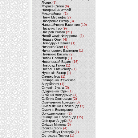
Лісник
(7)
Мураєв Євген
(6)
Нагорний Анатолій
Миколайович
(1)
Наем Мустафа
(7)
Назаренко Віктор
(3)
Наливайченко Валентин
(10)
Насалик Ігор
(9)
Насіров Роман
(21)
Негой Федір Федорович
(1)
Недава Олег
(4)
Немодрук Наталія
(1)
Низенко Олег
(1)
Ничипоренко Валентин
(1)
Німченко Василь
(2)
Новак Славомір
(1)
Новинський Вадим
(16)
Новосад Ганна
(1)
Носаль Олександр
(1)
Нусенкіс Віктор
(1)
Оверко Ігор
(1)
Овчаренко В'ячеслав
Андрійович
(1)
Огнєвіч Злата
(3)
Одарченко Юрій
(1)
Олійник Володимир
(4)
Олійник Святослав
(2)
Омельченко Григорій
(3)
Омельченко Олександр
(7)
Омелян Володимир
Володимирович
(2)
Онищенко Олександр
(15)
Оністрат Андрій
(6)
Оніщук Микола
(3)
Осика Сергій
(4)
Остафійчук Григорій
(1)
Острікова Тетяна
(1)