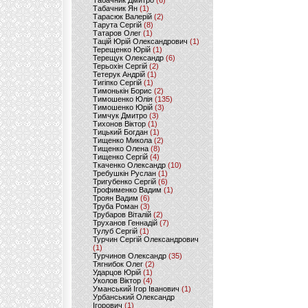
Табачник Дмитро
(6)
Табачник Ян
(1)
Тарасюк Валерій
(2)
Тарута Сергій
(8)
Татаров Олег
(1)
Тацій Юрій Олександрович
(1)
Терещенко Юрій
(1)
Терещук Олександр
(6)
Терьохін Сергій
(2)
Тетерук Андрій
(1)
Тигіпко Сергій
(1)
Тимонькін Борис
(2)
Тимошенко Юлія
(135)
Тимошенко Юрій
(3)
Тимчук Дмитро
(3)
Тихонов Віктор
(1)
Тицький Богдан
(1)
Тищенко Микола
(2)
Тищенко Олена
(8)
Тищенко Сергій
(4)
Ткаченко Олександр
(10)
Требушкін Руслан
(1)
Тригубенко Сергій
(6)
Трофименко Вадим
(1)
Троян Вадим
(6)
Труба Роман
(3)
Трубаров Віталій
(2)
Труханов Геннадій
(7)
Тулуб Сергій
(1)
Турчин Сергій Олександрович
(1)
Турчинов Олександр
(35)
Тягнибок Олег
(2)
Ударцов Юрій
(1)
Уколов Віктор
(4)
Уманський Ігор Іванович
(1)
Урбанський Олександр
Ігорович
(1)