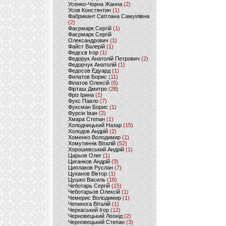
Усенко-Чорна Жанна
(2)
Усов Констянтин
(1)
Фабрикант Світлана Самуілівна
(2)
Фаєрмарк Сергій
(1)
Фаєрмарк Сергій
Олександрович
(1)
Файст Валерій
(1)
Федєєв Ігор
(1)
Федорук Анатолій Петрович
(2)
Федорчук Анатолій
(1)
Федосов Едуард
(1)
Филатов Борис
(11)
Філатов Олексій
(6)
Фірташ Дмитро
(28)
Фріз Ірина
(1)
Фукс Павло
(7)
Фуксман Борис
(1)
Фурсін Іван
(2)
Хмара Степан
(1)
Холодницький Назар
(15)
Холодов Андрій
(2)
Хоменко Володимир
(1)
Хомутиннік Віталій
(52)
Хорошевський Андрій
(1)
Царьов Олег
(1)
Циганков Андрій
(3)
Циплаков Руслан
(7)
Цуканов Віктор
(1)
Цушко Василь
(16)
Чеботарь Сергій
(15)
Чеботарьов Олексій
(1)
Чемерис Володимир
(1)
Чепинога Віталій
(1)
Черкаський Ігор
(12)
Черновецький Леонід
(2)
Черновецький Степан
(3)