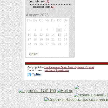
шахрайство
(12)
aliexpress.com
(3)
Август 2026
Пн
Вт
Ср
Чт
Пт
Сб
Вс
1
2
3
4
5
6
7
8
9
10
11
12
13
14
15
16
17
18
19
20
21
22
23
24
25
26
27
28
29
30
31
« Июл
Copyright © –
Національне Бюро Розслідувань України
Пишіть нам –
nacburo@gmail.com
.