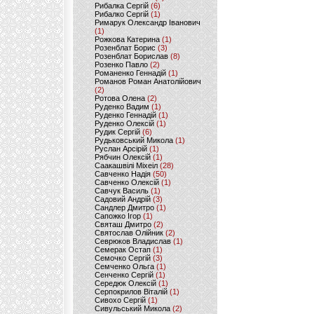
Рибалка Сергій
(6)
Рибалко Сергій
(1)
Римарук Олександр Іванович
(1)
Рожкова Катерина
(1)
Розенблат Борис
(3)
Розенблат Борислав
(8)
Розенко Павло
(2)
Романенко Геннадій
(1)
Романов Роман Анатолійович
(2)
Ротова Олена
(2)
Руденко Вадим
(1)
Руденко Геннадій
(1)
Руденко Олексій
(1)
Рудик Сергій
(6)
Рудьковський Микола
(1)
Руслан Арсірій
(1)
Рябчин Олексій
(1)
Саакашвілі Міхеіл
(28)
Савченко Надія
(50)
Савченко Олексій
(1)
Савчук Василь
(1)
Садовий Андрій
(3)
Сандлер Дмитро
(1)
Сапожко Ігор
(1)
Святаш Дмитро
(2)
Святослав Олійник
(2)
Севрюков Владислав
(1)
Семерак Остап
(1)
Семочко Сергій
(3)
Семченко Ольга
(1)
Сенченко Сергій
(1)
Середюк Олексій
(1)
Серпокрилов Віталій
(1)
Сивохо Сергій
(1)
Сивульський Микола
(2)