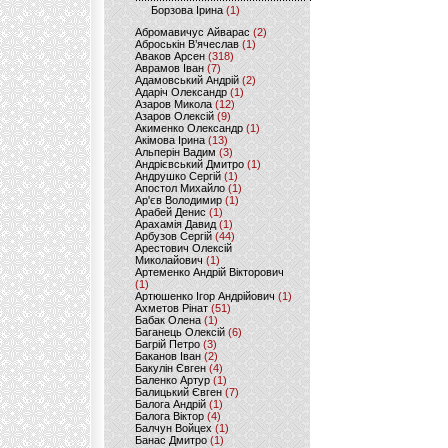
Борзова Ірина
(1)
Абромавичус Айварас
(2)
Аброськін В’ячеслав
(1)
Аваков Арсен
(318)
Аврамов Іван
(7)
Адамовський Андрій
(2)
Адаріч Олександр
(1)
Азаров Микола
(12)
Азаров Олексій
(9)
Акименко Олександр
(1)
Акімова Ірина
(13)
Альперін Вадим
(3)
Андрієвський Дмитро
(1)
Андрушко Сергій
(1)
Апостол Михайло
(1)
Ар'єв Володимир
(1)
Арабей Денис
(1)
Арахамія Давид
(1)
Арбузов Сергій
(44)
Арестович Олексій
Миколайович
(1)
Артеменко Андрій Вікторович
(1)
Артюшенко Ігор Андрійович
(1)
Ахметов Рінат
(51)
Бабак Олена
(1)
Баганець Олексій
(6)
Багрій Петро
(3)
Баканов Іван
(2)
Бакулін Євген
(4)
Баленко Артур
(1)
Балицький Євген
(7)
Балога Андрій
(1)
Балога Віктор
(4)
Балчун Войцех
(1)
Банас Дмитро
(1)