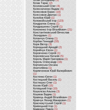
Козак Володимир
(1)
Козак Тарас
(2)
Козловський Олег
(4)
Колесниченко Вадим
(5)
Колесніков Борис
(10)
Колєсніков Дмитро
(1)
Колобов Юрій
(1)
Коломойський Ігор
(123)
Кондратюк Олена
(1)
Кондрашенко Сергій
(1)
Кононенко Ігор Віталійович
(21)
Константіновський Вячеслав
Леонідович
(1)
Копанчук Олена
(1)
Корбан Геннадій
(33)
Корж Віктор
(3)
Корнацький Аркадій
(2)
Корнійчук Євген
(1)
Коровченко Сергій
(1)
Королевська Наталія
(5)
Король Марія Григорівна
(1)
Король Олександр
(16)
Корчинська Оксана
Анатоліївна
(1)
Корявченков Юрій Валерійович
(1)
Костенко Євген
(1)
Костицький Василь
(1)
Костюшко Олег
(1)
Косюк Юрій
(15)
Котвіцький Ігор
(10)
Кошелєва Альона
(3)
Кошмак Вадим
(1)
Кравець Андрій Віталійович
(2)
Кравчук Леонід Макарович
(1)
Краснокутський Сергій
(1)
Кривецький Ігор
(1)
Кривонос Павло
(1)