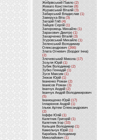
Жебрівський Павло
(2)
Жеваго Констянтин
(8)
Журавський Віталій
(3)
Забарський Владислав
(1)
Заверуха Віта
(3)
Загорій Гліб
(4)
Зайцев Сергій
(1)
Запорожець Михайло
(1)
Зарахович Дмитро
(1)
Захарченко Віталій
(3)
Згуровський Михайло
(1)
Зеленський Володимир
Олександрович
(266)
Злата Огневич (Бордюг Інна)
(2)
Злочевський Микола
(17)
Зозуля Юрій
(1)
Зубик Володимир
(2)
Зубко Геннадій
(1)
Зуєв Максим
(1)
Зюков Юрій
(1)
Іваненко Роман
(2)
Іванісов Роман
(3)
Іванчук Андрій
(2)
Іванчук Андрій Володимирович
(5)
Іванющенко Юрій
(17)
Ілларіонов Андрій
(1)
Ільюк Артем Олександрович
(2)
Іоффе Юлій
(1)
Калетник Григорій
(1)
Калетник Ігор
(33)
Кальцев Володимир
(1)
Камельчук Юрій
(1)
Карабань Володимир
Миколайович
(1)