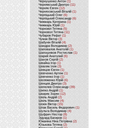
Чернушенко Антон
(1)
Чернявський Дмитро
(11)
Черняк Євген
(12)
Черняховський Віталій
(1)
Черпіцький Олег
(6)
Черпіцький Олександр
(6)
Чижмарь Катерина
(1)
Чижмарь Юрій
(1)
Чорновіл Тетяна
(5)
Чорновол Тетяна
(11)
Чубаров Рефат
(1)
Чумак Віктор
(3)
Шабунін Віталій
(4)
Шандра Володимир
(2)
Шаповалов Анатолій
(1)
Шапошніков Ростислав
(1)
Шарий Анатолий
(6)
Шахов Сергій
(2)
Швайка Ігор
(1)
Шевляк Ілля
(3)
Шевцов Євген
(1)
Шевченко Артем
(1)
Шевченко Ігор
(1)
Шеляженко Юрій
(6)
Шенцев Дмитро
(3)
Шепелев Олександр
(39)
Шипко Андрій
(1)
Шкиряк Зорян
(12)
Шкіль Андрій
(2)
Шкіль Максим
(4)
Шокін Віктор
(15)
Шпак Василь Федорович
(1)
Шульга Володимир
(4)
Шуфрич Нестор
(8)
Эдуард Багиров
(1)
Южаніна Ніна Петрівна
(2)
Юзькова Тетяна
(2)