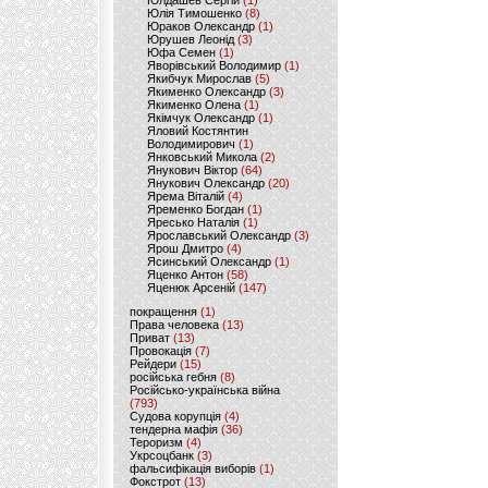
Юлдашев Сергій
(1)
Юлія Тимошенко
(8)
Юраков Олександр
(1)
Юрушев Леонід
(3)
Юфа Семен
(1)
Яворівський Володимир
(1)
Якибчук Мирослав
(5)
Якименко Олександр
(3)
Якименко Олена
(1)
Якімчук Олександр
(1)
Яловий Костянтин
Володимирович
(1)
Янковський Микола
(2)
Янукович Віктор
(64)
Янукович Олександр
(20)
Ярема Віталій
(4)
Яременко Богдан
(1)
Яресько Наталія
(1)
Ярославський Олександр
(3)
Ярош Дмитро
(4)
Ясинський Олександр
(1)
Яценко Антон
(58)
Яценюк Арсеній
(147)
покращення
(1)
Права человека
(13)
Приват
(13)
Провокація
(7)
Рейдери
(15)
російська гебня
(8)
Російсько-українська війна
(793)
Судова корупція
(4)
тендерна мафія
(36)
Тероризм
(4)
Укрсоцбанк
(3)
фальсифікація виборів
(1)
Фокстрот
(13)