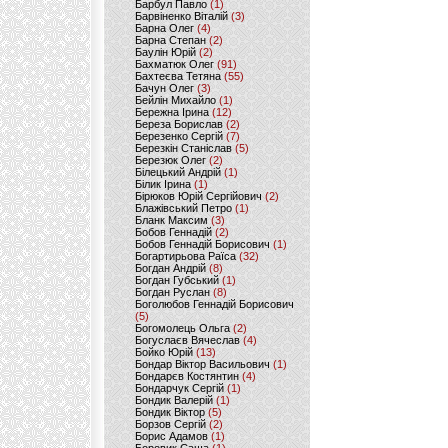
Барбул Павло
(1)
Барвіненко Віталій
(3)
Барна Олег
(4)
Барна Степан
(2)
Баулін Юрій
(2)
Бахматюк Олег
(91)
Бахтеєва Тетяна
(55)
Бачун Олег
(3)
Бейлін Михайло
(1)
Бережна Ірина
(12)
Береза Борислав
(2)
Березенко Сергій
(7)
Березкін Станіслав
(5)
Березюк Олег
(2)
Білецький Андрій
(1)
Білик Ірина
(1)
Бірюков Юрій Сергійович
(2)
Блажівський Петро
(1)
Бланк Максим
(3)
Бобов Геннадій
(2)
Бобов Геннадій Борисович
(1)
Богартирьова Раїса
(32)
Богдан Андрій
(8)
Богдан Губський
(1)
Богдан Руслан
(8)
Боголюбов Геннадій Борисович
(5)
Богомолець Ольга
(2)
Богуслаєв Вячеслав
(4)
Бойко Юрій
(13)
Бондар Віктор Васильович
(1)
Бондарєв Костянтин
(4)
Бондарчук Сергій
(1)
Бондик Валерій
(1)
Бондик Віктор
(5)
Борзов Сергiй
(2)
Борис Адамов
(1)