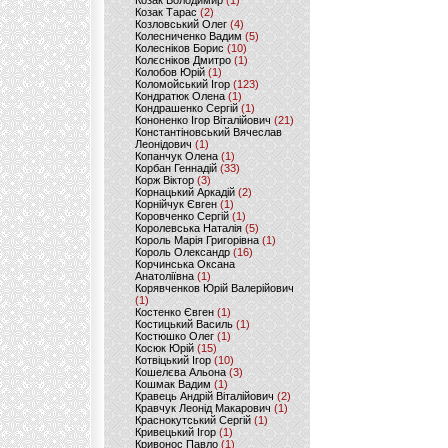
Козак Володимир
(1)
Козак Тарас
(2)
Козловський Олег
(4)
Колесниченко Вадим
(5)
Колесніков Борис
(10)
Колєсніков Дмитро
(1)
Колобов Юрій
(1)
Коломойський Ігор
(123)
Кондратюк Олена
(1)
Кондрашенко Сергій
(1)
Кононенко Ігор Віталійович
(21)
Константіновський Вячеслав
Леонідович
(1)
Копанчук Олена
(1)
Корбан Геннадій
(33)
Корж Віктор
(3)
Корнацький Аркадій
(2)
Корнійчук Євген
(1)
Коровченко Сергій
(1)
Королевська Наталія
(5)
Король Марія Григорівна
(1)
Король Олександр
(16)
Корчинська Оксана
Анатоліївна
(1)
Корявченков Юрій Валерійович
(1)
Костенко Євген
(1)
Костицький Василь
(1)
Костюшко Олег
(1)
Косюк Юрій
(15)
Котвіцький Ігор
(10)
Кошелєва Альона
(3)
Кошмак Вадим
(1)
Кравець Андрій Віталійович
(2)
Кравчук Леонід Макарович
(1)
Краснокутський Сергій
(1)
Кривецький Ігор
(1)
Кривонос Павло
(1)