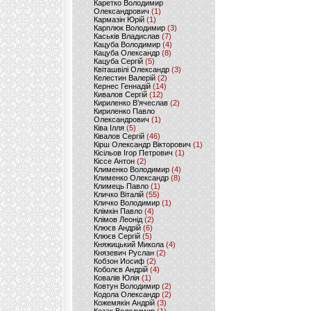
Каретко Володимир
Олександрович
(1)
Кармазін Юрій
(1)
Карплюк Володимир
(3)
Каськів Владислав
(7)
Кацуба Володимир
(4)
Кацуба Олександр
(8)
Кацуба Сергій
(5)
Квіташвілі Олександр
(3)
Келестин Валерій
(2)
Кернес Геннадій
(14)
Кивалов Сергій
(12)
Кириленко В’ячеслав
(2)
Кириленко Павло
Олександрович
(1)
Ківа Ілля
(5)
Ківалов Сергій
(46)
Кірш Олександр Вікторович
(1)
Кісільов Ігор Петрович
(1)
Кіссе Антон
(2)
Клименко Володимир
(4)
Клименко Олександр
(8)
Климець Павло
(1)
Кличко Віталій
(55)
Кличко Володимир
(1)
Клімкін Павло
(4)
Клімов Леонід
(2)
Клюєв Андрій
(6)
Клюєв Сергій
(5)
Княжицький Микола
(4)
Князевич Руслан
(2)
Кобзон Иосиф
(2)
Коболєв Андрій
(4)
Ковалів Юлія
(1)
Ковтун Володимир
(2)
Кодола Олександр
(2)
Кожемякін Андрій
(3)