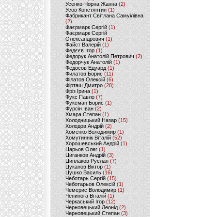
Усенко-Чорна Жанна
(2)
Усов Констянтин
(1)
Фабрикант Світлана Самуілівна
(2)
Фаєрмарк Сергій
(1)
Фаєрмарк Сергій
Олександрович
(1)
Файст Валерій
(1)
Федєєв Ігор
(1)
Федорук Анатолій Петрович
(2)
Федорчук Анатолій
(1)
Федосов Едуард
(1)
Филатов Борис
(11)
Філатов Олексій
(6)
Фірташ Дмитро
(28)
Фріз Ірина
(1)
Фукс Павло
(7)
Фуксман Борис
(1)
Фурсін Іван
(2)
Хмара Степан
(1)
Холодницький Назар
(15)
Холодов Андрій
(2)
Хоменко Володимир
(1)
Хомутиннік Віталій
(52)
Хорошевський Андрій
(1)
Царьов Олег
(1)
Циганков Андрій
(3)
Циплаков Руслан
(7)
Цуканов Віктор
(1)
Цушко Василь
(16)
Чеботарь Сергій
(15)
Чеботарьов Олексій
(1)
Чемерис Володимир
(1)
Чепинога Віталій
(1)
Черкаський Ігор
(12)
Черновецький Леонід
(2)
Черновецький Степан
(3)