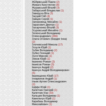
Жебрівський Павло
(2)
Жеваго Констянтин
(8)
Журавський Віталій
(3)
Забарський Владислав
(1)
Заверуха Віта
(3)
Загорій Гліб
(4)
Зайцев Сергій
(1)
Запорожець Михайло
(1)
Зарахович Дмитро
(1)
Захарченко Віталій
(3)
Згуровський Михайло
(1)
Зеленський Володимир
Олександрович
(266)
Злата Огневич (Бордюг Інна)
(2)
Злочевський Микола
(17)
Зозуля Юрій
(1)
Зубик Володимир
(2)
Зубко Геннадій
(1)
Зуєв Максим
(1)
Зюков Юрій
(1)
Іваненко Роман
(2)
Іванісов Роман
(3)
Іванчук Андрій
(2)
Іванчук Андрій Володимирович
(5)
Іванющенко Юрій
(17)
Ілларіонов Андрій
(1)
Ільюк Артем Олександрович
(2)
Іоффе Юлій
(1)
Калетник Григорій
(1)
Калетник Ігор
(33)
Кальцев Володимир
(1)
Камельчук Юрій
(1)
Карабань Володимир
Миколайович
(1)