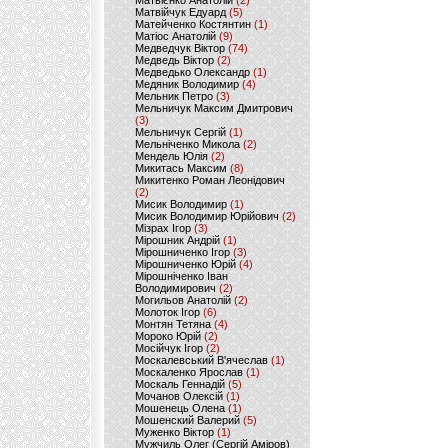
Матвієнко Анатолій
(2)
Матвійчук Едуард
(5)
Матейченко Костянтин
(1)
Матіос Анатолій
(9)
Медведчук Віктор
(74)
Медведь Віктор
(2)
Медведько Олександр
(1)
Медяник Володимир
(4)
Мельник Петро
(3)
Мельничук Максим Дмитрович
(3)
Мельничук Сергій
(1)
Мельніченко Микола
(2)
Мендель Юлія
(2)
Микитась Максим
(8)
Микитенко Роман Леонідович
(2)
Мисик Володимир
(1)
Мисик Володимир Юрійович
(2)
Мізрах Ігор
(3)
Мірошник Андрій
(1)
Мірошниченко Ігор
(3)
Мірошниченко Юрій
(4)
Мірошніченко Іван
Володимирович
(2)
Могильов Анатолій
(2)
Молоток Ігор
(6)
Монтян Тетяна
(4)
Мороко Юрій
(2)
Мосійчук Ігор
(2)
Москалевський В'ячеслав
(1)
Москаленко Ярослав
(1)
Москаль Геннадій
(5)
Мочанов Олексій
(1)
Мошенець Олена
(1)
Мошенский Валерий
(5)
Муженко Віктор
(1)
Мужчиль Олег (Сергій Аміров)