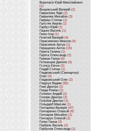
Воропаєв Юрій Миколайович
(1)
Вощевський Валерій
(2)
Гаврилова Лідія
(2)
Гаврилюк Михайло
(3)
Гавриш Степан
(1)
Галстян Авагім
(1)
Гарбуз Юрій
(1)
Гацько Василь
(1)
Гекко Ігор
(1)
Гелетей Валерій
(4)
Герасименко Микола
(4)
Герасимов Артур
(1)
Геращенко Антон
(15)
Герега Галина
(1)
Герега Олександр
(2)
Герман Ганна
(6)
Гетманцев Данило
(3)
Гєллєр Євген
(2)
Гладій Степан
(1)
Гладковський (Свинарчук)
Олег
(4)
Гладковський Олег
(2)
Гладчук Вадим
(82)
Гнап Дмитро
(2)
Говда Роман
(1)
Головач Андрій
(2)
Головін Дмитро
(2)
Голубов Дмитро
(1)
Гольдарб Максим
(1)
Гонтарева Валерія
(47)
Гончаренко Олексій
(8)
Гончаров Михайло
(1)
Гончарук Олексій
(2)
Гопко Ганна
(3)
Горбаль Василь
(2)
Горбунов Олександр
(1)