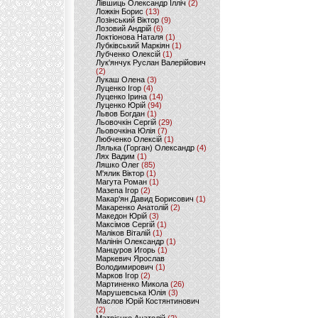
Лівшиць Олександр Ілліч
(2)
Ложкін Борис
(13)
Лозінський Віктор
(9)
Лозовий Андрій
(6)
Локтіонова Наталя
(1)
Лубківський Маркіян
(1)
Лубченко Олексій
(1)
Лук'янчук Руслан Валерійович
(2)
Лукаш Олена
(3)
Луценко Ігор
(4)
Луценко Ірина
(14)
Луценко Юрій
(94)
Львов Богдан
(1)
Льовочкін Сергій
(29)
Льовочкіна Юлія
(7)
Любченко Олексій
(1)
Лялька (Горган) Олександр
(4)
Лях Вадим
(1)
Ляшко Олег
(85)
М'ялик Віктор
(1)
Магута Роман
(1)
Мазепа Ігор
(2)
Макар'ян Давид Борисович
(1)
Макаренко Анатолій
(2)
Македон Юрій
(3)
Максімов Сергій
(1)
Маліков Віталій
(1)
Малінін Олександр
(1)
Манцуров Игорь
(1)
Маркевич Ярослав
Володимирович
(1)
Марков Ігор
(2)
Мартиненко Микола
(26)
Марушевська Юлія
(3)
Маслов Юрій Костянтинович
(2)