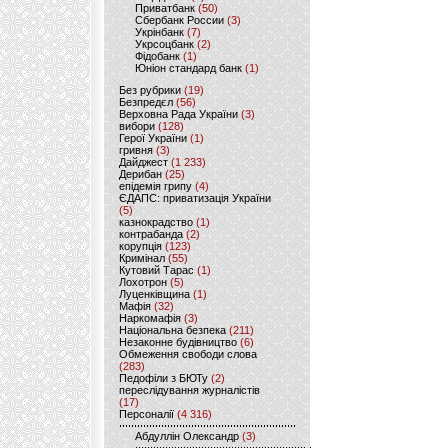
Приватбанк
(50)
Сбербанк России
(3)
Укрінбанк
(7)
Укрсоцбанк
(2)
Фідобанк
(1)
Юніон стандард банк
(1)
Без рубрики
(19)
Безпредєл
(56)
Верховна Рада України
(3)
вибори
(128)
Герої України
(1)
гривня
(3)
Дайджест
(1 233)
Дерибан
(25)
епідемія грипу
(4)
ЄДАПС: приватизація України
(5)
казнокрадство
(1)
контрабанда
(2)
корупція
(123)
Кримінал
(55)
Кутовий Тарас
(1)
Лохотрон
(5)
Луценківщина
(1)
Мафія
(32)
Наркомафія
(3)
Національна безпека
(211)
Незаконне будівництво
(6)
Обмеження свободи слова
(283)
Педофіли з БЮТу
(2)
переслідування журналістів
(17)
Персоналії
(4 316)
Абдуллін Олександр
(3)