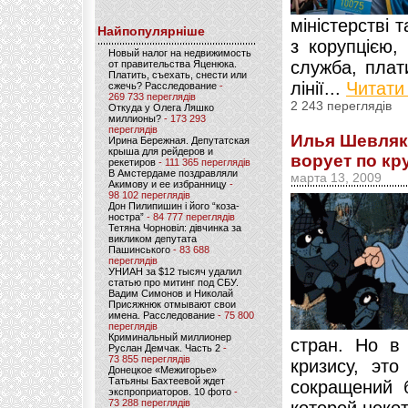
міністерстві 
Найпопулярніше
з корупцією,
Новый налог на недвижимость
служба, плат
от правительства Яценюка.
Платить, съехать, снести или
лінії...
Читати
сжечь? Расследование
-
269 733 переглядів
2 243 переглядів
Откуда у Олега Ляшко
миллионы?
- 173 293
переглядів
Илья Шевляк 
Ирина Бережная. Депутатская
крыша для рейдеров и
ворует по кр
рекетиров
- 111 365 переглядів
В Амстердаме поздравляли
марта 13, 2009
Акимову и ее избранницу
-
98 102 переглядів
Дон Пилипишин і його “коза-
ностра”
- 84 777 переглядів
Тетяна Чорновіл: дівчинка за
викликом депутата
Пашинського
- 83 688
переглядів
УНИАН за $12 тысяч удалил
статью про митинг под СБУ.
Вадим Симонов и Николай
Присяжнюк отмывают свои
имена. Расследование
- 75 800
переглядів
Криминальный миллионер
стран. Но в
Руслан Демчак. Часть 2
-
73 855 переглядів
кризису, эт
Донецкое «Межигорье»
Татьяны Бахтеевой ждет
сокращений 
экспроприаторов. 10 фото
-
73 288 переглядів