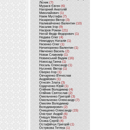
Лісник
(7)
Мураєв Євген
(6)
Нагорний Анатолій
Миколайович
(1)
Наем Мустафа
(7)
Назаренко Віктор
(3)
Наливайченко Валентин
(10)
Насалик Ігор
(9)
Насіров Роман
(21)
Негой Федір Федорович
(1)
Недава Олег
(4)
Немодрук Наталія
(1)
Низенко Олег
(1)
Ничипоренко Валентин
(1)
Німченко Василь
(2)
Новак Славомір
(1)
Новинський Вадим
(16)
Новосад Ганна
(1)
Носаль Олександр
(1)
Нусенкіс Віктор
(1)
Оверко Ігор
(1)
Овчаренко В'ячеслав
Андрійович
(1)
Огнєвіч Злата
(3)
Одарченко Юрій
(1)
Олійник Володимир
(4)
Олійник Святослав
(2)
Омельченко Григорій
(3)
Омельченко Олександр
(7)
Омелян Володимир
Володимирович
(2)
Онищенко Олександр
(15)
Оністрат Андрій
(6)
Оніщук Микола
(3)
Осика Сергій
(4)
Остафійчук Григорій
(1)
Острікова Тетяна
(1)