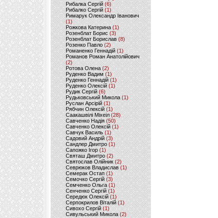
Рибалка Сергій
(6)
Рибалко Сергій
(1)
Римарук Олександр Іванович
(1)
Рожкова Катерина
(1)
Розенблат Борис
(3)
Розенблат Борислав
(8)
Розенко Павло
(2)
Романенко Геннадій
(1)
Романов Роман Анатолійович
(2)
Ротова Олена
(2)
Руденко Вадим
(1)
Руденко Геннадій
(1)
Руденко Олексій
(1)
Рудик Сергій
(6)
Рудьковський Микола
(1)
Руслан Арсірій
(1)
Рябчин Олексій
(1)
Саакашвілі Міхеіл
(28)
Савченко Надія
(50)
Савченко Олексій
(1)
Савчук Василь
(1)
Садовий Андрій
(3)
Сандлер Дмитро
(1)
Сапожко Ігор
(1)
Святаш Дмитро
(2)
Святослав Олійник
(2)
Севрюков Владислав
(1)
Семерак Остап
(1)
Семочко Сергій
(3)
Семченко Ольга
(1)
Сенченко Сергій
(1)
Середюк Олексій
(1)
Серпокрилов Віталій
(1)
Сивохо Сергій
(1)
Сивульський Микола
(2)