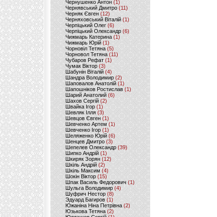
Чернушенко Антон
(1)
Чернявський Дмитро
(11)
Черняк Євген
(12)
Черняховський Віталій
(1)
Черпіцький Олег
(6)
Черпіцький Олександр
(6)
Чижмарь Катерина
(1)
Чижмарь Юрій
(1)
Чорновіл Тетяна
(5)
Чорновол Тетяна
(11)
Чубаров Рефат
(1)
Чумак Віктор
(3)
Шабунін Віталій
(4)
Шандра Володимир
(2)
Шаповалов Анатолій
(1)
Шапошніков Ростислав
(1)
Шарий Анатолий
(6)
Шахов Сергій
(2)
Швайка Ігор
(1)
Шевляк Ілля
(3)
Шевцов Євген
(1)
Шевченко Артем
(1)
Шевченко Ігор
(1)
Шеляженко Юрій
(6)
Шенцев Дмитро
(3)
Шепелев Олександр
(39)
Шипко Андрій
(1)
Шкиряк Зорян
(12)
Шкіль Андрій
(2)
Шкіль Максим
(4)
Шокін Віктор
(15)
Шпак Василь Федорович
(1)
Шульга Володимир
(4)
Шуфрич Нестор
(8)
Эдуард Багиров
(1)
Южаніна Ніна Петрівна
(2)
Юзькова Тетяна
(2)