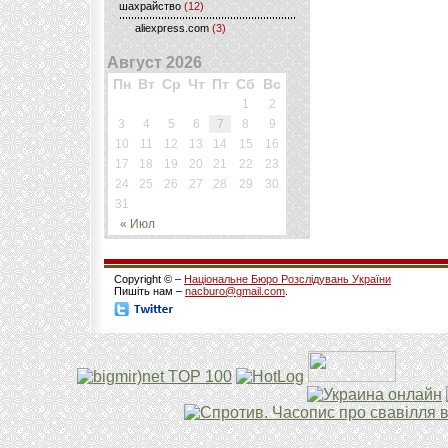
шахрайство
(12)
aliexpress.com
(3)
Август 2026
Пн
Вт
Ср
Чт
Пт
Сб
Вс
1
2
3
4
5
6
7
8
9
10
11
12
13
14
15
16
17
18
19
20
21
22
23
24
25
26
27
28
29
30
31
« Июл
Copyright © –
Національне Бюро Розслідувань України
Пишіть нам –
nacburo@gmail.com
.