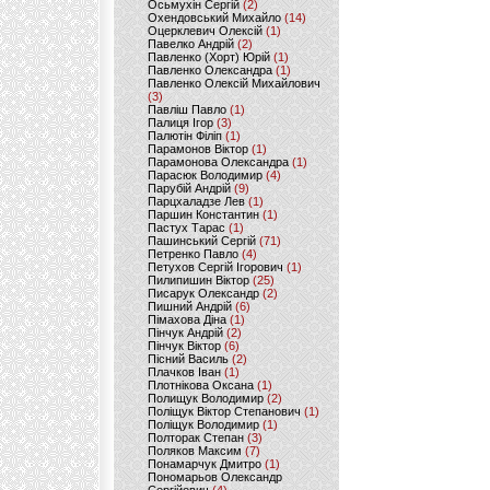
Осьмухін Сергій
(2)
Охендовський Михайло
(14)
Оцерклевич Олексій
(1)
Павелко Андрій
(2)
Павленко (Хорт) Юрій
(1)
Павленко Олександра
(1)
Павленко Олексій Михайлович
(3)
Павліш Павло
(1)
Палиця Ігор
(3)
Палютін Філіп
(1)
Парамонов Віктор
(1)
Парамонова Олександра
(1)
Парасюк Володимир
(4)
Парубій Андрій
(9)
Парцхаладзе Лев
(1)
Паршин Константин
(1)
Пастух Тарас
(1)
Пашинський Сергій
(71)
Петренко Павло
(4)
Петухов Сергій Ігорович
(1)
Пилипишин Віктор
(25)
Писарук Олександр
(2)
Пишний Андрій
(6)
Пімахова Діна
(1)
Пінчук Андрій
(2)
Пінчук Віктор
(6)
Пісний Василь
(2)
Плачков Іван
(1)
Плотнікова Оксана
(1)
Полищук Володимир
(2)
Поліщук Віктор Степанович
(1)
Поліщук Володимир
(1)
Полторак Степан
(3)
Поляков Максим
(7)
Понамарчук Дмитро
(1)
Пономарьов Олександр