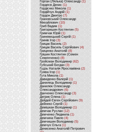
Горган (Лялька) Олександр
(1)
Гордеєв Денис
(1)
Гордієнко Микола
(1)
Гордійчук Андрій
(1)
Гордон Дмитро
(7)
Грановський Олександр
Михайлович
(10)
Гриб Вадим
(1)
Григоришин Костянтин
(5)
Гримчак Юрій
(1)
Гриневецький Сергій
(1)
Гринів Ігор
(3)
Грицак Василь
(2)
Грицак Василь Сергійович
(4)
Гриценко Анатолій
(8)
Грішин Костянтин (Семен
Семенченко)
(8)
Гройсман Володимир
(62)
Губський Богдан
(3)
Гудзь Наталія Ярославівна
(2)
Гужва Ігор
(1)
Гута Микола
(1)
Давиденко Валерій
(1)
Данилець Володимир
(1)
Данилюк Олександр
Олександрович
(6)
Данченко Олександр
(3)
Дегрик Олена
(1)
Дейдей Євген Сергійович
(9)
Дейнеко Сергій
(1)
Демішкан Володимир
(1)
Демчак Руслан
(12)
Демченко Людмила
(1)
Демчина Павло
(4)
Демчишин Володимир
(5)
Демчук Ольга
(1)
Денисенко Анатолій Петрович