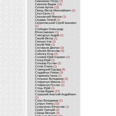
Симоненко Петро
(7)
Симонов Вадим
(12)
Ситник Артем
(11)
Сівець Віктор Миколайович
(2)
Сігал Євген
(3)
Сіньковский Микола
(1)
Скударь Георгій
(1)
Скуратовський Сергій Іванович
(1)
Слободян Олександр
В'ячеславович
(1)
Слюсарчук Андрій
(1)
Смалій Віктор
(1)
Смешко Ігор
(1)
Смолій Яків
(1)
Снєгирьов Дмитро
(2)
Соболев Вячеслав
(4)
Соболєв Єгор
(2)
Соловей Юрій Ігорович
(1)
Солод Юрій
(1)
Сольвар Руслан
(2)
Сотнік Олена
(1)
Ставицький Едуард
(9)
Стаднійчук Роман
(3)
Старикова Ганна
(1)
Стельмах Володимир
(2)
Стефанчук Микола
(1)
Стефанчук Руслан
(1)
Стець Юрій
(1)
Столар Вадим
(27)
Страшний Анатолій Андрійович
(1)
Струк Володимир
(1)
Супрун Уляна
(10)
Супруненко В'ячеслав
(1)
Суркіс Григорій
(3)
Сюмар Вікторія
(3)