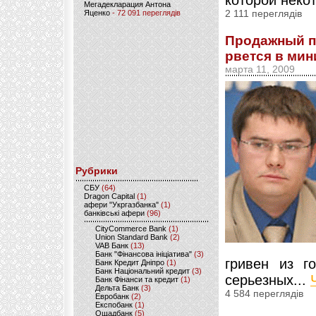
которой неко
Мегадекларация Антона
Яценко
- 72 091 переглядів
2 111 переглядів
Продажный п
рвется в ми
марта 11, 2009
Рубрики
CБУ
(64)
Dragon Capital
(1)
афери "Укргазбанка"
(1)
банківські афери
(96)
CityCommerce Bank
(1)
Union Standard Bank
(2)
VAB Банк
(13)
Банк "Фінансова ініціатива"
(3)
гривен из г
Банк Кредит Дніпро
(1)
Банк Національний кредит
(3)
серьезных...
Банк Фінанси та кредит
(1)
Дельта Банк
(3)
4 584 переглядів
Евробанк
(2)
Експобанк
(1)
Ощадбанк
(5)