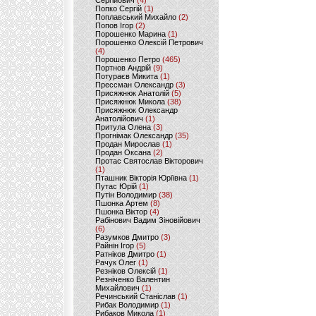
Сергійович
(4)
Попко Сергій
(1)
Поплавський Михайло
(2)
Попов Ігор
(2)
Порошенко Марина
(1)
Порошенко Олексій Петрович
(4)
Порошенко Петро
(465)
Портнов Андрій
(9)
Потураєв Микита
(1)
Прессман Олександр
(3)
Присяжнюк Анатолій
(5)
Присяжнюк Микола
(38)
Присяжнюк Олександр
Анатолійович
(1)
Притула Олена
(3)
Прогнімак Олександр
(35)
Продан Мирослав
(1)
Продан Оксана
(2)
Протас Святослав Вікторович
(1)
Пташник Вікторія Юріївна
(1)
Путас Юрій
(1)
Путін Володимир
(38)
Пшонка Артем
(8)
Пшонка Віктор
(4)
Рабінович Вадим Зіновійович
(6)
Разумков Дмитро
(3)
Райнін Ігор
(5)
Ратніков Дмитро
(1)
Рачук Олег
(1)
Резніков Олексій
(1)
Резніченко Валентин
Михайлович
(1)
Речинський Станіслав
(1)
Рибак Володимир
(1)
Рибаков Микола
(1)