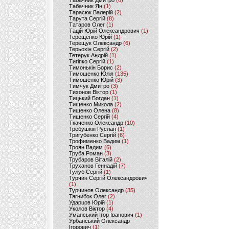
Табачник Дмитро
(6)
Табачник Ян
(1)
Тарасюк Валерій
(2)
Тарута Сергій
(8)
Татаров Олег
(1)
Тацій Юрій Олександрович
(1)
Терещенко Юрій
(1)
Терещук Олександр
(6)
Терьохін Сергій
(2)
Тетерук Андрій
(1)
Тигіпко Сергій
(1)
Тимонькін Борис
(2)
Тимошенко Юлія
(135)
Тимошенко Юрій
(3)
Тимчук Дмитро
(3)
Тихонов Віктор
(1)
Тицький Богдан
(1)
Тищенко Микола
(2)
Тищенко Олена
(8)
Тищенко Сергій
(4)
Ткаченко Олександр
(10)
Требушкін Руслан
(1)
Тригубенко Сергій
(6)
Трофименко Вадим
(1)
Троян Вадим
(6)
Труба Роман
(3)
Трубаров Віталій
(2)
Труханов Геннадій
(7)
Тулуб Сергій
(1)
Турчин Сергій Олександрович
(1)
Турчинов Олександр
(35)
Тягнибок Олег
(2)
Ударцов Юрій
(1)
Уколов Віктор
(4)
Уманський Ігор Іванович
(1)
Урбанський Олександр
Ігорович
(1)