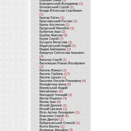
Боровик Саша
(1)
Бородянський Володимир
(1)
Бочковський Сергій
(1)
Боядін В'ячеслав Сергійович
(1)
Брагар Євген
(1)
Браславський Руслан
(1)
Бриль Костянтин
(1)
Бродський Михайло
(1)
Бубенчик Іван
(2)
Бурбак Максим
(5)
Буряк Сергій
(7)
Бусарєв Вячеслав
(1)
Вадатурський Андрій
(1)
Вадим Кайзерман
(2)
Вакарчук Святослав Іванович
(4)
Вальтер Сергій
(1)
Василишин Роман Йосифович
(2)
Василь Вовкун
(1)
Василь Горбаль
(17)
Василь Цушко
(1)
Василюк Наталія Романівна
(4)
Венедіктова Ірина
(5)
Веревський Андрій
Михайлович
(6)
Виходцев Геннадій
(2)
Віктор Ющенко
(4)
Вінник Іван
(8)
Віталій Данілов
(1)
Віталій Циганок
(1)
Вітко Артем Леонідович
(1)
Власенко Сергій
(6)
Вовк Дмитро
(2)
Войцеховський Олексій
(1)
Волга Василь
(1)
Волинець Михайло
(3)