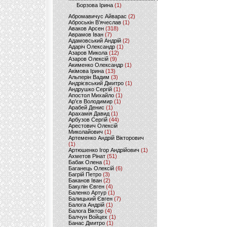
Борзова Ірина
(1)
Абромавичус Айварас
(2)
Аброськін В’ячеслав
(1)
Аваков Арсен
(318)
Аврамов Іван
(7)
Адамовський Андрій
(2)
Адаріч Олександр
(1)
Азаров Микола
(12)
Азаров Олексій
(9)
Акименко Олександр
(1)
Акімова Ірина
(13)
Альперін Вадим
(3)
Андрієвський Дмитро
(1)
Андрушко Сергій
(1)
Апостол Михайло
(1)
Ар'єв Володимир
(1)
Арабей Денис
(1)
Арахамія Давид
(1)
Арбузов Сергій
(44)
Арестович Олексій
Миколайович
(1)
Артеменко Андрій Вікторович
(1)
Артюшенко Ігор Андрійович
(1)
Ахметов Рінат
(51)
Бабак Олена
(1)
Баганець Олексій
(6)
Багрій Петро
(3)
Баканов Іван
(2)
Бакулін Євген
(4)
Баленко Артур
(1)
Балицький Євген
(7)
Балога Андрій
(1)
Балога Віктор
(4)
Балчун Войцех
(1)
Банас Дмитро
(1)