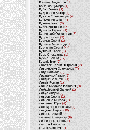
Криклій Владислав
(1)
Крючков Дмитро
(1)
Кубів Степан
(1)
Кудрявцєв Віктор
(1)
Кужель Олександра
(9)
Кузьменко Олег
(1)
Кузьмін Рінат
(3)
Кулик Костянтин
(5)
Куликов Кирило
(1)
Куницький Олександр
(5)
Купрій Віталій
(3)
Курикін Сергій
(1)
Курило Олександр
(1)
Курченко Сергій
(44)
Кутовий Тарас
(1)
Куць Олександр
(1)
Кучма Леонід
(12)
Кушнір Ігор
(7)
Лабазюк Сергій Петрович
(2)
Лавринович Олександр
(7)
Лагун Микола
(9)
Лазаренко Павло
(1)
Ландик Валентин
(1)
Ландік Роман
(1)
Ланьо Михайло Іванович
(4)
Лебедівський Валерій
(1)
Левус Андрій
(2)
Левцов Сергій
(1)
Левченко Микола
(1)
Левченко Юрій
(6)
Леонід Черновецький
(4)
Лещенко Сергій
(10)
Лисенко Андрій
(2)
Литвин Володимир
(6)
Литвиненко Сергій
(1)
Лихоліт Валентин
Станіславович
(1)