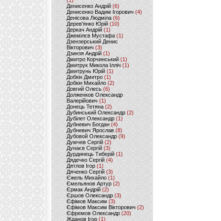
(1)
Денисенко Андрій
(6)
Денисенко Вадим Ігорович
(4)
Денісова Людміла
(6)
Дерев'янко Юрій
(10)
Деркач Андрій
(1)
Джемілєв Мустафа
(1)
Дзензерський Денис
Вікторович
(3)
Дзинзя Андрій
(1)
Дмитро Корчинський
(1)
Дмитрук Микола Ілліч
(1)
Дмитрунь Юрій
(1)
Добкін Дмитро
(1)
Добкін Михайло
(2)
Довгий Олесь
(6)
Долженков Олександр
Валерійович
(1)
Донець Тетяна
(2)
Дубинський Олександр
(2)
Дубілет Олександр
(1)
Дубневич Богдан
(4)
Дубневич Ярослав
(8)
Дубовой Олександр
(9)
Думчев Сергій
(2)
Дунаєв Сергій
(3)
Дурдинець Тиберій
(1)
Дядечко Сергій
(4)
Дятлов Ігор
(1)
Дяченко Сергій
(3)
Єжель Михайло
(1)
Ємельянов Артур
(2)
Єрмак Андрій
(2)
Єршов Олександр
(3)
Єфімов Максим
(3)
Єфімов Максим Вікторович
(2)
Єфремов Олександр
(20)
Жданов Ігор
(1)