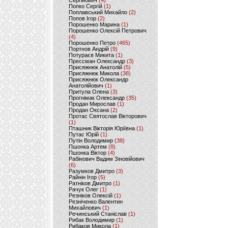
Сергійович
(4)
Попко Сергій
(1)
Поплавський Михайло
(2)
Попов Ігор
(2)
Порошенко Марина
(1)
Порошенко Олексій Петрович
(4)
Порошенко Петро
(465)
Портнов Андрій
(9)
Потураєв Микита
(1)
Прессман Олександр
(3)
Присяжнюк Анатолій
(5)
Присяжнюк Микола
(38)
Присяжнюк Олександр
Анатолійович
(1)
Притула Олена
(3)
Прогнімак Олександр
(35)
Продан Мирослав
(1)
Продан Оксана
(2)
Протас Святослав Вікторович
(1)
Пташник Вікторія Юріївна
(1)
Путас Юрій
(1)
Путін Володимир
(38)
Пшонка Артем
(8)
Пшонка Віктор
(4)
Рабінович Вадим Зіновійович
(6)
Разумков Дмитро
(3)
Райнін Ігор
(5)
Ратніков Дмитро
(1)
Рачук Олег
(1)
Резніков Олексій
(1)
Резніченко Валентин
Михайлович
(1)
Речинський Станіслав
(1)
Рибак Володимир
(1)
Рибаков Микола
(1)