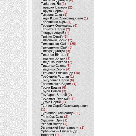
Табачник Дмитро
(6)
Табачник Ян
(1)
Тарасюк Валерій
(2)
Тарута Сергій
(8)
Татаров Олег
(1)
Тацій Юрій Олександрович
(1)
Терещенко Юрій
(1)
Терещук Олександр
(6)
Терьохін Сергій
(2)
Тетерук Андрій
(1)
Тигіпко Сергій
(1)
Тимонькін Борис
(2)
Тимошенко Юлія
(135)
Тимошенко Юрій
(3)
Тимчук Дмитро
(3)
Тихонов Віктор
(1)
Тицький Богдан
(1)
Тищенко Микола
(2)
Тищенко Олена
(8)
Тищенко Сергій
(4)
Ткаченко Олександр
(10)
Требушкін Руслан
(1)
Тригубенко Сергій
(6)
Трофименко Вадим
(1)
Троян Вадим
(6)
Труба Роман
(3)
Трубаров Віталій
(2)
Труханов Геннадій
(7)
Тулуб Сергій
(1)
Турчин Сергій Олександрович
(1)
Турчинов Олександр
(35)
Тягнибок Олег
(2)
Ударцов Юрій
(1)
Уколов Віктор
(4)
Уманський Ігор Іванович
(1)
Урбанський Олександр
Ігорович
(1)