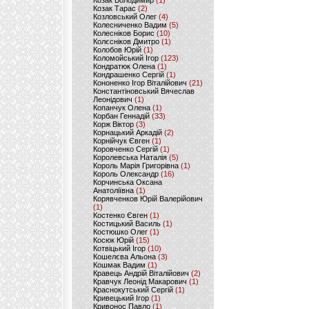
Козак Володимир
(1)
Козак Тарас
(2)
Козловський Олег
(4)
Колесниченко Вадим
(5)
Колесніков Борис
(10)
Колєсніков Дмитро
(1)
Колобов Юрій
(1)
Коломойський Ігор
(123)
Кондратюк Олена
(1)
Кондрашенко Сергій
(1)
Кононенко Ігор Віталійович
(21)
Константіновський Вячеслав
Леонідович
(1)
Копанчук Олена
(1)
Корбан Геннадій
(33)
Корж Віктор
(3)
Корнацький Аркадій
(2)
Корнійчук Євген
(1)
Коровченко Сергій
(1)
Королевська Наталія
(5)
Король Марія Григорівна
(1)
Король Олександр
(16)
Корчинська Оксана
Анатоліївна
(1)
Корявченков Юрій Валерійович
(1)
Костенко Євген
(1)
Костицький Василь
(1)
Костюшко Олег
(1)
Косюк Юрій
(15)
Котвіцький Ігор
(10)
Кошелєва Альона
(3)
Кошмак Вадим
(1)
Кравець Андрій Віталійович
(2)
Кравчук Леонід Макарович
(1)
Краснокутський Сергій
(1)
Кривецький Ігор
(1)
Кривонос Павло
(1)