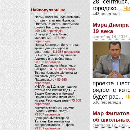
28 сентября.
городско...
Чи
Найпопулярніше
448 переглядів
Новый налог на недвижимость
от правительства Яценюка.
Мэра Днепра
Платить, съехать, снести или
сжечь? Расследование
-
19 века
269 735 переглядів
Откуда у Олега Ляшко
сентября 14, 2016
миллионы?
- 173 294
переглядів
Ирина Бережная. Депутатская
крыша для рейдеров и
рекетиров
- 111 366 переглядів
В Амстердаме поздравляли
Акимову и ее избранницу
-
98 103 переглядів
Дон Пилипишин і його “коза-
ностра”
- 84 779 переглядів
Тетяна Чорновіл: дівчинка за
викликом депутата
Пашинського
- 83 690
проекте шест
переглядів
УНИАН за $12 тысяч удалил
рядом с кото
статью про митинг под СБУ.
Вадим Симонов и Николай
будет рас...
Ч
Присяжнюк отмывают свои
имена. Расследование
- 75 800
536 переглядів
переглядів
Криминальный миллионер
Руслан Демчак. Часть 2
-
Мэр Филатов 
73 857 переглядів
Донецкое «Межигорье»
об школьных
Татьяны Бахтеевой ждет
экспроприаторов. 10 фото
-
сентября 12, 2016
73 289 переглядів