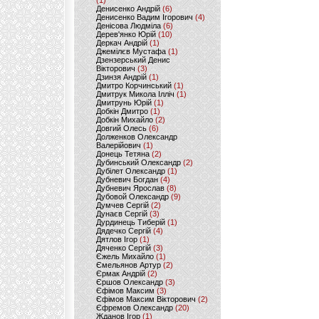
(1)
Денисенко Андрій
(6)
Денисенко Вадим Ігорович
(4)
Денісова Людміла
(6)
Дерев'янко Юрій
(10)
Деркач Андрій
(1)
Джемілєв Мустафа
(1)
Дзензерський Денис
Вікторович
(3)
Дзинзя Андрій
(1)
Дмитро Корчинський
(1)
Дмитрук Микола Ілліч
(1)
Дмитрунь Юрій
(1)
Добкін Дмитро
(1)
Добкін Михайло
(2)
Довгий Олесь
(6)
Долженков Олександр
Валерійович
(1)
Донець Тетяна
(2)
Дубинський Олександр
(2)
Дубілет Олександр
(1)
Дубневич Богдан
(4)
Дубневич Ярослав
(8)
Дубовой Олександр
(9)
Думчев Сергій
(2)
Дунаєв Сергій
(3)
Дурдинець Тиберій
(1)
Дядечко Сергій
(4)
Дятлов Ігор
(1)
Дяченко Сергій
(3)
Єжель Михайло
(1)
Ємельянов Артур
(2)
Єрмак Андрій
(2)
Єршов Олександр
(3)
Єфімов Максим
(3)
Єфімов Максим Вікторович
(2)
Єфремов Олександр
(20)
Жданов Ігор
(1)