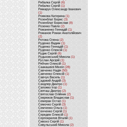
Рибалка Сергій
(6)
Рибалко Сергій
(1)
Римарук Олександр Іванович
(1)
Рожкова Катерина
(1)
Розенблат Борис
(3)
Розенблат Борислав
(8)
Розенко Павло
(2)
Романенко Геннадій
(1)
Романов Роман Анатолійович
(2)
Ротова Олена
(2)
Руденко Вадим
(1)
Руденко Геннадій
(1)
Руденко Олексій
(1)
Рудик Сергій
(6)
Рудьковський Микола
(1)
Руслан Арсірій
(1)
Рябчин Олексій
(1)
Саакашвілі Міхеіл
(28)
Савченко Надія
(50)
Савченко Олексій
(1)
Савчук Василь
(1)
Садовий Андрій
(3)
Сандлер Дмитро
(1)
Сапожко Ігор
(1)
Святаш Дмитро
(2)
Святослав Олійник
(2)
Севрюков Владислав
(1)
Семерак Остап
(1)
Семочко Сергій
(3)
Семченко Ольга
(1)
Сенченко Сергій
(1)
Середюк Олексій
(1)
Серпокрилов Віталій
(1)
Сивохо Сергій
(1)
Сивульський Микола
(2)