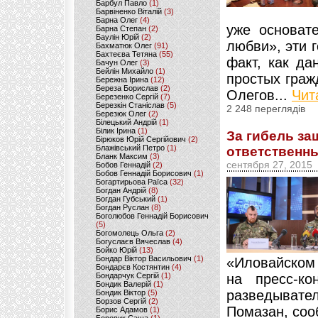
Барбул Павло
(1)
Барвіненко Віталій
(3)
Барна Олег
(4)
уже основат
Барна Степан
(2)
Баулін Юрій
(2)
любви», эти г
Бахматюк Олег
(91)
Бахтеєва Тетяна
(55)
факт, как да
Бачун Олег
(3)
Бейлін Михайло
(1)
простых граж
Бережна Ірина
(12)
Береза Борислав
(2)
Олегов...
Чит
Березенко Сергій
(7)
Березкін Станіслав
(5)
2 248 переглядів
Березюк Олег
(2)
Білецький Андрій
(1)
Білик Ірина
(1)
За гибель з
Бірюков Юрій Сергійович
(2)
Блажівський Петро
(1)
ответственны
Бланк Максим
(3)
сентября 27, 2015
Бобов Геннадій
(2)
Бобов Геннадій Борисович
(1)
Богартирьова Раїса
(32)
Богдан Андрій
(8)
Богдан Губський
(1)
Богдан Руслан
(8)
Боголюбов Геннадій Борисович
(5)
Богомолець Ольга
(2)
Богуслаєв Вячеслав
(4)
Бойко Юрій
(13)
Бондар Віктор Васильович
(1)
«Иловайском 
Бондарєв Костянтин
(4)
Бондарчук Сергій
(1)
на пресс-ко
Бондик Валерій
(1)
разведыват
Бондик Віктор
(5)
Борзов Сергiй
(2)
Помазан, соо
Борис Адамов
(1)