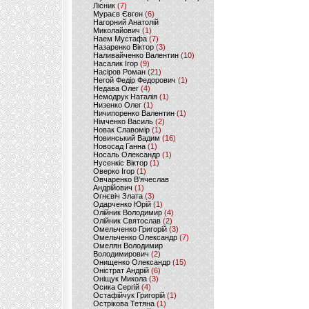
Лісник
(7)
Мураєв Євген
(6)
Нагорний Анатолій
Миколайович
(1)
Наем Мустафа
(7)
Назаренко Віктор
(3)
Наливайченко Валентин
(10)
Насалик Ігор
(9)
Насіров Роман
(21)
Негой Федір Федорович
(1)
Недава Олег
(4)
Немодрук Наталія
(1)
Низенко Олег
(1)
Ничипоренко Валентин
(1)
Німченко Василь
(2)
Новак Славомір
(1)
Новинський Вадим
(16)
Новосад Ганна
(1)
Носаль Олександр
(1)
Нусенкіс Віктор
(1)
Оверко Ігор
(1)
Овчаренко В'ячеслав
Андрійович
(1)
Огнєвіч Злата
(3)
Одарченко Юрій
(1)
Олійник Володимир
(4)
Олійник Святослав
(2)
Омельченко Григорій
(3)
Омельченко Олександр
(7)
Омелян Володимир
Володимирович
(2)
Онищенко Олександр
(15)
Оністрат Андрій
(6)
Оніщук Микола
(3)
Осика Сергій
(4)
Остафійчук Григорій
(1)
Острікова Тетяна
(1)