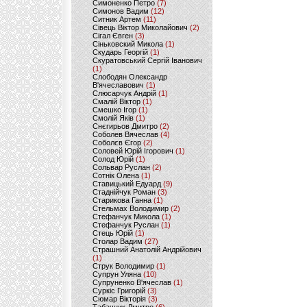
Симоненко Петро
(7)
Симонов Вадим
(12)
Ситник Артем
(11)
Сівець Віктор Миколайович
(2)
Сігал Євген
(3)
Сіньковский Микола
(1)
Скударь Георгій
(1)
Скуратовський Сергій Іванович
(1)
Слободян Олександр
В'ячеславович
(1)
Слюсарчук Андрій
(1)
Смалій Віктор
(1)
Смешко Ігор
(1)
Смолій Яків
(1)
Снєгирьов Дмитро
(2)
Соболев Вячеслав
(4)
Соболєв Єгор
(2)
Соловей Юрій Ігорович
(1)
Солод Юрій
(1)
Сольвар Руслан
(2)
Сотнік Олена
(1)
Ставицький Едуард
(9)
Стаднійчук Роман
(3)
Старикова Ганна
(1)
Стельмах Володимир
(2)
Стефанчук Микола
(1)
Стефанчук Руслан
(1)
Стець Юрій
(1)
Столар Вадим
(27)
Страшний Анатолій Андрійович
(1)
Струк Володимир
(1)
Супрун Уляна
(10)
Супруненко В'ячеслав
(1)
Суркіс Григорій
(3)
Сюмар Вікторія
(3)