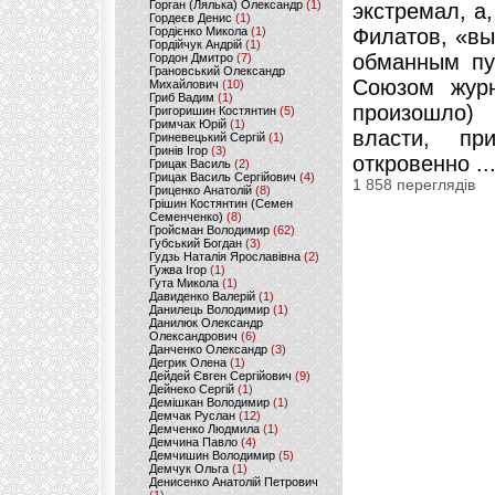
Горган (Лялька) Олександр
(1)
экстремал, а
Гордеєв Денис
(1)
Гордієнко Микола
(1)
Филатов, «вы
Гордійчук Андрій
(1)
обманным пу
Гордон Дмитро
(7)
Грановський Олександр
Союзом журн
Михайлович
(10)
Гриб Вадим
(1)
произошло)
Григоришин Костянтин
(5)
Гримчак Юрій
(1)
власти, п
Гриневецький Сергій
(1)
Гринів Ігор
(3)
откровенно ..
Грицак Василь
(2)
Грицак Василь Сергійович
(4)
1 858 переглядів
Гриценко Анатолій
(8)
Грішин Костянтин (Семен
Семенченко)
(8)
Гройсман Володимир
(62)
Губський Богдан
(3)
Гудзь Наталія Ярославівна
(2)
Гужва Ігор
(1)
Гута Микола
(1)
Давиденко Валерій
(1)
Данилець Володимир
(1)
Данилюк Олександр
Олександрович
(6)
Данченко Олександр
(3)
Дегрик Олена
(1)
Дейдей Євген Сергійович
(9)
Дейнеко Сергій
(1)
Демішкан Володимир
(1)
Демчак Руслан
(12)
Демченко Людмила
(1)
Демчина Павло
(4)
Демчишин Володимир
(5)
Демчук Ольга
(1)
Денисенко Анатолій Петрович