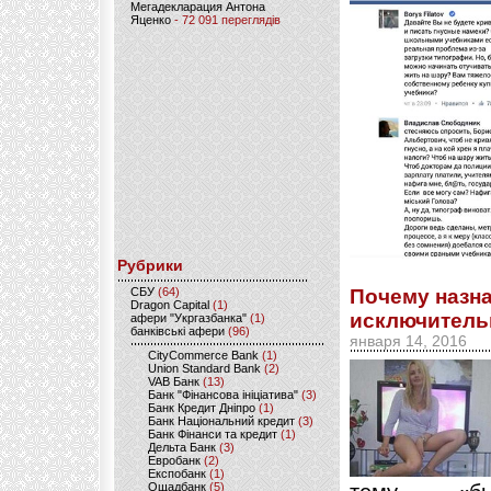
Мегадекларация Антона
Яценко
- 72 091 переглядів
Рубрики
CБУ
(64)
Почему назн
Dragon Capital
(1)
исключительн
афери "Укргазбанка"
(1)
банківські афери
(96)
января 14, 2016
CityCommerce Bank
(1)
Union Standard Bank
(2)
VAB Банк
(13)
Банк "Фінансова ініціатива"
(3)
Банк Кредит Дніпро
(1)
Банк Національний кредит
(3)
Банк Фінанси та кредит
(1)
Дельта Банк
(3)
Евробанк
(2)
Експобанк
(1)
Ощадбанк
(5)