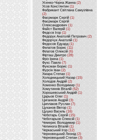
Усенко-Чорна Жанна
(2)
Усов Констянтин
(1)
Фабрикант Світлана Самуілівна
(2)
Фаєрмарк Сергій
(1)
Фаєрмарк Сергій
Олександрович
(1)
Файст Валерій
(1)
Федєєв Ігор
(1)
Федорук Анатолій Петрович
(2)
Федорчук Анатолій
(1)
Федосов Едуард
(1)
Филатов Борис
(11)
Філатов Олексій
(6)
Фірташ Дмитро
(28)
Фріз Ірина
(1)
Фукс Павло
(7)
Фуксман Борис
(1)
Фурсін Іван
(2)
Хмара Степан
(1)
Холодницький Назар
(15)
Холодов Андрій
(2)
Хоменко Володимир
(1)
Хомутиннік Віталій
(52)
Хорошевський Андрій
(1)
Царьов Олег
(1)
Циганков Андрій
(3)
Циплаков Руслан
(7)
Цуканов Віктор
(1)
Цушко Василь
(16)
Чеботарь Сергій
(15)
Чеботарьов Олексій
(1)
Чемерис Володимир
(1)
Чепинога Віталій
(1)
Черкаський Ігор
(12)
Черновецький Леонід
(2)
Черновецький Степан
(3)