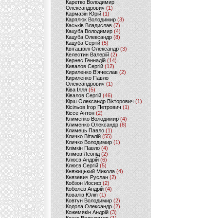
Каретко Володимир
Олександрович
(1)
Кармазін Юрій
(1)
Карплюк Володимир
(3)
Каськів Владислав
(7)
Кацуба Володимир
(4)
Кацуба Олександр
(8)
Кацуба Сергій
(5)
Квіташвілі Олександр
(3)
Келестин Валерій
(2)
Кернес Геннадій
(14)
Кивалов Сергій
(12)
Кириленко В’ячеслав
(2)
Кириленко Павло
Олександрович
(1)
Ківа Ілля
(5)
Ківалов Сергій
(46)
Кірш Олександр Вікторович
(1)
Кісільов Ігор Петрович
(1)
Кіссе Антон
(2)
Клименко Володимир
(4)
Клименко Олександр
(8)
Климець Павло
(1)
Кличко Віталій
(55)
Кличко Володимир
(1)
Клімкін Павло
(4)
Клімов Леонід
(2)
Клюєв Андрій
(6)
Клюєв Сергій
(5)
Княжицький Микола
(4)
Князевич Руслан
(2)
Кобзон Иосиф
(2)
Коболєв Андрій
(4)
Ковалів Юлія
(1)
Ковтун Володимир
(2)
Кодола Олександр
(2)
Кожемякін Андрій
(3)