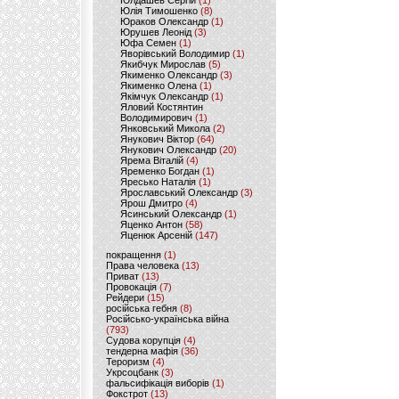
Юлдашев Сергій
(1)
Юлія Тимошенко
(8)
Юраков Олександр
(1)
Юрушев Леонід
(3)
Юфа Семен
(1)
Яворівський Володимир
(1)
Якибчук Мирослав
(5)
Якименко Олександр
(3)
Якименко Олена
(1)
Якімчук Олександр
(1)
Яловий Костянтин
Володимирович
(1)
Янковський Микола
(2)
Янукович Віктор
(64)
Янукович Олександр
(20)
Ярема Віталій
(4)
Яременко Богдан
(1)
Яресько Наталія
(1)
Ярославський Олександр
(3)
Ярош Дмитро
(4)
Ясинський Олександр
(1)
Яценко Антон
(58)
Яценюк Арсеній
(147)
покращення
(1)
Права человека
(13)
Приват
(13)
Провокація
(7)
Рейдери
(15)
російська гебня
(8)
Російсько-українська війна
(793)
Судова корупція
(4)
тендерна мафія
(36)
Тероризм
(4)
Укрсоцбанк
(3)
фальсифікація виборів
(1)
Фокстрот
(13)