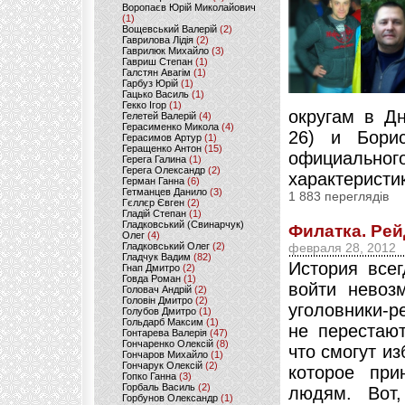
Воропаєв Юрій Миколайович
(1)
Вощевський Валерій
(2)
Гаврилова Лідія
(2)
Гаврилюк Михайло
(3)
Гавриш Степан
(1)
Галстян Авагім
(1)
Гарбуз Юрій
(1)
Гацько Василь
(1)
Гекко Ігор
(1)
округам в Дн
Гелетей Валерій
(4)
Герасименко Микола
(4)
26) и Борис
Герасимов Артур
(1)
Геращенко Антон
(15)
официально
Герега Галина
(1)
Герега Олександр
(2)
характеристик
Герман Ганна
(6)
Гетманцев Данило
(3)
1 883 переглядів
Гєллєр Євген
(2)
Гладій Степан
(1)
Гладковський (Свинарчук)
Филатка. Ре
Олег
(4)
Гладковський Олег
(2)
февраля 28, 2012
Гладчук Вадим
(82)
История всег
Гнап Дмитро
(2)
Говда Роман
(1)
войти невоз
Головач Андрій
(2)
Головін Дмитро
(2)
уголовники-р
Голубов Дмитро
(1)
Гольдарб Максим
(1)
не перестают
Гонтарева Валерія
(47)
Гончаренко Олексій
(8)
что смогут из
Гончаров Михайло
(1)
Гончарук Олексій
(2)
которое при
Гопко Ганна
(3)
Горбаль Василь
(2)
людям. Вот,
Горбунов Олександр
(1)