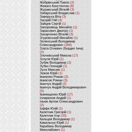
Жебрівський Павло
(2)
Жеваго Констянтин
(8)
Журавський Віталій
(3)
Забарський Владислав
(1)
Заверуха Віта
(3)
Загорій Гліб
(4)
Зайцев Сергій
(1)
Запорожець Михайло
(1)
Зарахович Дмитро
(1)
Захарченко Віталій
(3)
Згуровський Михайло
(1)
Зеленський Володимир
Олександрович
(266)
Злата Огневич (Бордюг Інна)
(2)
Злочевський Микола
(17)
Зозуля Юрій
(1)
Зубик Володимир
(2)
Зубко Геннадій
(1)
Зуєв Максим
(1)
Зюков Юрій
(1)
Іваненко Роман
(2)
Іванісов Роман
(3)
Іванчук Андрій
(2)
Іванчук Андрій Володимирович
(5)
Іванющенко Юрій
(17)
Ілларіонов Андрій
(1)
Ільюк Артем Олександрович
(2)
Іоффе Юлій
(1)
Калетник Григорій
(1)
Калетник Ігор
(33)
Кальцев Володимир
(1)
Камельчук Юрій
(1)
Карабань Володимир
Миколайович
(1)