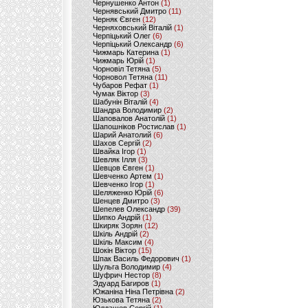
Чернушенко Антон
(1)
Чернявський Дмитро
(11)
Черняк Євген
(12)
Черняховський Віталій
(1)
Черпіцький Олег
(6)
Черпіцький Олександр
(6)
Чижмарь Катерина
(1)
Чижмарь Юрій
(1)
Чорновіл Тетяна
(5)
Чорновол Тетяна
(11)
Чубаров Рефат
(1)
Чумак Віктор
(3)
Шабунін Віталій
(4)
Шандра Володимир
(2)
Шаповалов Анатолій
(1)
Шапошніков Ростислав
(1)
Шарий Анатолий
(6)
Шахов Сергій
(2)
Швайка Ігор
(1)
Шевляк Ілля
(3)
Шевцов Євген
(1)
Шевченко Артем
(1)
Шевченко Ігор
(1)
Шеляженко Юрій
(6)
Шенцев Дмитро
(3)
Шепелев Олександр
(39)
Шипко Андрій
(1)
Шкиряк Зорян
(12)
Шкіль Андрій
(2)
Шкіль Максим
(4)
Шокін Віктор
(15)
Шпак Василь Федорович
(1)
Шульга Володимир
(4)
Шуфрич Нестор
(8)
Эдуард Багиров
(1)
Южаніна Ніна Петрівна
(2)
Юзькова Тетяна
(2)