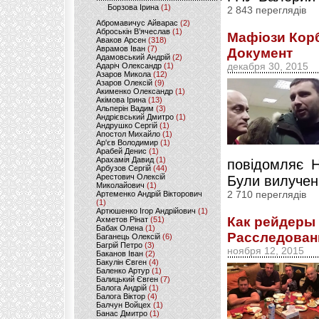
Борзова Ірина
(1)
2 843 переглядів
Абромавичус Айварас
(2)
Аброськін В’ячеслав
(1)
Мафіози Корб
Аваков Арсен
(318)
Аврамов Іван
(7)
Документ
Адамовський Андрій
(2)
Адаріч Олександр
(1)
декабря 30, 2015
Азаров Микола
(12)
Азаров Олексій
(9)
Акименко Олександр
(1)
Акімова Ірина
(13)
Альперін Вадим
(3)
Андрієвський Дмитро
(1)
Андрушко Сергій
(1)
Апостол Михайло
(1)
Ар'єв Володимир
(1)
Арабей Денис
(1)
Арахамія Давид
(1)
повідомляє Н
Арбузов Сергій
(44)
Арестович Олексій
Були вилучені
Миколайович
(1)
Артеменко Андрій Вікторович
2 710 переглядів
(1)
Артюшенко Ігор Андрійович
(1)
Как рейдеры 
Ахметов Рінат
(51)
Бабак Олена
(1)
Расследован
Баганець Олексій
(6)
Багрій Петро
(3)
ноября 12, 2015
Баканов Іван
(2)
Бакулін Євген
(4)
Баленко Артур
(1)
Балицький Євген
(7)
Балога Андрій
(1)
Балога Віктор
(4)
Балчун Войцех
(1)
Банас Дмитро
(1)