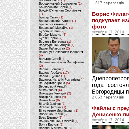
Боровик Саша
(1)
1 317 переглядів
Бородянський Володимир
(1)
Бочковський Сергій
(1)
Боядін В'ячеслав Сергійович
Борис Филат
(1)
Брагар Євген
(1)
подкупает из
Браславський Руслан
(1)
Бриль Костянтин
(1)
фото
Бродський Михайло
(1)
Бубенчик Іван
(2)
октября 17, 2014
Бурбак Максим
(5)
Буряк Сергій
(7)
Бусарєв Вячеслав
(1)
Вадатурський Андрій
(1)
Вадим Кайзерман
(2)
Вакарчук Святослав Іванович
(4)
Вальтер Сергій
(1)
Василишин Роман Йосифович
(2)
Василь Вовкун
(1)
Василь Горбаль
(17)
Василь Цушко
(1)
Днепропетро
Василюк Наталія Романівна
(4)
Венедіктова Ірина
(5)
года состоя
Веревський Андрій
Михайлович
(6)
Богородицы п
Виходцев Геннадій
(2)
Віктор Ющенко
(4)
2 053 переглядів
Вінник Іван
(8)
Віталій Данілов
(1)
Файлы с пре
Віталій Циганок
(1)
Вітко Артем Леонідович
(1)
Денисенко п
Власенко Сергій
(6)
Вовк Дмитро
(2)
октября 17, 2014
Войцеховський Олексій
(1)
Волга Василь
(1)
Волинець Михайло
(3)