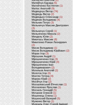
Матвієнко Анатолій
(2)
Матвійчук Едуард
(5)
Матейченко Костянтин
(1)
Матіос Анатолій
(9)
Медведчук Віктор
(74)
Медведь Віктор
(2)
Медведько Олександр
(1)
Медяник Володимир
(4)
Мельник Петро
(3)
Мельничук Максим Дмитрович
(3)
Мельничук Сергій
(1)
Мельніченко Микола
(2)
Мендель Юлія
(2)
Микитась Максим
(8)
Микитенко Роман Леонідович
(2)
Мисик Володимир
(1)
Мисик Володимир Юрійович
(2)
Мізрах Ігор
(3)
Мірошник Андрій
(1)
Мірошниченко Ігор
(3)
Мірошниченко Юрій
(4)
Мірошніченко Іван
Володимирович
(2)
Могильов Анатолій
(2)
Молоток Ігор
(6)
Монтян Тетяна
(4)
Мороко Юрій
(2)
Мосійчук Ігор
(2)
Москалевський В'ячеслав
(1)
Москаленко Ярослав
(1)
Москаль Геннадій
(5)
Мочанов Олексій
(1)
Мошенець Олена
(1)
Мошенский Валерий
(5)
Муженко Віктор
(1)
Мужчиль Олег (Сергій Аміров)