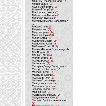
Лівшиць Олександр Ілліч
(2)
Ложкін Борис
(13)
Лозінський Віктор
(9)
Лозовий Андрій
(6)
Локтіонова Наталя
(1)
Лубківський Маркіян
(1)
Лубченко Олексій
(1)
Лук'янчук Руслан Валерійович
(2)
Лукаш Олена
(3)
Луценко Ігор
(4)
Луценко Ірина
(14)
Луценко Юрій
(94)
Львов Богдан
(1)
Льовочкін Сергій
(29)
Льовочкіна Юлія
(7)
Любченко Олексій
(1)
Лялька (Горган) Олександр
(4)
Лях Вадим
(1)
Ляшко Олег
(85)
М'ялик Віктор
(1)
Магута Роман
(1)
Мазепа Ігор
(2)
Макар'ян Давид Борисович
(1)
Макаренко Анатолій
(2)
Македон Юрій
(3)
Максімов Сергій
(1)
Маліков Віталій
(1)
Малінін Олександр
(1)
Манцуров Игорь
(1)
Маркевич Ярослав
Володимирович
(1)
Марков Ігор
(2)
Мартиненко Микола
(26)
Марушевська Юлія
(3)
Маслов Юрій Костянтинович
(2)