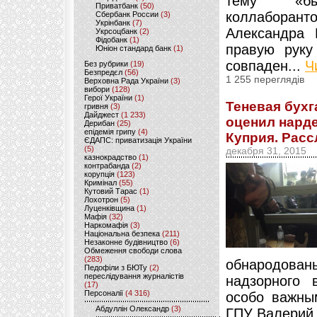
тему «бы
Приватбанк
(50)
коллаборант
Сбербанк России
(3)
Укрінбанк
(7)
Александра 
Укрсоцбанк
(2)
Фідобанк
(1)
правую руку
Юніон стандард банк
(1)
совпаден...
Ч
Без рубрики
(19)
Безпредєл
(56)
1 255 переглядів
Верховна Рада України
(3)
вибори
(128)
Герої України
(1)
Теневая бухг
гривня
(3)
Дайджест
(1 233)
оценил нарде
Дерибан
(25)
епідемія грипу
(4)
Куприя. Расс
ЄДАПС: приватизація України
(5)
декабря 31, 2015
казнокрадство
(1)
контрабанда
(2)
корупція
(123)
Кримінал
(55)
Кутовий Тарас
(1)
Лохотрон
(5)
Луценківщина
(1)
Мафія
(32)
Наркомафія
(3)
Національна безпека
(211)
Незаконне будівництво
(6)
Обмеження свободи слова
(283)
обнародова
Педофіли з БЮТу
(2)
переслідування журналістів
надзорного 
(17)
Персоналії
(4 316)
особо важны
Абдуллін Олександр
(3)
ГПУ Валерий 