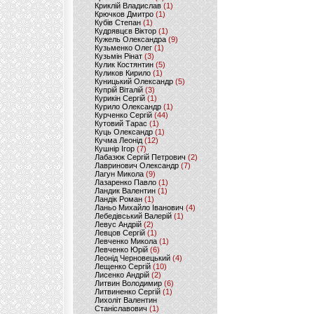
Криклій Владислав
(1)
Крючков Дмитро
(1)
Кубів Степан
(1)
Кудрявцєв Віктор
(1)
Кужель Олександра
(9)
Кузьменко Олег
(1)
Кузьмін Рінат
(3)
Кулик Костянтин
(5)
Куликов Кирило
(1)
Куницький Олександр
(5)
Купрій Віталій
(3)
Курикін Сергій
(1)
Курило Олександр
(1)
Курченко Сергій
(44)
Кутовий Тарас
(1)
Куць Олександр
(1)
Кучма Леонід
(12)
Кушнір Ігор
(7)
Лабазюк Сергій Петрович
(2)
Лавринович Олександр
(7)
Лагун Микола
(9)
Лазаренко Павло
(1)
Ландик Валентин
(1)
Ландік Роман
(1)
Ланьо Михайло Іванович
(4)
Лебедівський Валерій
(1)
Левус Андрій
(2)
Левцов Сергій
(1)
Левченко Микола
(1)
Левченко Юрій
(6)
Леонід Черновецький
(4)
Лещенко Сергій
(10)
Лисенко Андрій
(2)
Литвин Володимир
(6)
Литвиненко Сергій
(1)
Лихоліт Валентин
Станіславович
(1)