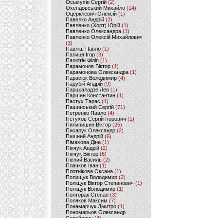
Осьмухін Сергій
(2)
Охендовський Михайло
(14)
Оцерклевич Олексій
(1)
Павелко Андрій
(2)
Павленко (Хорт) Юрій
(1)
Павленко Олександра
(1)
Павленко Олексій Михайлович
(3)
Павліш Павло
(1)
Палиця Ігор
(3)
Палютін Філіп
(1)
Парамонов Віктор
(1)
Парамонова Олександра
(1)
Парасюк Володимир
(4)
Парубій Андрій
(9)
Парцхаладзе Лев
(1)
Паршин Константин
(1)
Пастух Тарас
(1)
Пашинський Сергій
(71)
Петренко Павло
(4)
Петухов Сергій Ігорович
(1)
Пилипишин Віктор
(25)
Писарук Олександр
(2)
Пишний Андрій
(6)
Пімахова Діна
(1)
Пінчук Андрій
(2)
Пінчук Віктор
(6)
Пісний Василь
(2)
Плачков Іван
(1)
Плотнікова Оксана
(1)
Полищук Володимир
(2)
Поліщук Віктор Степанович
(1)
Поліщук Володимир
(1)
Полторак Степан
(3)
Поляков Максим
(7)
Понамарчук Дмитро
(1)
Пономарьов Олександр