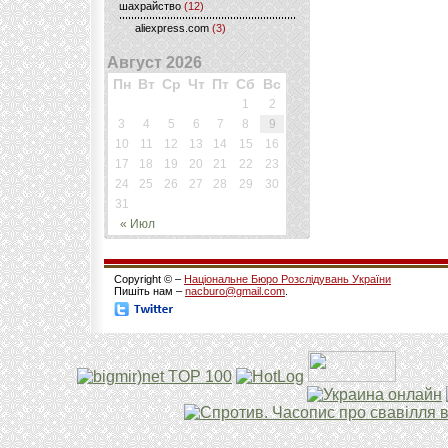
шахрайство
(12)
aliexpress.com
(3)
Август 2026
Пн
Вт
Ср
Чт
Пт
Сб
Вс
1
2
3
4
5
6
7
8
9
10
11
12
13
14
15
16
17
18
19
20
21
22
23
24
25
26
27
28
29
30
31
« Июл
Copyright © –
Національне Бюро Розслідувань України
Пишіть нам –
nacburo@gmail.com
.