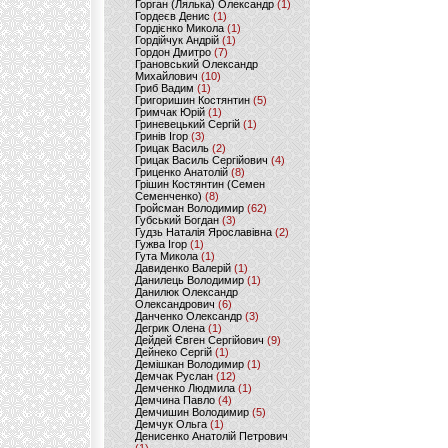
Горган (Лялька) Олександр
(1)
Гордеєв Денис
(1)
Гордієнко Микола
(1)
Гордійчук Андрій
(1)
Гордон Дмитро
(7)
Грановський Олександр
Михайлович
(10)
Гриб Вадим
(1)
Григоришин Костянтин
(5)
Гримчак Юрій
(1)
Гриневецький Сергій
(1)
Гринів Ігор
(3)
Грицак Василь
(2)
Грицак Василь Сергійович
(4)
Гриценко Анатолій
(8)
Грішин Костянтин (Семен
Семенченко)
(8)
Гройсман Володимир
(62)
Губський Богдан
(3)
Гудзь Наталія Ярославівна
(2)
Гужва Ігор
(1)
Гута Микола
(1)
Давиденко Валерій
(1)
Данилець Володимир
(1)
Данилюк Олександр
Олександрович
(6)
Данченко Олександр
(3)
Дегрик Олена
(1)
Дейдей Євген Сергійович
(9)
Дейнеко Сергій
(1)
Демішкан Володимир
(1)
Демчак Руслан
(12)
Демченко Людмила
(1)
Демчина Павло
(4)
Демчишин Володимир
(5)
Демчук Ольга
(1)
Денисенко Анатолій Петрович