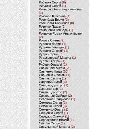
Рибалка Сергій
(6)
Рибалко Сергій
(1)
Римарук Олександр Іванович
(1)
Рожкова Катерина
(1)
Розенблат Борис
(3)
Розенблат Борислав
(8)
Розенко Павло
(2)
Романенко Геннадій
(1)
Романов Роман Анатолійович
(2)
Ротова Олена
(2)
Руденко Вадим
(1)
Руденко Геннадій
(1)
Руденко Олексій
(1)
Рудик Сергій
(6)
Рудьковський Микола
(1)
Руслан Арсірій
(1)
Рябчин Олексій
(1)
Саакашвілі Міхеіл
(28)
Савченко Надія
(50)
Савченко Олексій
(1)
Савчук Василь
(1)
Садовий Андрій
(3)
Сандлер Дмитро
(1)
Сапожко Ігор
(1)
Святаш Дмитро
(2)
Святослав Олійник
(2)
Севрюков Владислав
(1)
Семерак Остап
(1)
Семочко Сергій
(3)
Семченко Ольга
(1)
Сенченко Сергій
(1)
Середюк Олексій
(1)
Серпокрилов Віталій
(1)
Сивохо Сергій
(1)
Сивульський Микола
(2)