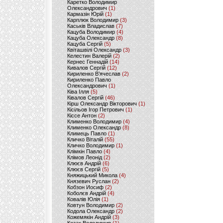
Каретко Володимир
Олександрович
(1)
Кармазін Юрій
(1)
Карплюк Володимир
(3)
Каськів Владислав
(7)
Кацуба Володимир
(4)
Кацуба Олександр
(8)
Кацуба Сергій
(5)
Квіташвілі Олександр
(3)
Келестин Валерій
(2)
Кернес Геннадій
(14)
Кивалов Сергій
(12)
Кириленко В’ячеслав
(2)
Кириленко Павло
Олександрович
(1)
Ківа Ілля
(5)
Ківалов Сергій
(46)
Кірш Олександр Вікторович
(1)
Кісільов Ігор Петрович
(1)
Кіссе Антон
(2)
Клименко Володимир
(4)
Клименко Олександр
(8)
Климець Павло
(1)
Кличко Віталій
(55)
Кличко Володимир
(1)
Клімкін Павло
(4)
Клімов Леонід
(2)
Клюєв Андрій
(6)
Клюєв Сергій
(5)
Княжицький Микола
(4)
Князевич Руслан
(2)
Кобзон Иосиф
(2)
Коболєв Андрій
(4)
Ковалів Юлія
(1)
Ковтун Володимир
(2)
Кодола Олександр
(2)
Кожемякін Андрій
(3)