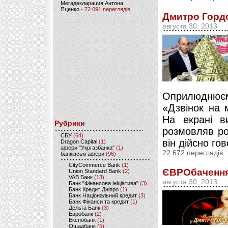
Мегадекларация Антона
Яценко
- 72 091 переглядів
Дмитро Гордо
августа 30, 2013
Оприлюднюєм
«Дзвінок на 
На екрані в
Рубрики
розмовляв рос
CБУ
(64)
він дійсно гов
Dragon Capital
(1)
афери "Укргазбанка"
(1)
22 672 переглядів
банківські афери
(96)
CityCommerce Bank
(1)
ЄВРОбачення
Union Standard Bank
(2)
VAB Банк
(13)
августа 30, 2013
Банк "Фінансова ініціатива"
(3)
Банк Кредит Дніпро
(1)
Банк Національний кредит
(3)
Банк Фінанси та кредит
(1)
Дельта Банк
(3)
Евробанк
(2)
Експобанк
(1)
Ощадбанк
(5)