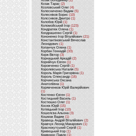
Козак Володимир
(1)
Козак Тарас
(2)
Козловський Олег
(4)
Колесниченко Вадим
(5)
Колесніков Борис
(10)
Колєсніков Дмитро
(1)
Колобов Юрій
(1)
Коломойський Ігор
(123)
Кондратюк Олена
(1)
Кондрашенко Сергій
(1)
Кононенко Ігор Віталійович
(21)
Константіновський Вячеслав
Леонідович
(1)
Копанчук Олена
(1)
Корбан Геннадій
(33)
Корж Віктор
(3)
Корнацький Аркадій
(2)
Корнійчук Євген
(1)
Коровченко Сергій
(1)
Королевська Наталія
(5)
Король Марія Григорівна
(1)
Король Олександр
(16)
Корчинська Оксана
Анатоліївна
(1)
Корявченков Юрій Валерійович
(1)
Костенко Євген
(1)
Костицький Василь
(1)
Костюшко Олег
(1)
Косюк Юрій
(15)
Котвіцький Ігор
(10)
Кошелєва Альона
(3)
Кошмак Вадим
(1)
Кравець Андрій Віталійович
(2)
Кравчук Леонід Макарович
(1)
Краснокутський Сергій
(1)
Кривецький Ігор
(1)
Кривонос Павло
(1)