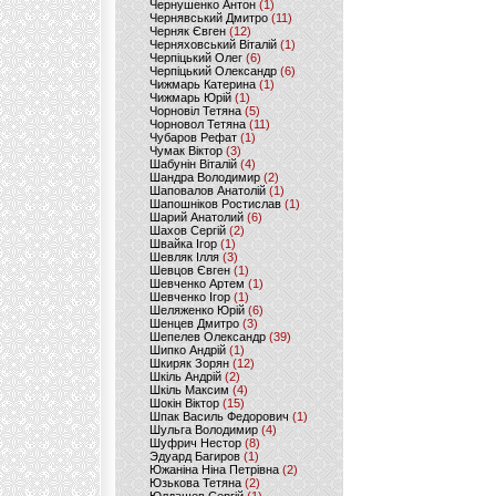
Чернушенко Антон
(1)
Чернявський Дмитро
(11)
Черняк Євген
(12)
Черняховський Віталій
(1)
Черпіцький Олег
(6)
Черпіцький Олександр
(6)
Чижмарь Катерина
(1)
Чижмарь Юрій
(1)
Чорновіл Тетяна
(5)
Чорновол Тетяна
(11)
Чубаров Рефат
(1)
Чумак Віктор
(3)
Шабунін Віталій
(4)
Шандра Володимир
(2)
Шаповалов Анатолій
(1)
Шапошніков Ростислав
(1)
Шарий Анатолий
(6)
Шахов Сергій
(2)
Швайка Ігор
(1)
Шевляк Ілля
(3)
Шевцов Євген
(1)
Шевченко Артем
(1)
Шевченко Ігор
(1)
Шеляженко Юрій
(6)
Шенцев Дмитро
(3)
Шепелев Олександр
(39)
Шипко Андрій
(1)
Шкиряк Зорян
(12)
Шкіль Андрій
(2)
Шкіль Максим
(4)
Шокін Віктор
(15)
Шпак Василь Федорович
(1)
Шульга Володимир
(4)
Шуфрич Нестор
(8)
Эдуард Багиров
(1)
Южаніна Ніна Петрівна
(2)
Юзькова Тетяна
(2)