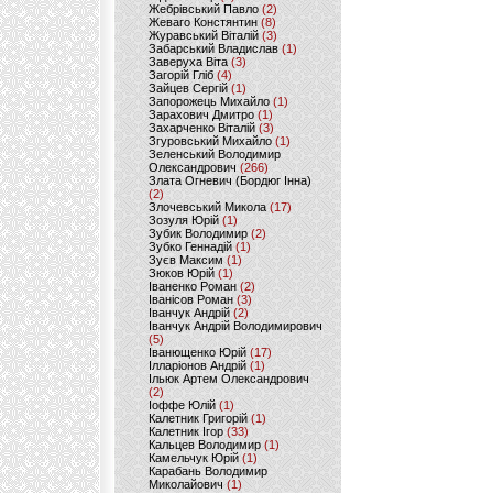
Жебрівський Павло
(2)
Жеваго Констянтин
(8)
Журавський Віталій
(3)
Забарський Владислав
(1)
Заверуха Віта
(3)
Загорій Гліб
(4)
Зайцев Сергій
(1)
Запорожець Михайло
(1)
Зарахович Дмитро
(1)
Захарченко Віталій
(3)
Згуровський Михайло
(1)
Зеленський Володимир
Олександрович
(266)
Злата Огневич (Бордюг Інна)
(2)
Злочевський Микола
(17)
Зозуля Юрій
(1)
Зубик Володимир
(2)
Зубко Геннадій
(1)
Зуєв Максим
(1)
Зюков Юрій
(1)
Іваненко Роман
(2)
Іванісов Роман
(3)
Іванчук Андрій
(2)
Іванчук Андрій Володимирович
(5)
Іванющенко Юрій
(17)
Ілларіонов Андрій
(1)
Ільюк Артем Олександрович
(2)
Іоффе Юлій
(1)
Калетник Григорій
(1)
Калетник Ігор
(33)
Кальцев Володимир
(1)
Камельчук Юрій
(1)
Карабань Володимир
Миколайович
(1)