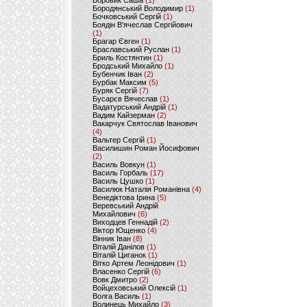
Боровик Саша
(1)
Бородянський Володимир
(1)
Бочковський Сергій
(1)
Боядін В'ячеслав Сергійович
(1)
Брагар Євген
(1)
Браславський Руслан
(1)
Бриль Костянтин
(1)
Бродський Михайло
(1)
Бубенчик Іван
(2)
Бурбак Максим
(5)
Буряк Сергій
(7)
Бусарєв Вячеслав
(1)
Вадатурський Андрій
(1)
Вадим Кайзерман
(2)
Вакарчук Святослав Іванович
(4)
Вальтер Сергій
(1)
Василишин Роман Йосифович
(2)
Василь Вовкун
(1)
Василь Горбаль
(17)
Василь Цушко
(1)
Василюк Наталія Романівна
(4)
Венедіктова Ірина
(5)
Веревський Андрій
Михайлович
(6)
Виходцев Геннадій
(2)
Віктор Ющенко
(4)
Вінник Іван
(8)
Віталій Данілов
(1)
Віталій Циганок
(1)
Вітко Артем Леонідович
(1)
Власенко Сергій
(6)
Вовк Дмитро
(2)
Войцеховський Олексій
(1)
Волга Василь
(1)
Волинець Михайло
(3)