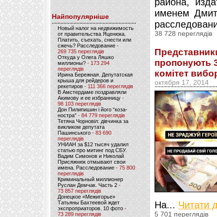
района, изд
именем Дмит
Найпопулярніше
расследовани
Новый налог на недвижимость
38 728 переглядів
от правительства Яценюка.
Платить, съехать, снести или
сжечь? Расследование
-
Представник
269 735 переглядів
Откуда у Олега Ляшко
пропонують 3
миллионы?
- 173 294
переглядів
комітет вибо
Ирина Бережная. Депутатская
крыша для рейдеров и
октября 17, 2014
рекетиров
- 111 366 переглядів
В Амстердаме поздравляли
Акимову и ее избранницу
-
98 103 переглядів
Дон Пилипишин і його “коза-
ностра”
- 84 779 переглядів
Тетяна Чорновіл: дівчинка за
викликом депутата
Пашинського
- 83 690
переглядів
УНИАН за $12 тысяч удалил
статью про митинг под СБУ.
Вадим Симонов и Николай
Присяжнюк отмывают свои
имена. Расследование
- 75 800
переглядів
Криминальный миллионер
Руслан Демчак. Часть 2
-
73 857 переглядів
Донецкое «Межигорье»
Татьяны Бахтеевой ждет
На...
Читати 
экспроприаторов. 10 фото
-
5 701 переглядів
73 289 переглядів