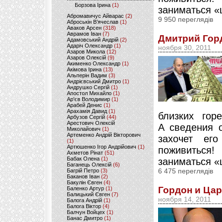
Борзова Ірина
(1)
заниматься «
Абромавичус Айварас
(2)
9 950 переглядів
Аброськін В’ячеслав
(1)
Аваков Арсен
(318)
Аврамов Іван
(7)
Дмитрий Горд
Адамовський Андрій
(2)
Адаріч Олександр
(1)
ноября 30, 2011
Азаров Микола
(12)
Азаров Олексій
(9)
Акименко Олександр
(1)
Акімова Ірина
(13)
Альперін Вадим
(3)
Андрієвський Дмитро
(1)
Андрушко Сергій
(1)
Апостол Михайло
(1)
Ар'єв Володимир
(1)
Арабей Денис
(1)
Арахамія Давид
(1)
близких гор
Арбузов Сергій
(44)
Арестович Олексій
А сведения о
Миколайович
(1)
Артеменко Андрій Вікторович
захочет ег
(1)
Артюшенко Ігор Андрійович
(1)
поживиться
Ахметов Рінат
(51)
Бабак Олена
(1)
заниматься «
Баганець Олексій
(6)
Багрій Петро
(3)
6 475 переглядів
Баканов Іван
(2)
Бакулін Євген
(4)
Гордон и Ца
Баленко Артур
(1)
Балицький Євген
(7)
ноября 14, 2011
Балога Андрій
(1)
Балога Віктор
(4)
Балчун Войцех
(1)
Банас Дмитро
(1)