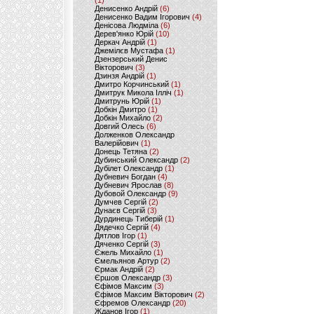
(1)
Денисенко Андрій
(6)
Денисенко Вадим Ігорович
(4)
Денісова Людміла
(6)
Дерев'янко Юрій
(10)
Деркач Андрій
(1)
Джемілєв Мустафа
(1)
Дзензерський Денис
Вікторович
(3)
Дзинзя Андрій
(1)
Дмитро Корчинський
(1)
Дмитрук Микола Ілліч
(1)
Дмитрунь Юрій
(1)
Добкін Дмитро
(1)
Добкін Михайло
(2)
Довгий Олесь
(6)
Долженков Олександр
Валерійович
(1)
Донець Тетяна
(2)
Дубинський Олександр
(2)
Дубілет Олександр
(1)
Дубневич Богдан
(4)
Дубневич Ярослав
(8)
Дубовой Олександр
(9)
Думчев Сергій
(2)
Дунаєв Сергій
(3)
Дурдинець Тиберій
(1)
Дядечко Сергій
(4)
Дятлов Ігор
(1)
Дяченко Сергій
(3)
Єжель Михайло
(1)
Ємельянов Артур
(2)
Єрмак Андрій
(2)
Єршов Олександр
(3)
Єфімов Максим
(3)
Єфімов Максим Вікторович
(2)
Єфремов Олександр
(20)
Жданов Ігор
(1)