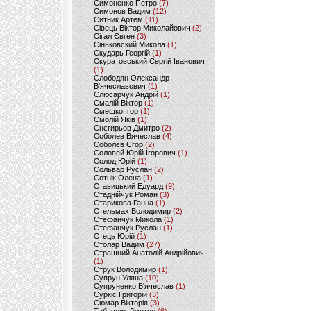
Симоненко Петро
(7)
Симонов Вадим
(12)
Ситник Артем
(11)
Сівець Віктор Миколайович
(2)
Сігал Євген
(3)
Сіньковский Микола
(1)
Скударь Георгій
(1)
Скуратовський Сергій Іванович
(1)
Слободян Олександр
В'ячеславович
(1)
Слюсарчук Андрій
(1)
Смалій Віктор
(1)
Смешко Ігор
(1)
Смолій Яків
(1)
Снєгирьов Дмитро
(2)
Соболев Вячеслав
(4)
Соболєв Єгор
(2)
Соловей Юрій Ігорович
(1)
Солод Юрій
(1)
Сольвар Руслан
(2)
Сотнік Олена
(1)
Ставицький Едуард
(9)
Стаднійчук Роман
(3)
Старикова Ганна
(1)
Стельмах Володимир
(2)
Стефанчук Микола
(1)
Стефанчук Руслан
(1)
Стець Юрій
(1)
Столар Вадим
(27)
Страшний Анатолій Андрійович
(1)
Струк Володимир
(1)
Супрун Уляна
(10)
Супруненко В'ячеслав
(1)
Суркіс Григорій
(3)
Сюмар Вікторія
(3)