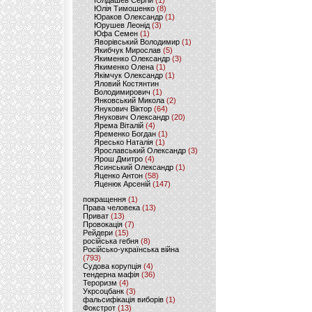
Юлдашев Сергій
(1)
Юлія Тимошенко
(8)
Юраков Олександр
(1)
Юрушев Леонід
(3)
Юфа Семен
(1)
Яворівський Володимир
(1)
Якибчук Мирослав
(5)
Якименко Олександр
(3)
Якименко Олена
(1)
Якімчук Олександр
(1)
Яловий Костянтин
Володимирович
(1)
Янковський Микола
(2)
Янукович Віктор
(64)
Янукович Олександр
(20)
Ярема Віталій
(4)
Яременко Богдан
(1)
Яресько Наталія
(1)
Ярославський Олександр
(3)
Ярош Дмитро
(4)
Ясинський Олександр
(1)
Яценко Антон
(58)
Яценюк Арсеній
(147)
покращення
(1)
Права человека
(13)
Приват
(13)
Провокація
(7)
Рейдери
(15)
російська гебня
(8)
Російсько-українська війна
(793)
Судова корупція
(4)
тендерна мафія
(36)
Тероризм
(4)
Укрсоцбанк
(3)
фальсифікація виборів
(1)
Фокстрот
(13)