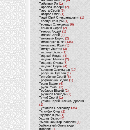
Табачник Дмитро
(6)
Табачник Ян
(1)
Тарасюк Валерій
(2)
Тарута Сергій
(8)
Татаров Олег
(1)
Тацій Юрій Олександрович
(1)
Терещенко Юрій
(1)
Терещук Олександр
(6)
Терьохін Сергій
(2)
Тетерук Андрій
(1)
Тигіпко Сергій
(1)
Тимонькін Борис
(2)
Тимошенко Юлія
(135)
Тимошенко Юрій
(3)
Тимчук Дмитро
(3)
Тихонов Віктор
(1)
Тицький Богдан
(1)
Тищенко Микола
(2)
Тищенко Олена
(8)
Тищенко Сергій
(4)
Ткаченко Олександр
(10)
Требушкін Руслан
(1)
Тригубенко Сергій
(6)
Трофименко Вадим
(1)
Троян Вадим
(6)
Труба Роман
(3)
Трубаров Віталій
(2)
Труханов Геннадій
(7)
Тулуб Сергій
(1)
Турчин Сергій Олександрович
(1)
Турчинов Олександр
(35)
Тягнибок Олег
(2)
Ударцов Юрій
(1)
Уколов Віктор
(4)
Уманський Ігор Іванович
(1)
Урбанський Олександр
Ігорович
(1)