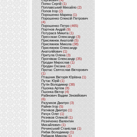
Сергійович
(4)
Попко Сергій
(1)
Поплавський Михайло
(2)
Попов Ігор
(2)
Порошенко Марина
(1)
Порошенко Олексій Петрович
(4)
Порошенко Петро
(465)
Портнов Андрій
(9)
Потураєв Микита
(1)
Прессман Олександр
(3)
Присяжнюк Анатолій
(5)
Присяжнюк Микола
(38)
Присяжнюк Олександр
Анатолійович
(1)
Притула Олена
(3)
Прогнімак Олександр
(35)
Продан Мирослав
(1)
Продан Оксана
(2)
Протас Святослав Вікторович
(1)
Пташник Вікторія Юріївна
(1)
Путас Юрій
(1)
Путін Володимир
(38)
Пшонка Артем
(8)
Пшонка Віктор
(4)
Рабінович Вадим Зіновійович
(6)
Разумков Дмитро
(3)
Райнін Ігор
(5)
Ратніков Дмитро
(1)
Рачук Олег
(1)
Резніков Олексій
(1)
Резніченко Валентин
Михайлович
(1)
Речинський Станіслав
(1)
Рибак Володимир
(1)
Рибаков Микола
(1)