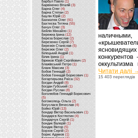
Барбул Павло
(1)
Барвіненко Віталій
(3)
Барна Олег
(4)
Барна Степан
(2)
Баулін Юрій
(2)
Бахматюк Олег
(91)
Бахтеєва Тетяна
(55)
Бачун Олег
(3)
Бейлін Михайло
(1)
наличными,
Бережна Ірина
(12)
Береза Борислав
(2)
«крышевател
Березенко Сергій
(7)
Березкін Станіслав
(5)
ясновидящ
Березюк Олег
(2)
Білецький Андрій
(1)
конкурентов
Білик Ірина
(1)
Бірюков Юрій Сергійович
(2)
оккультизма 
Блажівський Петро
(1)
Бланк Максим
(3)
Читати далі 
Бобов Геннадій
(2)
Бобов Геннадій Борисович
(1)
15 403 переглядів
Богартирьова Раїса
(32)
Богдан Андрій
(8)
Богдан Губський
(1)
Богдан Руслан
(8)
Боголюбов Геннадій Борисович
(5)
Богомолець Ольга
(2)
Богуслаєв Вячеслав
(4)
Бойко Юрій
(13)
Бондар Віктор Васильович
(1)
Бондарєв Костянтин
(4)
Бондарчук Сергій
(1)
Бондик Валерій
(1)
Бондик Віктор
(5)
Борзов Сергiй
(2)
Борис Адамов
(1)