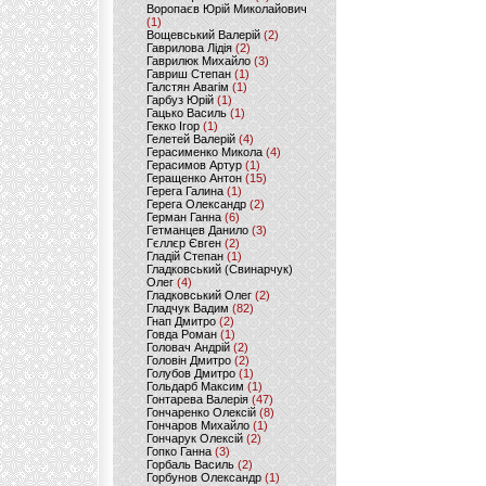
Воропаєв Юрій Миколайович
(1)
Вощевський Валерій
(2)
Гаврилова Лідія
(2)
Гаврилюк Михайло
(3)
Гавриш Степан
(1)
Галстян Авагім
(1)
Гарбуз Юрій
(1)
Гацько Василь
(1)
Гекко Ігор
(1)
Гелетей Валерій
(4)
Герасименко Микола
(4)
Герасимов Артур
(1)
Геращенко Антон
(15)
Герега Галина
(1)
Герега Олександр
(2)
Герман Ганна
(6)
Гетманцев Данило
(3)
Гєллєр Євген
(2)
Гладій Степан
(1)
Гладковський (Свинарчук)
Олег
(4)
Гладковський Олег
(2)
Гладчук Вадим
(82)
Гнап Дмитро
(2)
Говда Роман
(1)
Головач Андрій
(2)
Головін Дмитро
(2)
Голубов Дмитро
(1)
Гольдарб Максим
(1)
Гонтарева Валерія
(47)
Гончаренко Олексій
(8)
Гончаров Михайло
(1)
Гончарук Олексій
(2)
Гопко Ганна
(3)
Горбаль Василь
(2)
Горбунов Олександр
(1)