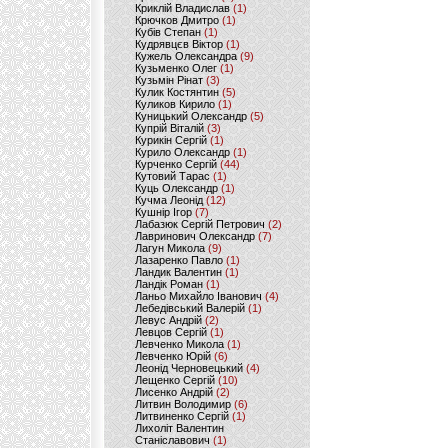
Криклій Владислав
(1)
Крючков Дмитро
(1)
Кубів Степан
(1)
Кудрявцєв Віктор
(1)
Кужель Олександра
(9)
Кузьменко Олег
(1)
Кузьмін Рінат
(3)
Кулик Костянтин
(5)
Куликов Кирило
(1)
Куницький Олександр
(5)
Купрій Віталій
(3)
Курикін Сергій
(1)
Курило Олександр
(1)
Курченко Сергій
(44)
Кутовий Тарас
(1)
Куць Олександр
(1)
Кучма Леонід
(12)
Кушнір Ігор
(7)
Лабазюк Сергій Петрович
(2)
Лавринович Олександр
(7)
Лагун Микола
(9)
Лазаренко Павло
(1)
Ландик Валентин
(1)
Ландік Роман
(1)
Ланьо Михайло Іванович
(4)
Лебедівський Валерій
(1)
Левус Андрій
(2)
Левцов Сергій
(1)
Левченко Микола
(1)
Левченко Юрій
(6)
Леонід Черновецький
(4)
Лещенко Сергій
(10)
Лисенко Андрій
(2)
Литвин Володимир
(6)
Литвиненко Сергій
(1)
Лихоліт Валентин
Станіславович
(1)