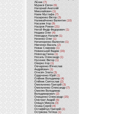
Лісник
(7)
Мураєв Євген
(6)
Нагорний Анатолій
Миколайович
(1)
Наем Мустафа
(7)
Назаренко Віктор
(3)
Наливайченко Валентин
(10)
Насалик Ігор
(9)
Насіров Роман
(21)
Негой Федір Федорович
(1)
Недава Олег
(4)
Немодрук Наталія
(1)
Низенко Олег
(1)
Ничипоренко Валентин
(1)
Німченко Василь
(2)
Новак Славомір
(1)
Новинський Вадим
(16)
Новосад Ганна
(1)
Носаль Олександр
(1)
Нусенкіс Віктор
(1)
Оверко Ігор
(1)
Овчаренко В'ячеслав
Андрійович
(1)
Огнєвіч Злата
(3)
Одарченко Юрій
(1)
Олійник Володимир
(4)
Олійник Святослав
(2)
Омельченко Григорій
(3)
Омельченко Олександр
(7)
Омелян Володимир
Володимирович
(2)
Онищенко Олександр
(15)
Оністрат Андрій
(6)
Оніщук Микола
(3)
Осика Сергій
(4)
Остафійчук Григорій
(1)
Острікова Тетяна
(1)