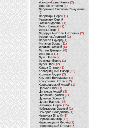
Усенко-Чорна Жанна
(2)
Усов Констянтин
(1)
Фабрикант Світлана Самуілівна
(2)
Фаєрмарк Сергій
(1)
Фаєрмарк Сергій
Олександрович
(1)
Файст Валерій
(1)
Федєєв Ігор
(1)
Федорук Анатолій Петрович
(2)
Федорчук Анатолій
(1)
Федосов Едуард
(1)
Филатов Борис
(11)
Філатов Олексій
(6)
Фірташ Дмитро
(28)
Фріз Ірина
(1)
Фукс Павло
(7)
Фуксман Борис
(1)
Фурсін Іван
(2)
Хмара Степан
(1)
Холодницький Назар
(15)
Холодов Андрій
(2)
Хоменко Володимир
(1)
Хомутиннік Віталій
(52)
Хорошевський Андрій
(1)
Царьов Олег
(1)
Циганков Андрій
(3)
Циплаков Руслан
(7)
Цуканов Віктор
(1)
Цушко Василь
(16)
Чеботарь Сергій
(15)
Чеботарьов Олексій
(1)
Чемерис Володимир
(1)
Чепинога Віталій
(1)
Черкаський Ігор
(12)
Черновецький Леонід
(2)
Черновецький Степан
(3)