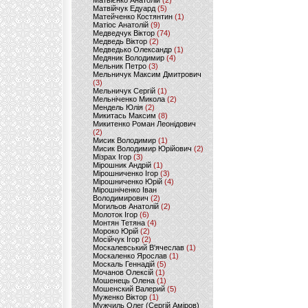
Матвієнко Анатолій
(2)
Матвійчук Едуард
(5)
Матейченко Костянтин
(1)
Матіос Анатолій
(9)
Медведчук Віктор
(74)
Медведь Віктор
(2)
Медведько Олександр
(1)
Медяник Володимир
(4)
Мельник Петро
(3)
Мельничук Максим Дмитрович
(3)
Мельничук Сергій
(1)
Мельніченко Микола
(2)
Мендель Юлія
(2)
Микитась Максим
(8)
Микитенко Роман Леонідович
(2)
Мисик Володимир
(1)
Мисик Володимир Юрійович
(2)
Мізрах Ігор
(3)
Мірошник Андрій
(1)
Мірошниченко Ігор
(3)
Мірошниченко Юрій
(4)
Мірошніченко Іван
Володимирович
(2)
Могильов Анатолій
(2)
Молоток Ігор
(6)
Монтян Тетяна
(4)
Мороко Юрій
(2)
Мосійчук Ігор
(2)
Москалевський В'ячеслав
(1)
Москаленко Ярослав
(1)
Москаль Геннадій
(5)
Мочанов Олексій
(1)
Мошенець Олена
(1)
Мошенский Валерий
(5)
Муженко Віктор
(1)
Мужчиль Олег (Сергій Аміров)