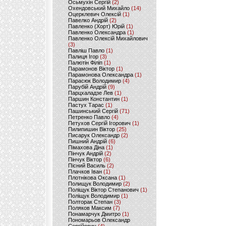
Осьмухін Сергій
(2)
Охендовський Михайло
(14)
Оцерклевич Олексій
(1)
Павелко Андрій
(2)
Павленко (Хорт) Юрій
(1)
Павленко Олександра
(1)
Павленко Олексій Михайлович
(3)
Павліш Павло
(1)
Палиця Ігор
(3)
Палютін Філіп
(1)
Парамонов Віктор
(1)
Парамонова Олександра
(1)
Парасюк Володимир
(4)
Парубій Андрій
(9)
Парцхаладзе Лев
(1)
Паршин Константин
(1)
Пастух Тарас
(1)
Пашинський Сергій
(71)
Петренко Павло
(4)
Петухов Сергій Ігорович
(1)
Пилипишин Віктор
(25)
Писарук Олександр
(2)
Пишний Андрій
(6)
Пімахова Діна
(1)
Пінчук Андрій
(2)
Пінчук Віктор
(6)
Пісний Василь
(2)
Плачков Іван
(1)
Плотнікова Оксана
(1)
Полищук Володимир
(2)
Поліщук Віктор Степанович
(1)
Поліщук Володимир
(1)
Полторак Степан
(3)
Поляков Максим
(7)
Понамарчук Дмитро
(1)
Пономарьов Олександр