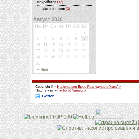
шахрайство
(12)
aliexpress.com
(3)
Август 2026
Пн
Вт
Ср
Чт
Пт
Сб
Вс
1
2
3
4
5
6
7
8
9
10
11
12
13
14
15
16
17
18
19
20
21
22
23
24
25
26
27
28
29
30
31
« Июл
Copyright © –
Національне Бюро Розслідувань України
Пишіть нам –
nacburo@gmail.com
.