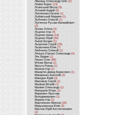
Лівшиць Олександр Ілліч
(2)
Ложкін Борис
(13)
Лозінський Віктор
(9)
Лозовий Андрій
(6)
Локтіонова Наталя
(1)
Лубківський Маркіян
(1)
Лубченко Олексій
(1)
Лук'янчук Руслан Валерійович
(2)
Лукаш Олена
(3)
Луценко Ігор
(4)
Луценко Ірина
(14)
Луценко Юрій
(94)
Львов Богдан
(1)
Льовочкін Сергій
(29)
Льовочкіна Юлія
(7)
Любченко Олексій
(1)
Лялька (Горган) Олександр
(4)
Лях Вадим
(1)
Ляшко Олег
(85)
М'ялик Віктор
(1)
Магута Роман
(1)
Мазепа Ігор
(2)
Макар'ян Давид Борисович
(1)
Макаренко Анатолій
(2)
Македон Юрій
(3)
Максімов Сергій
(1)
Маліков Віталій
(1)
Малінін Олександр
(1)
Манцуров Игорь
(1)
Маркевич Ярослав
Володимирович
(1)
Марков Ігор
(2)
Мартиненко Микола
(26)
Марушевська Юлія
(3)
Маслов Юрій Костянтинович
(2)