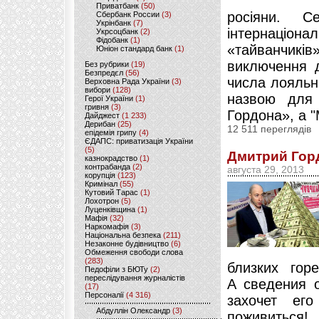
Приватбанк
(50)
росіяни. 
Сбербанк России
(3)
Укрінбанк
(7)
інтернаці
Укрсоцбанк
(2)
Фідобанк
(1)
«тайванчикі
Юніон стандард банк
(1)
виключення д
Без рубрики
(19)
Безпредєл
(56)
числа лояльн
Верховна Рада України
(3)
вибори
(128)
назвою для
Герої України
(1)
гривня
(3)
Гордона», а "
Дайджест
(1 233)
Дерибан
(25)
12 511 переглядів
епідемія грипу
(4)
ЄДАПС: приватизація України
(5)
Дмитрий Горд
казнокрадство
(1)
контрабанда
(2)
августа 29, 2013
корупція
(123)
Кримінал
(55)
Кутовий Тарас
(1)
Лохотрон
(5)
Луценківщина
(1)
Мафія
(32)
Наркомафія
(3)
Національна безпека
(211)
Незаконне будівництво
(6)
Обмеження свободи слова
(283)
близких гор
Педофіли з БЮТу
(2)
переслідування журналістів
А сведения о
(17)
Персоналії
(4 316)
захочет ег
Абдуллін Олександр
(3)
поживиться