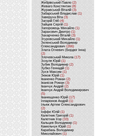
Жебрівський Павло
(2)
Жеваго Констянтин
(8)
Журавський Віталій
(3)
Забарський Владислав
(1)
Заверуха Віта
(3)
Загорій Гліб
(4)
Зайцев Сергій
(1)
Запорожець Михайло
(1)
Зарахович Дмитро
(1)
Захарченко Віталій
(3)
Згуровський Михайло
(1)
Зеленський Володимир
Олександрович
(266)
Злата Огневич (Бордюг Інна)
(2)
Злочевський Микола
(17)
Зозуля Юрій
(1)
Зубик Володимир
(2)
Зубко Геннадій
(1)
Зуєв Максим
(1)
Зюков Юрій
(1)
Іваненко Роман
(2)
Іванісов Роман
(3)
Іванчук Андрій
(2)
Іванчук Андрій Володимирович
(5)
Іванющенко Юрій
(17)
Ілларіонов Андрій
(1)
Ільюк Артем Олександрович
(2)
Іоффе Юлій
(1)
Калетник Григорій
(1)
Калетник Ігор
(33)
Кальцев Володимир
(1)
Камельчук Юрій
(1)
Карабань Володимир
Миколайович
(1)