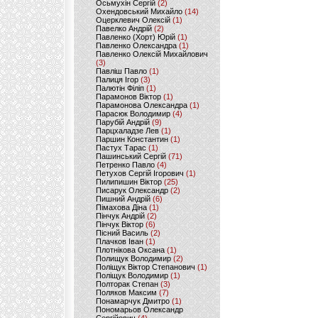
Осьмухін Сергій
(2)
Охендовський Михайло
(14)
Оцерклевич Олексій
(1)
Павелко Андрій
(2)
Павленко (Хорт) Юрій
(1)
Павленко Олександра
(1)
Павленко Олексій Михайлович
(3)
Павліш Павло
(1)
Палиця Ігор
(3)
Палютін Філіп
(1)
Парамонов Віктор
(1)
Парамонова Олександра
(1)
Парасюк Володимир
(4)
Парубій Андрій
(9)
Парцхаладзе Лев
(1)
Паршин Константин
(1)
Пастух Тарас
(1)
Пашинський Сергій
(71)
Петренко Павло
(4)
Петухов Сергій Ігорович
(1)
Пилипишин Віктор
(25)
Писарук Олександр
(2)
Пишний Андрій
(6)
Пімахова Діна
(1)
Пінчук Андрій
(2)
Пінчук Віктор
(6)
Пісний Василь
(2)
Плачков Іван
(1)
Плотнікова Оксана
(1)
Полищук Володимир
(2)
Поліщук Віктор Степанович
(1)
Поліщук Володимир
(1)
Полторак Степан
(3)
Поляков Максим
(7)
Понамарчук Дмитро
(1)
Пономарьов Олександр