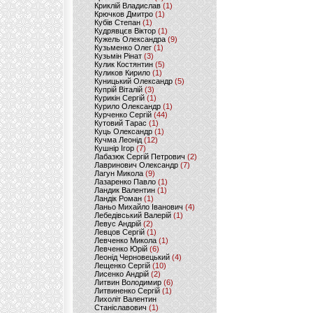
Криклій Владислав
(1)
Крючков Дмитро
(1)
Кубів Степан
(1)
Кудрявцєв Віктор
(1)
Кужель Олександра
(9)
Кузьменко Олег
(1)
Кузьмін Рінат
(3)
Кулик Костянтин
(5)
Куликов Кирило
(1)
Куницький Олександр
(5)
Купрій Віталій
(3)
Курикін Сергій
(1)
Курило Олександр
(1)
Курченко Сергій
(44)
Кутовий Тарас
(1)
Куць Олександр
(1)
Кучма Леонід
(12)
Кушнір Ігор
(7)
Лабазюк Сергій Петрович
(2)
Лавринович Олександр
(7)
Лагун Микола
(9)
Лазаренко Павло
(1)
Ландик Валентин
(1)
Ландік Роман
(1)
Ланьо Михайло Іванович
(4)
Лебедівський Валерій
(1)
Левус Андрій
(2)
Левцов Сергій
(1)
Левченко Микола
(1)
Левченко Юрій
(6)
Леонід Черновецький
(4)
Лещенко Сергій
(10)
Лисенко Андрій
(2)
Литвин Володимир
(6)
Литвиненко Сергій
(1)
Лихоліт Валентин
Станіславович
(1)