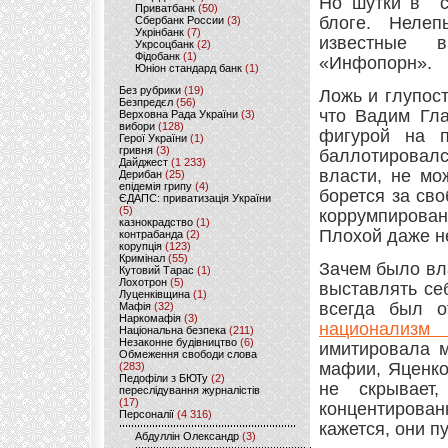
Но шутки в ст
Приватбанк
(50)
блоге. Неле
Сбербанк России
(3)
Укрінбанк
(7)
известные в
Укрсоцбанк
(2)
Фідобанк
(1)
«Инфопорн».
Юніон стандард банк
(1)
Без рубрики
(19)
Ложь и глупос
Безпредєл
(56)
что Вадим Гла
Верховна Рада України
(3)
вибори
(128)
фигурой на п
Герої України
(1)
гривня
(3)
баллотировалс
Дайджест
(1 233)
власти, не мо
Дерибан
(25)
епідемія грипу
(4)
борется за св
ЄДАПС: приватизація України
(5)
коррумпирова
казнокрадство
(1)
Плохой даже н
контрабанда
(2)
корупція
(123)
Кримінал
(55)
Зачем было вл
Кутовий Тарас
(1)
Лохотрон
(5)
выставлять се
Луценківщина
(1)
всегда был о
Мафія
(32)
Наркомафія
(3)
национализм
Національна безпека
(211)
Незаконне будівництво
(6)
имитировала 
Обмеження свободи слова
мафии, Яценко
(283)
Педофіли з БЮТу
(2)
не скрывает
переслідування журналістів
(17)
концентирова
Персоналії
(4 316)
кажется, они п
Абдуллін Олександр
(3)