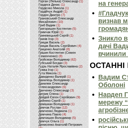
Горган (Лялька) Олександр
(1)
на генер
Гордеєв Денис
(1)
Гордієнко Микола
(1)
#Гладчук
Гордійчук Андрій
(1)
Гордон Дмитро
(7)
Грановський Олександр
визнав м
Михайлович
(10)
Гриб Вадим
(1)
громадян
Григоришин Костянтин
(5)
Гримчак Юрій
(1)
Гриневецький Сергій
(1)
Зникло в
Гринів Ігор
(3)
Грицак Василь
(2)
дачі Вад
Грицак Василь Сергійович
(4)
Гриценко Анатолій
(8)
вчинили х
Грішин Костянтин (Семен
Семенченко)
(8)
Гройсман Володимир
(62)
Губський Богдан
(3)
ОСТАННІ
Гудзь Наталія Ярославівна
(2)
Гужва Ігор
(1)
Гута Микола
(1)
Вадим Ст
Давиденко Валерій
(1)
Данилець Володимир
(1)
Оболоні
Данилюк Олександр
Олександрович
(6)
Данченко Олександр
(3)
Нардеп 
Дегрик Олена
(1)
Дейдей Євген Сергійович
(9)
мережу “
Дейнеко Сергій
(1)
Демішкан Володимир
(1)
Демчак Руслан
(12)
агробізн
Демченко Людмила
(1)
Демчина Павло
(4)
Демчишин Володимир
(5)
російськ
Демчук Ольга
(1)
Денисенко Анатолій Петрович
пісню, щ