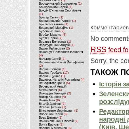
Боровик Саша
(1)
Бородянський Володимир
(1)
Бочковський Сергій
(1)
Боядін В'ячеслав Сергійович
(1)
Брагар Євген
(1)
Браславський Руслан
(1)
Бриль Костянтин
(1)
Комментариев
Бродський Михайло
(1)
Бубенчик Іван
(2)
Бурбак Максим
(5)
No comments
Буряк Сергій
(7)
Бусарєв Вячеслав
(1)
Вадатурський Андрій
(1)
RSS
feed fo
Вадим Кайзерман
(2)
Вакарчук Святослав Іванович
(4)
Вальтер Сергій
(1)
Sorry, the co
Василишин Роман Йосифович
(2)
Василь Вовкун
(1)
ТАКОЖ ПО
Василь Горбаль
(17)
Василь Цушко
(1)
Василюк Наталія Романівна
(4)
Історія 
Венедіктова Ірина
(5)
Веревський Андрій
Михайлович
(6)
Зеленски
Виходцев Геннадій
(2)
Віктор Ющенко
(4)
розсліду
Вінник Іван
(8)
Віталій Данілов
(1)
Віталій Циганок
(1)
Редактор
Вітко Артем Леонідович
(1)
Власенко Сергій
(6)
народні 
Вовк Дмитро
(2)
Войцеховський Олексій
(1)
Волга Василь
(1)
(Київ, Ш
Волинець Михайло
(3)