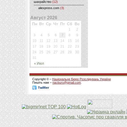
шахрайство
(12)
aliexpress.com
(3)
Август 2026
Пн
Вт
Ср
Чт
Пт
Сб
Вс
1
2
3
4
5
6
7
8
9
10
11
12
13
14
15
16
17
18
19
20
21
22
23
24
25
26
27
28
29
30
31
« Июл
Copyright © –
Національне Бюро Розслідувань України
Пишіть нам –
nacburo@gmail.com
.