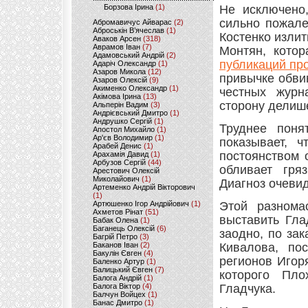
Борзова Ірина
(1)
Не исключено
сильно пожале
Абромавичус Айварас
(2)
Аброськін В’ячеслав
(1)
Костенко изли
Аваков Арсен
(318)
Аврамов Іван
(7)
Монтян, кото
Адамовський Андрій
(2)
публикаций про
Адаріч Олександр
(1)
Азаров Микола
(12)
привычке обви
Азаров Олексій
(9)
Акименко Олександр
(1)
честных журн
Акімова Ірина
(13)
сторону делиш
Альперін Вадим
(3)
Андрієвський Дмитро
(1)
Андрушко Сергій
(1)
Труднее поня
Апостол Михайло
(1)
Ар'єв Володимир
(1)
показывает, 
Арабей Денис
(1)
постоянством 
Арахамія Давид
(1)
Арбузов Сергій
(44)
обливает гря
Арестович Олексій
Миколайович
(1)
Диагноз очеви
Артеменко Андрій Вікторович
(1)
Артюшенко Ігор Андрійович
(1)
Этой разномас
Ахметов Рінат
(51)
выставить Гла
Бабак Олена
(1)
Баганець Олексій
(6)
заодно, по зак
Багрій Петро
(3)
Баканов Іван
(2)
Кивалова, по
Бакулін Євген
(4)
регионов Игор
Баленко Артур
(1)
Балицький Євген
(7)
которого Пло
Балога Андрій
(1)
Балога Віктор
(4)
Гладчука.
Балчун Войцех
(1)
Банас Дмитро
(1)