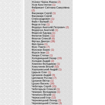
Усенко-Чорна Жанна
(2)
Усов Констянтин
(1)
Фабрикант Світлана Самуілівна
(2)
Фаєрмарк Сергій
(1)
Фаєрмарк Сергій
Олександрович
(1)
Файст Валерій
(1)
Федєєв Ігор
(1)
Федорук Анатолій Петрович
(2)
Федорчук Анатолій
(1)
Федосов Едуард
(1)
Филатов Борис
(11)
Філатов Олексій
(6)
Фірташ Дмитро
(28)
Фріз Ірина
(1)
Фукс Павло
(7)
Фуксман Борис
(1)
Фурсін Іван
(2)
Хмара Степан
(1)
Холодницький Назар
(15)
Холодов Андрій
(2)
Хоменко Володимир
(1)
Хомутиннік Віталій
(52)
Хорошевський Андрій
(1)
Царьов Олег
(1)
Циганков Андрій
(3)
Циплаков Руслан
(7)
Цуканов Віктор
(1)
Цушко Василь
(16)
Чеботарь Сергій
(15)
Чеботарьов Олексій
(1)
Чемерис Володимир
(1)
Чепинога Віталій
(1)
Черкаський Ігор
(12)
Черновецький Леонід
(2)
Черновецький Степан
(3)