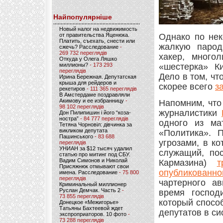
Найпопулярніше
Новый налог на недвижимость
от правительства Яценюка.
Однако по нек
Платить, съехать, снести или
жалкую парод
сжечь? Расследование
-
269 732 переглядів
хакер, много
Откуда у Олега Ляшко
миллионы?
- 173 293
«шестерка» К
переглядів
Дело в том, чт
Ирина Бережная. Депутатская
крыша для рейдеров и
скорее всего
з
рекетиров
- 111 365 переглядів
В Амстердаме поздравляли
Акимову и ее избранницу
-
Напомним, что
98 102 переглядів
журналистики
Дон Пилипишин і його “коза-
ностра”
- 84 777 переглядів
одного из ма
Тетяна Чорновіл: дівчинка за
викликом депутата
«Политика». 
Пашинського
- 83 688
угрозами, в к
переглядів
УНИАН за $12 тысяч удалил
служащий, по
статью про митинг под СБУ.
Вадим Симонов и Николай
Кармазина)
т
Присяжнюк отмывают свои
опубликован
имена. Расследование
- 75 800
переглядів
чартерного а
Криминальный миллионер
Руслан Демчак. Часть 2
-
время господ
73 855 переглядів
который спосо
Донецкое «Межигорье»
Татьяны Бахтеевой ждет
депутатов в с
экспроприаторов. 10 фото
-
73 288 переглядів