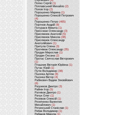
Сергійович
(4)
Попко Сергій
(1)
Поплавський Михайло
(2)
Попов Ігор
(2)
Порошенко Марина
(1)
Порошенко Олексій Петрович
(4)
Порошенко Петро
(465)
Портнов Андрій
(9)
Потураєв Микита
(1)
Прессман Олександр
(3)
Присяжнюк Анатолій
(5)
Присяжнюк Микола
(38)
Присяжнюк Олександр
Анатолійович
(1)
Притула Олена
(3)
Прогнімак Олександр
(35)
Продан Мирослав
(1)
Продан Оксана
(2)
Протас Святослав Вікторович
(1)
Пташник Вікторія Юріївна
(1)
Путас Юрій
(1)
Путін Володимир
(38)
Пшонка Артем
(8)
Пшонка Віктор
(4)
Рабінович Вадим Зіновійович
(6)
Разумков Дмитро
(3)
Райнін Ігор
(5)
Ратніков Дмитро
(1)
Рачук Олег
(1)
Резніков Олексій
(1)
Резніченко Валентин
Михайлович
(1)
Речинський Станіслав
(1)
Рибак Володимир
(1)
Рибаков Микола
(1)