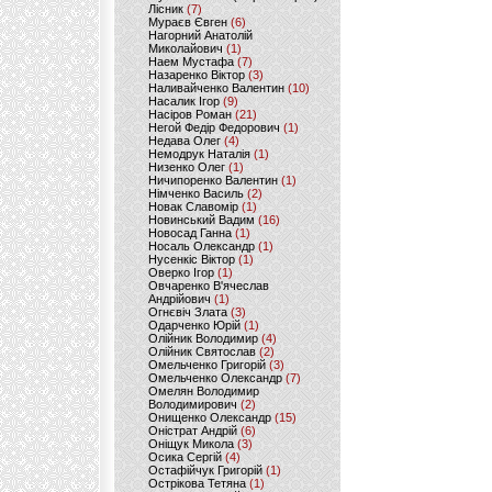
Лісник
(7)
Мураєв Євген
(6)
Нагорний Анатолій
Миколайович
(1)
Наем Мустафа
(7)
Назаренко Віктор
(3)
Наливайченко Валентин
(10)
Насалик Ігор
(9)
Насіров Роман
(21)
Негой Федір Федорович
(1)
Недава Олег
(4)
Немодрук Наталія
(1)
Низенко Олег
(1)
Ничипоренко Валентин
(1)
Німченко Василь
(2)
Новак Славомір
(1)
Новинський Вадим
(16)
Новосад Ганна
(1)
Носаль Олександр
(1)
Нусенкіс Віктор
(1)
Оверко Ігор
(1)
Овчаренко В'ячеслав
Андрійович
(1)
Огнєвіч Злата
(3)
Одарченко Юрій
(1)
Олійник Володимир
(4)
Олійник Святослав
(2)
Омельченко Григорій
(3)
Омельченко Олександр
(7)
Омелян Володимир
Володимирович
(2)
Онищенко Олександр
(15)
Оністрат Андрій
(6)
Оніщук Микола
(3)
Осика Сергій
(4)
Остафійчук Григорій
(1)
Острікова Тетяна
(1)