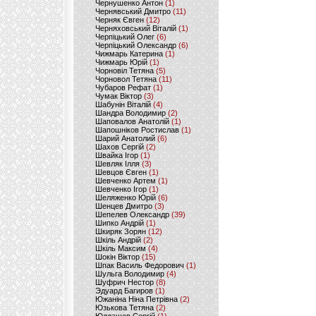
Чернушенко Антон
(1)
Чернявський Дмитро
(11)
Черняк Євген
(12)
Черняховський Віталій
(1)
Черпіцький Олег
(6)
Черпіцький Олександр
(6)
Чижмарь Катерина
(1)
Чижмарь Юрій
(1)
Чорновіл Тетяна
(5)
Чорновол Тетяна
(11)
Чубаров Рефат
(1)
Чумак Віктор
(3)
Шабунін Віталій
(4)
Шандра Володимир
(2)
Шаповалов Анатолій
(1)
Шапошніков Ростислав
(1)
Шарий Анатолий
(6)
Шахов Сергій
(2)
Швайка Ігор
(1)
Шевляк Ілля
(3)
Шевцов Євген
(1)
Шевченко Артем
(1)
Шевченко Ігор
(1)
Шеляженко Юрій
(6)
Шенцев Дмитро
(3)
Шепелев Олександр
(39)
Шипко Андрій
(1)
Шкиряк Зорян
(12)
Шкіль Андрій
(2)
Шкіль Максим
(4)
Шокін Віктор
(15)
Шпак Василь Федорович
(1)
Шульга Володимир
(4)
Шуфрич Нестор
(8)
Эдуард Багиров
(1)
Южаніна Ніна Петрівна
(2)
Юзькова Тетяна
(2)