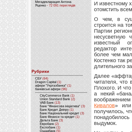
Мегадекларация Антона
И известному х
Яценко
- 72 091 переглядів
отомстить всем
О чем, в сущ
строится на то
Партии регион
несусветную ч
известный о
редактор инте
более чем мал
Костенко так р
длительного з
Рубрики
Далее «аффтар
CБУ
(64)
читателя, что
Dragon Capital
(1)
афери "Укргазбанка"
(1)
Плохого. И что
банківські афери
(96)
а некий «бана
CityCommerce Bank
(1)
воображением
Union Standard Bank
(2)
VAB Банк
(13)
Кивалов
» или
Банк "Фінансова ініціатива"
(3)
Банк Кредит Дніпро
(1)
получилось, чт
Банк Національний кредит
(3)
понадобилось 
Банк Фінанси та кредит
(1)
Дельта Банк
(3)
выдумок.
Евробанк
(2)
Експобанк
(1)
Ощадбанк
(5)