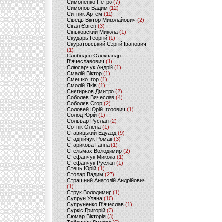
Симоненко Петро
(7)
Симонов Вадим
(12)
Ситник Артем
(11)
Сівець Віктор Миколайович
(2)
Сігал Євген
(3)
Сіньковский Микола
(1)
Скударь Георгій
(1)
Скуратовський Сергій Іванович
(1)
Слободян Олександр
В'ячеславович
(1)
Слюсарчук Андрій
(1)
Смалій Віктор
(1)
Смешко Ігор
(1)
Смолій Яків
(1)
Снєгирьов Дмитро
(2)
Соболев Вячеслав
(4)
Соболєв Єгор
(2)
Соловей Юрій Ігорович
(1)
Солод Юрій
(1)
Сольвар Руслан
(2)
Сотнік Олена
(1)
Ставицький Едуард
(9)
Стаднійчук Роман
(3)
Старикова Ганна
(1)
Стельмах Володимир
(2)
Стефанчук Микола
(1)
Стефанчук Руслан
(1)
Стець Юрій
(1)
Столар Вадим
(27)
Страшний Анатолій Андрійович
(1)
Струк Володимир
(1)
Супрун Уляна
(10)
Супруненко В'ячеслав
(1)
Суркіс Григорій
(3)
Сюмар Вікторія
(3)