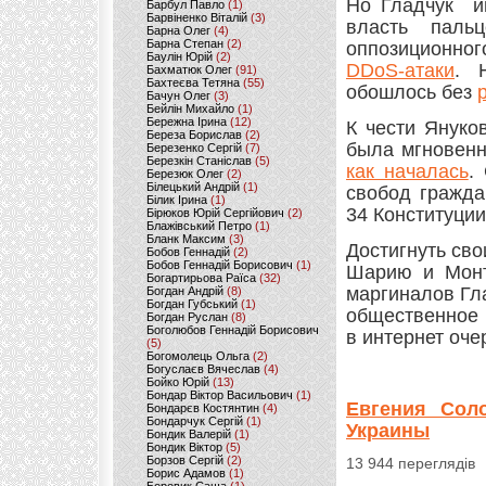
Но Гладчук им
Барбул Павло
(1)
Барвіненко Віталій
(3)
власть пал
Барна Олег
(4)
Барна Степан
(2)
оппозиционного
Баулін Юрій
(2)
DDoS-атаки
. 
Бахматюк Олег
(91)
Бахтеєва Тетяна
(55)
обошлось без
Бачун Олег
(3)
Бейлін Михайло
(1)
Бережна Ірина
(12)
К чести Януко
Береза Борислав
(2)
была мгновен
Березенко Сергій
(7)
Березкін Станіслав
(5)
как началась
.
Березюк Олег
(2)
Білецький Андрій
(1)
свобод гражда
Білик Ірина
(1)
34 Конституци
Бірюков Юрій Сергійович
(2)
Блажівський Петро
(1)
Бланк Максим
(3)
Достигнуть св
Бобов Геннадій
(2)
Бобов Геннадій Борисович
(1)
Шарию и Монтя
Богартирьова Раїса
(32)
маргиналов Гл
Богдан Андрій
(8)
Богдан Губський
(1)
общественное 
Богдан Руслан
(8)
Боголюбов Геннадій Борисович
в интернет оче
(5)
Богомолець Ольга
(2)
Богуслаєв Вячеслав
(4)
Бойко Юрій
(13)
Бондар Віктор Васильович
(1)
Евгения Сол
Бондарєв Костянтин
(4)
Бондарчук Сергій
(1)
Украины
Бондик Валерій
(1)
Бондик Віктор
(5)
Борзов Сергiй
(2)
13 944 переглядів
Борис Адамов
(1)