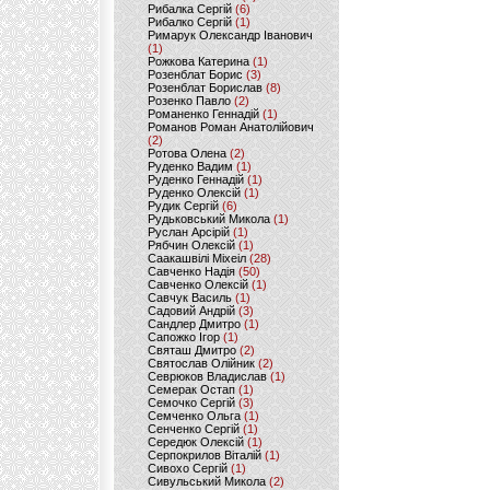
Рибалка Сергій
(6)
Рибалко Сергій
(1)
Римарук Олександр Іванович
(1)
Рожкова Катерина
(1)
Розенблат Борис
(3)
Розенблат Борислав
(8)
Розенко Павло
(2)
Романенко Геннадій
(1)
Романов Роман Анатолійович
(2)
Ротова Олена
(2)
Руденко Вадим
(1)
Руденко Геннадій
(1)
Руденко Олексій
(1)
Рудик Сергій
(6)
Рудьковський Микола
(1)
Руслан Арсірій
(1)
Рябчин Олексій
(1)
Саакашвілі Міхеіл
(28)
Савченко Надія
(50)
Савченко Олексій
(1)
Савчук Василь
(1)
Садовий Андрій
(3)
Сандлер Дмитро
(1)
Сапожко Ігор
(1)
Святаш Дмитро
(2)
Святослав Олійник
(2)
Севрюков Владислав
(1)
Семерак Остап
(1)
Семочко Сергій
(3)
Семченко Ольга
(1)
Сенченко Сергій
(1)
Середюк Олексій
(1)
Серпокрилов Віталій
(1)
Сивохо Сергій
(1)
Сивульський Микола
(2)