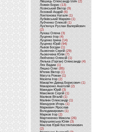
Лівшиць Олександр Ілліч
(2)
Ложкін Борис
(13)
Лозінський Віктор
(9)
Лозовий Андрій
(6)
Локтіонова Наталя
(1)
Лубківський Маркіян
(1)
Лубченко Олексій
(1)
Лук'янчук Руслан Валерійович
(2)
Лукаш Олена
(3)
Луценко Ігор
(4)
Луценко Ірина
(14)
Луценко Юрій
(94)
Львов Богдан
(1)
Льовочкін Сергій
(29)
Льовочкіна Юлія
(7)
Любченко Олексій
(1)
Лялька (Горган) Олександр
(4)
Лях Вадим
(1)
Ляшко Олег
(85)
М'ялик Віктор
(1)
Магута Роман
(1)
Мазепа Ігор
(2)
Макар'ян Давид Борисович
(1)
Макаренко Анатолій
(2)
Македон Юрій
(3)
Максімов Сергій
(1)
Маліков Віталій
(1)
Малінін Олександр
(1)
Манцуров Игорь
(1)
Маркевич Ярослав
Володимирович
(1)
Марков Ігор
(2)
Мартиненко Микола
(26)
Марушевська Юлія
(3)
Маслов Юрій Костянтинович
(2)