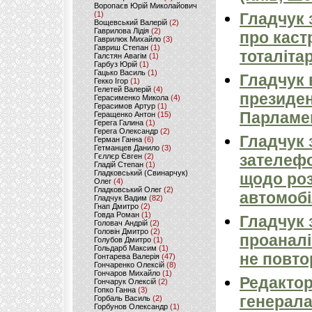
Воропаєв Юрій Миколайович
(1)
Гладчук 
Вощевський Валерій
(2)
Гаврилова Лідія
(2)
про каст
Гаврилюк Михайло
(3)
Гавриш Степан
(1)
тоталіта
Галстян Авагім
(1)
Гарбуз Юрій
(1)
Гацько Василь
(1)
Гладчук 
Гекко Ігор
(1)
Гелетей Валерій
(4)
президен
Герасименко Микола
(4)
Герасимов Артур
(1)
Парламен
Геращенко Антон
(15)
Герега Галина
(1)
Герега Олександр
(2)
Гладчук 
Герман Ганна
(6)
Гетманцев Данило
(3)
зателефо
Гєллєр Євген
(2)
Гладій Степан
(1)
Гладковський (Свинарчук)
щодо роз
Олег
(4)
Гладковський Олег
(2)
автомоб
Гладчук Вадим
(82)
Гнап Дмитро
(2)
Говда Роман
(1)
Гладчук 
Головач Андрій
(2)
Головін Дмитро
(2)
проаналі
Голубов Дмитро
(1)
Гольдарб Максим
(1)
не повто
Гонтарева Валерія
(47)
Гончаренко Олексій
(8)
Гончаров Михайло
(1)
Редактор
Гончарук Олексій
(2)
Гопко Ганна
(3)
генерала
Горбаль Василь
(2)
Горбунов Олександр
(1)