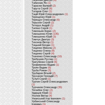
Табачник Дмитро
(6)
Табачник Ян
(1)
Тарасюк Валерій
(2)
Тарута Сергій
(8)
Татаров Олег
(1)
Тацій Юрій Олександрович
(1)
Терещенко Юрій
(1)
Терещук Олександр
(6)
Терьохін Сергій
(2)
Тетерук Андрій
(1)
Тигіпко Сергій
(1)
Тимонькін Борис
(2)
Тимошенко Юлія
(135)
Тимошенко Юрій
(3)
Тимчук Дмитро
(3)
Тихонов Віктор
(1)
Тицький Богдан
(1)
Тищенко Микола
(2)
Тищенко Олена
(8)
Тищенко Сергій
(4)
Ткаченко Олександр
(10)
Требушкін Руслан
(1)
Тригубенко Сергій
(6)
Трофименко Вадим
(1)
Троян Вадим
(6)
Труба Роман
(3)
Трубаров Віталій
(2)
Труханов Геннадій
(7)
Тулуб Сергій
(1)
Турчин Сергій Олександрович
(1)
Турчинов Олександр
(35)
Тягнибок Олег
(2)
Ударцов Юрій
(1)
Уколов Віктор
(4)
Уманський Ігор Іванович
(1)
Урбанський Олександр
Ігорович
(1)