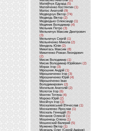
Матвієнко Анатолій
(2)
Матвійчук Едуард
(5)
Матейченко Костянтин
(1)
Матіос Анатолій
(9)
Медведчук Віктор
(74)
Медведь Віктор
(2)
Медведько Олександр
(1)
Медяник Володимир
(4)
Мельник Петро
(3)
Мельничук Максим Дмитрович
(3)
Мельничук Сергій
(1)
Мельніченко Микола
(2)
Мендель Юлія
(2)
Микитась Максим
(8)
Микитенко Роман Леонідович
(2)
Мисик Володимир
(1)
Мисик Володимир Юрійович
(2)
Мізрах Ігор
(3)
Мірошник Андрій
(1)
Мірошниченко Ігор
(3)
Мірошниченко Юрій
(4)
Мірошніченко Іван
Володимирович
(2)
Могильов Анатолій
(2)
Молоток Ігор
(6)
Монтян Тетяна
(4)
Мороко Юрій
(2)
Мосійчук Ігор
(2)
Москалевський В'ячеслав
(1)
Москаленко Ярослав
(1)
Москаль Геннадій
(5)
Мочанов Олексій
(1)
Мошенець Олена
(1)
Мошенский Валерий
(5)
Муженко Віктор
(1)
Мужчиль Олег (Сергій Аміров)