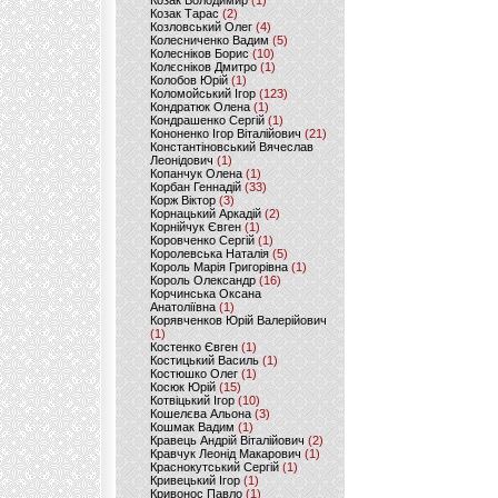
Козак Володимир
(1)
Козак Тарас
(2)
Козловський Олег
(4)
Колесниченко Вадим
(5)
Колесніков Борис
(10)
Колєсніков Дмитро
(1)
Колобов Юрій
(1)
Коломойський Ігор
(123)
Кондратюк Олена
(1)
Кондрашенко Сергій
(1)
Кононенко Ігор Віталійович
(21)
Константіновський Вячеслав
Леонідович
(1)
Копанчук Олена
(1)
Корбан Геннадій
(33)
Корж Віктор
(3)
Корнацький Аркадій
(2)
Корнійчук Євген
(1)
Коровченко Сергій
(1)
Королевська Наталія
(5)
Король Марія Григорівна
(1)
Король Олександр
(16)
Корчинська Оксана
Анатоліївна
(1)
Корявченков Юрій Валерійович
(1)
Костенко Євген
(1)
Костицький Василь
(1)
Костюшко Олег
(1)
Косюк Юрій
(15)
Котвіцький Ігор
(10)
Кошелєва Альона
(3)
Кошмак Вадим
(1)
Кравець Андрій Віталійович
(2)
Кравчук Леонід Макарович
(1)
Краснокутський Сергій
(1)
Кривецький Ігор
(1)
Кривонос Павло
(1)