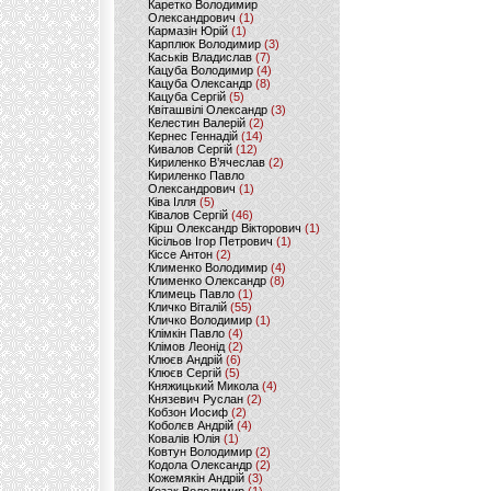
Каретко Володимир
Олександрович
(1)
Кармазін Юрій
(1)
Карплюк Володимир
(3)
Каськів Владислав
(7)
Кацуба Володимир
(4)
Кацуба Олександр
(8)
Кацуба Сергій
(5)
Квіташвілі Олександр
(3)
Келестин Валерій
(2)
Кернес Геннадій
(14)
Кивалов Сергій
(12)
Кириленко В’ячеслав
(2)
Кириленко Павло
Олександрович
(1)
Ківа Ілля
(5)
Ківалов Сергій
(46)
Кірш Олександр Вікторович
(1)
Кісільов Ігор Петрович
(1)
Кіссе Антон
(2)
Клименко Володимир
(4)
Клименко Олександр
(8)
Климець Павло
(1)
Кличко Віталій
(55)
Кличко Володимир
(1)
Клімкін Павло
(4)
Клімов Леонід
(2)
Клюєв Андрій
(6)
Клюєв Сергій
(5)
Княжицький Микола
(4)
Князевич Руслан
(2)
Кобзон Иосиф
(2)
Коболєв Андрій
(4)
Ковалів Юлія
(1)
Ковтун Володимир
(2)
Кодола Олександр
(2)
Кожемякін Андрій
(3)