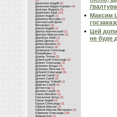
(1)
Денисенко Андрій
(6)
ґвалтува
Денисенко Вадим Ігорович
(4)
Денісова Людміла
(6)
Дерев'янко Юрій
(10)
Максим 
Деркач Андрій
(1)
Джемілєв Мустафа
(1)
госзаказ
Дзензерський Денис
Вікторович
(3)
Дзинзя Андрій
(1)
Цей допи
Дмитро Корчинський
(1)
Дмитрук Микола Ілліч
(1)
не буде 
Дмитрунь Юрій
(1)
Добкін Дмитро
(1)
Добкін Михайло
(2)
Довгий Олесь
(6)
Долженков Олександр
Валерійович
(1)
Донець Тетяна
(2)
Дубинський Олександр
(2)
Дубілет Олександр
(1)
Дубневич Богдан
(4)
Дубневич Ярослав
(8)
Дубовой Олександр
(9)
Думчев Сергій
(2)
Дунаєв Сергій
(3)
Дурдинець Тиберій
(1)
Дядечко Сергій
(4)
Дятлов Ігор
(1)
Дяченко Сергій
(3)
Єжель Михайло
(1)
Ємельянов Артур
(2)
Єрмак Андрій
(2)
Єршов Олександр
(3)
Єфімов Максим
(3)
Єфімов Максим Вікторович
(2)
Єфремов Олександр
(20)
Жданов Ігор
(1)