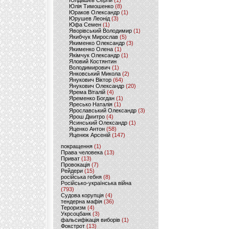
Юлдашев Сергій
(1)
Юлія Тимошенко
(8)
Юраков Олександр
(1)
Юрушев Леонід
(3)
Юфа Семен
(1)
Яворівський Володимир
(1)
Якибчук Мирослав
(5)
Якименко Олександр
(3)
Якименко Олена
(1)
Якімчук Олександр
(1)
Яловий Костянтин
Володимирович
(1)
Янковський Микола
(2)
Янукович Віктор
(64)
Янукович Олександр
(20)
Ярема Віталій
(4)
Яременко Богдан
(1)
Яресько Наталія
(1)
Ярославський Олександр
(3)
Ярош Дмитро
(4)
Ясинський Олександр
(1)
Яценко Антон
(58)
Яценюк Арсеній
(147)
покращення
(1)
Права человека
(13)
Приват
(13)
Провокація
(7)
Рейдери
(15)
російська гебня
(8)
Російсько-українська війна
(793)
Судова корупція
(4)
тендерна мафія
(36)
Тероризм
(4)
Укрсоцбанк
(3)
фальсифікація виборів
(1)
Фокстрот
(13)