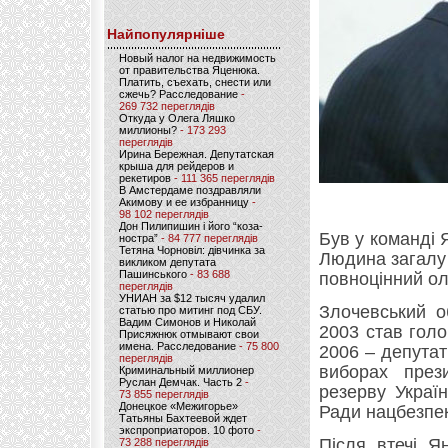
Найпопулярніше
Новый налог на недвижимость
от правительства Яценюка.
Платить, съехать, снести или
сжечь? Расследование
-
269 732 переглядів
Откуда у Олега Ляшко
миллионы?
- 173 293
переглядів
Ирина Бережная. Депутатская
крыша для рейдеров и
рекетиров
- 111 365 переглядів
В Амстердаме поздравляли
Акимову и ее избранницу
-
98 102 переглядів
Дон Пилипишин і його “коза-
Був у команді 
ностра”
- 84 777 переглядів
Тетяна Чорновіл: дівчинка за
Людина загалу 
викликом депутата
Пашинського
- 83 688
повноцінний ол
переглядів
УНИАН за $12 тысяч удалил
Злочевський о
статью про митинг под СБУ.
Вадим Симонов и Николай
2003 став голо
Присяжнюк отмывают свои
имена. Расследование
- 75 800
2006 – депутат
переглядів
виборах през
Криминальный миллионер
Руслан Демчак. Часть 2
-
резерву Україн
73 855 переглядів
Донецкое «Межигорье»
Ради нацбезпек
Татьяны Бахтеевой ждет
экспроприаторов. 10 фото
-
Після втечі Я
73 288 переглядів