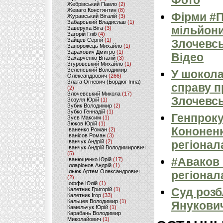
Фото
Жебрівський Павло
(2)
Жеваго Констянтин
(8)
Фірми #П
Журавський Віталій
(3)
Забарський Владислав
(1)
мільйони
Заверуха Віта
(3)
Загорій Гліб
(4)
Зайцев Сергій
(1)
Злочевсь
Запорожець Михайло
(1)
Зарахович Дмитро
(1)
Відео
Захарченко Віталій
(3)
Згуровський Михайло
(1)
Зеленський Володимир
У шокола
Олександрович
(266)
Злата Огневич (Бордюг Інна)
справу п
(2)
Злочевський Микола
(17)
Злочевсь
Зозуля Юрій
(1)
Зубик Володимир
(2)
Зубко Геннадій
(1)
Генпроку
Зуєв Максим
(1)
Зюков Юрій
(1)
Кононенк
Іваненко Роман
(2)
Іванісов Роман
(3)
Іванчук Андрій
(2)
регіонал
Іванчук Андрій Володимирович
(5)
#Аваков 
Іванющенко Юрій
(17)
Ілларіонов Андрій
(1)
Ільюк Артем Олександрович
регіонал
(2)
Іоффе Юлій
(1)
Суд розб
Калетник Григорій
(1)
Калетник Ігор
(33)
Кальцев Володимир
(1)
Янукови
Камельчук Юрій
(1)
Карабань Володимир
Миколайович
(1)