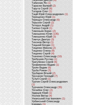
Табачник Дмитро
(6)
Табачник Ян
(1)
Тарасюк Валерій
(2)
Тарута Сергій
(8)
Татаров Олег
(1)
Тацій Юрій Олександрович
(1)
Терещенко Юрій
(1)
Терещук Олександр
(6)
Терьохін Сергій
(2)
Тетерук Андрій
(1)
Тигіпко Сергій
(1)
Тимонькін Борис
(2)
Тимошенко Юлія
(135)
Тимошенко Юрій
(3)
Тимчук Дмитро
(3)
Тихонов Віктор
(1)
Тицький Богдан
(1)
Тищенко Микола
(2)
Тищенко Олена
(8)
Тищенко Сергій
(4)
Ткаченко Олександр
(10)
Требушкін Руслан
(1)
Тригубенко Сергій
(6)
Трофименко Вадим
(1)
Троян Вадим
(6)
Труба Роман
(3)
Трубаров Віталій
(2)
Труханов Геннадій
(7)
Тулуб Сергій
(1)
Турчин Сергій Олександрович
(1)
Турчинов Олександр
(35)
Тягнибок Олег
(2)
Ударцов Юрій
(1)
Уколов Віктор
(4)
Уманський Ігор Іванович
(1)
Урбанський Олександр
Ігорович
(1)