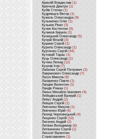
Криклій Владислав
(1)
Крючков Дмитро
(1)
Кубів Степан
(1)
Кудрявцєв Віктор
(1)
Кужель Олександра
(9)
Кузьменко Олег
(1)
Кузьмін Рінат
(3)
Кулик Костянтин
(5)
Куликов Кирило
(1)
Куницький Олександр
(5)
Купрій Віталій
(3)
Курикін Сергій
(1)
Курило Олександр
(1)
Курченко Сергій
(44)
Кутовий Тарас
(1)
Куць Олександр
(1)
Кучма Леонід
(12)
Кушнір Ігор
(7)
Лабазюк Сергій Петрович
(2)
Лавринович Олександр
(7)
Лагун Микола
(9)
Лазаренко Павло
(1)
Ландик Валентин
(1)
Ландік Роман
(1)
Ланьо Михайло Іванович
(4)
Лебедівський Валерій
(1)
Левус Андрій
(2)
Левцов Сергій
(1)
Левченко Микола
(1)
Левченко Юрій
(6)
Леонід Черновецький
(4)
Лещенко Сергій
(10)
Лисенко Андрій
(2)
Литвин Володимир
(6)
Литвиненко Сергій
(1)
Лихоліт Валентин
Станіславович
(1)