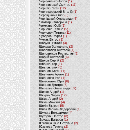
Чернушенко Антон
(1)
Чернявський Дмитро
(11)
Черняк Євген
(12)
Черняховський Віталій
(1)
Черпіцький Олег
(6)
Черпіцький Олександр
(6)
Чижмарь Катерина
(1)
Чижмарь Юрій
(1)
Чорновіл Тетяна
(5)
Чорновол Тетяна
(11)
Чубаров Рефат
(1)
Чумак Віктор
(3)
Шабунін Віталій
(4)
Шандра Володимир
(2)
Шаповалов Анатолій
(1)
Шапошніков Ростислав
(1)
Шарий Анатолий
(6)
Шахов Сергій
(2)
Швайка Ігор
(1)
Шевляк Ілля
(3)
Шевцов Євген
(1)
Шевченко Артем
(1)
Шевченко Ігор
(1)
Шеляженко Юрій
(6)
Шенцев Дмитро
(3)
Шепелев Олександр
(39)
Шипко Андрій
(1)
Шкиряк Зорян
(12)
Шкіль Андрій
(2)
Шкіль Максим
(4)
Шокін Віктор
(15)
Шпак Василь Федорович
(1)
Шульга Володимир
(4)
Шуфрич Нестор
(8)
Эдуард Багиров
(1)
Южаніна Ніна Петрівна
(2)
Юзькова Тетяна
(2)