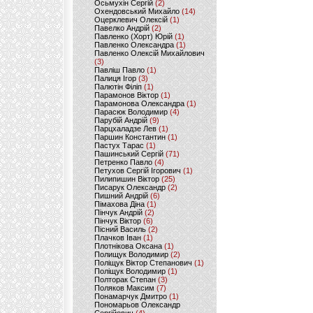
Осьмухін Сергій
(2)
Охендовський Михайло
(14)
Оцерклевич Олексій
(1)
Павелко Андрій
(2)
Павленко (Хорт) Юрій
(1)
Павленко Олександра
(1)
Павленко Олексій Михайлович
(3)
Павліш Павло
(1)
Палиця Ігор
(3)
Палютін Філіп
(1)
Парамонов Віктор
(1)
Парамонова Олександра
(1)
Парасюк Володимир
(4)
Парубій Андрій
(9)
Парцхаладзе Лев
(1)
Паршин Константин
(1)
Пастух Тарас
(1)
Пашинський Сергій
(71)
Петренко Павло
(4)
Петухов Сергій Ігорович
(1)
Пилипишин Віктор
(25)
Писарук Олександр
(2)
Пишний Андрій
(6)
Пімахова Діна
(1)
Пінчук Андрій
(2)
Пінчук Віктор
(6)
Пісний Василь
(2)
Плачков Іван
(1)
Плотнікова Оксана
(1)
Полищук Володимир
(2)
Поліщук Віктор Степанович
(1)
Поліщук Володимир
(1)
Полторак Степан
(3)
Поляков Максим
(7)
Понамарчук Дмитро
(1)
Пономарьов Олександр