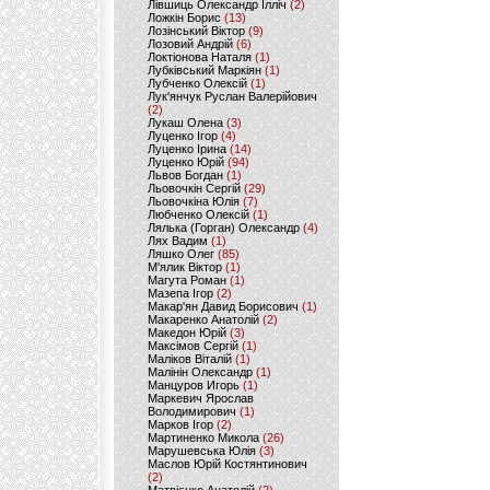
Лівшиць Олександр Ілліч
(2)
Ложкін Борис
(13)
Лозінський Віктор
(9)
Лозовий Андрій
(6)
Локтіонова Наталя
(1)
Лубківський Маркіян
(1)
Лубченко Олексій
(1)
Лук'янчук Руслан Валерійович
(2)
Лукаш Олена
(3)
Луценко Ігор
(4)
Луценко Ірина
(14)
Луценко Юрій
(94)
Львов Богдан
(1)
Льовочкін Сергій
(29)
Льовочкіна Юлія
(7)
Любченко Олексій
(1)
Лялька (Горган) Олександр
(4)
Лях Вадим
(1)
Ляшко Олег
(85)
М'ялик Віктор
(1)
Магута Роман
(1)
Мазепа Ігор
(2)
Макар'ян Давид Борисович
(1)
Макаренко Анатолій
(2)
Македон Юрій
(3)
Максімов Сергій
(1)
Маліков Віталій
(1)
Малінін Олександр
(1)
Манцуров Игорь
(1)
Маркевич Ярослав
Володимирович
(1)
Марков Ігор
(2)
Мартиненко Микола
(26)
Марушевська Юлія
(3)
Маслов Юрій Костянтинович
(2)