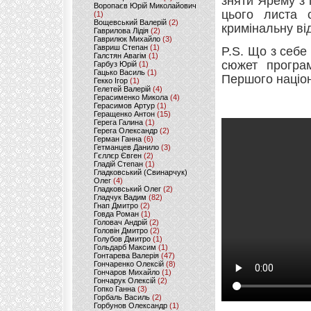
зняти Ярему з 
Воропаєв Юрій Миколайович
цього листа с
(1)
Вощевський Валерій
(2)
кримінальну ві
Гаврилова Лідія
(2)
Гаврилюк Михайло
(3)
Гавриш Степан
(1)
P.S. Що з себе
Галстян Авагім
(1)
сюжет програ
Гарбуз Юрій
(1)
Гацько Василь
(1)
Першого націо
Гекко Ігор
(1)
Гелетей Валерій
(4)
Герасименко Микола
(4)
Герасимов Артур
(1)
Геращенко Антон
(15)
Герега Галина
(1)
Герега Олександр
(2)
Герман Ганна
(6)
Гетманцев Данило
(3)
Гєллєр Євген
(2)
Гладій Степан
(1)
Гладковський (Свинарчук)
Олег
(4)
Гладковський Олег
(2)
Гладчук Вадим
(82)
Гнап Дмитро
(2)
Говда Роман
(1)
Головач Андрій
(2)
Головін Дмитро
(2)
Голубов Дмитро
(1)
Гольдарб Максим
(1)
Гонтарева Валерія
(47)
Гончаренко Олексій
(8)
Гончаров Михайло
(1)
Гончарук Олексій
(2)
Гопко Ганна
(3)
Горбаль Василь
(2)
Горбунов Олександр
(1)