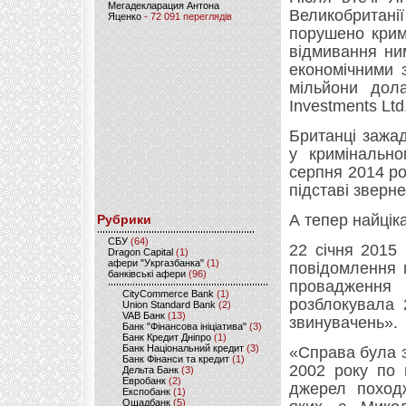
Мегадекларация Антона
Великобритані
Яценко
- 72 091 переглядів
порушено крим
відмивання ним
економічними 
мільйони дола
Investments Ltd
Британці зажа
у кримінально
серпня 2014 р
підставі зверн
А тепер найцік
Рубрики
CБУ
(64)
22 січня 2015
Dragon Capital
(1)
афери "Укргазбанка"
(1)
повідомлення 
банківські афери
(96)
провадження
CityCommerce Bank
(1)
розблокувала 
Union Standard Bank
(2)
VAB Банк
(13)
звинувачень».
Банк "Фінансова ініціатива"
(3)
Банк Кредит Дніпро
(1)
Банк Національний кредит
(3)
«Справа була з
Банк Фінанси та кредит
(1)
2002 року по 
Дельта Банк
(3)
Евробанк
(2)
джерел походж
Експобанк
(1)
Ощадбанк
(5)