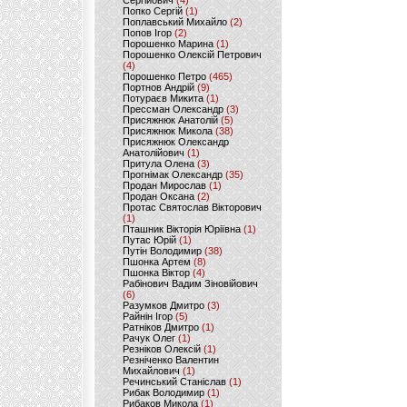
Сергійович
(4)
Попко Сергій
(1)
Поплавський Михайло
(2)
Попов Ігор
(2)
Порошенко Марина
(1)
Порошенко Олексій Петрович
(4)
Порошенко Петро
(465)
Портнов Андрій
(9)
Потураєв Микита
(1)
Прессман Олександр
(3)
Присяжнюк Анатолій
(5)
Присяжнюк Микола
(38)
Присяжнюк Олександр
Анатолійович
(1)
Притула Олена
(3)
Прогнімак Олександр
(35)
Продан Мирослав
(1)
Продан Оксана
(2)
Протас Святослав Вікторович
(1)
Пташник Вікторія Юріївна
(1)
Путас Юрій
(1)
Путін Володимир
(38)
Пшонка Артем
(8)
Пшонка Віктор
(4)
Рабінович Вадим Зіновійович
(6)
Разумков Дмитро
(3)
Райнін Ігор
(5)
Ратніков Дмитро
(1)
Рачук Олег
(1)
Резніков Олексій
(1)
Резніченко Валентин
Михайлович
(1)
Речинський Станіслав
(1)
Рибак Володимир
(1)
Рибаков Микола
(1)