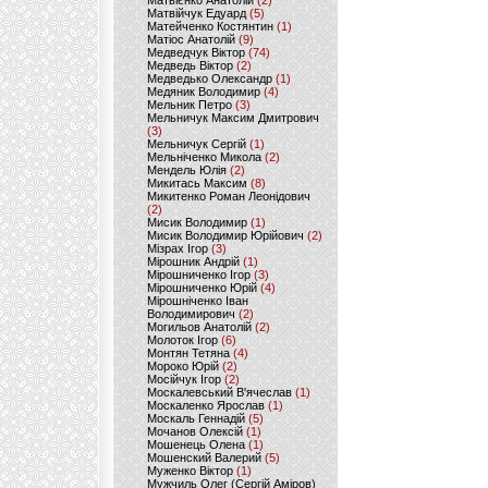
Матвієнко Анатолій
(2)
Матвійчук Едуард
(5)
Матейченко Костянтин
(1)
Матіос Анатолій
(9)
Медведчук Віктор
(74)
Медведь Віктор
(2)
Медведько Олександр
(1)
Медяник Володимир
(4)
Мельник Петро
(3)
Мельничук Максим Дмитрович
(3)
Мельничук Сергій
(1)
Мельніченко Микола
(2)
Мендель Юлія
(2)
Микитась Максим
(8)
Микитенко Роман Леонідович
(2)
Мисик Володимир
(1)
Мисик Володимир Юрійович
(2)
Мізрах Ігор
(3)
Мірошник Андрій
(1)
Мірошниченко Ігор
(3)
Мірошниченко Юрій
(4)
Мірошніченко Іван
Володимирович
(2)
Могильов Анатолій
(2)
Молоток Ігор
(6)
Монтян Тетяна
(4)
Мороко Юрій
(2)
Мосійчук Ігор
(2)
Москалевський В'ячеслав
(1)
Москаленко Ярослав
(1)
Москаль Геннадій
(5)
Мочанов Олексій
(1)
Мошенець Олена
(1)
Мошенский Валерий
(5)
Муженко Віктор
(1)
Мужчиль Олег (Сергій Аміров)