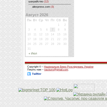
шахрайство
(12)
aliexpress.com
(3)
Август 2026
Пн
Вт
Ср
Чт
Пт
Сб
Вс
1
2
3
4
5
6
7
8
9
10
11
12
13
14
15
16
17
18
19
20
21
22
23
24
25
26
27
28
29
30
31
« Июл
Copyright © –
Національне Бюро Розслідувань України
Пишіть нам –
nacburo@gmail.com
.