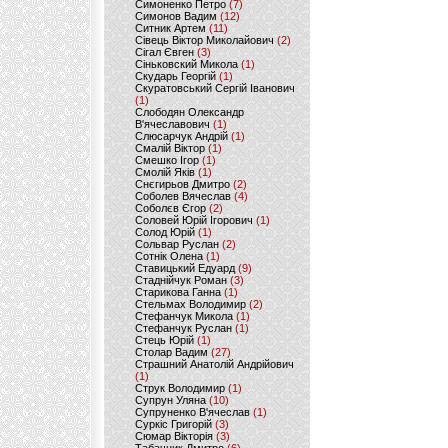
Симоненко Петро
(7)
Симонов Вадим
(12)
Ситник Артем
(11)
Сівець Віктор Миколайович
(2)
Сігал Євген
(3)
Сіньковский Микола
(1)
Скударь Георгій
(1)
Скуратовський Сергій Іванович
(1)
Слободян Олександр
В'ячеславович
(1)
Слюсарчук Андрій
(1)
Смалій Віктор
(1)
Смешко Ігор
(1)
Смолій Яків
(1)
Снєгирьов Дмитро
(2)
Соболев Вячеслав
(4)
Соболєв Єгор
(2)
Соловей Юрій Ігорович
(1)
Солод Юрій
(1)
Сольвар Руслан
(2)
Сотнік Олена
(1)
Ставицький Едуард
(9)
Стаднійчук Роман
(3)
Старикова Ганна
(1)
Стельмах Володимир
(2)
Стефанчук Микола
(1)
Стефанчук Руслан
(1)
Стець Юрій
(1)
Столар Вадим
(27)
Страшний Анатолій Андрійович
(1)
Струк Володимир
(1)
Супрун Уляна
(10)
Супруненко В'ячеслав
(1)
Суркіс Григорій
(3)
Сюмар Вікторія
(3)