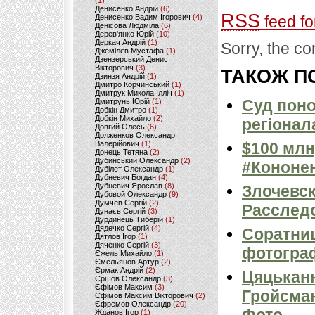
(1)
Денисенко Андрій
(6)
RSS
Денисенко Вадим Ігорович
(4)
feed fo
Денісова Людміла
(6)
Дерев'янко Юрій
(10)
Деркач Андрій
(1)
Sorry, the co
Джемілєв Мустафа
(1)
Дзензерський Денис
Вікторович
(3)
ТАКОЖ ПО
Дзинзя Андрій
(1)
Дмитро Корчинський
(1)
Дмитрук Микола Ілліч
(1)
Cуд поно
Дмитрунь Юрій
(1)
Добкін Дмитро
(1)
Добкін Михайло
(2)
регіонал
Довгий Олесь
(6)
Долженков Олександр
Валерійович
(1)
$100 млн
Донець Тетяна
(2)
Дубинський Олександр
(2)
#Кононен
Дубілет Олександр
(1)
Дубневич Богдан
(4)
Дубневич Ярослав
(8)
Злочевск
Дубовой Олександр
(9)
Думчев Сергій
(2)
Расслед
Дунаєв Сергій
(3)
Дурдинець Тиберій
(1)
Дядечко Сергій
(4)
Соратниц
Дятлов Ігор
(1)
Дяченко Сергій
(3)
фотогра
Єжель Михайло
(1)
Ємельянов Артур
(2)
Єрмак Андрій
(2)
Цяцьканн
Єршов Олександр
(3)
Єфімов Максим
(3)
Гройсман
Єфімов Максим Вікторович
(2)
Єфремов Олександр
(20)
Жданов Ігор
(1)