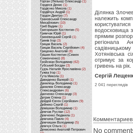
Горган (Лялька) Олександр
(1)
Гордеєв Денис
(1)
Гордієнко Микола
(1)
Ділянка Злоче
Гордійчук Андрій
(1)
Гордон Дмитро
(7)
належить компа
Грановський Олександр
Михайлович
(10)
користуватис
Гриб Вадим
(1)
водосховища за
Григоришин Костянтин
(5)
Гримчак Юрій
(1)
прямим розпор
Гриневецький Сергій
(1)
Гринів Ігор
(3)
регіонала А
Грицак Василь
(2)
садівницькому
Грицак Василь Сергійович
(4)
Гриценко Анатолій
(8)
Хотянівська сі
Грішин Костянтин (Семен
Семенченко)
(8)
отримує за ко
Гройсман Володимир
(62)
гривень на рік.
Губський Богдан
(3)
Гудзь Наталія Ярославівна
(2)
Гужва Ігор
(1)
Сергій Лещенк
Гута Микола
(1)
Давиденко Валерій
(1)
Данилець Володимир
(1)
2 041 переглядів
Данилюк Олександр
Олександрович
(6)
Данченко Олександр
(3)
Дегрик Олена
(1)
Дейдей Євген Сергійович
(9)
Дейнеко Сергій
(1)
Демішкан Володимир
(1)
Демчак Руслан
(12)
Демченко Людмила
(1)
Комментариев
Демчина Павло
(4)
Демчишин Володимир
(5)
Демчук Ольга
(1)
No comments
Денисенко Анатолій Петрович