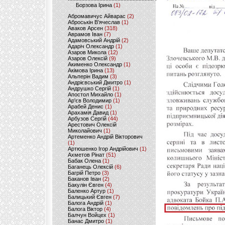
Борзова Ірина
(1)
Абромавичус Айварас
(2)
Аброськін В’ячеслав
(1)
Аваков Арсен
(318)
Аврамов Іван
(7)
Адамовський Андрій
(2)
Адаріч Олександр
(1)
Азаров Микола
(12)
Азаров Олексій
(9)
Акименко Олександр
(1)
Акімова Ірина
(13)
Альперін Вадим
(3)
Андрієвський Дмитро
(1)
Андрушко Сергій
(1)
Апостол Михайло
(1)
Ар'єв Володимир
(1)
Арабей Денис
(1)
Арахамія Давид
(1)
Арбузов Сергій
(44)
Арестович Олексій
Миколайович
(1)
Артеменко Андрій Вікторович
(1)
Артюшенко Ігор Андрійович
(1)
Ахметов Рінат
(51)
Бабак Олена
(1)
Баганець Олексій
(6)
Багрій Петро
(3)
Баканов Іван
(2)
Бакулін Євген
(4)
Баленко Артур
(1)
Балицький Євген
(7)
Балога Андрій
(1)
Балога Віктор
(4)
Балчун Войцех
(1)
Банас Дмитро
(1)