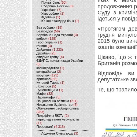
яких є Микол
Приватбанк
(50)
продовження р
Сбербанк России
(3)
Укрінбанк
(7)
Суду з кримін
Укрсоцбанк
(2)
Фідобанк
(1)
ідеться у пові
Юніон стандард банк
(1)
Без рубрики
(19)
«Протягом дев
Безпредєл
(56)
грудня минуло
Верховна Рада України
(3)
вибори
(128)
2015 було вин
Герої України
(1)
гривня
(3)
коштів компанії
Дайджест
(1 233)
Дерибан
(25)
Цікаво, що ж т
епідемія грипу
(4)
ЄДАПС: приватизація України
Британія розмо
(5)
казнокрадство
(1)
контрабанда
(2)
Відповідь ви
корупція
(123)
депутатське зв
Кримінал
(55)
Кутовий Тарас
(1)
Лохотрон
(5)
Те, що трапило
Луценківщина
(1)
Мафія
(32)
Наркомафія
(3)
Національна безпека
(211)
Незаконне будівництво
(6)
Обмеження свободи слова
(283)
Педофіли з БЮТу
(2)
переслідування журналістів
(17)
Персоналії
(4 316)
Абдуллін Олександр
(3)