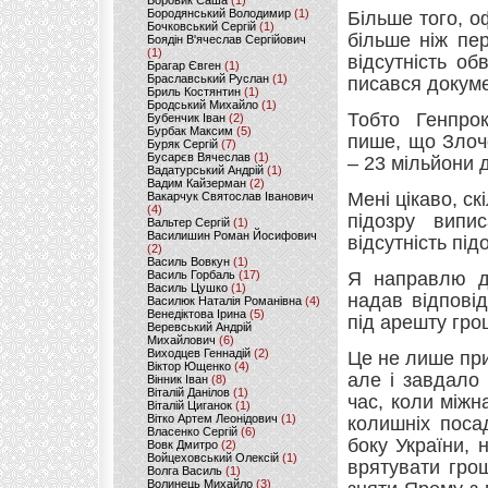
Боровик Саша
(1)
Бородянський Володимир
(1)
Більше того, о
Бочковський Сергій
(1)
більше ніж пе
Боядін В'ячеслав Сергійович
(1)
відсутність о
Брагар Євген
(1)
Браславський Руслан
(1)
писався докум
Бриль Костянтин
(1)
Бродський Михайло
(1)
Тобто Генпро
Бубенчик Іван
(2)
Бурбак Максим
(5)
пише, що Злоче
Буряк Сергій
(7)
Бусарєв Вячеслав
(1)
– 23 мільйони 
Вадатурський Андрій
(1)
Вадим Кайзерман
(2)
Мені цікаво, ск
Вакарчук Святослав Іванович
(4)
підозру випи
Вальтер Сергій
(1)
Василишин Роман Йосифович
відсутність під
(2)
Василь Вовкун
(1)
Василь Горбаль
(17)
Я направлю до
Василь Цушко
(1)
надав відпові
Василюк Наталія Романівна
(4)
Венедіктова Ірина
(5)
під арешту грош
Веревський Андрій
Михайлович
(6)
Виходцев Геннадій
(2)
Це не лише при
Віктор Ющенко
(4)
але і завдало 
Вінник Іван
(8)
Віталій Данілов
(1)
час, коли між
Віталій Циганок
(1)
Вітко Артем Леонідович
(1)
колишніх поса
Власенко Сергій
(6)
боку України,
Вовк Дмитро
(2)
Войцеховський Олексій
(1)
врятувати гро
Волга Василь
(1)
Волинець Михайло
(3)