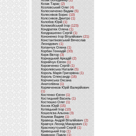
Козак Володимир
(1)
Козак Тарас
(2)
Козловський Олег
(4)
Колесниченко Вадим
(5)
Колесніков Борис
(10)
Колєсніков Дмитро
(1)
Колобов Юрій
(1)
Коломойський Ігор
(123)
Кондратюк Олена
(1)
Кондрашенко Сергій
(1)
Кононенко Ігор Віталійович
(21)
Константіновський Вячеслав
Леонідович
(1)
Копанчук Олена
(1)
Корбан Геннадій
(33)
Корж Віктор
(3)
Корнацький Аркадій
(2)
Корнійчук Євген
(1)
Коровченко Сергій
(1)
Королевська Наталія
(5)
Король Марія Григорівна
(1)
Король Олександр
(16)
Корчинська Оксана
Анатоліївна
(1)
Корявченков Юрій Валерійович
(1)
Костенко Євген
(1)
Костицький Василь
(1)
Костюшко Олег
(1)
Косюк Юрій
(15)
Котвіцький Ігор
(10)
Кошелєва Альона
(3)
Кошмак Вадим
(1)
Кравець Андрій Віталійович
(2)
Кравчук Леонід Макарович
(1)
Краснокутський Сергій
(1)
Кривецький Ігор
(1)
Кривонос Павло
(1)