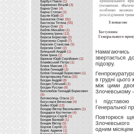
Барбул Павло
(1)
Барвіненко Віталій
(3)
Барна Олег
(4)
Барна Степан
(2)
Баулін Юрій
(2)
Бахматюк Олег
(91)
Бахтеєва Тетяна
(55)
Бачун Олег
(3)
Бейлін Михайло
(1)
Бережна Ірина
(12)
Береза Борислав
(2)
Березенко Сергій
(7)
Березкін Станіслав
(5)
Березюк Олег
(2)
Намагаючись 
Білецький Андрій
(1)
Білик Ірина
(1)
звертається д
Бірюков Юрій Сергійович
(2)
Блажівський Петро
(1)
підозру.
Бланк Максим
(3)
Бобов Геннадій
(2)
Генпрокуратура 
Бобов Геннадій Борисович
(1)
Богартирьова Раїса
(32)
в грудні цього
Богдан Андрій
(8)
Богдан Губський
(1)
між цими дво
Богдан Руслан
(8)
Злочевському –
Боголюбов Геннадій Борисович
(5)
Богомолець Ольга
(2)
І підставою
Богуслаєв Вячеслав
(4)
Бойко Юрій
(13)
Генеральної пр
Бондар Віктор Васильович
(1)
Бондарєв Костянтин
(4)
Бондарчук Сергій
(1)
Повторюся ще 
Бондик Валерій
(1)
Злочевського 
Бондик Віктор
(5)
Борзов Сергiй
(2)
одним місяцем 
Борис Адамов
(1)