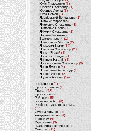
Юлдашев Сергій
(1)
Юлія Тимошенко
(8)
Юраков Олександр
(1)
Юрушев Леонід
(3)
Юфа Семен
(1)
Яворівський Володимир
(1)
Якибчук Мирослав
(5)
Якименко Олександр
(3)
Якименко Олена
(1)
Якімчук Олександр
(1)
Яловий Костянтин
Володимирович
(1)
Янковський Микола
(2)
Янукович Віктор
(64)
Янукович Олександр
(20)
Ярема Віталій
(4)
Яременко Богдан
(1)
Яресько Наталія
(1)
Ярославський Олександр
(3)
Ярош Дмитро
(4)
Ясинський Олександр
(1)
Яценко Антон
(58)
Яценюк Арсеній
(147)
покращення
(1)
Права человека
(13)
Приват
(13)
Провокація
(7)
Рейдери
(15)
російська гебня
(8)
Російсько-українська війна
(793)
Судова корупція
(4)
тендерна мафія
(36)
Тероризм
(4)
Укрсоцбанк
(3)
фальсифікація виборів
(1)
Фокстрот
(13)