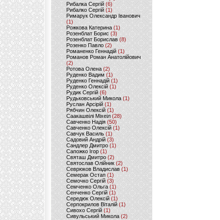
Рибалка Сергій
(6)
Рибалко Сергій
(1)
Римарук Олександр Іванович
(1)
Рожкова Катерина
(1)
Розенблат Борис
(3)
Розенблат Борислав
(8)
Розенко Павло
(2)
Романенко Геннадій
(1)
Романов Роман Анатолійович
(2)
Ротова Олена
(2)
Руденко Вадим
(1)
Руденко Геннадій
(1)
Руденко Олексій
(1)
Рудик Сергій
(6)
Рудьковський Микола
(1)
Руслан Арсірій
(1)
Рябчин Олексій
(1)
Саакашвілі Міхеіл
(28)
Савченко Надія
(50)
Савченко Олексій
(1)
Савчук Василь
(1)
Садовий Андрій
(3)
Сандлер Дмитро
(1)
Сапожко Ігор
(1)
Святаш Дмитро
(2)
Святослав Олійник
(2)
Севрюков Владислав
(1)
Семерак Остап
(1)
Семочко Сергій
(3)
Семченко Ольга
(1)
Сенченко Сергій
(1)
Середюк Олексій
(1)
Серпокрилов Віталій
(1)
Сивохо Сергій
(1)
Сивульський Микола
(2)