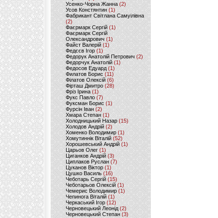
Усенко-Чорна Жанна
(2)
Усов Констянтин
(1)
Фабрикант Світлана Самуілівна
(2)
Фаєрмарк Сергій
(1)
Фаєрмарк Сергій
Олександрович
(1)
Файст Валерій
(1)
Федєєв Ігор
(1)
Федорук Анатолій Петрович
(2)
Федорчук Анатолій
(1)
Федосов Едуард
(1)
Филатов Борис
(11)
Філатов Олексій
(6)
Фірташ Дмитро
(28)
Фріз Ірина
(1)
Фукс Павло
(7)
Фуксман Борис
(1)
Фурсін Іван
(2)
Хмара Степан
(1)
Холодницький Назар
(15)
Холодов Андрій
(2)
Хоменко Володимир
(1)
Хомутиннік Віталій
(52)
Хорошевський Андрій
(1)
Царьов Олег
(1)
Циганков Андрій
(3)
Циплаков Руслан
(7)
Цуканов Віктор
(1)
Цушко Василь
(16)
Чеботарь Сергій
(15)
Чеботарьов Олексій
(1)
Чемерис Володимир
(1)
Чепинога Віталій
(1)
Черкаський Ігор
(12)
Черновецький Леонід
(2)
Черновецький Степан
(3)