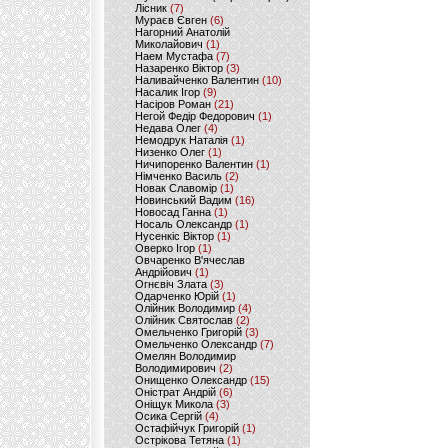
Лісник
(7)
Мураєв Євген
(6)
Нагорний Анатолій
Миколайович
(1)
Наем Мустафа
(7)
Назаренко Віктор
(3)
Наливайченко Валентин
(10)
Насалик Ігор
(9)
Насіров Роман
(21)
Негой Федір Федорович
(1)
Недава Олег
(4)
Немодрук Наталія
(1)
Низенко Олег
(1)
Ничипоренко Валентин
(1)
Німченко Василь
(2)
Новак Славомір
(1)
Новинський Вадим
(16)
Новосад Ганна
(1)
Носаль Олександр
(1)
Нусенкіс Віктор
(1)
Оверко Ігор
(1)
Овчаренко В'ячеслав
Андрійович
(1)
Огнєвіч Злата
(3)
Одарченко Юрій
(1)
Олійник Володимир
(4)
Олійник Святослав
(2)
Омельченко Григорій
(3)
Омельченко Олександр
(7)
Омелян Володимир
Володимирович
(2)
Онищенко Олександр
(15)
Оністрат Андрій
(6)
Оніщук Микола
(3)
Осика Сергій
(4)
Остафійчук Григорій
(1)
Острікова Тетяна
(1)