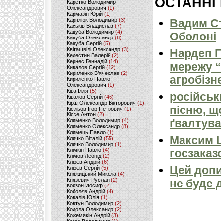
ОСТАННІ
Каретко Володимир
Олександрович
(1)
Кармазін Юрій
(1)
Карплюк Володимир
(3)
Вадим Ст
Каськів Владислав
(7)
Кацуба Володимир
(4)
Оболоні
Кацуба Олександр
(8)
Кацуба Сергій
(5)
Квіташвілі Олександр
(3)
Нардеп 
Келестин Валерій
(2)
Кернес Геннадій
(14)
мережу “
Кивалов Сергій
(12)
Кириленко В’ячеслав
(2)
агробізн
Кириленко Павло
Олександрович
(1)
Ківа Ілля
(5)
російськ
Ківалов Сергій
(46)
Кірш Олександр Вікторович
(1)
пісню, щ
Кісільов Ігор Петрович
(1)
Кіссе Антон
(2)
ґвалтува
Клименко Володимир
(4)
Клименко Олександр
(8)
Климець Павло
(1)
Максим 
Кличко Віталій
(55)
Кличко Володимир
(1)
Клімкін Павло
(4)
госзаказ
Клімов Леонід
(2)
Клюєв Андрій
(6)
Цей допи
Клюєв Сергій
(5)
Княжицький Микола
(4)
Князевич Руслан
(2)
не буде 
Кобзон Иосиф
(2)
Коболєв Андрій
(4)
Ковалів Юлія
(1)
Ковтун Володимир
(2)
Кодола Олександр
(2)
Кожемякін Андрій
(3)