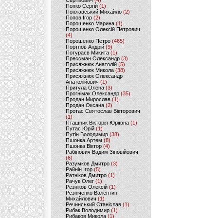
Сергійович
(4)
Попко Сергій
(1)
Поплавський Михайло
(2)
Попов Ігор
(2)
Порошенко Марина
(1)
Порошенко Олексій Петрович
(4)
Порошенко Петро
(465)
Портнов Андрій
(9)
Потураєв Микита
(1)
Прессман Олександр
(3)
Присяжнюк Анатолій
(5)
Присяжнюк Микола
(38)
Присяжнюк Олександр
Анатолійович
(1)
Притула Олена
(3)
Прогнімак Олександр
(35)
Продан Мирослав
(1)
Продан Оксана
(2)
Протас Святослав Вікторович
(1)
Пташник Вікторія Юріївна
(1)
Путас Юрій
(1)
Путін Володимир
(38)
Пшонка Артем
(8)
Пшонка Віктор
(4)
Рабінович Вадим Зіновійович
(6)
Разумков Дмитро
(3)
Райнін Ігор
(5)
Ратніков Дмитро
(1)
Рачук Олег
(1)
Резніков Олексій
(1)
Резніченко Валентин
Михайлович
(1)
Речинський Станіслав
(1)
Рибак Володимир
(1)
Рибаков Микола
(1)