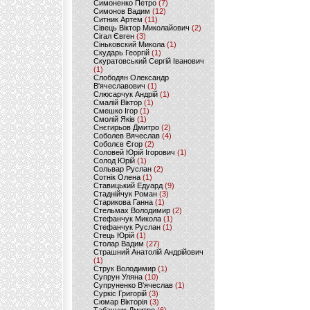
Симоненко Петро
(7)
Симонов Вадим
(12)
Ситник Артем
(11)
Сівець Віктор Миколайович
(2)
Сігал Євген
(3)
Сіньковский Микола
(1)
Скударь Георгій
(1)
Скуратовський Сергій Іванович
(1)
Слободян Олександр
В'ячеславович
(1)
Слюсарчук Андрій
(1)
Смалій Віктор
(1)
Смешко Ігор
(1)
Смолій Яків
(1)
Снєгирьов Дмитро
(2)
Соболев Вячеслав
(4)
Соболєв Єгор
(2)
Соловей Юрій Ігорович
(1)
Солод Юрій
(1)
Сольвар Руслан
(2)
Сотнік Олена
(1)
Ставицький Едуард
(9)
Стаднійчук Роман
(3)
Старикова Ганна
(1)
Стельмах Володимир
(2)
Стефанчук Микола
(1)
Стефанчук Руслан
(1)
Стець Юрій
(1)
Столар Вадим
(27)
Страшний Анатолій Андрійович
(1)
Струк Володимир
(1)
Супрун Уляна
(10)
Супруненко В'ячеслав
(1)
Суркіс Григорій
(3)
Сюмар Вікторія
(3)