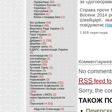
за «договорами
Приватбанк
(50)
Сбербанк России
(3)
Укрінбанк
(7)
Справа проти 
Укрсоцбанк
(2)
Фідобанк
(1)
Восени 2014 р
Юніон стандард банк
(1)
Швейцарії, як
Без рубрики
(19)
повідомляє
На
Безпредєл
(56)
Верховна Рада України
(3)
вибори
(128)
1 668 переглядів
Герої України
(1)
гривня
(3)
Дайджест
(1 233)
Дерибан
(25)
епідемія грипу
(4)
ЄДАПС: приватизація України
(5)
казнокрадство
(1)
контрабанда
(2)
Комментариев
корупція
(123)
Кримінал
(55)
Кутовий Тарас
(1)
No comments
Лохотрон
(5)
Луценківщина
(1)
Мафія
(32)
RSS
feed fo
Наркомафія
(3)
Національна безпека
(211)
Незаконне будівництво
(6)
Обмеження свободи слова
Sorry, the co
(283)
Педофіли з БЮТу
(2)
переслідування журналістів
ТАКОЖ ПО
(17)
Персоналії
(4 316)
Абдуллін Олександр
(3)
Печерски