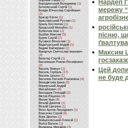
Боровик Саша
(1)
Нардеп 
Бородянський Володимир
(1)
Бочковський Сергій
(1)
мережу “
Боядін В'ячеслав Сергійович
(1)
агробізн
Брагар Євген
(1)
Браславський Руслан
(1)
Бриль Костянтин
(1)
російськ
Бродський Михайло
(1)
Бубенчик Іван
(2)
пісню, щ
Бурбак Максим
(5)
Буряк Сергій
(7)
ґвалтува
Бусарєв Вячеслав
(1)
Вадатурський Андрій
(1)
Вадим Кайзерман
(2)
Максим 
Вакарчук Святослав Іванович
(4)
госзаказ
Вальтер Сергій
(1)
Василишин Роман Йосифович
(2)
Цей допи
Василь Вовкун
(1)
Василь Горбаль
(17)
Василь Цушко
(1)
не буде 
Василюк Наталія Романівна
(4)
Венедіктова Ірина
(5)
Веревський Андрій
Михайлович
(6)
Виходцев Геннадій
(2)
Віктор Ющенко
(4)
Вінник Іван
(8)
Віталій Данілов
(1)
Віталій Циганок
(1)
Вітко Артем Леонідович
(1)
Власенко Сергій
(6)
Вовк Дмитро
(2)
Войцеховський Олексій
(1)
Волга Василь
(1)
Волинець Михайло
(3)