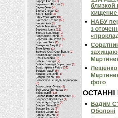
Барбул Павло
(1)
близкой 
Барвіненко Віталій
(3)
Барна Олег
(4)
Барна Степан
(2)
хищение 
Баулін Юрій
(2)
Бахматюк Олег
(91)
НАБУ пер
Бахтеєва Тетяна
(55)
Бачун Олег
(3)
Бейлін Михайло
(1)
з оточен
Бережна Ірина
(12)
Береза Борислав
(2)
«прокла
Березенко Сергій
(7)
Березкін Станіслав
(5)
Березюк Олег
(2)
Соратни
Білецький Андрій
(1)
Білик Ірина
(1)
захищают
Бірюков Юрій Сергійович
(2)
Блажівський Петро
(1)
Мартине
Бланк Максим
(3)
Бобов Геннадій
(2)
Бобов Геннадій Борисович
(1)
Лещенко 
Богартирьова Раїса
(32)
Богдан Андрій
(8)
Мартинен
Богдан Губський
(1)
Богдан Руслан
(8)
Боголюбов Геннадій Борисович
фото
(5)
Богомолець Ольга
(2)
Богуслаєв Вячеслав
(4)
ОСТАННІ
Бойко Юрій
(13)
Бондар Віктор Васильович
(1)
Бондарєв Костянтин
(4)
Вадим Ст
Бондарчук Сергій
(1)
Бондик Валерій
(1)
Бондик Віктор
(5)
Оболоні
Борзов Сергiй
(2)
Борис Адамов
(1)