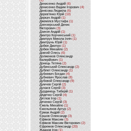
(1)
Денисенко Андрій
(6)
Денисенко Вадим Ігорович
(4)
Денісова Людміла
(6)
Дерев'янко Юрій
(10)
Деркач Андрій
(1)
Джемілєв Мустафа
(1)
Дзензерський Денис
Вікторович
(3)
Дзинзя Андрій
(1)
Дмитро Корчинський
(1)
Дмитрук Микола Ілліч
(1)
Дмитрунь Юрій
(1)
Добкін Дмитро
(1)
Добкін Михайло
(2)
Довгий Олесь
(6)
Долженков Олександр
Валерійович
(1)
Донець Тетяна
(2)
Дубинський Олександр
(2)
Дубілет Олександр
(1)
Дубневич Богдан
(4)
Дубневич Ярослав
(8)
Дубовой Олександр
(9)
Думчев Сергій
(2)
Дунаєв Сергій
(3)
Дурдинець Тиберій
(1)
Дядечко Сергій
(4)
Дятлов Ігор
(1)
Дяченко Сергій
(3)
Єжель Михайло
(1)
Ємельянов Артур
(2)
Єрмак Андрій
(2)
Єршов Олександр
(3)
Єфімов Максим
(3)
Єфімов Максим Вікторович
(2)
Єфремов Олександр
(20)
Жданов Ігор
(1)