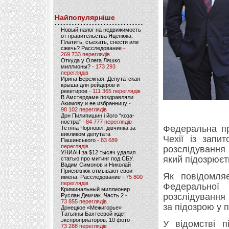
Найпопулярніше
Новый налог на недвижимость
от правительства Яценюка.
Платить, съехать, снести или
сжечь? Расследование
-
269 733 переглядів
Откуда у Олега Ляшко
миллионы?
- 173 293
переглядів
Ирина Бережная. Депутатская
крыша для рейдеров и
рекетиров
- 111 365 переглядів
В Амстердаме поздравляли
Акимову и ее избранницу
-
98 102 переглядів
Дон Пилипишин і його “коза-
ностра”
- 84 777 переглядів
Федеральна пр
Тетяна Чорновіл: дівчинка за
викликом депутата
Чехії із запи
Пашинського
- 83 689
переглядів
розслідування
УНИАН за $12 тысяч удалил
який підозрюєть
статью про митинг под СБУ.
Вадим Симонов и Николай
Присяжнюк отмывают свои
Як повідомл
имена. Расследование
- 75 800
переглядів
Федеральної
Криминальный миллионер
розслідування
Руслан Демчак. Часть 2
-
73 855 переглядів
за підозрою у п
Донецкое «Межигорье»
Татьяны Бахтеевой ждет
экспроприаторов. 10 фото
-
У відомстві п
73 288 переглядів