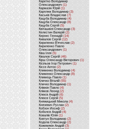
Каретко Володимир
Олександрович
(1)
Кармазін Юрій
(1)
Карплюк Володимир
(3)
Каськів Владислав
(7)
Кацуба Володимир
(4)
Кацуба Олександр
(8)
Кацуба Сергій
(5)
Квіташвілі Олександр
(3)
Келестин Валерій
(2)
Кернес Геннадій
(14)
Кивалов Сергій
(12)
Кириленко В’ячеслав
(2)
Кириленко Павло
Олександрович
(1)
Ківа Ілля
(5)
Ківалов Сергій
(46)
Кірш Олександр Вікторович
(1)
Кісільов Ігор Петрович
(1)
Кіссе Антон
(2)
Клименко Володимир
(4)
Клименко Олександр
(8)
Климець Павло
(1)
Кличко Віталій
(55)
Кличко Володимир
(1)
Клімкін Павло
(4)
Клімов Леонід
(2)
Клюєв Андрій
(6)
Клюєв Сергій
(5)
Княжицький Микола
(4)
Князевич Руслан
(2)
Кобзон Иосиф
(2)
Коболєв Андрій
(4)
Ковалів Юлія
(1)
Ковтун Володимир
(2)
Кодола Олександр
(2)
Кожемякін Андрій
(3)