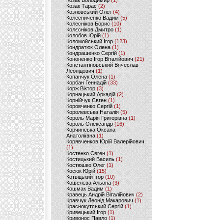
Козак Володимир
(1)
Козак Тарас
(2)
Козловський Олег
(4)
Колесниченко Вадим
(5)
Колесніков Борис
(10)
Колєсніков Дмитро
(1)
Колобов Юрій
(1)
Коломойський Ігор
(123)
Кондратюк Олена
(1)
Кондрашенко Сергій
(1)
Кононенко Ігор Віталійович
(21)
Константіновський Вячеслав
Леонідович
(1)
Копанчук Олена
(1)
Корбан Геннадій
(33)
Корж Віктор
(3)
Корнацький Аркадій
(2)
Корнійчук Євген
(1)
Коровченко Сергій
(1)
Королевська Наталія
(5)
Король Марія Григорівна
(1)
Король Олександр
(16)
Корчинська Оксана
Анатоліївна
(1)
Корявченков Юрій Валерійович
(1)
Костенко Євген
(1)
Костицький Василь
(1)
Костюшко Олег
(1)
Косюк Юрій
(15)
Котвіцький Ігор
(10)
Кошелєва Альона
(3)
Кошмак Вадим
(1)
Кравець Андрій Віталійович
(2)
Кравчук Леонід Макарович
(1)
Краснокутський Сергій
(1)
Кривецький Ігор
(1)
Кривонос Павло
(1)