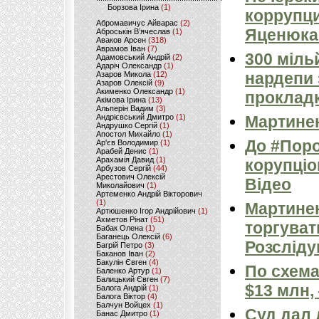
Борзова Ірина
(1)
коррупц
Абромавичус Айварас
(2)
Яценюка
Аброськін В’ячеслав
(1)
Аваков Арсен
(318)
Аврамов Іван
(7)
300 міль
Адамовський Андрій
(2)
Адаріч Олександр
(1)
нардепи 
Азаров Микола
(12)
Азаров Олексій
(9)
Акименко Олександр
(1)
прокладк
Акімова Ірина
(13)
Альперін Вадим
(3)
Андрієвський Дмитро
(1)
Мартинен
Андрушко Сергій
(1)
Апостол Михайло
(1)
До #Поро
Ар'єв Володимир
(1)
Арабей Денис
(1)
Арахамія Давид
(1)
корупціо
Арбузов Сергій
(44)
Арестович Олексій
Відео
Миколайович
(1)
Артеменко Андрій Вікторович
(1)
Мартине
Артюшенко Ігор Андрійович
(1)
Ахметов Рінат
(51)
торгуват
Бабак Олена
(1)
Баганець Олексій
(6)
Розсліду
Багрій Петро
(3)
Баканов Іван
(2)
Бакулін Євген
(4)
По схема
Баленко Артур
(1)
Балицький Євген
(7)
$13 млн,
Балога Андрій
(1)
Балога Віктор
(4)
Балчун Войцех
(1)
Суд дал 
Банас Дмитро
(1)