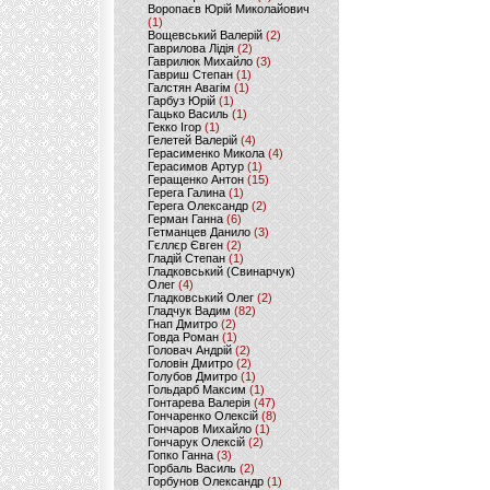
Воропаєв Юрій Миколайович
(1)
Вощевський Валерій
(2)
Гаврилова Лідія
(2)
Гаврилюк Михайло
(3)
Гавриш Степан
(1)
Галстян Авагім
(1)
Гарбуз Юрій
(1)
Гацько Василь
(1)
Гекко Ігор
(1)
Гелетей Валерій
(4)
Герасименко Микола
(4)
Герасимов Артур
(1)
Геращенко Антон
(15)
Герега Галина
(1)
Герега Олександр
(2)
Герман Ганна
(6)
Гетманцев Данило
(3)
Гєллєр Євген
(2)
Гладій Степан
(1)
Гладковський (Свинарчук)
Олег
(4)
Гладковський Олег
(2)
Гладчук Вадим
(82)
Гнап Дмитро
(2)
Говда Роман
(1)
Головач Андрій
(2)
Головін Дмитро
(2)
Голубов Дмитро
(1)
Гольдарб Максим
(1)
Гонтарева Валерія
(47)
Гончаренко Олексій
(8)
Гончаров Михайло
(1)
Гончарук Олексій
(2)
Гопко Ганна
(3)
Горбаль Василь
(2)
Горбунов Олександр
(1)