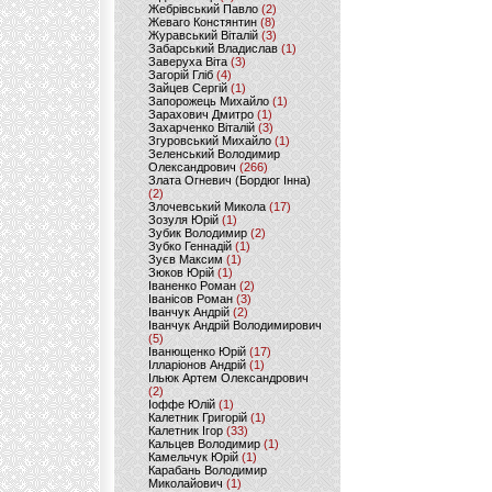
Жебрівський Павло
(2)
Жеваго Констянтин
(8)
Журавський Віталій
(3)
Забарський Владислав
(1)
Заверуха Віта
(3)
Загорій Гліб
(4)
Зайцев Сергій
(1)
Запорожець Михайло
(1)
Зарахович Дмитро
(1)
Захарченко Віталій
(3)
Згуровський Михайло
(1)
Зеленський Володимир
Олександрович
(266)
Злата Огневич (Бордюг Інна)
(2)
Злочевський Микола
(17)
Зозуля Юрій
(1)
Зубик Володимир
(2)
Зубко Геннадій
(1)
Зуєв Максим
(1)
Зюков Юрій
(1)
Іваненко Роман
(2)
Іванісов Роман
(3)
Іванчук Андрій
(2)
Іванчук Андрій Володимирович
(5)
Іванющенко Юрій
(17)
Ілларіонов Андрій
(1)
Ільюк Артем Олександрович
(2)
Іоффе Юлій
(1)
Калетник Григорій
(1)
Калетник Ігор
(33)
Кальцев Володимир
(1)
Камельчук Юрій
(1)
Карабань Володимир
Миколайович
(1)