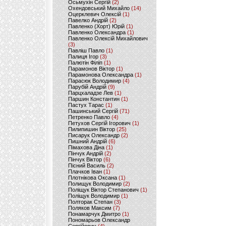
Осьмухін Сергій
(2)
Охендовський Михайло
(14)
Оцерклевич Олексій
(1)
Павелко Андрій
(2)
Павленко (Хорт) Юрій
(1)
Павленко Олександра
(1)
Павленко Олексій Михайлович
(3)
Павліш Павло
(1)
Палиця Ігор
(3)
Палютін Філіп
(1)
Парамонов Віктор
(1)
Парамонова Олександра
(1)
Парасюк Володимир
(4)
Парубій Андрій
(9)
Парцхаладзе Лев
(1)
Паршин Константин
(1)
Пастух Тарас
(1)
Пашинський Сергій
(71)
Петренко Павло
(4)
Петухов Сергій Ігорович
(1)
Пилипишин Віктор
(25)
Писарук Олександр
(2)
Пишний Андрій
(6)
Пімахова Діна
(1)
Пінчук Андрій
(2)
Пінчук Віктор
(6)
Пісний Василь
(2)
Плачков Іван
(1)
Плотнікова Оксана
(1)
Полищук Володимир
(2)
Поліщук Віктор Степанович
(1)
Поліщук Володимир
(1)
Полторак Степан
(3)
Поляков Максим
(7)
Понамарчук Дмитро
(1)
Пономарьов Олександр