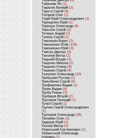
Табачник Дмитро
(6)
Табачник Ян
(1)
Тарасюк Валерій
(2)
Тарута Сергій
(8)
Татаров Олег
(1)
Тацій Юрій Олександрович
(1)
Терещенко Юрій
(1)
Терещук Олександр
(6)
Терьохін Сергій
(2)
Тетерук Андрій
(1)
Тигіпко Сергій
(1)
Тимонькін Борис
(2)
Тимошенко Юлія
(135)
Тимошенко Юрій
(3)
Тимчук Дмитро
(3)
Тихонов Віктор
(1)
Тицький Богдан
(1)
Тищенко Микола
(2)
Тищенко Олена
(8)
Тищенко Сергій
(4)
Ткаченко Олександр
(10)
Требушкін Руслан
(1)
Тригубенко Сергій
(6)
Трофименко Вадим
(1)
Троян Вадим
(6)
Труба Роман
(3)
Трубаров Віталій
(2)
Труханов Геннадій
(7)
Тулуб Сергій
(1)
Турчин Сергій Олександрович
(1)
Турчинов Олександр
(35)
Тягнибок Олег
(2)
Ударцов Юрій
(1)
Уколов Віктор
(4)
Уманський Ігор Іванович
(1)
Урбанський Олександр
Ігорович
(1)