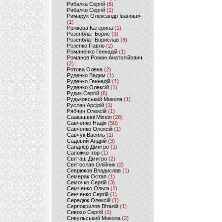
Рибалка Сергій
(6)
Рибалко Сергій
(1)
Римарук Олександр Іванович
(1)
Рожкова Катерина
(1)
Розенблат Борис
(3)
Розенблат Борислав
(8)
Розенко Павло
(2)
Романенко Геннадій
(1)
Романов Роман Анатолійович
(2)
Ротова Олена
(2)
Руденко Вадим
(1)
Руденко Геннадій
(1)
Руденко Олексій
(1)
Рудик Сергій
(6)
Рудьковський Микола
(1)
Руслан Арсірій
(1)
Рябчин Олексій
(1)
Саакашвілі Міхеіл
(28)
Савченко Надія
(50)
Савченко Олексій
(1)
Савчук Василь
(1)
Садовий Андрій
(3)
Сандлер Дмитро
(1)
Сапожко Ігор
(1)
Святаш Дмитро
(2)
Святослав Олійник
(2)
Севрюков Владислав
(1)
Семерак Остап
(1)
Семочко Сергій
(3)
Семченко Ольга
(1)
Сенченко Сергій
(1)
Середюк Олексій
(1)
Серпокрилов Віталій
(1)
Сивохо Сергій
(1)
Сивульський Микола
(2)