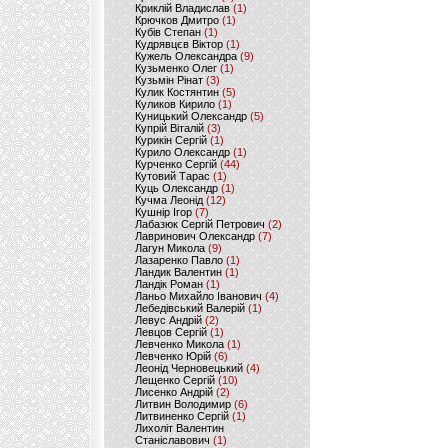
Криклій Владислав
(1)
Крючков Дмитро
(1)
Кубів Степан
(1)
Кудрявцєв Віктор
(1)
Кужель Олександра
(9)
Кузьменко Олег
(1)
Кузьмін Рінат
(3)
Кулик Костянтин
(5)
Куликов Кирило
(1)
Куницький Олександр
(5)
Купрій Віталій
(3)
Курикін Сергій
(1)
Курило Олександр
(1)
Курченко Сергій
(44)
Кутовий Тарас
(1)
Куць Олександр
(1)
Кучма Леонід
(12)
Кушнір Ігор
(7)
Лабазюк Сергій Петрович
(2)
Лавринович Олександр
(7)
Лагун Микола
(9)
Лазаренко Павло
(1)
Ландик Валентин
(1)
Ландік Роман
(1)
Ланьо Михайло Іванович
(4)
Лебедівський Валерій
(1)
Левус Андрій
(2)
Левцов Сергій
(1)
Левченко Микола
(1)
Левченко Юрій
(6)
Леонід Черновецький
(4)
Лещенко Сергій
(10)
Лисенко Андрій
(2)
Литвин Володимир
(6)
Литвиненко Сергій
(1)
Лихоліт Валентин
Станіславович
(1)