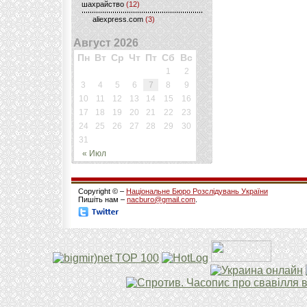
шахрайство
(12)
aliexpress.com
(3)
Август 2026
Пн
Вт
Ср
Чт
Пт
Сб
Вс
1
2
3
4
5
6
7
8
9
10
11
12
13
14
15
16
17
18
19
20
21
22
23
24
25
26
27
28
29
30
31
« Июл
Copyright © –
Національне Бюро Розслідувань України
Пишіть нам –
nacburo@gmail.com
.