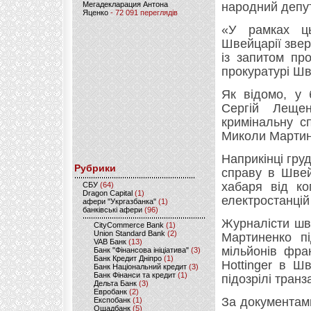
Мегадекларация Антона
народний депу
Яценко
- 72 091 переглядів
«У рамках ць
Швейцарії звер
із запитом пр
прокуратурі Шв
Як відомо, у 
Сергій Леще
кримінальну с
Миколи Мартин
Наприкінці гру
Рубрики
справу в Швей
хабаря від ко
CБУ
(64)
Dragon Capital
(1)
електростанцій
афери "Укргазбанка"
(1)
банківські афери
(96)
Журналісти шве
CityCommerce Bank
(1)
Union Standard Bank
(2)
Мартиненко пі
VAB Банк
(13)
мільйонів фра
Банк "Фінансова ініціатива"
(3)
Банк Кредит Дніпро
(1)
Hottinger в Ш
Банк Національний кредит
(3)
Банк Фінанси та кредит
(1)
підозрілі тран
Дельта Банк
(3)
Евробанк
(2)
За документам
Експобанк
(1)
Ощадбанк
(5)