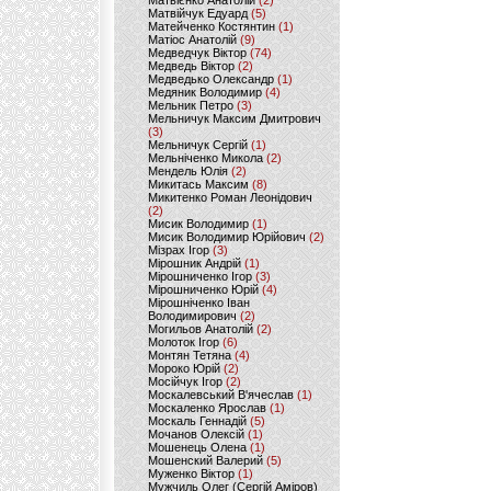
Матвієнко Анатолій
(2)
Матвійчук Едуард
(5)
Матейченко Костянтин
(1)
Матіос Анатолій
(9)
Медведчук Віктор
(74)
Медведь Віктор
(2)
Медведько Олександр
(1)
Медяник Володимир
(4)
Мельник Петро
(3)
Мельничук Максим Дмитрович
(3)
Мельничук Сергій
(1)
Мельніченко Микола
(2)
Мендель Юлія
(2)
Микитась Максим
(8)
Микитенко Роман Леонідович
(2)
Мисик Володимир
(1)
Мисик Володимир Юрійович
(2)
Мізрах Ігор
(3)
Мірошник Андрій
(1)
Мірошниченко Ігор
(3)
Мірошниченко Юрій
(4)
Мірошніченко Іван
Володимирович
(2)
Могильов Анатолій
(2)
Молоток Ігор
(6)
Монтян Тетяна
(4)
Мороко Юрій
(2)
Мосійчук Ігор
(2)
Москалевський В'ячеслав
(1)
Москаленко Ярослав
(1)
Москаль Геннадій
(5)
Мочанов Олексій
(1)
Мошенець Олена
(1)
Мошенский Валерий
(5)
Муженко Віктор
(1)
Мужчиль Олег (Сергій Аміров)