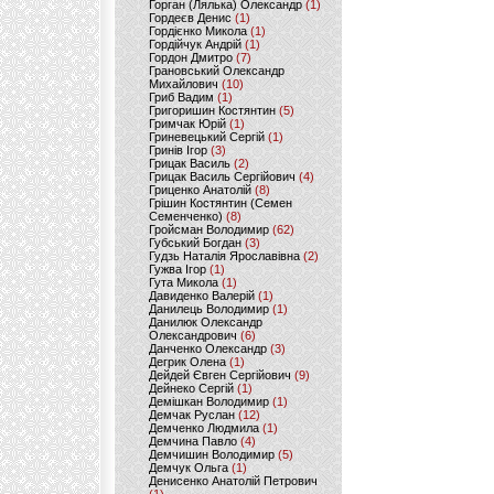
Горган (Лялька) Олександр
(1)
Гордеєв Денис
(1)
Гордієнко Микола
(1)
Гордійчук Андрій
(1)
Гордон Дмитро
(7)
Грановський Олександр
Михайлович
(10)
Гриб Вадим
(1)
Григоришин Костянтин
(5)
Гримчак Юрій
(1)
Гриневецький Сергій
(1)
Гринів Ігор
(3)
Грицак Василь
(2)
Грицак Василь Сергійович
(4)
Гриценко Анатолій
(8)
Грішин Костянтин (Семен
Семенченко)
(8)
Гройсман Володимир
(62)
Губський Богдан
(3)
Гудзь Наталія Ярославівна
(2)
Гужва Ігор
(1)
Гута Микола
(1)
Давиденко Валерій
(1)
Данилець Володимир
(1)
Данилюк Олександр
Олександрович
(6)
Данченко Олександр
(3)
Дегрик Олена
(1)
Дейдей Євген Сергійович
(9)
Дейнеко Сергій
(1)
Демішкан Володимир
(1)
Демчак Руслан
(12)
Демченко Людмила
(1)
Демчина Павло
(4)
Демчишин Володимир
(5)
Демчук Ольга
(1)
Денисенко Анатолій Петрович