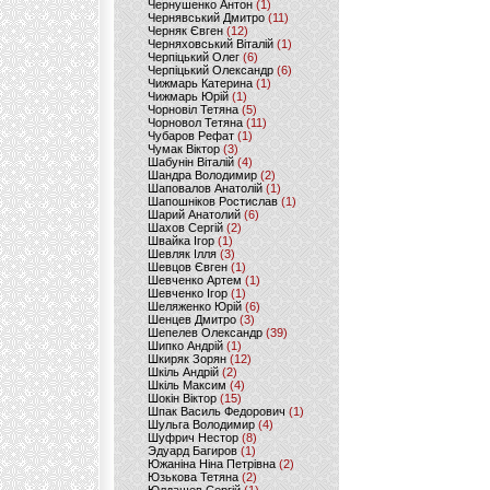
Чернушенко Антон
(1)
Чернявський Дмитро
(11)
Черняк Євген
(12)
Черняховський Віталій
(1)
Черпіцький Олег
(6)
Черпіцький Олександр
(6)
Чижмарь Катерина
(1)
Чижмарь Юрій
(1)
Чорновіл Тетяна
(5)
Чорновол Тетяна
(11)
Чубаров Рефат
(1)
Чумак Віктор
(3)
Шабунін Віталій
(4)
Шандра Володимир
(2)
Шаповалов Анатолій
(1)
Шапошніков Ростислав
(1)
Шарий Анатолий
(6)
Шахов Сергій
(2)
Швайка Ігор
(1)
Шевляк Ілля
(3)
Шевцов Євген
(1)
Шевченко Артем
(1)
Шевченко Ігор
(1)
Шеляженко Юрій
(6)
Шенцев Дмитро
(3)
Шепелев Олександр
(39)
Шипко Андрій
(1)
Шкиряк Зорян
(12)
Шкіль Андрій
(2)
Шкіль Максим
(4)
Шокін Віктор
(15)
Шпак Василь Федорович
(1)
Шульга Володимир
(4)
Шуфрич Нестор
(8)
Эдуард Багиров
(1)
Южаніна Ніна Петрівна
(2)
Юзькова Тетяна
(2)