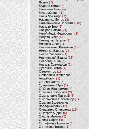
Лісник
(7)
Мураєв Євген
(6)
Нагорний Анатолій
Миколайович
(1)
Наем Мустафа
(7)
Назаренко Віктор
(3)
Наливайченко Валентин
(10)
Насалик Ігор
(9)
Насіров Роман
(21)
Негой Федір Федорович
(1)
Недава Олег
(4)
Немодрук Наталія
(1)
Низенко Олег
(1)
Ничипоренко Валентин
(1)
Німченко Василь
(2)
Новак Славомір
(1)
Новинський Вадим
(16)
Новосад Ганна
(1)
Носаль Олександр
(1)
Нусенкіс Віктор
(1)
Оверко Ігор
(1)
Овчаренко В'ячеслав
Андрійович
(1)
Огнєвіч Злата
(3)
Одарченко Юрій
(1)
Олійник Володимир
(4)
Олійник Святослав
(2)
Омельченко Григорій
(3)
Омельченко Олександр
(7)
Омелян Володимир
Володимирович
(2)
Онищенко Олександр
(15)
Оністрат Андрій
(6)
Оніщук Микола
(3)
Осика Сергій
(4)
Остафійчук Григорій
(1)
Острікова Тетяна
(1)