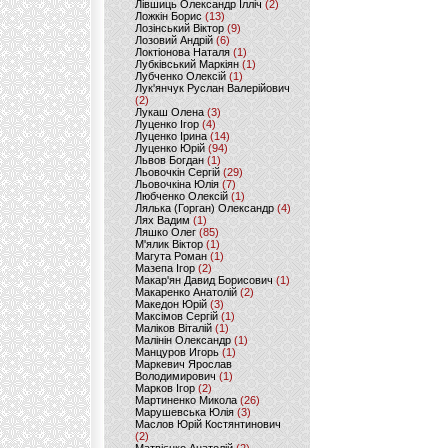
Лівшиць Олександр Ілліч
(2)
Ложкін Борис
(13)
Лозінський Віктор
(9)
Лозовий Андрій
(6)
Локтіонова Наталя
(1)
Лубківський Маркіян
(1)
Лубченко Олексій
(1)
Лук'янчук Руслан Валерійович
(2)
Лукаш Олена
(3)
Луценко Ігор
(4)
Луценко Ірина
(14)
Луценко Юрій
(94)
Львов Богдан
(1)
Льовочкін Сергій
(29)
Льовочкіна Юлія
(7)
Любченко Олексій
(1)
Лялька (Горган) Олександр
(4)
Лях Вадим
(1)
Ляшко Олег
(85)
М'ялик Віктор
(1)
Магута Роман
(1)
Мазепа Ігор
(2)
Макар'ян Давид Борисович
(1)
Макаренко Анатолій
(2)
Македон Юрій
(3)
Максімов Сергій
(1)
Маліков Віталій
(1)
Малінін Олександр
(1)
Манцуров Игорь
(1)
Маркевич Ярослав
Володимирович
(1)
Марков Ігор
(2)
Мартиненко Микола
(26)
Марушевська Юлія
(3)
Маслов Юрій Костянтинович
(2)