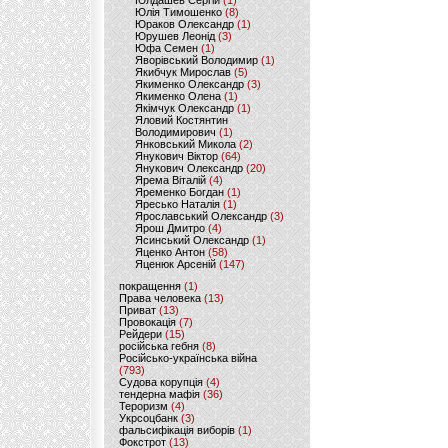
Юлдашев Сергій
(1)
Юлія Тимошенко
(8)
Юраков Олександр
(1)
Юрушев Леонід
(3)
Юфа Семен
(1)
Яворівський Володимир
(1)
Якибчук Мирослав
(5)
Якименко Олександр
(3)
Якименко Олена
(1)
Якімчук Олександр
(1)
Яловий Костянтин
Володимирович
(1)
Янковський Микола
(2)
Янукович Віктор
(64)
Янукович Олександр
(20)
Ярема Віталій
(4)
Яременко Богдан
(1)
Яресько Наталія
(1)
Ярославський Олександр
(3)
Ярош Дмитро
(4)
Ясинський Олександр
(1)
Яценко Антон
(58)
Яценюк Арсеній
(147)
покращення
(1)
Права человека
(13)
Приват
(13)
Провокація
(7)
Рейдери
(15)
російська гебня
(8)
Російсько-українська війна
(793)
Судова корупція
(4)
тендерна мафія
(36)
Тероризм
(4)
Укрсоцбанк
(3)
фальсифікація виборів
(1)
Фокстрот
(13)