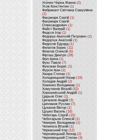
Усенко-Чорна Жанна
(2)
Усов Констянтин
(1)
Фабрикант Світлана Самуілівна
(2)
Фаєрмарк Сергій
(1)
Фаєрмарк Сергій
Олександрович
(1)
Файст Валерій
(1)
Федєєв Ігор
(1)
Федорук Анатолій Петрович
(2)
Федорчук Анатолій
(1)
Федосов Едуард
(1)
Филатов Борис
(11)
Філатов Олексій
(6)
Фірташ Дмитро
(28)
Фріз Ірина
(1)
Фукс Павло
(7)
Фуксман Борис
(1)
Фурсін Іван
(2)
Хмара Степан
(1)
Холодницький Назар
(15)
Холодов Андрій
(2)
Хоменко Володимир
(1)
Хомутиннік Віталій
(52)
Хорошевський Андрій
(1)
Царьов Олег
(1)
Циганков Андрій
(3)
Циплаков Руслан
(7)
Цуканов Віктор
(1)
Цушко Василь
(16)
Чеботарь Сергій
(15)
Чеботарьов Олексій
(1)
Чемерис Володимир
(1)
Чепинога Віталій
(1)
Черкаський Ігор
(12)
Черновецький Леонід
(2)
Черновецький Степан
(3)