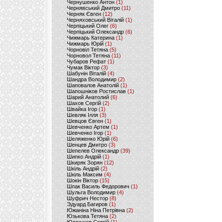
Чернушенко Антон
(1)
Чернявський Дмитро
(11)
Черняк Євген
(12)
Черняховський Віталій
(1)
Черпіцький Олег
(6)
Черпіцький Олександр
(6)
Чижмарь Катерина
(1)
Чижмарь Юрій
(1)
Чорновіл Тетяна
(5)
Чорновол Тетяна
(11)
Чубаров Рефат
(1)
Чумак Віктор
(3)
Шабунін Віталій
(4)
Шандра Володимир
(2)
Шаповалов Анатолій
(1)
Шапошніков Ростислав
(1)
Шарий Анатолий
(6)
Шахов Сергій
(2)
Швайка Ігор
(1)
Шевляк Ілля
(3)
Шевцов Євген
(1)
Шевченко Артем
(1)
Шевченко Ігор
(1)
Шеляженко Юрій
(6)
Шенцев Дмитро
(3)
Шепелев Олександр
(39)
Шипко Андрій
(1)
Шкиряк Зорян
(12)
Шкіль Андрій
(2)
Шкіль Максим
(4)
Шокін Віктор
(15)
Шпак Василь Федорович
(1)
Шульга Володимир
(4)
Шуфрич Нестор
(8)
Эдуард Багиров
(1)
Южаніна Ніна Петрівна
(2)
Юзькова Тетяна
(2)