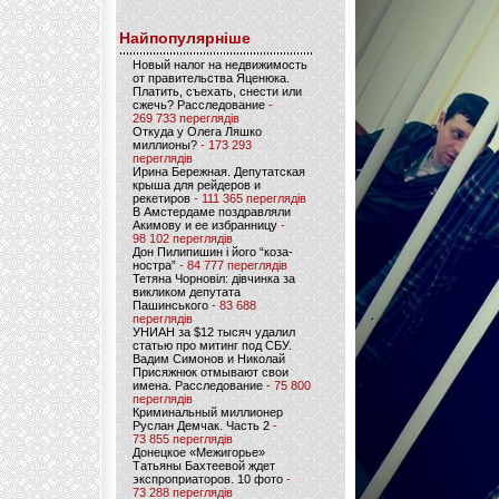
Найпопулярніше
Новый налог на недвижимость
от правительства Яценюка.
Платить, съехать, снести или
сжечь? Расследование
-
269 733 переглядів
Откуда у Олега Ляшко
миллионы?
- 173 293
переглядів
Ирина Бережная. Депутатская
крыша для рейдеров и
рекетиров
- 111 365 переглядів
В Амстердаме поздравляли
Акимову и ее избранницу
-
98 102 переглядів
Дон Пилипишин і його “коза-
ностра”
- 84 777 переглядів
Тетяна Чорновіл: дівчинка за
викликом депутата
Пашинського
- 83 688
переглядів
УНИАН за $12 тысяч удалил
статью про митинг под СБУ.
Вадим Симонов и Николай
Присяжнюк отмывают свои
имена. Расследование
- 75 800
переглядів
Криминальный миллионер
Руслан Демчак. Часть 2
-
73 855 переглядів
Донецкое «Межигорье»
Татьяны Бахтеевой ждет
экспроприаторов. 10 фото
-
73 288 переглядів