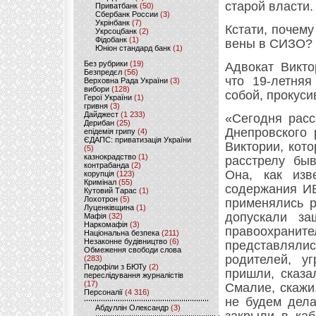
старой власти.
Приватбанк
(50)
Сбербанк России
(3)
Укрінбанк
(7)
Кстати, почем
Укрсоцбанк
(2)
Фідобанк
(1)
вены в СИЗО?
Юніон стандард банк
(1)
Без рубрики
(19)
Адвокат Викто
Безпредєл
(56)
что 19-летняя
Верховна Рада України
(3)
вибори
(128)
собой, прокуси
Герої України
(1)
гривня
(3)
Дайджест
(1 233)
«Сегодня расс
Дерибан
(25)
Днепровского 
епідемія грипу
(4)
ЄДАПС: приватизація України
Виктории, кото
(5)
казнокрадство
(1)
расстрелу быв
контрабанда
(2)
Она, как изв
корупція
(123)
Кримінал
(55)
содержания ИВ
Кутовий Тарас
(1)
Лохотрон
(5)
применялись р
Луценківщина
(1)
допускали за
Мафія
(32)
Наркомафія
(3)
правоохран
Національна безпека
(211)
Незаконне будівництво
(6)
представлялис
Обмеження свободи слова
родителей, у
(283)
Педофіли з БЮТу
(2)
пришли, сказа
переслідування журналістів
(17)
Смалие, скажи,
Персоналії
(4 316)
не будем дела
Абдуллін Олександр
(3)