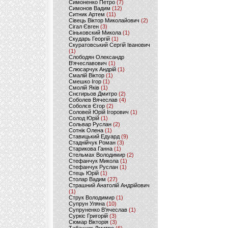
Симоненко Петро
(7)
Симонов Вадим
(12)
Ситник Артем
(11)
Сівець Віктор Миколайович
(2)
Сігал Євген
(3)
Сіньковский Микола
(1)
Скударь Георгій
(1)
Скуратовський Сергій Іванович
(1)
Слободян Олександр
В'ячеславович
(1)
Слюсарчук Андрій
(1)
Смалій Віктор
(1)
Смешко Ігор
(1)
Смолій Яків
(1)
Снєгирьов Дмитро
(2)
Соболев Вячеслав
(4)
Соболєв Єгор
(2)
Соловей Юрій Ігорович
(1)
Солод Юрій
(1)
Сольвар Руслан
(2)
Сотнік Олена
(1)
Ставицький Едуард
(9)
Стаднійчук Роман
(3)
Старикова Ганна
(1)
Стельмах Володимир
(2)
Стефанчук Микола
(1)
Стефанчук Руслан
(1)
Стець Юрій
(1)
Столар Вадим
(27)
Страшний Анатолій Андрійович
(1)
Струк Володимир
(1)
Супрун Уляна
(10)
Супруненко В'ячеслав
(1)
Суркіс Григорій
(3)
Сюмар Вікторія
(3)