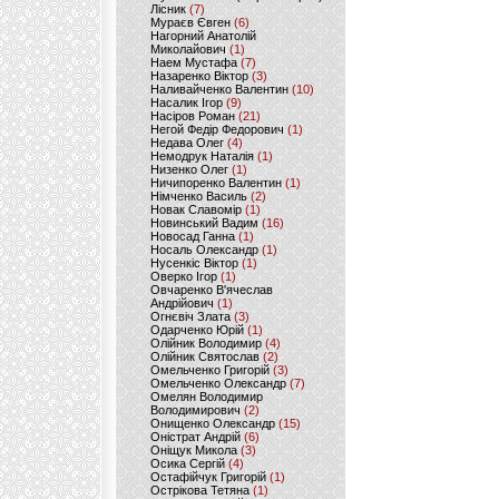
Лісник
(7)
Мураєв Євген
(6)
Нагорний Анатолій
Миколайович
(1)
Наем Мустафа
(7)
Назаренко Віктор
(3)
Наливайченко Валентин
(10)
Насалик Ігор
(9)
Насіров Роман
(21)
Негой Федір Федорович
(1)
Недава Олег
(4)
Немодрук Наталія
(1)
Низенко Олег
(1)
Ничипоренко Валентин
(1)
Німченко Василь
(2)
Новак Славомір
(1)
Новинський Вадим
(16)
Новосад Ганна
(1)
Носаль Олександр
(1)
Нусенкіс Віктор
(1)
Оверко Ігор
(1)
Овчаренко В'ячеслав
Андрійович
(1)
Огнєвіч Злата
(3)
Одарченко Юрій
(1)
Олійник Володимир
(4)
Олійник Святослав
(2)
Омельченко Григорій
(3)
Омельченко Олександр
(7)
Омелян Володимир
Володимирович
(2)
Онищенко Олександр
(15)
Оністрат Андрій
(6)
Оніщук Микола
(3)
Осика Сергій
(4)
Остафійчук Григорій
(1)
Острікова Тетяна
(1)