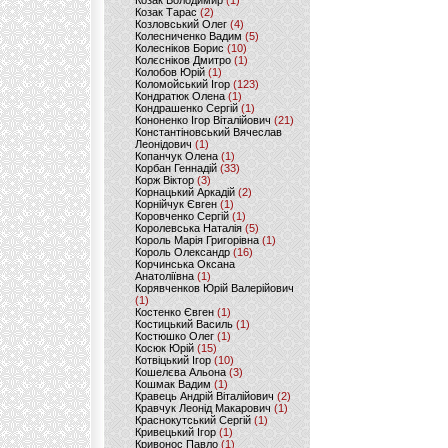
Козак Володимир
(1)
Козак Тарас
(2)
Козловський Олег
(4)
Колесниченко Вадим
(5)
Колесніков Борис
(10)
Колєсніков Дмитро
(1)
Колобов Юрій
(1)
Коломойський Ігор
(123)
Кондратюк Олена
(1)
Кондрашенко Сергій
(1)
Кононенко Ігор Віталійович
(21)
Константіновський Вячеслав
Леонідович
(1)
Копанчук Олена
(1)
Корбан Геннадій
(33)
Корж Віктор
(3)
Корнацький Аркадій
(2)
Корнійчук Євген
(1)
Коровченко Сергій
(1)
Королевська Наталія
(5)
Король Марія Григорівна
(1)
Король Олександр
(16)
Корчинська Оксана
Анатоліївна
(1)
Корявченков Юрій Валерійович
(1)
Костенко Євген
(1)
Костицький Василь
(1)
Костюшко Олег
(1)
Косюк Юрій
(15)
Котвіцький Ігор
(10)
Кошелєва Альона
(3)
Кошмак Вадим
(1)
Кравець Андрій Віталійович
(2)
Кравчук Леонід Макарович
(1)
Краснокутський Сергій
(1)
Кривецький Ігор
(1)
Кривонос Павло
(1)