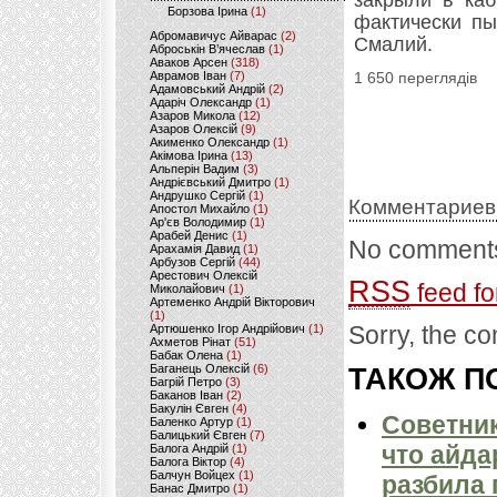
закрыли в каб
Борзова Ірина
(1)
фактически пы
Абромавичус Айварас
(2)
Смалий.
Аброськін В’ячеслав
(1)
Аваков Арсен
(318)
Аврамов Іван
(7)
1 650 переглядів
Адамовський Андрій
(2)
Адаріч Олександр
(1)
Азаров Микола
(12)
Азаров Олексій
(9)
Акименко Олександр
(1)
Акімова Ірина
(13)
Альперін Вадим
(3)
Андрієвський Дмитро
(1)
Андрушко Сергій
(1)
Комментариев
Апостол Михайло
(1)
Ар'єв Володимир
(1)
Арабей Денис
(1)
No comments
Арахамія Давид
(1)
Арбузов Сергій
(44)
Арестович Олексій
RSS
feed fo
Миколайович
(1)
Артеменко Андрій Вікторович
(1)
Sorry, the co
Артюшенко Ігор Андрійович
(1)
Ахметов Рінат
(51)
Бабак Олена
(1)
Баганець Олексій
(6)
ТАКОЖ ПО
Багрій Петро
(3)
Баканов Іван
(2)
Бакулін Євген
(4)
Советник
Баленко Артур
(1)
Балицький Євген
(7)
что айда
Балога Андрій
(1)
Балога Віктор
(4)
Балчун Войцех
(1)
разбила 
Банас Дмитро
(1)