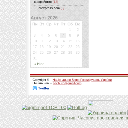
шахрайство
(12)
aliexpress.com
(3)
Август 2026
Пн
Вт
Ср
Чт
Пт
Сб
Вс
1
2
3
4
5
6
7
8
9
10
11
12
13
14
15
16
17
18
19
20
21
22
23
24
25
26
27
28
29
30
31
« Июл
Copyright © –
Національне Бюро Розслідувань України
Пишіть нам –
nacburo@gmail.com
.