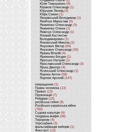
Юлдашев Сергій
(1)
Юлія Тимошенко
(8)
Юраков Олександр
(1)
Юрушев Леонід
(3)
Юфа Семен
(1)
Яворівський Володимир
(1)
Якибчук Мирослав
(5)
Якименко Олександр
(3)
Якименко Олена
(1)
Якімчук Олександр
(1)
Яловий Костянтин
Володимирович
(1)
Янковський Микола
(2)
Янукович Віктор
(64)
Янукович Олександр
(20)
Ярема Віталій
(4)
Яременко Богдан
(1)
Яресько Наталія
(1)
Ярославський Олександр
(3)
Ярош Дмитро
(4)
Ясинський Олександр
(1)
Яценко Антон
(58)
Яценюк Арсеній
(147)
покращення
(1)
Права человека
(13)
Приват
(13)
Провокація
(7)
Рейдери
(15)
російська гебня
(8)
Російсько-українська війна
(793)
Судова корупція
(4)
тендерна мафія
(36)
Тероризм
(4)
Укрсоцбанк
(3)
фальсифікація виборів
(1)
Фокстрот
(13)