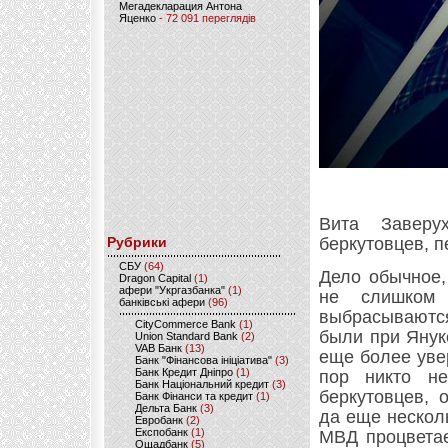
Мегадекларация Антона
Яценко
- 72 091 переглядів
Вита Заверу
Рубрики
беркутовцев, 
CБУ
(64)
Дело обычное,
Dragon Capital
(1)
афери "Укргазбанка"
(1)
не слишком 
банківські афери
(96)
выбрасываются
CityCommerce Bank
(1)
были при Янук
Union Standard Bank
(2)
VAB Банк
(13)
еще более увер
Банк "Фінансова ініціатива"
(3)
Банк Кредит Дніпро
(1)
пор никто не
Банк Національний кредит
(3)
беркутовцев, 
Банк Фінанси та кредит
(1)
Дельта Банк
(3)
да еще нескол
Евробанк
(2)
Експобанк
(1)
МВД процветае
Ощадбанк
(5)