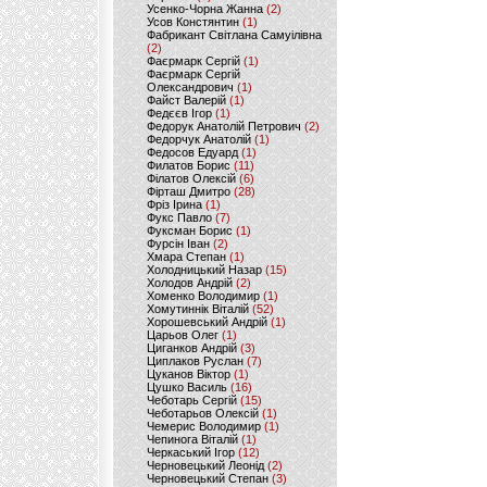
Усенко-Чорна Жанна
(2)
Усов Констянтин
(1)
Фабрикант Світлана Самуілівна
(2)
Фаєрмарк Сергій
(1)
Фаєрмарк Сергій
Олександрович
(1)
Файст Валерій
(1)
Федєєв Ігор
(1)
Федорук Анатолій Петрович
(2)
Федорчук Анатолій
(1)
Федосов Едуард
(1)
Филатов Борис
(11)
Філатов Олексій
(6)
Фірташ Дмитро
(28)
Фріз Ірина
(1)
Фукс Павло
(7)
Фуксман Борис
(1)
Фурсін Іван
(2)
Хмара Степан
(1)
Холодницький Назар
(15)
Холодов Андрій
(2)
Хоменко Володимир
(1)
Хомутиннік Віталій
(52)
Хорошевський Андрій
(1)
Царьов Олег
(1)
Циганков Андрій
(3)
Циплаков Руслан
(7)
Цуканов Віктор
(1)
Цушко Василь
(16)
Чеботарь Сергій
(15)
Чеботарьов Олексій
(1)
Чемерис Володимир
(1)
Чепинога Віталій
(1)
Черкаський Ігор
(12)
Черновецький Леонід
(2)
Черновецький Степан
(3)