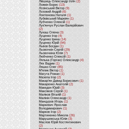
Лівшиць Олександр Ілліч
(2)
Ложкін Борис
(13)
Лозінський Віктор
(9)
Лозовий Андрій
(6)
Локтіонова Наталя
(1)
Лубківський Маркіян
(1)
Лубченко Олексій
(1)
Лук'янчук Руслан Валерійович
(2)
Лукаш Олена
(3)
Луценко Ігор
(4)
Луценко Ірина
(14)
Луценко Юрій
(94)
Львов Богдан
(1)
Льовочкін Сергій
(29)
Льовочкіна Юлія
(7)
Любченко Олексій
(1)
Лялька (Горган) Олександр
(4)
Лях Вадим
(1)
Ляшко Олег
(85)
М'ялик Віктор
(1)
Магута Роман
(1)
Мазепа Ігор
(2)
Макар'ян Давид Борисович
(1)
Макаренко Анатолій
(2)
Македон Юрій
(3)
Максімов Сергій
(1)
Маліков Віталій
(1)
Малінін Олександр
(1)
Манцуров Игорь
(1)
Маркевич Ярослав
Володимирович
(1)
Марков Ігор
(2)
Мартиненко Микола
(26)
Марушевська Юлія
(3)
Маслов Юрій Костянтинович
(2)