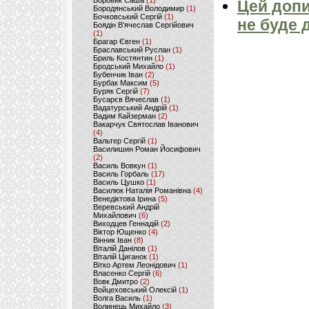
Боровик Саша
(1)
Цей допи
Бородянський Володимир
(1)
Бочковський Сергій
(1)
не буде 
Боядін В'ячеслав Сергійович
(1)
Брагар Євген
(1)
Браславський Руслан
(1)
Бриль Костянтин
(1)
Бродський Михайло
(1)
Бубенчик Іван
(2)
Бурбак Максим
(5)
Буряк Сергій
(7)
Бусарєв Вячеслав
(1)
Вадатурський Андрій
(1)
Вадим Кайзерман
(2)
Вакарчук Святослав Іванович
(4)
Вальтер Сергій
(1)
Василишин Роман Йосифович
(2)
Василь Вовкун
(1)
Василь Горбаль
(17)
Василь Цушко
(1)
Василюк Наталія Романівна
(4)
Венедіктова Ірина
(5)
Веревський Андрій
Михайлович
(6)
Виходцев Геннадій
(2)
Віктор Ющенко
(4)
Вінник Іван
(8)
Віталій Данілов
(1)
Віталій Циганок
(1)
Вітко Артем Леонідович
(1)
Власенко Сергій
(6)
Вовк Дмитро
(2)
Войцеховський Олексій
(1)
Волга Василь
(1)
Волинець Михайло
(3)