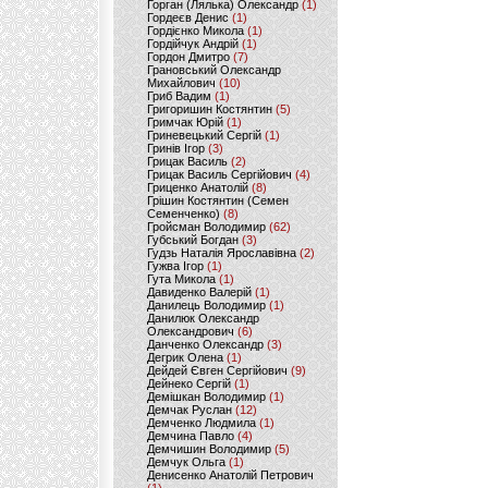
Горган (Лялька) Олександр
(1)
Гордеєв Денис
(1)
Гордієнко Микола
(1)
Гордійчук Андрій
(1)
Гордон Дмитро
(7)
Грановський Олександр
Михайлович
(10)
Гриб Вадим
(1)
Григоришин Костянтин
(5)
Гримчак Юрій
(1)
Гриневецький Сергій
(1)
Гринів Ігор
(3)
Грицак Василь
(2)
Грицак Василь Сергійович
(4)
Гриценко Анатолій
(8)
Грішин Костянтин (Семен
Семенченко)
(8)
Гройсман Володимир
(62)
Губський Богдан
(3)
Гудзь Наталія Ярославівна
(2)
Гужва Ігор
(1)
Гута Микола
(1)
Давиденко Валерій
(1)
Данилець Володимир
(1)
Данилюк Олександр
Олександрович
(6)
Данченко Олександр
(3)
Дегрик Олена
(1)
Дейдей Євген Сергійович
(9)
Дейнеко Сергій
(1)
Демішкан Володимир
(1)
Демчак Руслан
(12)
Демченко Людмила
(1)
Демчина Павло
(4)
Демчишин Володимир
(5)
Демчук Ольга
(1)
Денисенко Анатолій Петрович