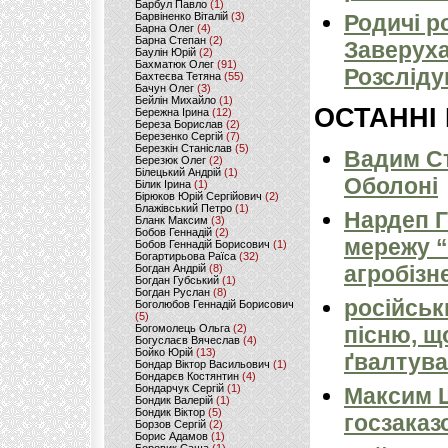
Барбул Павло
(1)
Барвіненко Віталій
(3)
Родичі р
Барна Олег
(4)
Барна Степан
(2)
Заверуха)
Баулін Юрій
(2)
Бахматюк Олег
(91)
Розсліду
Бахтеєва Тетяна
(55)
Бачун Олег
(3)
Бейлін Михайло
(1)
ОСТАННІ
Бережна Ірина
(12)
Береза Борислав
(2)
Березенко Сергій
(7)
Березкін Станіслав
(5)
Вадим Ст
Березюк Олег
(2)
Білецький Андрій
(1)
Оболоні
Білик Ірина
(1)
Бірюков Юрій Сергійович
(2)
Блажівський Петро
(1)
Нардеп 
Бланк Максим
(3)
Бобов Геннадій
(2)
мережу “
Бобов Геннадій Борисович
(1)
Богартирьова Раїса
(32)
агробізн
Богдан Андрій
(8)
Богдан Губський
(1)
Богдан Руслан
(8)
російськ
Боголюбов Геннадій Борисович
(5)
Богомолець Ольга
(2)
пісню, щ
Богуслаєв Вячеслав
(4)
Бойко Юрій
(13)
ґвалтува
Бондар Віктор Васильович
(1)
Бондарєв Костянтин
(4)
Бондарчук Сергій
(1)
Максим 
Бондик Валерій
(1)
Бондик Віктор
(5)
госзаказ
Борзов Сергiй
(2)
Борис Адамов
(1)