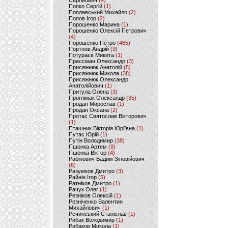
Сергійович
(4)
Попко Сергій
(1)
Поплавський Михайло
(2)
Попов Ігор
(2)
Порошенко Марина
(1)
Порошенко Олексій Петрович
(4)
Порошенко Петро
(465)
Портнов Андрій
(9)
Потураєв Микита
(1)
Прессман Олександр
(3)
Присяжнюк Анатолій
(5)
Присяжнюк Микола
(38)
Присяжнюк Олександр
Анатолійович
(1)
Притула Олена
(3)
Прогнімак Олександр
(35)
Продан Мирослав
(1)
Продан Оксана
(2)
Протас Святослав Вікторович
(1)
Пташник Вікторія Юріївна
(1)
Путас Юрій
(1)
Путін Володимир
(38)
Пшонка Артем
(8)
Пшонка Віктор
(4)
Рабінович Вадим Зіновійович
(6)
Разумков Дмитро
(3)
Райнін Ігор
(5)
Ратніков Дмитро
(1)
Рачук Олег
(1)
Резніков Олексій
(1)
Резніченко Валентин
Михайлович
(1)
Речинський Станіслав
(1)
Рибак Володимир
(1)
Рибаков Микола
(1)