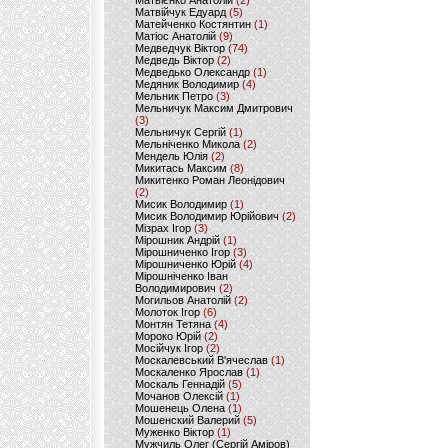
Матвієнко Анатолій
(2)
Матвійчук Едуард
(5)
Матейченко Костянтин
(1)
Матіос Анатолій
(9)
Медведчук Віктор
(74)
Медведь Віктор
(2)
Медведько Олександр
(1)
Медяник Володимир
(4)
Мельник Петро
(3)
Мельничук Максим Дмитрович
(3)
Мельничук Сергій
(1)
Мельніченко Микола
(2)
Мендель Юлія
(2)
Микитась Максим
(8)
Микитенко Роман Леонідович
(2)
Мисик Володимир
(1)
Мисик Володимир Юрійович
(2)
Мізрах Ігор
(3)
Мірошник Андрій
(1)
Мірошниченко Ігор
(3)
Мірошниченко Юрій
(4)
Мірошніченко Іван
Володимирович
(2)
Могильов Анатолій
(2)
Молоток Ігор
(6)
Монтян Тетяна
(4)
Мороко Юрій
(2)
Мосійчук Ігор
(2)
Москалевський В'ячеслав
(1)
Москаленко Ярослав
(1)
Москаль Геннадій
(5)
Мочанов Олексій
(1)
Мошенець Олена
(1)
Мошенский Валерий
(5)
Муженко Віктор
(1)
Мужчиль Олег (Сергій Аміров)