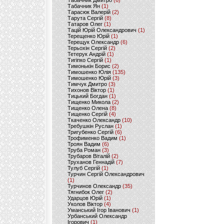
Табачник Дмитро
(6)
Табачник Ян
(1)
Тарасюк Валерій
(2)
Тарута Сергій
(8)
Татаров Олег
(1)
Тацій Юрій Олександрович
(1)
Терещенко Юрій
(1)
Терещук Олександр
(6)
Терьохін Сергій
(2)
Тетерук Андрій
(1)
Тигіпко Сергій
(1)
Тимонькін Борис
(2)
Тимошенко Юлія
(135)
Тимошенко Юрій
(3)
Тимчук Дмитро
(3)
Тихонов Віктор
(1)
Тицький Богдан
(1)
Тищенко Микола
(2)
Тищенко Олена
(8)
Тищенко Сергій
(4)
Ткаченко Олександр
(10)
Требушкін Руслан
(1)
Тригубенко Сергій
(6)
Трофименко Вадим
(1)
Троян Вадим
(6)
Труба Роман
(3)
Трубаров Віталій
(2)
Труханов Геннадій
(7)
Тулуб Сергій
(1)
Турчин Сергій Олександрович
(1)
Турчинов Олександр
(35)
Тягнибок Олег
(2)
Ударцов Юрій
(1)
Уколов Віктор
(4)
Уманський Ігор Іванович
(1)
Урбанський Олександр
Ігорович
(1)