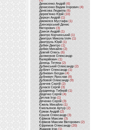
(1)
Денисенко Андрій
(6)
Денисенко Вадим Ігорович
(4)
Денісова Людміла
(6)
Дерев'янко Юрій
(10)
Деркач Андрій
(1)
Джемілєв Мустафа
(1)
Дзензерський Денис
Вікторович
(3)
Дзинзя Андрій
(1)
Дмитро Корчинський
(1)
Дмитрук Микола Ілліч
(1)
Дмитрунь Юрій
(1)
Добкін Дмитро
(1)
Добкін Михайло
(2)
Довгий Олесь
(6)
Долженков Олександр
Валерійович
(1)
Донець Тетяна
(2)
Дубинський Олександр
(2)
Дубілет Олександр
(1)
Дубневич Богдан
(4)
Дубневич Ярослав
(8)
Дубовой Олександр
(9)
Думчев Сергій
(2)
Дунаєв Сергій
(3)
Дурдинець Тиберій
(1)
Дядечко Сергій
(4)
Дятлов Ігор
(1)
Дяченко Сергій
(3)
Єжель Михайло
(1)
Ємельянов Артур
(2)
Єрмак Андрій
(2)
Єршов Олександр
(3)
Єфімов Максим
(3)
Єфімов Максим Вікторович
(2)
Єфремов Олександр
(20)
Жданов Ігор
(1)