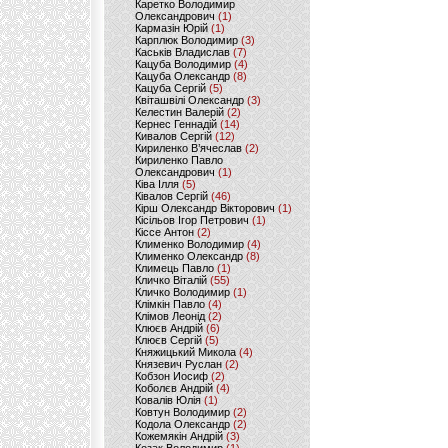
Каретко Володимир
Олександрович
(1)
Кармазін Юрій
(1)
Карплюк Володимир
(3)
Каськів Владислав
(7)
Кацуба Володимир
(4)
Кацуба Олександр
(8)
Кацуба Сергій
(5)
Квіташвілі Олександр
(3)
Келестин Валерій
(2)
Кернес Геннадій
(14)
Кивалов Сергій
(12)
Кириленко В’ячеслав
(2)
Кириленко Павло
Олександрович
(1)
Ківа Ілля
(5)
Ківалов Сергій
(46)
Кірш Олександр Вікторович
(1)
Кісільов Ігор Петрович
(1)
Кіссе Антон
(2)
Клименко Володимир
(4)
Клименко Олександр
(8)
Климець Павло
(1)
Кличко Віталій
(55)
Кличко Володимир
(1)
Клімкін Павло
(4)
Клімов Леонід
(2)
Клюєв Андрій
(6)
Клюєв Сергій
(5)
Княжицький Микола
(4)
Князевич Руслан
(2)
Кобзон Иосиф
(2)
Коболєв Андрій
(4)
Ковалів Юлія
(1)
Ковтун Володимир
(2)
Кодола Олександр
(2)
Кожемякін Андрій
(3)