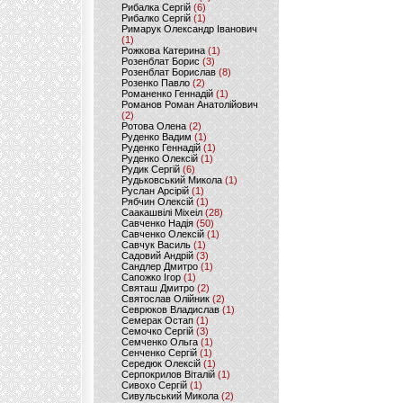
Рибалка Сергій
(6)
Рибалко Сергій
(1)
Римарук Олександр Іванович
(1)
Рожкова Катерина
(1)
Розенблат Борис
(3)
Розенблат Борислав
(8)
Розенко Павло
(2)
Романенко Геннадій
(1)
Романов Роман Анатолійович
(2)
Ротова Олена
(2)
Руденко Вадим
(1)
Руденко Геннадій
(1)
Руденко Олексій
(1)
Рудик Сергій
(6)
Рудьковський Микола
(1)
Руслан Арсірій
(1)
Рябчин Олексій
(1)
Саакашвілі Міхеіл
(28)
Савченко Надія
(50)
Савченко Олексій
(1)
Савчук Василь
(1)
Садовий Андрій
(3)
Сандлер Дмитро
(1)
Сапожко Ігор
(1)
Святаш Дмитро
(2)
Святослав Олійник
(2)
Севрюков Владислав
(1)
Семерак Остап
(1)
Семочко Сергій
(3)
Семченко Ольга
(1)
Сенченко Сергій
(1)
Середюк Олексій
(1)
Серпокрилов Віталій
(1)
Сивохо Сергій
(1)
Сивульський Микола
(2)