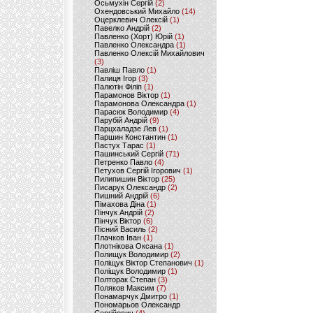
Осьмухін Сергій
(2)
Охендовський Михайло
(14)
Оцерклевич Олексій
(1)
Павелко Андрій
(2)
Павленко (Хорт) Юрій
(1)
Павленко Олександра
(1)
Павленко Олексій Михайлович
(3)
Павліш Павло
(1)
Палиця Ігор
(3)
Палютін Філіп
(1)
Парамонов Віктор
(1)
Парамонова Олександра
(1)
Парасюк Володимир
(4)
Парубій Андрій
(9)
Парцхаладзе Лев
(1)
Паршин Константин
(1)
Пастух Тарас
(1)
Пашинський Сергій
(71)
Петренко Павло
(4)
Петухов Сергій Ігорович
(1)
Пилипишин Віктор
(25)
Писарук Олександр
(2)
Пишний Андрій
(6)
Пімахова Діна
(1)
Пінчук Андрій
(2)
Пінчук Віктор
(6)
Пісний Василь
(2)
Плачков Іван
(1)
Плотнікова Оксана
(1)
Полищук Володимир
(2)
Поліщук Віктор Степанович
(1)
Поліщук Володимир
(1)
Полторак Степан
(3)
Поляков Максим
(7)
Понамарчук Дмитро
(1)
Пономарьов Олександр