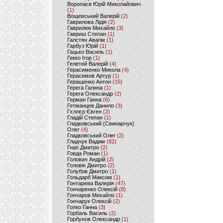
Воропаєв Юрій Миколайович
(1)
Вощевський Валерій
(2)
Гаврилова Лідія
(2)
Гаврилюк Михайло
(3)
Гавриш Степан
(1)
Галстян Авагім
(1)
Гарбуз Юрій
(1)
Гацько Василь
(1)
Гекко Ігор
(1)
Гелетей Валерій
(4)
Герасименко Микола
(4)
Герасимов Артур
(1)
Геращенко Антон
(15)
Герега Галина
(1)
Герега Олександр
(2)
Герман Ганна
(6)
Гетманцев Данило
(3)
Гєллєр Євген
(2)
Гладій Степан
(1)
Гладковський (Свинарчук)
Олег
(4)
Гладковський Олег
(2)
Гладчук Вадим
(82)
Гнап Дмитро
(2)
Говда Роман
(1)
Головач Андрій
(2)
Головін Дмитро
(2)
Голубов Дмитро
(1)
Гольдарб Максим
(1)
Гонтарева Валерія
(47)
Гончаренко Олексій
(8)
Гончаров Михайло
(1)
Гончарук Олексій
(2)
Гопко Ганна
(3)
Горбаль Василь
(2)
Горбунов Олександр
(1)