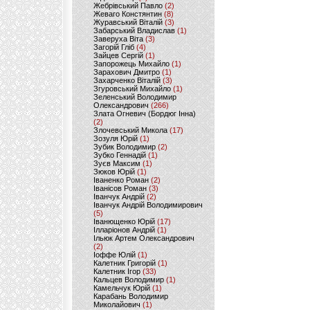
Жебрівський Павло
(2)
Жеваго Констянтин
(8)
Журавський Віталій
(3)
Забарський Владислав
(1)
Заверуха Віта
(3)
Загорій Гліб
(4)
Зайцев Сергій
(1)
Запорожець Михайло
(1)
Зарахович Дмитро
(1)
Захарченко Віталій
(3)
Згуровський Михайло
(1)
Зеленський Володимир
Олександрович
(266)
Злата Огневич (Бордюг Інна)
(2)
Злочевський Микола
(17)
Зозуля Юрій
(1)
Зубик Володимир
(2)
Зубко Геннадій
(1)
Зуєв Максим
(1)
Зюков Юрій
(1)
Іваненко Роман
(2)
Іванісов Роман
(3)
Іванчук Андрій
(2)
Іванчук Андрій Володимирович
(5)
Іванющенко Юрій
(17)
Ілларіонов Андрій
(1)
Ільюк Артем Олександрович
(2)
Іоффе Юлій
(1)
Калетник Григорій
(1)
Калетник Ігор
(33)
Кальцев Володимир
(1)
Камельчук Юрій
(1)
Карабань Володимир
Миколайович
(1)