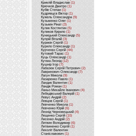
Криклій Владислав
(1)
Крючков Дмитро
(1)
Кубів Степан
(1)
Кудрявцєв Віктор
(1)
Кужель Олександра
(9)
Кузьменко Олег
(1)
Кузьмін Рінат
(3)
Кулик Костянтин
(5)
Куликов Кирило
(1)
Куницький Олександр
(5)
Купрій Віталій
(3)
Курикін Сергій
(1)
Курило Олександр
(1)
Курченко Сергій
(44)
Кутовий Тарас
(1)
Куць Олександр
(1)
Кучма Леонід
(12)
Кушнір Ігор
(7)
Лабазюк Сергій Петрович
(2)
Лавринович Олександр
(7)
Лагун Микола
(9)
Лазаренко Павло
(1)
Ландик Валентин
(1)
Ландік Роман
(1)
Ланьо Михайло Іванович
(4)
Лебедівський Валерій
(1)
Левус Андрій
(2)
Левцов Сергій
(1)
Левченко Микола
(1)
Левченко Юрій
(6)
Леонід Черновецький
(4)
Лещенко Сергій
(10)
Лисенко Андрій
(2)
Литвин Володимир
(6)
Литвиненко Сергій
(1)
Лихоліт Валентин
Станіславович
(1)