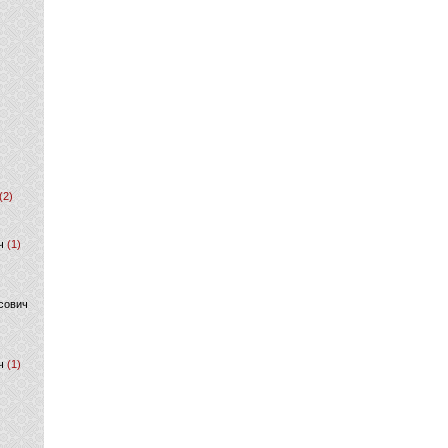
(2)
ч
(1)
сович
ч
(1)