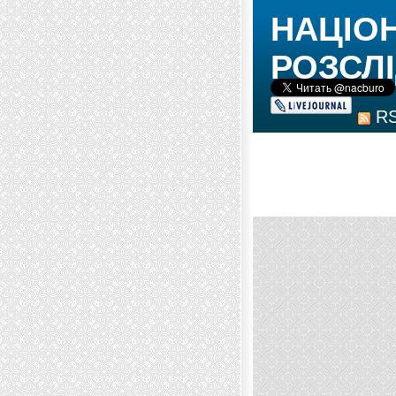
НАЦІО
РОЗСЛІ
R