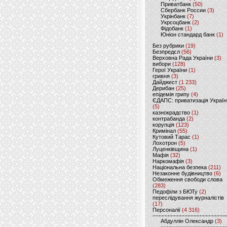
Приватбанк
(50)
Сбербанк России
(3)
Укрінбанк
(7)
Укрсоцбанк
(2)
Фідобанк
(1)
Юніон стандард банк
(1)
Без рубрики
(19)
Безпредєл
(56)
Верховна Рада України
(3)
вибори
(128)
Герої України
(1)
гривня
(3)
Дайджест
(1 233)
Дерибан
(25)
епідемія грипу
(4)
ЄДАПС: приватизація Україн
(5)
казнокрадство
(1)
контрабанда
(2)
корупція
(123)
Кримінал
(55)
Кутовий Тарас
(1)
Лохотрон
(5)
Луценківщина
(1)
Мафія
(32)
Наркомафія
(3)
Національна безпека
(211)
Незаконне будівництво
(6)
Обмеження свободи слова
(283)
Педофіли з БЮТу
(2)
переслідування журналістів
(17)
Персоналії
(4 316)
Абдуллін Олександр
(3)