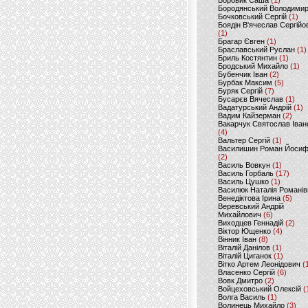
Боровик Саша
(1)
Бородянський Володими
Бочковський Сергій
(1)
Боядін В'ячеслав Сергійо
(1)
Брагар Євген
(1)
Браславський Руслан
(1)
Бриль Костянтин
(1)
Бродський Михайло
(1)
Бубенчик Іван
(2)
Бурбак Максим
(5)
Буряк Сергій
(7)
Бусарєв Вячеслав
(1)
Вадатурський Андрій
(1)
Вадим Кайзерман
(2)
Вакарчук Святослав Іван
(4)
Вальтер Сергій
(1)
Василишин Роман Йоси
(2)
Василь Вовкун
(1)
Василь Горбаль
(17)
Василь Цушко
(1)
Василюк Наталія Романів
Венедіктова Ірина
(5)
Веревський Андрій
Михайлович
(6)
Виходцев Геннадій
(2)
Віктор Ющенко
(4)
Вінник Іван
(8)
Віталій Данілов
(1)
Віталій Циганок
(1)
Вітко Артем Леонідович
(
Власенко Сергій
(6)
Вовк Дмитро
(2)
Войцеховський Олексій
(
Волга Василь
(1)
Волинець Михайло
(3)