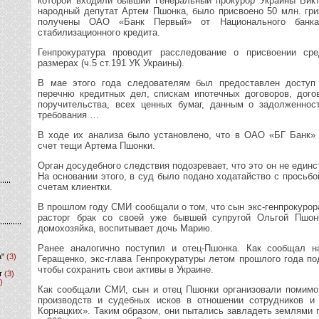
которой входили бывший Генеральный прокурор Украины Вик
народный депутат Артем Пшонка, было присвоено 50 млн. гри
получены ОАО «Банк Первый» от Национального банка
стабилизационного кредита.
Генпрокуратура проводит расследование о присвоении ср
размерах (ч.5 ст.191 УК Украины).
В мае этого года следователям был предоставлен доступ
перечню кредитных дел, спискам ипотечных договоров, догов
поручительства, всех ценных бумаг, данным о задолженнос
требования …
В ходе их анализа было установлено, что в ОАО «БГ Банк»
счет тещи Артема Пшонки.
Орган досудебного следствия подозревает, что это он не единс
На основании этого, в суд было подано ходатайство с просьбо
счетам клиентки.
В прошлом году СМИ сообщали о том, что сын экс-генпрокуро
расторг брак со своей уже бывшей супругой Ольгой Пшонк
домохозяйка, воспитывает дочь Марию.
Ранее аналогично поступил и отец-Пшонка. Как сообщал н
а"
(3)
Геращенко, экс-глава Генпрокуратуры летом прошлого года по
чтобы сохранить свои активы в Украине.
т
(3)
)
Как сообщали СМИ, сын и отец Пшонки организовали помимо
производств и судебных исков в отношении сотрудников и
Корнацких». Таким образом, они пытались завладеть землями