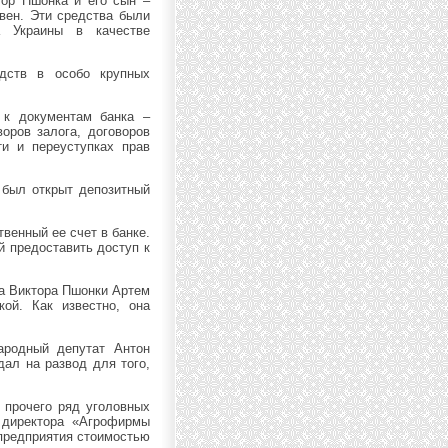
тор Пшонка и его сын –
вен. Эти средства были
 Украины в качестве
едств в особо крупных
 к документам банка –
оров залога, договоров
ти и переуступках прав
 был открыт депозитный
твенный ее счет в банке.
й предоставить доступ к
ра Виктора Пшонки Артем
ой. Как известно, она
ародный депутат Антон
дал на развод для того,
 прочего ряд уголовных
 директора «Агрофирмы
 предприятия стоимостью