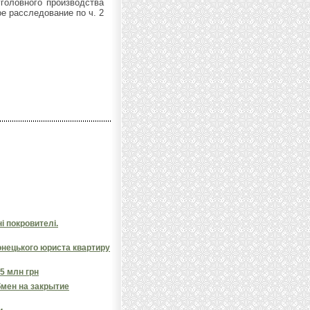
головного производства
е расследование по ч. 2
.
і покровителі.
онецького юриста квартиру
5 млн грн
бмен на закрытие