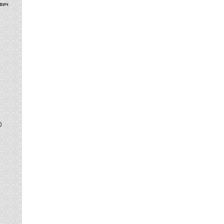
вич
)