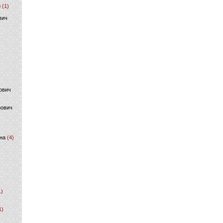
р
(1)
вич
ович
фович
на
(4)
1)
1)