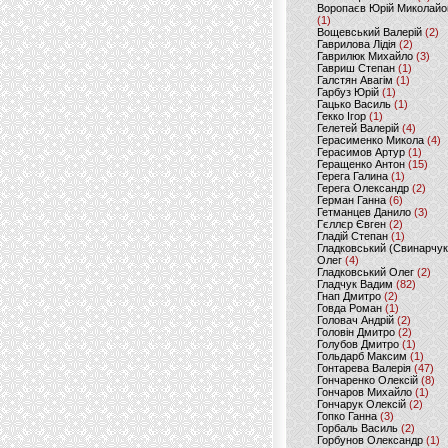
Воропаєв Юрій Миколайо
(1)
Вощевський Валерій
(2)
Гаврилова Лідія
(2)
Гаврилюк Михайло
(3)
Гавриш Степан
(1)
Галстян Авагім
(1)
Гарбуз Юрій
(1)
Гацько Василь
(1)
Гекко Ігор
(1)
Гелетей Валерій
(4)
Герасименко Микола
(4)
Герасимов Артур
(1)
Геращенко Антон
(15)
Герега Галина
(1)
Герега Олександр
(2)
Герман Ганна
(6)
Гетманцев Данило
(3)
Гєллєр Євген
(2)
Гладій Степан
(1)
Гладковський (Свинарчук
Олег
(4)
Гладковський Олег
(2)
Гладчук Вадим
(82)
Гнап Дмитро
(2)
Говда Роман
(1)
Головач Андрій
(2)
Головін Дмитро
(2)
Голубов Дмитро
(1)
Гольдарб Максим
(1)
Гонтарева Валерія
(47)
Гончаренко Олексій
(8)
Гончаров Михайло
(1)
Гончарук Олексій
(2)
Гопко Ганна
(3)
Горбаль Василь
(2)
Горбунов Олександр
(1)