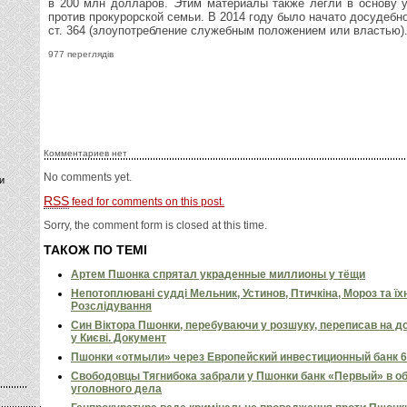
в 200 млн долларов. Этим материалы также легли в основу у
против прокурорской семьи. В 2014 году было начато досудебно
ст. 364 (злоупотребление служебным положением или властью)
977 переглядів
Комментариев нет
No comments yet.
и
RSS
feed for comments on this post.
Sorry, the comment form is closed at this time.
ТАКОЖ ПО ТЕМІ
Артем Пшонка спрятал украденные миллионы у тёщи
Непотоплювані судді Мельник, Устинов, Птичкіна, Мороз та їхн
Розслідування
Син Віктора Пшонки, перебуваючи у розшуку, переписав на д
у Києві. Документ
Пшонки «отмыли» через Европейский инвестиционный банк 6
Свободовцы Тягнибока забрали у Пшонки банк «Первый» в о
уголовного дела