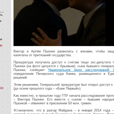
ть
и
ая
ів
Виктор и Артём Пшонки развелись с женами, чтобы защи
капиталы от притязаний государства.
Прокуратура получила доступ к счетам тещи экс-депутата 
Пшонки (на фото целуется с Арьевым), сына бывшего генерал
Пшонки, сообщает
Национальное бюро расследований У
определение Печерского суда Киева, размещенного в Ед
решений.
Этим решением, Генеральной прокуратуре был открыт доступ к
800
(до осени прошлого года – «Банк Первый»).
Как известно, в прошлом году ГПУ начала расследования про
– Виктора Пшонки. Его вместе с сыном – бывшим народн
Пшонкой – обвиняют в присвоении 50 млн. гривен.
Установлено, что в разгар Майдана – в январе 2014 года –