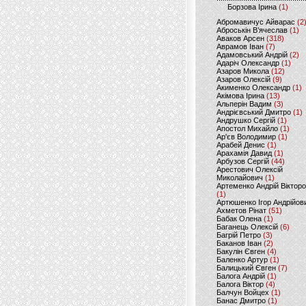
Борзова Ірина
(1)
Абромавичус Айварас
(2
Аброськін В’ячеслав
(1)
Аваков Арсен
(318)
Аврамов Іван
(7)
Адамовський Андрій
(2)
Адаріч Олександр
(1)
Азаров Микола
(12)
Азаров Олексій
(9)
Акименко Олександр
(1)
Акімова Ірина
(13)
Альперін Вадим
(3)
Андрієвський Дмитро
(1)
Андрушко Сергій
(1)
Апостол Михайло
(1)
Ар'єв Володимир
(1)
Арабей Денис
(1)
Арахамія Давид
(1)
Арбузов Сергій
(44)
Арестович Олексій
Миколайович
(1)
Артеменко Андрій Віктор
(1)
Артюшенко Ігор Андрійов
Ахметов Рінат
(51)
Бабак Олена
(1)
Баганець Олексій
(6)
Багрій Петро
(3)
Баканов Іван
(2)
Бакулін Євген
(4)
Баленко Артур
(1)
Балицький Євген
(7)
Балога Андрій
(1)
Балога Віктор
(4)
Балчун Войцех
(1)
Банас Дмитро
(1)