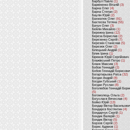
Барбул Павло
(1)
Барвіненко Віталій
(3)
Барна Олег
(4)
Барна Степан
(2)
Баулін Юрій
(2)
Бахматюк Олег
(91)
Бахтеєва Тетяна
(55)
Бачун Олег
(3)
Бейлін Михайло
(1)
Бережна Ірина
(12)
Береза Борислав
(2)
Березенко Сергій
(7)
Березкін Станіслав
(5)
Березюк Олег
(2)
Білецький Андрій
(1)
Білик Ірина
(1)
Бірюков Юрій Сергійович
Блажівський Петро
(1)
Бланк Максим
(3)
Бобов Геннадій
(2)
Бобов Геннадій Борисови
Богартирьова Раїса
(32)
Богдан Андрій
(8)
Богдан Губський
(1)
Богдан Руслан
(8)
Боголюбов Геннадій Бори
(5)
Богомолець Ольга
(2)
Богуслаєв Вячеслав
(4)
Бойко Юрій
(13)
Бондар Віктор Васильови
Бондарєв Костянтин
(4)
Бондарчук Сергій
(1)
Бондик Валерій
(1)
Бондик Віктор
(5)
Борзов Сергiй
(2)
Борис Адамов
(1)