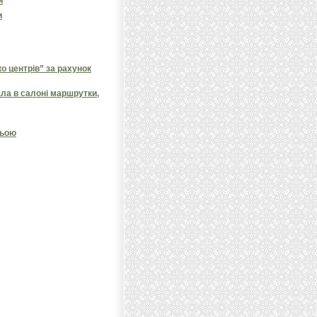
и
и
 центрів” за рахунок
ала в салоні маршрутки,
ньою