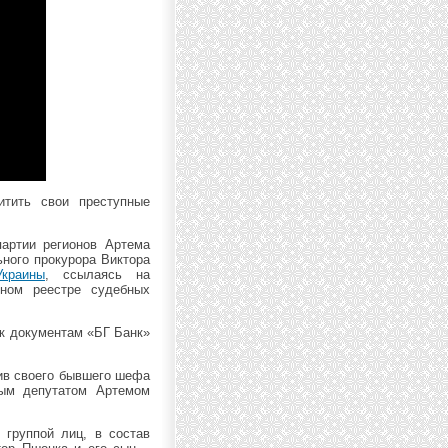
тить свои преступные
партии регионов Артема
ьного прокурора Виктора
краины
, ссылаясь на
ином реестре судебных
 к документам «БГ Банк»
тив своего бывшего шефа
ым депутатом Артемом
 группой лиц, в состав