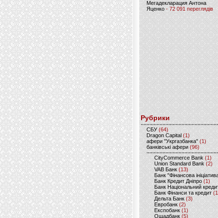
Мегадекларация Антона
Яценко
- 72 091 переглядів
Рубрики
CБУ
(64)
Dragon Capital
(1)
афери "Укргазбанка"
(1)
банківські афери
(96)
CityCommerce Bank
(1)
Union Standard Bank
(2)
VAB Банк
(13)
Банк "Фінансова ініціатив
Банк Кредит Дніпро
(1)
Банк Національний креди
Банк Фінанси та кредит
(1
Дельта Банк
(3)
Евробанк
(2)
Експобанк
(1)
Ощадбанк
(5)