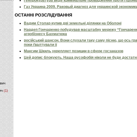
Генпрокуратура веде кримінальне провадження проти Пшонк
Газ Украина 2009. Раковый диагноз для украинской экономик
)
ОСТАННІ РОЗСЛІДУВАННЯ
Вадим Столар купив дві земельні ділянки на Оболоні
Нардеп Гончаренко побудував масштабну мережу “Гончаренко
агробізнесу Бахматюка
російський шансон. Вони слухали таку саму пісню, що ось гр
поки ґвалтували її
Максим Шкиль укрепляет позиции в сфере госзаказов
Цей допис блокують. Наша русофобія ніколи не буде достат
ович
ич
(1)