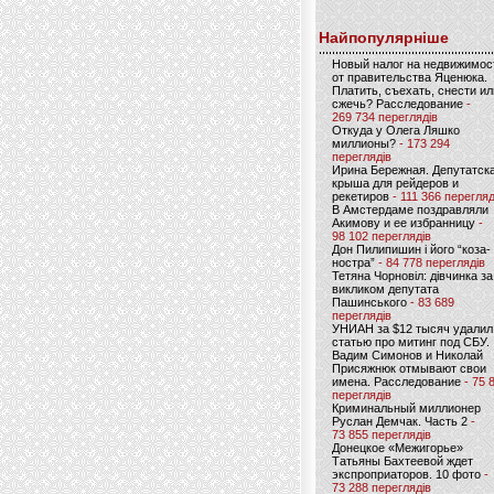
Найпопулярніше
Новый налог на недвижимос
от правительства Яценюка.
Платить, съехать, снести ил
сжечь? Расследование
-
269 734 переглядів
Откуда у Олега Ляшко
миллионы?
- 173 294
переглядів
Ирина Бережная. Депутатск
крыша для рейдеров и
рекетиров
- 111 366 перегляд
В Амстердаме поздравляли
Акимову и ее избранницу
-
98 102 переглядів
Дон Пилипишин і його “коза-
ностра”
- 84 778 переглядів
Тетяна Чорновіл: дівчинка за
викликом депутата
Пашинського
- 83 689
переглядів
УНИАН за $12 тысяч удалил
статью про митинг под СБУ.
Вадим Симонов и Николай
Присяжнюк отмывают свои
имена. Расследование
- 75 
переглядів
Криминальный миллионер
Руслан Демчак. Часть 2
-
73 855 переглядів
Донецкое «Межигорье»
Татьяны Бахтеевой ждет
экспроприаторов. 10 фото
-
73 288 переглядів