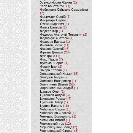
Усенко-Чорна Жанна
(2)
Усов Констянтин
(1)
Фабрикант Світлана Самуілівна
(2)
Фаєрмарк Сергій
(1)
Фаєрмарк Сергій
Олександрович
(1)
Файст Валерій
(1)
Федєєв Ігор
(1)
Федорук Анатолій Петрович
(2)
Федорчук Анатолій
(1)
Федосов Едуард
(1)
Филатов Борис
(11)
Філатов Олексій
(6)
Фірташ Дмитро
(28)
Фріз Ірина
(1)
Фукс Павло
(7)
Фуксман Борис
(1)
Фурсін Іван
(2)
Хмара Степан
(1)
Холодницький Назар
(15)
Холодов Андрій
(2)
Хоменко Володимир
(1)
Хомутиннік Віталій
(52)
Хорошевський Андрій
(1)
Царьов Олег
(1)
Циганков Андрій
(3)
Циплаков Руслан
(7)
Цуканов Віктор
(1)
Цушко Василь
(16)
Чеботарь Сергій
(15)
Чеботарьов Олексій
(1)
Чемерис Володимир
(1)
Чепинога Віталій
(1)
Черкаський Ігор
(12)
Черновецький Леонід
(2)
Черновецький Степан
(3)