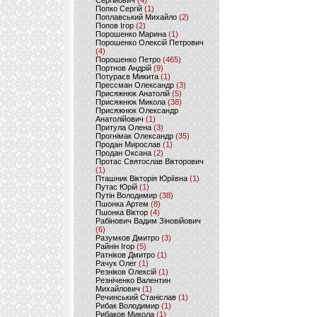
Сергійович
(4)
Попко Сергій
(1)
Поплавський Михайло
(2)
Попов Ігор
(2)
Порошенко Марина
(1)
Порошенко Олексій Петрович
(4)
Порошенко Петро
(465)
Портнов Андрій
(9)
Потураєв Микита
(1)
Прессман Олександр
(3)
Присяжнюк Анатолій
(5)
Присяжнюк Микола
(38)
Присяжнюк Олександр
Анатолійович
(1)
Притула Олена
(3)
Прогнімак Олександр
(35)
Продан Мирослав
(1)
Продан Оксана
(2)
Протас Святослав Вікторович
(1)
Пташник Вікторія Юріївна
(1)
Путас Юрій
(1)
Путін Володимир
(38)
Пшонка Артем
(8)
Пшонка Віктор
(4)
Рабінович Вадим Зіновійович
(6)
Разумков Дмитро
(3)
Райнін Ігор
(5)
Ратніков Дмитро
(1)
Рачук Олег
(1)
Резніков Олексій
(1)
Резніченко Валентин
Михайлович
(1)
Речинський Станіслав
(1)
Рибак Володимир
(1)
Рибаков Микола
(1)