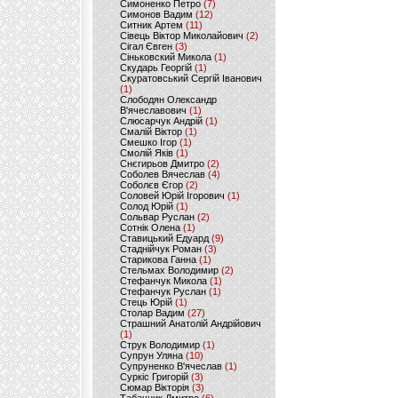
Симоненко Петро
(7)
Симонов Вадим
(12)
Ситник Артем
(11)
Сівець Віктор Миколайович
(2)
Сігал Євген
(3)
Сіньковский Микола
(1)
Скударь Георгій
(1)
Скуратовський Сергій Іванович
(1)
Слободян Олександр
В'ячеславович
(1)
Слюсарчук Андрій
(1)
Смалій Віктор
(1)
Смешко Ігор
(1)
Смолій Яків
(1)
Снєгирьов Дмитро
(2)
Соболев Вячеслав
(4)
Соболєв Єгор
(2)
Соловей Юрій Ігорович
(1)
Солод Юрій
(1)
Сольвар Руслан
(2)
Сотнік Олена
(1)
Ставицький Едуард
(9)
Стаднійчук Роман
(3)
Старикова Ганна
(1)
Стельмах Володимир
(2)
Стефанчук Микола
(1)
Стефанчук Руслан
(1)
Стець Юрій
(1)
Столар Вадим
(27)
Страшний Анатолій Андрійович
(1)
Струк Володимир
(1)
Супрун Уляна
(10)
Супруненко В'ячеслав
(1)
Суркіс Григорій
(3)
Сюмар Вікторія
(3)