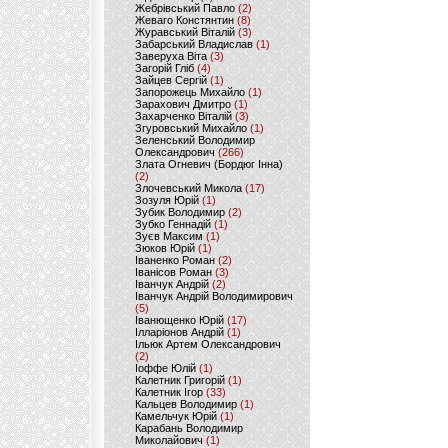
Жебрівський Павло
(2)
Жеваго Констянтин
(8)
Журавський Віталій
(3)
Забарський Владислав
(1)
Заверуха Віта
(3)
Загорій Гліб
(4)
Зайцев Сергій
(1)
Запорожець Михайло
(1)
Зарахович Дмитро
(1)
Захарченко Віталій
(3)
Згуровський Михайло
(1)
Зеленський Володимир
Олександрович
(266)
Злата Огневич (Бордюг Інна)
(2)
Злочевський Микола
(17)
Зозуля Юрій
(1)
Зубик Володимир
(2)
Зубко Геннадій
(1)
Зуєв Максим
(1)
Зюков Юрій
(1)
Іваненко Роман
(2)
Іванісов Роман
(3)
Іванчук Андрій
(2)
Іванчук Андрій Володимирович
(5)
Іванющенко Юрій
(17)
Ілларіонов Андрій
(1)
Ільюк Артем Олександрович
(2)
Іоффе Юлій
(1)
Калетник Григорій
(1)
Калетник Ігор
(33)
Кальцев Володимир
(1)
Камельчук Юрій
(1)
Карабань Володимир
Миколайович
(1)