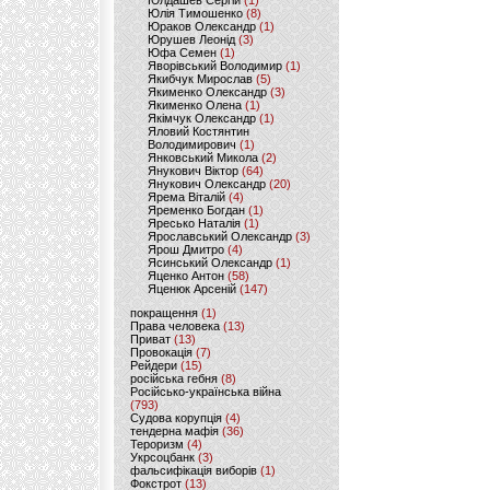
Юлдашев Сергій
(1)
Юлія Тимошенко
(8)
Юраков Олександр
(1)
Юрушев Леонід
(3)
Юфа Семен
(1)
Яворівський Володимир
(1)
Якибчук Мирослав
(5)
Якименко Олександр
(3)
Якименко Олена
(1)
Якімчук Олександр
(1)
Яловий Костянтин
Володимирович
(1)
Янковський Микола
(2)
Янукович Віктор
(64)
Янукович Олександр
(20)
Ярема Віталій
(4)
Яременко Богдан
(1)
Яресько Наталія
(1)
Ярославський Олександр
(3)
Ярош Дмитро
(4)
Ясинський Олександр
(1)
Яценко Антон
(58)
Яценюк Арсеній
(147)
покращення
(1)
Права человека
(13)
Приват
(13)
Провокація
(7)
Рейдери
(15)
російська гебня
(8)
Російсько-українська війна
(793)
Судова корупція
(4)
тендерна мафія
(36)
Тероризм
(4)
Укрсоцбанк
(3)
фальсифікація виборів
(1)
Фокстрот
(13)