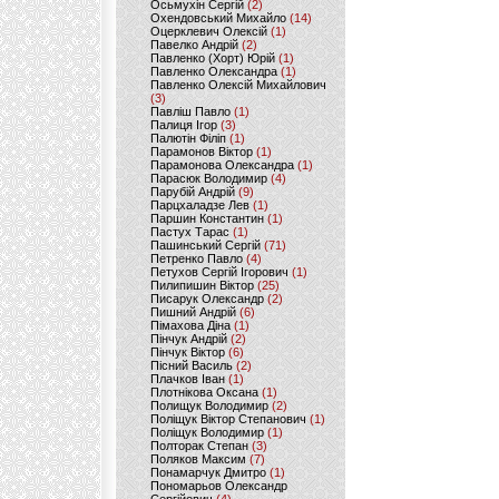
Осьмухін Сергій
(2)
Охендовський Михайло
(14)
Оцерклевич Олексій
(1)
Павелко Андрій
(2)
Павленко (Хорт) Юрій
(1)
Павленко Олександра
(1)
Павленко Олексій Михайлович
(3)
Павліш Павло
(1)
Палиця Ігор
(3)
Палютін Філіп
(1)
Парамонов Віктор
(1)
Парамонова Олександра
(1)
Парасюк Володимир
(4)
Парубій Андрій
(9)
Парцхаладзе Лев
(1)
Паршин Константин
(1)
Пастух Тарас
(1)
Пашинський Сергій
(71)
Петренко Павло
(4)
Петухов Сергій Ігорович
(1)
Пилипишин Віктор
(25)
Писарук Олександр
(2)
Пишний Андрій
(6)
Пімахова Діна
(1)
Пінчук Андрій
(2)
Пінчук Віктор
(6)
Пісний Василь
(2)
Плачков Іван
(1)
Плотнікова Оксана
(1)
Полищук Володимир
(2)
Поліщук Віктор Степанович
(1)
Поліщук Володимир
(1)
Полторак Степан
(3)
Поляков Максим
(7)
Понамарчук Дмитро
(1)
Пономарьов Олександр