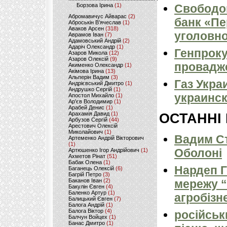
Борзова Ірина
(1)
Свободо
Абромавичус Айварас
(2)
банк «Пе
Аброськін В’ячеслав
(1)
Аваков Арсен
(318)
уголовно
Аврамов Іван
(7)
Адамовський Андрій
(2)
Адаріч Олександр
(1)
Генпроку
Азаров Микола
(12)
Азаров Олексій
(9)
провадж
Акименко Олександр
(1)
Акімова Ірина
(13)
Альперін Вадим
(3)
Газ Укра
Андрієвський Дмитро
(1)
Андрушко Сергій
(1)
украинс
Апостол Михайло
(1)
Ар'єв Володимир
(1)
Арабей Денис
(1)
Арахамія Давид
(1)
ОСТАННІ
Арбузов Сергій
(44)
Арестович Олексій
Миколайович
(1)
Вадим Ст
Артеменко Андрій Вікторович
(1)
Оболоні
Артюшенко Ігор Андрійович
(1)
Ахметов Рінат
(51)
Бабак Олена
(1)
Нардеп 
Баганець Олексій
(6)
Багрій Петро
(3)
Баканов Іван
(2)
мережу “
Бакулін Євген
(4)
Баленко Артур
(1)
агробізн
Балицький Євген
(7)
Балога Андрій
(1)
Балога Віктор
(4)
російськ
Балчун Войцех
(1)
Банас Дмитро
(1)