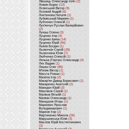
Лівшиць Олександр Ілліч
(2)
Ложкін Борис
(13)
Лозінський Віктор
(9)
Лозовий Андрій
(6)
Локтіонова Наталя
(1)
Лубківський Маркіян
(1)
Лубченко Олексій
(1)
Лук'янчук Руслан Валерійович
(2)
Лукаш Олена
(3)
Луценко Ігор
(4)
Луценко Ірина
(14)
Луценко Юрій
(94)
Львов Богдан
(1)
Льовочкін Сергій
(29)
Льовочкіна Юлія
(7)
Любченко Олексій
(1)
Лялька (Горган) Олександр
(4)
Лях Вадим
(1)
Ляшко Олег
(85)
М'ялик Віктор
(1)
Магута Роман
(1)
Мазепа Ігор
(2)
Макар'ян Давид Борисович
(1)
Макаренко Анатолій
(2)
Македон Юрій
(3)
Максімов Сергій
(1)
Маліков Віталій
(1)
Малінін Олександр
(1)
Манцуров Игорь
(1)
Маркевич Ярослав
Володимирович
(1)
Марков Ігор
(2)
Мартиненко Микола
(26)
Марушевська Юлія
(3)
Маслов Юрій Костянтинович
(2)