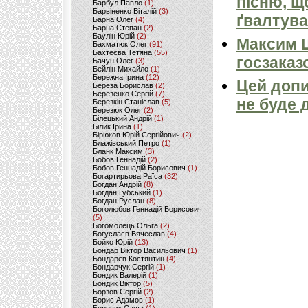
пісню, щ
Барбул Павло
(1)
Барвіненко Віталій
(3)
ґвалтува
Барна Олег
(4)
Барна Степан
(2)
Баулін Юрій
(2)
Максим 
Бахматюк Олег
(91)
Бахтеєва Тетяна
(55)
госзаказ
Бачун Олег
(3)
Бейлін Михайло
(1)
Бережна Ірина
(12)
Цей допи
Береза Борислав
(2)
Березенко Сергій
(7)
не буде 
Березкін Станіслав
(5)
Березюк Олег
(2)
Білецький Андрій
(1)
Білик Ірина
(1)
Бірюков Юрій Сергійович
(2)
Блажівський Петро
(1)
Бланк Максим
(3)
Бобов Геннадій
(2)
Бобов Геннадій Борисович
(1)
Богартирьова Раїса
(32)
Богдан Андрій
(8)
Богдан Губський
(1)
Богдан Руслан
(8)
Боголюбов Геннадій Борисович
(5)
Богомолець Ольга
(2)
Богуслаєв Вячеслав
(4)
Бойко Юрій
(13)
Бондар Віктор Васильович
(1)
Бондарєв Костянтин
(4)
Бондарчук Сергій
(1)
Бондик Валерій
(1)
Бондик Віктор
(5)
Борзов Сергiй
(2)
Борис Адамов
(1)