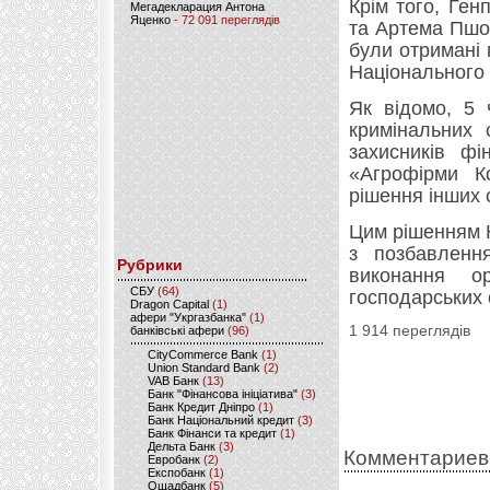
Крім того, Ген
Мегадекларация Антона
Яценко
- 72 091 переглядів
та Артема Пшо
були отримані 
Національного 
Як відомо, 5 
кримінальних 
захисників фі
«Агрофірми К
рішення інших с
Цим рішенням Н
з позбавленн
Рубрики
виконання орг
CБУ
(64)
господарських о
Dragon Capital
(1)
афери "Укргазбанка"
(1)
1 914 переглядів
банківські афери
(96)
CityCommerce Bank
(1)
Union Standard Bank
(2)
VAB Банк
(13)
Банк "Фінансова ініціатива"
(3)
Банк Кредит Дніпро
(1)
Банк Національний кредит
(3)
Банк Фінанси та кредит
(1)
Дельта Банк
(3)
Комментариев
Евробанк
(2)
Експобанк
(1)
Ощадбанк
(5)