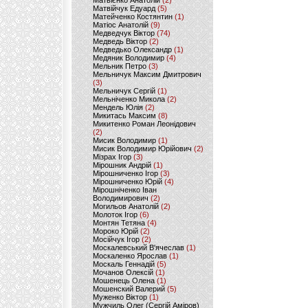
Матвієнко Анатолій
(2)
Матвійчук Едуард
(5)
Матейченко Костянтин
(1)
Матіос Анатолій
(9)
Медведчук Віктор
(74)
Медведь Віктор
(2)
Медведько Олександр
(1)
Медяник Володимир
(4)
Мельник Петро
(3)
Мельничук Максим Дмитрович
(3)
Мельничук Сергій
(1)
Мельніченко Микола
(2)
Мендель Юлія
(2)
Микитась Максим
(8)
Микитенко Роман Леонідович
(2)
Мисик Володимир
(1)
Мисик Володимир Юрійович
(2)
Мізрах Ігор
(3)
Мірошник Андрій
(1)
Мірошниченко Ігор
(3)
Мірошниченко Юрій
(4)
Мірошніченко Іван
Володимирович
(2)
Могильов Анатолій
(2)
Молоток Ігор
(6)
Монтян Тетяна
(4)
Мороко Юрій
(2)
Мосійчук Ігор
(2)
Москалевський В'ячеслав
(1)
Москаленко Ярослав
(1)
Москаль Геннадій
(5)
Мочанов Олексій
(1)
Мошенець Олена
(1)
Мошенский Валерий
(5)
Муженко Віктор
(1)
Мужчиль Олег (Сергій Аміров)