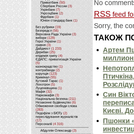
No comments
Приватбанк
(50)
Сбербанк России
(3)
Укрінбанк
(7)
RSS
feed fo
Укрсоцбанк
(2)
Фідобанк
(1)
Юніон стандард банк
(1)
Sorry, the co
Без рубрики
(19)
Безпредєл
(56)
Верховна Рада України
(3)
ТАКОЖ ПО
вибори
(128)
Герої України
(1)
гривня
(3)
Артем П
Дайджест
(1 233)
Дерибан
(25)
епідемія грипу
(4)
миллион
ЄДАПС: приватизація України
(5)
Непотопл
казнокрадство
(1)
контрабанда
(2)
корупція
(123)
Птичкіна,
Кримінал
(55)
Кутовий Тарас
(1)
Розсліду
Лохотрон
(5)
Луценківщина
(1)
Мафія
(32)
Син Вікт
Наркомафія
(3)
Національна безпека
(211)
переписа
Незаконне будівництво
(6)
Обмеження свободи слова
Києві. Д
(283)
Педофіли з БЮТу
(2)
переслідування журналістів
Пшонки 
(17)
Персоналії
(4 316)
инвестиц
Абдуллін Олександр
(3)