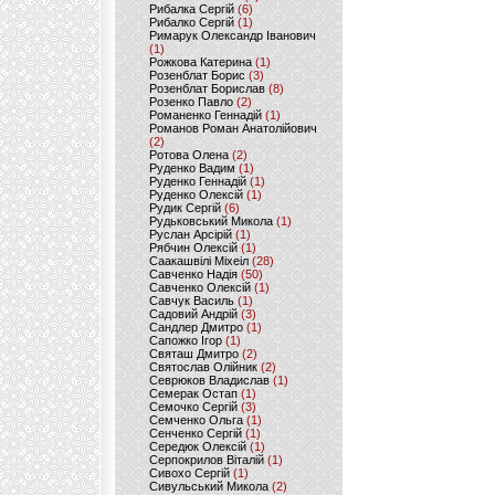
Рибалка Сергій
(6)
Рибалко Сергій
(1)
Римарук Олександр Іванович
(1)
Рожкова Катерина
(1)
Розенблат Борис
(3)
Розенблат Борислав
(8)
Розенко Павло
(2)
Романенко Геннадій
(1)
Романов Роман Анатолійович
(2)
Ротова Олена
(2)
Руденко Вадим
(1)
Руденко Геннадій
(1)
Руденко Олексій
(1)
Рудик Сергій
(6)
Рудьковський Микола
(1)
Руслан Арсірій
(1)
Рябчин Олексій
(1)
Саакашвілі Міхеіл
(28)
Савченко Надія
(50)
Савченко Олексій
(1)
Савчук Василь
(1)
Садовий Андрій
(3)
Сандлер Дмитро
(1)
Сапожко Ігор
(1)
Святаш Дмитро
(2)
Святослав Олійник
(2)
Севрюков Владислав
(1)
Семерак Остап
(1)
Семочко Сергій
(3)
Семченко Ольга
(1)
Сенченко Сергій
(1)
Середюк Олексій
(1)
Серпокрилов Віталій
(1)
Сивохо Сергій
(1)
Сивульський Микола
(2)