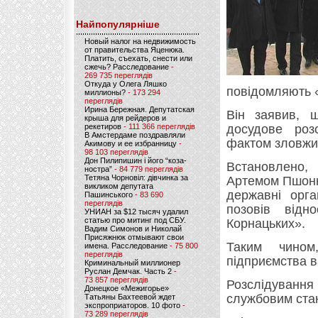
Найпопулярніше
Новый налог на недвижимость
от правительства Яценюка.
Платить, съехать, снести или
сжечь? Расследование
-
269 735 переглядів
Откуда у Олега Ляшко
повідомляють «
миллионы?
- 173 294
переглядів
Ирина Бережная. Депутатская
Він заявив, 
крыша для рейдеров и
рекетиров
- 111 366 переглядів
досудове роз
В Амстердаме поздравляли
фактом зловжи
Акимову и ее избранницу
-
98 103 переглядів
Дон Пилипишин і його “коза-
Встановлено,
ностра”
- 84 779 переглядів
Тетяна Чорновіл: дівчинка за
Артемом Пшонко
викликом депутата
державні орг
Пашинського
- 83 690
переглядів
позовів відн
УНИАН за $12 тысяч удалил
статью про митинг под СБУ.
Корнацьких».
Вадим Симонов и Николай
Присяжнюк отмывают свои
Таким чином
имена. Расследование
- 75 800
переглядів
підприємства в
Криминальный миллионер
Руслан Демчак. Часть 2
-
73 857 переглядів
Розслідуванн
Донецкое «Межигорье»
службовим ста
Татьяны Бахтеевой ждет
экспроприаторов. 10 фото
-
73 289 переглядів