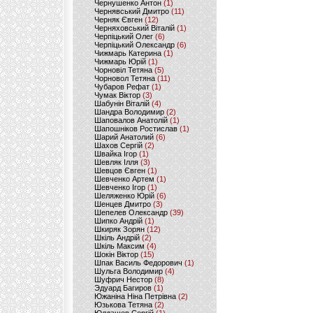
Чернушенко Антон
(1)
Чернявський Дмитро
(11)
Черняк Євген
(12)
Черняховський Віталій
(1)
Черпіцький Олег
(6)
Черпіцький Олександр
(6)
Чижмарь Катерина
(1)
Чижмарь Юрій
(1)
Чорновіл Тетяна
(5)
Чорновол Тетяна
(11)
Чубаров Рефат
(1)
Чумак Віктор
(3)
Шабунін Віталій
(4)
Шандра Володимир
(2)
Шаповалов Анатолій
(1)
Шапошніков Ростислав
(1)
Шарий Анатолий
(6)
Шахов Сергій
(2)
Швайка Ігор
(1)
Шевляк Ілля
(3)
Шевцов Євген
(1)
Шевченко Артем
(1)
Шевченко Ігор
(1)
Шеляженко Юрій
(6)
Шенцев Дмитро
(3)
Шепелев Олександр
(39)
Шипко Андрій
(1)
Шкиряк Зорян
(12)
Шкіль Андрій
(2)
Шкіль Максим
(4)
Шокін Віктор
(15)
Шпак Василь Федорович
(1)
Шульга Володимир
(4)
Шуфрич Нестор
(8)
Эдуард Багиров
(1)
Южаніна Ніна Петрівна
(2)
Юзькова Тетяна
(2)