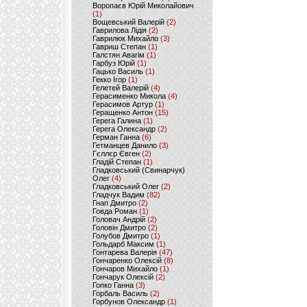
Воропаєв Юрій Миколайович
(1)
Вощевський Валерій
(2)
Гаврилова Лідія
(2)
Гаврилюк Михайло
(3)
Гавриш Степан
(1)
Галстян Авагім
(1)
Гарбуз Юрій
(1)
Гацько Василь
(1)
Гекко Ігор
(1)
Гелетей Валерій
(4)
Герасименко Микола
(4)
Герасимов Артур
(1)
Геращенко Антон
(15)
Герега Галина
(1)
Герега Олександр
(2)
Герман Ганна
(6)
Гетманцев Данило
(3)
Гєллєр Євген
(2)
Гладій Степан
(1)
Гладковський (Свинарчук)
Олег
(4)
Гладковський Олег
(2)
Гладчук Вадим
(82)
Гнап Дмитро
(2)
Говда Роман
(1)
Головач Андрій
(2)
Головін Дмитро
(2)
Голубов Дмитро
(1)
Гольдарб Максим
(1)
Гонтарева Валерія
(47)
Гончаренко Олексій
(8)
Гончаров Михайло
(1)
Гончарук Олексій
(2)
Гопко Ганна
(3)
Горбаль Василь
(2)
Горбунов Олександр
(1)