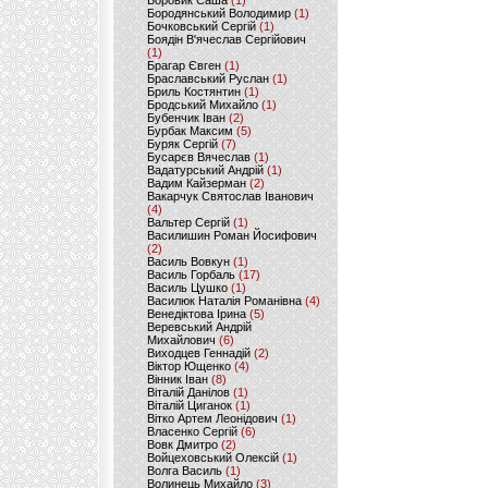
Боровик Саша
(1)
Бородянський Володимир
(1)
Бочковський Сергій
(1)
Боядін В'ячеслав Сергійович
(1)
Брагар Євген
(1)
Браславський Руслан
(1)
Бриль Костянтин
(1)
Бродський Михайло
(1)
Бубенчик Іван
(2)
Бурбак Максим
(5)
Буряк Сергій
(7)
Бусарєв Вячеслав
(1)
Вадатурський Андрій
(1)
Вадим Кайзерман
(2)
Вакарчук Святослав Іванович
(4)
Вальтер Сергій
(1)
Василишин Роман Йосифович
(2)
Василь Вовкун
(1)
Василь Горбаль
(17)
Василь Цушко
(1)
Василюк Наталія Романівна
(4)
Венедіктова Ірина
(5)
Веревський Андрій
Михайлович
(6)
Виходцев Геннадій
(2)
Віктор Ющенко
(4)
Вінник Іван
(8)
Віталій Данілов
(1)
Віталій Циганок
(1)
Вітко Артем Леонідович
(1)
Власенко Сергій
(6)
Вовк Дмитро
(2)
Войцеховський Олексій
(1)
Волга Василь
(1)
Волинець Михайло
(3)