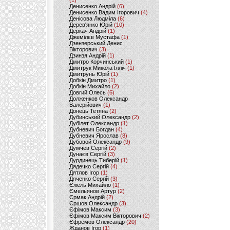
(1)
Денисенко Андрій
(6)
Денисенко Вадим Ігорович
(4)
Денісова Людміла
(6)
Дерев'янко Юрій
(10)
Деркач Андрій
(1)
Джемілєв Мустафа
(1)
Дзензерський Денис
Вікторович
(3)
Дзинзя Андрій
(1)
Дмитро Корчинський
(1)
Дмитрук Микола Ілліч
(1)
Дмитрунь Юрій
(1)
Добкін Дмитро
(1)
Добкін Михайло
(2)
Довгий Олесь
(6)
Долженков Олександр
Валерійович
(1)
Донець Тетяна
(2)
Дубинський Олександр
(2)
Дубілет Олександр
(1)
Дубневич Богдан
(4)
Дубневич Ярослав
(8)
Дубовой Олександр
(9)
Думчев Сергій
(2)
Дунаєв Сергій
(3)
Дурдинець Тиберій
(1)
Дядечко Сергій
(4)
Дятлов Ігор
(1)
Дяченко Сергій
(3)
Єжель Михайло
(1)
Ємельянов Артур
(2)
Єрмак Андрій
(2)
Єршов Олександр
(3)
Єфімов Максим
(3)
Єфімов Максим Вікторович
(2)
Єфремов Олександр
(20)
Жданов Ігор
(1)