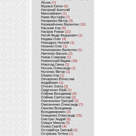
Лісник
(7)
Мураєв Євген
(6)
Нагорний Анатолій
Миколайович
(1)
Наем Мустафа
(7)
Назаренко Віктор
(3)
Наливайченко Валентин
(10)
Насалик Ігор
(9)
Насіров Роман
(21)
Негой Федір Федорович
(1)
Недава Олег
(4)
Немодрук Наталія
(1)
Низенко Олег
(1)
Ничипоренко Валентин
(1)
Німченко Василь
(2)
Новак Славомір
(1)
Новинський Вадим
(16)
Новосад Ганна
(1)
Носаль Олександр
(1)
Нусенкіс Віктор
(1)
Оверко Ігор
(1)
Овчаренко В'ячеслав
Андрійович
(1)
Огнєвіч Злата
(3)
Одарченко Юрій
(1)
Олійник Володимир
(4)
Олійник Святослав
(2)
Омельченко Григорій
(3)
Омельченко Олександр
(7)
Омелян Володимир
Володимирович
(2)
Онищенко Олександр
(15)
Оністрат Андрій
(6)
Оніщук Микола
(3)
Осика Сергій
(4)
Остафійчук Григорій
(1)
Острікова Тетяна
(1)