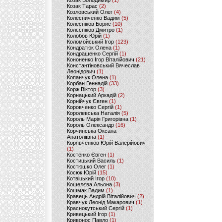
Козак Володимир
(1)
Козак Тарас
(2)
Козловський Олег
(4)
Колесниченко Вадим
(5)
Колесніков Борис
(10)
Колєсніков Дмитро
(1)
Колобов Юрій
(1)
Коломойський Ігор
(123)
Кондратюк Олена
(1)
Кондрашенко Сергій
(1)
Кононенко Ігор Віталійович
(21)
Константіновський Вячеслав
Леонідович
(1)
Копанчук Олена
(1)
Корбан Геннадій
(33)
Корж Віктор
(3)
Корнацький Аркадій
(2)
Корнійчук Євген
(1)
Коровченко Сергій
(1)
Королевська Наталія
(5)
Король Марія Григорівна
(1)
Король Олександр
(16)
Корчинська Оксана
Анатоліївна
(1)
Корявченков Юрій Валерійович
(1)
Костенко Євген
(1)
Костицький Василь
(1)
Костюшко Олег
(1)
Косюк Юрій
(15)
Котвіцький Ігор
(10)
Кошелєва Альона
(3)
Кошмак Вадим
(1)
Кравець Андрій Віталійович
(2)
Кравчук Леонід Макарович
(1)
Краснокутський Сергій
(1)
Кривецький Ігор
(1)
Кривонос Павло
(1)