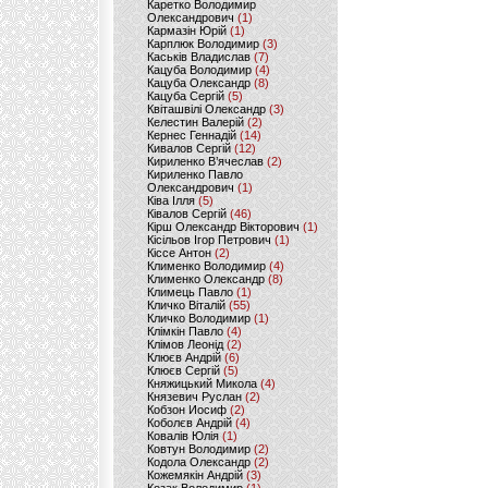
Каретко Володимир
Олександрович
(1)
Кармазін Юрій
(1)
Карплюк Володимир
(3)
Каськів Владислав
(7)
Кацуба Володимир
(4)
Кацуба Олександр
(8)
Кацуба Сергій
(5)
Квіташвілі Олександр
(3)
Келестин Валерій
(2)
Кернес Геннадій
(14)
Кивалов Сергій
(12)
Кириленко В’ячеслав
(2)
Кириленко Павло
Олександрович
(1)
Ківа Ілля
(5)
Ківалов Сергій
(46)
Кірш Олександр Вікторович
(1)
Кісільов Ігор Петрович
(1)
Кіссе Антон
(2)
Клименко Володимир
(4)
Клименко Олександр
(8)
Климець Павло
(1)
Кличко Віталій
(55)
Кличко Володимир
(1)
Клімкін Павло
(4)
Клімов Леонід
(2)
Клюєв Андрій
(6)
Клюєв Сергій
(5)
Княжицький Микола
(4)
Князевич Руслан
(2)
Кобзон Иосиф
(2)
Коболєв Андрій
(4)
Ковалів Юлія
(1)
Ковтун Володимир
(2)
Кодола Олександр
(2)
Кожемякін Андрій
(3)