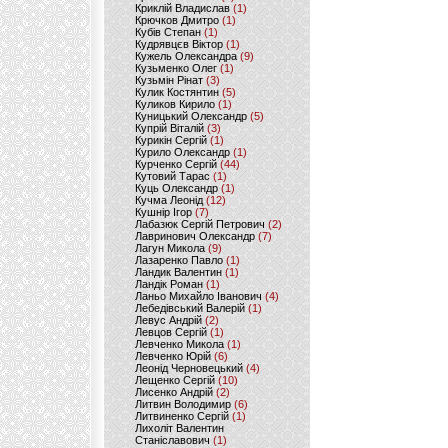
Криклій Владислав
(1)
Крючков Дмитро
(1)
Кубів Степан
(1)
Кудрявцєв Віктор
(1)
Кужель Олександра
(9)
Кузьменко Олег
(1)
Кузьмін Рінат
(3)
Кулик Костянтин
(5)
Куликов Кирило
(1)
Куницький Олександр
(5)
Купрій Віталій
(3)
Курикін Сергій
(1)
Курило Олександр
(1)
Курченко Сергій
(44)
Кутовий Тарас
(1)
Куць Олександр
(1)
Кучма Леонід
(12)
Кушнір Ігор
(7)
Лабазюк Сергій Петрович
(2)
Лавринович Олександр
(7)
Лагун Микола
(9)
Лазаренко Павло
(1)
Ландик Валентин
(1)
Ландік Роман
(1)
Ланьо Михайло Іванович
(4)
Лебедівський Валерій
(1)
Левус Андрій
(2)
Левцов Сергій
(1)
Левченко Микола
(1)
Левченко Юрій
(6)
Леонід Черновецький
(4)
Лещенко Сергій
(10)
Лисенко Андрій
(2)
Литвин Володимир
(6)
Литвиненко Сергій
(1)
Лихоліт Валентин
Станіславович
(1)