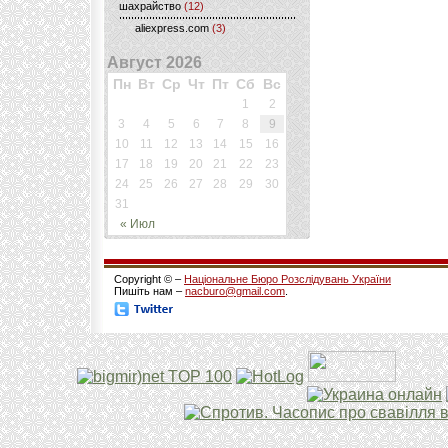
шахрайство
(12)
aliexpress.com
(3)
Август 2026
Пн
Вт
Ср
Чт
Пт
Сб
Вс
1
2
3
4
5
6
7
8
9
10
11
12
13
14
15
16
17
18
19
20
21
22
23
24
25
26
27
28
29
30
31
« Июл
Copyright © –
Національне Бюро Розслідувань України
Пишіть нам –
nacburo@gmail.com
.