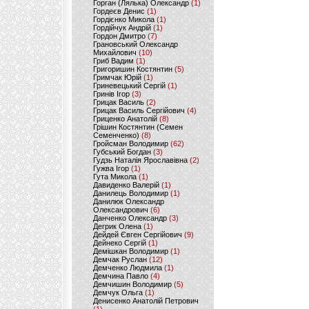
Горган (Лялька) Олександр
(1)
Гордеєв Денис
(1)
Гордієнко Микола
(1)
Гордійчук Андрій
(1)
Гордон Дмитро
(7)
Грановський Олександр
Михайлович
(10)
Гриб Вадим
(1)
Григоришин Костянтин
(5)
Гримчак Юрій
(1)
Гриневецький Сергій
(1)
Гринів Ігор
(3)
Грицак Василь
(2)
Грицак Василь Сергійович
(4)
Гриценко Анатолій
(8)
Грішин Костянтин (Семен
Семенченко)
(8)
Гройсман Володимир
(62)
Губський Богдан
(3)
Гудзь Наталія Ярославівна
(2)
Гужва Ігор
(1)
Гута Микола
(1)
Давиденко Валерій
(1)
Данилець Володимир
(1)
Данилюк Олександр
Олександрович
(6)
Данченко Олександр
(3)
Дегрик Олена
(1)
Дейдей Євген Сергійович
(9)
Дейнеко Сергій
(1)
Демішкан Володимир
(1)
Демчак Руслан
(12)
Демченко Людмила
(1)
Демчина Павло
(4)
Демчишин Володимир
(5)
Демчук Ольга
(1)
Денисенко Анатолій Петрович