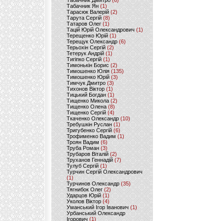
Табачник Дмитро
(6)
Табачник Ян
(1)
Тарасюк Валерій
(2)
Тарута Сергій
(8)
Татаров Олег
(1)
Тацій Юрій Олександрович
(1)
Терещенко Юрій
(1)
Терещук Олександр
(6)
Терьохін Сергій
(2)
Тетерук Андрій
(1)
Тигіпко Сергій
(1)
Тимонькін Борис
(2)
Тимошенко Юлія
(135)
Тимошенко Юрій
(3)
Тимчук Дмитро
(3)
Тихонов Віктор
(1)
Тицький Богдан
(1)
Тищенко Микола
(2)
Тищенко Олена
(8)
Тищенко Сергій
(4)
Ткаченко Олександр
(10)
Требушкін Руслан
(1)
Тригубенко Сергій
(6)
Трофименко Вадим
(1)
Троян Вадим
(6)
Труба Роман
(3)
Трубаров Віталій
(2)
Труханов Геннадій
(7)
Тулуб Сергій
(1)
Турчин Сергій Олександрович
(1)
Турчинов Олександр
(35)
Тягнибок Олег
(2)
Ударцов Юрій
(1)
Уколов Віктор
(4)
Уманський Ігор Іванович
(1)
Урбанський Олександр
Ігорович
(1)