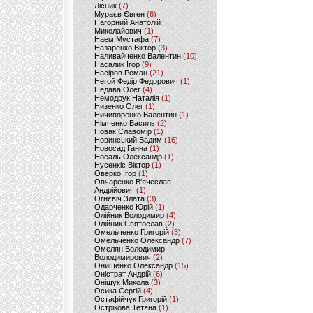
Лісник
(7)
Мураєв Євген
(6)
Нагорний Анатолій
Миколайович
(1)
Наем Мустафа
(7)
Назаренко Віктор
(3)
Наливайченко Валентин
(10)
Насалик Ігор
(9)
Насіров Роман
(21)
Негой Федір Федорович
(1)
Недава Олег
(4)
Немодрук Наталія
(1)
Низенко Олег
(1)
Ничипоренко Валентин
(1)
Німченко Василь
(2)
Новак Славомір
(1)
Новинський Вадим
(16)
Новосад Ганна
(1)
Носаль Олександр
(1)
Нусенкіс Віктор
(1)
Оверко Ігор
(1)
Овчаренко В'ячеслав
Андрійович
(1)
Огнєвіч Злата
(3)
Одарченко Юрій
(1)
Олійник Володимир
(4)
Олійник Святослав
(2)
Омельченко Григорій
(3)
Омельченко Олександр
(7)
Омелян Володимир
Володимирович
(2)
Онищенко Олександр
(15)
Оністрат Андрій
(6)
Оніщук Микола
(3)
Осика Сергій
(4)
Остафійчук Григорій
(1)
Острікова Тетяна
(1)