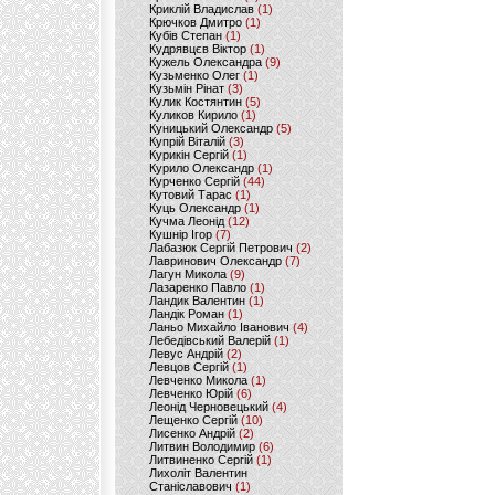
Криклій Владислав
(1)
Крючков Дмитро
(1)
Кубів Степан
(1)
Кудрявцєв Віктор
(1)
Кужель Олександра
(9)
Кузьменко Олег
(1)
Кузьмін Рінат
(3)
Кулик Костянтин
(5)
Куликов Кирило
(1)
Куницький Олександр
(5)
Купрій Віталій
(3)
Курикін Сергій
(1)
Курило Олександр
(1)
Курченко Сергій
(44)
Кутовий Тарас
(1)
Куць Олександр
(1)
Кучма Леонід
(12)
Кушнір Ігор
(7)
Лабазюк Сергій Петрович
(2)
Лавринович Олександр
(7)
Лагун Микола
(9)
Лазаренко Павло
(1)
Ландик Валентин
(1)
Ландік Роман
(1)
Ланьо Михайло Іванович
(4)
Лебедівський Валерій
(1)
Левус Андрій
(2)
Левцов Сергій
(1)
Левченко Микола
(1)
Левченко Юрій
(6)
Леонід Черновецький
(4)
Лещенко Сергій
(10)
Лисенко Андрій
(2)
Литвин Володимир
(6)
Литвиненко Сергій
(1)
Лихоліт Валентин
Станіславович
(1)