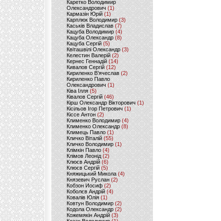
Каретко Володимир
Олександрович
(1)
Кармазін Юрій
(1)
Карплюк Володимир
(3)
Каськів Владислав
(7)
Кацуба Володимир
(4)
Кацуба Олександр
(8)
Кацуба Сергій
(5)
Квіташвілі Олександр
(3)
Келестин Валерій
(2)
Кернес Геннадій
(14)
Кивалов Сергій
(12)
Кириленко В’ячеслав
(2)
Кириленко Павло
Олександрович
(1)
Ківа Ілля
(5)
Ківалов Сергій
(46)
Кірш Олександр Вікторович
(1)
Кісільов Ігор Петрович
(1)
Кіссе Антон
(2)
Клименко Володимир
(4)
Клименко Олександр
(8)
Климець Павло
(1)
Кличко Віталій
(55)
Кличко Володимир
(1)
Клімкін Павло
(4)
Клімов Леонід
(2)
Клюєв Андрій
(6)
Клюєв Сергій
(5)
Княжицький Микола
(4)
Князевич Руслан
(2)
Кобзон Иосиф
(2)
Коболєв Андрій
(4)
Ковалів Юлія
(1)
Ковтун Володимир
(2)
Кодола Олександр
(2)
Кожемякін Андрій
(3)