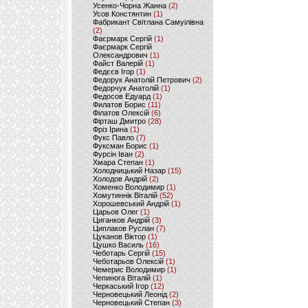
Усенко-Чорна Жанна
(2)
Усов Констянтин
(1)
Фабрикант Світлана Самуілівна
(2)
Фаєрмарк Сергій
(1)
Фаєрмарк Сергій
Олександрович
(1)
Файст Валерій
(1)
Федєєв Ігор
(1)
Федорук Анатолій Петрович
(2)
Федорчук Анатолій
(1)
Федосов Едуард
(1)
Филатов Борис
(11)
Філатов Олексій
(6)
Фірташ Дмитро
(28)
Фріз Ірина
(1)
Фукс Павло
(7)
Фуксман Борис
(1)
Фурсін Іван
(2)
Хмара Степан
(1)
Холодницький Назар
(15)
Холодов Андрій
(2)
Хоменко Володимир
(1)
Хомутиннік Віталій
(52)
Хорошевський Андрій
(1)
Царьов Олег
(1)
Циганков Андрій
(3)
Циплаков Руслан
(7)
Цуканов Віктор
(1)
Цушко Василь
(16)
Чеботарь Сергій
(15)
Чеботарьов Олексій
(1)
Чемерис Володимир
(1)
Чепинога Віталій
(1)
Черкаський Ігор
(12)
Черновецький Леонід
(2)
Черновецький Степан
(3)