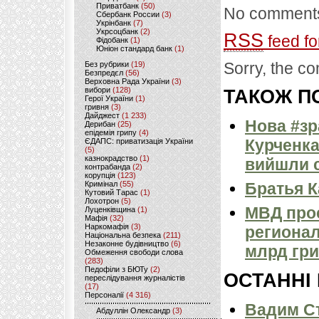
Приватбанк
(50)
No comments
Сбербанк России
(3)
Укрінбанк
(7)
Укрсоцбанк
(2)
RSS
feed fo
Фідобанк
(1)
Юніон стандард банк
(1)
Sorry, the co
Без рубрики
(19)
Безпредєл
(56)
Верховна Рада України
(3)
вибори
(128)
ТАКОЖ ПО
Герої України
(1)
гривня
(3)
Дайджест
(1 233)
Нова #зр
Дерибан
(25)
епідемія грипу
(4)
Курченка
ЄДАПС: приватизація України
(5)
казнокрадство
(1)
вийшли с
контрабанда
(2)
корупція
(123)
Кримінал
(55)
Братья 
Кутовий Тарас
(1)
Лохотрон
(5)
МВД прос
Луценківщина
(1)
Мафія
(32)
Наркомафія
(3)
регионал
Національна безпека
(211)
Незаконне будівництво
(6)
млрд гр
Обмеження свободи слова
(283)
Педофіли з БЮТу
(2)
ОСТАННІ
переслідування журналістів
(17)
Персоналії
(4 316)
Вадим Ст
Абдуллін Олександр
(3)