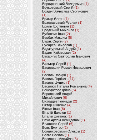
Боровик Саша
(1)
Бородянський Володимир
(1)
Бочковський Сергій
(1)
Боядін В'ячеслав Сергійович
(1)
Брагар Євген
(1)
Браславський Руслан
(1)
Бриль Костянтин
(1)
Бродський Михайло
(1)
Бубенчик Іван
(2)
Бурбак Максим
(5)
Буряк Сергій
(7)
Бусарєв Вячеслав
(1)
Вадатурський Андрій
(1)
Вадим Кайзерман
(2)
Вакарчук Святослав Іванович
(4)
Вальтер Сергій
(1)
Василишин Роман Йосифович
(2)
Василь Вовкун
(1)
Василь Горбаль
(17)
Василь Цушко
(1)
Василюк Наталія Романівна
(4)
Венедіктова Ірина
(5)
Веревський Андрій
Михайлович
(6)
Виходцев Геннадій
(2)
Віктор Ющенко
(4)
Вінник Іван
(8)
Віталій Данілов
(1)
Віталій Циганок
(1)
Вітко Артем Леонідович
(1)
Власенко Сергій
(6)
Вовк Дмитро
(2)
Войцеховський Олексій
(1)
Волга Василь
(1)
Волинець Михайло
(3)