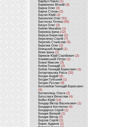
Барбул Павло
(1)
Барвіненко Віталій
(3)
Барна Олег
(4)
Барна Степан
(2)
Баулін Юрій
(2)
Бахматюк Олег
(91)
Бахтеєва Тетяна
(55)
Бачун Олег
(3)
Бейлін Михайло
(1)
Бережна Ірина
(12)
Береза Борислав
(2)
Березенко Сергій
(7)
Березкін Станіслав
(5)
Березюк Олег
(2)
Білецький Андрій
(1)
Білик Ірина
(1)
Бірюков Юрій Сергійович
(2)
Блажівський Петро
(1)
Бланк Максим
(3)
Бобов Геннадій
(2)
Бобов Геннадій Борисович
(1)
Богартирьова Раїса
(32)
Богдан Андрій
(8)
Богдан Губський
(1)
Богдан Руслан
(8)
Боголюбов Геннадій Борисович
(5)
Богомолець Ольга
(2)
Богуслаєв Вячеслав
(4)
Бойко Юрій
(13)
Бондар Віктор Васильович
(1)
Бондарєв Костянтин
(4)
Бондарчук Сергій
(1)
Бондик Валерій
(1)
Бондик Віктор
(5)
Борзов Сергiй
(2)
Борис Адамов
(1)