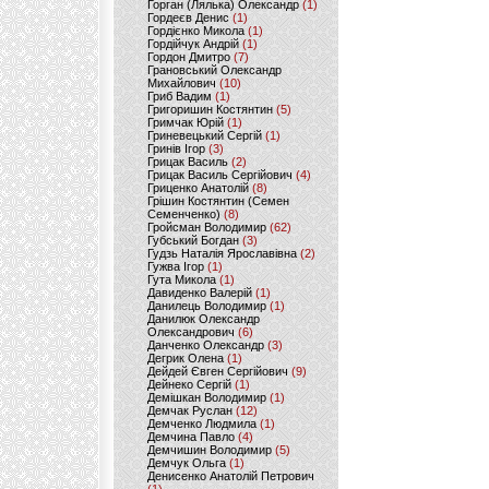
Горган (Лялька) Олександр
(1)
Гордеєв Денис
(1)
Гордієнко Микола
(1)
Гордійчук Андрій
(1)
Гордон Дмитро
(7)
Грановський Олександр
Михайлович
(10)
Гриб Вадим
(1)
Григоришин Костянтин
(5)
Гримчак Юрій
(1)
Гриневецький Сергій
(1)
Гринів Ігор
(3)
Грицак Василь
(2)
Грицак Василь Сергійович
(4)
Гриценко Анатолій
(8)
Грішин Костянтин (Семен
Семенченко)
(8)
Гройсман Володимир
(62)
Губський Богдан
(3)
Гудзь Наталія Ярославівна
(2)
Гужва Ігор
(1)
Гута Микола
(1)
Давиденко Валерій
(1)
Данилець Володимир
(1)
Данилюк Олександр
Олександрович
(6)
Данченко Олександр
(3)
Дегрик Олена
(1)
Дейдей Євген Сергійович
(9)
Дейнеко Сергій
(1)
Демішкан Володимир
(1)
Демчак Руслан
(12)
Демченко Людмила
(1)
Демчина Павло
(4)
Демчишин Володимир
(5)
Демчук Ольга
(1)
Денисенко Анатолій Петрович