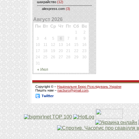
шахрайство
(12)
aliexpress.com
(3)
Август 2026
Пн
Вт
Ср
Чт
Пт
Сб
Вс
1
2
3
4
5
6
7
8
9
10
11
12
13
14
15
16
17
18
19
20
21
22
23
24
25
26
27
28
29
30
31
« Июл
Copyright © –
Національне Бюро Розслідувань України
Пишіть нам –
nacburo@gmail.com
.