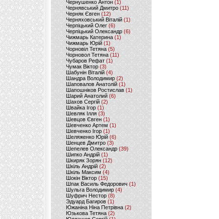
Чернушенко Антон
(1)
Чернявський Дмитро
(11)
Черняк Євген
(12)
Черняховський Віталій
(1)
Черпіцький Олег
(6)
Черпіцький Олександр
(6)
Чижмарь Катерина
(1)
Чижмарь Юрій
(1)
Чорновіл Тетяна
(5)
Чорновол Тетяна
(11)
Чубаров Рефат
(1)
Чумак Віктор
(3)
Шабунін Віталій
(4)
Шандра Володимир
(2)
Шаповалов Анатолій
(1)
Шапошніков Ростислав
(1)
Шарий Анатолий
(6)
Шахов Сергій
(2)
Швайка Ігор
(1)
Шевляк Ілля
(3)
Шевцов Євген
(1)
Шевченко Артем
(1)
Шевченко Ігор
(1)
Шеляженко Юрій
(6)
Шенцев Дмитро
(3)
Шепелев Олександр
(39)
Шипко Андрій
(1)
Шкиряк Зорян
(12)
Шкіль Андрій
(2)
Шкіль Максим
(4)
Шокін Віктор
(15)
Шпак Василь Федорович
(1)
Шульга Володимир
(4)
Шуфрич Нестор
(8)
Эдуард Багиров
(1)
Южаніна Ніна Петрівна
(2)
Юзькова Тетяна
(2)