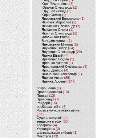
Юлдашев Сергій
(1)
Юлія Тимошенко
(8)
Юраков Олександр
(1)
Юрушев Леонід
(3)
Юфа Семен
(1)
Яворівський Володимир
(1)
Якибчук Мирослав
(5)
Якименко Олександр
(3)
Якименко Олена
(1)
Якімчук Олександр
(1)
Яловий Костянтин
Володимирович
(1)
Янковський Микола
(2)
Янукович Віктор
(64)
Янукович Олександр
(20)
Ярема Віталій
(4)
Яременко Богдан
(1)
Яресько Наталія
(1)
Ярославський Олександр
(3)
Ярош Дмитро
(4)
Ясинський Олександр
(1)
Яценко Антон
(58)
Яценюк Арсеній
(147)
покращення
(1)
Права человека
(13)
Приват
(13)
Провокація
(7)
Рейдери
(15)
російська гебня
(8)
Російсько-українська війна
(793)
Судова корупція
(4)
тендерна мафія
(36)
Тероризм
(4)
Укрсоцбанк
(3)
фальсифікація виборів
(1)
Фокстрот
(13)