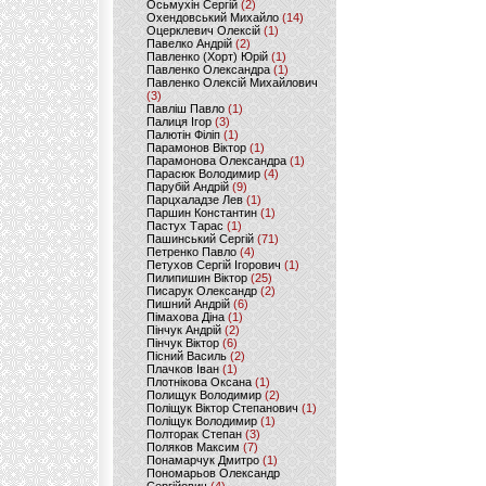
Осьмухін Сергій
(2)
Охендовський Михайло
(14)
Оцерклевич Олексій
(1)
Павелко Андрій
(2)
Павленко (Хорт) Юрій
(1)
Павленко Олександра
(1)
Павленко Олексій Михайлович
(3)
Павліш Павло
(1)
Палиця Ігор
(3)
Палютін Філіп
(1)
Парамонов Віктор
(1)
Парамонова Олександра
(1)
Парасюк Володимир
(4)
Парубій Андрій
(9)
Парцхаладзе Лев
(1)
Паршин Константин
(1)
Пастух Тарас
(1)
Пашинський Сергій
(71)
Петренко Павло
(4)
Петухов Сергій Ігорович
(1)
Пилипишин Віктор
(25)
Писарук Олександр
(2)
Пишний Андрій
(6)
Пімахова Діна
(1)
Пінчук Андрій
(2)
Пінчук Віктор
(6)
Пісний Василь
(2)
Плачков Іван
(1)
Плотнікова Оксана
(1)
Полищук Володимир
(2)
Поліщук Віктор Степанович
(1)
Поліщук Володимир
(1)
Полторак Степан
(3)
Поляков Максим
(7)
Понамарчук Дмитро
(1)
Пономарьов Олександр