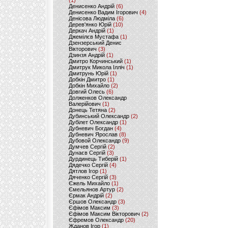
(1)
Денисенко Андрій
(6)
Денисенко Вадим Ігорович
(4)
Денісова Людміла
(6)
Дерев'янко Юрій
(10)
Деркач Андрій
(1)
Джемілєв Мустафа
(1)
Дзензерський Денис
Вікторович
(3)
Дзинзя Андрій
(1)
Дмитро Корчинський
(1)
Дмитрук Микола Ілліч
(1)
Дмитрунь Юрій
(1)
Добкін Дмитро
(1)
Добкін Михайло
(2)
Довгий Олесь
(6)
Долженков Олександр
Валерійович
(1)
Донець Тетяна
(2)
Дубинський Олександр
(2)
Дубілет Олександр
(1)
Дубневич Богдан
(4)
Дубневич Ярослав
(8)
Дубовой Олександр
(9)
Думчев Сергій
(2)
Дунаєв Сергій
(3)
Дурдинець Тиберій
(1)
Дядечко Сергій
(4)
Дятлов Ігор
(1)
Дяченко Сергій
(3)
Єжель Михайло
(1)
Ємельянов Артур
(2)
Єрмак Андрій
(2)
Єршов Олександр
(3)
Єфімов Максим
(3)
Єфімов Максим Вікторович
(2)
Єфремов Олександр
(20)
Жданов Ігор
(1)