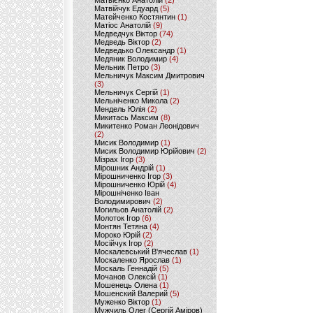
Матвієнко Анатолій
(2)
Матвійчук Едуард
(5)
Матейченко Костянтин
(1)
Матіос Анатолій
(9)
Медведчук Віктор
(74)
Медведь Віктор
(2)
Медведько Олександр
(1)
Медяник Володимир
(4)
Мельник Петро
(3)
Мельничук Максим Дмитрович
(3)
Мельничук Сергій
(1)
Мельніченко Микола
(2)
Мендель Юлія
(2)
Микитась Максим
(8)
Микитенко Роман Леонідович
(2)
Мисик Володимир
(1)
Мисик Володимир Юрійович
(2)
Мізрах Ігор
(3)
Мірошник Андрій
(1)
Мірошниченко Ігор
(3)
Мірошниченко Юрій
(4)
Мірошніченко Іван
Володимирович
(2)
Могильов Анатолій
(2)
Молоток Ігор
(6)
Монтян Тетяна
(4)
Мороко Юрій
(2)
Мосійчук Ігор
(2)
Москалевський В'ячеслав
(1)
Москаленко Ярослав
(1)
Москаль Геннадій
(5)
Мочанов Олексій
(1)
Мошенець Олена
(1)
Мошенский Валерий
(5)
Муженко Віктор
(1)
Мужчиль Олег (Сергій Аміров)