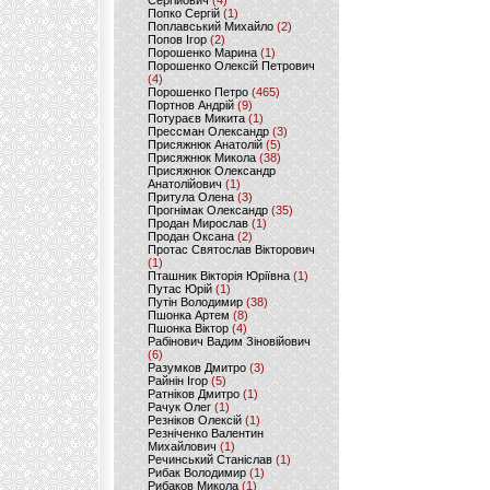
Сергійович
(4)
Попко Сергій
(1)
Поплавський Михайло
(2)
Попов Ігор
(2)
Порошенко Марина
(1)
Порошенко Олексій Петрович
(4)
Порошенко Петро
(465)
Портнов Андрій
(9)
Потураєв Микита
(1)
Прессман Олександр
(3)
Присяжнюк Анатолій
(5)
Присяжнюк Микола
(38)
Присяжнюк Олександр
Анатолійович
(1)
Притула Олена
(3)
Прогнімак Олександр
(35)
Продан Мирослав
(1)
Продан Оксана
(2)
Протас Святослав Вікторович
(1)
Пташник Вікторія Юріївна
(1)
Путас Юрій
(1)
Путін Володимир
(38)
Пшонка Артем
(8)
Пшонка Віктор
(4)
Рабінович Вадим Зіновійович
(6)
Разумков Дмитро
(3)
Райнін Ігор
(5)
Ратніков Дмитро
(1)
Рачук Олег
(1)
Резніков Олексій
(1)
Резніченко Валентин
Михайлович
(1)
Речинський Станіслав
(1)
Рибак Володимир
(1)
Рибаков Микола
(1)