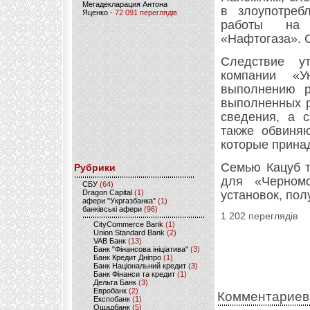
Мегадекларация Антона
в злоупотреб
Яценко
- 72 091 переглядів
работы на 
«Нафтогаза». С
Следствие у
компании «У
выполнению р
выполненных р
сведения, а 
также обвиняю
которые прина
Семью Кацуб т
Рубрики
для «Черном
CБУ
(64)
Dragon Capital
(1)
установок, по
афери "Укргазбанка"
(1)
банківські афери
(96)
1 202 переглядів
CityCommerce Bank
(1)
Union Standard Bank
(2)
VAB Банк
(13)
Банк "Фінансова ініціатива"
(3)
Банк Кредит Дніпро
(1)
Банк Національний кредит
(3)
Банк Фінанси та кредит
(1)
Дельта Банк
(3)
Евробанк
(2)
Комментариев
Експобанк
(1)
Ощадбанк
(5)