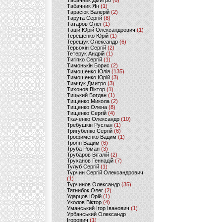
Табачник Дмитро
(6)
Табачник Ян
(1)
Тарасюк Валерій
(2)
Тарута Сергій
(8)
Татаров Олег
(1)
Тацій Юрій Олександрович
(1)
Терещенко Юрій
(1)
Терещук Олександр
(6)
Терьохін Сергій
(2)
Тетерук Андрій
(1)
Тигіпко Сергій
(1)
Тимонькін Борис
(2)
Тимошенко Юлія
(135)
Тимошенко Юрій
(3)
Тимчук Дмитро
(3)
Тихонов Віктор
(1)
Тицький Богдан
(1)
Тищенко Микола
(2)
Тищенко Олена
(8)
Тищенко Сергій
(4)
Ткаченко Олександр
(10)
Требушкін Руслан
(1)
Тригубенко Сергій
(6)
Трофименко Вадим
(1)
Троян Вадим
(6)
Труба Роман
(3)
Трубаров Віталій
(2)
Труханов Геннадій
(7)
Тулуб Сергій
(1)
Турчин Сергій Олександрович
(1)
Турчинов Олександр
(35)
Тягнибок Олег
(2)
Ударцов Юрій
(1)
Уколов Віктор
(4)
Уманський Ігор Іванович
(1)
Урбанський Олександр
Ігорович
(1)