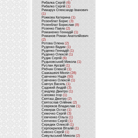
Рибалка Сергій
(6)
Рибалко Сергій
(1)
Римарук Олександр Іванович
(1)
Рожкова Катерина
(1)
Розенблат Борис
(3)
Розенблат Борислав
(8)
Розенко Павло
(2)
Романенко Геннадій
(1)
Романов Роман Анатолійович
(2)
Ротова Олена
(2)
Руденко Вадим
(1)
Руденко Геннадій
(1)
Руденко Олексій
(1)
Рудик Сергій
(6)
Рудьковський Микола
(1)
Руслан Арсірій
(1)
Рябчин Олексій
(1)
Саакашвілі Міхеіл
(28)
Савченко Надія
(50)
Савченко Олексій
(1)
Савчук Василь
(1)
Садовий Андрій
(3)
Сандлер Дмитро
(1)
Сапожко Ігор
(1)
Святаш Дмитро
(2)
Святослав Олійник
(2)
Севрюков Владислав
(1)
Семерак Остап
(1)
Семочко Сергій
(3)
Семченко Ольга
(1)
Сенченко Сергій
(1)
Середюк Олексій
(1)
Серпокрилов Віталій
(1)
Сивохо Сергій
(1)
Сивульський Микола
(2)