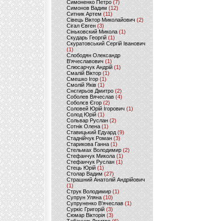
Симоненко Петро
(7)
Симонов Вадим
(12)
Ситник Артем
(11)
Сівець Віктор Миколайович
(2)
Сігал Євген
(3)
Сіньковский Микола
(1)
Скударь Георгій
(1)
Скуратовський Сергій Іванович
(1)
Слободян Олександр
В'ячеславович
(1)
Слюсарчук Андрій
(1)
Смалій Віктор
(1)
Смешко Ігор
(1)
Смолій Яків
(1)
Снєгирьов Дмитро
(2)
Соболев Вячеслав
(4)
Соболєв Єгор
(2)
Соловей Юрій Ігорович
(1)
Солод Юрій
(1)
Сольвар Руслан
(2)
Сотнік Олена
(1)
Ставицький Едуард
(9)
Стаднійчук Роман
(3)
Старикова Ганна
(1)
Стельмах Володимир
(2)
Стефанчук Микола
(1)
Стефанчук Руслан
(1)
Стець Юрій
(1)
Столар Вадим
(27)
Страшний Анатолій Андрійович
(1)
Струк Володимир
(1)
Супрун Уляна
(10)
Супруненко В'ячеслав
(1)
Суркіс Григорій
(3)
Сюмар Вікторія
(3)