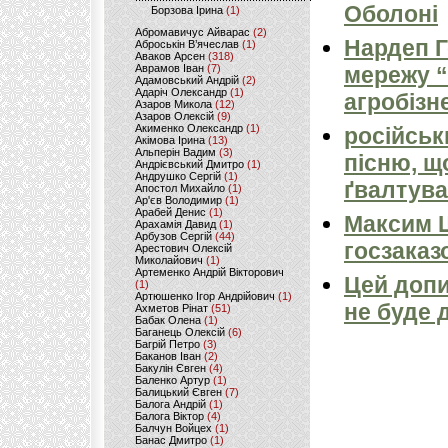
Оболоні
Борзова Ірина
(1)
Абромавичус Айварас
(2)
Нардеп 
Аброськін В’ячеслав
(1)
Аваков Арсен
(318)
Аврамов Іван
(7)
мережу “
Адамовський Андрій
(2)
Адаріч Олександр
(1)
агробізн
Азаров Микола
(12)
Азаров Олексій
(9)
Акименко Олександр
(1)
російськ
Акімова Ірина
(13)
Альперін Вадим
(3)
пісню, щ
Андрієвський Дмитро
(1)
Андрушко Сергій
(1)
ґвалтува
Апостол Михайло
(1)
Ар'єв Володимир
(1)
Арабей Денис
(1)
Максим 
Арахамія Давид
(1)
Арбузов Сергій
(44)
госзаказ
Арестович Олексій
Миколайович
(1)
Артеменко Андрій Вікторович
Цей допи
(1)
Артюшенко Ігор Андрійович
(1)
не буде 
Ахметов Рінат
(51)
Бабак Олена
(1)
Баганець Олексій
(6)
Багрій Петро
(3)
Баканов Іван
(2)
Бакулін Євген
(4)
Баленко Артур
(1)
Балицький Євген
(7)
Балога Андрій
(1)
Балога Віктор
(4)
Балчун Войцех
(1)
Банас Дмитро
(1)