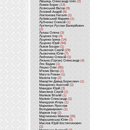
Лівшиць Олександр Ілліч
(2)
Ложкін Борис
(13)
Лозінський Віктор
(9)
Лозовий Андрій
(6)
Локтіонова Наталя
(1)
Лубківський Маркіян
(1)
Лубченко Олексій
(1)
Лук'янчук Руслан Валерійович
(2)
Лукаш Олена
(3)
Луценко Ігор
(4)
Луценко Ірина
(14)
Луценко Юрій
(94)
Львов Богдан
(1)
Льовочкін Сергій
(29)
Льовочкіна Юлія
(7)
Любченко Олексій
(1)
Лялька (Горган) Олександр
(4)
Лях Вадим
(1)
Ляшко Олег
(85)
М'ялик Віктор
(1)
Магута Роман
(1)
Мазепа Ігор
(2)
Макар'ян Давид Борисович
(1)
Макаренко Анатолій
(2)
Македон Юрій
(3)
Максімов Сергій
(1)
Маліков Віталій
(1)
Малінін Олександр
(1)
Манцуров Игорь
(1)
Маркевич Ярослав
Володимирович
(1)
Марков Ігор
(2)
Мартиненко Микола
(26)
Марушевська Юлія
(3)
Маслов Юрій Костянтинович
(2)