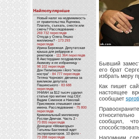
Найпопулярніше
Новый налог на недвижимость
от правительства Яценюка.
Платить, съехать, снести или
сжечь? Расследование
-
269 732 переглядів
Откуда у Олега Ляшко
миллионы?
- 173 293
переглядів
Ирина Бережная. Депутатская
крыша для рейдеров и
рекетиров
- 111 364 переглядів
В Амстердаме поздравляли
Бывший замест
Акимову и ее избранницу
-
98 102 переглядів
его брат Серг
Дон Пилипишин і його “коза-
ностра”
- 84 777 переглядів
избрать меру п
Тетяна Чорновіл: дівчинка за
викликом депутата
Пашинського
- 83 688
Как пишет сай
переглядів
настоящее вр
УНИАН за $12 тысяч удалил
статью про митинг под СБУ.
сообщает
sprot
Вадим Симонов и Николай
Присяжнюк отмывают свои
имена. Расследование
- 75 800
Правоохран
переглядів
относительно
Криминальный миллионер
Руслан Демчак. Часть 2
-
сообщил, чт
73 855 переглядів
Донецкое «Межигорье»
способствовать
Татьяны Бахтеевой ждет
экспроприаторов. 10 фото
-
Напомним, сле
73 288 переглядів