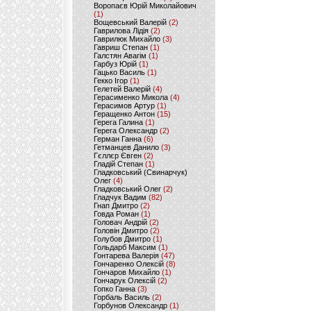
Воропаєв Юрій Миколайович
(1)
Вощевський Валерій
(2)
Гаврилова Лідія
(2)
Гаврилюк Михайло
(3)
Гавриш Степан
(1)
Галстян Авагім
(1)
Гарбуз Юрій
(1)
Гацько Василь
(1)
Гекко Ігор
(1)
Гелетей Валерій
(4)
Герасименко Микола
(4)
Герасимов Артур
(1)
Геращенко Антон
(15)
Герега Галина
(1)
Герега Олександр
(2)
Герман Ганна
(6)
Гетманцев Данило
(3)
Гєллєр Євген
(2)
Гладій Степан
(1)
Гладковський (Свинарчук)
Олег
(4)
Гладковський Олег
(2)
Гладчук Вадим
(82)
Гнап Дмитро
(2)
Говда Роман
(1)
Головач Андрій
(2)
Головін Дмитро
(2)
Голубов Дмитро
(1)
Гольдарб Максим
(1)
Гонтарева Валерія
(47)
Гончаренко Олексій
(8)
Гончаров Михайло
(1)
Гончарук Олексій
(2)
Гопко Ганна
(3)
Горбаль Василь
(2)
Горбунов Олександр
(1)