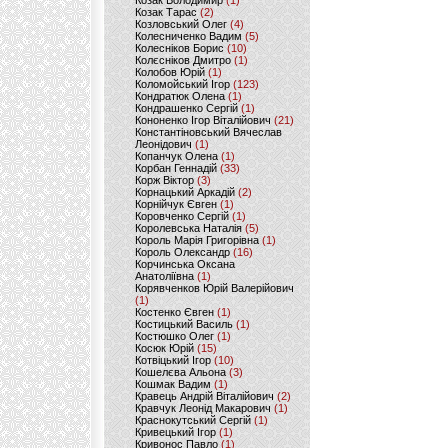
Козак Володимир
(1)
Козак Тарас
(2)
Козловський Олег
(4)
Колесниченко Вадим
(5)
Колесніков Борис
(10)
Колєсніков Дмитро
(1)
Колобов Юрій
(1)
Коломойський Ігор
(123)
Кондратюк Олена
(1)
Кондрашенко Сергій
(1)
Кононенко Ігор Віталійович
(21)
Константіновський Вячеслав
Леонідович
(1)
Копанчук Олена
(1)
Корбан Геннадій
(33)
Корж Віктор
(3)
Корнацький Аркадій
(2)
Корнійчук Євген
(1)
Коровченко Сергій
(1)
Королевська Наталія
(5)
Король Марія Григорівна
(1)
Король Олександр
(16)
Корчинська Оксана
Анатоліївна
(1)
Корявченков Юрій Валерійович
(1)
Костенко Євген
(1)
Костицький Василь
(1)
Костюшко Олег
(1)
Косюк Юрій
(15)
Котвіцький Ігор
(10)
Кошелєва Альона
(3)
Кошмак Вадим
(1)
Кравець Андрій Віталійович
(2)
Кравчук Леонід Макарович
(1)
Краснокутський Сергій
(1)
Кривецький Ігор
(1)
Кривонос Павло
(1)