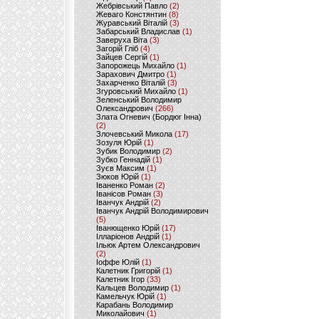
Жебрівський Павло
(2)
Жеваго Констянтин
(8)
Журавський Віталій
(3)
Забарський Владислав
(1)
Заверуха Віта
(3)
Загорій Гліб
(4)
Зайцев Сергій
(1)
Запорожець Михайло
(1)
Зарахович Дмитро
(1)
Захарченко Віталій
(3)
Згуровський Михайло
(1)
Зеленський Володимир
Олександрович
(266)
Злата Огневич (Бордюг Інна)
(2)
Злочевський Микола
(17)
Зозуля Юрій
(1)
Зубик Володимир
(2)
Зубко Геннадій
(1)
Зуєв Максим
(1)
Зюков Юрій
(1)
Іваненко Роман
(2)
Іванісов Роман
(3)
Іванчук Андрій
(2)
Іванчук Андрій Володимирович
(5)
Іванющенко Юрій
(17)
Ілларіонов Андрій
(1)
Ільюк Артем Олександрович
(2)
Іоффе Юлій
(1)
Калетник Григорій
(1)
Калетник Ігор
(33)
Кальцев Володимир
(1)
Камельчук Юрій
(1)
Карабань Володимир
Миколайович
(1)