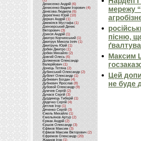
Нардеп 
(1)
Денисенко Андрій
(6)
мережу “
Денисенко Вадим Ігорович
(4)
Денісова Людміла
(6)
Дерев'янко Юрій
(10)
агробізн
Деркач Андрій
(1)
Джемілєв Мустафа
(1)
російськ
Дзензерський Денис
Вікторович
(3)
Дзинзя Андрій
(1)
пісню, щ
Дмитро Корчинський
(1)
Дмитрук Микола Ілліч
(1)
ґвалтува
Дмитрунь Юрій
(1)
Добкін Дмитро
(1)
Добкін Михайло
(2)
Максим 
Довгий Олесь
(6)
Долженков Олександр
госзаказ
Валерійович
(1)
Донець Тетяна
(2)
Дубинський Олександр
(2)
Цей допи
Дубілет Олександр
(1)
Дубневич Богдан
(4)
не буде 
Дубневич Ярослав
(8)
Дубовой Олександр
(9)
Думчев Сергій
(2)
Дунаєв Сергій
(3)
Дурдинець Тиберій
(1)
Дядечко Сергій
(4)
Дятлов Ігор
(1)
Дяченко Сергій
(3)
Єжель Михайло
(1)
Ємельянов Артур
(2)
Єрмак Андрій
(2)
Єршов Олександр
(3)
Єфімов Максим
(3)
Єфімов Максим Вікторович
(2)
Єфремов Олександр
(20)
Жданов Ігор
(1)