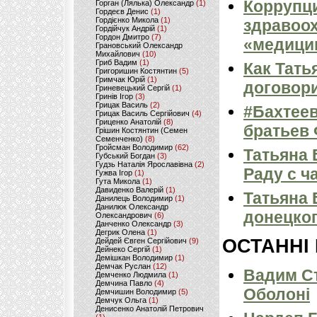
Коррупци
Горган (Лялька) Олександр
(1)
Гордеєв Денис
(1)
Гордієнко Микола
(1)
здравоох
Гордійчук Андрій
(1)
Гордон Дмитро
(7)
«медици
Грановський Олександр
Михайлович
(10)
Гриб Вадим
(1)
Как Тать
Григоришин Костянтин
(5)
Гримчак Юрій
(1)
договор
Гриневецький Сергій
(1)
Гринів Ігор
(3)
Грицак Василь
(2)
#Бахтее
Грицак Василь Сергійович
(4)
Гриценко Анатолій
(8)
братьев 
Грішин Костянтин (Семен
Семенченко)
(8)
Гройсман Володимир
(62)
Татьяна 
Губський Богдан
(3)
Гудзь Наталія Ярославівна
(2)
Раду с ч
Гужва Ігор
(1)
Гута Микола
(1)
Давиденко Валерій
(1)
Татьяна 
Данилець Володимир
(1)
Данилюк Олександр
донецко
Олександрович
(6)
Данченко Олександр
(3)
Дегрик Олена
(1)
ОСТАННІ
Дейдей Євген Сергійович
(9)
Дейнеко Сергій
(1)
Демішкан Володимир
(1)
Демчак Руслан
(12)
Вадим Ст
Демченко Людмила
(1)
Демчина Павло
(4)
Оболоні
Демчишин Володимир
(5)
Демчук Ольга
(1)
Денисенко Анатолій Петрович