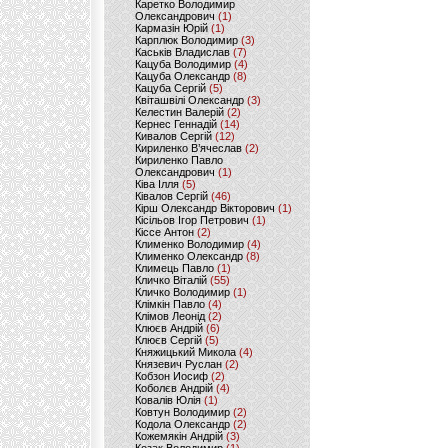
Каретко Володимир
Олександрович
(1)
Кармазін Юрій
(1)
Карплюк Володимир
(3)
Каськів Владислав
(7)
Кацуба Володимир
(4)
Кацуба Олександр
(8)
Кацуба Сергій
(5)
Квіташвілі Олександр
(3)
Келестин Валерій
(2)
Кернес Геннадій
(14)
Кивалов Сергій
(12)
Кириленко В’ячеслав
(2)
Кириленко Павло
Олександрович
(1)
Ківа Ілля
(5)
Ківалов Сергій
(46)
Кірш Олександр Вікторович
(1)
Кісільов Ігор Петрович
(1)
Кіссе Антон
(2)
Клименко Володимир
(4)
Клименко Олександр
(8)
Климець Павло
(1)
Кличко Віталій
(55)
Кличко Володимир
(1)
Клімкін Павло
(4)
Клімов Леонід
(2)
Клюєв Андрій
(6)
Клюєв Сергій
(5)
Княжицький Микола
(4)
Князевич Руслан
(2)
Кобзон Иосиф
(2)
Коболєв Андрій
(4)
Ковалів Юлія
(1)
Ковтун Володимир
(2)
Кодола Олександр
(2)
Кожемякін Андрій
(3)