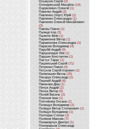
Осьмухін Сергій
(2)
Охендовський Михайло
(14)
Оцерклевич Олексій
(1)
Павелко Андрій
(2)
Павленко (Хорт) Юрій
(1)
Павленко Олександра
(1)
Павленко Олексій Михайлович
(3)
Павліш Павло
(1)
Палиця Ігор
(3)
Палютін Філіп
(1)
Парамонов Віктор
(1)
Парамонова Олександра
(1)
Парасюк Володимир
(4)
Парубій Андрій
(9)
Парцхаладзе Лев
(1)
Паршин Константин
(1)
Пастух Тарас
(1)
Пашинський Сергій
(71)
Петренко Павло
(4)
Петухов Сергій Ігорович
(1)
Пилипишин Віктор
(25)
Писарук Олександр
(2)
Пишний Андрій
(6)
Пімахова Діна
(1)
Пінчук Андрій
(2)
Пінчук Віктор
(6)
Пісний Василь
(2)
Плачков Іван
(1)
Плотнікова Оксана
(1)
Полищук Володимир
(2)
Поліщук Віктор Степанович
(1)
Поліщук Володимир
(1)
Полторак Степан
(3)
Поляков Максим
(7)
Понамарчук Дмитро
(1)
Пономарьов Олександр