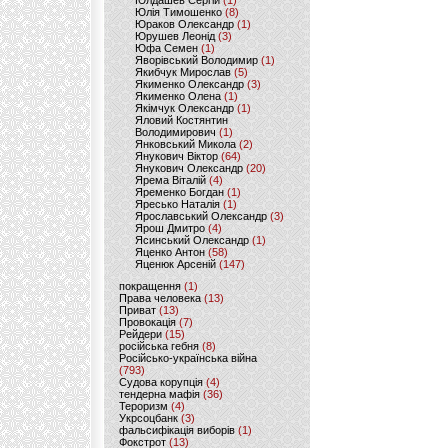
Юлдашев Сергій
(1)
Юлія Тимошенко
(8)
Юраков Олександр
(1)
Юрушев Леонід
(3)
Юфа Семен
(1)
Яворівський Володимир
(1)
Якибчук Мирослав
(5)
Якименко Олександр
(3)
Якименко Олена
(1)
Якімчук Олександр
(1)
Яловий Костянтин
Володимирович
(1)
Янковський Микола
(2)
Янукович Віктор
(64)
Янукович Олександр
(20)
Ярема Віталій
(4)
Яременко Богдан
(1)
Яресько Наталія
(1)
Ярославський Олександр
(3)
Ярош Дмитро
(4)
Ясинський Олександр
(1)
Яценко Антон
(58)
Яценюк Арсеній
(147)
покращення
(1)
Права человека
(13)
Приват
(13)
Провокація
(7)
Рейдери
(15)
російська гебня
(8)
Російсько-українська війна
(793)
Судова корупція
(4)
тендерна мафія
(36)
Тероризм
(4)
Укрсоцбанк
(3)
фальсифікація виборів
(1)
Фокстрот
(13)