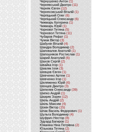
Чернушенко Антон
(1)
Чернявський Дмитро
(11)
Черняк Євген
(12)
Черняховський Віталій
(1)
Черпіцький Олег
(6)
Черпіцький Олександр
(6)
Чижмарь Катерина
(1)
Чижмарь Юрій
(1)
Чорновіл Тетяна
(5)
Чорновол Тетяна
(11)
Чубаров Рефат
(1)
Чумак Віктор
(3)
Шабунін Віталій
(4)
Шандра Володимир
(2)
Шаповалов Анатолій
(1)
Шапошніков Ростислав
(1)
Шарий Анатолий
(6)
Шахов Сергій
(2)
Швайка Ігор
(1)
Шевляк Ілля
(3)
Шевцов Євген
(1)
Шевченко Артем
(1)
Шевченко Ігор
(1)
Шеляженко Юрій
(6)
Шенцев Дмитро
(3)
Шепелев Олександр
(39)
Шипко Андрій
(1)
Шкиряк Зорян
(12)
Шкіль Андрій
(2)
Шкіль Максим
(4)
Шокін Віктор
(15)
Шпак Василь Федорович
(1)
Шульга Володимир
(4)
Шуфрич Нестор
(8)
Эдуард Багиров
(1)
Южаніна Ніна Петрівна
(2)
Юзькова Тетяна
(2)