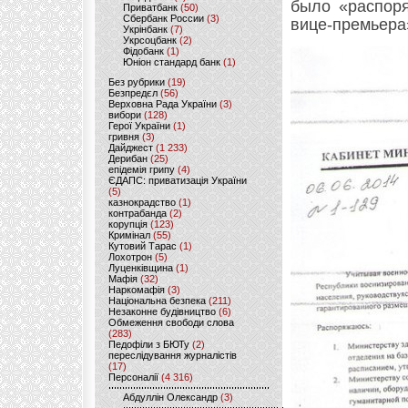
было «распор
Приватбанк
(50)
Сбербанк России
(3)
вице-премьера»
Укрінбанк
(7)
Укрсоцбанк
(2)
Фідобанк
(1)
Юніон стандард банк
(1)
Без рубрики
(19)
Безпредєл
(56)
Верховна Рада України
(3)
вибори
(128)
Герої України
(1)
гривня
(3)
Дайджест
(1 233)
Дерибан
(25)
епідемія грипу
(4)
ЄДАПС: приватизація України
(5)
казнокрадство
(1)
контрабанда
(2)
корупція
(123)
Кримінал
(55)
Кутовий Тарас
(1)
Лохотрон
(5)
Луценківщина
(1)
Мафія
(32)
Наркомафія
(3)
Національна безпека
(211)
Незаконне будівництво
(6)
Обмеження свободи слова
(283)
Педофіли з БЮТу
(2)
переслідування журналістів
(17)
Персоналії
(4 316)
Абдуллін Олександр
(3)