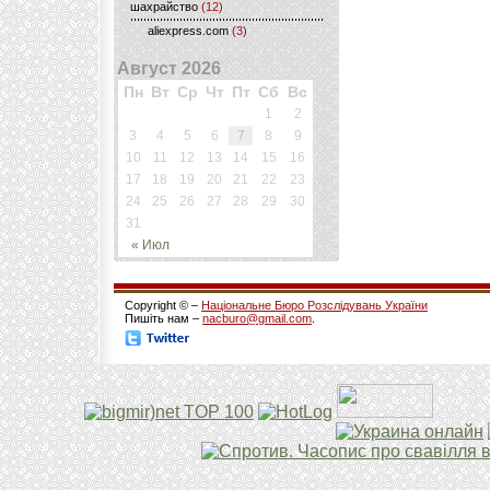
шахрайство
(12)
aliexpress.com
(3)
Август 2026
Пн
Вт
Ср
Чт
Пт
Сб
Вс
1
2
3
4
5
6
7
8
9
10
11
12
13
14
15
16
17
18
19
20
21
22
23
24
25
26
27
28
29
30
31
« Июл
Copyright © –
Національне Бюро Розслідувань України
Пишіть нам –
nacburo@gmail.com
.