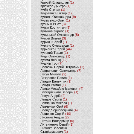
Криклій Владислав
(1)
Крючков Дмитро
(1)
Кубів Степан
(1)
Кудрявцєв Віктор
(1)
Кужель Олександра
(9)
Кузьменко Олег
(1)
Кузьмін Рінат
(3)
Кулик Костянтин
(5)
Куликов Кирило
(1)
Куницький Олександр
(5)
Купрій Віталій
(3)
Курикін Сергій
(1)
Курило Олександр
(1)
Курченко Сергій
(44)
Кутовий Тарас
(1)
Куць Олександр
(1)
Кучма Леонід
(12)
Кушнір Ігор
(7)
Лабазюк Сергій Петрович
(2)
Лавринович Олександр
(7)
Лагун Микола
(9)
Лазаренко Павло
(1)
Ландик Валентин
(1)
Ландік Роман
(1)
Ланьо Михайло Іванович
(4)
Лебедівський Валерій
(1)
Левус Андрій
(2)
Левцов Сергій
(1)
Левченко Микола
(1)
Левченко Юрій
(6)
Леонід Черновецький
(4)
Лещенко Сергій
(10)
Лисенко Андрій
(2)
Литвин Володимир
(6)
Литвиненко Сергій
(1)
Лихоліт Валентин
Станіславович
(1)