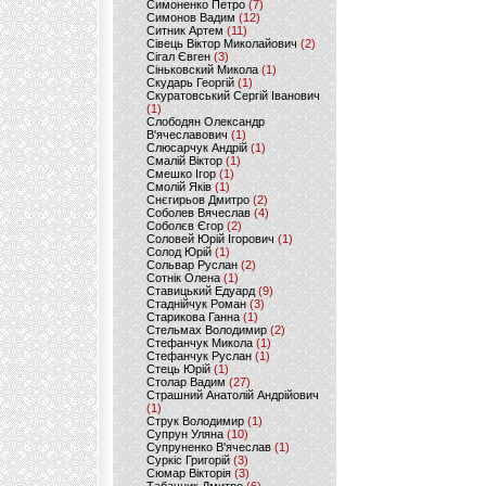
Симоненко Петро
(7)
Симонов Вадим
(12)
Ситник Артем
(11)
Сівець Віктор Миколайович
(2)
Сігал Євген
(3)
Сіньковский Микола
(1)
Скударь Георгій
(1)
Скуратовський Сергій Іванович
(1)
Слободян Олександр
В'ячеславович
(1)
Слюсарчук Андрій
(1)
Смалій Віктор
(1)
Смешко Ігор
(1)
Смолій Яків
(1)
Снєгирьов Дмитро
(2)
Соболев Вячеслав
(4)
Соболєв Єгор
(2)
Соловей Юрій Ігорович
(1)
Солод Юрій
(1)
Сольвар Руслан
(2)
Сотнік Олена
(1)
Ставицький Едуард
(9)
Стаднійчук Роман
(3)
Старикова Ганна
(1)
Стельмах Володимир
(2)
Стефанчук Микола
(1)
Стефанчук Руслан
(1)
Стець Юрій
(1)
Столар Вадим
(27)
Страшний Анатолій Андрійович
(1)
Струк Володимир
(1)
Супрун Уляна
(10)
Супруненко В'ячеслав
(1)
Суркіс Григорій
(3)
Сюмар Вікторія
(3)