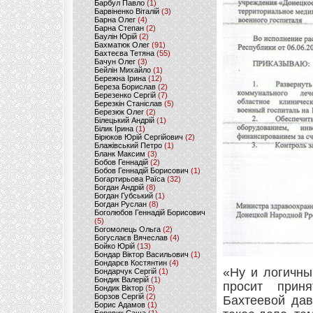
Барбул Павло
(1)
Барвіненко Віталій
(3)
Барна Олег
(4)
Барна Степан
(2)
Баулін Юрій
(2)
Бахматюк Олег
(91)
Бахтеєва Тетяна
(55)
Бачун Олег
(3)
Бейлін Михайло
(1)
Бережна Ірина
(12)
Береза Борислав
(2)
Березенко Сергій
(7)
Березкін Станіслав
(5)
Березюк Олег
(2)
Білецький Андрій
(1)
Білик Ірина
(1)
Бірюков Юрій Сергійович
(2)
Блажівський Петро
(1)
Бланк Максим
(3)
Бобов Геннадій
(2)
Бобов Геннадій Борисович
(1)
Богартирьова Раїса
(32)
Богдан Андрій
(8)
Богдан Губський
(1)
Богдан Руслан
(8)
Боголюбов Геннадій Борисович
(5)
Богомолець Ольга
(2)
Богуслаєв Вячеслав
(4)
Бойко Юрій
(13)
Бондар Віктор Васильович
(1)
Бондарєв Костянтин
(4)
«Ну и логичны
Бондарчук Сергій
(1)
Бондик Валерій
(1)
просит прин
Бондик Віктор
(5)
Борзов Сергiй
(2)
Бахтеевой дав
Борис Адамов
(1)