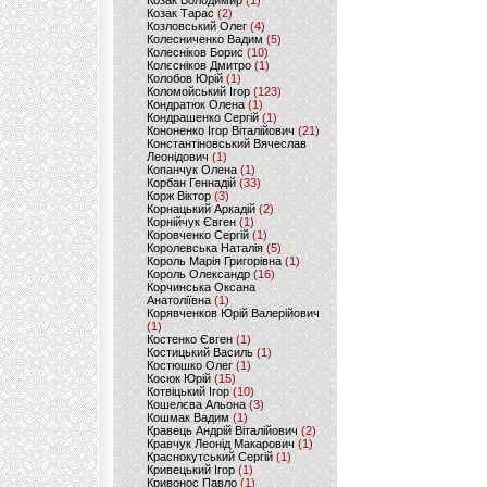
Козак Володимир
(1)
Козак Тарас
(2)
Козловський Олег
(4)
Колесниченко Вадим
(5)
Колесніков Борис
(10)
Колєсніков Дмитро
(1)
Колобов Юрій
(1)
Коломойський Ігор
(123)
Кондратюк Олена
(1)
Кондрашенко Сергій
(1)
Кононенко Ігор Віталійович
(21)
Константіновський Вячеслав
Леонідович
(1)
Копанчук Олена
(1)
Корбан Геннадій
(33)
Корж Віктор
(3)
Корнацький Аркадій
(2)
Корнійчук Євген
(1)
Коровченко Сергій
(1)
Королевська Наталія
(5)
Король Марія Григорівна
(1)
Король Олександр
(16)
Корчинська Оксана
Анатоліївна
(1)
Корявченков Юрій Валерійович
(1)
Костенко Євген
(1)
Костицький Василь
(1)
Костюшко Олег
(1)
Косюк Юрій
(15)
Котвіцький Ігор
(10)
Кошелєва Альона
(3)
Кошмак Вадим
(1)
Кравець Андрій Віталійович
(2)
Кравчук Леонід Макарович
(1)
Краснокутський Сергій
(1)
Кривецький Ігор
(1)
Кривонос Павло
(1)