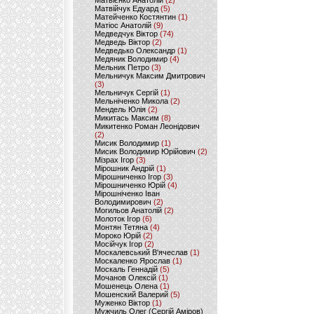
Матвієнко Анатолій
(2)
Матвійчук Едуард
(5)
Матейченко Костянтин
(1)
Матіос Анатолій
(9)
Медведчук Віктор
(74)
Медведь Віктор
(2)
Медведько Олександр
(1)
Медяник Володимир
(4)
Мельник Петро
(3)
Мельничук Максим Дмитрович
(3)
Мельничук Сергій
(1)
Мельніченко Микола
(2)
Мендель Юлія
(2)
Микитась Максим
(8)
Микитенко Роман Леонідович
(2)
Мисик Володимир
(1)
Мисик Володимир Юрійович
(2)
Мізрах Ігор
(3)
Мірошник Андрій
(1)
Мірошниченко Ігор
(3)
Мірошниченко Юрій
(4)
Мірошніченко Іван
Володимирович
(2)
Могильов Анатолій
(2)
Молоток Ігор
(6)
Монтян Тетяна
(4)
Мороко Юрій
(2)
Мосійчук Ігор
(2)
Москалевський В'ячеслав
(1)
Москаленко Ярослав
(1)
Москаль Геннадій
(5)
Мочанов Олексій
(1)
Мошенець Олена
(1)
Мошенский Валерий
(5)
Муженко Віктор
(1)
Мужчиль Олег (Сергій Аміров)