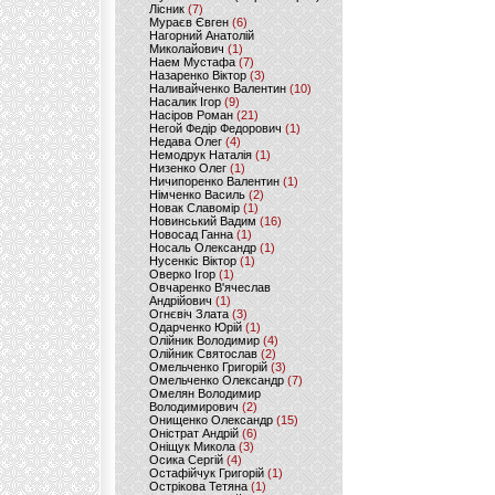
Лісник
(7)
Мураєв Євген
(6)
Нагорний Анатолій
Миколайович
(1)
Наем Мустафа
(7)
Назаренко Віктор
(3)
Наливайченко Валентин
(10)
Насалик Ігор
(9)
Насіров Роман
(21)
Негой Федір Федорович
(1)
Недава Олег
(4)
Немодрук Наталія
(1)
Низенко Олег
(1)
Ничипоренко Валентин
(1)
Німченко Василь
(2)
Новак Славомір
(1)
Новинський Вадим
(16)
Новосад Ганна
(1)
Носаль Олександр
(1)
Нусенкіс Віктор
(1)
Оверко Ігор
(1)
Овчаренко В'ячеслав
Андрійович
(1)
Огнєвіч Злата
(3)
Одарченко Юрій
(1)
Олійник Володимир
(4)
Олійник Святослав
(2)
Омельченко Григорій
(3)
Омельченко Олександр
(7)
Омелян Володимир
Володимирович
(2)
Онищенко Олександр
(15)
Оністрат Андрій
(6)
Оніщук Микола
(3)
Осика Сергій
(4)
Остафійчук Григорій
(1)
Острікова Тетяна
(1)