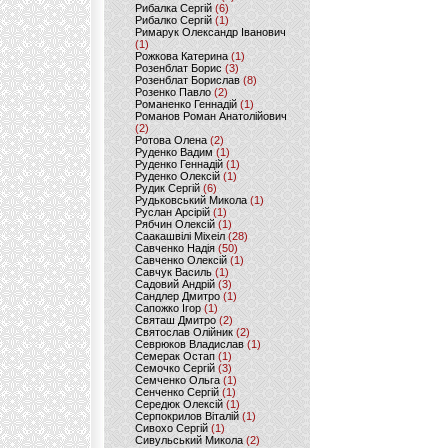
Рибалка Сергій
(6)
Рибалко Сергій
(1)
Римарук Олександр Іванович
(1)
Рожкова Катерина
(1)
Розенблат Борис
(3)
Розенблат Борислав
(8)
Розенко Павло
(2)
Романенко Геннадій
(1)
Романов Роман Анатолійович
(2)
Ротова Олена
(2)
Руденко Вадим
(1)
Руденко Геннадій
(1)
Руденко Олексій
(1)
Рудик Сергій
(6)
Рудьковський Микола
(1)
Руслан Арсірій
(1)
Рябчин Олексій
(1)
Саакашвілі Міхеіл
(28)
Савченко Надія
(50)
Савченко Олексій
(1)
Савчук Василь
(1)
Садовий Андрій
(3)
Сандлер Дмитро
(1)
Сапожко Ігор
(1)
Святаш Дмитро
(2)
Святослав Олійник
(2)
Севрюков Владислав
(1)
Семерак Остап
(1)
Семочко Сергій
(3)
Семченко Ольга
(1)
Сенченко Сергій
(1)
Середюк Олексій
(1)
Серпокрилов Віталій
(1)
Сивохо Сергій
(1)
Сивульський Микола
(2)