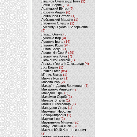
Лівшиць Олександр Ілліч
(2)
Ложкін Борис
(13)
Лозінський Віктор
(9)
Лозовий Андрій
(6)
Локтіонова Наталя
(1)
Лубківський Маркіян
(1)
Лубченко Олексій
(1)
Лук'янчук Руслан Валерійович
(2)
Лукаш Олена
(3)
Луценко Ігор
(4)
Луценко Ірина
(14)
Луценко Юрій
(94)
Львов Богдан
(1)
Льовочкін Сергій
(29)
Льовочкіна Юлія
(7)
Любченко Олексій
(1)
Лялька (Горган) Олександр
(4)
Лях Вадим
(1)
Ляшко Олег
(85)
М'ялик Віктор
(1)
Магута Роман
(1)
Мазепа Ігор
(2)
Макар'ян Давид Борисович
(1)
Макаренко Анатолій
(2)
Македон Юрій
(3)
Максімов Сергій
(1)
Маліков Віталій
(1)
Малінін Олександр
(1)
Манцуров Игорь
(1)
Маркевич Ярослав
Володимирович
(1)
Марков Ігор
(2)
Мартиненко Микола
(26)
Марушевська Юлія
(3)
Маслов Юрій Костянтинович
(2)