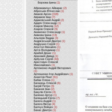
Борзова Ірина
(1)
Абромавичус Айварас
(2)
Аброськін В’ячеслав
(1)
Аваков Арсен
(318)
Аврамов Іван
(7)
Адамовський Андрій
(2)
Адаріч Олександр
(1)
Азаров Микола
(12)
Азаров Олексій
(9)
Акименко Олександр
(1)
Акімова Ірина
(13)
Альперін Вадим
(3)
Андрієвський Дмитро
(1)
Андрушко Сергій
(1)
Апостол Михайло
(1)
Ар'єв Володимир
(1)
Арабей Денис
(1)
Арахамія Давид
(1)
Арбузов Сергій
(44)
Арестович Олексій
Миколайович
(1)
Артеменко Андрій Вікторович
(1)
Артюшенко Ігор Андрійович
(1)
Ахметов Рінат
(51)
Бабак Олена
(1)
Баганець Олексій
(6)
Багрій Петро
(3)
Баканов Іван
(2)
Бакулін Євген
(4)
Баленко Артур
(1)
Балицький Євген
(7)
Балога Андрій
(1)
Балога Віктор
(4)
Балчун Войцех
(1)
Банас Дмитро
(1)