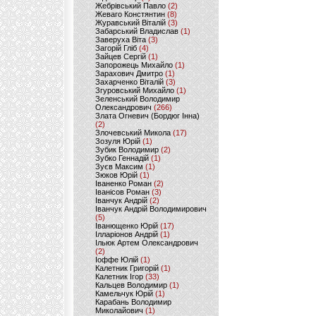
Жебрівський Павло
(2)
Жеваго Констянтин
(8)
Журавський Віталій
(3)
Забарський Владислав
(1)
Заверуха Віта
(3)
Загорій Гліб
(4)
Зайцев Сергій
(1)
Запорожець Михайло
(1)
Зарахович Дмитро
(1)
Захарченко Віталій
(3)
Згуровський Михайло
(1)
Зеленський Володимир
Олександрович
(266)
Злата Огневич (Бордюг Інна)
(2)
Злочевський Микола
(17)
Зозуля Юрій
(1)
Зубик Володимир
(2)
Зубко Геннадій
(1)
Зуєв Максим
(1)
Зюков Юрій
(1)
Іваненко Роман
(2)
Іванісов Роман
(3)
Іванчук Андрій
(2)
Іванчук Андрій Володимирович
(5)
Іванющенко Юрій
(17)
Ілларіонов Андрій
(1)
Ільюк Артем Олександрович
(2)
Іоффе Юлій
(1)
Калетник Григорій
(1)
Калетник Ігор
(33)
Кальцев Володимир
(1)
Камельчук Юрій
(1)
Карабань Володимир
Миколайович
(1)