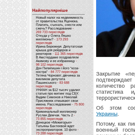
Найпопулярніше
Новый налог на недвижимость
от правительства Яценюка.
Платить, съехать, снести или
сжечь? Расследование
-
269 733 переглядів
Откуда у Олега Ляшко
миллионы?
- 173 293
переглядів
Ирина Бережная. Депутатская
крыша для рейдеров и
рекетиров
- 111 365 переглядів
В Амстердаме поздравляли
Акимову и ее избранницу
-
98 102 переглядів
Дон Пилипишин і його “коза-
ностра”
- 84 777 переглядів
Закрытие «пе
Тетяна Чорновіл: дівчинка за
подтверждает
викликом депутата
Пашинського
- 83 688
количество р
переглядів
УНИАН за $12 тысяч удалил
статистика 
статью про митинг под СБУ.
террористическ
Вадим Симонов и Николай
Присяжнюк отмывают свои
имена. Расследование
- 75 800
Об этом с
переглядів
Криминальный миллионер
Украины
.
Руслан Демчак. Часть 2
-
73 855 переглядів
Донецкое «Межигорье»
Потому, как п
Татьяны Бахтеевой ждет
военный госп
экспроприаторов. 10 фото
-
73 288 переглядів