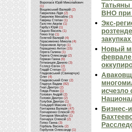
Воропаєв Юрій Миколайович
Татьяны
(1)
Вощевський Валерій
(2)
ВНО при
Гаврилова Лідія
(2)
Гаврилюк Михайло
(3)
Гавриш Степан
(1)
Экс-реги
Галстян Авагім
(1)
Гарбуз Юрій
(1)
розтенде
Гацько Василь
(1)
Гекко Ігор
(1)
закупка
Гелетей Валерій
(4)
Герасименко Микола
(4)
Герасимов Артур
(1)
Новый ми
Геращенко Антон
(15)
Герега Галина
(1)
феврале 
Герега Олександр
(2)
Герман Ганна
(6)
Гетманцев Данило
(3)
оккупир
Гєллєр Євген
(2)
Гладій Степан
(1)
Аваковщ
Гладковський (Свинарчук)
Олег
(4)
Гладковський Олег
(2)
многоми
Гладчук Вадим
(82)
Гнап Дмитро
(2)
исчезло 
Говда Роман
(1)
Головач Андрій
(2)
Национал
Головін Дмитро
(2)
Голубов Дмитро
(1)
Гольдарб Максим
(1)
Бизнес-и
Гонтарева Валерія
(47)
Гончаренко Олексій
(8)
Бахтеево
Гончаров Михайло
(1)
Гончарук Олексій
(2)
Гопко Ганна
(3)
Расслед
Горбаль Василь
(2)
Горбунов Олександр
(1)