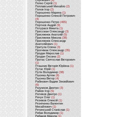
Сергійович
(4)
Попко Сергій
(1)
Поплавський Михайло
(2)
Попов Ігор
(2)
Порошенко Марина
(1)
Порошенко Олексій Петрович
(4)
Порошенко Петро
(465)
Портнов Андрій
(9)
Потураєв Микита
(1)
Прессман Олександр
(3)
Присяжнюк Анатолій
(5)
Присяжнюк Микола
(38)
Присяжнюк Олександр
Анатолійович
(1)
Притула Олена
(3)
Прогнімак Олександр
(35)
Продан Мирослав
(1)
Продан Оксана
(2)
Протас Святослав Вікторович
(1)
Пташник Вікторія Юріївна
(1)
Путас Юрій
(1)
Путін Володимир
(38)
Пшонка Артем
(8)
Пшонка Віктор
(4)
Рабінович Вадим Зіновійович
(6)
Разумков Дмитро
(3)
Райнін Ігор
(5)
Ратніков Дмитро
(1)
Рачук Олег
(1)
Резніков Олексій
(1)
Резніченко Валентин
Михайлович
(1)
Речинський Станіслав
(1)
Рибак Володимир
(1)
Рибаков Микола
(1)