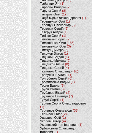
Табачник Дмитро
(6)
Табачник Ян
(1)
Тарасюк Валерій
(2)
Тарута Сергій
(8)
Татаров Олег
(1)
Тацій Юрій Олександрович
(1)
Терещенко Юрій
(1)
Терещук Олександр
(6)
Терьохін Сергій
(2)
Тетерук Андрій
(1)
Тигіпко Сергій
(1)
Тимонькін Борис
(2)
Тимошенко Юлія
(135)
Тимошенко Юрій
(3)
Тимчук Дмитро
(3)
Тихонов Віктор
(1)
Тицький Богдан
(1)
Тищенко Микола
(2)
Тищенко Олена
(8)
Тищенко Сергій
(4)
Ткаченко Олександр
(10)
Требушкін Руслан
(1)
Тригубенко Сергій
(6)
Трофименко Вадим
(1)
Троян Вадим
(6)
Труба Роман
(3)
Трубаров Віталій
(2)
Труханов Геннадій
(7)
Тулуб Сергій
(1)
Турчин Сергій Олександрович
(1)
Турчинов Олександр
(35)
Тягнибок Олег
(2)
Ударцов Юрій
(1)
Уколов Віктор
(4)
Уманський Ігор Іванович
(1)
Урбанський Олександр
Ігорович
(1)