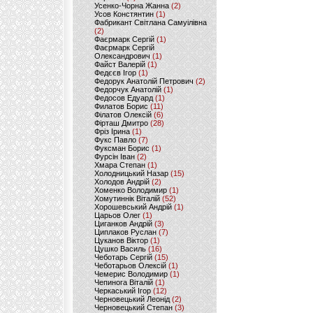
Усенко-Чорна Жанна
(2)
Усов Констянтин
(1)
Фабрикант Світлана Самуілівна
(2)
Фаєрмарк Сергій
(1)
Фаєрмарк Сергій
Олександрович
(1)
Файст Валерій
(1)
Федєєв Ігор
(1)
Федорук Анатолій Петрович
(2)
Федорчук Анатолій
(1)
Федосов Едуард
(1)
Филатов Борис
(11)
Філатов Олексій
(6)
Фірташ Дмитро
(28)
Фріз Ірина
(1)
Фукс Павло
(7)
Фуксман Борис
(1)
Фурсін Іван
(2)
Хмара Степан
(1)
Холодницький Назар
(15)
Холодов Андрій
(2)
Хоменко Володимир
(1)
Хомутиннік Віталій
(52)
Хорошевський Андрій
(1)
Царьов Олег
(1)
Циганков Андрій
(3)
Циплаков Руслан
(7)
Цуканов Віктор
(1)
Цушко Василь
(16)
Чеботарь Сергій
(15)
Чеботарьов Олексій
(1)
Чемерис Володимир
(1)
Чепинога Віталій
(1)
Черкаський Ігор
(12)
Черновецький Леонід
(2)
Черновецький Степан
(3)