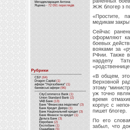
раненных боев
Мегадекларация Антона
Яценко
- 72 091 переглядів
ЖЖ блогер з п
«Простите, п
медикам закры
Сейчас ранен
оформляют как
боевых действ
вояками за «р
РФии. Также в
нардепу Тат
«родственнице
Рубрики
«В общем, это
CБУ
(64)
Dragon Capital
(1)
Верховной рад
афери "Укргазбанка"
(1)
этому “минист
банківські афери
(96)
уж точно явля
CityCommerce Bank
(1)
Union Standard Bank
(2)
время отмахи
VAB Банк
(13)
корпус с непо
Банк "Фінансова ініціатива"
(3)
Банк Кредит Дніпро
(1)
пишет блогер.
Банк Національний кредит
(3)
Банк Фінанси та кредит
(1)
Дельта Банк
(3)
По его слова
Евробанк
(2)
забыл, что до
Експобанк
(1)
Ощадбанк
(5)