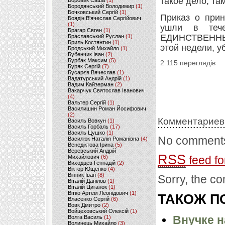
такое дело, т
Боровик Саша
(1)
Бородянський Володимир
(1)
Бочковський Сергій
(1)
Приказ о прин
Боядін В'ячеслав Сергійович
(1)
ушли в теч
Брагар Євген
(1)
ЕДИНСТВЕННЫЙ
Браславський Руслан
(1)
Бриль Костянтин
(1)
этой недели, у
Бродський Михайло
(1)
Бубенчик Іван
(2)
Бурбак Максим
(5)
2 115 переглядів
Буряк Сергій
(7)
Бусарєв Вячеслав
(1)
Вадатурський Андрій
(1)
Вадим Кайзерман
(2)
Вакарчук Святослав Іванович
(4)
Вальтер Сергій
(1)
Василишин Роман Йосифович
(2)
Комментариев
Василь Вовкун
(1)
Василь Горбаль
(17)
Василь Цушко
(1)
No comments
Василюк Наталія Романівна
(4)
Венедіктова Ірина
(5)
Веревський Андрій
RSS
Михайлович
(6)
feed fo
Виходцев Геннадій
(2)
Віктор Ющенко
(4)
Вінник Іван
(8)
Sorry, the co
Віталій Данілов
(1)
Віталій Циганок
(1)
Вітко Артем Леонідович
(1)
ТАКОЖ ПО
Власенко Сергій
(6)
Вовк Дмитро
(2)
Войцеховський Олексій
(1)
Внучке н
Волга Василь
(1)
Волинець Михайло
(3)