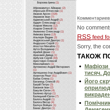
Борзова Ірина
(1)
Абромавичус Айварас
(2)
Аброськін В’ячеслав
(1)
Аваков Арсен
(318)
Аврамов Іван
(7)
Комментариев
Адамовський Андрій
(2)
Адаріч Олександр
(1)
Азаров Микола
(12)
No comments
Азаров Олексій
(9)
Акименко Олександр
(1)
Акімова Ірина
(13)
RSS
feed fo
Альперін Вадим
(3)
Андрієвський Дмитро
(1)
Андрушко Сергій
(1)
Sorry, the co
Апостол Михайло
(1)
Ар'єв Володимир
(1)
Арабей Денис
(1)
ТАКОЖ ПО
Арахамія Давид
(1)
Арбузов Сергій
(44)
Арестович Олексій
Миколайович
(1)
Мафіози 
Артеменко Андрій Вікторович
(1)
тисяч. Д
Артюшенко Ігор Андрійович
(1)
Ахметов Рінат
(51)
Бабак Олена
(1)
Його скр
Баганець Олексій
(6)
Багрій Петро
(3)
оприлюдн
Баканов Іван
(2)
Бакулін Євген
(4)
викраден
Баленко Артур
(1)
Балицький Євген
(7)
Балога Андрій
(1)
Помічник
Балога Віктор
(4)
Балчун Войцех
(1)
Денисенк
Банас Дмитро
(1)