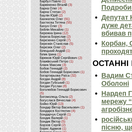
Барбул Павло
(1)
Барвіненко Віталій
(3)
Подроби
Барна Олег
(4)
Барна Степан
(2)
Баулін Юрій
(2)
Депутат 
Бахматюк Олег
(91)
Бахтеєва Тетяна
(55)
дуже дет
Бачун Олег
(3)
Бейлін Михайло
(1)
вбивав п
Бережна Ірина
(12)
Береза Борислав
(2)
Березенко Сергій
(7)
Корбан, 
Березкін Станіслав
(5)
Березюк Олег
(2)
проходят
Білецький Андрій
(1)
Білик Ірина
(1)
Бірюков Юрій Сергійович
(2)
ОСТАННІ
Блажівський Петро
(1)
Бланк Максим
(3)
Бобов Геннадій
(2)
Бобов Геннадій Борисович
(1)
Вадим Ст
Богартирьова Раїса
(32)
Богдан Андрій
(8)
Оболоні
Богдан Губський
(1)
Богдан Руслан
(8)
Боголюбов Геннадій Борисович
Нардеп 
(5)
Богомолець Ольга
(2)
мережу “
Богуслаєв Вячеслав
(4)
Бойко Юрій
(13)
Бондар Віктор Васильович
(1)
агробізн
Бондарєв Костянтин
(4)
Бондарчук Сергій
(1)
російськ
Бондик Валерій
(1)
Бондик Віктор
(5)
Борзов Сергiй
(2)
пісню, щ
Борис Адамов
(1)