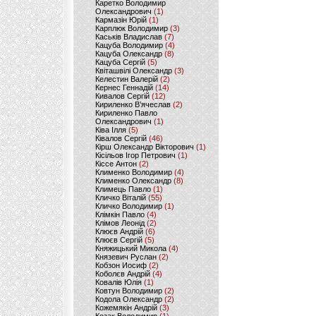
Каретко Володимир
Олександрович
(1)
Кармазін Юрій
(1)
Карплюк Володимир
(3)
Каськів Владислав
(7)
Кацуба Володимир
(4)
Кацуба Олександр
(8)
Кацуба Сергій
(5)
Квіташвілі Олександр
(3)
Келестин Валерій
(2)
Кернес Геннадій
(14)
Кивалов Сергій
(12)
Кириленко В’ячеслав
(2)
Кириленко Павло
Олександрович
(1)
Ківа Ілля
(5)
Ківалов Сергій
(46)
Кірш Олександр Вікторович
(1)
Кісільов Ігор Петрович
(1)
Кіссе Антон
(2)
Клименко Володимир
(4)
Клименко Олександр
(8)
Климець Павло
(1)
Кличко Віталій
(55)
Кличко Володимир
(1)
Клімкін Павло
(4)
Клімов Леонід
(2)
Клюєв Андрій
(6)
Клюєв Сергій
(5)
Княжицький Микола
(4)
Князевич Руслан
(2)
Кобзон Иосиф
(2)
Коболєв Андрій
(4)
Ковалів Юлія
(1)
Ковтун Володимир
(2)
Кодола Олександр
(2)
Кожемякін Андрій
(3)