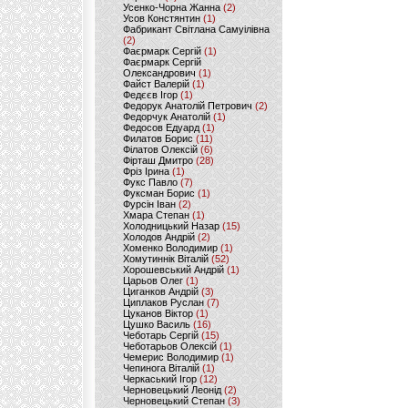
Усенко-Чорна Жанна
(2)
Усов Констянтин
(1)
Фабрикант Світлана Самуілівна
(2)
Фаєрмарк Сергій
(1)
Фаєрмарк Сергій
Олександрович
(1)
Файст Валерій
(1)
Федєєв Ігор
(1)
Федорук Анатолій Петрович
(2)
Федорчук Анатолій
(1)
Федосов Едуард
(1)
Филатов Борис
(11)
Філатов Олексій
(6)
Фірташ Дмитро
(28)
Фріз Ірина
(1)
Фукс Павло
(7)
Фуксман Борис
(1)
Фурсін Іван
(2)
Хмара Степан
(1)
Холодницький Назар
(15)
Холодов Андрій
(2)
Хоменко Володимир
(1)
Хомутиннік Віталій
(52)
Хорошевський Андрій
(1)
Царьов Олег
(1)
Циганков Андрій
(3)
Циплаков Руслан
(7)
Цуканов Віктор
(1)
Цушко Василь
(16)
Чеботарь Сергій
(15)
Чеботарьов Олексій
(1)
Чемерис Володимир
(1)
Чепинога Віталій
(1)
Черкаський Ігор
(12)
Черновецький Леонід
(2)
Черновецький Степан
(3)