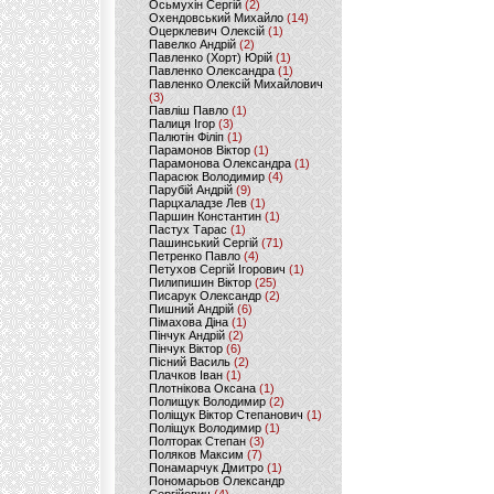
Осьмухін Сергій
(2)
Охендовський Михайло
(14)
Оцерклевич Олексій
(1)
Павелко Андрій
(2)
Павленко (Хорт) Юрій
(1)
Павленко Олександра
(1)
Павленко Олексій Михайлович
(3)
Павліш Павло
(1)
Палиця Ігор
(3)
Палютін Філіп
(1)
Парамонов Віктор
(1)
Парамонова Олександра
(1)
Парасюк Володимир
(4)
Парубій Андрій
(9)
Парцхаладзе Лев
(1)
Паршин Константин
(1)
Пастух Тарас
(1)
Пашинський Сергій
(71)
Петренко Павло
(4)
Петухов Сергій Ігорович
(1)
Пилипишин Віктор
(25)
Писарук Олександр
(2)
Пишний Андрій
(6)
Пімахова Діна
(1)
Пінчук Андрій
(2)
Пінчук Віктор
(6)
Пісний Василь
(2)
Плачков Іван
(1)
Плотнікова Оксана
(1)
Полищук Володимир
(2)
Поліщук Віктор Степанович
(1)
Поліщук Володимир
(1)
Полторак Степан
(3)
Поляков Максим
(7)
Понамарчук Дмитро
(1)
Пономарьов Олександр