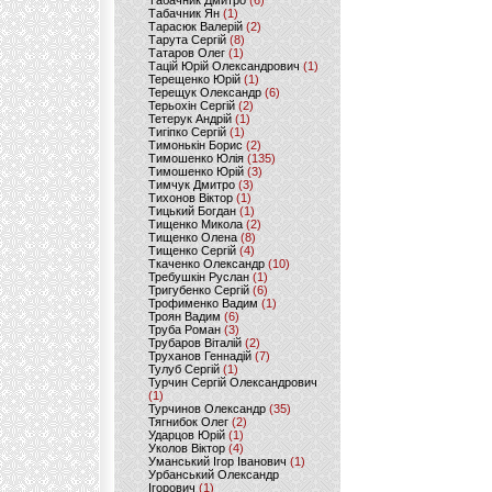
Табачник Дмитро
(6)
Табачник Ян
(1)
Тарасюк Валерій
(2)
Тарута Сергій
(8)
Татаров Олег
(1)
Тацій Юрій Олександрович
(1)
Терещенко Юрій
(1)
Терещук Олександр
(6)
Терьохін Сергій
(2)
Тетерук Андрій
(1)
Тигіпко Сергій
(1)
Тимонькін Борис
(2)
Тимошенко Юлія
(135)
Тимошенко Юрій
(3)
Тимчук Дмитро
(3)
Тихонов Віктор
(1)
Тицький Богдан
(1)
Тищенко Микола
(2)
Тищенко Олена
(8)
Тищенко Сергій
(4)
Ткаченко Олександр
(10)
Требушкін Руслан
(1)
Тригубенко Сергій
(6)
Трофименко Вадим
(1)
Троян Вадим
(6)
Труба Роман
(3)
Трубаров Віталій
(2)
Труханов Геннадій
(7)
Тулуб Сергій
(1)
Турчин Сергій Олександрович
(1)
Турчинов Олександр
(35)
Тягнибок Олег
(2)
Ударцов Юрій
(1)
Уколов Віктор
(4)
Уманський Ігор Іванович
(1)
Урбанський Олександр
Ігорович
(1)