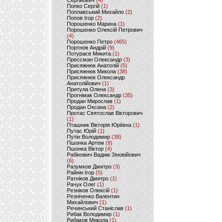
Сергійович
(4)
Попко Сергій
(1)
Поплавський Михайло
(2)
Попов Ігор
(2)
Порошенко Марина
(1)
Порошенко Олексій Петрович
(4)
Порошенко Петро
(465)
Портнов Андрій
(9)
Потураєв Микита
(1)
Прессман Олександр
(3)
Присяжнюк Анатолій
(5)
Присяжнюк Микола
(38)
Присяжнюк Олександр
Анатолійович
(1)
Притула Олена
(3)
Прогнімак Олександр
(35)
Продан Мирослав
(1)
Продан Оксана
(2)
Протас Святослав Вікторович
(1)
Пташник Вікторія Юріївна
(1)
Путас Юрій
(1)
Путін Володимир
(38)
Пшонка Артем
(8)
Пшонка Віктор
(4)
Рабінович Вадим Зіновійович
(6)
Разумков Дмитро
(3)
Райнін Ігор
(5)
Ратніков Дмитро
(1)
Рачук Олег
(1)
Резніков Олексій
(1)
Резніченко Валентин
Михайлович
(1)
Речинський Станіслав
(1)
Рибак Володимир
(1)
Рибаков Микола
(1)