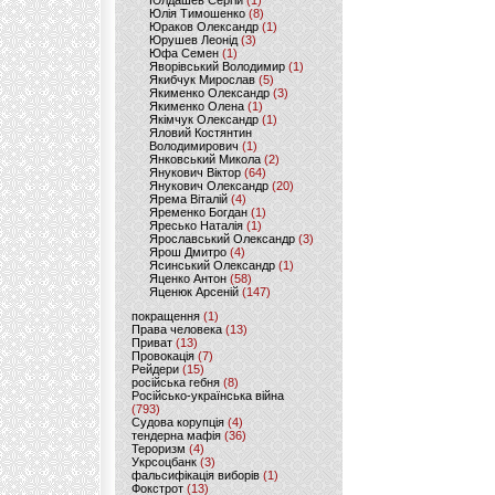
Юлдашев Сергій
(1)
Юлія Тимошенко
(8)
Юраков Олександр
(1)
Юрушев Леонід
(3)
Юфа Семен
(1)
Яворівський Володимир
(1)
Якибчук Мирослав
(5)
Якименко Олександр
(3)
Якименко Олена
(1)
Якімчук Олександр
(1)
Яловий Костянтин
Володимирович
(1)
Янковський Микола
(2)
Янукович Віктор
(64)
Янукович Олександр
(20)
Ярема Віталій
(4)
Яременко Богдан
(1)
Яресько Наталія
(1)
Ярославський Олександр
(3)
Ярош Дмитро
(4)
Ясинський Олександр
(1)
Яценко Антон
(58)
Яценюк Арсеній
(147)
покращення
(1)
Права человека
(13)
Приват
(13)
Провокація
(7)
Рейдери
(15)
російська гебня
(8)
Російсько-українська війна
(793)
Судова корупція
(4)
тендерна мафія
(36)
Тероризм
(4)
Укрсоцбанк
(3)
фальсифікація виборів
(1)
Фокстрот
(13)