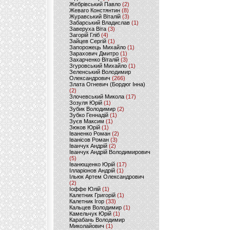
Жебрівський Павло
(2)
Жеваго Констянтин
(8)
Журавський Віталій
(3)
Забарський Владислав
(1)
Заверуха Віта
(3)
Загорій Гліб
(4)
Зайцев Сергій
(1)
Запорожець Михайло
(1)
Зарахович Дмитро
(1)
Захарченко Віталій
(3)
Згуровський Михайло
(1)
Зеленський Володимир
Олександрович
(266)
Злата Огневич (Бордюг Інна)
(2)
Злочевський Микола
(17)
Зозуля Юрій
(1)
Зубик Володимир
(2)
Зубко Геннадій
(1)
Зуєв Максим
(1)
Зюков Юрій
(1)
Іваненко Роман
(2)
Іванісов Роман
(3)
Іванчук Андрій
(2)
Іванчук Андрій Володимирович
(5)
Іванющенко Юрій
(17)
Ілларіонов Андрій
(1)
Ільюк Артем Олександрович
(2)
Іоффе Юлій
(1)
Калетник Григорій
(1)
Калетник Ігор
(33)
Кальцев Володимир
(1)
Камельчук Юрій
(1)
Карабань Володимир
Миколайович
(1)