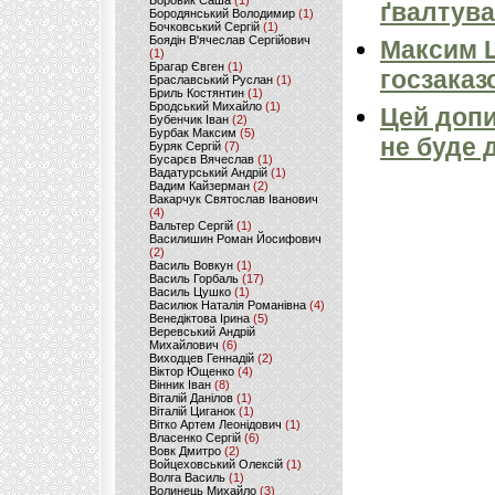
Боровик Саша
(1)
ґвалтува
Бородянський Володимир
(1)
Бочковський Сергій
(1)
Боядін В'ячеслав Сергійович
Максим 
(1)
Брагар Євген
(1)
госзаказ
Браславський Руслан
(1)
Бриль Костянтин
(1)
Бродський Михайло
(1)
Цей допи
Бубенчик Іван
(2)
Бурбак Максим
(5)
не буде 
Буряк Сергій
(7)
Бусарєв Вячеслав
(1)
Вадатурський Андрій
(1)
Вадим Кайзерман
(2)
Вакарчук Святослав Іванович
(4)
Вальтер Сергій
(1)
Василишин Роман Йосифович
(2)
Василь Вовкун
(1)
Василь Горбаль
(17)
Василь Цушко
(1)
Василюк Наталія Романівна
(4)
Венедіктова Ірина
(5)
Веревський Андрій
Михайлович
(6)
Виходцев Геннадій
(2)
Віктор Ющенко
(4)
Вінник Іван
(8)
Віталій Данілов
(1)
Віталій Циганок
(1)
Вітко Артем Леонідович
(1)
Власенко Сергій
(6)
Вовк Дмитро
(2)
Войцеховський Олексій
(1)
Волга Василь
(1)
Волинець Михайло
(3)