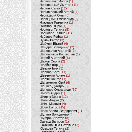
Чернушенко Антон
(1)
Чернявський Дмитро
(11)
Черняк Євген
(12)
Черняховський Віталій
(1)
Черпіцький Олег
(6)
Черпіцький Олександр
(6)
Чижмарь Катерина
(1)
Чижмарь Юрій
(1)
Чорновіл Тетяна
(5)
Чорновол Тетяна
(11)
Чубаров Рефат
(1)
Чумак Віктор
(3)
Шабунін Віталій
(4)
Шандра Володимир
(2)
Шаповалов Анатолій
(1)
Шапошніков Ростислав
(1)
Шарий Анатолий
(6)
Шахов Сергій
(2)
Швайка Ігор
(1)
Шевляк Ілля
(3)
Шевцов Євген
(1)
Шевченко Артем
(1)
Шевченко Ігор
(1)
Шеляженко Юрій
(6)
Шенцев Дмитро
(3)
Шепелев Олександр
(39)
Шипко Андрій
(1)
Шкиряк Зорян
(12)
Шкіль Андрій
(2)
Шкіль Максим
(4)
Шокін Віктор
(15)
Шпак Василь Федорович
(1)
Шульга Володимир
(4)
Шуфрич Нестор
(8)
Эдуард Багиров
(1)
Южаніна Ніна Петрівна
(2)
Юзькова Тетяна
(2)