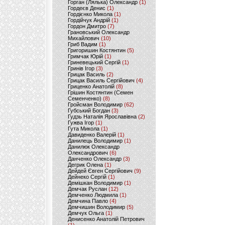
Горган (Лялька) Олександр
(1)
Гордеєв Денис
(1)
Гордієнко Микола
(1)
Гордійчук Андрій
(1)
Гордон Дмитро
(7)
Грановський Олександр
Михайлович
(10)
Гриб Вадим
(1)
Григоришин Костянтин
(5)
Гримчак Юрій
(1)
Гриневецький Сергій
(1)
Гринів Ігор
(3)
Грицак Василь
(2)
Грицак Василь Сергійович
(4)
Гриценко Анатолій
(8)
Грішин Костянтин (Семен
Семенченко)
(8)
Гройсман Володимир
(62)
Губський Богдан
(3)
Гудзь Наталія Ярославівна
(2)
Гужва Ігор
(1)
Гута Микола
(1)
Давиденко Валерій
(1)
Данилець Володимир
(1)
Данилюк Олександр
Олександрович
(6)
Данченко Олександр
(3)
Дегрик Олена
(1)
Дейдей Євген Сергійович
(9)
Дейнеко Сергій
(1)
Демішкан Володимир
(1)
Демчак Руслан
(12)
Демченко Людмила
(1)
Демчина Павло
(4)
Демчишин Володимир
(5)
Демчук Ольга
(1)
Денисенко Анатолій Петрович