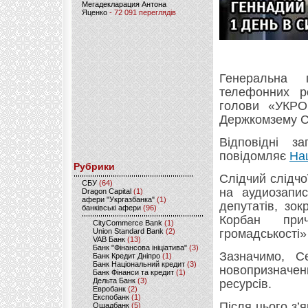
Мегадекларация Антона
Яценко
- 72 091 переглядів
Генеральна 
телефонних ро
голови «УКРО
Держкомзему Се
Відповідні з
повідомляє
На
Рубрики
Слідчий слідч
CБУ
(64)
на аудиозапис
Dragon Capital
(1)
афери "Укргазбанка"
(1)
депутатів, зо
банківські афери
(96)
Корбан при
CityCommerce Bank
(1)
Union Standard Bank
(2)
громадськості»
VAB Банк
(13)
Банк "Фінансова ініціатива"
(3)
Зазначимо, С
Банк Кредит Дніпро
(1)
Банк Національний кредит
(3)
новопризначе
Банк Фінанси та кредит
(1)
Дельта Банк
(3)
ресурсів.
Евробанк
(2)
Експобанк
(1)
Після цього з’
Ощадбанк
(5)