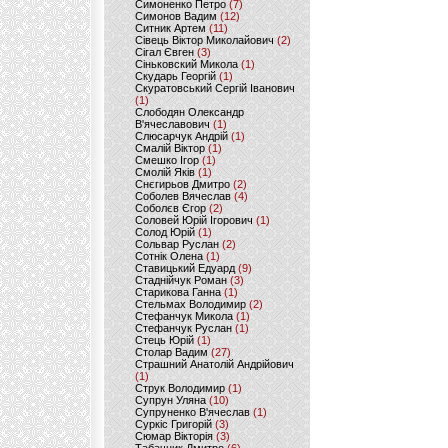
Симоненко Петро
(7)
Симонов Вадим
(12)
Ситник Артем
(11)
Сівець Віктор Миколайович
(2)
Сігал Євген
(3)
Сіньковский Микола
(1)
Скударь Георгій
(1)
Скуратовський Сергій Іванович
(1)
Слободян Олександр
В'ячеславович
(1)
Слюсарчук Андрій
(1)
Смалій Віктор
(1)
Смешко Ігор
(1)
Смолій Яків
(1)
Снєгирьов Дмитро
(2)
Соболев Вячеслав
(4)
Соболєв Єгор
(2)
Соловей Юрій Ігорович
(1)
Солод Юрій
(1)
Сольвар Руслан
(2)
Сотнік Олена
(1)
Ставицький Едуард
(9)
Стаднійчук Роман
(3)
Старикова Ганна
(1)
Стельмах Володимир
(2)
Стефанчук Микола
(1)
Стефанчук Руслан
(1)
Стець Юрій
(1)
Столар Вадим
(27)
Страшний Анатолій Андрійович
(1)
Струк Володимир
(1)
Супрун Уляна
(10)
Супруненко В'ячеслав
(1)
Суркіс Григорій
(3)
Сюмар Вікторія
(3)