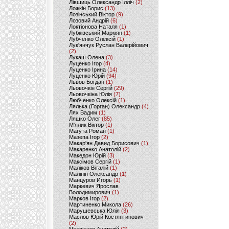
Лівшиць Олександр Ілліч
(2)
Ложкін Борис
(13)
Лозінський Віктор
(9)
Лозовий Андрій
(6)
Локтіонова Наталя
(1)
Лубківський Маркіян
(1)
Лубченко Олексій
(1)
Лук'янчук Руслан Валерійович
(2)
Лукаш Олена
(3)
Луценко Ігор
(4)
Луценко Ірина
(14)
Луценко Юрій
(94)
Львов Богдан
(1)
Льовочкін Сергій
(29)
Льовочкіна Юлія
(7)
Любченко Олексій
(1)
Лялька (Горган) Олександр
(4)
Лях Вадим
(1)
Ляшко Олег
(85)
М'ялик Віктор
(1)
Магута Роман
(1)
Мазепа Ігор
(2)
Макар'ян Давид Борисович
(1)
Макаренко Анатолій
(2)
Македон Юрій
(3)
Максімов Сергій
(1)
Маліков Віталій
(1)
Малінін Олександр
(1)
Манцуров Игорь
(1)
Маркевич Ярослав
Володимирович
(1)
Марков Ігор
(2)
Мартиненко Микола
(26)
Марушевська Юлія
(3)
Маслов Юрій Костянтинович
(2)