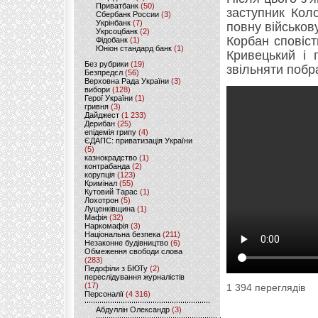
Приватбанк
(50)
заступник Кол
Сбербанк России
(3)
Укрінбанк
(7)
повну військову
Укрсоцбанк
(2)
Корбан сповіс
Фідобанк
(1)
Юніон стандард банк
(1)
Кривецький і 
Без рубрики
(19)
звільняти побр
Безпредєл
(56)
Верховна Рада України
(3)
вибори
(128)
Герої України
(1)
гривня
(3)
Дайджест
(1 233)
Дерибан
(25)
епідемія грипу
(4)
ЄДАПС: приватизація України
(5)
казнокрадство
(1)
контрабанда
(2)
корупція
(123)
Кримінал
(55)
Кутовий Тарас
(1)
Лохотрон
(5)
Луценківщина
(1)
Мафія
(32)
Наркомафія
(3)
Національна безпека
(211)
Незаконне будівництво
(6)
Обмеження свободи слова
(283)
Педофіли з БЮТу
(2)
переслідування журналістів
(17)
1 394 переглядів
Персоналії
(4 316)
Абдуллін Олександр
(3)