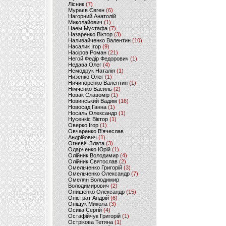
Лісник
(7)
Мураєв Євген
(6)
Нагорний Анатолій
Миколайович
(1)
Наем Мустафа
(7)
Назаренко Віктор
(3)
Наливайченко Валентин
(10)
Насалик Ігор
(9)
Насіров Роман
(21)
Негой Федір Федорович
(1)
Недава Олег
(4)
Немодрук Наталія
(1)
Низенко Олег
(1)
Ничипоренко Валентин
(1)
Німченко Василь
(2)
Новак Славомір
(1)
Новинський Вадим
(16)
Новосад Ганна
(1)
Носаль Олександр
(1)
Нусенкіс Віктор
(1)
Оверко Ігор
(1)
Овчаренко В'ячеслав
Андрійович
(1)
Огнєвіч Злата
(3)
Одарченко Юрій
(1)
Олійник Володимир
(4)
Олійник Святослав
(2)
Омельченко Григорій
(3)
Омельченко Олександр
(7)
Омелян Володимир
Володимирович
(2)
Онищенко Олександр
(15)
Оністрат Андрій
(6)
Оніщук Микола
(3)
Осика Сергій
(4)
Остафійчук Григорій
(1)
Острікова Тетяна
(1)