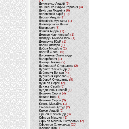
(1)
Денисенко Андрій
(6)
Денисенко Вадим Ігорович
(4)
Денісова Людміла
(6)
Дерев'янко Юрій
(10)
Деркач Андрій
(1)
Джемілєв Мустафа
(1)
Дзензерський Денис
Вікторович
(3)
Дзинзя Андрій
(1)
Дмитро Корчинський
(1)
Дмитрук Микола Ілліч
(1)
Дмитрунь Юрій
(1)
Добкін Дмитро
(1)
Добкін Михайло
(2)
Довгий Олесь
(6)
Долженков Олександр
Валерійович
(1)
Донець Тетяна
(2)
Дубинський Олександр
(2)
Дубілет Олександр
(1)
Дубневич Богдан
(4)
Дубневич Ярослав
(8)
Дубовой Олександр
(9)
Думчев Сергій
(2)
Дунаєв Сергій
(3)
Дурдинець Тиберій
(1)
Дядечко Сергій
(4)
Дятлов Ігор
(1)
Дяченко Сергій
(3)
Єжель Михайло
(1)
Ємельянов Артур
(2)
Єрмак Андрій
(2)
Єршов Олександр
(3)
Єфімов Максим
(3)
Єфімов Максим Вікторович
(2)
Єфремов Олександр
(20)
Жданов Ігор
(1)