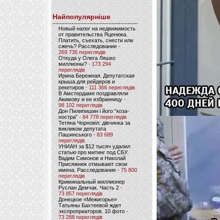
Найпопулярніше
Новый налог на недвижимость
от правительства Яценюка.
Платить, съехать, снести или
сжечь? Расследование
-
269 735 переглядів
Откуда у Олега Ляшко
миллионы?
- 173 294
переглядів
Ирина Бережная. Депутатская
крыша для рейдеров и
рекетиров
- 111 366 переглядів
В Амстердаме поздравляли
Акимову и ее избранницу
-
98 102 переглядів
Дон Пилипишин і його “коза-
ностра”
- 84 778 переглядів
Тетяна Чорновіл: дівчинка за
викликом депутата
Пашинського
- 83 689
переглядів
УНИАН за $12 тысяч удалил
статью про митинг под СБУ.
Вадим Симонов и Николай
Присяжнюк отмывают свои
имена. Расследование
- 75 800
переглядів
Криминальный миллионер
Руслан Демчак. Часть 2
-
73 857 переглядів
Донецкое «Межигорье»
Татьяны Бахтеевой ждет
экспроприаторов. 10 фото
-
73 288 переглядів