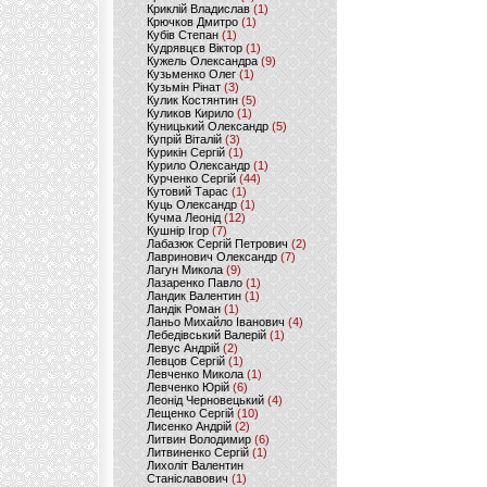
Криклій Владислав
(1)
Крючков Дмитро
(1)
Кубів Степан
(1)
Кудрявцєв Віктор
(1)
Кужель Олександра
(9)
Кузьменко Олег
(1)
Кузьмін Рінат
(3)
Кулик Костянтин
(5)
Куликов Кирило
(1)
Куницький Олександр
(5)
Купрій Віталій
(3)
Курикін Сергій
(1)
Курило Олександр
(1)
Курченко Сергій
(44)
Кутовий Тарас
(1)
Куць Олександр
(1)
Кучма Леонід
(12)
Кушнір Ігор
(7)
Лабазюк Сергій Петрович
(2)
Лавринович Олександр
(7)
Лагун Микола
(9)
Лазаренко Павло
(1)
Ландик Валентин
(1)
Ландік Роман
(1)
Ланьо Михайло Іванович
(4)
Лебедівський Валерій
(1)
Левус Андрій
(2)
Левцов Сергій
(1)
Левченко Микола
(1)
Левченко Юрій
(6)
Леонід Черновецький
(4)
Лещенко Сергій
(10)
Лисенко Андрій
(2)
Литвин Володимир
(6)
Литвиненко Сергій
(1)
Лихоліт Валентин
Станіславович
(1)