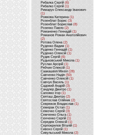
Рибалка Сергій
(6)
Рибалко Сергій
(1)
Римарук Олександр Іванович
(1)
Рожкова Катерина
(1)
Розенблат Борис
(3)
Розенблат Борислав
(8)
Розенко Павло
(2)
Романенко Геннадій
(1)
Романов Роман Анатолійович
(2)
Ротова Олена
(2)
Руденко Вадим
(1)
Руденко Геннадій
(1)
Руденко Олексій
(1)
Рудик Сергій
(6)
Рудьковський Микола
(1)
Руслан Арсірій
(1)
Рябчин Олексій
(1)
Саакашвілі Міхеіл
(28)
Савченко Надія
(50)
Савченко Олексій
(1)
Савчук Василь
(1)
Садовий Андрій
(3)
Сандлер Дмитро
(1)
Сапожко Ігор
(1)
Святаш Дмитро
(2)
Святослав Олійник
(2)
Севрюков Владислав
(1)
Семерак Остап
(1)
Семочко Сергій
(3)
Семченко Ольга
(1)
Сенченко Сергій
(1)
Середюк Олексій
(1)
Серпокрилов Віталій
(1)
Сивохо Сергій
(1)
Сивульський Микола
(2)