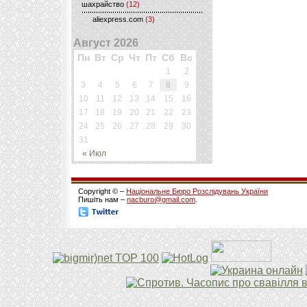
шахрайство
(12)
aliexpress.com
(3)
Август 2026
Пн
Вт
Ср
Чт
Пт
Сб
Вс
1
2
3
4
5
6
7
8
9
10
11
12
13
14
15
16
17
18
19
20
21
22
23
24
25
26
27
28
29
30
31
« Июл
Copyright © –
Національне Бюро Розслідувань України
Пишіть нам –
nacburo@gmail.com
.