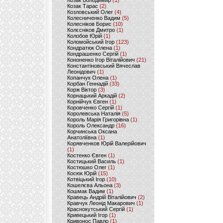
Козак Володимир
(1)
Козак Тарас
(2)
Козловський Олег
(4)
Колесниченко Вадим
(5)
Колесніков Борис
(10)
Колєсніков Дмитро
(1)
Колобов Юрій
(1)
Коломойський Ігор
(123)
Кондратюк Олена
(1)
Кондрашенко Сергій
(1)
Кононенко Ігор Віталійович
(21)
Константіновський Вячеслав
Леонідович
(1)
Копанчук Олена
(1)
Корбан Геннадій
(33)
Корж Віктор
(3)
Корнацький Аркадій
(2)
Корнійчук Євген
(1)
Коровченко Сергій
(1)
Королевська Наталія
(5)
Король Марія Григорівна
(1)
Король Олександр
(16)
Корчинська Оксана
Анатоліївна
(1)
Корявченков Юрій Валерійович
(1)
Костенко Євген
(1)
Костицький Василь
(1)
Костюшко Олег
(1)
Косюк Юрій
(15)
Котвіцький Ігор
(10)
Кошелєва Альона
(3)
Кошмак Вадим
(1)
Кравець Андрій Віталійович
(2)
Кравчук Леонід Макарович
(1)
Краснокутський Сергій
(1)
Кривецький Ігор
(1)
Кривонос Павло
(1)