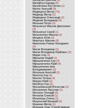
Матвієнко Анатолій
(2)
Матвійчук Едуард
(5)
Матейченко Костянтин
(1)
Матіос Анатолій
(9)
Медведчук Віктор
(74)
Медведь Віктор
(2)
Медведько Олександр
(1)
Медяник Володимир
(4)
Мельник Петро
(3)
Мельничук Максим Дмитрович
(3)
Мельничук Сергій
(1)
Мельніченко Микола
(2)
Мендель Юлія
(2)
Микитась Максим
(8)
Микитенко Роман Леонідович
(2)
Мисик Володимир
(1)
Мисик Володимир Юрійович
(2)
Мізрах Ігор
(3)
Мірошник Андрій
(1)
Мірошниченко Ігор
(3)
Мірошниченко Юрій
(4)
Мірошніченко Іван
Володимирович
(2)
Могильов Анатолій
(2)
Молоток Ігор
(6)
Монтян Тетяна
(4)
Мороко Юрій
(2)
Мосійчук Ігор
(2)
Москалевський В'ячеслав
(1)
Москаленко Ярослав
(1)
Москаль Геннадій
(5)
Мочанов Олексій
(1)
Мошенець Олена
(1)
Мошенский Валерий
(5)
Муженко Віктор
(1)
Мужчиль Олег (Сергій Аміров)