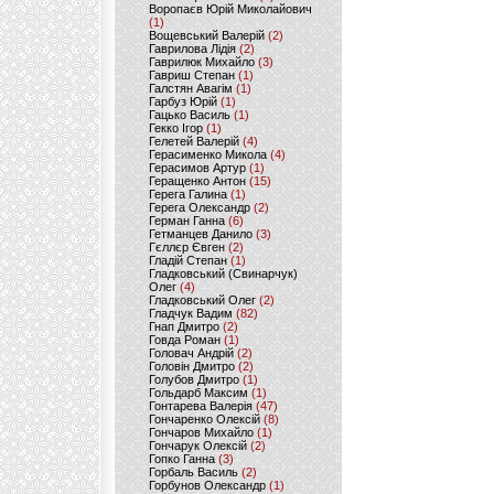
Воропаєв Юрій Миколайович
(1)
Вощевський Валерій
(2)
Гаврилова Лідія
(2)
Гаврилюк Михайло
(3)
Гавриш Степан
(1)
Галстян Авагім
(1)
Гарбуз Юрій
(1)
Гацько Василь
(1)
Гекко Ігор
(1)
Гелетей Валерій
(4)
Герасименко Микола
(4)
Герасимов Артур
(1)
Геращенко Антон
(15)
Герега Галина
(1)
Герега Олександр
(2)
Герман Ганна
(6)
Гетманцев Данило
(3)
Гєллєр Євген
(2)
Гладій Степан
(1)
Гладковський (Свинарчук)
Олег
(4)
Гладковський Олег
(2)
Гладчук Вадим
(82)
Гнап Дмитро
(2)
Говда Роман
(1)
Головач Андрій
(2)
Головін Дмитро
(2)
Голубов Дмитро
(1)
Гольдарб Максим
(1)
Гонтарева Валерія
(47)
Гончаренко Олексій
(8)
Гончаров Михайло
(1)
Гончарук Олексій
(2)
Гопко Ганна
(3)
Горбаль Василь
(2)
Горбунов Олександр
(1)