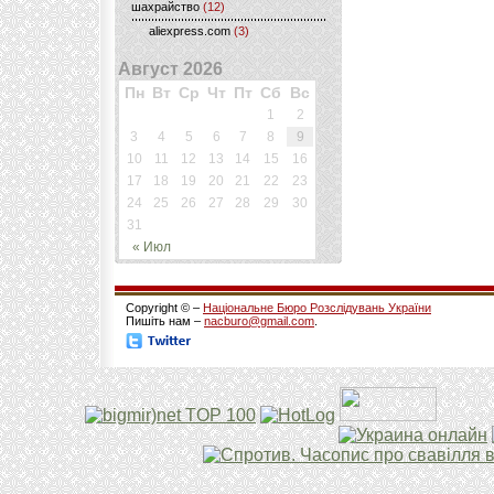
шахрайство
(12)
aliexpress.com
(3)
Август 2026
Пн
Вт
Ср
Чт
Пт
Сб
Вс
1
2
3
4
5
6
7
8
9
10
11
12
13
14
15
16
17
18
19
20
21
22
23
24
25
26
27
28
29
30
31
« Июл
Copyright © –
Національне Бюро Розслідувань України
Пишіть нам –
nacburo@gmail.com
.