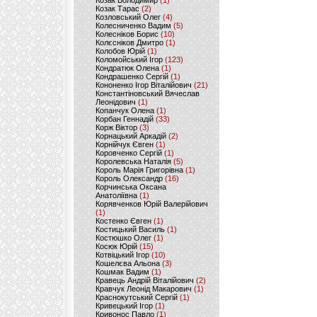
Козак Володимир
(1)
Козак Тарас
(2)
Козловський Олег
(4)
Колесниченко Вадим
(5)
Колесніков Борис
(10)
Колєсніков Дмитро
(1)
Колобов Юрій
(1)
Коломойський Ігор
(123)
Кондратюк Олена
(1)
Кондрашенко Сергій
(1)
Кононенко Ігор Віталійович
(21)
Константіновський Вячеслав
Леонідович
(1)
Копанчук Олена
(1)
Корбан Геннадій
(33)
Корж Віктор
(3)
Корнацький Аркадій
(2)
Корнійчук Євген
(1)
Коровченко Сергій
(1)
Королевська Наталія
(5)
Король Марія Григорівна
(1)
Король Олександр
(16)
Корчинська Оксана
Анатоліївна
(1)
Корявченков Юрій Валерійович
(1)
Костенко Євген
(1)
Костицький Василь
(1)
Костюшко Олег
(1)
Косюк Юрій
(15)
Котвіцький Ігор
(10)
Кошелєва Альона
(3)
Кошмак Вадим
(1)
Кравець Андрій Віталійович
(2)
Кравчук Леонід Макарович
(1)
Краснокутський Сергій
(1)
Кривецький Ігор
(1)
Кривонос Павло
(1)