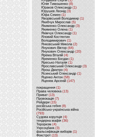
Юлдашев Сергій
(1)
Юлія Тимошенко
(8)
Юраков Олександр
(1)
Юрушев Леонід
(3)
Юфа Семен
(1)
Яворівський Володимир
(1)
Якибчук Мирослав
(5)
Якименко Олександр
(3)
Якименко Олена
(1)
Якімчук Олександр
(1)
Яловий Костянтин
Володимирович
(1)
Янковський Микола
(2)
Янукович Віктор
(64)
Янукович Олександр
(20)
Ярема Віталій
(4)
Яременко Богдан
(1)
Яресько Наталія
(1)
Ярославський Олександр
(3)
Ярош Дмитро
(4)
Ясинський Олександр
(1)
Яценко Антон
(58)
Яценюк Арсеній
(147)
покращення
(1)
Права человека
(13)
Приват
(13)
Провокація
(7)
Рейдери
(15)
російська гебня
(8)
Російсько-українська війна
(793)
Судова корупція
(4)
тендерна мафія
(36)
Тероризм
(4)
Укрсоцбанк
(3)
фальсифікація виборів
(1)
Фокстрот
(13)