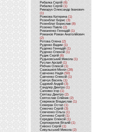
Рибалка Сергій
(6)
Рибалко Сергій
(1)
Римарук Олександр Іванович
(1)
Рожкова Катерина
(1)
Розенблат Борис
(3)
Розенблат Борислав
(8)
Розенко Павло
(2)
Романенко Геннадій
(1)
Романов Роман Анатолійович
(2)
Ротова Олена
(2)
Руденко Вадим
(1)
Руденко Геннадій
(1)
Руденко Олексій
(1)
Рудик Сергій
(6)
Рудьковський Микола
(1)
Руслан Арсірій
(1)
Рябчин Олексій
(1)
Саакашвілі Міхеіл
(28)
Савченко Надія
(50)
Савченко Олексій
(1)
Савчук Василь
(1)
Садовий Андрій
(3)
Сандлер Дмитро
(1)
Сапожко Ігор
(1)
Святаш Дмитро
(2)
Святослав Олійник
(2)
Севрюков Владислав
(1)
Семерак Остап
(1)
Семочко Сергій
(3)
Семченко Ольга
(1)
Сенченко Сергій
(1)
Середюк Олексій
(1)
Серпокрилов Віталій
(1)
Сивохо Сергій
(1)
Сивульський Микола
(2)