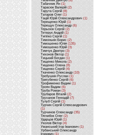
Табачник Дмитро
(6)
Табачник Ян
(1)
Тарасюк Валерій
(2)
Тарута Сергій
(8)
Татаров Олег
(1)
Тацій Юрій Олександрович
(1)
Терещенко Юрій
(1)
Терещук Олександр
(6)
Терьохін Сергій
(2)
Тетерук Андрій
(1)
Тигіпко Сергій
(1)
Тимонькін Борис
(2)
Тимошенко Юлія
(135)
Тимошенко Юрій
(3)
Тимчук Дмитро
(3)
Тихонов Віктор
(1)
Тицький Богдан
(1)
Тищенко Микола
(2)
Тищенко Олена
(8)
Тищенко Сергій
(4)
Ткаченко Олександр
(10)
Требушкін Руслан
(1)
Тригубенко Сергій
(6)
Трофименко Вадим
(1)
Троян Вадим
(6)
Труба Роман
(3)
Трубаров Віталій
(2)
Труханов Геннадій
(7)
Тулуб Сергій
(1)
Турчин Сергій Олександрович
(1)
Турчинов Олександр
(35)
Тягнибок Олег
(2)
Ударцов Юрій
(1)
Уколов Віктор
(4)
Уманський Ігор Іванович
(1)
Урбанський Олександр
Ігорович
(1)