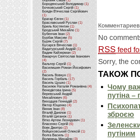
Боровик Саша
(1)
Бородянський Володимир
(1)
Бочковський Сергій
(1)
Боядін В'ячеслав Сергійович
(1)
Брагар Євген
(1)
Браславський Руслан
(1)
Комментариев
Бриль Костянтин
(1)
Бродський Михайло
(1)
Бубенчик Іван
(2)
No comments
Бурбак Максим
(5)
Буряк Сергій
(7)
Бусарєв Вячеслав
(1)
RSS
feed fo
Вадатурський Андрій
(1)
Вадим Кайзерман
(2)
Вакарчук Святослав Іванович
Sorry, the co
(4)
Вальтер Сергій
(1)
Василишин Роман Йосифович
(2)
ТАКОЖ ПО
Василь Вовкун
(1)
Василь Горбаль
(17)
Василь Цушко
(1)
Чому важ
Василюк Наталія Романівна
(4)
Венедіктова Ірина
(5)
путіна –
Веревський Андрій
Михайлович
(6)
Виходцев Геннадій
(2)
Психопат
Віктор Ющенко
(4)
Вінник Іван
(8)
зброєю
Віталій Данілов
(1)
Віталій Циганок
(1)
Вітко Артем Леонідович
(1)
Зеленски
Власенко Сергій
(6)
Вовк Дмитро
(2)
Войцеховський Олексій
(1)
путіним
Волга Василь
(1)
Волинець Михайло
(3)