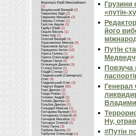
Грузини 
Воропаєв Юрій Миколайович
(1)
Вощевський Валерій
(2)
«путін-х
Гаврилова Лідія
(2)
Гаврилюк Михайло
(3)
Редактор
Гавриш Степан
(1)
Галстян Авагім
(1)
Гарбуз Юрій
(1)
його виб
Гацько Василь
(1)
Гекко Ігор
(1)
міжнарод
Гелетей Валерій
(4)
Герасименко Микола
(4)
Герасимов Артур
(1)
Путін ст
Геращенко Антон
(15)
Герега Галина
(1)
Медведч
Герега Олександр
(2)
Герман Ганна
(6)
Гетманцев Данило
(3)
Повзуча 
Гєллєр Євген
(2)
Гладій Степан
(1)
паспорті
Гладковський (Свинарчук)
Олег
(4)
Гладковський Олег
(2)
Генерал
Гладчук Вадим
(82)
Гнап Дмитро
(2)
ликвиди
Говда Роман
(1)
Головач Андрій
(2)
Владими
Головін Дмитро
(2)
Голубов Дмитро
(1)
Гольдарб Максим
(1)
Террорис
Гонтарева Валерія
(47)
Гончаренко Олексій
(8)
Гончаров Михайло
(1)
Ну, отра
Гончарук Олексій
(2)
Гопко Ганна
(3)
#Путін п
Горбаль Василь
(2)
Горбунов Олександр
(1)