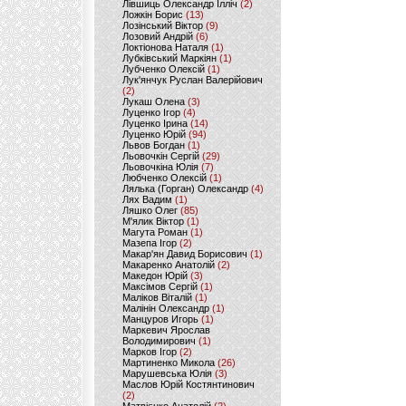
Лівшиць Олександр Ілліч
(2)
Ложкін Борис
(13)
Лозінський Віктор
(9)
Лозовий Андрій
(6)
Локтіонова Наталя
(1)
Лубківський Маркіян
(1)
Лубченко Олексій
(1)
Лук'янчук Руслан Валерійович
(2)
Лукаш Олена
(3)
Луценко Ігор
(4)
Луценко Ірина
(14)
Луценко Юрій
(94)
Львов Богдан
(1)
Льовочкін Сергій
(29)
Льовочкіна Юлія
(7)
Любченко Олексій
(1)
Лялька (Горган) Олександр
(4)
Лях Вадим
(1)
Ляшко Олег
(85)
М'ялик Віктор
(1)
Магута Роман
(1)
Мазепа Ігор
(2)
Макар'ян Давид Борисович
(1)
Макаренко Анатолій
(2)
Македон Юрій
(3)
Максімов Сергій
(1)
Маліков Віталій
(1)
Малінін Олександр
(1)
Манцуров Игорь
(1)
Маркевич Ярослав
Володимирович
(1)
Марков Ігор
(2)
Мартиненко Микола
(26)
Марушевська Юлія
(3)
Маслов Юрій Костянтинович
(2)