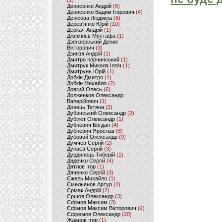
(1)
Денисенко Андрій
(6)
Денисенко Вадим Ігорович
(4)
Денісова Людміла
(6)
Дерев'янко Юрій
(10)
Деркач Андрій
(1)
Джемілєв Мустафа
(1)
Дзензерський Денис
Вікторович
(3)
Дзинзя Андрій
(1)
Дмитро Корчинський
(1)
Дмитрук Микола Ілліч
(1)
Дмитрунь Юрій
(1)
Добкін Дмитро
(1)
Добкін Михайло
(2)
Довгий Олесь
(6)
Долженков Олександр
Валерійович
(1)
Донець Тетяна
(2)
Дубинський Олександр
(2)
Дубілет Олександр
(1)
Дубневич Богдан
(4)
Дубневич Ярослав
(8)
Дубовой Олександр
(9)
Думчев Сергій
(2)
Дунаєв Сергій
(3)
Дурдинець Тиберій
(1)
Дядечко Сергій
(4)
Дятлов Ігор
(1)
Дяченко Сергій
(3)
Єжель Михайло
(1)
Ємельянов Артур
(2)
Єрмак Андрій
(2)
Єршов Олександр
(3)
Єфімов Максим
(3)
Єфімов Максим Вікторович
(2)
Єфремов Олександр
(20)
Жданов Ігор
(1)