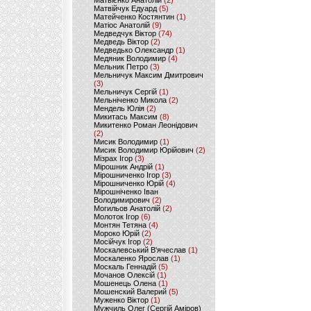
Матвієнко Анатолій
(2)
Матвійчук Едуард
(5)
Матейченко Костянтин
(1)
Матіос Анатолій
(9)
Медведчук Віктор
(74)
Медведь Віктор
(2)
Медведько Олександр
(1)
Медяник Володимир
(4)
Мельник Петро
(3)
Мельничук Максим Дмитрович
(3)
Мельничук Сергій
(1)
Мельніченко Микола
(2)
Мендель Юлія
(2)
Микитась Максим
(8)
Микитенко Роман Леонідович
(2)
Мисик Володимир
(1)
Мисик Володимир Юрійович
(2)
Мізрах Ігор
(3)
Мірошник Андрій
(1)
Мірошниченко Ігор
(3)
Мірошниченко Юрій
(4)
Мірошніченко Іван
Володимирович
(2)
Могильов Анатолій
(2)
Молоток Ігор
(6)
Монтян Тетяна
(4)
Мороко Юрій
(2)
Мосійчук Ігор
(2)
Москалевський В'ячеслав
(1)
Москаленко Ярослав
(1)
Москаль Геннадій
(5)
Мочанов Олексій
(1)
Мошенець Олена
(1)
Мошенский Валерий
(5)
Муженко Віктор
(1)
Мужчиль Олег (Сергій Аміров)