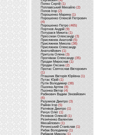
Сергійович
(4)
Попко Сергій
(1)
Поплавський Михайло
(2)
Попов Ігор
(2)
Порошенко Марина
(1)
Порошенко Олексій Петрович
(4)
Порошенко Петро
(465)
Портнов Андрій
(9)
Потураєв Микита
(1)
Прессман Олександр
(3)
Присяжнюк Анатолій
(5)
Присяжнюк Микола
(38)
Присяжнюк Олександр
Анатолійович
(1)
Притула Олена
(3)
Прогнімак Олександр
(35)
Продан Мирослав
(1)
Продан Оксана
(2)
Протас Святослав Вікторович
(1)
Пташник Вікторія Юріївна
(1)
Путас Юрій
(1)
Путін Володимир
(38)
Пшонка Артем
(8)
Пшонка Віктор
(4)
Рабінович Вадим Зіновійович
(6)
Разумков Дмитро
(3)
Райнін Ігор
(5)
Ратніков Дмитро
(1)
Рачук Олег
(1)
Резніков Олексій
(1)
Резніченко Валентин
Михайлович
(1)
Речинський Станіслав
(1)
Рибак Володимир
(1)
Рибаков Микола
(1)