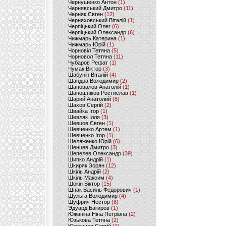
Чернушенко Антон
(1)
Чернявський Дмитро
(11)
Черняк Євген
(12)
Черняховський Віталій
(1)
Черпіцький Олег
(6)
Черпіцький Олександр
(6)
Чижмарь Катерина
(1)
Чижмарь Юрій
(1)
Чорновіл Тетяна
(5)
Чорновол Тетяна
(11)
Чубаров Рефат
(1)
Чумак Віктор
(3)
Шабунін Віталій
(4)
Шандра Володимир
(2)
Шаповалов Анатолій
(1)
Шапошніков Ростислав
(1)
Шарий Анатолий
(6)
Шахов Сергій
(2)
Швайка Ігор
(1)
Шевляк Ілля
(3)
Шевцов Євген
(1)
Шевченко Артем
(1)
Шевченко Ігор
(1)
Шеляженко Юрій
(6)
Шенцев Дмитро
(3)
Шепелев Олександр
(39)
Шипко Андрій
(1)
Шкиряк Зорян
(12)
Шкіль Андрій
(2)
Шкіль Максим
(4)
Шокін Віктор
(15)
Шпак Василь Федорович
(1)
Шульга Володимир
(4)
Шуфрич Нестор
(8)
Эдуард Багиров
(1)
Южаніна Ніна Петрівна
(2)
Юзькова Тетяна
(2)