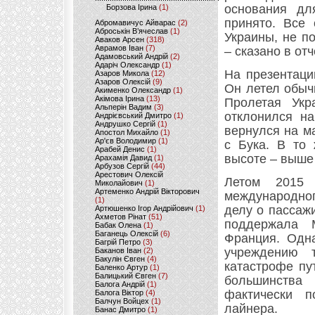
основания дл
Борзова Ірина
(1)
принято. Все 
Абромавичус Айварас
(2)
Аброськін В’ячеслав
(1)
Украины, не п
Аваков Арсен
(318)
Аврамов Іван
(7)
– сказано в отч
Адамовський Андрій
(2)
Адаріч Олександр
(1)
На презентаци
Азаров Микола
(12)
Азаров Олексій
(9)
Он летел обыч
Акименко Олександр
(1)
Акімова Ірина
(13)
Пролетая Укр
Альперін Вадим
(3)
отклонился на
Андрієвський Дмитро
(1)
Андрушко Сергій
(1)
вернулся на м
Апостол Михайло
(1)
Ар'єв Володимир
(1)
с Бука. В то
Арабей Денис
(1)
высоте – выше 
Арахамія Давид
(1)
Арбузов Сергій
(44)
Арестович Олексій
Летом 2015 
Миколайович
(1)
Артеменко Андрій Вікторович
международног
(1)
делу о пассаж
Артюшенко Ігор Андрійович
(1)
Ахметов Рінат
(51)
поддержала М
Бабак Олена
(1)
Баганець Олексій
(6)
Франция. Одн
Багрій Петро
(3)
учреждению 
Баканов Іван
(2)
Бакулін Євген
(4)
катастрофе пу
Баленко Артур
(1)
Балицький Євген
(7)
большинства
Балога Андрій
(1)
фактически п
Балога Віктор
(4)
Балчун Войцех
(1)
лайнера.
Банас Дмитро
(1)