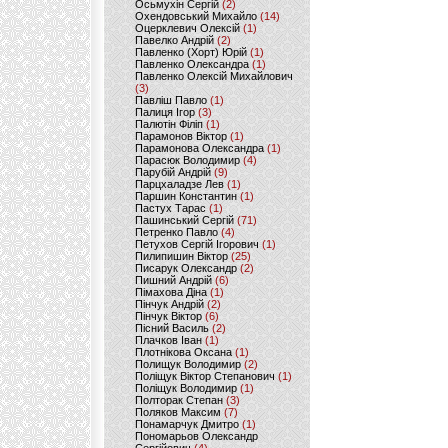
Осьмухін Сергій
(2)
Охендовський Михайло
(14)
Оцерклевич Олексій
(1)
Павелко Андрій
(2)
Павленко (Хорт) Юрій
(1)
Павленко Олександра
(1)
Павленко Олексій Михайлович
(3)
Павліш Павло
(1)
Палиця Ігор
(3)
Палютін Філіп
(1)
Парамонов Віктор
(1)
Парамонова Олександра
(1)
Парасюк Володимир
(4)
Парубій Андрій
(9)
Парцхаладзе Лев
(1)
Паршин Константин
(1)
Пастух Тарас
(1)
Пашинський Сергій
(71)
Петренко Павло
(4)
Петухов Сергій Ігорович
(1)
Пилипишин Віктор
(25)
Писарук Олександр
(2)
Пишний Андрій
(6)
Пімахова Діна
(1)
Пінчук Андрій
(2)
Пінчук Віктор
(6)
Пісний Василь
(2)
Плачков Іван
(1)
Плотнікова Оксана
(1)
Полищук Володимир
(2)
Поліщук Віктор Степанович
(1)
Поліщук Володимир
(1)
Полторак Степан
(3)
Поляков Максим
(7)
Понамарчук Дмитро
(1)
Пономарьов Олександр