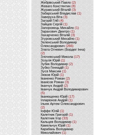
Жебрівський Павло
(2)
Жеваго Констянтин
(8)
Журавський Віталій
(3)
Забарський Владислав
(1)
Заверуха Віта
(3)
Загорій Гліб
(4)
Зайцев Сергій
(1)
Запорожець Михайло
(1)
Зарахович Дмитро
(1)
Захарченко Віталій
(3)
Згуровський Михайло
(1)
Зеленський Володимир
Олександрович
(266)
Злата Огневич (Бордюг Інна)
(2)
Злочевський Микола
(17)
Зозуля Юрій
(1)
Зубик Володимир
(2)
Зубко Геннадій
(1)
Зуєв Максим
(1)
Зюков Юрій
(1)
Іваненко Роман
(2)
Іванісов Роман
(3)
Іванчук Андрій
(2)
Іванчук Андрій Володимирович
(5)
Іванющенко Юрій
(17)
Ілларіонов Андрій
(1)
Ільюк Артем Олександрович
(2)
Іоффе Юлій
(1)
Калетник Григорій
(1)
Калетник Ігор
(33)
Кальцев Володимир
(1)
Камельчук Юрій
(1)
Карабань Володимир
Миколайович
(1)