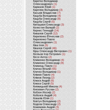
Каретко Володимир
Олександрович
(1)
Кармазін Юрій
(1)
Карплюк Володимир
(3)
Каськів Владислав
(7)
Кацуба Володимир
(4)
Кацуба Олександр
(8)
Кацуба Сергій
(5)
Квіташвілі Олександр
(3)
Келестин Валерій
(2)
Кернес Геннадій
(14)
Кивалов Сергій
(12)
Кириленко В’ячеслав
(2)
Кириленко Павло
Олександрович
(1)
Ківа Ілля
(5)
Ківалов Сергій
(46)
Кірш Олександр Вікторович
(1)
Кісільов Ігор Петрович
(1)
Кіссе Антон
(2)
Клименко Володимир
(4)
Клименко Олександр
(8)
Климець Павло
(1)
Кличко Віталій
(55)
Кличко Володимир
(1)
Клімкін Павло
(4)
Клімов Леонід
(2)
Клюєв Андрій
(6)
Клюєв Сергій
(5)
Княжицький Микола
(4)
Князевич Руслан
(2)
Кобзон Иосиф
(2)
Коболєв Андрій
(4)
Ковалів Юлія
(1)
Ковтун Володимир
(2)
Кодола Олександр
(2)
Кожемякін Андрій
(3)