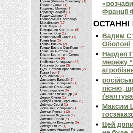
Горган (Лялька) Олександр
(1)
«розчави
Гордеєв Денис
(1)
Гордієнко Микола
(1)
Франції
Гордійчук Андрій
(1)
Гордон Дмитро
(7)
Грановський Олександр
ОСТАННІ
Михайлович
(10)
Гриб Вадим
(1)
Григоришин Костянтин
(5)
Гримчак Юрій
(1)
Вадим Ст
Гриневецький Сергій
(1)
Гринів Ігор
(3)
Оболоні
Грицак Василь
(2)
Грицак Василь Сергійович
(4)
Гриценко Анатолій
(8)
Нардеп 
Грішин Костянтин (Семен
Семенченко)
(8)
мережу “
Гройсман Володимир
(62)
Губський Богдан
(3)
агробізн
Гудзь Наталія Ярославівна
(2)
Гужва Ігор
(1)
Гута Микола
(1)
російськ
Давиденко Валерій
(1)
Данилець Володимир
(1)
пісню, щ
Данилюк Олександр
Олександрович
(6)
Данченко Олександр
(3)
ґвалтува
Дегрик Олена
(1)
Дейдей Євген Сергійович
(9)
Максим 
Дейнеко Сергій
(1)
Демішкан Володимир
(1)
Демчак Руслан
(12)
госзаказ
Демченко Людмила
(1)
Демчина Павло
(4)
Демчишин Володимир
(5)
Цей допи
Демчук Ольга
(1)
Денисенко Анатолій Петрович
не буде 