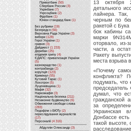
13 октября 
Приватбанк
(50)
Сбербанк России
(3)
детального ис
Укрінбанк
(7)
Укрсоцбанк
(2)
лайнера. Так,
Фідобанк
(1)
черным по бе
Юніон стандард банк
(1)
ракетой с Бука
Без рубрики
(19)
Безпредєл
(56)
бок кабины са
Верховна Рада України
(3)
марки 9N314
вибори
(128)
Герої України
(1)
оторвало, из-
гривня
(3)
Дайджест
(1 233)
части, а оста
Дерибан
(25)
Ракету выпуст
епідемія грипу
(4)
ЄДАПС: приватизація України
места взрыва в
(5)
казнокрадство
(1)
контрабанда
(2)
«Почему само
корупція
(123)
конфликта? П
Кримінал
(55)
Кутовий Тарас
(1)
подумать, что 
Лохотрон
(5)
Луценківщина
(1)
председатель 
Мафія
(32)
думал, что ес
Наркомафія
(3)
Національна безпека
(211)
гражданской а
Незаконне будівництво
(6)
Обмеження свободи слова
за определен
(283)
Украинская в
Педофіли з БЮТу
(2)
переслідування журналістів
Донбассе есть
(17)
Персоналії
(4 316)
такой высоте,
Абдуллін Олександр
(3)
расследование