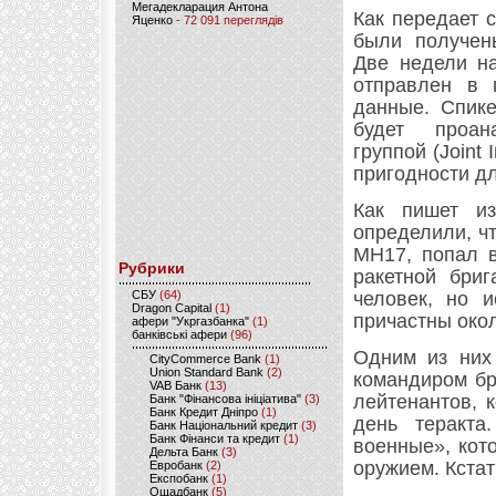
Мегадекларация Антона
Как передает 
Яценко
- 72 091 переглядів
были получены
Две недели н
отправлен в 
данные. Спике
будет проан
группой (Joint 
пригодности д
Как пишет из
определили, ч
MH17, попал в
Рубрики
ракетной бриг
CБУ
(64)
человек, но и
Dragon Capital
(1)
причастны окол
афери "Укргазбанка"
(1)
банківські афери
(96)
Одним из них 
CityCommerce Bank
(1)
Union Standard Bank
(2)
командиром бр
VAB Банк
(13)
лейтенантов, 
Банк "Фінансова ініціатива"
(3)
Банк Кредит Дніпро
(1)
день теракта
Банк Національний кредит
(3)
Банк Фінанси та кредит
(1)
военные», кот
Дельта Банк
(3)
оружием. Кстат
Евробанк
(2)
Експобанк
(1)
Ощадбанк
(5)