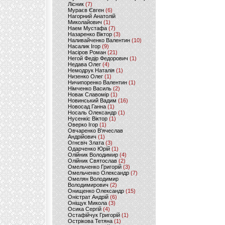
Лісник
(7)
Мураєв Євген
(6)
Нагорний Анатолій
Миколайович
(1)
Наем Мустафа
(7)
Назаренко Віктор
(3)
Наливайченко Валентин
(10)
Насалик Ігор
(9)
Насіров Роман
(21)
Негой Федір Федорович
(1)
Недава Олег
(4)
Немодрук Наталія
(1)
Низенко Олег
(1)
Ничипоренко Валентин
(1)
Німченко Василь
(2)
Новак Славомір
(1)
Новинський Вадим
(16)
Новосад Ганна
(1)
Носаль Олександр
(1)
Нусенкіс Віктор
(1)
Оверко Ігор
(1)
Овчаренко В'ячеслав
Андрійович
(1)
Огнєвіч Злата
(3)
Одарченко Юрій
(1)
Олійник Володимир
(4)
Олійник Святослав
(2)
Омельченко Григорій
(3)
Омельченко Олександр
(7)
Омелян Володимир
Володимирович
(2)
Онищенко Олександр
(15)
Оністрат Андрій
(6)
Оніщук Микола
(3)
Осика Сергій
(4)
Остафійчук Григорій
(1)
Острікова Тетяна
(1)