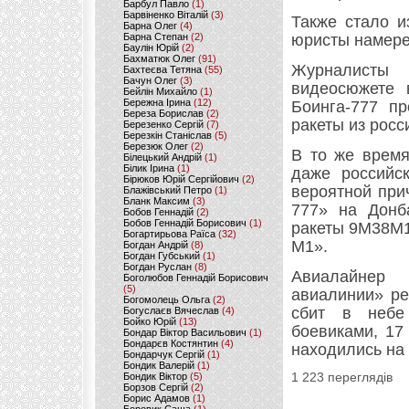
Барбул Павло
(1)
Барвіненко Віталій
(3)
Также стало и
Барна Олег
(4)
Барна Степан
(2)
юристы намере
Баулін Юрій
(2)
Бахматюк Олег
(91)
Журналисты 
Бахтеєва Тетяна
(55)
Бачун Олег
(3)
видеосюжете 
Бейлін Михайло
(1)
Бережна Ірина
(12)
Боинга-777 п
Береза Борислав
(2)
ракеты из росс
Березенко Сергій
(7)
Березкін Станіслав
(5)
Березюк Олег
(2)
В то же время
Білецький Андрій
(1)
Білик Ірина
(1)
даже российс
Бірюков Юрій Сергійович
(2)
вероятной при
Блажівський Петро
(1)
Бланк Максим
(3)
777» на Донб
Бобов Геннадій
(2)
Бобов Геннадій Борисович
(1)
ракеты 9М38М1 
Богартирьова Раїса
(32)
М1».
Богдан Андрій
(8)
Богдан Губський
(1)
Богдан Руслан
(8)
Авиалайнер 
Боголюбов Геннадій Борисович
(5)
авиалинии» ре
Богомолець Ольга
(2)
сбит в небе
Богуслаєв Вячеслав
(4)
Бойко Юрій
(13)
боевиками, 17
Бондар Віктор Васильович
(1)
Бондарєв Костянтин
(4)
находились на 
Бондарчук Сергій
(1)
Бондик Валерій
(1)
Бондик Віктор
(5)
1 223 переглядів
Борзов Сергiй
(2)
Борис Адамов
(1)