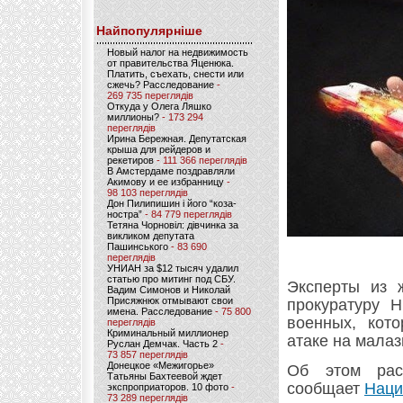
Найпопулярніше
Новый налог на недвижимость
от правительства Яценюка.
Платить, съехать, снести или
сжечь? Расследование
-
269 735 переглядів
Откуда у Олега Ляшко
миллионы?
- 173 294
переглядів
Ирина Бережная. Депутатская
крыша для рейдеров и
рекетиров
- 111 366 переглядів
В Амстердаме поздравляли
Акимову и ее избранницу
-
98 103 переглядів
Дон Пилипишин і його “коза-
ностра”
- 84 779 переглядів
Тетяна Чорновіл: дівчинка за
викликом депутата
Пашинського
- 83 690
переглядів
УНИАН за $12 тысяч удалил
статью про митинг под СБУ.
Эксперты из ж
Вадим Симонов и Николай
Присяжнюк отмывают свои
прокуратуру Н
имена. Расследование
- 75 800
военных, кот
переглядів
Криминальный миллионер
атаке на малаз
Руслан Демчак. Часть 2
-
73 857 переглядів
Донецкое «Межигорье»
Об этом расс
Татьяны Бахтеевой ждет
сообщает
Наци
экспроприаторов. 10 фото
-
73 289 переглядів