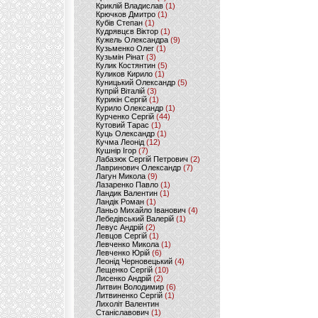
Криклій Владислав
(1)
Крючков Дмитро
(1)
Кубів Степан
(1)
Кудрявцєв Віктор
(1)
Кужель Олександра
(9)
Кузьменко Олег
(1)
Кузьмін Рінат
(3)
Кулик Костянтин
(5)
Куликов Кирило
(1)
Куницький Олександр
(5)
Купрій Віталій
(3)
Курикін Сергій
(1)
Курило Олександр
(1)
Курченко Сергій
(44)
Кутовий Тарас
(1)
Куць Олександр
(1)
Кучма Леонід
(12)
Кушнір Ігор
(7)
Лабазюк Сергій Петрович
(2)
Лавринович Олександр
(7)
Лагун Микола
(9)
Лазаренко Павло
(1)
Ландик Валентин
(1)
Ландік Роман
(1)
Ланьо Михайло Іванович
(4)
Лебедівський Валерій
(1)
Левус Андрій
(2)
Левцов Сергій
(1)
Левченко Микола
(1)
Левченко Юрій
(6)
Леонід Черновецький
(4)
Лещенко Сергій
(10)
Лисенко Андрій
(2)
Литвин Володимир
(6)
Литвиненко Сергій
(1)
Лихоліт Валентин
Станіславович
(1)