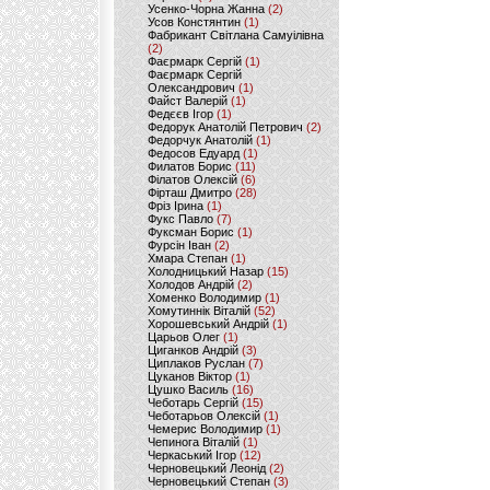
Усенко-Чорна Жанна
(2)
Усов Констянтин
(1)
Фабрикант Світлана Самуілівна
(2)
Фаєрмарк Сергій
(1)
Фаєрмарк Сергій
Олександрович
(1)
Файст Валерій
(1)
Федєєв Ігор
(1)
Федорук Анатолій Петрович
(2)
Федорчук Анатолій
(1)
Федосов Едуард
(1)
Филатов Борис
(11)
Філатов Олексій
(6)
Фірташ Дмитро
(28)
Фріз Ірина
(1)
Фукс Павло
(7)
Фуксман Борис
(1)
Фурсін Іван
(2)
Хмара Степан
(1)
Холодницький Назар
(15)
Холодов Андрій
(2)
Хоменко Володимир
(1)
Хомутиннік Віталій
(52)
Хорошевський Андрій
(1)
Царьов Олег
(1)
Циганков Андрій
(3)
Циплаков Руслан
(7)
Цуканов Віктор
(1)
Цушко Василь
(16)
Чеботарь Сергій
(15)
Чеботарьов Олексій
(1)
Чемерис Володимир
(1)
Чепинога Віталій
(1)
Черкаський Ігор
(12)
Черновецький Леонід
(2)
Черновецький Степан
(3)