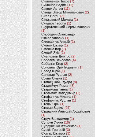
Симоненко Петро
(7)
Симонов Вадим
(12)
Ситник Артем
(11)
Сівець Віктор Миколайович
(2)
Сігал Євген
(3)
Сіньковский Микола
(1)
Скударь Георгій
(1)
Скуратовський Сергій Іванович
(1)
Слободян Олександр
В'ячеславович
(1)
Слюсарчук Андрій
(1)
Смалій Віктор
(1)
Смешко Ігор
(1)
Смолій Яків
(1)
Снєгирьов Дмитро
(2)
Соболев Вячеслав
(4)
Соболєв Єгор
(2)
Соловей Юрій Ігорович
(1)
Солод Юрій
(1)
Сольвар Руслан
(2)
Сотнік Олена
(1)
Ставицький Едуард
(9)
Стаднійчук Роман
(3)
Старикова Ганна
(1)
Стельмах Володимир
(2)
Стефанчук Микола
(1)
Стефанчук Руслан
(1)
Стець Юрій
(1)
Столар Вадим
(27)
Страшний Анатолій Андрійович
(1)
Струк Володимир
(1)
Супрун Уляна
(10)
Супруненко В'ячеслав
(1)
Суркіс Григорій
(3)
Сюмар Вікторія
(3)