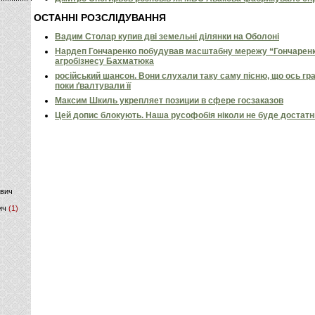
ОСТАННІ РОЗСЛІДУВАННЯ
)
Вадим Столар купив дві земельні ділянки на Оболоні
Нардеп Гончаренко побудував масштабну мережу “Гончаренко
агробізнесу Бахматюка
російський шансон. Вони слухали таку саму пісню, що ось гр
поки ґвалтували її
Максим Шкиль укрепляет позиции в сфере госзаказов
Цей допис блокують. Наша русофобія ніколи не буде достат
ович
ич
(1)