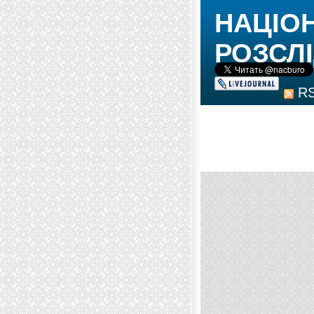
НАЦІО
РОЗСЛІ
R