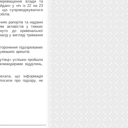
 перевищення влади та
йдан» у ніч із 22 на 23
, що супроводжувалося
білів.
ннях рапортів та наданні
ям активістів у тяжких
нуто до кримінальної
 захід у вигляді тримання
сторонення підозрюваних
домашніх арештів.
утівці» успішно пройшли
командирами відділень,
рехала, що інформація
олосили про підозру, не