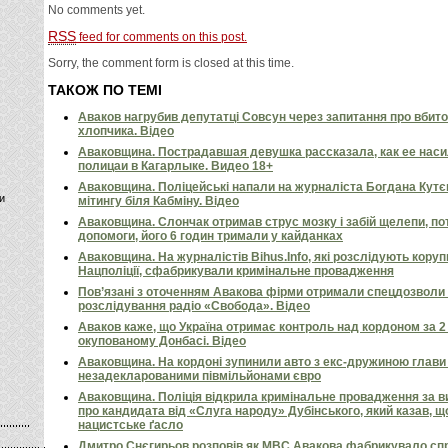
No comments yet.
RSS
feed for comments on this post.
Sorry, the comment form is closed at this time.
ТАКОЖ ПО ТЕМІ
Аваков нагрубив депутатці Совсун через запитання про вбито
хлопчика. Відео
Аваковщина. Пострадавшая девушка рассказала, как ее наси
полицаи в Кагарлыке. Видео 18+
Аваковщина. Поліцейські напали на журналіста Богдана Кутє
и
мітингу біля Кабміну. Відео
Аваковщина. Слончак отримав струс мозку і забій щелепи, по
допомоги, його 6 годин тримали у кайданках
Аваковщина. На журналістів Bihus.Info, які розслідують коруп
Нацполіції, сфабрикували кримінальне провадження
Пов’язані з оточенням Авакова фірми отримали спецдозволи 
розслідування радіо «Свобода». Відео
Аваков каже, що Україна отримає контроль над кордоном за 2 д
окупованому Донбасі. Відео
Аваковщина. На кордоні зупинили авто з екс-дружиною глави 
незадекларованими півмільйонами євро
Аваковщина. Поліція відкрила кримінальне провадження за 
про кандидата від «Слуга народу» Дубінського, який казав, щ
нацистське ґасло
Дмитро Снєгирьов розповів як МВС Авакова фабрикувало спр