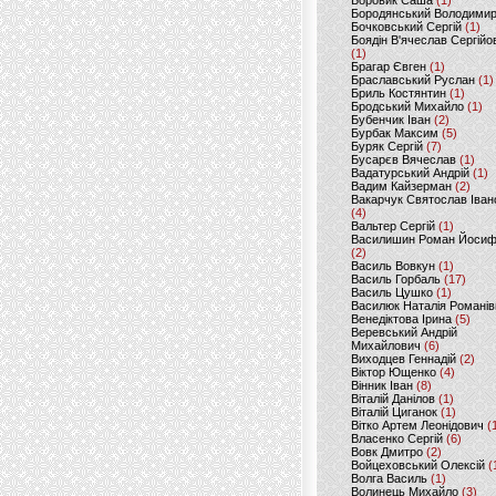
Боровик Саша
(1)
Бородянський Володими
Бочковський Сергій
(1)
Боядін В'ячеслав Сергійо
(1)
Брагар Євген
(1)
Браславський Руслан
(1)
Бриль Костянтин
(1)
Бродський Михайло
(1)
Бубенчик Іван
(2)
Бурбак Максим
(5)
Буряк Сергій
(7)
Бусарєв Вячеслав
(1)
Вадатурський Андрій
(1)
Вадим Кайзерман
(2)
Вакарчук Святослав Іван
(4)
Вальтер Сергій
(1)
Василишин Роман Йоси
(2)
Василь Вовкун
(1)
Василь Горбаль
(17)
Василь Цушко
(1)
Василюк Наталія Романів
Венедіктова Ірина
(5)
Веревський Андрій
Михайлович
(6)
Виходцев Геннадій
(2)
Віктор Ющенко
(4)
Вінник Іван
(8)
Віталій Данілов
(1)
Віталій Циганок
(1)
Вітко Артем Леонідович
(
Власенко Сергій
(6)
Вовк Дмитро
(2)
Войцеховський Олексій
(
Волга Василь
(1)
Волинець Михайло
(3)