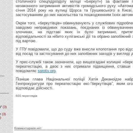
столичного спецпідрозділу міліції «Беркут») за фактами
незаконного затримання активістів громадського руху «Автома
січня 2014 року на вулиці Щорса та Грушевського в Києві
застосуванням до них насильства та пошкодженням їхніх автомо
Окрім того, «беркутівців» обвинувачують у службових підробле
завідомо неправдивих показань, поєднаних із обвинуваченн
злочинах, на підставі яких їх було затримано, притяг
відповідальності за нібито хуліганські дії та обрано запобіжний
під вартою.
У ГПУ повідомили, що до суду вже внесли клопотання про від
від посад та застосування до них запобіжних заходів у вигляді 
У прес-службі також зазначили, що вищезгадані колишні «берк
переатестацію, а двоє з них отримали підвищення, ставши 
повідомляє
sprotiv.org
.
Пізніше глава Національної поліції Хатія Деканоідзе наб
Генпрокуратури про переатестацію екс-“беркутівців”, яким ог
відповідає дійсності.
600 переглядів
а"
(3)
т
(3)
)
Комментариев нет