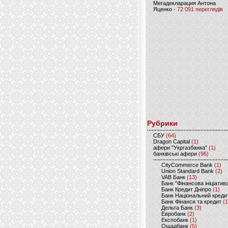
Мегадекларация Антона
Яценко
- 72 091 переглядів
Рубрики
CБУ
(64)
Dragon Capital
(1)
афери "Укргазбанка"
(1)
банківські афери
(96)
CityCommerce Bank
(1)
Union Standard Bank
(2)
VAB Банк
(13)
Банк "Фінансова ініціатив
Банк Кредит Дніпро
(1)
Банк Національний креди
Банк Фінанси та кредит
(1
Дельта Банк
(3)
Евробанк
(2)
Експобанк
(1)
Ощадбанк
(5)