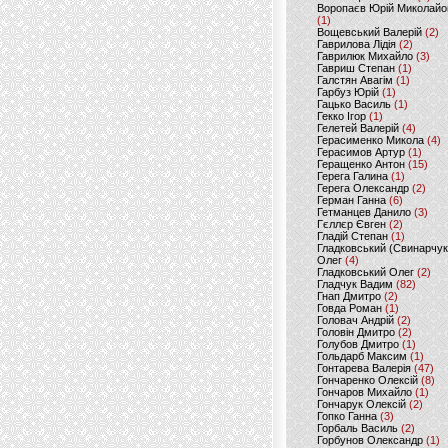
Воропаєв Юрій Миколайо
(1)
Вощевський Валерій
(2)
Гаврилова Лідія
(2)
Гаврилюк Михайло
(3)
Гавриш Степан
(1)
Галстян Авагім
(1)
Гарбуз Юрій
(1)
Гацько Василь
(1)
Гекко Ігор
(1)
Гелетей Валерій
(4)
Герасименко Микола
(4)
Герасимов Артур
(1)
Геращенко Антон
(15)
Герега Галина
(1)
Герега Олександр
(2)
Герман Ганна
(6)
Гетманцев Данило
(3)
Гєллєр Євген
(2)
Гладій Степан
(1)
Гладковський (Свинарчук
Олег
(4)
Гладковський Олег
(2)
Гладчук Вадим
(82)
Гнап Дмитро
(2)
Говда Роман
(1)
Головач Андрій
(2)
Головін Дмитро
(2)
Голубов Дмитро
(1)
Гольдарб Максим
(1)
Гонтарева Валерія
(47)
Гончаренко Олексій
(8)
Гончаров Михайло
(1)
Гончарук Олексій
(2)
Гопко Ганна
(3)
Горбаль Василь
(2)
Горбунов Олександр
(1)