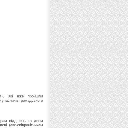
ут», які вже пройшли
о учасників громадського
ирам відділень та двом
єві (екс-співробітникам