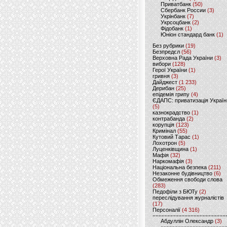
Приватбанк
(50)
Сбербанк России
(3)
Укрінбанк
(7)
Укрсоцбанк
(2)
Фідобанк
(1)
Юніон стандард банк
(1)
Без рубрики
(19)
Безпредєл
(56)
Верховна Рада України
(3)
вибори
(128)
Герої України
(1)
гривня
(3)
Дайджест
(1 233)
Дерибан
(25)
епідемія грипу
(4)
ЄДАПС: приватизація Україн
(5)
казнокрадство
(1)
контрабанда
(2)
корупція
(123)
Кримінал
(55)
Кутовий Тарас
(1)
Лохотрон
(5)
Луценківщина
(1)
Мафія
(32)
Наркомафія
(3)
Національна безпека
(211)
Незаконне будівництво
(6)
Обмеження свободи слова
(283)
Педофіли з БЮТу
(2)
переслідування журналістів
(17)
Персоналії
(4 316)
Абдуллін Олександр
(3)