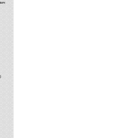
вич
)