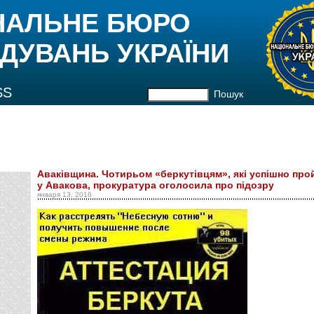
НАЛЬНЕ БЮРО
ДУВАНЬ УКРАЇНИ
SS
Пошук
Аваківщина. Чотирьом «беркутівцям», які успішно пр
у Авакова, прокуратура оголосила про підозру
января 13, 2016