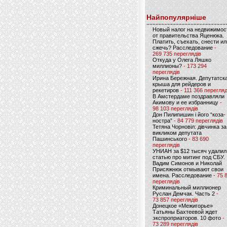
Найпопулярніше
Новый налог на недвижимос
от правительства Яценюка.
Платить, съехать, снести ил
сжечь? Расследование
-
269 735 переглядів
Откуда у Олега Ляшко
миллионы?
- 173 294
переглядів
Ирина Бережная. Депутатск
крыша для рейдеров и
рекетиров
- 111 366 перегляд
В Амстердаме поздравляли
Акимову и ее избранницу
-
98 103 переглядів
Дон Пилипишин і його “коза-
ностра”
- 84 779 переглядів
Тетяна Чорновіл: дівчинка за
викликом депутата
Пашинського
- 83 690
переглядів
УНИАН за $12 тысяч удалил
статью про митинг под СБУ.
Вадим Симонов и Николай
Присяжнюк отмывают свои
имена. Расследование
- 75 
переглядів
Криминальный миллионер
Руслан Демчак. Часть 2
-
73 857 переглядів
Донецкое «Межигорье»
Татьяны Бахтеевой ждет
экспроприаторов. 10 фото
-
73 289 переглядів