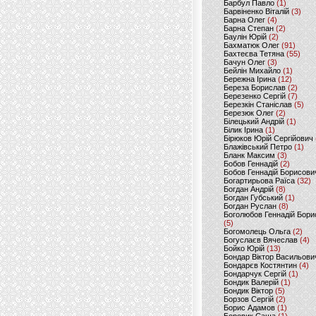
Барбул Павло
(1)
Барвіненко Віталій
(3)
Барна Олег
(4)
Барна Степан
(2)
Баулін Юрій
(2)
Бахматюк Олег
(91)
Бахтеєва Тетяна
(55)
Бачун Олег
(3)
Бейлін Михайло
(1)
Бережна Ірина
(12)
Береза Борислав
(2)
Березенко Сергій
(7)
Березкін Станіслав
(5)
Березюк Олег
(2)
Білецький Андрій
(1)
Білик Ірина
(1)
Бірюков Юрій Сергійович
Блажівський Петро
(1)
Бланк Максим
(3)
Бобов Геннадій
(2)
Бобов Геннадій Борисови
Богартирьова Раїса
(32)
Богдан Андрій
(8)
Богдан Губський
(1)
Богдан Руслан
(8)
Боголюбов Геннадій Бори
(5)
Богомолець Ольга
(2)
Богуслаєв Вячеслав
(4)
Бойко Юрій
(13)
Бондар Віктор Васильови
Бондарєв Костянтин
(4)
Бондарчук Сергій
(1)
Бондик Валерій
(1)
Бондик Віктор
(5)
Борзов Сергiй
(2)
Борис Адамов
(1)