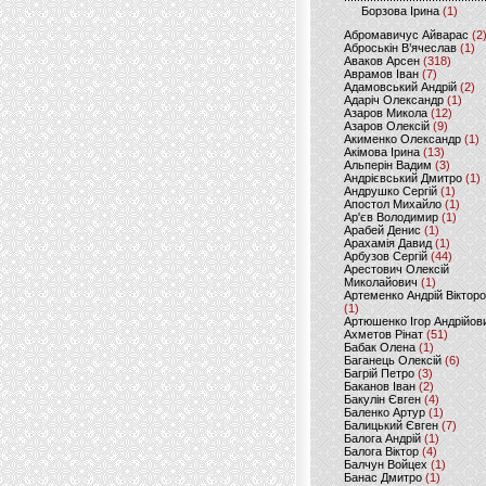
Борзова Ірина
(1)
Абромавичус Айварас
(2
Аброськін В’ячеслав
(1)
Аваков Арсен
(318)
Аврамов Іван
(7)
Адамовський Андрій
(2)
Адаріч Олександр
(1)
Азаров Микола
(12)
Азаров Олексій
(9)
Акименко Олександр
(1)
Акімова Ірина
(13)
Альперін Вадим
(3)
Андрієвський Дмитро
(1)
Андрушко Сергій
(1)
Апостол Михайло
(1)
Ар'єв Володимир
(1)
Арабей Денис
(1)
Арахамія Давид
(1)
Арбузов Сергій
(44)
Арестович Олексій
Миколайович
(1)
Артеменко Андрій Віктор
(1)
Артюшенко Ігор Андрійов
Ахметов Рінат
(51)
Бабак Олена
(1)
Баганець Олексій
(6)
Багрій Петро
(3)
Баканов Іван
(2)
Бакулін Євген
(4)
Баленко Артур
(1)
Балицький Євген
(7)
Балога Андрій
(1)
Балога Віктор
(4)
Балчун Войцех
(1)
Банас Дмитро
(1)