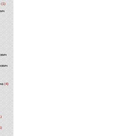
р
(1)
вич
ович
фович
на
(4)
1)
1)