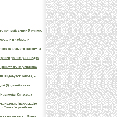
го поліцейськими 5-річного
ловали и избивали
пова та зламати камеру на
трапив до лікарні швидкої
ційні статки керівництва
на видобуток золота, –
ні (!) до виборів на
Нацполіції Князєва з
викривальну інформацію
о «Слава Україні!» —
аву проти нього. Відео