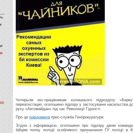
ть
и
ая
ів
Чотирьом екс-працівникам колишнього підрозділу «Берк
800
переатестацію, оголошено підозру у застосуванні насильства д
руху «Автомайдан» під час Революції Гідності.
Про це
повідомила
прес-служба Генпрокуратури.
Згідно з інформацією, оголошено про підозру двом команд
бійцям полку поліції особливого призначення ГУ поліції в Ки