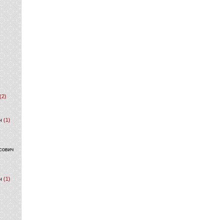
(2)
ч
(1)
сович
ч
(1)