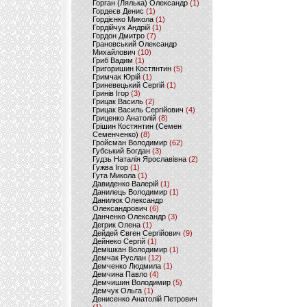
Горган (Лялька) Олександр
(1)
Гордеєв Денис
(1)
Гордієнко Микола
(1)
Гордійчук Андрій
(1)
Гордон Дмитро
(7)
Грановський Олександр
Михайлович
(10)
Гриб Вадим
(1)
Григоришин Костянтин
(5)
Гримчак Юрій
(1)
Гриневецький Сергій
(1)
Гринів Ігор
(3)
Грицак Василь
(2)
Грицак Василь Сергійович
(4)
Гриценко Анатолій
(8)
Грішин Костянтин (Семен
Семенченко)
(8)
Гройсман Володимир
(62)
Губський Богдан
(3)
Гудзь Наталія Ярославівна
(2)
Гужва Ігор
(1)
Гута Микола
(1)
Давиденко Валерій
(1)
Данилець Володимир
(1)
Данилюк Олександр
Олександрович
(6)
Данченко Олександр
(3)
Дегрик Олена
(1)
Дейдей Євген Сергійович
(9)
Дейнеко Сергій
(1)
Демішкан Володимир
(1)
Демчак Руслан
(12)
Демченко Людмила
(1)
Демчина Павло
(4)
Демчишин Володимир
(5)
Демчук Ольга
(1)
Денисенко Анатолій Петрович