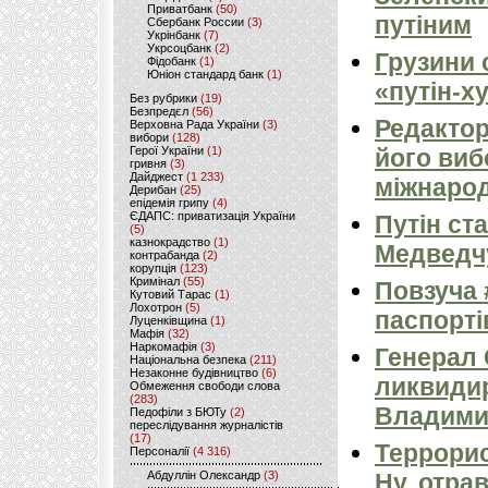
Приватбанк
(50)
путіним
Сбербанк России
(3)
Укрінбанк
(7)
Укрсоцбанк
(2)
Грузини 
Фідобанк
(1)
Юніон стандард банк
(1)
«путін-х
Без рубрики
(19)
Безпредєл
(56)
Редактор
Верховна Рада України
(3)
вибори
(128)
Герої України
(1)
його виб
гривня
(3)
Дайджест
(1 233)
міжнарод
Дерибан
(25)
епідемія грипу
(4)
ЄДАПС: приватизація України
Путін ст
(5)
казнокрадство
(1)
Медведч
контрабанда
(2)
корупція
(123)
Кримінал
(55)
Повзуча 
Кутовий Тарас
(1)
Лохотрон
(5)
паспорті
Луценківщина
(1)
Мафія
(32)
Наркомафія
(3)
Генерал
Національна безпека
(211)
Незаконне будівництво
(6)
ликвиди
Обмеження свободи слова
(283)
Владими
Педофіли з БЮТу
(2)
переслідування журналістів
(17)
Террорис
Персоналії
(4 316)
Абдуллін Олександр
(3)
Ну, отра