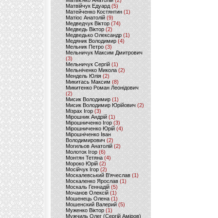
Матвієнко Анатолій
(2)
Матвійчук Едуард
(5)
Матейченко Костянтин
(1)
Матіос Анатолій
(9)
Медведчук Віктор
(74)
Медведь Віктор
(2)
Медведько Олександр
(1)
Медяник Володимир
(4)
Мельник Петро
(3)
Мельничук Максим Дмитрович
(3)
Мельничук Сергій
(1)
Мельніченко Микола
(2)
Мендель Юлія
(2)
Микитась Максим
(8)
Микитенко Роман Леонідович
(2)
Мисик Володимир
(1)
Мисик Володимир Юрійович
(2)
Мізрах Ігор
(3)
Мірошник Андрій
(1)
Мірошниченко Ігор
(3)
Мірошниченко Юрій
(4)
Мірошніченко Іван
Володимирович
(2)
Могильов Анатолій
(2)
Молоток Ігор
(6)
Монтян Тетяна
(4)
Мороко Юрій
(2)
Мосійчук Ігор
(2)
Москалевський В'ячеслав
(1)
Москаленко Ярослав
(1)
Москаль Геннадій
(5)
Мочанов Олексій
(1)
Мошенець Олена
(1)
Мошенский Валерий
(5)
Муженко Віктор
(1)
Мужчиль Олег (Сергій Аміров)