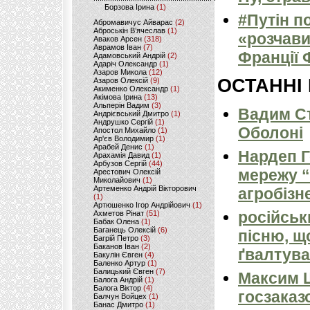
Борзова Ірина
(1)
#Путін п
Абромавичус Айварас
(2)
Аброськін В’ячеслав
(1)
«розчави
Аваков Арсен
(318)
Аврамов Іван
(7)
Франції
Адамовський Андрій
(2)
Адаріч Олександр
(1)
Азаров Микола
(12)
ОСТАННІ
Азаров Олексій
(9)
Акименко Олександр
(1)
Акімова Ірина
(13)
Альперін Вадим
(3)
Вадим Ст
Андрієвський Дмитро
(1)
Андрушко Сергій
(1)
Оболоні
Апостол Михайло
(1)
Ар'єв Володимир
(1)
Арабей Денис
(1)
Нардеп 
Арахамія Давид
(1)
Арбузов Сергій
(44)
мережу “
Арестович Олексій
Миколайович
(1)
Артеменко Андрій Вікторович
агробізн
(1)
Артюшенко Ігор Андрійович
(1)
російськ
Ахметов Рінат
(51)
Бабак Олена
(1)
Баганець Олексій
(6)
пісню, щ
Багрій Петро
(3)
Баканов Іван
(2)
ґвалтува
Бакулін Євген
(4)
Баленко Артур
(1)
Балицький Євген
(7)
Максим 
Балога Андрій
(1)
Балога Віктор
(4)
госзаказ
Балчун Войцех
(1)
Банас Дмитро
(1)