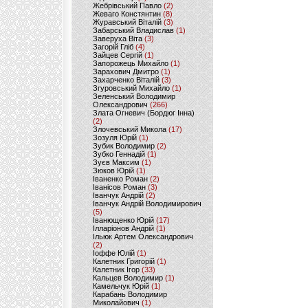
Жебрівський Павло
(2)
Жеваго Констянтин
(8)
Журавський Віталій
(3)
Забарський Владислав
(1)
Заверуха Віта
(3)
Загорій Гліб
(4)
Зайцев Сергій
(1)
Запорожець Михайло
(1)
Зарахович Дмитро
(1)
Захарченко Віталій
(3)
Згуровський Михайло
(1)
Зеленський Володимир
Олександрович
(266)
Злата Огневич (Бордюг Інна)
(2)
Злочевський Микола
(17)
Зозуля Юрій
(1)
Зубик Володимир
(2)
Зубко Геннадій
(1)
Зуєв Максим
(1)
Зюков Юрій
(1)
Іваненко Роман
(2)
Іванісов Роман
(3)
Іванчук Андрій
(2)
Іванчук Андрій Володимирович
(5)
Іванющенко Юрій
(17)
Ілларіонов Андрій
(1)
Ільюк Артем Олександрович
(2)
Іоффе Юлій
(1)
Калетник Григорій
(1)
Калетник Ігор
(33)
Кальцев Володимир
(1)
Камельчук Юрій
(1)
Карабань Володимир
Миколайович
(1)