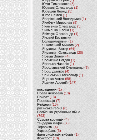
Юлдашев Сергій
(1)
Юлія Тимошенко
(8)
Юраков Олександр
(1)
Юрушев Леонід
(3)
Юфа Семен
(1)
Яворівський Володимир
(1)
Якибчук Мирослав
(5)
Якименко Олександр
(3)
Якименко Олена
(1)
Якімчук Олександр
(1)
Яловий Костянтин
Володимирович
(1)
Янковський Микола
(2)
Янукович Віктор
(64)
Янукович Олександр
(20)
Ярема Віталій
(4)
Яременко Богдан
(1)
Яресько Наталія
(1)
Ярославський Олександр
(3)
Ярош Дмитро
(4)
Ясинський Олександр
(1)
Яценко Антон
(58)
Яценюк Арсеній
(147)
покращення
(1)
Права человека
(13)
Приват
(13)
Провокація
(7)
Рейдери
(15)
російська гебня
(8)
Російсько-українська війна
(793)
Судова корупція
(4)
тендерна мафія
(36)
Тероризм
(4)
Укрсоцбанк
(3)
фальсифікація виборів
(1)
Фокстрот
(13)