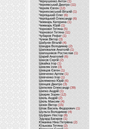
Чернушенко Антон
(1)
Чернявський Дмитро
(11)
Черняк Євген
(12)
Черняховський Віталій
(1)
Черпіцький Олег
(6)
Черпіцький Олександр
(6)
Чижмарь Катерина
(1)
Чижмарь Юрій
(1)
Чорновіл Тетяна
(5)
Чорновол Тетяна
(11)
Чубаров Рефат
(1)
Чумак Віктор
(3)
Шабунін Віталій
(4)
Шандра Володимир
(2)
Шаповалов Анатолій
(1)
Шапошніков Ростислав
(1)
Шарий Анатолий
(6)
Шахов Сергій
(2)
Швайка Ігор
(1)
Шевляк Ілля
(3)
Шевцов Євген
(1)
Шевченко Артем
(1)
Шевченко Ігор
(1)
Шеляженко Юрій
(6)
Шенцев Дмитро
(3)
Шепелев Олександр
(39)
Шипко Андрій
(1)
Шкиряк Зорян
(12)
Шкіль Андрій
(2)
Шкіль Максим
(4)
Шокін Віктор
(15)
Шпак Василь Федорович
(1)
Шульга Володимир
(4)
Шуфрич Нестор
(8)
Эдуард Багиров
(1)
Южаніна Ніна Петрівна
(2)
Юзькова Тетяна
(2)