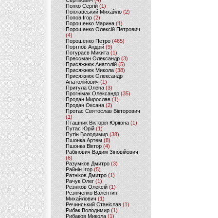
Сергійович
(4)
Попко Сергій
(1)
Поплавський Михайло
(2)
Попов Ігор
(2)
Порошенко Марина
(1)
Порошенко Олексій Петрович
(4)
Порошенко Петро
(465)
Портнов Андрій
(9)
Потураєв Микита
(1)
Прессман Олександр
(3)
Присяжнюк Анатолій
(5)
Присяжнюк Микола
(38)
Присяжнюк Олександр
Анатолійович
(1)
Притула Олена
(3)
Прогнімак Олександр
(35)
Продан Мирослав
(1)
Продан Оксана
(2)
Протас Святослав Вікторович
(1)
Пташник Вікторія Юріївна
(1)
Путас Юрій
(1)
Путін Володимир
(38)
Пшонка Артем
(8)
Пшонка Віктор
(4)
Рабінович Вадим Зіновійович
(6)
Разумков Дмитро
(3)
Райнін Ігор
(5)
Ратніков Дмитро
(1)
Рачук Олег
(1)
Резніков Олексій
(1)
Резніченко Валентин
Михайлович
(1)
Речинський Станіслав
(1)
Рибак Володимир
(1)
Рибаков Микола
(1)