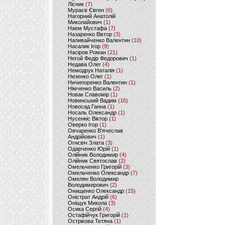
Лісник
(7)
Мураєв Євген
(6)
Нагорний Анатолій
Миколайович
(1)
Наем Мустафа
(7)
Назаренко Віктор
(3)
Наливайченко Валентин
(10)
Насалик Ігор
(9)
Насіров Роман
(21)
Негой Федір Федорович
(1)
Недава Олег
(4)
Немодрук Наталія
(1)
Низенко Олег
(1)
Ничипоренко Валентин
(1)
Німченко Василь
(2)
Новак Славомір
(1)
Новинський Вадим
(16)
Новосад Ганна
(1)
Носаль Олександр
(1)
Нусенкіс Віктор
(1)
Оверко Ігор
(1)
Овчаренко В'ячеслав
Андрійович
(1)
Огнєвіч Злата
(3)
Одарченко Юрій
(1)
Олійник Володимир
(4)
Олійник Святослав
(2)
Омельченко Григорій
(3)
Омельченко Олександр
(7)
Омелян Володимир
Володимирович
(2)
Онищенко Олександр
(15)
Оністрат Андрій
(6)
Оніщук Микола
(3)
Осика Сергій
(4)
Остафійчук Григорій
(1)
Острікова Тетяна
(1)