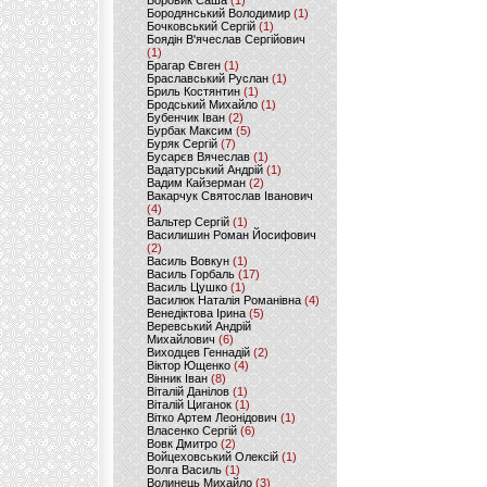
Боровик Саша
(1)
Бородянський Володимир
(1)
Бочковський Сергій
(1)
Боядін В'ячеслав Сергійович
(1)
Брагар Євген
(1)
Браславський Руслан
(1)
Бриль Костянтин
(1)
Бродський Михайло
(1)
Бубенчик Іван
(2)
Бурбак Максим
(5)
Буряк Сергій
(7)
Бусарєв Вячеслав
(1)
Вадатурський Андрій
(1)
Вадим Кайзерман
(2)
Вакарчук Святослав Іванович
(4)
Вальтер Сергій
(1)
Василишин Роман Йосифович
(2)
Василь Вовкун
(1)
Василь Горбаль
(17)
Василь Цушко
(1)
Василюк Наталія Романівна
(4)
Венедіктова Ірина
(5)
Веревський Андрій
Михайлович
(6)
Виходцев Геннадій
(2)
Віктор Ющенко
(4)
Вінник Іван
(8)
Віталій Данілов
(1)
Віталій Циганок
(1)
Вітко Артем Леонідович
(1)
Власенко Сергій
(6)
Вовк Дмитро
(2)
Войцеховський Олексій
(1)
Волга Василь
(1)
Волинець Михайло
(3)