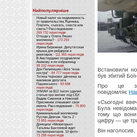
Найпопулярніше
Новый налог на недвижимость
от правительства Яценюка.
Платить, съехать, снести или
сжечь? Расследование
-
269 732 переглядів
Откуда у Олега Ляшко
миллионы?
- 173 293
переглядів
Ирина Бережная. Депутатская
крыша для рейдеров и
рекетиров
- 111 365 переглядів
В Амстердаме поздравляли
Акимову и ее избранницу
-
98 102 переглядів
Встановили но
Дон Пилипишин і його “коза-
ностра”
- 84 777 переглядів
був збитий Бої
Тетяна Чорновіл: дівчинка за
викликом депутата
Пашинського
- 83 688
Про це зая
переглядів
повідомляє
На
УНИАН за $12 тысяч удалил
статью про митинг под СБУ.
Вадим Симонов и Николай
«Сьогодні ввеч
Присяжнюк отмывают свои
имена. Расследование
- 75 800
Була невідома
переглядів
Криминальный миллионер
тому що вони
Руслан Демчак. Часть 2
-
цифру — це три
73 855 переглядів
Донецкое «Межигорье»
Татьяны Бахтеевой ждет
Він наголосив,
экспроприаторов. 10 фото
-
73 288 переглядів