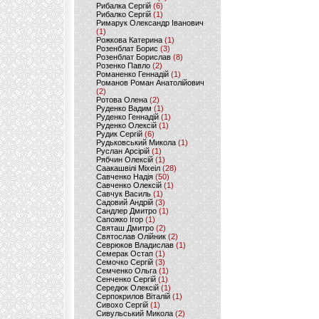
Рибалка Сергій
(6)
Рибалко Сергій
(1)
Римарук Олександр Іванович
(1)
Рожкова Катерина
(1)
Розенблат Борис
(3)
Розенблат Борислав
(8)
Розенко Павло
(2)
Романенко Геннадій
(1)
Романов Роман Анатолійович
(2)
Ротова Олена
(2)
Руденко Вадим
(1)
Руденко Геннадій
(1)
Руденко Олексій
(1)
Рудик Сергій
(6)
Рудьковський Микола
(1)
Руслан Арсірій
(1)
Рябчин Олексій
(1)
Саакашвілі Міхеіл
(28)
Савченко Надія
(50)
Савченко Олексій
(1)
Савчук Василь
(1)
Садовий Андрій
(3)
Сандлер Дмитро
(1)
Сапожко Ігор
(1)
Святаш Дмитро
(2)
Святослав Олійник
(2)
Севрюков Владислав
(1)
Семерак Остап
(1)
Семочко Сергій
(3)
Семченко Ольга
(1)
Сенченко Сергій
(1)
Середюк Олексій
(1)
Серпокрилов Віталій
(1)
Сивохо Сергій
(1)
Сивульський Микола
(2)