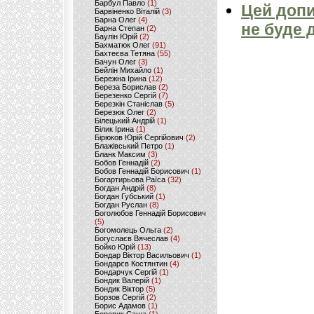
Барбул Павло
(1)
Цей допи
Барвіненко Віталій
(3)
Барна Олег
(4)
не буде 
Барна Степан
(2)
Баулін Юрій
(2)
Бахматюк Олег
(91)
Бахтеєва Тетяна
(55)
Бачун Олег
(3)
Бейлін Михайло
(1)
Бережна Ірина
(12)
Береза Борислав
(2)
Березенко Сергій
(7)
Березкін Станіслав
(5)
Березюк Олег
(2)
Білецький Андрій
(1)
Білик Ірина
(1)
Бірюков Юрій Сергійович
(2)
Блажівський Петро
(1)
Бланк Максим
(3)
Бобов Геннадій
(2)
Бобов Геннадій Борисович
(1)
Богартирьова Раїса
(32)
Богдан Андрій
(8)
Богдан Губський
(1)
Богдан Руслан
(8)
Боголюбов Геннадій Борисович
(5)
Богомолець Ольга
(2)
Богуслаєв Вячеслав
(4)
Бойко Юрій
(13)
Бондар Віктор Васильович
(1)
Бондарєв Костянтин
(4)
Бондарчук Сергій
(1)
Бондик Валерій
(1)
Бондик Віктор
(5)
Борзов Сергiй
(2)
Борис Адамов
(1)