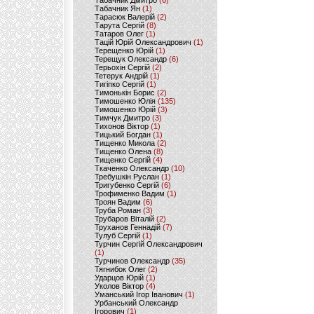
Табачник Дмитро
(6)
Табачник Ян
(1)
Тарасюк Валерій
(2)
Тарута Сергій
(8)
Татаров Олег
(1)
Тацій Юрій Олександрович
(1)
Терещенко Юрій
(1)
Терещук Олександр
(6)
Терьохін Сергій
(2)
Тетерук Андрій
(1)
Тигіпко Сергій
(1)
Тимонькін Борис
(2)
Тимошенко Юлія
(135)
Тимошенко Юрій
(3)
Тимчук Дмитро
(3)
Тихонов Віктор
(1)
Тицький Богдан
(1)
Тищенко Микола
(2)
Тищенко Олена
(8)
Тищенко Сергій
(4)
Ткаченко Олександр
(10)
Требушкін Руслан
(1)
Тригубенко Сергій
(6)
Трофименко Вадим
(1)
Троян Вадим
(6)
Труба Роман
(3)
Трубаров Віталій
(2)
Труханов Геннадій
(7)
Тулуб Сергій
(1)
Турчин Сергій Олександрович
(1)
Турчинов Олександр
(35)
Тягнибок Олег
(2)
Ударцов Юрій
(1)
Уколов Віктор
(4)
Уманський Ігор Іванович
(1)
Урбанський Олександр
Ігорович
(1)