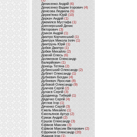
(1)
Денисенко Андрій
(6)
Денисенко Вадим Ігорович
(4)
Денісова Людміла
(6)
Дерев'янко Юрій
(10)
Деркач Андрій
(1)
Джемілєв Мустафа
(1)
Дзензерський Денис
Вікторович
(3)
Дзинзя Андрій
(1)
Дмитро Корчинський
(1)
Дмитрук Микола Ілліч
(1)
Дмитрунь Юрій
(1)
Добкін Дмитро
(1)
Добкін Михайло
(2)
Довгий Олесь
(6)
Долженков Олександр
Валерійович
(1)
Донець Тетяна
(2)
Дубинський Олександр
(2)
Дубілет Олександр
(1)
Дубневич Богдан
(4)
Дубневич Ярослав
(8)
Дубовой Олександр
(9)
Думчев Сергій
(2)
Дунаєв Сергій
(3)
Дурдинець Тиберій
(1)
Дядечко Сергій
(4)
Дятлов Ігор
(1)
Дяченко Сергій
(3)
Єжель Михайло
(1)
Ємельянов Артур
(2)
Єрмак Андрій
(2)
Єршов Олександр
(3)
Єфімов Максим
(3)
Єфімов Максим Вікторович
(2)
Єфремов Олександр
(20)
Жданов Ігор
(1)