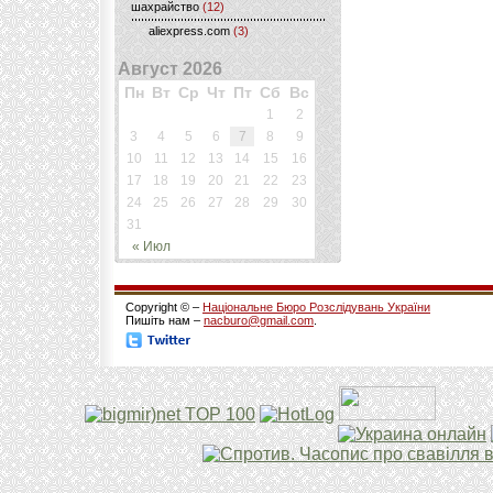
шахрайство
(12)
aliexpress.com
(3)
Август 2026
Пн
Вт
Ср
Чт
Пт
Сб
Вс
1
2
3
4
5
6
7
8
9
10
11
12
13
14
15
16
17
18
19
20
21
22
23
24
25
26
27
28
29
30
31
« Июл
Copyright © –
Національне Бюро Розслідувань України
Пишіть нам –
nacburo@gmail.com
.