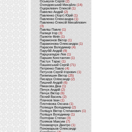
Осьмухін Сергій
(2)
Охендовський Михайло
(14)
Оцерклевич Олексій
(1)
Павелко Андрій
(2)
Павленко (Хорт) Юрій
(1)
Павленко Олександра
(1)
Павленко Олексій Михайлович
(3)
Павліш Павло
(1)
Палиця Ігор
(3)
Палютін Філіп
(1)
Парамонов Віктор
(1)
Парамонова Олександра
(1)
Парасюк Володимир
(4)
Парубій Андрій
(9)
Парцхаладзе Лев
(1)
Паршин Константин
(1)
Пастух Тарас
(1)
Пашинський Сергій
(71)
Петренко Павло
(4)
Петухов Сергій Ігорович
(1)
Пилипишин Віктор
(25)
Писарук Олександр
(2)
Пишний Андрій
(6)
Пімахова Діна
(1)
Пінчук Андрій
(2)
Пінчук Віктор
(6)
Пісний Василь
(2)
Плачков Іван
(1)
Плотнікова Оксана
(1)
Полищук Володимир
(2)
Поліщук Віктор Степанович
(1)
Поліщук Володимир
(1)
Полторак Степан
(3)
Поляков Максим
(7)
Понамарчук Дмитро
(1)
Пономарьов Олександр