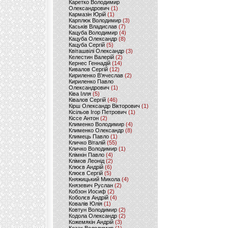
Каретко Володимир
Олександрович
(1)
Кармазін Юрій
(1)
Карплюк Володимир
(3)
Каськів Владислав
(7)
Кацуба Володимир
(4)
Кацуба Олександр
(8)
Кацуба Сергій
(5)
Квіташвілі Олександр
(3)
Келестин Валерій
(2)
Кернес Геннадій
(14)
Кивалов Сергій
(12)
Кириленко В’ячеслав
(2)
Кириленко Павло
Олександрович
(1)
Ківа Ілля
(5)
Ківалов Сергій
(46)
Кірш Олександр Вікторович
(1)
Кісільов Ігор Петрович
(1)
Кіссе Антон
(2)
Клименко Володимир
(4)
Клименко Олександр
(8)
Климець Павло
(1)
Кличко Віталій
(55)
Кличко Володимир
(1)
Клімкін Павло
(4)
Клімов Леонід
(2)
Клюєв Андрій
(6)
Клюєв Сергій
(5)
Княжицький Микола
(4)
Князевич Руслан
(2)
Кобзон Иосиф
(2)
Коболєв Андрій
(4)
Ковалів Юлія
(1)
Ковтун Володимир
(2)
Кодола Олександр
(2)
Кожемякін Андрій
(3)