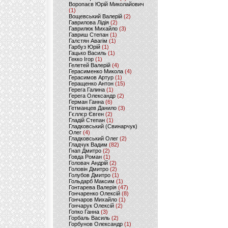
Воропаєв Юрій Миколайович
(1)
Вощевський Валерій
(2)
Гаврилова Лідія
(2)
Гаврилюк Михайло
(3)
Гавриш Степан
(1)
Галстян Авагім
(1)
Гарбуз Юрій
(1)
Гацько Василь
(1)
Гекко Ігор
(1)
Гелетей Валерій
(4)
Герасименко Микола
(4)
Герасимов Артур
(1)
Геращенко Антон
(15)
Герега Галина
(1)
Герега Олександр
(2)
Герман Ганна
(6)
Гетманцев Данило
(3)
Гєллєр Євген
(2)
Гладій Степан
(1)
Гладковський (Свинарчук)
Олег
(4)
Гладковський Олег
(2)
Гладчук Вадим
(82)
Гнап Дмитро
(2)
Говда Роман
(1)
Головач Андрій
(2)
Головін Дмитро
(2)
Голубов Дмитро
(1)
Гольдарб Максим
(1)
Гонтарева Валерія
(47)
Гончаренко Олексій
(8)
Гончаров Михайло
(1)
Гончарук Олексій
(2)
Гопко Ганна
(3)
Горбаль Василь
(2)
Горбунов Олександр
(1)