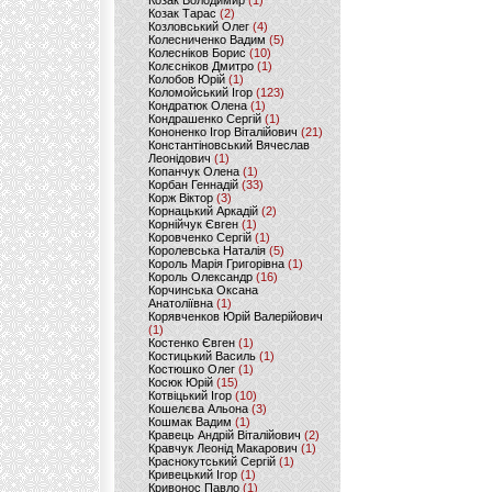
Козак Володимир
(1)
Козак Тарас
(2)
Козловський Олег
(4)
Колесниченко Вадим
(5)
Колесніков Борис
(10)
Колєсніков Дмитро
(1)
Колобов Юрій
(1)
Коломойський Ігор
(123)
Кондратюк Олена
(1)
Кондрашенко Сергій
(1)
Кононенко Ігор Віталійович
(21)
Константіновський Вячеслав
Леонідович
(1)
Копанчук Олена
(1)
Корбан Геннадій
(33)
Корж Віктор
(3)
Корнацький Аркадій
(2)
Корнійчук Євген
(1)
Коровченко Сергій
(1)
Королевська Наталія
(5)
Король Марія Григорівна
(1)
Король Олександр
(16)
Корчинська Оксана
Анатоліївна
(1)
Корявченков Юрій Валерійович
(1)
Костенко Євген
(1)
Костицький Василь
(1)
Костюшко Олег
(1)
Косюк Юрій
(15)
Котвіцький Ігор
(10)
Кошелєва Альона
(3)
Кошмак Вадим
(1)
Кравець Андрій Віталійович
(2)
Кравчук Леонід Макарович
(1)
Краснокутський Сергій
(1)
Кривецький Ігор
(1)
Кривонос Павло
(1)