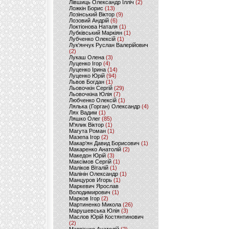
Лівшиць Олександр Ілліч
(2)
Ложкін Борис
(13)
Лозінський Віктор
(9)
Лозовий Андрій
(6)
Локтіонова Наталя
(1)
Лубківський Маркіян
(1)
Лубченко Олексій
(1)
Лук'янчук Руслан Валерійович
(2)
Лукаш Олена
(3)
Луценко Ігор
(4)
Луценко Ірина
(14)
Луценко Юрій
(94)
Львов Богдан
(1)
Льовочкін Сергій
(29)
Льовочкіна Юлія
(7)
Любченко Олексій
(1)
Лялька (Горган) Олександр
(4)
Лях Вадим
(1)
Ляшко Олег
(85)
М'ялик Віктор
(1)
Магута Роман
(1)
Мазепа Ігор
(2)
Макар'ян Давид Борисович
(1)
Макаренко Анатолій
(2)
Македон Юрій
(3)
Максімов Сергій
(1)
Маліков Віталій
(1)
Малінін Олександр
(1)
Манцуров Игорь
(1)
Маркевич Ярослав
Володимирович
(1)
Марков Ігор
(2)
Мартиненко Микола
(26)
Марушевська Юлія
(3)
Маслов Юрій Костянтинович
(2)