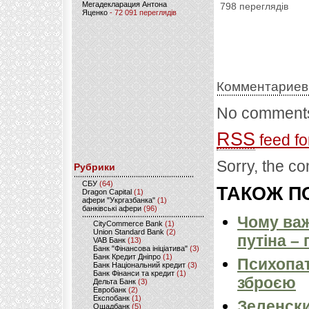
Мегадекларация Антона
798 переглядів
Яценко
- 72 091 переглядів
Комментариев
No comments
RSS
feed fo
Sorry, the co
Рубрики
CБУ
(64)
ТАКОЖ ПО
Dragon Capital
(1)
афери "Укргазбанка"
(1)
банківські афери
(96)
Чому важ
CityCommerce Bank
(1)
Union Standard Bank
(2)
путіна –
VAB Банк
(13)
Банк "Фінансова ініціатива"
(3)
Банк Кредит Дніпро
(1)
Психопат
Банк Національний кредит
(3)
Банк Фінанси та кредит
(1)
зброєю
Дельта Банк
(3)
Евробанк
(2)
Експобанк
(1)
Зеленски
Ощадбанк
(5)