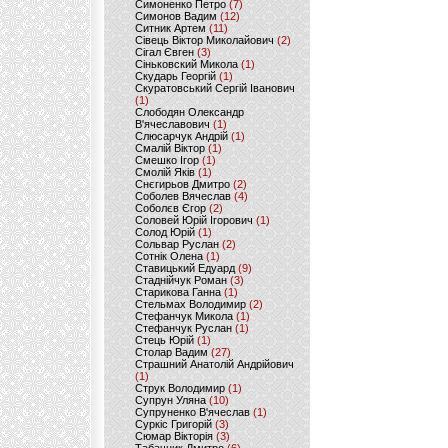
Симоненко Петро
(7)
Симонов Вадим
(12)
Ситник Артем
(11)
Сівець Віктор Миколайович
(2)
Сігал Євген
(3)
Сіньковский Микола
(1)
Скударь Георгій
(1)
Скуратовський Сергій Іванович
(1)
Слободян Олександр
В'ячеславович
(1)
Слюсарчук Андрій
(1)
Смалій Віктор
(1)
Смешко Ігор
(1)
Смолій Яків
(1)
Снєгирьов Дмитро
(2)
Соболев Вячеслав
(4)
Соболєв Єгор
(2)
Соловей Юрій Ігорович
(1)
Солод Юрій
(1)
Сольвар Руслан
(2)
Сотнік Олена
(1)
Ставицький Едуард
(9)
Стаднійчук Роман
(3)
Старикова Ганна
(1)
Стельмах Володимир
(2)
Стефанчук Микола
(1)
Стефанчук Руслан
(1)
Стець Юрій
(1)
Столар Вадим
(27)
Страшний Анатолій Андрійович
(1)
Струк Володимир
(1)
Супрун Уляна
(10)
Супруненко В'ячеслав
(1)
Суркіс Григорій
(3)
Сюмар Вікторія
(3)