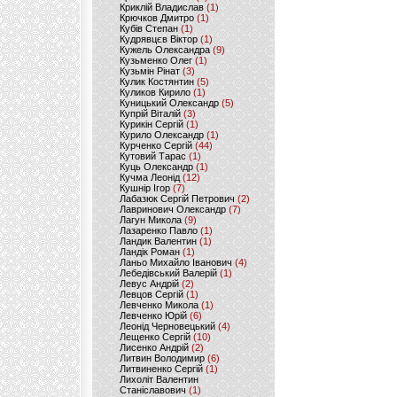
Криклій Владислав
(1)
Крючков Дмитро
(1)
Кубів Степан
(1)
Кудрявцєв Віктор
(1)
Кужель Олександра
(9)
Кузьменко Олег
(1)
Кузьмін Рінат
(3)
Кулик Костянтин
(5)
Куликов Кирило
(1)
Куницький Олександр
(5)
Купрій Віталій
(3)
Курикін Сергій
(1)
Курило Олександр
(1)
Курченко Сергій
(44)
Кутовий Тарас
(1)
Куць Олександр
(1)
Кучма Леонід
(12)
Кушнір Ігор
(7)
Лабазюк Сергій Петрович
(2)
Лавринович Олександр
(7)
Лагун Микола
(9)
Лазаренко Павло
(1)
Ландик Валентин
(1)
Ландік Роман
(1)
Ланьо Михайло Іванович
(4)
Лебедівський Валерій
(1)
Левус Андрій
(2)
Левцов Сергій
(1)
Левченко Микола
(1)
Левченко Юрій
(6)
Леонід Черновецький
(4)
Лещенко Сергій
(10)
Лисенко Андрій
(2)
Литвин Володимир
(6)
Литвиненко Сергій
(1)
Лихоліт Валентин
Станіславович
(1)