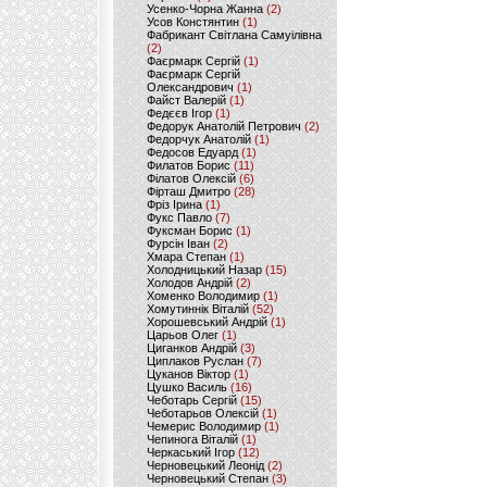
Усенко-Чорна Жанна
(2)
Усов Констянтин
(1)
Фабрикант Світлана Самуілівна
(2)
Фаєрмарк Сергій
(1)
Фаєрмарк Сергій
Олександрович
(1)
Файст Валерій
(1)
Федєєв Ігор
(1)
Федорук Анатолій Петрович
(2)
Федорчук Анатолій
(1)
Федосов Едуард
(1)
Филатов Борис
(11)
Філатов Олексій
(6)
Фірташ Дмитро
(28)
Фріз Ірина
(1)
Фукс Павло
(7)
Фуксман Борис
(1)
Фурсін Іван
(2)
Хмара Степан
(1)
Холодницький Назар
(15)
Холодов Андрій
(2)
Хоменко Володимир
(1)
Хомутиннік Віталій
(52)
Хорошевський Андрій
(1)
Царьов Олег
(1)
Циганков Андрій
(3)
Циплаков Руслан
(7)
Цуканов Віктор
(1)
Цушко Василь
(16)
Чеботарь Сергій
(15)
Чеботарьов Олексій
(1)
Чемерис Володимир
(1)
Чепинога Віталій
(1)
Черкаський Ігор
(12)
Черновецький Леонід
(2)
Черновецький Степан
(3)