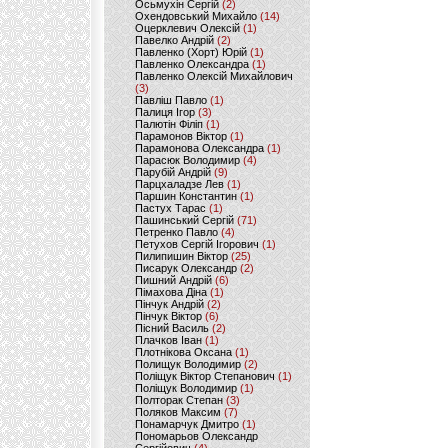
Осьмухін Сергій
(2)
Охендовський Михайло
(14)
Оцерклевич Олексій
(1)
Павелко Андрій
(2)
Павленко (Хорт) Юрій
(1)
Павленко Олександра
(1)
Павленко Олексій Михайлович
(3)
Павліш Павло
(1)
Палиця Ігор
(3)
Палютін Філіп
(1)
Парамонов Віктор
(1)
Парамонова Олександра
(1)
Парасюк Володимир
(4)
Парубій Андрій
(9)
Парцхаладзе Лев
(1)
Паршин Константин
(1)
Пастух Тарас
(1)
Пашинський Сергій
(71)
Петренко Павло
(4)
Петухов Сергій Ігорович
(1)
Пилипишин Віктор
(25)
Писарук Олександр
(2)
Пишний Андрій
(6)
Пімахова Діна
(1)
Пінчук Андрій
(2)
Пінчук Віктор
(6)
Пісний Василь
(2)
Плачков Іван
(1)
Плотнікова Оксана
(1)
Полищук Володимир
(2)
Поліщук Віктор Степанович
(1)
Поліщук Володимир
(1)
Полторак Степан
(3)
Поляков Максим
(7)
Понамарчук Дмитро
(1)
Пономарьов Олександр