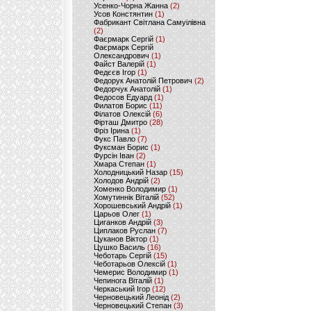
Усенко-Чорна Жанна
(2)
Усов Констянтин
(1)
Фабрикант Світлана Самуілівна
(2)
Фаєрмарк Сергій
(1)
Фаєрмарк Сергій
Олександрович
(1)
Файст Валерій
(1)
Федєєв Ігор
(1)
Федорук Анатолій Петрович
(2)
Федорчук Анатолій
(1)
Федосов Едуард
(1)
Филатов Борис
(11)
Філатов Олексій
(6)
Фірташ Дмитро
(28)
Фріз Ірина
(1)
Фукс Павло
(7)
Фуксман Борис
(1)
Фурсін Іван
(2)
Хмара Степан
(1)
Холодницький Назар
(15)
Холодов Андрій
(2)
Хоменко Володимир
(1)
Хомутиннік Віталій
(52)
Хорошевський Андрій
(1)
Царьов Олег
(1)
Циганков Андрій
(3)
Циплаков Руслан
(7)
Цуканов Віктор
(1)
Цушко Василь
(16)
Чеботарь Сергій
(15)
Чеботарьов Олексій
(1)
Чемерис Володимир
(1)
Чепинога Віталій
(1)
Черкаський Ігор
(12)
Черновецький Леонід
(2)
Черновецький Степан
(3)