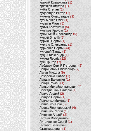
Криклій Владислав
(1)
Крючков Дмитро
(1)
Кубів Степан
(1)
Кудрявцєв Віктор
(1)
Кужель Олександра
(9)
Кузьменко Олег
(1)
Кузьмін Рінат
(3)
Кулик Костянтин
(5)
Куликов Кирило
(1)
Куницький Олександр
(5)
Купрій Віталій
(3)
Курикін Сергій
(1)
Курило Олександр
(1)
Курченко Сергій
(44)
Кутовий Тарас
(1)
Куць Олександр
(1)
Кучма Леонід
(12)
Кушнір Ігор
(7)
Лабазюк Сергій Петрович
(2)
Лавринович Олександр
(7)
Лагун Микола
(9)
Лазаренко Павло
(1)
Ландик Валентин
(1)
Ландік Роман
(1)
Ланьо Михайло Іванович
(4)
Лебедівський Валерій
(1)
Левус Андрій
(2)
Левцов Сергій
(1)
Левченко Микола
(1)
Левченко Юрій
(6)
Леонід Черновецький
(4)
Лещенко Сергій
(10)
Лисенко Андрій
(2)
Литвин Володимир
(6)
Литвиненко Сергій
(1)
Лихоліт Валентин
Станіславович
(1)