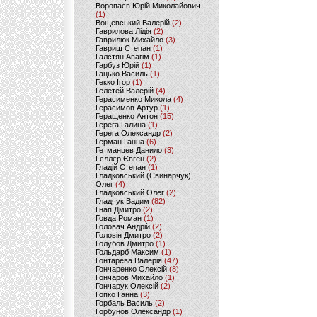
Воропаєв Юрій Миколайович
(1)
Вощевський Валерій
(2)
Гаврилова Лідія
(2)
Гаврилюк Михайло
(3)
Гавриш Степан
(1)
Галстян Авагім
(1)
Гарбуз Юрій
(1)
Гацько Василь
(1)
Гекко Ігор
(1)
Гелетей Валерій
(4)
Герасименко Микола
(4)
Герасимов Артур
(1)
Геращенко Антон
(15)
Герега Галина
(1)
Герега Олександр
(2)
Герман Ганна
(6)
Гетманцев Данило
(3)
Гєллєр Євген
(2)
Гладій Степан
(1)
Гладковський (Свинарчук)
Олег
(4)
Гладковський Олег
(2)
Гладчук Вадим
(82)
Гнап Дмитро
(2)
Говда Роман
(1)
Головач Андрій
(2)
Головін Дмитро
(2)
Голубов Дмитро
(1)
Гольдарб Максим
(1)
Гонтарева Валерія
(47)
Гончаренко Олексій
(8)
Гончаров Михайло
(1)
Гончарук Олексій
(2)
Гопко Ганна
(3)
Горбаль Василь
(2)
Горбунов Олександр
(1)