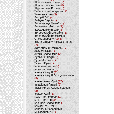
Жебрівський Павло
(2)
Жеваго Констянтин
(8)
Журавський Віталій
(3)
Забарський Владислав
(1)
Заверуха Віта
(3)
Загорій Гліб
(4)
Зайцев Сергій
(1)
Запорожець Михайло
(1)
Зарахович Дмитро
(1)
Захарченко Віталій
(3)
Згуровський Михайло
(1)
Зеленський Володимир
Олександрович
(266)
Злата Огневич (Бордюг Інна)
(2)
Злочевський Микола
(17)
Зозуля Юрій
(1)
Зубик Володимир
(2)
Зубко Геннадій
(1)
Зуєв Максим
(1)
Зюков Юрій
(1)
Іваненко Роман
(2)
Іванісов Роман
(3)
Іванчук Андрій
(2)
Іванчук Андрій Володимирович
(5)
Іванющенко Юрій
(17)
Ілларіонов Андрій
(1)
Ільюк Артем Олександрович
(2)
Іоффе Юлій
(1)
Калетник Григорій
(1)
Калетник Ігор
(33)
Кальцев Володимир
(1)
Камельчук Юрій
(1)
Карабань Володимир
Миколайович
(1)