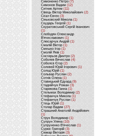
Симоненко Петро
(7)
Симонов Вадим
(12)
Ситник Артем
(11)
Сівець Віктор Миколайович
(2)
Сігал Євген
(3)
Сіньковский Микола
(1)
Скударь Георгій
(1)
Скуратовський Сергій Іванович
(1)
Слободян Олександр
В'ячеславович
(1)
Слюсарчук Андрій
(1)
Смалій Віктор
(1)
Смешко Ігор
(1)
Смолій Яків
(1)
Снєгирьов Дмитро
(2)
Соболев Вячеслав
(4)
Соболєв Єгор
(2)
Соловей Юрій Ігорович
(1)
Солод Юрій
(1)
Сольвар Руслан
(2)
Сотнік Олена
(1)
Ставицький Едуард
(9)
Стаднійчук Роман
(3)
Старикова Ганна
(1)
Стельмах Володимир
(2)
Стефанчук Микола
(1)
Стефанчук Руслан
(1)
Стець Юрій
(1)
Столар Вадим
(27)
Страшний Анатолій Андрійович
(1)
Струк Володимир
(1)
Супрун Уляна
(10)
Супруненко В'ячеслав
(1)
Суркіс Григорій
(3)
Сюмар Вікторія
(3)