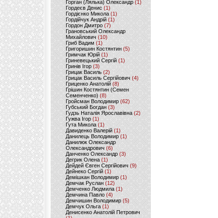
Горган (Лялька) Олександр
(1)
Гордеєв Денис
(1)
Гордієнко Микола
(1)
Гордійчук Андрій
(1)
Гордон Дмитро
(7)
Грановський Олександр
Михайлович
(10)
Гриб Вадим
(1)
Григоришин Костянтин
(5)
Гримчак Юрій
(1)
Гриневецький Сергій
(1)
Гринів Ігор
(3)
Грицак Василь
(2)
Грицак Василь Сергійович
(4)
Гриценко Анатолій
(8)
Грішин Костянтин (Семен
Семенченко)
(8)
Гройсман Володимир
(62)
Губський Богдан
(3)
Гудзь Наталія Ярославівна
(2)
Гужва Ігор
(1)
Гута Микола
(1)
Давиденко Валерій
(1)
Данилець Володимир
(1)
Данилюк Олександр
Олександрович
(6)
Данченко Олександр
(3)
Дегрик Олена
(1)
Дейдей Євген Сергійович
(9)
Дейнеко Сергій
(1)
Демішкан Володимир
(1)
Демчак Руслан
(12)
Демченко Людмила
(1)
Демчина Павло
(4)
Демчишин Володимир
(5)
Демчук Ольга
(1)
Денисенко Анатолій Петрович