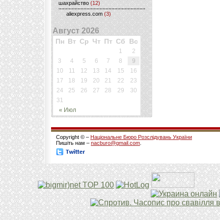
шахрайство
(12)
aliexpress.com
(3)
Август 2026
Пн
Вт
Ср
Чт
Пт
Сб
Вс
1
2
3
4
5
6
7
8
9
10
11
12
13
14
15
16
17
18
19
20
21
22
23
24
25
26
27
28
29
30
31
« Июл
Copyright © –
Національне Бюро Розслідувань України
Пишіть нам –
nacburo@gmail.com
.