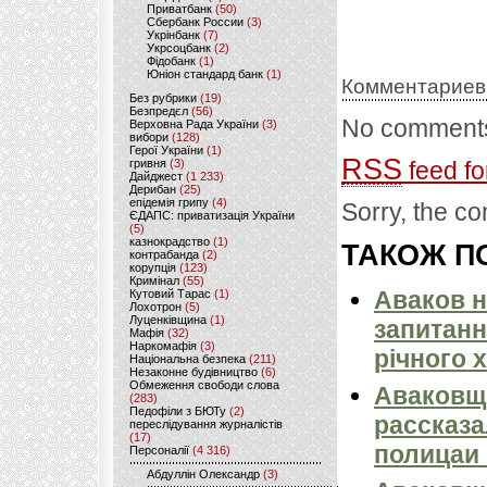
Приватбанк
(50)
Сбербанк России
(3)
Укрінбанк
(7)
Укрсоцбанк
(2)
Фідобанк
(1)
Юніон стандард банк
(1)
Комментариев
Без рубрики
(19)
Безпредєл
(56)
No comments
Верховна Рада України
(3)
вибори
(128)
Герої України
(1)
RSS
гривня
(3)
feed fo
Дайджест
(1 233)
Дерибан
(25)
епідемія грипу
(4)
Sorry, the co
ЄДАПС: приватизація України
(5)
казнокрадство
(1)
ТАКОЖ ПО
контрабанда
(2)
корупція
(123)
Кримінал
(55)
Аваков н
Кутовий Тарас
(1)
Лохотрон
(5)
Луценківщина
(1)
запитанн
Мафія
(32)
Наркомафія
(3)
річного 
Національна безпека
(211)
Незаконне будівництво
(6)
Обмеження свободи слова
Аваковщ
(283)
Педофіли з БЮТу
(2)
рассказа
переслідування журналістів
(17)
полицаи 
Персоналії
(4 316)
Абдуллін Олександр
(3)