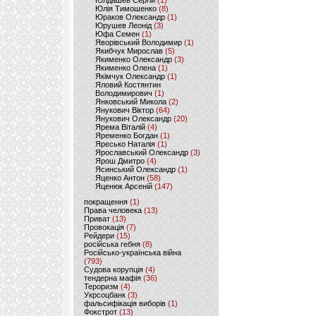
Юлдашев Сергій
(1)
Юлія Тимошенко
(8)
Юраков Олександр
(1)
Юрушев Леонід
(3)
Юфа Семен
(1)
Яворівський Володимир
(1)
Якибчук Мирослав
(5)
Якименко Олександр
(3)
Якименко Олена
(1)
Якімчук Олександр
(1)
Яловий Костянтин
Володимирович
(1)
Янковський Микола
(2)
Янукович Віктор
(64)
Янукович Олександр
(20)
Ярема Віталій
(4)
Яременко Богдан
(1)
Яресько Наталія
(1)
Ярославський Олександр
(3)
Ярош Дмитро
(4)
Ясинський Олександр
(1)
Яценко Антон
(58)
Яценюк Арсеній
(147)
покращення
(1)
Права человека
(13)
Приват
(13)
Провокація
(7)
Рейдери
(15)
російська гебня
(8)
Російсько-українська війна
(793)
Судова корупція
(4)
тендерна мафія
(36)
Тероризм
(4)
Укрсоцбанк
(3)
фальсифікація виборів
(1)
Фокстрот
(13)