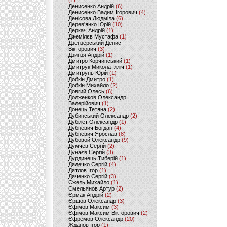
(1)
Денисенко Андрій
(6)
Денисенко Вадим Ігорович
(4)
Денісова Людміла
(6)
Дерев'янко Юрій
(10)
Деркач Андрій
(1)
Джемілєв Мустафа
(1)
Дзензерський Денис
Вікторович
(3)
Дзинзя Андрій
(1)
Дмитро Корчинський
(1)
Дмитрук Микола Ілліч
(1)
Дмитрунь Юрій
(1)
Добкін Дмитро
(1)
Добкін Михайло
(2)
Довгий Олесь
(6)
Долженков Олександр
Валерійович
(1)
Донець Тетяна
(2)
Дубинський Олександр
(2)
Дубілет Олександр
(1)
Дубневич Богдан
(4)
Дубневич Ярослав
(8)
Дубовой Олександр
(9)
Думчев Сергій
(2)
Дунаєв Сергій
(3)
Дурдинець Тиберій
(1)
Дядечко Сергій
(4)
Дятлов Ігор
(1)
Дяченко Сергій
(3)
Єжель Михайло
(1)
Ємельянов Артур
(2)
Єрмак Андрій
(2)
Єршов Олександр
(3)
Єфімов Максим
(3)
Єфімов Максим Вікторович
(2)
Єфремов Олександр
(20)
Жданов Ігор
(1)