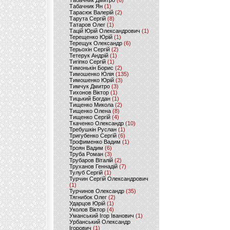
Табачник Дмитро
(6)
Табачник Ян
(1)
Тарасюк Валерій
(2)
Тарута Сергій
(8)
Татаров Олег
(1)
Тацій Юрій Олександрович
(1)
Терещенко Юрій
(1)
Терещук Олександр
(6)
Терьохін Сергій
(2)
Тетерук Андрій
(1)
Тигіпко Сергій
(1)
Тимонькін Борис
(2)
Тимошенко Юлія
(135)
Тимошенко Юрій
(3)
Тимчук Дмитро
(3)
Тихонов Віктор
(1)
Тицький Богдан
(1)
Тищенко Микола
(2)
Тищенко Олена
(8)
Тищенко Сергій
(4)
Ткаченко Олександр
(10)
Требушкін Руслан
(1)
Тригубенко Сергій
(6)
Трофименко Вадим
(1)
Троян Вадим
(6)
Труба Роман
(3)
Трубаров Віталій
(2)
Труханов Геннадій
(7)
Тулуб Сергій
(1)
Турчин Сергій Олександрович
(1)
Турчинов Олександр
(35)
Тягнибок Олег
(2)
Ударцов Юрій
(1)
Уколов Віктор
(4)
Уманський Ігор Іванович
(1)
Урбанський Олександр
Ігорович
(1)