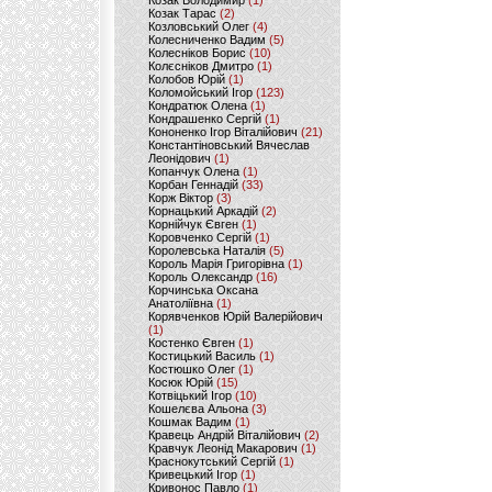
Козак Володимир
(1)
Козак Тарас
(2)
Козловський Олег
(4)
Колесниченко Вадим
(5)
Колесніков Борис
(10)
Колєсніков Дмитро
(1)
Колобов Юрій
(1)
Коломойський Ігор
(123)
Кондратюк Олена
(1)
Кондрашенко Сергій
(1)
Кононенко Ігор Віталійович
(21)
Константіновський Вячеслав
Леонідович
(1)
Копанчук Олена
(1)
Корбан Геннадій
(33)
Корж Віктор
(3)
Корнацький Аркадій
(2)
Корнійчук Євген
(1)
Коровченко Сергій
(1)
Королевська Наталія
(5)
Король Марія Григорівна
(1)
Король Олександр
(16)
Корчинська Оксана
Анатоліївна
(1)
Корявченков Юрій Валерійович
(1)
Костенко Євген
(1)
Костицький Василь
(1)
Костюшко Олег
(1)
Косюк Юрій
(15)
Котвіцький Ігор
(10)
Кошелєва Альона
(3)
Кошмак Вадим
(1)
Кравець Андрій Віталійович
(2)
Кравчук Леонід Макарович
(1)
Краснокутський Сергій
(1)
Кривецький Ігор
(1)
Кривонос Павло
(1)