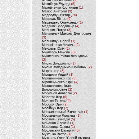
Матвієнко Анатолій
(2)
Матвійчук Едуард
(5)
Матейченко Костянтин
(1)
Матіос Анатолій
(9)
Медведчук Віктор
(74)
Медведь Віктор
(2)
Медведько Олександр
(1)
Медяник Володимир
(4)
Мельник Петро
(3)
Мельничук Максим Дмитрович
(3)
Мельничук Сергій
(1)
Мельніченко Микола
(2)
Мендель Юлія
(2)
Микитась Максим
(8)
Микитенко Роман Леонідович
(2)
Мисик Володимир
(1)
Мисик Володимир Юрійович
(2)
Мізрах Ігор
(3)
Мірошник Андрій
(1)
Мірошниченко Ігор
(3)
Мірошниченко Юрій
(4)
Мірошніченко Іван
Володимирович
(2)
Могильов Анатолій
(2)
Молоток Ігор
(6)
Монтян Тетяна
(4)
Мороко Юрій
(2)
Мосійчук Ігор
(2)
Москалевський В'ячеслав
(1)
Москаленко Ярослав
(1)
Москаль Геннадій
(5)
Мочанов Олексій
(1)
Мошенець Олена
(1)
Мошенский Валерий
(5)
Муженко Віктор
(1)
Мужчиль Олег (Сергій Аміров)