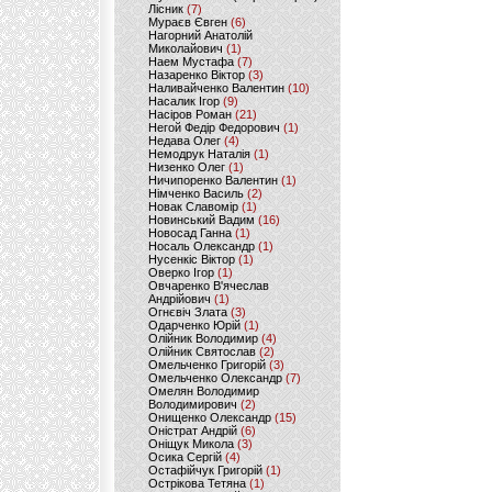
Лісник
(7)
Мураєв Євген
(6)
Нагорний Анатолій
Миколайович
(1)
Наем Мустафа
(7)
Назаренко Віктор
(3)
Наливайченко Валентин
(10)
Насалик Ігор
(9)
Насіров Роман
(21)
Негой Федір Федорович
(1)
Недава Олег
(4)
Немодрук Наталія
(1)
Низенко Олег
(1)
Ничипоренко Валентин
(1)
Німченко Василь
(2)
Новак Славомір
(1)
Новинський Вадим
(16)
Новосад Ганна
(1)
Носаль Олександр
(1)
Нусенкіс Віктор
(1)
Оверко Ігор
(1)
Овчаренко В'ячеслав
Андрійович
(1)
Огнєвіч Злата
(3)
Одарченко Юрій
(1)
Олійник Володимир
(4)
Олійник Святослав
(2)
Омельченко Григорій
(3)
Омельченко Олександр
(7)
Омелян Володимир
Володимирович
(2)
Онищенко Олександр
(15)
Оністрат Андрій
(6)
Оніщук Микола
(3)
Осика Сергій
(4)
Остафійчук Григорій
(1)
Острікова Тетяна
(1)