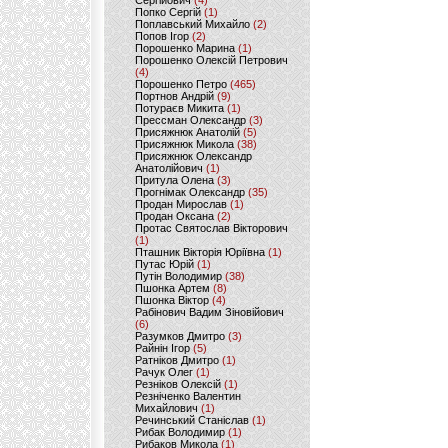
Сергійович
(4)
Попко Сергій
(1)
Поплавський Михайло
(2)
Попов Ігор
(2)
Порошенко Марина
(1)
Порошенко Олексій Петрович
(4)
Порошенко Петро
(465)
Портнов Андрій
(9)
Потураєв Микита
(1)
Прессман Олександр
(3)
Присяжнюк Анатолій
(5)
Присяжнюк Микола
(38)
Присяжнюк Олександр
Анатолійович
(1)
Притула Олена
(3)
Прогнімак Олександр
(35)
Продан Мирослав
(1)
Продан Оксана
(2)
Протас Святослав Вікторович
(1)
Пташник Вікторія Юріївна
(1)
Путас Юрій
(1)
Путін Володимир
(38)
Пшонка Артем
(8)
Пшонка Віктор
(4)
Рабінович Вадим Зіновійович
(6)
Разумков Дмитро
(3)
Райнін Ігор
(5)
Ратніков Дмитро
(1)
Рачук Олег
(1)
Резніков Олексій
(1)
Резніченко Валентин
Михайлович
(1)
Речинський Станіслав
(1)
Рибак Володимир
(1)
Рибаков Микола
(1)