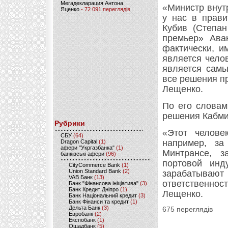
Мегадекларация Антона
«Министр внут
Яценко
- 72 091 переглядів
у нас в прави
Кубив (Степан
премьер» Авак
фактически, и
является чело
является самы
все решения п
Лещенко.
По его словам
решения Кабмин
Рубрики
«Этот челове
CБУ
(64)
например, за
Dragon Capital
(1)
афери "Укргазбанка"
(1)
Минтрансе, з
банківські афери
(96)
портовой инд
CityCommerce Bank
(1)
Union Standard Bank
(2)
зарабатываю
VAB Банк
(13)
ответственно
Банк "Фінансова ініціатива"
(3)
Банк Кредит Дніпро
(1)
Лещенко.
Банк Національний кредит
(3)
Банк Фінанси та кредит
(1)
Дельта Банк
(3)
675 переглядів
Евробанк
(2)
Експобанк
(1)
Ощадбанк
(5)