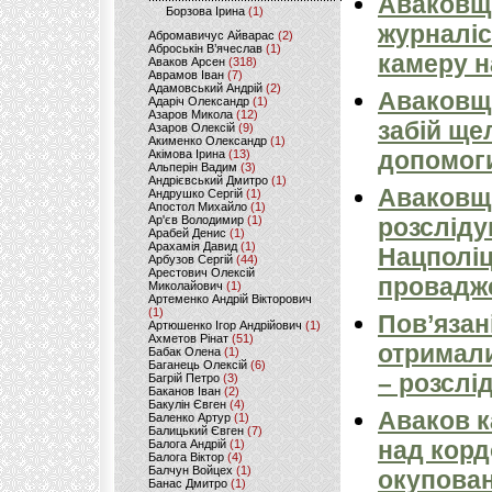
Аваковщи
Борзова Ірина
(1)
журналіс
Абромавичус Айварас
(2)
Аброськін В’ячеслав
(1)
камеру н
Аваков Арсен
(318)
Аврамов Іван
(7)
Адамовський Андрій
(2)
Аваковщи
Адаріч Олександр
(1)
Азаров Микола
(12)
забій ще
Азаров Олексій
(9)
Акименко Олександр
(1)
допомоги
Акімова Ірина
(13)
Альперін Вадим
(3)
Андрієвський Дмитро
(1)
Аваковщи
Андрушко Сергій
(1)
Апостол Михайло
(1)
Ар'єв Володимир
(1)
розсліду
Арабей Денис
(1)
Арахамія Давид
(1)
Нацполіц
Арбузов Сергій
(44)
Арестович Олексій
провадж
Миколайович
(1)
Артеменко Андрій Вікторович
(1)
Пов’язан
Артюшенко Ігор Андрійович
(1)
Ахметов Рінат
(51)
отримали
Бабак Олена
(1)
Баганець Олексій
(6)
– розслі
Багрій Петро
(3)
Баканов Іван
(2)
Бакулін Євген
(4)
Аваков к
Баленко Артур
(1)
Балицький Євген
(7)
над кордо
Балога Андрій
(1)
Балога Віктор
(4)
Балчун Войцех
(1)
окупован
Банас Дмитро
(1)