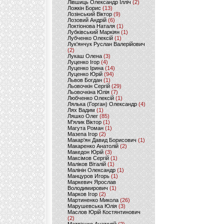
Лівшиць Олександр Ілліч
(2)
Ложкін Борис
(13)
Лозінський Віктор
(9)
Лозовий Андрій
(6)
Локтіонова Наталя
(1)
Лубківський Маркіян
(1)
Лубченко Олексій
(1)
Лук'янчук Руслан Валерійович
(2)
Лукаш Олена
(3)
Луценко Ігор
(4)
Луценко Ірина
(14)
Луценко Юрій
(94)
Львов Богдан
(1)
Льовочкін Сергій
(29)
Льовочкіна Юлія
(7)
Любченко Олексій
(1)
Лялька (Горган) Олександр
(4)
Лях Вадим
(1)
Ляшко Олег
(85)
М'ялик Віктор
(1)
Магута Роман
(1)
Мазепа Ігор
(2)
Макар'ян Давид Борисович
(1)
Макаренко Анатолій
(2)
Македон Юрій
(3)
Максімов Сергій
(1)
Маліков Віталій
(1)
Малінін Олександр
(1)
Манцуров Игорь
(1)
Маркевич Ярослав
Володимирович
(1)
Марков Ігор
(2)
Мартиненко Микола
(26)
Марушевська Юлія
(3)
Маслов Юрій Костянтинович
(2)