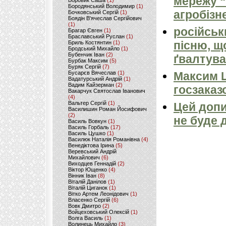
мережу “
Боровик Саша
(1)
Бородянський Володимир
(1)
агробізн
Бочковський Сергій
(1)
Боядін В'ячеслав Сергійович
(1)
російськ
Брагар Євген
(1)
Браславський Руслан
(1)
пісню, щ
Бриль Костянтин
(1)
Бродський Михайло
(1)
Бубенчик Іван
(2)
ґвалтува
Бурбак Максим
(5)
Буряк Сергій
(7)
Бусарєв Вячеслав
(1)
Максим 
Вадатурський Андрій
(1)
Вадим Кайзерман
(2)
госзаказ
Вакарчук Святослав Іванович
(4)
Вальтер Сергій
(1)
Цей допи
Василишин Роман Йосифович
(2)
не буде 
Василь Вовкун
(1)
Василь Горбаль
(17)
Василь Цушко
(1)
Василюк Наталія Романівна
(4)
Венедіктова Ірина
(5)
Веревський Андрій
Михайлович
(6)
Виходцев Геннадій
(2)
Віктор Ющенко
(4)
Вінник Іван
(8)
Віталій Данілов
(1)
Віталій Циганок
(1)
Вітко Артем Леонідович
(1)
Власенко Сергій
(6)
Вовк Дмитро
(2)
Войцеховський Олексій
(1)
Волга Василь
(1)
Волинець Михайло
(3)