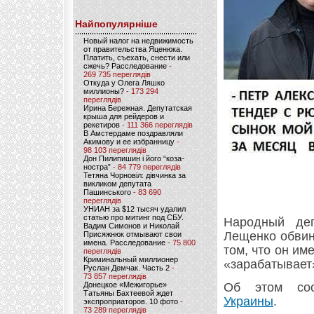
Найпопулярніше
Новый налог на недвижимость
от правительства Яценюка.
Платить, съехать, снести или
сжечь? Расследование
-
269 735 переглядів
Откуда у Олега Ляшко
миллионы?
- 173 294
переглядів
Ирина Бережная. Депутатская
крыша для рейдеров и
рекетиров
- 111 366 переглядів
В Амстердаме поздравляли
Акимову и ее избранницу
-
98 103 переглядів
Дон Пилипишин і його “коза-
ностра”
- 84 779 переглядів
Тетяна Чорновіл: дівчинка за
викликом депутата
Пашинського
- 83 690
переглядів
УНИАН за $12 тысяч удалил
статью про митинг под СБУ.
Народный де
Вадим Симонов и Николай
Лещенко обвин
Присяжнюк отмывают свои
имена. Расследование
- 75 800
том, что он им
переглядів
Криминальный миллионер
«зарабатывает
Руслан Демчак. Часть 2
-
73 857 переглядів
Донецкое «Межигорье»
Об этом с
Татьяны Бахтеевой ждет
Украины
.
экспроприаторов. 10 фото
-
73 289 переглядів