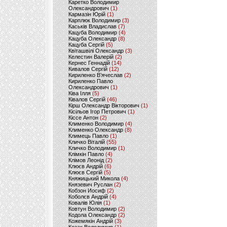
Каретко Володимир
Олександрович
(1)
Кармазін Юрій
(1)
Карплюк Володимир
(3)
Каськів Владислав
(7)
Кацуба Володимир
(4)
Кацуба Олександр
(8)
Кацуба Сергій
(5)
Квіташвілі Олександр
(3)
Келестин Валерій
(2)
Кернес Геннадій
(14)
Кивалов Сергій
(12)
Кириленко В’ячеслав
(2)
Кириленко Павло
Олександрович
(1)
Ківа Ілля
(5)
Ківалов Сергій
(46)
Кірш Олександр Вікторович
(1)
Кісільов Ігор Петрович
(1)
Кіссе Антон
(2)
Клименко Володимир
(4)
Клименко Олександр
(8)
Климець Павло
(1)
Кличко Віталій
(55)
Кличко Володимир
(1)
Клімкін Павло
(4)
Клімов Леонід
(2)
Клюєв Андрій
(6)
Клюєв Сергій
(5)
Княжицький Микола
(4)
Князевич Руслан
(2)
Кобзон Иосиф
(2)
Коболєв Андрій
(4)
Ковалів Юлія
(1)
Ковтун Володимир
(2)
Кодола Олександр
(2)
Кожемякін Андрій
(3)