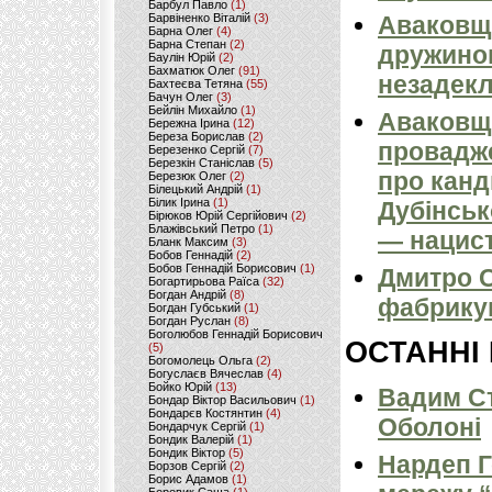
Барбул Павло
(1)
Барвіненко Віталій
(3)
Аваковщи
Барна Олег
(4)
Барна Степан
(2)
дружиною
Баулін Юрій
(2)
Бахматюк Олег
(91)
незадек
Бахтеєва Тетяна
(55)
Бачун Олег
(3)
Бейлін Михайло
(1)
Аваковщи
Бережна Ірина
(12)
Береза Борислав
(2)
провадж
Березенко Сергій
(7)
Березкін Станіслав
(5)
про канд
Березюк Олег
(2)
Білецький Андрій
(1)
Білик Ірина
(1)
Дубінськ
Бірюков Юрій Сергійович
(2)
Блажівський Петро
(1)
— нацист
Бланк Максим
(3)
Бобов Геннадій
(2)
Бобов Геннадій Борисович
(1)
Дмитро С
Богартирьова Раїса
(32)
Богдан Андрій
(8)
фабрикув
Богдан Губський
(1)
Богдан Руслан
(8)
Боголюбов Геннадій Борисович
ОСТАННІ
(5)
Богомолець Ольга
(2)
Богуслаєв Вячеслав
(4)
Бойко Юрій
(13)
Вадим Ст
Бондар Віктор Васильович
(1)
Бондарєв Костянтин
(4)
Оболоні
Бондарчук Сергій
(1)
Бондик Валерій
(1)
Бондик Віктор
(5)
Нардеп 
Борзов Сергiй
(2)
Борис Адамов
(1)