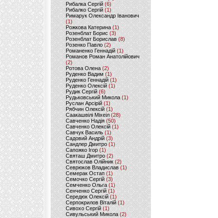
Рибалка Сергій
(6)
Рибалко Сергій
(1)
Римарук Олександр Іванович
(1)
Рожкова Катерина
(1)
Розенблат Борис
(3)
Розенблат Борислав
(8)
Розенко Павло
(2)
Романенко Геннадій
(1)
Романов Роман Анатолійович
(2)
Ротова Олена
(2)
Руденко Вадим
(1)
Руденко Геннадій
(1)
Руденко Олексій
(1)
Рудик Сергій
(6)
Рудьковський Микола
(1)
Руслан Арсірій
(1)
Рябчин Олексій
(1)
Саакашвілі Міхеіл
(28)
Савченко Надія
(50)
Савченко Олексій
(1)
Савчук Василь
(1)
Садовий Андрій
(3)
Сандлер Дмитро
(1)
Сапожко Ігор
(1)
Святаш Дмитро
(2)
Святослав Олійник
(2)
Севрюков Владислав
(1)
Семерак Остап
(1)
Семочко Сергій
(3)
Семченко Ольга
(1)
Сенченко Сергій
(1)
Середюк Олексій
(1)
Серпокрилов Віталій
(1)
Сивохо Сергій
(1)
Сивульський Микола
(2)