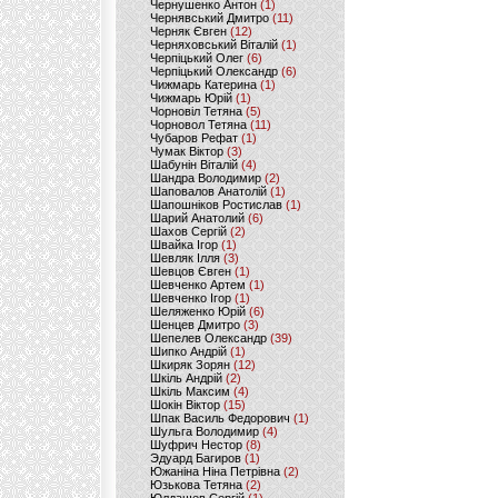
Чернушенко Антон
(1)
Чернявський Дмитро
(11)
Черняк Євген
(12)
Черняховський Віталій
(1)
Черпіцький Олег
(6)
Черпіцький Олександр
(6)
Чижмарь Катерина
(1)
Чижмарь Юрій
(1)
Чорновіл Тетяна
(5)
Чорновол Тетяна
(11)
Чубаров Рефат
(1)
Чумак Віктор
(3)
Шабунін Віталій
(4)
Шандра Володимир
(2)
Шаповалов Анатолій
(1)
Шапошніков Ростислав
(1)
Шарий Анатолий
(6)
Шахов Сергій
(2)
Швайка Ігор
(1)
Шевляк Ілля
(3)
Шевцов Євген
(1)
Шевченко Артем
(1)
Шевченко Ігор
(1)
Шеляженко Юрій
(6)
Шенцев Дмитро
(3)
Шепелев Олександр
(39)
Шипко Андрій
(1)
Шкиряк Зорян
(12)
Шкіль Андрій
(2)
Шкіль Максим
(4)
Шокін Віктор
(15)
Шпак Василь Федорович
(1)
Шульга Володимир
(4)
Шуфрич Нестор
(8)
Эдуард Багиров
(1)
Южаніна Ніна Петрівна
(2)
Юзькова Тетяна
(2)