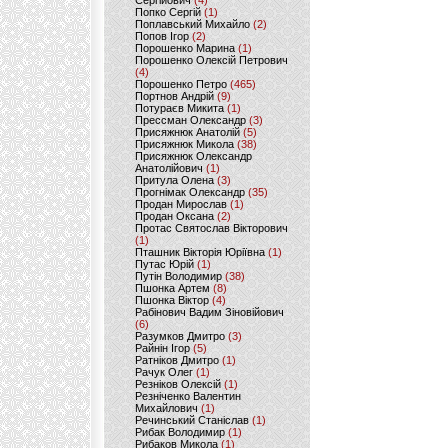
Сергійович
(4)
Попко Сергій
(1)
Поплавський Михайло
(2)
Попов Ігор
(2)
Порошенко Марина
(1)
Порошенко Олексій Петрович
(4)
Порошенко Петро
(465)
Портнов Андрій
(9)
Потураєв Микита
(1)
Прессман Олександр
(3)
Присяжнюк Анатолій
(5)
Присяжнюк Микола
(38)
Присяжнюк Олександр
Анатолійович
(1)
Притула Олена
(3)
Прогнімак Олександр
(35)
Продан Мирослав
(1)
Продан Оксана
(2)
Протас Святослав Вікторович
(1)
Пташник Вікторія Юріївна
(1)
Путас Юрій
(1)
Путін Володимир
(38)
Пшонка Артем
(8)
Пшонка Віктор
(4)
Рабінович Вадим Зіновійович
(6)
Разумков Дмитро
(3)
Райнін Ігор
(5)
Ратніков Дмитро
(1)
Рачук Олег
(1)
Резніков Олексій
(1)
Резніченко Валентин
Михайлович
(1)
Речинський Станіслав
(1)
Рибак Володимир
(1)
Рибаков Микола
(1)