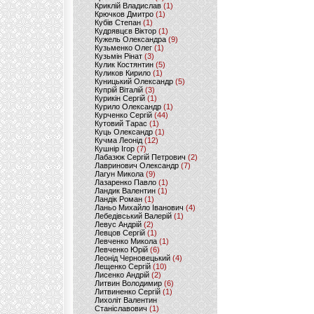
Криклій Владислав
(1)
Крючков Дмитро
(1)
Кубів Степан
(1)
Кудрявцєв Віктор
(1)
Кужель Олександра
(9)
Кузьменко Олег
(1)
Кузьмін Рінат
(3)
Кулик Костянтин
(5)
Куликов Кирило
(1)
Куницький Олександр
(5)
Купрій Віталій
(3)
Курикін Сергій
(1)
Курило Олександр
(1)
Курченко Сергій
(44)
Кутовий Тарас
(1)
Куць Олександр
(1)
Кучма Леонід
(12)
Кушнір Ігор
(7)
Лабазюк Сергій Петрович
(2)
Лавринович Олександр
(7)
Лагун Микола
(9)
Лазаренко Павло
(1)
Ландик Валентин
(1)
Ландік Роман
(1)
Ланьо Михайло Іванович
(4)
Лебедівський Валерій
(1)
Левус Андрій
(2)
Левцов Сергій
(1)
Левченко Микола
(1)
Левченко Юрій
(6)
Леонід Черновецький
(4)
Лещенко Сергій
(10)
Лисенко Андрій
(2)
Литвин Володимир
(6)
Литвиненко Сергій
(1)
Лихоліт Валентин
Станіславович
(1)