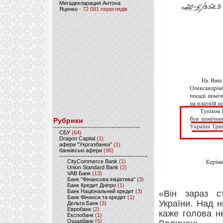
Мегадекларация Антона
Яценко
- 72 091 переглядів
Рубрики
CБУ
(64)
Dragon Capital
(1)
афери "Укргазбанка"
(1)
банківські афери
(96)
CityCommerce Bank
(1)
Union Standard Bank
(2)
VAB Банк
(13)
Банк "Фінансова ініціатива"
(3)
Банк Кредит Дніпро
(1)
Банк Національний кредит
(3)
«Він зараз с
Банк Фінанси та кредит
(1)
України. Над 
Дельта Банк
(3)
Евробанк
(2)
каже голова н
Експобанк
(1)
Ощадбанк
(5)