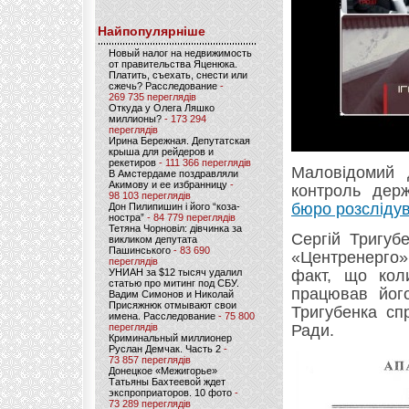
Найпопулярніше
Новый налог на недвижимость
от правительства Яценюка.
Платить, съехать, снести или
сжечь? Расследование
-
269 735 переглядів
Откуда у Олега Ляшко
миллионы?
- 173 294
переглядів
Ирина Бережная. Депутатская
крыша для рейдеров и
рекетиров
- 111 366 переглядів
Маловідомий 
В Амстердаме поздравляли
Акимову и ее избранницу
-
контроль держ
98 103 переглядів
бюро розслідув
Дон Пилипишин і його “коза-
ностра”
- 84 779 переглядів
Тетяна Чорновіл: дівчинка за
Сергій Тригуб
викликом депутата
Пашинського
- 83 690
«Центренерго»
переглядів
УНИАН за $12 тысяч удалил
факт, що коли
статью про митинг под СБУ.
працював його
Вадим Симонов и Николай
Присяжнюк отмывают свои
Тригубенка сп
имена. Расследование
- 75 800
переглядів
Ради.
Криминальный миллионер
Руслан Демчак. Часть 2
-
73 857 переглядів
Донецкое «Межигорье»
Татьяны Бахтеевой ждет
экспроприаторов. 10 фото
-
73 289 переглядів