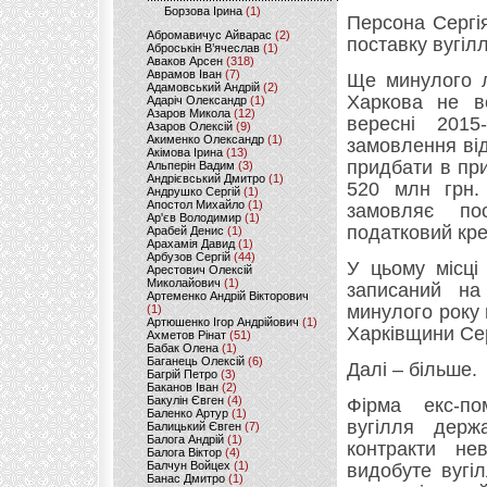
Борзова Ірина
(1)
Персона Сергі
Абромавичус Айварас
(2)
поставку вугі
Аброськін В’ячеслав
(1)
Аваков Арсен
(318)
Аврамов Іван
(7)
Ще минулого л
Адамовський Андрій
(2)
Харкова не ве
Адаріч Олександр
(1)
Азаров Микола
(12)
вересні 201
Азаров Олексій
(9)
Акименко Олександр
(1)
замовлення ві
Акімова Ірина
(13)
придбати в пр
Альперін Вадим
(3)
Андрієвський Дмитро
(1)
520 млн грн.
Андрушко Сергій
(1)
Апостол Михайло
(1)
замовляє по
Ар'єв Володимир
(1)
податковий кре
Арабей Денис
(1)
Арахамія Давид
(1)
Арбузов Сергій
(44)
У цьому місці
Арестович Олексій
Миколайович
(1)
записаний на 
Артеменко Андрій Вікторович
минулого року
(1)
Артюшенко Ігор Андрійович
(1)
Харківщини Сер
Ахметов Рінат
(51)
Бабак Олена
(1)
Баганець Олексій
(6)
Далі – більше.
Багрій Петро
(3)
Баканов Іван
(2)
Бакулін Євген
(4)
Фірма екс-по
Баленко Артур
(1)
вугілля держ
Балицький Євген
(7)
Балога Андрій
(1)
контракти не
Балога Віктор
(4)
Балчун Войцех
(1)
видобуте вугі
Банас Дмитро
(1)