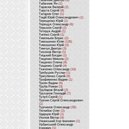
Табачник Дмитро
(6)
Табачник Ян
(1)
Тарасюк Валерій
(2)
Тарута Сергій
(8)
Татаров Олег
(1)
Тацій Юрій Олександрович
(1)
Терещенко Юрій
(1)
Терещук Олександр
(6)
Терьохін Сергій
(2)
Тетерук Андрій
(1)
Тигіпко Сергій
(1)
Тимонькін Борис
(2)
Тимошенко Юлія
(135)
Тимошенко Юрій
(3)
Тимчук Дмитро
(3)
Тихонов Віктор
(1)
Тицький Богдан
(1)
Тищенко Микола
(2)
Тищенко Олена
(8)
Тищенко Сергій
(4)
Ткаченко Олександр
(10)
Требушкін Руслан
(1)
Тригубенко Сергій
(6)
Трофименко Вадим
(1)
Троян Вадим
(6)
Труба Роман
(3)
Трубаров Віталій
(2)
Труханов Геннадій
(7)
Тулуб Сергій
(1)
Турчин Сергій Олександрович
(1)
Турчинов Олександр
(35)
Тягнибок Олег
(2)
Ударцов Юрій
(1)
Уколов Віктор
(4)
Уманський Ігор Іванович
(1)
Урбанський Олександр
Ігорович
(1)