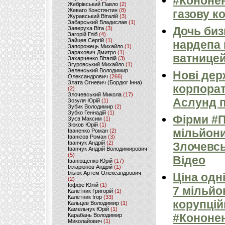
#Кононен
Жебрівський Павло
(2)
Жеваго Констянтин
(8)
газову к
Журавський Віталій
(3)
Забарський Владислав
(1)
Дочь би
Заверуха Віта
(3)
Загорій Гліб
(4)
Зайцев Сергій
(1)
нардепа 
Запорожець Михайло
(1)
Зарахович Дмитро
(1)
ватницей
Захарченко Віталій
(3)
Згуровський Михайло
(1)
Зеленський Володимир
Нові дер
Олександрович
(266)
Злата Огневич (Бордюг Інна)
корпорат
(2)
Злочевський Микола
(17)
Аслунд п
Зозуля Юрій
(1)
Зубик Володимир
(2)
Зубко Геннадій
(1)
Фірми #П
Зуєв Максим
(1)
Зюков Юрій
(1)
мільйони
Іваненко Роман
(2)
Іванісов Роман
(3)
Іванчук Андрій
(2)
Злочевсь
Іванчук Андрій Володимирович
(5)
Відео
Іванющенко Юрій
(17)
Ілларіонов Андрій
(1)
Ільюк Артем Олександрович
Ціна одні
(2)
Іоффе Юлій
(1)
7 мільйо
Калетник Григорій
(1)
Калетник Ігор
(33)
корупцій
Кальцев Володимир
(1)
Камельчук Юрій
(1)
#Кононен
Карабань Володимир
Миколайович
(1)