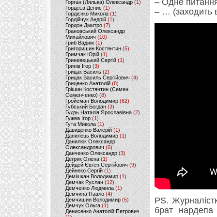
– Одне питанн
Горган (Лялька) Олександр
(1)
Гордеєв Денис
(1)
– … (заходить в
Гордієнко Микола
(1)
Гордійчук Андрій
(1)
Гордон Дмитро
(7)
Грановський Олександр
Михайлович
(10)
Гриб Вадим
(1)
Григоришин Костянтин
(5)
Гримчак Юрій
(1)
Гриневецький Сергій
(1)
Гринів Ігор
(3)
Грицак Василь
(2)
Грицак Василь Сергійович
(4)
Гриценко Анатолій
(8)
Грішин Костянтин (Семен
Семенченко)
(8)
Гройсман Володимир
(62)
Губський Богдан
(3)
Гудзь Наталія Ярославівна
(2)
Гужва Ігор
(1)
Гута Микола
(1)
Давиденко Валерій
(1)
Данилець Володимир
(1)
Данилюк Олександр
Олександрович
(6)
Данченко Олександр
(3)
Дегрик Олена
(1)
Дейдей Євген Сергійович
(9)
Дейнеко Сергій
(1)
Демішкан Володимир
(1)
Демчак Руслан
(12)
Демченко Людмила
(1)
Демчина Павло
(4)
PS. Журналіст
Демчишин Володимир
(5)
Демчук Ольга
(1)
брат нардепа 
Денисенко Анатолій Петрович