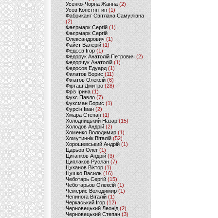
Усенко-Чорна Жанна
(2)
Усов Констянтин
(1)
Фабрикант Світлана Самуілівна
(2)
Фаєрмарк Сергій
(1)
Фаєрмарк Сергій
Олександрович
(1)
Файст Валерій
(1)
Федєєв Ігор
(1)
Федорук Анатолій Петрович
(2)
Федорчук Анатолій
(1)
Федосов Едуард
(1)
Филатов Борис
(11)
Філатов Олексій
(6)
Фірташ Дмитро
(28)
Фріз Ірина
(1)
Фукс Павло
(7)
Фуксман Борис
(1)
Фурсін Іван
(2)
Хмара Степан
(1)
Холодницький Назар
(15)
Холодов Андрій
(2)
Хоменко Володимир
(1)
Хомутиннік Віталій
(52)
Хорошевський Андрій
(1)
Царьов Олег
(1)
Циганков Андрій
(3)
Циплаков Руслан
(7)
Цуканов Віктор
(1)
Цушко Василь
(16)
Чеботарь Сергій
(15)
Чеботарьов Олексій
(1)
Чемерис Володимир
(1)
Чепинога Віталій
(1)
Черкаський Ігор
(12)
Черновецький Леонід
(2)
Черновецький Степан
(3)