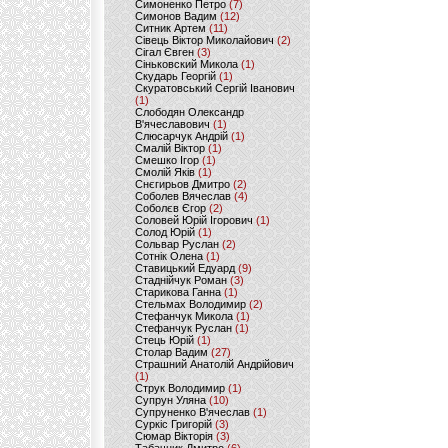
Симоненко Петро
(7)
Симонов Вадим
(12)
Ситник Артем
(11)
Сівець Віктор Миколайович
(2)
Сігал Євген
(3)
Сіньковский Микола
(1)
Скударь Георгій
(1)
Скуратовський Сергій Іванович
(1)
Слободян Олександр
В'ячеславович
(1)
Слюсарчук Андрій
(1)
Смалій Віктор
(1)
Смешко Ігор
(1)
Смолій Яків
(1)
Снєгирьов Дмитро
(2)
Соболев Вячеслав
(4)
Соболєв Єгор
(2)
Соловей Юрій Ігорович
(1)
Солод Юрій
(1)
Сольвар Руслан
(2)
Сотнік Олена
(1)
Ставицький Едуард
(9)
Стаднійчук Роман
(3)
Старикова Ганна
(1)
Стельмах Володимир
(2)
Стефанчук Микола
(1)
Стефанчук Руслан
(1)
Стець Юрій
(1)
Столар Вадим
(27)
Страшний Анатолій Андрійович
(1)
Струк Володимир
(1)
Супрун Уляна
(10)
Супруненко В'ячеслав
(1)
Суркіс Григорій
(3)
Сюмар Вікторія
(3)