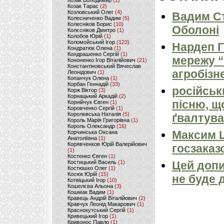
Козак Володимир
(1)
Козак Тарас
(2)
Козловський Олег
(4)
Вадим Ст
Колесниченко Вадим
(5)
Колесніков Борис
(10)
Оболоні
Колєсніков Дмитро
(1)
Колобов Юрій
(1)
Коломойський Ігор
(123)
Нардеп 
Кондратюк Олена
(1)
Кондрашенко Сергій
(1)
мережу “
Кононенко Ігор Віталійович
(21)
Константіновський Вячеслав
агробізн
Леонідович
(1)
Копанчук Олена
(1)
Корбан Геннадій
(33)
російськ
Корж Віктор
(3)
Корнацький Аркадій
(2)
пісню, щ
Корнійчук Євген
(1)
Коровченко Сергій
(1)
Королевська Наталія
(5)
ґвалтува
Король Марія Григорівна
(1)
Король Олександр
(16)
Максим 
Корчинська Оксана
Анатоліївна
(1)
Корявченков Юрій Валерійович
госзаказ
(1)
Костенко Євген
(1)
Костицький Василь
(1)
Цей допи
Костюшко Олег
(1)
Косюк Юрій
(15)
не буде 
Котвіцький Ігор
(10)
Кошелєва Альона
(3)
Кошмак Вадим
(1)
Кравець Андрій Віталійович
(2)
Кравчук Леонід Макарович
(1)
Краснокутський Сергій
(1)
Кривецький Ігор
(1)
Кривонос Павло
(1)