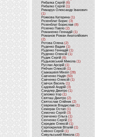
Рибалка Сергій
(6)
Рибалко Сергій
(1)
Римарук Олександр Іванович
(1)
Рожкова Катерина
(1)
Розенблат Борис
(3)
Розенблат Борислав
(8)
Розенко Павло
(2)
Романенко Геннадій
(1)
Романов Роман Анатолійович
(2)
Ротова Олена
(2)
Руденко Вадим
(1)
Руденко Геннадій
(1)
Руденко Олексій
(1)
Рудик Сергій
(6)
Рудьковський Микола
(1)
Руслан Арсірій
(1)
Рябчин Олексій
(1)
Саакашвілі Міхеіл
(28)
Савченко Надія
(50)
Савченко Олексій
(1)
Савчук Василь
(1)
Садовий Андрій
(3)
Сандлер Дмитро
(1)
Сапожко Ігор
(1)
Святаш Дмитро
(2)
Святослав Олійник
(2)
Севрюков Владислав
(1)
Семерак Остап
(1)
Семочко Сергій
(3)
Семченко Ольга
(1)
Сенченко Сергій
(1)
Середюк Олексій
(1)
Серпокрилов Віталій
(1)
Сивохо Сергій
(1)
Сивульський Микола
(2)