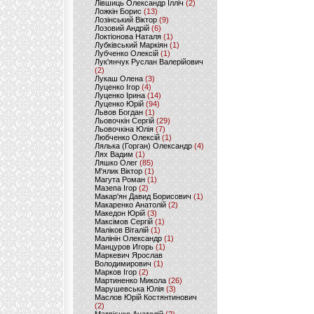
Лівшиць Олександр Ілліч
(2)
Ложкін Борис
(13)
Лозінський Віктор
(9)
Лозовий Андрій
(6)
Локтіонова Наталя
(1)
Лубківський Маркіян
(1)
Лубченко Олексій
(1)
Лук'янчук Руслан Валерійович
(2)
Лукаш Олена
(3)
Луценко Ігор
(4)
Луценко Ірина
(14)
Луценко Юрій
(94)
Львов Богдан
(1)
Льовочкін Сергій
(29)
Льовочкіна Юлія
(7)
Любченко Олексій
(1)
Лялька (Горган) Олександр
(4)
Лях Вадим
(1)
Ляшко Олег
(85)
М'ялик Віктор
(1)
Магута Роман
(1)
Мазепа Ігор
(2)
Макар'ян Давид Борисович
(1)
Макаренко Анатолій
(2)
Македон Юрій
(3)
Максімов Сергій
(1)
Маліков Віталій
(1)
Малінін Олександр
(1)
Манцуров Игорь
(1)
Маркевич Ярослав
Володимирович
(1)
Марков Ігор
(2)
Мартиненко Микола
(26)
Марушевська Юлія
(3)
Маслов Юрій Костянтинович
(2)