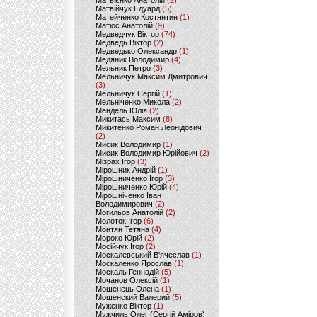
Матвієнко Анатолій
(2)
Матвійчук Едуард
(5)
Матейченко Костянтин
(1)
Матіос Анатолій
(9)
Медведчук Віктор
(74)
Медведь Віктор
(2)
Медведько Олександр
(1)
Медяник Володимир
(4)
Мельник Петро
(3)
Мельничук Максим Дмитрович
(3)
Мельничук Сергій
(1)
Мельніченко Микола
(2)
Мендель Юлія
(2)
Микитась Максим
(8)
Микитенко Роман Леонідович
(2)
Мисик Володимир
(1)
Мисик Володимир Юрійович
(2)
Мізрах Ігор
(3)
Мірошник Андрій
(1)
Мірошниченко Ігор
(3)
Мірошниченко Юрій
(4)
Мірошніченко Іван
Володимирович
(2)
Могильов Анатолій
(2)
Молоток Ігор
(6)
Монтян Тетяна
(4)
Мороко Юрій
(2)
Мосійчук Ігор
(2)
Москалевський В'ячеслав
(1)
Москаленко Ярослав
(1)
Москаль Геннадій
(5)
Мочанов Олексій
(1)
Мошенець Олена
(1)
Мошенский Валерий
(5)
Муженко Віктор
(1)
Мужчиль Олег (Сергій Аміров)