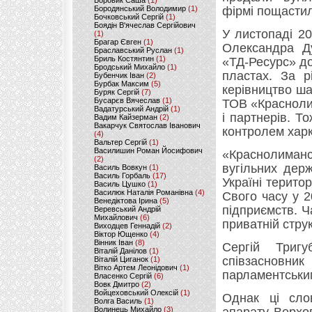
Боровик Саша
(1)
Бородянський Володимир
(1)
фірмі пощастил
Бочковський Сергій
(1)
Боядін В'ячеслав Сергійович
У листопаді 2
(1)
Брагар Євген
(1)
Олександра Д
Браславський Руслан
(1)
Бриль Костянтин
(1)
«ТД-Ресурс» до
Бродський Михайло
(1)
пластах. За р
Бубенчик Іван
(2)
Бурбак Максим
(5)
керівництво ша
Буряк Сергій
(7)
Бусарєв Вячеслав
(1)
ТОВ «Красноли
Вадатурський Андрій
(1)
і партнерів. Т
Вадим Кайзерман
(2)
Вакарчук Святослав Іванович
контролем харк
(4)
Вальтер Сергій
(1)
Василишин Роман Йосифович
«Краснолиман
(2)
вугільних дер
Василь Вовкун
(1)
Василь Горбаль
(17)
Україні територ
Василь Цушко
(1)
Василюк Наталія Романівна
(4)
Свого часу у 2
Венедіктова Ірина
(5)
підприємств. Ч
Веревський Андрій
Михайлович
(6)
приватній струк
Виходцев Геннадій
(2)
Віктор Ющенко
(4)
Вінник Іван
(8)
Сергій Триг
Віталій Данілов
(1)
співзасновни
Віталій Циганок
(1)
Вітко Артем Леонідович
(1)
парламентськи
Власенко Сергій
(6)
Вовк Дмитро
(2)
Войцеховський Олексій
(1)
Однак ці слов
Волга Василь
(1)
Волинець Михайло
(3)