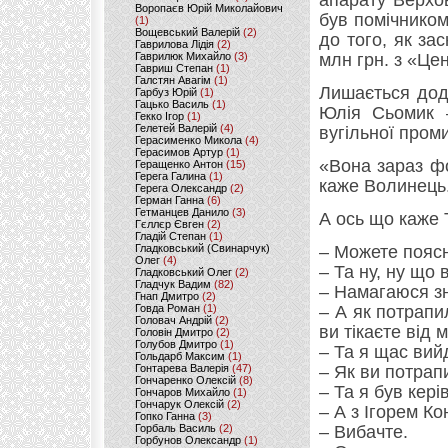
апарату Верхов
Воропаєв Юрій Миколайович
був помічником
(1)
Вощевський Валерій
(2)
до того, як за
Гаврилова Лідія
(2)
Гаврилюк Михайло
(3)
млн грн. з «Це
Гавриш Степан
(1)
Галстян Авагім
(1)
Лишається дод
Гарбуз Юрій
(1)
Гацько Василь
(1)
Юлія Сьомик –
Гекко Ігор
(1)
Гелетей Валерій
(4)
вугільної пром
Герасименко Микола
(4)
Герасимов Артур
(1)
«Вона зараз фо
Геращенко Антон
(15)
Герега Галина
(1)
каже Волинець
Герега Олександр
(2)
Герман Ганна
(6)
Гетманцев Данило
(3)
А ось що каже 
Гєллєр Євген
(2)
Гладій Степан
(1)
Гладковський (Свинарчук)
– Можете поясн
Олег
(4)
– Та ну, ну що 
Гладковський Олег
(2)
Гладчук Вадим
(82)
– Намагаюся зн
Гнап Дмитро
(2)
Говда Роман
(1)
– А як потрап
Головач Андрій
(2)
ви тікаєте від 
Головін Дмитро
(2)
Голубов Дмитро
(1)
– Та я щас вийд
Гольдарб Максим
(1)
Гонтарева Валерія
(47)
– Як ви потрап
Гончаренко Олексій
(8)
– Та я був кері
Гончаров Михайло
(1)
Гончарук Олексій
(2)
– А з Ігорем К
Гопко Ганна
(3)
Горбаль Василь
(2)
– Вибачте.
Горбунов Олександр
(1)