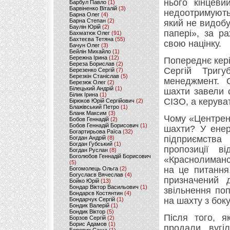
нього кінцеви
Барбул Павло
(1)
Барвіненко Віталій
(3)
недоотримують
Барна Олег
(4)
Барна Степан
(2)
який не видобу
Баулін Юрій
(2)
папері», за ра
Бахматюк Олег
(91)
Бахтеєва Тетяна
(55)
свою націнку.
Бачун Олег
(3)
Бейлін Михайло
(1)
Бережна Ірина
(12)
Попереднє кер
Береза Борислав
(2)
Сергій Тригу
Березенко Сергій
(7)
Березкін Станіслав
(5)
менеджмент. 
Березюк Олег
(2)
Білецький Андрій
(1)
шахти завели 
Білик Ірина
(1)
СІЗО, а керува
Бірюков Юрій Сергійович
(2)
Блажівський Петро
(1)
Бланк Максим
(3)
Чому «Центрен
Бобов Геннадій
(2)
Бобов Геннадій Борисович
(1)
шахти? У енер
Богартирьова Раїса
(32)
підприємства
Богдан Андрій
(8)
Богдан Губський
(1)
пропозиції в
Богдан Руслан
(8)
Боголюбов Геннадій Борисович
«Краснолиманс
(5)
на це питання
Богомолець Ольга
(2)
Богуслаєв Вячеслав
(4)
призначений 
Бойко Юрій
(13)
Бондар Віктор Васильович
(1)
звільнення по
Бондарєв Костянтин
(4)
на шахту з бок
Бондарчук Сергій
(1)
Бондик Валерій
(1)
Бондик Віктор
(5)
Після того, я
Борзов Сергiй
(2)
Борис Адамов
(1)
продали вугі