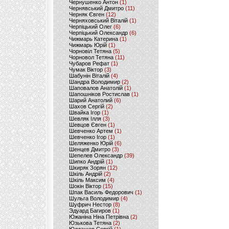
Чернушенко Антон
(1)
Чернявський Дмитро
(11)
Черняк Євген
(12)
Черняховський Віталій
(1)
Черпіцький Олег
(6)
Черпіцький Олександр
(6)
Чижмарь Катерина
(1)
Чижмарь Юрій
(1)
Чорновіл Тетяна
(5)
Чорновол Тетяна
(11)
Чубаров Рефат
(1)
Чумак Віктор
(3)
Шабунін Віталій
(4)
Шандра Володимир
(2)
Шаповалов Анатолій
(1)
Шапошніков Ростислав
(1)
Шарий Анатолий
(6)
Шахов Сергій
(2)
Швайка Ігор
(1)
Шевляк Ілля
(3)
Шевцов Євген
(1)
Шевченко Артем
(1)
Шевченко Ігор
(1)
Шеляженко Юрій
(6)
Шенцев Дмитро
(3)
Шепелев Олександр
(39)
Шипко Андрій
(1)
Шкиряк Зорян
(12)
Шкіль Андрій
(2)
Шкіль Максим
(4)
Шокін Віктор
(15)
Шпак Василь Федорович
(1)
Шульга Володимир
(4)
Шуфрич Нестор
(8)
Эдуард Багиров
(1)
Южаніна Ніна Петрівна
(2)
Юзькова Тетяна
(2)