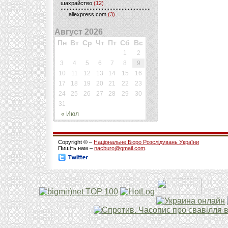
шахрайство
(12)
aliexpress.com
(3)
Август 2026
Пн
Вт
Ср
Чт
Пт
Сб
Вс
1
2
3
4
5
6
7
8
9
10
11
12
13
14
15
16
17
18
19
20
21
22
23
24
25
26
27
28
29
30
31
« Июл
Copyright © –
Національне Бюро Розслідувань України
Пишіть нам –
nacburo@gmail.com
.