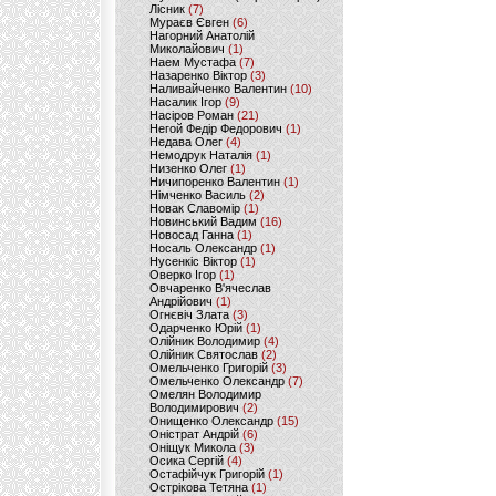
Лісник
(7)
Мураєв Євген
(6)
Нагорний Анатолій
Миколайович
(1)
Наем Мустафа
(7)
Назаренко Віктор
(3)
Наливайченко Валентин
(10)
Насалик Ігор
(9)
Насіров Роман
(21)
Негой Федір Федорович
(1)
Недава Олег
(4)
Немодрук Наталія
(1)
Низенко Олег
(1)
Ничипоренко Валентин
(1)
Німченко Василь
(2)
Новак Славомір
(1)
Новинський Вадим
(16)
Новосад Ганна
(1)
Носаль Олександр
(1)
Нусенкіс Віктор
(1)
Оверко Ігор
(1)
Овчаренко В'ячеслав
Андрійович
(1)
Огнєвіч Злата
(3)
Одарченко Юрій
(1)
Олійник Володимир
(4)
Олійник Святослав
(2)
Омельченко Григорій
(3)
Омельченко Олександр
(7)
Омелян Володимир
Володимирович
(2)
Онищенко Олександр
(15)
Оністрат Андрій
(6)
Оніщук Микола
(3)
Осика Сергій
(4)
Остафійчук Григорій
(1)
Острікова Тетяна
(1)