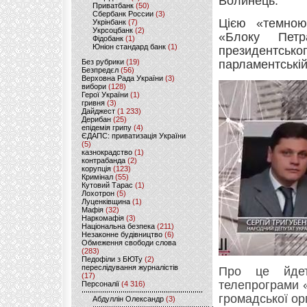
Волинець.
Приватбанк
(50)
Сбербанк России
(3)
Цією «темною
Укрінбанк
(7)
Укрсоцбанк
(2)
«Блоку Петр
Фідобанк
(1)
Юніон стандард банк
(1)
президентсь
Без рубрики
(19)
парламентській
Безпредєл
(56)
Верховна Рада України
(3)
вибори
(128)
Герої України
(1)
гривня
(3)
Дайджест
(1 233)
Дерибан
(25)
епідемія грипу
(4)
ЄДАПС: приватизація України
(5)
казнокрадство
(1)
контрабанда
(2)
корупція
(123)
Кримінал
(55)
Кутовий Тарас
(1)
Лохотрон
(5)
Луценківщина
(1)
Мафія
(32)
Наркомафія
(3)
Національна безпека
(211)
Незаконне будівництво
(6)
Обмеження свободи слова
(283)
Педофіли з БЮТу
(2)
переслідування журналістів
Про це йдет
(17)
телепрограми «
Персоналії
(4 316)
громадської ор
Абдуллін Олександр
(3)