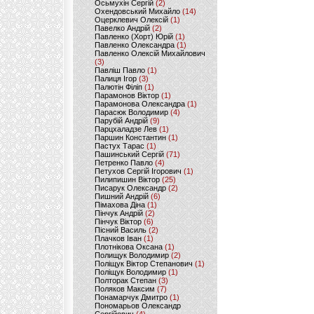
Осьмухін Сергій
(2)
Охендовський Михайло
(14)
Оцерклевич Олексій
(1)
Павелко Андрій
(2)
Павленко (Хорт) Юрій
(1)
Павленко Олександра
(1)
Павленко Олексій Михайлович
(3)
Павліш Павло
(1)
Палиця Ігор
(3)
Палютін Філіп
(1)
Парамонов Віктор
(1)
Парамонова Олександра
(1)
Парасюк Володимир
(4)
Парубій Андрій
(9)
Парцхаладзе Лев
(1)
Паршин Константин
(1)
Пастух Тарас
(1)
Пашинський Сергій
(71)
Петренко Павло
(4)
Петухов Сергій Ігорович
(1)
Пилипишин Віктор
(25)
Писарук Олександр
(2)
Пишний Андрій
(6)
Пімахова Діна
(1)
Пінчук Андрій
(2)
Пінчук Віктор
(6)
Пісний Василь
(2)
Плачков Іван
(1)
Плотнікова Оксана
(1)
Полищук Володимир
(2)
Поліщук Віктор Степанович
(1)
Поліщук Володимир
(1)
Полторак Степан
(3)
Поляков Максим
(7)
Понамарчук Дмитро
(1)
Пономарьов Олександр