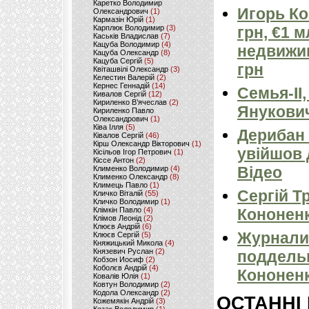
Каретко Володимир
Игорь Ко
Олександрович
(1)
Кармазін Юрій
(1)
Карплюк Володимир
(3)
грн, €1 
Каськів Владислав
(7)
Кацуба Володимир
(4)
недвижим
Кацуба Олександр
(8)
Кацуба Сергій
(5)
грн
Квіташвілі Олександр
(3)
Келестин Валерій
(2)
Кернес Геннадій
(14)
Семья-II
Кивалов Сергій
(12)
Кириленко В’ячеслав
(2)
Янукови
Кириленко Павло
Олександрович
(1)
Ківа Ілля
(5)
Дерибан 
Ківалов Сергій
(46)
Кірш Олександр Вікторович
(1)
увійшов 
Кісільов Ігор Петрович
(1)
Кіссе Антон
(2)
Відео
Клименко Володимир
(4)
Клименко Олександр
(8)
Климець Павло
(1)
Сергій Т
Кличко Віталій
(55)
Кличко Володимир
(1)
Клімкін Павло
(4)
Кононенк
Клімов Леонід
(2)
Клюєв Андрій
(6)
Журнали
Клюєв Сергій
(5)
Княжицький Микола
(4)
Князевич Руслан
(2)
поддель
Кобзон Иосиф
(2)
Коболєв Андрій
(4)
Кононенк
Ковалів Юлія
(1)
Ковтун Володимир
(2)
Кодола Олександр
(2)
ОСТАННІ
Кожемякін Андрій
(3)