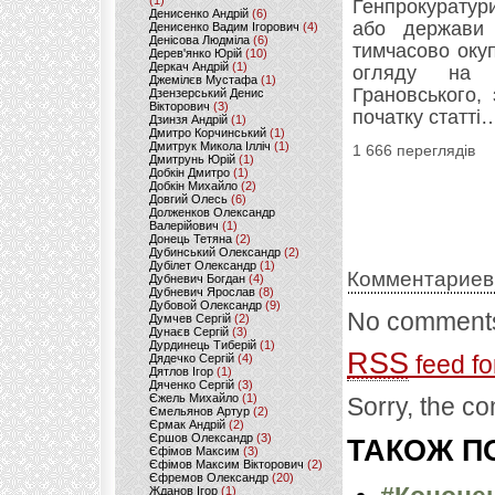
(1)
Генпрокуратури
Денисенко Андрій
(6)
або держави в
Денисенко Вадим Ігорович
(4)
Денісова Людміла
(6)
тимчасово окуп
Дерев'янко Юрій
(10)
Деркач Андрій
(1)
огляду на г
Джемілєв Мустафа
(1)
Грановського,
Дзензерський Денис
Вікторович
(3)
початку статті
Дзинзя Андрій
(1)
Дмитро Корчинський
(1)
Дмитрук Микола Ілліч
(1)
1 666 переглядів
Дмитрунь Юрій
(1)
Добкін Дмитро
(1)
Добкін Михайло
(2)
Довгий Олесь
(6)
Долженков Олександр
Валерійович
(1)
Донець Тетяна
(2)
Дубинський Олександр
(2)
Дубілет Олександр
(1)
Комментариев
Дубневич Богдан
(4)
Дубневич Ярослав
(8)
Дубовой Олександр
(9)
No comments
Думчев Сергій
(2)
Дунаєв Сергій
(3)
Дурдинець Тиберій
(1)
RSS
feed fo
Дядечко Сергій
(4)
Дятлов Ігор
(1)
Дяченко Сергій
(3)
Єжель Михайло
(1)
Sorry, the co
Ємельянов Артур
(2)
Єрмак Андрій
(2)
Єршов Олександр
(3)
ТАКОЖ ПО
Єфімов Максим
(3)
Єфімов Максим Вікторович
(2)
Єфремов Олександр
(20)
Жданов Ігор
(1)