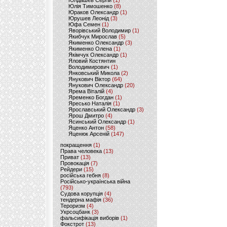
Юлдашев Сергій
(1)
Юлія Тимошенко
(8)
Юраков Олександр
(1)
Юрушев Леонід
(3)
Юфа Семен
(1)
Яворівський Володимир
(1)
Якибчук Мирослав
(5)
Якименко Олександр
(3)
Якименко Олена
(1)
Якімчук Олександр
(1)
Яловий Костянтин
Володимирович
(1)
Янковський Микола
(2)
Янукович Віктор
(64)
Янукович Олександр
(20)
Ярема Віталій
(4)
Яременко Богдан
(1)
Яресько Наталія
(1)
Ярославський Олександр
(3)
Ярош Дмитро
(4)
Ясинський Олександр
(1)
Яценко Антон
(58)
Яценюк Арсеній
(147)
покращення
(1)
Права человека
(13)
Приват
(13)
Провокація
(7)
Рейдери
(15)
російська гебня
(8)
Російсько-українська війна
(793)
Судова корупція
(4)
тендерна мафія
(36)
Тероризм
(4)
Укрсоцбанк
(3)
фальсифікація виборів
(1)
Фокстрот
(13)