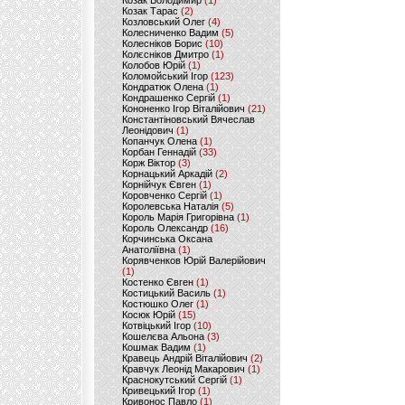
Козак Володимир
(1)
Козак Тарас
(2)
Козловський Олег
(4)
Колесниченко Вадим
(5)
Колесніков Борис
(10)
Колєсніков Дмитро
(1)
Колобов Юрій
(1)
Коломойський Ігор
(123)
Кондратюк Олена
(1)
Кондрашенко Сергій
(1)
Кононенко Ігор Віталійович
(21)
Константіновський Вячеслав
Леонідович
(1)
Копанчук Олена
(1)
Корбан Геннадій
(33)
Корж Віктор
(3)
Корнацький Аркадій
(2)
Корнійчук Євген
(1)
Коровченко Сергій
(1)
Королевська Наталія
(5)
Король Марія Григорівна
(1)
Король Олександр
(16)
Корчинська Оксана
Анатоліївна
(1)
Корявченков Юрій Валерійович
(1)
Костенко Євген
(1)
Костицький Василь
(1)
Костюшко Олег
(1)
Косюк Юрій
(15)
Котвіцький Ігор
(10)
Кошелєва Альона
(3)
Кошмак Вадим
(1)
Кравець Андрій Віталійович
(2)
Кравчук Леонід Макарович
(1)
Краснокутський Сергій
(1)
Кривецький Ігор
(1)
Кривонос Павло
(1)