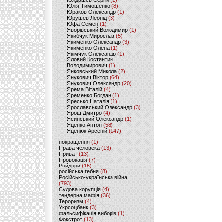
Юлдашев Сергій
(1)
Юлія Тимошенко
(8)
Юраков Олександр
(1)
Юрушев Леонід
(3)
Юфа Семен
(1)
Яворівський Володимир
(1)
Якибчук Мирослав
(5)
Якименко Олександр
(3)
Якименко Олена
(1)
Якімчук Олександр
(1)
Яловий Костянтин
Володимирович
(1)
Янковський Микола
(2)
Янукович Віктор
(64)
Янукович Олександр
(20)
Ярема Віталій
(4)
Яременко Богдан
(1)
Яресько Наталія
(1)
Ярославський Олександр
(3)
Ярош Дмитро
(4)
Ясинський Олександр
(1)
Яценко Антон
(58)
Яценюк Арсеній
(147)
покращення
(1)
Права человека
(13)
Приват
(13)
Провокація
(7)
Рейдери
(15)
російська гебня
(8)
Російсько-українська війна
(793)
Судова корупція
(4)
тендерна мафія
(36)
Тероризм
(4)
Укрсоцбанк
(3)
фальсифікація виборів
(1)
Фокстрот
(13)