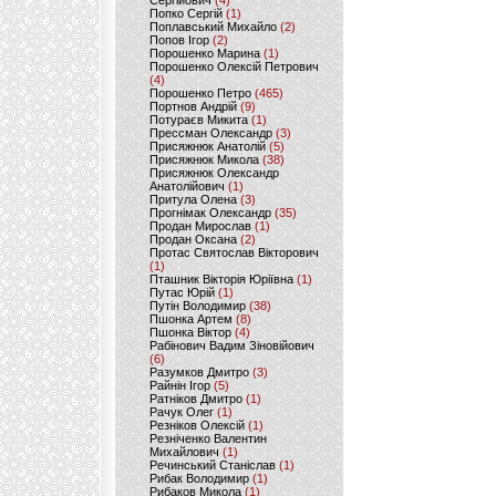
Сергійович
(4)
Попко Сергій
(1)
Поплавський Михайло
(2)
Попов Ігор
(2)
Порошенко Марина
(1)
Порошенко Олексій Петрович
(4)
Порошенко Петро
(465)
Портнов Андрій
(9)
Потураєв Микита
(1)
Прессман Олександр
(3)
Присяжнюк Анатолій
(5)
Присяжнюк Микола
(38)
Присяжнюк Олександр
Анатолійович
(1)
Притула Олена
(3)
Прогнімак Олександр
(35)
Продан Мирослав
(1)
Продан Оксана
(2)
Протас Святослав Вікторович
(1)
Пташник Вікторія Юріївна
(1)
Путас Юрій
(1)
Путін Володимир
(38)
Пшонка Артем
(8)
Пшонка Віктор
(4)
Рабінович Вадим Зіновійович
(6)
Разумков Дмитро
(3)
Райнін Ігор
(5)
Ратніков Дмитро
(1)
Рачук Олег
(1)
Резніков Олексій
(1)
Резніченко Валентин
Михайлович
(1)
Речинський Станіслав
(1)
Рибак Володимир
(1)
Рибаков Микола
(1)