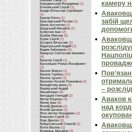
Боровик Саша
(1)
камеру н
Бородянський Володимир
(1)
Бочковський Сергій
(1)
Боядін В'ячеслав Сергійович
Аваковщи
(1)
Брагар Євген
(1)
забій ще
Браславський Руслан
(1)
Бриль Костянтин
(1)
допомоги
Бродський Михайло
(1)
Бубенчик Іван
(2)
Бурбак Максим
(5)
Аваковщи
Буряк Сергій
(7)
Бусарєв Вячеслав
(1)
розсліду
Вадатурський Андрій
(1)
Вадим Кайзерман
(2)
Нацполіц
Вакарчук Святослав Іванович
(4)
Вальтер Сергій
(1)
провадж
Василишин Роман Йосифович
(2)
Василь Вовкун
(1)
Пов’язан
Василь Горбаль
(17)
Василь Цушко
(1)
отримали
Василюк Наталія Романівна
(4)
Венедіктова Ірина
(5)
– розслі
Веревський Андрій
Михайлович
(6)
Виходцев Геннадій
(2)
Аваков к
Віктор Ющенко
(4)
Вінник Іван
(8)
над кордо
Віталій Данілов
(1)
Віталій Циганок
(1)
окупован
Вітко Артем Леонідович
(1)
Власенко Сергій
(6)
Вовк Дмитро
(2)
Аваковщи
Войцеховський Олексій
(1)
Волга Василь
(1)
Волинець Михайло
(3)