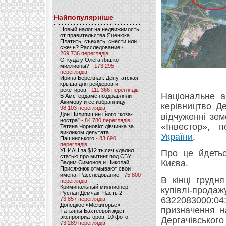
Найпопулярніше
Новый налог на недвижимость
от правительства Яценюка.
Платить, съехать, снести или
сжечь? Расследование
-
269 736 переглядів
Откуда у Олега Ляшко
миллионы?
- 173 295
переглядів
Ирина Бережная. Депутатская
крыша для рейдеров и
рекетиров
- 111 366 переглядів
Національне а
В Амстердаме поздравляли
Акимову и ее избранницу
-
керівництво Де
98 103 переглядів
Дон Пилипишин і його “коза-
відчуженні зе
ностра”
- 84 780 переглядів
«Інвестор»,
Тетяна Чорновіл: дівчинка за
викликом депутата
України
.
Пашинського
- 83 690
переглядів
УНИАН за $12 тысяч удалил
Про це йдет
статью про митинг под СБУ.
Києва.
Вадим Симонов и Николай
Присяжнюк отмывают свои
имена. Расследование
- 75 800
В кінці грудн
переглядів
Криминальный миллионер
купівлі-прод
Руслан Демчак. Часть 2
-
6322083000:
73 857 переглядів
Донецкое «Межигорье»
призначення на
Татьяны Бахтеевой ждет
экспроприаторов. 10 фото
-
Дергачівського 
73 289 переглядів