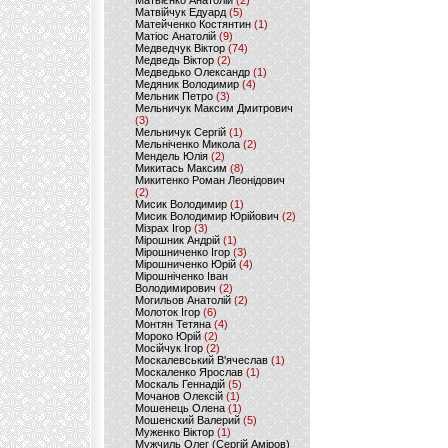
Матвієнко Анатолій
(2)
Матвійчук Едуард
(5)
Матейченко Костянтин
(1)
Матіос Анатолій
(9)
Медведчук Віктор
(74)
Медведь Віктор
(2)
Медведько Олександр
(1)
Медяник Володимир
(4)
Мельник Петро
(3)
Мельничук Максим Дмитрович
(3)
Мельничук Сергій
(1)
Мельніченко Микола
(2)
Мендель Юлія
(2)
Микитась Максим
(8)
Микитенко Роман Леонідович
(2)
Мисик Володимир
(1)
Мисик Володимир Юрійович
(2)
Мізрах Ігор
(3)
Мірошник Андрій
(1)
Мірошниченко Ігор
(3)
Мірошниченко Юрій
(4)
Мірошніченко Іван
Володимирович
(2)
Могильов Анатолій
(2)
Молоток Ігор
(6)
Монтян Тетяна
(4)
Мороко Юрій
(2)
Мосійчук Ігор
(2)
Москалевський В'ячеслав
(1)
Москаленко Ярослав
(1)
Москаль Геннадій
(5)
Мочанов Олексій
(1)
Мошенець Олена
(1)
Мошенский Валерий
(5)
Муженко Віктор
(1)
Мужчиль Олег (Сергій Аміров)