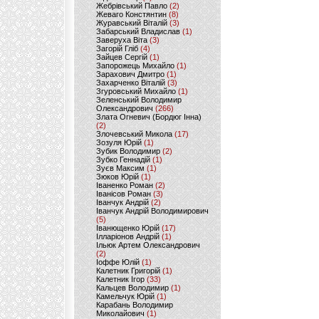
Жебрівський Павло
(2)
Жеваго Констянтин
(8)
Журавський Віталій
(3)
Забарський Владислав
(1)
Заверуха Віта
(3)
Загорій Гліб
(4)
Зайцев Сергій
(1)
Запорожець Михайло
(1)
Зарахович Дмитро
(1)
Захарченко Віталій
(3)
Згуровський Михайло
(1)
Зеленський Володимир
Олександрович
(266)
Злата Огневич (Бордюг Інна)
(2)
Злочевський Микола
(17)
Зозуля Юрій
(1)
Зубик Володимир
(2)
Зубко Геннадій
(1)
Зуєв Максим
(1)
Зюков Юрій
(1)
Іваненко Роман
(2)
Іванісов Роман
(3)
Іванчук Андрій
(2)
Іванчук Андрій Володимирович
(5)
Іванющенко Юрій
(17)
Ілларіонов Андрій
(1)
Ільюк Артем Олександрович
(2)
Іоффе Юлій
(1)
Калетник Григорій
(1)
Калетник Ігор
(33)
Кальцев Володимир
(1)
Камельчук Юрій
(1)
Карабань Володимир
Миколайович
(1)