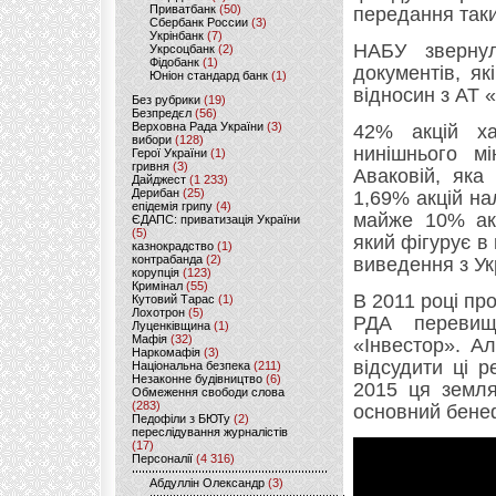
Приватбанк
(50)
передання таки
Сбербанк России
(3)
Укрінбанк
(7)
НАБУ зверну
Укрсоцбанк
(2)
Фідобанк
(1)
документів, як
Юніон стандард банк
(1)
відносин з АТ 
Без рубрики
(19)
Безпредєл
(56)
Верховна Рада України
(3)
42% акцій ха
вибори
(128)
нинішнього мі
Герої України
(1)
гривня
(3)
Аваковій, яка
Дайджест
(1 233)
Дерибан
(25)
1,69% акцій на
епідемія грипу
(4)
майже 10% акц
ЄДАПС: приватизація України
(5)
який фігурує 
казнокрадство
(1)
контрабанда
(2)
виведення з Ук
корупція
(123)
Кримінал
(55)
В 2011 році пр
Кутовий Тарас
(1)
Лохотрон
(5)
РДА перевищ
Луценківщина
(1)
Мафія
(32)
«Інвестор». А
Наркомафія
(3)
відсудити ці р
Національна безпека
(211)
Незаконне будівництво
(6)
2015 ця земля
Обмеження свободи слова
(283)
основний бенеф
Педофіли з БЮТу
(2)
переслідування журналістів
(17)
Персоналії
(4 316)
Абдуллін Олександр
(3)