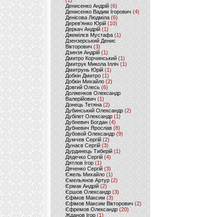
(1)
Денисенко Андрій
(6)
Денисенко Вадим Ігорович
(4)
Денісова Людміла
(6)
Дерев'янко Юрій
(10)
Деркач Андрій
(1)
Джемілєв Мустафа
(1)
Дзензерський Денис
Вікторович
(3)
Дзинзя Андрій
(1)
Дмитро Корчинський
(1)
Дмитрук Микола Ілліч
(1)
Дмитрунь Юрій
(1)
Добкін Дмитро
(1)
Добкін Михайло
(2)
Довгий Олесь
(6)
Долженков Олександр
Валерійович
(1)
Донець Тетяна
(2)
Дубинський Олександр
(2)
Дубілет Олександр
(1)
Дубневич Богдан
(4)
Дубневич Ярослав
(8)
Дубовой Олександр
(9)
Думчев Сергій
(2)
Дунаєв Сергій
(3)
Дурдинець Тиберій
(1)
Дядечко Сергій
(4)
Дятлов Ігор
(1)
Дяченко Сергій
(3)
Єжель Михайло
(1)
Ємельянов Артур
(2)
Єрмак Андрій
(2)
Єршов Олександр
(3)
Єфімов Максим
(3)
Єфімов Максим Вікторович
(2)
Єфремов Олександр
(20)
Жданов Ігор
(1)