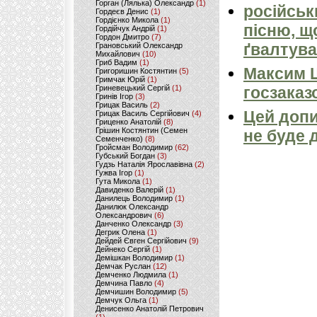
Горган (Лялька) Олександр
(1)
російськ
Гордеєв Денис
(1)
Гордієнко Микола
(1)
пісню, щ
Гордійчук Андрій
(1)
Гордон Дмитро
(7)
ґвалтува
Грановський Олександр
Михайлович
(10)
Гриб Вадим
(1)
Максим 
Григоришин Костянтин
(5)
Гримчак Юрій
(1)
госзаказ
Гриневецький Сергій
(1)
Гринів Ігор
(3)
Грицак Василь
(2)
Цей допи
Грицак Василь Сергійович
(4)
Гриценко Анатолій
(8)
Грішин Костянтин (Семен
не буде 
Семенченко)
(8)
Гройсман Володимир
(62)
Губський Богдан
(3)
Гудзь Наталія Ярославівна
(2)
Гужва Ігор
(1)
Гута Микола
(1)
Давиденко Валерій
(1)
Данилець Володимир
(1)
Данилюк Олександр
Олександрович
(6)
Данченко Олександр
(3)
Дегрик Олена
(1)
Дейдей Євген Сергійович
(9)
Дейнеко Сергій
(1)
Демішкан Володимир
(1)
Демчак Руслан
(12)
Демченко Людмила
(1)
Демчина Павло
(4)
Демчишин Володимир
(5)
Демчук Ольга
(1)
Денисенко Анатолій Петрович