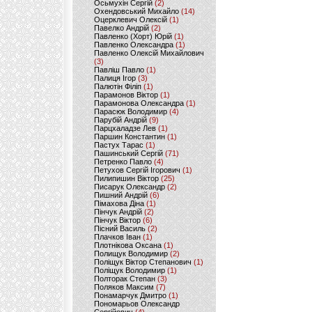
Осьмухін Сергій
(2)
Охендовський Михайло
(14)
Оцерклевич Олексій
(1)
Павелко Андрій
(2)
Павленко (Хорт) Юрій
(1)
Павленко Олександра
(1)
Павленко Олексій Михайлович
(3)
Павліш Павло
(1)
Палиця Ігор
(3)
Палютін Філіп
(1)
Парамонов Віктор
(1)
Парамонова Олександра
(1)
Парасюк Володимир
(4)
Парубій Андрій
(9)
Парцхаладзе Лев
(1)
Паршин Константин
(1)
Пастух Тарас
(1)
Пашинський Сергій
(71)
Петренко Павло
(4)
Петухов Сергій Ігорович
(1)
Пилипишин Віктор
(25)
Писарук Олександр
(2)
Пишний Андрій
(6)
Пімахова Діна
(1)
Пінчук Андрій
(2)
Пінчук Віктор
(6)
Пісний Василь
(2)
Плачков Іван
(1)
Плотнікова Оксана
(1)
Полищук Володимир
(2)
Поліщук Віктор Степанович
(1)
Поліщук Володимир
(1)
Полторак Степан
(3)
Поляков Максим
(7)
Понамарчук Дмитро
(1)
Пономарьов Олександр