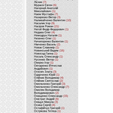
Лісник
(7)
Мураєв Євген
(6)
Нагорний Анатолій
Миколайович
(1)
Наем Мустафа
(7)
Назаренко Віктор
(3)
Наливайченко Валентин
(10)
Насалик Ігор
(9)
Насіров Роман
(21)
Негой Федір Федорович
(1)
Недава Олег
(4)
Немодрук Наталія
(1)
Низенко Олег
(1)
Ничипоренко Валентин
(1)
Німченко Василь
(2)
Новак Славомір
(1)
Новинський Вадим
(16)
Новосад Ганна
(1)
Носаль Олександр
(1)
Нусенкіс Віктор
(1)
Оверко Ігор
(1)
Овчаренко В'ячеслав
Андрійович
(1)
Огнєвіч Злата
(3)
Одарченко Юрій
(1)
Олійник Володимир
(4)
Олійник Святослав
(2)
Омельченко Григорій
(3)
Омельченко Олександр
(7)
Омелян Володимир
Володимирович
(2)
Онищенко Олександр
(15)
Оністрат Андрій
(6)
Оніщук Микола
(3)
Осика Сергій
(4)
Остафійчук Григорій
(1)
Острікова Тетяна
(1)