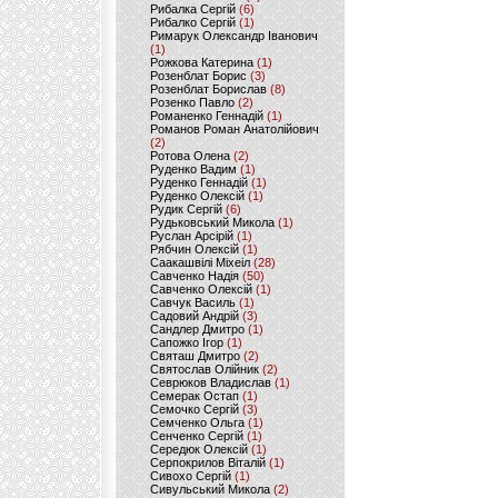
Рибалка Сергій
(6)
Рибалко Сергій
(1)
Римарук Олександр Іванович
(1)
Рожкова Катерина
(1)
Розенблат Борис
(3)
Розенблат Борислав
(8)
Розенко Павло
(2)
Романенко Геннадій
(1)
Романов Роман Анатолійович
(2)
Ротова Олена
(2)
Руденко Вадим
(1)
Руденко Геннадій
(1)
Руденко Олексій
(1)
Рудик Сергій
(6)
Рудьковський Микола
(1)
Руслан Арсірій
(1)
Рябчин Олексій
(1)
Саакашвілі Міхеіл
(28)
Савченко Надія
(50)
Савченко Олексій
(1)
Савчук Василь
(1)
Садовий Андрій
(3)
Сандлер Дмитро
(1)
Сапожко Ігор
(1)
Святаш Дмитро
(2)
Святослав Олійник
(2)
Севрюков Владислав
(1)
Семерак Остап
(1)
Семочко Сергій
(3)
Семченко Ольга
(1)
Сенченко Сергій
(1)
Середюк Олексій
(1)
Серпокрилов Віталій
(1)
Сивохо Сергій
(1)
Сивульський Микола
(2)