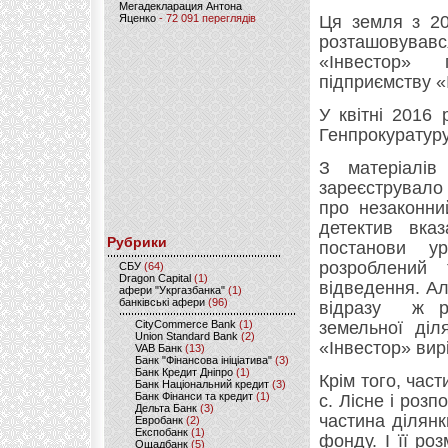
Мегадекларация Антона
Ця земля з 20
Яценко
- 72 091 переглядів
розташовувався
«Інвестор» 
підприємству «
У квітні 2016 
Генпрокуратур
З матеріалі
зареєструвало
про незаконни
детектив вка
Рубрики
постанови у
розроблений
CБУ
(64)
Dragon Capital
(1)
відведення. Ал
афери "Укргазбанка"
(1)
банківські афери
(96)
відразу ж ро
земельної діл
CityCommerce Bank
(1)
Union Standard Bank
(2)
«Інвестор» вир
VAB Банк
(13)
Банк "Фінансова ініціатива"
(3)
Банк Кредит Дніпро
(1)
Крім того, час
Банк Національний кредит
(3)
Банк Фінанси та кредит
(1)
с. Лісне і роз
Дельта Банк
(3)
частина ділянк
Евробанк
(2)
Експобанк
(1)
фонду. І її ро
Ощадбанк
(5)