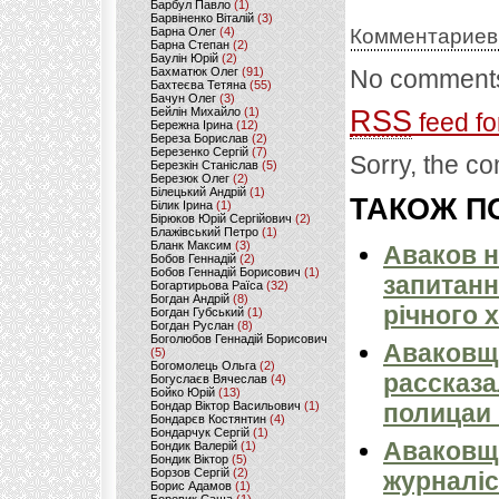
Барбул Павло
(1)
Барвіненко Віталій
(3)
Комментариев
Барна Олег
(4)
Барна Степан
(2)
Баулін Юрій
(2)
No comments
Бахматюк Олег
(91)
Бахтеєва Тетяна
(55)
Бачун Олег
(3)
RSS
Бейлін Михайло
(1)
feed fo
Бережна Ірина
(12)
Береза Борислав
(2)
Березенко Сергій
(7)
Sorry, the co
Березкін Станіслав
(5)
Березюк Олег
(2)
Білецький Андрій
(1)
ТАКОЖ ПО
Білик Ірина
(1)
Бірюков Юрій Сергійович
(2)
Блажівський Петро
(1)
Бланк Максим
(3)
Аваков н
Бобов Геннадій
(2)
Бобов Геннадій Борисович
(1)
запитанн
Богартирьова Раїса
(32)
Богдан Андрій
(8)
річного 
Богдан Губський
(1)
Богдан Руслан
(8)
Боголюбов Геннадій Борисович
Аваковщ
(5)
Богомолець Ольга
(2)
рассказа
Богуслаєв Вячеслав
(4)
Бойко Юрій
(13)
полицаи 
Бондар Віктор Васильович
(1)
Бондарєв Костянтин
(4)
Бондарчук Сергій
(1)
Аваковщи
Бондик Валерій
(1)
Бондик Віктор
(5)
Борзов Сергiй
(2)
журналіс
Борис Адамов
(1)