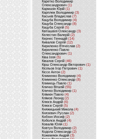
Каретко Володимир
Олександрович
(1)
Кармазін Юрій
(1)
Карплюк Володимир
(3)
Каськів Владислав
(7)
Кацуба Володимир
(4)
Кацуба Олександр
(8)
Кацуба Сергій
(5)
Квіташвілі Олександр
(3)
Келестин Валерій
(2)
Кернес Геннадій
(14)
Кивалов Сергій
(12)
Кириленко В’ячеслав
(2)
Кириленко Павло
Олександрович
(1)
Ківа Ілля
(5)
Ківалов Сергій
(46)
Кірш Олександр Вікторович
(1)
Кісільов Ігор Петрович
(1)
Кіссе Антон
(2)
Клименко Володимир
(4)
Клименко Олександр
(8)
Климець Павло
(1)
Кличко Віталій
(55)
Кличко Володимир
(1)
Клімкін Павло
(4)
Клімов Леонід
(2)
Клюєв Андрій
(6)
Клюєв Сергій
(5)
Княжицький Микола
(4)
Князевич Руслан
(2)
Кобзон Иосиф
(2)
Коболєв Андрій
(4)
Ковалів Юлія
(1)
Ковтун Володимир
(2)
Кодола Олександр
(2)
Кожемякін Андрій
(3)