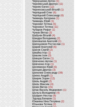
Чернушенко Антон
(1)
Чернявський Дмитро
(11)
Черняк Євген
(12)
Черняховський Віталій
(1)
Черпіцький Олег
(6)
Черпіцький Олександр
(6)
Чижмарь Катерина
(1)
Чижмарь Юрій
(1)
Чорновіл Тетяна
(5)
Чорновол Тетяна
(11)
Чубаров Рефат
(1)
Чумак Віктор
(3)
Шабунін Віталій
(4)
Шандра Володимир
(2)
Шаповалов Анатолій
(1)
Шапошніков Ростислав
(1)
Шарий Анатолий
(6)
Шахов Сергій
(2)
Швайка Ігор
(1)
Шевляк Ілля
(3)
Шевцов Євген
(1)
Шевченко Артем
(1)
Шевченко Ігор
(1)
Шеляженко Юрій
(6)
Шенцев Дмитро
(3)
Шепелев Олександр
(39)
Шипко Андрій
(1)
Шкиряк Зорян
(12)
Шкіль Андрій
(2)
Шкіль Максим
(4)
Шокін Віктор
(15)
Шпак Василь Федорович
(1)
Шульга Володимир
(4)
Шуфрич Нестор
(8)
Эдуард Багиров
(1)
Южаніна Ніна Петрівна
(2)
Юзькова Тетяна
(2)