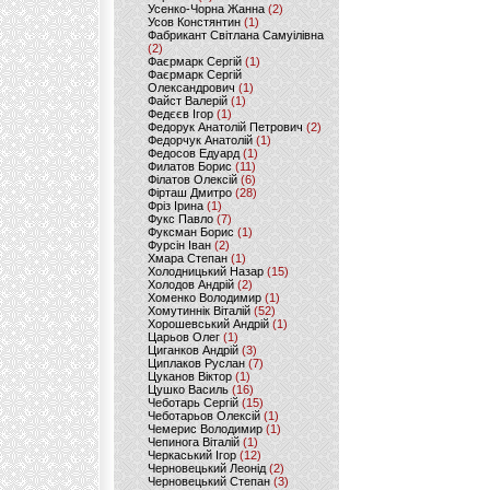
Усенко-Чорна Жанна
(2)
Усов Констянтин
(1)
Фабрикант Світлана Самуілівна
(2)
Фаєрмарк Сергій
(1)
Фаєрмарк Сергій
Олександрович
(1)
Файст Валерій
(1)
Федєєв Ігор
(1)
Федорук Анатолій Петрович
(2)
Федорчук Анатолій
(1)
Федосов Едуард
(1)
Филатов Борис
(11)
Філатов Олексій
(6)
Фірташ Дмитро
(28)
Фріз Ірина
(1)
Фукс Павло
(7)
Фуксман Борис
(1)
Фурсін Іван
(2)
Хмара Степан
(1)
Холодницький Назар
(15)
Холодов Андрій
(2)
Хоменко Володимир
(1)
Хомутиннік Віталій
(52)
Хорошевський Андрій
(1)
Царьов Олег
(1)
Циганков Андрій
(3)
Циплаков Руслан
(7)
Цуканов Віктор
(1)
Цушко Василь
(16)
Чеботарь Сергій
(15)
Чеботарьов Олексій
(1)
Чемерис Володимир
(1)
Чепинога Віталій
(1)
Черкаський Ігор
(12)
Черновецький Леонід
(2)
Черновецький Степан
(3)