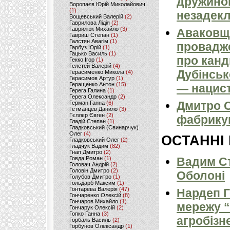
дружиною
Воропаєв Юрій Миколайович
(1)
незадек
Вощевський Валерій
(2)
Гаврилова Лідія
(2)
Гаврилюк Михайло
(3)
Аваковщи
Гавриш Степан
(1)
Галстян Авагім
(1)
провадж
Гарбуз Юрій
(1)
Гацько Василь
(1)
про канд
Гекко Ігор
(1)
Гелетей Валерій
(4)
Дубінськ
Герасименко Микола
(4)
Герасимов Артур
(1)
Геращенко Антон
(15)
— нацист
Герега Галина
(1)
Герега Олександр
(2)
Дмитро С
Герман Ганна
(6)
Гетманцев Данило
(3)
Гєллєр Євген
(2)
фабрикув
Гладій Степан
(1)
Гладковський (Свинарчук)
Олег
(4)
ОСТАННІ
Гладковський Олег
(2)
Гладчук Вадим
(82)
Гнап Дмитро
(2)
Вадим Ст
Говда Роман
(1)
Головач Андрій
(2)
Головін Дмитро
(2)
Оболоні
Голубов Дмитро
(1)
Гольдарб Максим
(1)
Гонтарева Валерія
(47)
Нардеп 
Гончаренко Олексій
(8)
Гончаров Михайло
(1)
мережу “
Гончарук Олексій
(2)
Гопко Ганна
(3)
агробізн
Горбаль Василь
(2)
Горбунов Олександр
(1)