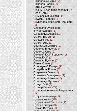
Симоненко Петро
(7)
Симонов Вадим
(12)
Ситник Артем
(11)
Сівець Віктор Миколайович
(2)
Сігал Євген
(3)
Сіньковский Микола
(1)
Скударь Георгій
(1)
Скуратовський Сергій Іванович
(1)
Слободян Олександр
В'ячеславович
(1)
Слюсарчук Андрій
(1)
Смалій Віктор
(1)
Смешко Ігор
(1)
Смолій Яків
(1)
Снєгирьов Дмитро
(2)
Соболев Вячеслав
(4)
Соболєв Єгор
(2)
Соловей Юрій Ігорович
(1)
Солод Юрій
(1)
Сольвар Руслан
(2)
Сотнік Олена
(1)
Ставицький Едуард
(9)
Стаднійчук Роман
(3)
Старикова Ганна
(1)
Стельмах Володимир
(2)
Стефанчук Микола
(1)
Стефанчук Руслан
(1)
Стець Юрій
(1)
Столар Вадим
(27)
Страшний Анатолій Андрійович
(1)
Струк Володимир
(1)
Супрун Уляна
(10)
Супруненко В'ячеслав
(1)
Суркіс Григорій
(3)
Сюмар Вікторія
(3)