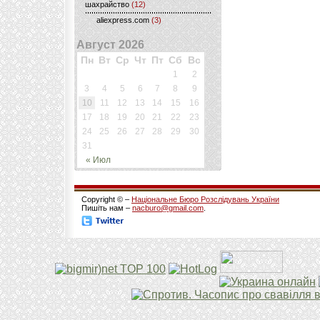
шахрайство
(12)
aliexpress.com
(3)
Август 2026
Пн
Вт
Ср
Чт
Пт
Сб
Вс
1
2
3
4
5
6
7
8
9
10
11
12
13
14
15
16
17
18
19
20
21
22
23
24
25
26
27
28
29
30
31
« Июл
Copyright © –
Національне Бюро Розслідувань України
Пишіть нам –
nacburo@gmail.com
.