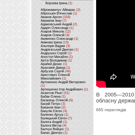
Борзова Ірина
(1)
Абромавичус Айварас
(2)
Аброськін В’ячеслав
(1)
Аваков Арсен
(318)
Аврамов Іван
(7)
Адамовський Андрій
(2)
Адаріч Олександр
(1)
Азаров Микола
(12)
Азаров Олексій
(9)
Акименко Олександр
(1)
Акімова Ірина
(13)
Альперін Вадим
(3)
Андрієвський Дмитро
(1)
Андрушко Сергій
(1)
Апостол Михайло
(1)
Ар'єв Володимир
(1)
Арабей Денис
(1)
Арахамія Давид
(1)
Арбузов Сергій
(44)
Арестович Олексій
Миколайович
(1)
Артеменко Андрій Вікторович
(1)
Артюшенко Ігор Андрійович
(1)
Ахметов Рінат
(51)
В 2005—2010 
Бабак Олена
(1)
обласну держав
Баганець Олексій
(6)
Багрій Петро
(3)
Баканов Іван
(2)
665 переглядів
Бакулін Євген
(4)
Баленко Артур
(1)
Балицький Євген
(7)
Балога Андрій
(1)
Балога Віктор
(4)
Балчун Войцех
(1)
Банас Дмитро
(1)