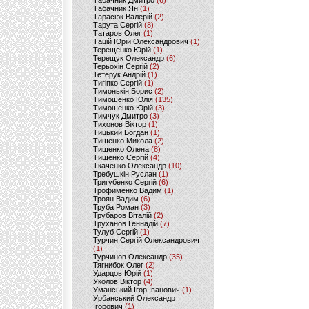
Табачник Дмитро
(6)
Табачник Ян
(1)
Тарасюк Валерій
(2)
Тарута Сергій
(8)
Татаров Олег
(1)
Тацій Юрій Олександрович
(1)
Терещенко Юрій
(1)
Терещук Олександр
(6)
Терьохін Сергій
(2)
Тетерук Андрій
(1)
Тигіпко Сергій
(1)
Тимонькін Борис
(2)
Тимошенко Юлія
(135)
Тимошенко Юрій
(3)
Тимчук Дмитро
(3)
Тихонов Віктор
(1)
Тицький Богдан
(1)
Тищенко Микола
(2)
Тищенко Олена
(8)
Тищенко Сергій
(4)
Ткаченко Олександр
(10)
Требушкін Руслан
(1)
Тригубенко Сергій
(6)
Трофименко Вадим
(1)
Троян Вадим
(6)
Труба Роман
(3)
Трубаров Віталій
(2)
Труханов Геннадій
(7)
Тулуб Сергій
(1)
Турчин Сергій Олександрович
(1)
Турчинов Олександр
(35)
Тягнибок Олег
(2)
Ударцов Юрій
(1)
Уколов Віктор
(4)
Уманський Ігор Іванович
(1)
Урбанський Олександр
Ігорович
(1)