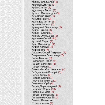
Криклій Владислав
(1)
Крючков Дмитро
(1)
Кубів Степан
(1)
Кудрявцєв Віктор
(1)
Кужель Олександра
(9)
Кузьменко Олег
(1)
Кузьмін Рінат
(3)
Кулик Костянтин
(5)
Куликов Кирило
(1)
Куницький Олександр
(5)
Купрій Віталій
(3)
Курикін Сергій
(1)
Курило Олександр
(1)
Курченко Сергій
(44)
Кутовий Тарас
(1)
Куць Олександр
(1)
Кучма Леонід
(12)
Кушнір Ігор
(7)
Лабазюк Сергій Петрович
(2)
Лавринович Олександр
(7)
Лагун Микола
(9)
Лазаренко Павло
(1)
Ландик Валентин
(1)
Ландік Роман
(1)
Ланьо Михайло Іванович
(4)
Лебедівський Валерій
(1)
Левус Андрій
(2)
Левцов Сергій
(1)
Левченко Микола
(1)
Левченко Юрій
(6)
Леонід Черновецький
(4)
Лещенко Сергій
(10)
Лисенко Андрій
(2)
Литвин Володимир
(6)
Литвиненко Сергій
(1)
Лихоліт Валентин
Станіславович
(1)