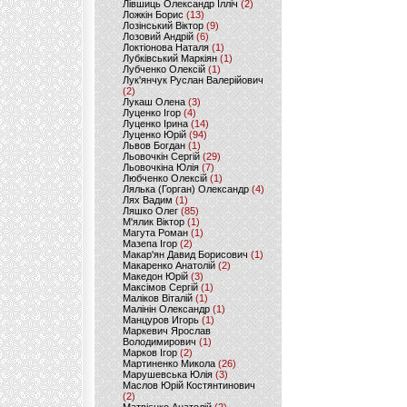
Лівшиць Олександр Ілліч
(2)
Ложкін Борис
(13)
Лозінський Віктор
(9)
Лозовий Андрій
(6)
Локтіонова Наталя
(1)
Лубківський Маркіян
(1)
Лубченко Олексій
(1)
Лук'янчук Руслан Валерійович
(2)
Лукаш Олена
(3)
Луценко Ігор
(4)
Луценко Ірина
(14)
Луценко Юрій
(94)
Львов Богдан
(1)
Льовочкін Сергій
(29)
Льовочкіна Юлія
(7)
Любченко Олексій
(1)
Лялька (Горган) Олександр
(4)
Лях Вадим
(1)
Ляшко Олег
(85)
М'ялик Віктор
(1)
Магута Роман
(1)
Мазепа Ігор
(2)
Макар'ян Давид Борисович
(1)
Макаренко Анатолій
(2)
Македон Юрій
(3)
Максімов Сергій
(1)
Маліков Віталій
(1)
Малінін Олександр
(1)
Манцуров Игорь
(1)
Маркевич Ярослав
Володимирович
(1)
Марков Ігор
(2)
Мартиненко Микола
(26)
Марушевська Юлія
(3)
Маслов Юрій Костянтинович
(2)