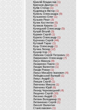
Криклій Владислав
(1)
Крючков Дмитро
(1)
Кубів Степан
(1)
Кудрявцєв Віктор
(1)
Кужель Олександра
(9)
Кузьменко Олег
(1)
Кузьмін Рінат
(3)
Кулик Костянтин
(5)
Куликов Кирило
(1)
Куницький Олександр
(5)
Купрій Віталій
(3)
Курикін Сергій
(1)
Курило Олександр
(1)
Курченко Сергій
(44)
Кутовий Тарас
(1)
Куць Олександр
(1)
Кучма Леонід
(12)
Кушнір Ігор
(7)
Лабазюк Сергій Петрович
(2)
Лавринович Олександр
(7)
Лагун Микола
(9)
Лазаренко Павло
(1)
Ландик Валентин
(1)
Ландік Роман
(1)
Ланьо Михайло Іванович
(4)
Лебедівський Валерій
(1)
Левус Андрій
(2)
Левцов Сергій
(1)
Левченко Микола
(1)
Левченко Юрій
(6)
Леонід Черновецький
(4)
Лещенко Сергій
(10)
Лисенко Андрій
(2)
Литвин Володимир
(6)
Литвиненко Сергій
(1)
Лихоліт Валентин
Станіславович
(1)