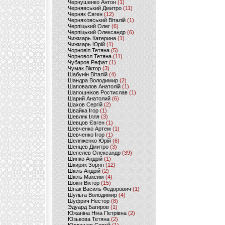
Чернушенко Антон
(1)
Чернявський Дмитро
(11)
Черняк Євген
(12)
Черняховський Віталій
(1)
Черпіцький Олег
(6)
Черпіцький Олександр
(6)
Чижмарь Катерина
(1)
Чижмарь Юрій
(1)
Чорновіл Тетяна
(5)
Чорновол Тетяна
(11)
Чубаров Рефат
(1)
Чумак Віктор
(3)
Шабунін Віталій
(4)
Шандра Володимир
(2)
Шаповалов Анатолій
(1)
Шапошніков Ростислав
(1)
Шарий Анатолий
(6)
Шахов Сергій
(2)
Швайка Ігор
(1)
Шевляк Ілля
(3)
Шевцов Євген
(1)
Шевченко Артем
(1)
Шевченко Ігор
(1)
Шеляженко Юрій
(6)
Шенцев Дмитро
(3)
Шепелев Олександр
(39)
Шипко Андрій
(1)
Шкиряк Зорян
(12)
Шкіль Андрій
(2)
Шкіль Максим
(4)
Шокін Віктор
(15)
Шпак Василь Федорович
(1)
Шульга Володимир
(4)
Шуфрич Нестор
(8)
Эдуард Багиров
(1)
Южаніна Ніна Петрівна
(2)
Юзькова Тетяна
(2)