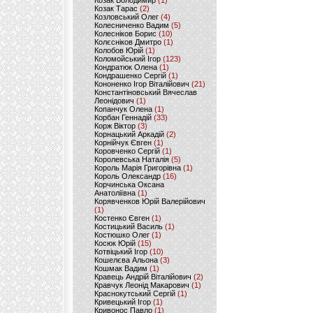
Козак Володимир
(1)
Козак Тарас
(2)
Козловський Олег
(4)
Колесниченко Вадим
(5)
Колесніков Борис
(10)
Колєсніков Дмитро
(1)
Колобов Юрій
(1)
Коломойський Ігор
(123)
Кондратюк Олена
(1)
Кондрашенко Сергій
(1)
Кононенко Ігор Віталійович
(21)
Константіновський Вячеслав
Леонідович
(1)
Копанчук Олена
(1)
Корбан Геннадій
(33)
Корж Віктор
(3)
Корнацький Аркадій
(2)
Корнійчук Євген
(1)
Коровченко Сергій
(1)
Королевська Наталія
(5)
Король Марія Григорівна
(1)
Король Олександр
(16)
Корчинська Оксана
Анатоліївна
(1)
Корявченков Юрій Валерійович
(1)
Костенко Євген
(1)
Костицький Василь
(1)
Костюшко Олег
(1)
Косюк Юрій
(15)
Котвіцький Ігор
(10)
Кошелєва Альона
(3)
Кошмак Вадим
(1)
Кравець Андрій Віталійович
(2)
Кравчук Леонід Макарович
(1)
Краснокутський Сергій
(1)
Кривецький Ігор
(1)
Кривонос Павло
(1)