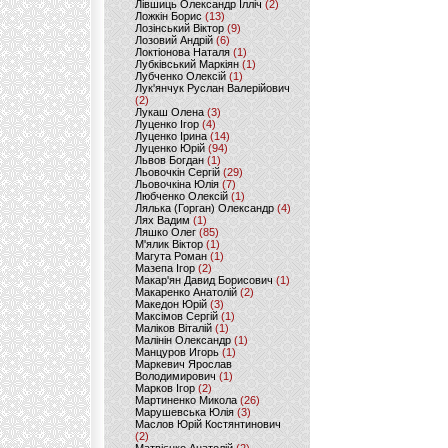
Лівшиць Олександр Ілліч
(2)
Ложкін Борис
(13)
Лозінський Віктор
(9)
Лозовий Андрій
(6)
Локтіонова Наталя
(1)
Лубківський Маркіян
(1)
Лубченко Олексій
(1)
Лук'янчук Руслан Валерійович
(2)
Лукаш Олена
(3)
Луценко Ігор
(4)
Луценко Ірина
(14)
Луценко Юрій
(94)
Львов Богдан
(1)
Льовочкін Сергій
(29)
Льовочкіна Юлія
(7)
Любченко Олексій
(1)
Лялька (Горган) Олександр
(4)
Лях Вадим
(1)
Ляшко Олег
(85)
М'ялик Віктор
(1)
Магута Роман
(1)
Мазепа Ігор
(2)
Макар'ян Давид Борисович
(1)
Макаренко Анатолій
(2)
Македон Юрій
(3)
Максімов Сергій
(1)
Маліков Віталій
(1)
Малінін Олександр
(1)
Манцуров Игорь
(1)
Маркевич Ярослав
Володимирович
(1)
Марков Ігор
(2)
Мартиненко Микола
(26)
Марушевська Юлія
(3)
Маслов Юрій Костянтинович
(2)