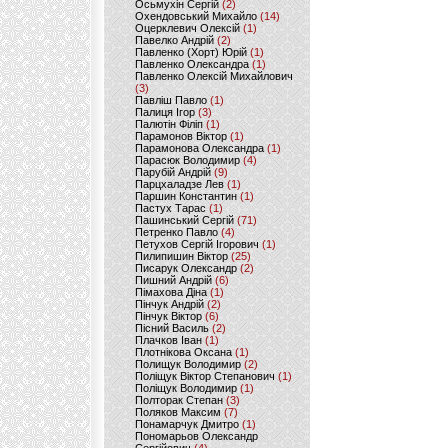
Осьмухін Сергій
(2)
Охендовський Михайло
(14)
Оцерклевич Олексій
(1)
Павелко Андрій
(2)
Павленко (Хорт) Юрій
(1)
Павленко Олександра
(1)
Павленко Олексій Михайлович
(3)
Павліш Павло
(1)
Палиця Ігор
(3)
Палютін Філіп
(1)
Парамонов Віктор
(1)
Парамонова Олександра
(1)
Парасюк Володимир
(4)
Парубій Андрій
(9)
Парцхаладзе Лев
(1)
Паршин Константин
(1)
Пастух Тарас
(1)
Пашинський Сергій
(71)
Петренко Павло
(4)
Петухов Сергій Ігорович
(1)
Пилипишин Віктор
(25)
Писарук Олександр
(2)
Пишний Андрій
(6)
Пімахова Діна
(1)
Пінчук Андрій
(2)
Пінчук Віктор
(6)
Пісний Василь
(2)
Плачков Іван
(1)
Плотнікова Оксана
(1)
Полищук Володимир
(2)
Поліщук Віктор Степанович
(1)
Поліщук Володимир
(1)
Полторак Степан
(3)
Поляков Максим
(7)
Понамарчук Дмитро
(1)
Пономарьов Олександр