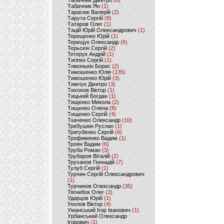
Табачник Дмитро
(6)
Табачник Ян
(1)
Тарасюк Валерій
(2)
Тарута Сергій
(8)
Татаров Олег
(1)
Тацій Юрій Олександрович
(1)
Терещенко Юрій
(1)
Терещук Олександр
(6)
Терьохін Сергій
(2)
Тетерук Андрій
(1)
Тигіпко Сергій
(1)
Тимонькін Борис
(2)
Тимошенко Юлія
(135)
Тимошенко Юрій
(3)
Тимчук Дмитро
(3)
Тихонов Віктор
(1)
Тицький Богдан
(1)
Тищенко Микола
(2)
Тищенко Олена
(8)
Тищенко Сергій
(4)
Ткаченко Олександр
(10)
Требушкін Руслан
(1)
Тригубенко Сергій
(6)
Трофименко Вадим
(1)
Троян Вадим
(6)
Труба Роман
(3)
Трубаров Віталій
(2)
Труханов Геннадій
(7)
Тулуб Сергій
(1)
Турчин Сергій Олександрович
(1)
Турчинов Олександр
(35)
Тягнибок Олег
(2)
Ударцов Юрій
(1)
Уколов Віктор
(4)
Уманський Ігор Іванович
(1)
Урбанський Олександр
Ігорович
(1)