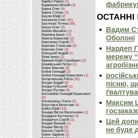
Барбул Павло
(1)
фабрикув
Барвіненко Віталій
(3)
Барна Олег
(4)
Барна Степан
(2)
ОСТАННІ
Баулін Юрій
(2)
Бахматюк Олег
(91)
Бахтеєва Тетяна
(55)
Бачун Олег
(3)
Вадим Ст
Бейлін Михайло
(1)
Бережна Ірина
(12)
Оболоні
Береза Борислав
(2)
Березенко Сергій
(7)
Березкін Станіслав
(5)
Нардеп 
Березюк Олег
(2)
Білецький Андрій
(1)
мережу “
Білик Ірина
(1)
Бірюков Юрій Сергійович
(2)
агробізн
Блажівський Петро
(1)
Бланк Максим
(3)
Бобов Геннадій
(2)
російськ
Бобов Геннадій Борисович
(1)
Богартирьова Раїса
(32)
пісню, щ
Богдан Андрій
(8)
Богдан Губський
(1)
Богдан Руслан
(8)
ґвалтува
Боголюбов Геннадій Борисович
(5)
Максим 
Богомолець Ольга
(2)
Богуслаєв Вячеслав
(4)
Бойко Юрій
(13)
госзаказ
Бондар Віктор Васильович
(1)
Бондарєв Костянтин
(4)
Цей допи
Бондарчук Сергій
(1)
Бондик Валерій
(1)
Бондик Віктор
(5)
не буде 
Борзов Сергiй
(2)
Борис Адамов
(1)