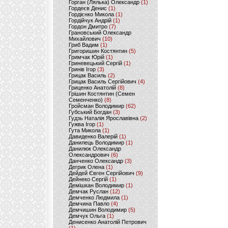
Горган (Лялька) Олександр
(1)
Гордеєв Денис
(1)
Гордієнко Микола
(1)
Гордійчук Андрій
(1)
Гордон Дмитро
(7)
Грановський Олександр
Михайлович
(10)
Гриб Вадим
(1)
Григоришин Костянтин
(5)
Гримчак Юрій
(1)
Гриневецький Сергій
(1)
Гринів Ігор
(3)
Грицак Василь
(2)
Грицак Василь Сергійович
(4)
Гриценко Анатолій
(8)
Грішин Костянтин (Семен
Семенченко)
(8)
Гройсман Володимир
(62)
Губський Богдан
(3)
Гудзь Наталія Ярославівна
(2)
Гужва Ігор
(1)
Гута Микола
(1)
Давиденко Валерій
(1)
Данилець Володимир
(1)
Данилюк Олександр
Олександрович
(6)
Данченко Олександр
(3)
Дегрик Олена
(1)
Дейдей Євген Сергійович
(9)
Дейнеко Сергій
(1)
Демішкан Володимир
(1)
Демчак Руслан
(12)
Демченко Людмила
(1)
Демчина Павло
(4)
Демчишин Володимир
(5)
Демчук Ольга
(1)
Денисенко Анатолій Петрович