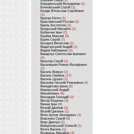
Боровик Саша
(1)
Бородянський Володимир
(1)
Бочковський Сергій
(1)
Боядін В'ячеслав Сергійович
(1)
Брагар Євген
(1)
Браславський Руслан
(1)
Бриль Костянтин
(1)
Бродський Михайло
(1)
Бубенчик Іван
(2)
Бурбак Максим
(5)
Буряк Сергій
(7)
Бусарєв Вячеслав
(1)
Вадатурський Андрій
(1)
Вадим Кайзерман
(2)
Вакарчук Святослав Іванович
(4)
Вальтер Сергій
(1)
Василишин Роман Йосифович
(2)
Василь Вовкун
(1)
Василь Горбаль
(17)
Василь Цушко
(1)
Василюк Наталія Романівна
(4)
Венедіктова Ірина
(5)
Веревський Андрій
Михайлович
(6)
Виходцев Геннадій
(2)
Віктор Ющенко
(4)
Вінник Іван
(8)
Віталій Данілов
(1)
Віталій Циганок
(1)
Вітко Артем Леонідович
(1)
Власенко Сергій
(6)
Вовк Дмитро
(2)
Войцеховський Олексій
(1)
Волга Василь
(1)
Волинець Михайло
(3)