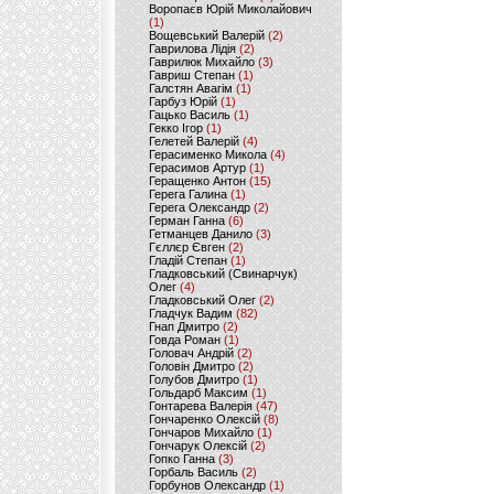
Воропаєв Юрій Миколайович
(1)
Вощевський Валерій
(2)
Гаврилова Лідія
(2)
Гаврилюк Михайло
(3)
Гавриш Степан
(1)
Галстян Авагім
(1)
Гарбуз Юрій
(1)
Гацько Василь
(1)
Гекко Ігор
(1)
Гелетей Валерій
(4)
Герасименко Микола
(4)
Герасимов Артур
(1)
Геращенко Антон
(15)
Герега Галина
(1)
Герега Олександр
(2)
Герман Ганна
(6)
Гетманцев Данило
(3)
Гєллєр Євген
(2)
Гладій Степан
(1)
Гладковський (Свинарчук)
Олег
(4)
Гладковський Олег
(2)
Гладчук Вадим
(82)
Гнап Дмитро
(2)
Говда Роман
(1)
Головач Андрій
(2)
Головін Дмитро
(2)
Голубов Дмитро
(1)
Гольдарб Максим
(1)
Гонтарева Валерія
(47)
Гончаренко Олексій
(8)
Гончаров Михайло
(1)
Гончарук Олексій
(2)
Гопко Ганна
(3)
Горбаль Василь
(2)
Горбунов Олександр
(1)