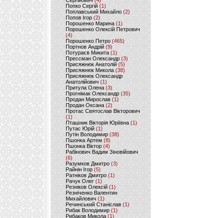
Сергійович
(4)
Попко Сергій
(1)
Поплавський Михайло
(2)
Попов Ігор
(2)
Порошенко Марина
(1)
Порошенко Олексій Петрович
(4)
Порошенко Петро
(465)
Портнов Андрій
(9)
Потураєв Микита
(1)
Прессман Олександр
(3)
Присяжнюк Анатолій
(5)
Присяжнюк Микола
(38)
Присяжнюк Олександр
Анатолійович
(1)
Притула Олена
(3)
Прогнімак Олександр
(35)
Продан Мирослав
(1)
Продан Оксана
(2)
Протас Святослав Вікторович
(1)
Пташник Вікторія Юріївна
(1)
Путас Юрій
(1)
Путін Володимир
(38)
Пшонка Артем
(8)
Пшонка Віктор
(4)
Рабінович Вадим Зіновійович
(6)
Разумков Дмитро
(3)
Райнін Ігор
(5)
Ратніков Дмитро
(1)
Рачук Олег
(1)
Резніков Олексій
(1)
Резніченко Валентин
Михайлович
(1)
Речинський Станіслав
(1)
Рибак Володимир
(1)
Рибаков Микола
(1)