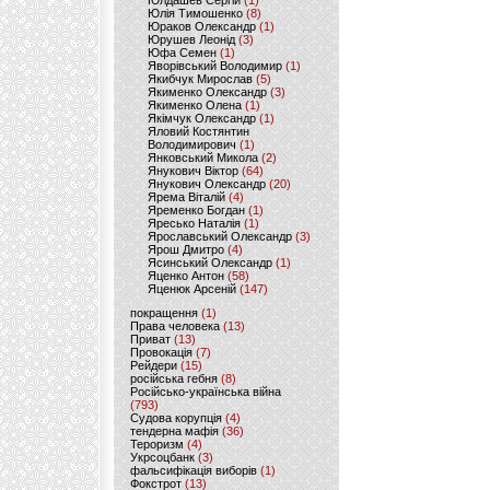
Юлдашев Сергій
(1)
Юлія Тимошенко
(8)
Юраков Олександр
(1)
Юрушев Леонід
(3)
Юфа Семен
(1)
Яворівський Володимир
(1)
Якибчук Мирослав
(5)
Якименко Олександр
(3)
Якименко Олена
(1)
Якімчук Олександр
(1)
Яловий Костянтин
Володимирович
(1)
Янковський Микола
(2)
Янукович Віктор
(64)
Янукович Олександр
(20)
Ярема Віталій
(4)
Яременко Богдан
(1)
Яресько Наталія
(1)
Ярославський Олександр
(3)
Ярош Дмитро
(4)
Ясинський Олександр
(1)
Яценко Антон
(58)
Яценюк Арсеній
(147)
покращення
(1)
Права человека
(13)
Приват
(13)
Провокація
(7)
Рейдери
(15)
російська гебня
(8)
Російсько-українська війна
(793)
Судова корупція
(4)
тендерна мафія
(36)
Тероризм
(4)
Укрсоцбанк
(3)
фальсифікація виборів
(1)
Фокстрот
(13)