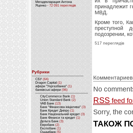
их в причаст
Мегадекларация Антона
Яценко
- 72 091 переглядів
принадлежит г
МВД.
Кроме того, К
преступной 
подозрении, к
517 переглядів
Рубрики
Комментариев
CБУ
(64)
Dragon Capital
(1)
афери "Укргазбанка"
(1)
No comments
банківські афери
(96)
CityCommerce Bank
(1)
RSS
feed fo
Union Standard Bank
(2)
VAB Банк
(13)
Банк "Фінансова ініціатива"
(3)
Sorry, the co
Банк Кредит Дніпро
(1)
Банк Національний кредит
(3)
Банк Фінанси та кредит
(1)
Дельта Банк
(3)
ТАКОЖ ПО
Евробанк
(2)
Експобанк
(1)
Ощадбанк
(5)