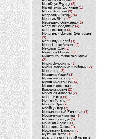
Матвієнко Анатолій
(2)
Матвійчук Едуард
(5)
Матейченко Костянтин
(1)
Матіос Анатолій
(9)
Медведчук Віктор
(74)
Медведь Віктор
(2)
Медведько Олександр
(1)
Медяник Володимир
(4)
Мельник Петро
(3)
Мельничук Максим Дмитрович
(3)
Мельничук Сергій
(1)
Мельніченко Микола
(2)
Мендель Юлія
(2)
Микитась Максим
(8)
Микитенко Роман Леонідович
(2)
Мисик Володимир
(1)
Мисик Володимир Юрійович
(2)
Мізрах Ігор
(3)
Мірошник Андрій
(1)
Мірошниченко Ігор
(3)
Мірошниченко Юрій
(4)
Мірошніченко Іван
Володимирович
(2)
Могильов Анатолій
(2)
Молоток Ігор
(6)
Монтян Тетяна
(4)
Мороко Юрій
(2)
Мосійчук Ігор
(2)
Москалевський В'ячеслав
(1)
Москаленко Ярослав
(1)
Москаль Геннадій
(5)
Мочанов Олексій
(1)
Мошенець Олена
(1)
Мошенский Валерий
(5)
Муженко Віктор
(1)
Мужчиль Олег (Сергій Аміров)