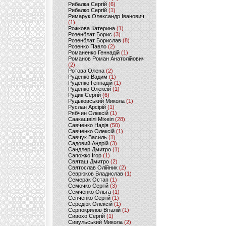
Рибалка Сергій
(6)
Рибалко Сергій
(1)
Римарук Олександр Іванович
(1)
Рожкова Катерина
(1)
Розенблат Борис
(3)
Розенблат Борислав
(8)
Розенко Павло
(2)
Романенко Геннадій
(1)
Романов Роман Анатолійович
(2)
Ротова Олена
(2)
Руденко Вадим
(1)
Руденко Геннадій
(1)
Руденко Олексій
(1)
Рудик Сергій
(6)
Рудьковський Микола
(1)
Руслан Арсірій
(1)
Рябчин Олексій
(1)
Саакашвілі Міхеіл
(28)
Савченко Надія
(50)
Савченко Олексій
(1)
Савчук Василь
(1)
Садовий Андрій
(3)
Сандлер Дмитро
(1)
Сапожко Ігор
(1)
Святаш Дмитро
(2)
Святослав Олійник
(2)
Севрюков Владислав
(1)
Семерак Остап
(1)
Семочко Сергій
(3)
Семченко Ольга
(1)
Сенченко Сергій
(1)
Середюк Олексій
(1)
Серпокрилов Віталій
(1)
Сивохо Сергій
(1)
Сивульський Микола
(2)