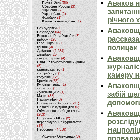
Аваков н
Приватбанк
(50)
Сбербанк России
(3)
запитанн
Укрінбанк
(7)
Укрсоцбанк
(2)
Фідобанк
(1)
річного 
Юніон стандард банк
(1)
Без рубрики
(19)
Аваковщ
Безпредєл
(56)
Верховна Рада України
(3)
рассказа
вибори
(128)
Герої України
(1)
полицаи 
гривня
(3)
Дайджест
(1 233)
Дерибан
(25)
Аваковщи
епідемія грипу
(4)
ЄДАПС: приватизація України
журналіс
(5)
казнокрадство
(1)
камеру н
контрабанда
(2)
корупція
(123)
Кримінал
(55)
Аваковщи
Кутовий Тарас
(1)
Лохотрон
(5)
Луценківщина
(1)
забій ще
Мафія
(32)
Наркомафія
(3)
допомоги
Національна безпека
(211)
Незаконне будівництво
(6)
Обмеження свободи слова
Аваковщи
(283)
Педофіли з БЮТу
(2)
розсліду
переслідування журналістів
(17)
Нацполіц
Персоналії
(4 316)
Абдуллін Олександр
(3)
провадж