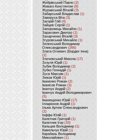
Жебрівський Павло
(2)
Жеваго Констянтин
(8)
Журавський Віталій
(3)
Забарський Владислав
(1)
Заверуха Віта
(3)
Загорій Гліб
(4)
Зайцев Сергій
(1)
Запорожець Михайло
(1)
Зарахович Дмитро
(1)
Захарченко Віталій
(3)
Згуровський Михайло
(1)
Зеленський Володимир
Олександрович
(266)
Злата Огневич (Бордюг Інна)
(2)
Злочевський Микола
(17)
Зозуля Юрій
(1)
Зубик Володимир
(2)
Зубко Геннадій
(1)
Зуєв Максим
(1)
Зюков Юрій
(1)
Іваненко Роман
(2)
Іванісов Роман
(3)
Іванчук Андрій
(2)
Іванчук Андрій Володимирович
(5)
Іванющенко Юрій
(17)
Ілларіонов Андрій
(1)
Ільюк Артем Олександрович
(2)
Іоффе Юлій
(1)
Калетник Григорій
(1)
Калетник Ігор
(33)
Кальцев Володимир
(1)
Камельчук Юрій
(1)
Карабань Володимир
Миколайович
(1)