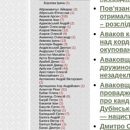
Борзова Ірина
(1)
Пов’язан
Абромавичус Айварас
(2)
Аброськін В’ячеслав
(1)
отримали
Аваков Арсен
(318)
Аврамов Іван
(7)
– розслі
Адамовський Андрій
(2)
Адаріч Олександр
(1)
Азаров Микола
(12)
Аваков к
Азаров Олексій
(9)
Акименко Олександр
(1)
над кордо
Акімова Ірина
(13)
Альперін Вадим
(3)
Андрієвський Дмитро
(1)
окупован
Андрушко Сергій
(1)
Апостол Михайло
(1)
Аваковщи
Ар'єв Володимир
(1)
Арабей Денис
(1)
Арахамія Давид
(1)
дружиною
Арбузов Сергій
(44)
Арестович Олексій
незадек
Миколайович
(1)
Артеменко Андрій Вікторович
(1)
Аваковщи
Артюшенко Ігор Андрійович
(1)
Ахметов Рінат
(51)
провадж
Бабак Олена
(1)
Баганець Олексій
(6)
про канд
Багрій Петро
(3)
Баканов Іван
(2)
Дубінськ
Бакулін Євген
(4)
Баленко Артур
(1)
Балицький Євген
(7)
— нацист
Балога Андрій
(1)
Балога Віктор
(4)
Балчун Войцех
(1)
Дмитро С
Банас Дмитро
(1)