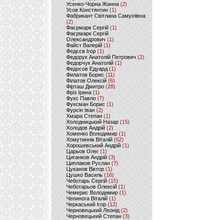
Усенко-Чорна Жанна
(2)
Усов Констянтин
(1)
Фабрикант Світлана Самуілівна
(2)
Фаєрмарк Сергій
(1)
Фаєрмарк Сергій
Олександрович
(1)
Файст Валерій
(1)
Федєєв Ігор
(1)
Федорук Анатолій Петрович
(2)
Федорчук Анатолій
(1)
Федосов Едуард
(1)
Филатов Борис
(11)
Філатов Олексій
(6)
Фірташ Дмитро
(28)
Фріз Ірина
(1)
Фукс Павло
(7)
Фуксман Борис
(1)
Фурсін Іван
(2)
Хмара Степан
(1)
Холодницький Назар
(15)
Холодов Андрій
(2)
Хоменко Володимир
(1)
Хомутиннік Віталій
(52)
Хорошевський Андрій
(1)
Царьов Олег
(1)
Циганков Андрій
(3)
Циплаков Руслан
(7)
Цуканов Віктор
(1)
Цушко Василь
(16)
Чеботарь Сергій
(15)
Чеботарьов Олексій
(1)
Чемерис Володимир
(1)
Чепинога Віталій
(1)
Черкаський Ігор
(12)
Черновецький Леонід
(2)
Черновецький Степан
(3)