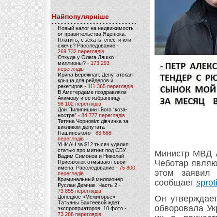
Найпопулярніше
Новый налог на недвижимость
от правительства Яценюка.
Платить, съехать, снести или
сжечь? Расследование
-
269 732 переглядів
Откуда у Олега Ляшко
миллионы?
- 173 293
переглядів
Ирина Бережная. Депутатская
крыша для рейдеров и
рекетиров
- 111 365 переглядів
В Амстердаме поздравляли
Акимову и ее избранницу
-
98 102 переглядів
Дон Пилипишин і його “коза-
ностра”
- 84 777 переглядів
Тетяна Чорновіл: дівчинка за
викликом депутата
Пашинського
- 83 688
переглядів
УНИАН за $12 тысяч удалил
статью про митинг под СБУ.
Министр МВД А
Вадим Симонов и Николай
Чеботар являю
Присяжнюк отмывают свои
имена. Расследование
- 75 800
этом заявил 
переглядів
Криминальный миллионер
сообщает
sprot
Руслан Демчак. Часть 2
-
73 855 переглядів
Донецкое «Межигорье»
Он утверждает
Татьяны Бахтеевой ждет
обворовала Ук
экспроприаторов. 10 фото
-
73 288 переглядів