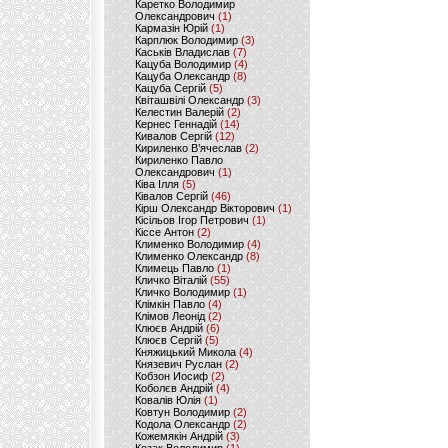
Каретко Володимир
Олександрович
(1)
Кармазін Юрій
(1)
Карплюк Володимир
(3)
Каськів Владислав
(7)
Кацуба Володимир
(4)
Кацуба Олександр
(8)
Кацуба Сергій
(5)
Квіташвілі Олександр
(3)
Келестин Валерій
(2)
Кернес Геннадій
(14)
Кивалов Сергій
(12)
Кириленко В’ячеслав
(2)
Кириленко Павло
Олександрович
(1)
Ківа Ілля
(5)
Ківалов Сергій
(46)
Кірш Олександр Вікторович
(1)
Кісільов Ігор Петрович
(1)
Кіссе Антон
(2)
Клименко Володимир
(4)
Клименко Олександр
(8)
Климець Павло
(1)
Кличко Віталій
(55)
Кличко Володимир
(1)
Клімкін Павло
(4)
Клімов Леонід
(2)
Клюєв Андрій
(6)
Клюєв Сергій
(5)
Княжицький Микола
(4)
Князевич Руслан
(2)
Кобзон Иосиф
(2)
Коболєв Андрій
(4)
Ковалів Юлія
(1)
Ковтун Володимир
(2)
Кодола Олександр
(2)
Кожемякін Андрій
(3)