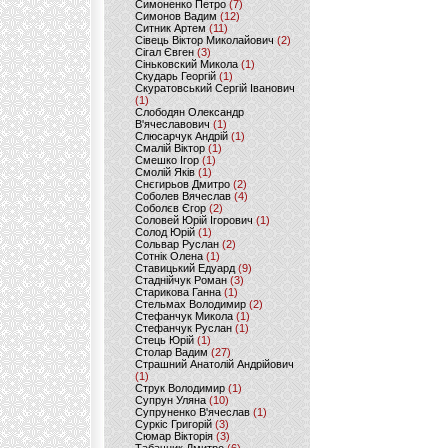
Симоненко Петро
(7)
Симонов Вадим
(12)
Ситник Артем
(11)
Сівець Віктор Миколайович
(2)
Сігал Євген
(3)
Сіньковский Микола
(1)
Скударь Георгій
(1)
Скуратовський Сергій Іванович
(1)
Слободян Олександр
В'ячеславович
(1)
Слюсарчук Андрій
(1)
Смалій Віктор
(1)
Смешко Ігор
(1)
Смолій Яків
(1)
Снєгирьов Дмитро
(2)
Соболев Вячеслав
(4)
Соболєв Єгор
(2)
Соловей Юрій Ігорович
(1)
Солод Юрій
(1)
Сольвар Руслан
(2)
Сотнік Олена
(1)
Ставицький Едуард
(9)
Стаднійчук Роман
(3)
Старикова Ганна
(1)
Стельмах Володимир
(2)
Стефанчук Микола
(1)
Стефанчук Руслан
(1)
Стець Юрій
(1)
Столар Вадим
(27)
Страшний Анатолій Андрійович
(1)
Струк Володимир
(1)
Супрун Уляна
(10)
Супруненко В'ячеслав
(1)
Суркіс Григорій
(3)
Сюмар Вікторія
(3)