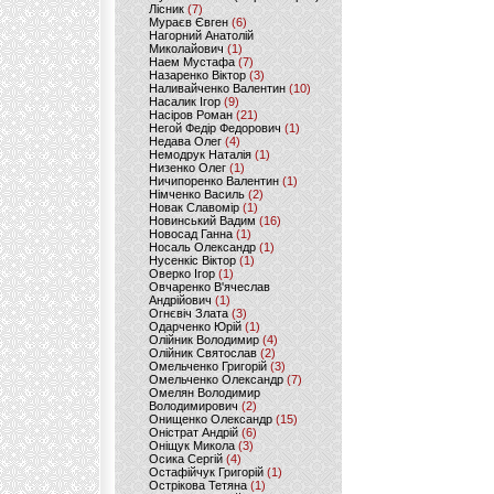
Лісник
(7)
Мураєв Євген
(6)
Нагорний Анатолій
Миколайович
(1)
Наем Мустафа
(7)
Назаренко Віктор
(3)
Наливайченко Валентин
(10)
Насалик Ігор
(9)
Насіров Роман
(21)
Негой Федір Федорович
(1)
Недава Олег
(4)
Немодрук Наталія
(1)
Низенко Олег
(1)
Ничипоренко Валентин
(1)
Німченко Василь
(2)
Новак Славомір
(1)
Новинський Вадим
(16)
Новосад Ганна
(1)
Носаль Олександр
(1)
Нусенкіс Віктор
(1)
Оверко Ігор
(1)
Овчаренко В'ячеслав
Андрійович
(1)
Огнєвіч Злата
(3)
Одарченко Юрій
(1)
Олійник Володимир
(4)
Олійник Святослав
(2)
Омельченко Григорій
(3)
Омельченко Олександр
(7)
Омелян Володимир
Володимирович
(2)
Онищенко Олександр
(15)
Оністрат Андрій
(6)
Оніщук Микола
(3)
Осика Сергій
(4)
Остафійчук Григорій
(1)
Острікова Тетяна
(1)