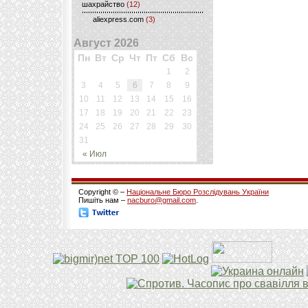
шахрайство
(12)
aliexpress.com
(3)
Август 2026
Пн
Вт
Ср
Чт
Пт
Сб
Вс
1
2
3
4
5
6
7
8
9
10
11
12
13
14
15
16
17
18
19
20
21
22
23
24
25
26
27
28
29
30
31
« Июл
Copyright © –
Національне Бюро Розслідувань України
Пишіть нам –
nacburo@gmail.com
.