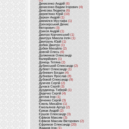
(1)
Денисенко Андрій
(6)
Денисенко Вадим Ігорович
(4)
Денісова Людміла
(6)
Дерев'янко Юрій
(10)
Деркач Андрій
(1)
Джемілєв Мустафа
(1)
Дзензерський Денис
Вікторович
(3)
Дзинзя Андрій
(1)
Дмитро Корчинський
(1)
Дмитрук Микола Ілліч
(1)
Дмитрунь Юрій
(1)
Добкін Дмитро
(1)
Добкін Михайло
(2)
Довгий Олесь
(6)
Долженков Олександр
Валерійович
(1)
Донець Тетяна
(2)
Дубинський Олександр
(2)
Дубілет Олександр
(1)
Дубневич Богдан
(4)
Дубневич Ярослав
(8)
Дубовой Олександр
(9)
Думчев Сергій
(2)
Дунаєв Сергій
(3)
Дурдинець Тиберій
(1)
Дядечко Сергій
(4)
Дятлов Ігор
(1)
Дяченко Сергій
(3)
Єжель Михайло
(1)
Ємельянов Артур
(2)
Єрмак Андрій
(2)
Єршов Олександр
(3)
Єфімов Максим
(3)
Єфімов Максим Вікторович
(2)
Єфремов Олександр
(20)
Жданов Ігор
(1)