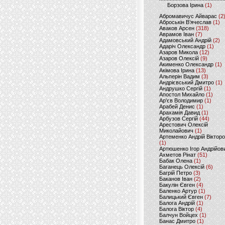
Борзова Ірина
(1)
Абромавичус Айварас
(2
Аброськін В’ячеслав
(1)
Аваков Арсен
(318)
Аврамов Іван
(7)
Адамовський Андрій
(2)
Адаріч Олександр
(1)
Азаров Микола
(12)
Азаров Олексій
(9)
Акименко Олександр
(1)
Акімова Ірина
(13)
Альперін Вадим
(3)
Андрієвський Дмитро
(1)
Андрушко Сергій
(1)
Апостол Михайло
(1)
Ар'єв Володимир
(1)
Арабей Денис
(1)
Арахамія Давид
(1)
Арбузов Сергій
(44)
Арестович Олексій
Миколайович
(1)
Артеменко Андрій Віктор
(1)
Артюшенко Ігор Андрійов
Ахметов Рінат
(51)
Бабак Олена
(1)
Баганець Олексій
(6)
Багрій Петро
(3)
Баканов Іван
(2)
Бакулін Євген
(4)
Баленко Артур
(1)
Балицький Євген
(7)
Балога Андрій
(1)
Балога Віктор
(4)
Балчун Войцех
(1)
Банас Дмитро
(1)