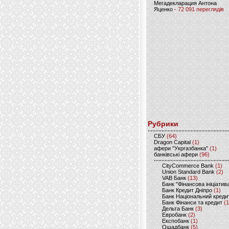
Мегадекларация Антона
Яценко
- 72 091 переглядів
Рубрики
CБУ
(64)
Dragon Capital
(1)
афери "Укргазбанка"
(1)
банківські афери
(96)
CityCommerce Bank
(1)
Union Standard Bank
(2)
VAB Банк
(13)
Банк "Фінансова ініціатив
Банк Кредит Дніпро
(1)
Банк Національний креди
Банк Фінанси та кредит
(1
Дельта Банк
(3)
Евробанк
(2)
Експобанк
(1)
Ощадбанк
(5)