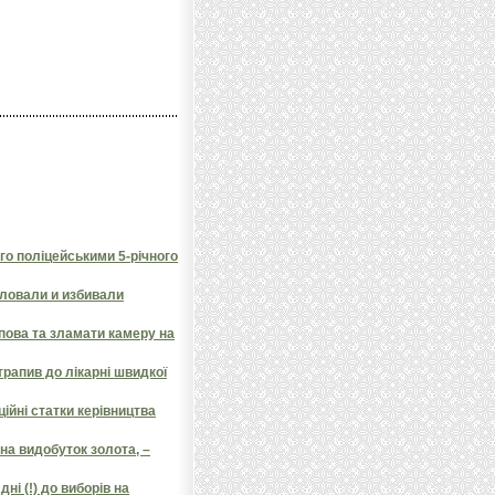
го поліцейськими 5-річного
ловали и избивали
пова та зламати камеру на
трапив до лікарні швидкої
ційні статки керівництва
на видобуток золота, –
ні (!) до виборів на