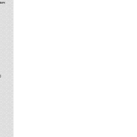
вич
)