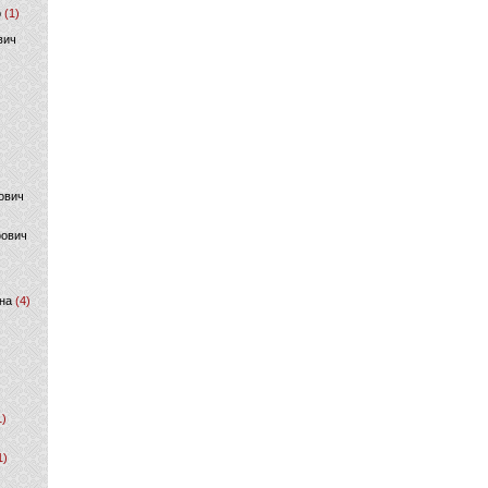
р
(1)
вич
ович
фович
на
(4)
1)
1)