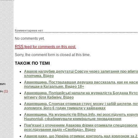
)
Комментариев нет
No comments yet.
RSS
feed for comments on this post.
Sorry, the comment form is closed at this time.
ТАКОЖ ПО ТЕМІ
Аваков нагрубив депутатці Совсун через запитання про вбито
хлопчика. Відео
Аваковщина. Пострадавшая девушка рассказала, как ее наси
ович
полицаи в Кагарлыке. Видео 18+
ич
(1)
Аваковщина. Поліцейські напали на журналіста Богдана Кутє
мітингу біля Кабміну. Відео
Аваковщина. Слончак отримав струс мозку і забій щелепи, по
допомоги, його 6 годин тримали у кайданках
Аваковщина. На журналістів Bihus.Info, які розслідують коруп
Нацполіції, сфабрикували кримінальне провадження
Пов’язані з оточенням Авакова фірми отримали спецдозволи 
розслідування радіо «Свобода». Відео
Аваков каже, що Україна отримає контроль над кордоном за 2 д