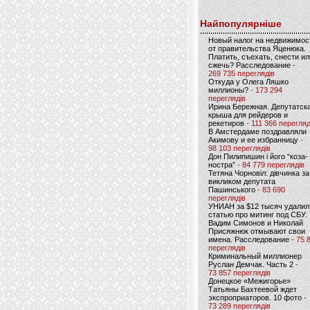
Найпопулярніше
Новый налог на недвижимос
от правительства Яценюка.
Платить, съехать, снести ил
сжечь? Расследование
-
269 735 переглядів
Откуда у Олега Ляшко
миллионы?
- 173 294
переглядів
Ирина Бережная. Депутатск
крыша для рейдеров и
рекетиров
- 111 366 перегляд
В Амстердаме поздравляли
Акимову и ее избранницу
-
98 103 переглядів
Дон Пилипишин і його “коза-
ностра”
- 84 779 переглядів
Тетяна Чорновіл: дівчинка за
викликом депутата
Пашинського
- 83 690
переглядів
УНИАН за $12 тысяч удалил
статью про митинг под СБУ.
Вадим Симонов и Николай
Присяжнюк отмывают свои
имена. Расследование
- 75 
переглядів
Криминальный миллионер
Руслан Демчак. Часть 2
-
73 857 переглядів
Донецкое «Межигорье»
Татьяны Бахтеевой ждет
экспроприаторов. 10 фото
-
73 289 переглядів