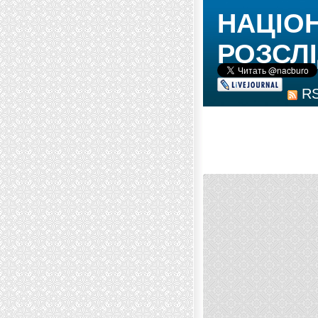
НАЦІО
РОЗСЛІ
R