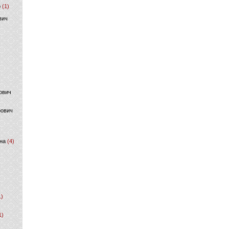
р
(1)
вич
ович
фович
на
(4)
1)
1)