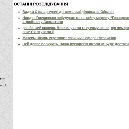
ОСТАННІ РОЗСЛІДУВАННЯ
)
Вадим Столар купив дві земельні ділянки на Оболоні
Нардеп Гончаренко побудував масштабну мережу “Гончаренко
агробізнесу Бахматюка
російський шансон. Вони слухали таку саму пісню, що ось гр
поки ґвалтували її
Максим Шкиль укрепляет позиции в сфере госзаказов
Цей допис блокують. Наша русофобія ніколи не буде достат
ович
ич
(1)