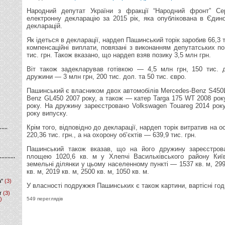
Народний депутат України з фракції “Народний фронт” Се
електронну декларацію за 2015 рік, яка опублікована в Єди
декларацій.
Як ідеться в декларації, нардеп Пашинський торік заробив 66,3 т
компенсаційні виплати, повязані з виконанням депутатських по
тис. грн. Також вказано, що нардеп взяв позику 3,5 млн грн.
Віт також задекларував готівкою — 4,5 млн грн, 150 тис. д
дружини — 3 млн грн, 200 тис. дол. та 50 тис. євро.
Пашинський є власником двох автомобілів Mercedes-Benz S450L
Benz GL450 2007 року, а також — катер Targa 175 WT 2008 року
року. На дружину зареєстровано Volkswagen Touareg 2014 року
року випуску.
Крім того, відповідно до декларації, нардеп торік витратив на 
220,36 тис. грн., а на охорону об’єктів — 639,9 тис. грн.
Пашинський також вказав, що на його дружину зареєстров
площею 1020,6 кв. м у Хлепчі Васильківського району Киї
земельні ділянки у цьому населенному пункті — 1537 кв. м, 2997
кв. м, 2019 кв. м, 2500 кв. м, 1050 кв. м.
а"
(3)
У власності подружжя Пашинських є також картини, вартісні год
т
(3)
)
549 переглядів