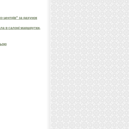
 центрів” за рахунок
ала в салоні маршрутки,
ньою