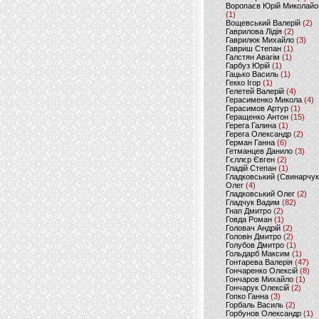
Воропаєв Юрій Миколайо
(1)
Вощевський Валерій
(2)
Гаврилова Лідія
(2)
Гаврилюк Михайло
(3)
Гавриш Степан
(1)
Галстян Авагім
(1)
Гарбуз Юрій
(1)
Гацько Василь
(1)
Гекко Ігор
(1)
Гелетей Валерій
(4)
Герасименко Микола
(4)
Герасимов Артур
(1)
Геращенко Антон
(15)
Герега Галина
(1)
Герега Олександр
(2)
Герман Ганна
(6)
Гетманцев Данило
(3)
Гєллєр Євген
(2)
Гладій Степан
(1)
Гладковський (Свинарчук
Олег
(4)
Гладковський Олег
(2)
Гладчук Вадим
(82)
Гнап Дмитро
(2)
Говда Роман
(1)
Головач Андрій
(2)
Головін Дмитро
(2)
Голубов Дмитро
(1)
Гольдарб Максим
(1)
Гонтарева Валерія
(47)
Гончаренко Олексій
(8)
Гончаров Михайло
(1)
Гончарук Олексій
(2)
Гопко Ганна
(3)
Горбаль Василь
(2)
Горбунов Олександр
(1)