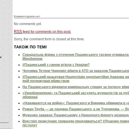
Комментариев нет
No comments yet.
RSS
feed for comments on this post.
Sorry, the comment form is closed at this time.
ТАКОЖ ПО ТЕМІ
Скандальна фірма з оточення Пашинського таємно отримала 
и
Міноборони
#Пашинський з сином втікли з України?
Чоловіка Тетяни Чорновіл вбили в АТО за наказом Пашинсько
#Пашинський нацькував Нацполіцію однопартійця Авакова на
якій погрожував вбивством
На Пашинського відкрили кримінальну справу за погрозу вби
«Укроборонпром» та Пашинський засудять журналістів за пуб
оборонці
«Наживаются на войне»: Пашинского и Винника обвинили в «
Роман Труба — це людина Пашинського, а не Турчинова, — 
Муженко заважає Пашинському з Народного фронту розкрадат
Відстріл пересічних громадян продовжиться? #Луценко пов
пістолет