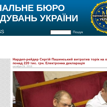
НАЛЬНЕ БЮРО
ДУВАНЬ УКРАЇНИ
SS
Пошук
Нардеп-рейдер Сергій Пашинський витратив торік на 
понад 220 тис. грн. Електронна декларація
октября 29, 2016