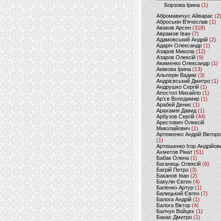
Борзова Ірина
(1)
Абромавичус Айварас
(2
Аброськін В’ячеслав
(1)
Аваков Арсен
(318)
Аврамов Іван
(7)
Адамовський Андрій
(2)
Адаріч Олександр
(1)
Азаров Микола
(12)
Азаров Олексій
(9)
Акименко Олександр
(1)
Акімова Ірина
(13)
Альперін Вадим
(3)
Андрієвський Дмитро
(1)
Андрушко Сергій
(1)
Апостол Михайло
(1)
Ар'єв Володимир
(1)
Арабей Денис
(1)
Арахамія Давид
(1)
Арбузов Сергій
(44)
Арестович Олексій
Миколайович
(1)
Артеменко Андрій Віктор
(1)
Артюшенко Ігор Андрійов
Ахметов Рінат
(51)
Бабак Олена
(1)
Баганець Олексій
(6)
Багрій Петро
(3)
Баканов Іван
(2)
Бакулін Євген
(4)
Баленко Артур
(1)
Балицький Євген
(7)
Балога Андрій
(1)
Балога Віктор
(4)
Балчун Войцех
(1)
Банас Дмитро
(1)