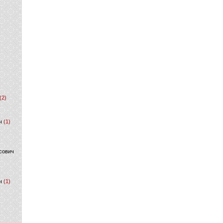
(2)
ч
(1)
сович
ч
(1)