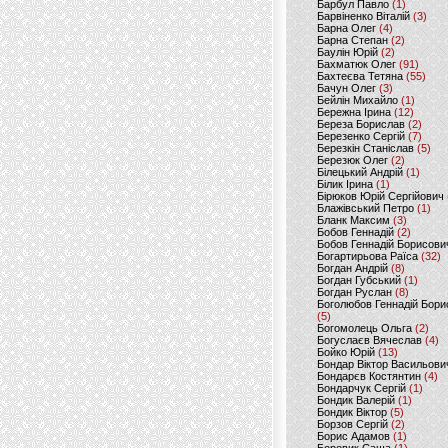
Барбул Павло
(1)
Барвіненко Віталій
(3)
Барна Олег
(4)
Барна Степан
(2)
Баулін Юрій
(2)
Бахматюк Олег
(91)
Бахтеєва Тетяна
(55)
Бачун Олег
(3)
Бейлін Михайло
(1)
Бережна Ірина
(12)
Береза Борислав
(2)
Березенко Сергій
(7)
Березкін Станіслав
(5)
Березюк Олег
(2)
Білецький Андрій
(1)
Білик Ірина
(1)
Бірюков Юрій Сергійович
Блажівський Петро
(1)
Бланк Максим
(3)
Бобов Геннадій
(2)
Бобов Геннадій Борисови
Богартирьова Раїса
(32)
Богдан Андрій
(8)
Богдан Губський
(1)
Богдан Руслан
(8)
Боголюбов Геннадій Бори
(5)
Богомолець Ольга
(2)
Богуслаєв Вячеслав
(4)
Бойко Юрій
(13)
Бондар Віктор Васильови
Бондарєв Костянтин
(4)
Бондарчук Сергій
(1)
Бондик Валерій
(1)
Бондик Віктор
(5)
Борзов Сергiй
(2)
Борис Адамов
(1)