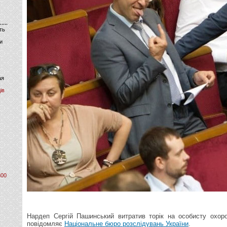
ть
и
ая
ів
800
Нардеп Сергій Пашинський витратив торік на особисту охоро
повідомляє
Національне бюро розслідувань України
.