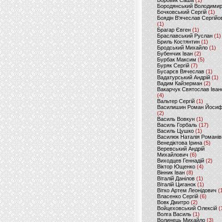
Боровик Саша
(1)
Бородянський Володими
Бочковський Сергій
(1)
Боядін В'ячеслав Сергійо
(1)
Брагар Євген
(1)
Браславський Руслан
(1)
Бриль Костянтин
(1)
Бродський Михайло
(1)
Бубенчик Іван
(2)
Бурбак Максим
(5)
Буряк Сергій
(7)
Бусарєв Вячеслав
(1)
Вадатурський Андрій
(1)
Вадим Кайзерман
(2)
Вакарчук Святослав Іван
(4)
Вальтер Сергій
(1)
Василишин Роман Йоси
(2)
Василь Вовкун
(1)
Василь Горбаль
(17)
Василь Цушко
(1)
Василюк Наталія Романів
Венедіктова Ірина
(5)
Веревський Андрій
Михайлович
(6)
Виходцев Геннадій
(2)
Віктор Ющенко
(4)
Вінник Іван
(8)
Віталій Данілов
(1)
Віталій Циганок
(1)
Вітко Артем Леонідович
(
Власенко Сергій
(6)
Вовк Дмитро
(2)
Войцеховський Олексій
(
Волга Василь
(1)
Волинець Михайло
(3)