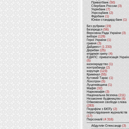
Приватбанк
(50)
Сбербанк России
(3)
Укрінбанк
(7)
Укрсоцбанк
(2)
Фідобанк
(1)
Юніон стандард банк
(1)
Без рубрики
(19)
Безпредєл
(56)
Верховна Рада України
(3)
вибори
(128)
Герої України
(1)
гривня
(3)
Дайджест
(1 233)
Дерибан
(25)
епідемія грипу
(4)
ЄДАПС: приватизація Україн
(5)
казнокрадство
(1)
контрабанда
(2)
корупція
(123)
Кримінал
(55)
Кутовий Тарас
(1)
Лохотрон
(5)
Луценківщина
(1)
Мафія
(32)
Наркомафія
(3)
Національна безпека
(211)
Незаконне будівництво
(6)
Обмеження свободи слова
(283)
Педофіли з БЮТу
(2)
переслідування журналістів
(17)
Персоналії
(4 316)
Абдуллін Олександр
(3)