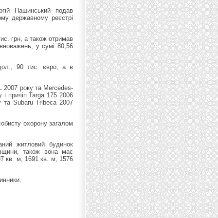
ргій Пашинський подав
ному державному реєстрі
ис. грн, а також отримав
вноважень, у сумі 80,56
ол., 90 тис. євро, а в
 2007 року та Mercedes-
 і причіп Targa 175 2006
 та Subaru Tribeca 2007
особисту охорону загалом
аний житловий будинок
вщини, також вона має
 кв. м, 1691 кв. м, 1576
инники.