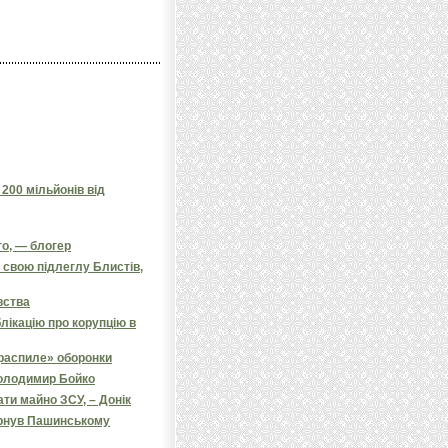
200 мільйонів від
го, — блогер
 свою підлеглу Блистів,
вства
лікацію про корупцію в
распиле» оборонки
Володимир Бойко
и майно ЗСУ, – Донік
ернув Пашинському