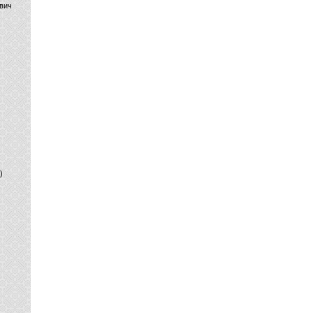
вич
)