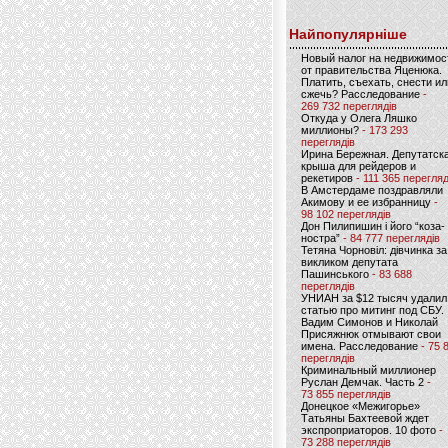
Найпопулярніше
Новый налог на недвижимос
от правительства Яценюка.
Платить, съехать, снести ил
сжечь? Расследование
-
269 732 переглядів
Откуда у Олега Ляшко
миллионы?
- 173 293
переглядів
Ирина Бережная. Депутатск
крыша для рейдеров и
рекетиров
- 111 365 перегляд
В Амстердаме поздравляли
Акимову и ее избранницу
-
98 102 переглядів
Дон Пилипишин і його “коза-
ностра”
- 84 777 переглядів
Тетяна Чорновіл: дівчинка за
викликом депутата
Пашинського
- 83 688
переглядів
УНИАН за $12 тысяч удалил
статью про митинг под СБУ.
Вадим Симонов и Николай
Присяжнюк отмывают свои
имена. Расследование
- 75 
переглядів
Криминальный миллионер
Руслан Демчак. Часть 2
-
73 855 переглядів
Донецкое «Межигорье»
Татьяны Бахтеевой ждет
экспроприаторов. 10 фото
-
73 288 переглядів