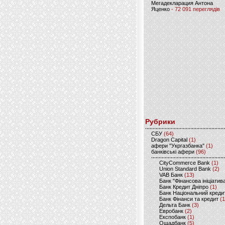
Мегадекларация Антона
Яценко
- 72 091 переглядів
Рубрики
CБУ
(64)
Dragon Capital
(1)
афери "Укргазбанка"
(1)
банківські афери
(96)
CityCommerce Bank
(1)
Union Standard Bank
(2)
VAB Банк
(13)
Банк "Фінансова ініціатив
Банк Кредит Дніпро
(1)
Банк Національний креди
Банк Фінанси та кредит
(1
Дельта Банк
(3)
Евробанк
(2)
Експобанк
(1)
Ощадбанк
(5)