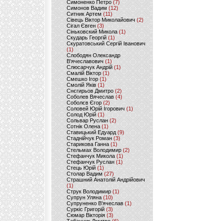
Симоненко Петро
(7)
Симонов Вадим
(12)
Ситник Артем
(11)
Сівець Віктор Миколайович
(2)
Сігал Євген
(3)
Сіньковский Микола
(1)
Скударь Георгій
(1)
Скуратовський Сергій Іванович
(1)
Слободян Олександр
В'ячеславович
(1)
Слюсарчук Андрій
(1)
Смалій Віктор
(1)
Смешко Ігор
(1)
Смолій Яків
(1)
Снєгирьов Дмитро
(2)
Соболев Вячеслав
(4)
Соболєв Єгор
(2)
Соловей Юрій Ігорович
(1)
Солод Юрій
(1)
Сольвар Руслан
(2)
Сотнік Олена
(1)
Ставицький Едуард
(9)
Стаднійчук Роман
(3)
Старикова Ганна
(1)
Стельмах Володимир
(2)
Стефанчук Микола
(1)
Стефанчук Руслан
(1)
Стець Юрій
(1)
Столар Вадим
(27)
Страшний Анатолій Андрійович
(1)
Струк Володимир
(1)
Супрун Уляна
(10)
Супруненко В'ячеслав
(1)
Суркіс Григорій
(3)
Сюмар Вікторія
(3)