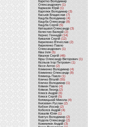
Каретко Володимир
Олександрович
(1)
Кармазін Юрій
(1)
Карплюк Володимир
(3)
Каськів Владислав
(7)
Кацуба Володимир
(4)
Кацуба Олександр
(8)
Кацуба Сергій
(5)
Квіташвілі Олександр
(3)
Келестин Валерій
(2)
Кернес Геннадій
(14)
Кивалов Сергій
(12)
Кириленко В’ячеслав
(2)
Кириленко Павло
Олександрович
(1)
Ківа Ілля
(5)
Ківалов Сергій
(46)
Кірш Олександр Вікторович
(1)
Кісільов Ігор Петрович
(1)
Кіссе Антон
(2)
Клименко Володимир
(4)
Клименко Олександр
(8)
Климець Павло
(1)
Кличко Віталій
(55)
Кличко Володимир
(1)
Клімкін Павло
(4)
Клімов Леонід
(2)
Клюєв Андрій
(6)
Клюєв Сергій
(5)
Княжицький Микола
(4)
Князевич Руслан
(2)
Кобзон Иосиф
(2)
Коболєв Андрій
(4)
Ковалів Юлія
(1)
Ковтун Володимир
(2)
Кодола Олександр
(2)
Кожемякін Андрій
(3)