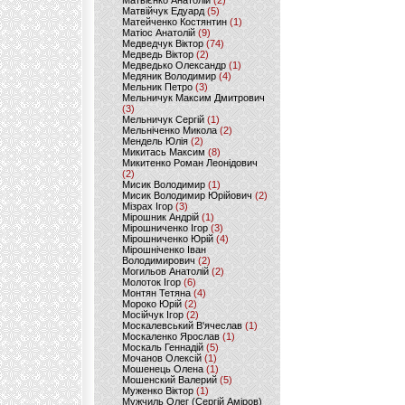
Матвієнко Анатолій
(2)
Матвійчук Едуард
(5)
Матейченко Костянтин
(1)
Матіос Анатолій
(9)
Медведчук Віктор
(74)
Медведь Віктор
(2)
Медведько Олександр
(1)
Медяник Володимир
(4)
Мельник Петро
(3)
Мельничук Максим Дмитрович
(3)
Мельничук Сергій
(1)
Мельніченко Микола
(2)
Мендель Юлія
(2)
Микитась Максим
(8)
Микитенко Роман Леонідович
(2)
Мисик Володимир
(1)
Мисик Володимир Юрійович
(2)
Мізрах Ігор
(3)
Мірошник Андрій
(1)
Мірошниченко Ігор
(3)
Мірошниченко Юрій
(4)
Мірошніченко Іван
Володимирович
(2)
Могильов Анатолій
(2)
Молоток Ігор
(6)
Монтян Тетяна
(4)
Мороко Юрій
(2)
Мосійчук Ігор
(2)
Москалевський В'ячеслав
(1)
Москаленко Ярослав
(1)
Москаль Геннадій
(5)
Мочанов Олексій
(1)
Мошенець Олена
(1)
Мошенский Валерий
(5)
Муженко Віктор
(1)
Мужчиль Олег (Сергій Аміров)