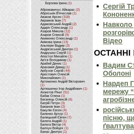
Борзова Ірина
(1)
Сергій Т
Абромавичус Айварас
(2)
Кононенк
Аброськін В’ячеслав
(1)
Аваков Арсен
(318)
Аврамов Іван
(7)
Навколо 
Адамовський Андрій
(2)
Адаріч Олександр
(1)
розгорів
Азаров Микола
(12)
Азаров Олексій
(9)
Акименко Олександр
(1)
Відео
Акімова Ірина
(13)
Альперін Вадим
(3)
Андрієвський Дмитро
(1)
ОСТАННІ
Андрушко Сергій
(1)
Апостол Михайло
(1)
Ар'єв Володимир
(1)
Вадим Ст
Арабей Денис
(1)
Арахамія Давид
(1)
Арбузов Сергій
(44)
Оболоні
Арестович Олексій
Миколайович
(1)
Артеменко Андрій Вікторович
Нардеп 
(1)
Артюшенко Ігор Андрійович
(1)
мережу “
Ахметов Рінат
(51)
Бабак Олена
(1)
агробізн
Баганець Олексій
(6)
Багрій Петро
(3)
Баканов Іван
(2)
російськ
Бакулін Євген
(4)
Баленко Артур
(1)
пісню, щ
Балицький Євген
(7)
Балога Андрій
(1)
ґвалтува
Балога Віктор
(4)
Балчун Войцех
(1)
Банас Дмитро
(1)