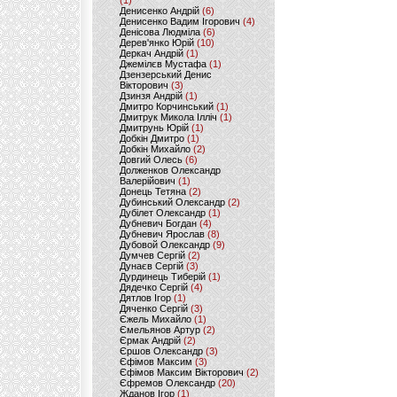
(1)
Денисенко Андрій
(6)
Денисенко Вадим Ігорович
(4)
Денісова Людміла
(6)
Дерев'янко Юрій
(10)
Деркач Андрій
(1)
Джемілєв Мустафа
(1)
Дзензерський Денис
Вікторович
(3)
Дзинзя Андрій
(1)
Дмитро Корчинський
(1)
Дмитрук Микола Ілліч
(1)
Дмитрунь Юрій
(1)
Добкін Дмитро
(1)
Добкін Михайло
(2)
Довгий Олесь
(6)
Долженков Олександр
Валерійович
(1)
Донець Тетяна
(2)
Дубинський Олександр
(2)
Дубілет Олександр
(1)
Дубневич Богдан
(4)
Дубневич Ярослав
(8)
Дубовой Олександр
(9)
Думчев Сергій
(2)
Дунаєв Сергій
(3)
Дурдинець Тиберій
(1)
Дядечко Сергій
(4)
Дятлов Ігор
(1)
Дяченко Сергій
(3)
Єжель Михайло
(1)
Ємельянов Артур
(2)
Єрмак Андрій
(2)
Єршов Олександр
(3)
Єфімов Максим
(3)
Єфімов Максим Вікторович
(2)
Єфремов Олександр
(20)
Жданов Ігор
(1)