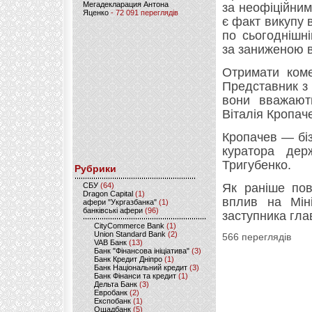
Мегадекларация Антона
за неофіційни
Яценко
- 72 091 переглядів
є факт викупу 
по сьогоднішн
за заниженою в
Отримати коме
Представник з 
вони вважають
Віталія Кропач
Кропачев — біз
куратора держ
Тригубенко.
Рубрики
CБУ
(64)
Як раніше пов
Dragon Capital
(1)
вплив на Міні
афери "Укргазбанка"
(1)
банківські афери
(96)
заступника гла
CityCommerce Bank
(1)
Union Standard Bank
(2)
566 переглядів
VAB Банк
(13)
Банк "Фінансова ініціатива"
(3)
Банк Кредит Дніпро
(1)
Банк Національний кредит
(3)
Банк Фінанси та кредит
(1)
Дельта Банк
(3)
Евробанк
(2)
Експобанк
(1)
Ощадбанк
(5)