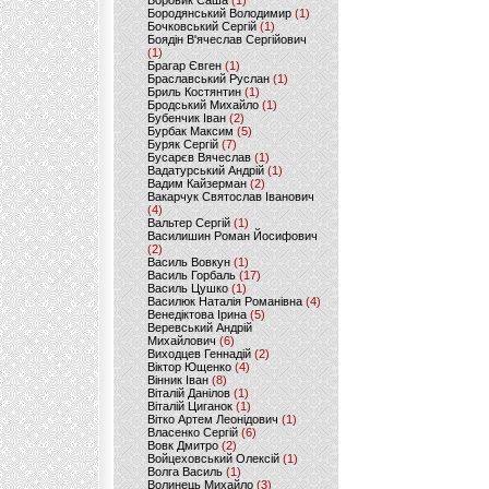
Боровик Саша
(1)
Бородянський Володимир
(1)
Бочковський Сергій
(1)
Боядін В'ячеслав Сергійович
(1)
Брагар Євген
(1)
Браславський Руслан
(1)
Бриль Костянтин
(1)
Бродський Михайло
(1)
Бубенчик Іван
(2)
Бурбак Максим
(5)
Буряк Сергій
(7)
Бусарєв Вячеслав
(1)
Вадатурський Андрій
(1)
Вадим Кайзерман
(2)
Вакарчук Святослав Іванович
(4)
Вальтер Сергій
(1)
Василишин Роман Йосифович
(2)
Василь Вовкун
(1)
Василь Горбаль
(17)
Василь Цушко
(1)
Василюк Наталія Романівна
(4)
Венедіктова Ірина
(5)
Веревський Андрій
Михайлович
(6)
Виходцев Геннадій
(2)
Віктор Ющенко
(4)
Вінник Іван
(8)
Віталій Данілов
(1)
Віталій Циганок
(1)
Вітко Артем Леонідович
(1)
Власенко Сергій
(6)
Вовк Дмитро
(2)
Войцеховський Олексій
(1)
Волга Василь
(1)
Волинець Михайло
(3)