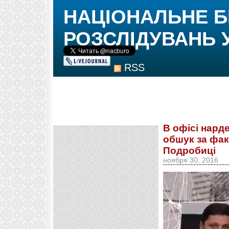
НАЦІОНАЛЬНЕ 
РОЗСЛІДУВАНЬ 
RSS
В офісі нард
обшук за фак
Подробиці
ноября 30, 2016