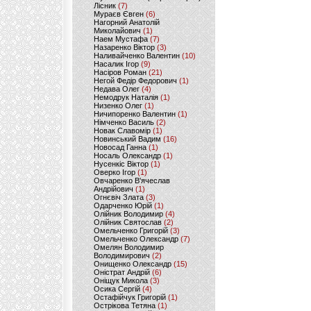
Лісник
(7)
Мураєв Євген
(6)
Нагорний Анатолій
Миколайович
(1)
Наем Мустафа
(7)
Назаренко Віктор
(3)
Наливайченко Валентин
(10)
Насалик Ігор
(9)
Насіров Роман
(21)
Негой Федір Федорович
(1)
Недава Олег
(4)
Немодрук Наталія
(1)
Низенко Олег
(1)
Ничипоренко Валентин
(1)
Німченко Василь
(2)
Новак Славомір
(1)
Новинський Вадим
(16)
Новосад Ганна
(1)
Носаль Олександр
(1)
Нусенкіс Віктор
(1)
Оверко Ігор
(1)
Овчаренко В'ячеслав
Андрійович
(1)
Огнєвіч Злата
(3)
Одарченко Юрій
(1)
Олійник Володимир
(4)
Олійник Святослав
(2)
Омельченко Григорій
(3)
Омельченко Олександр
(7)
Омелян Володимир
Володимирович
(2)
Онищенко Олександр
(15)
Оністрат Андрій
(6)
Оніщук Микола
(3)
Осика Сергій
(4)
Остафійчук Григорій
(1)
Острікова Тетяна
(1)