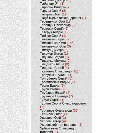
Табачник Дмитро
(6)
Табачник Ян
(1)
Тарасюк Валерій
(2)
Тарута Сергій
(8)
Татаров Олег
(1)
Тацій Юрій Олександрович
(1)
Терещенко Юрій
(1)
Терещук Олександр
(6)
Терьохін Сергій
(2)
Тетерук Андрій
(1)
Тигіпко Сергій
(1)
Тимонькін Борис
(2)
Тимошенко Юлія
(135)
Тимошенко Юрій
(3)
Тимчук Дмитро
(3)
Тихонов Віктор
(1)
Тицький Богдан
(1)
Тищенко Микола
(2)
Тищенко Олена
(8)
Тищенко Сергій
(4)
Ткаченко Олександр
(10)
Требушкін Руслан
(1)
Тригубенко Сергій
(6)
Трофименко Вадим
(1)
Троян Вадим
(6)
Труба Роман
(3)
Трубаров Віталій
(2)
Труханов Геннадій
(7)
Тулуб Сергій
(1)
Турчин Сергій Олександрович
(1)
Турчинов Олександр
(35)
Тягнибок Олег
(2)
Ударцов Юрій
(1)
Уколов Віктор
(4)
Уманський Ігор Іванович
(1)
Урбанський Олександр
Ігорович
(1)