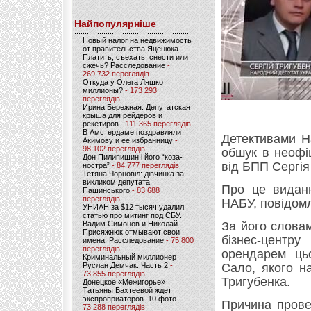
Найпопулярніше
Новый налог на недвижимость
от правительства Яценюка.
Платить, съехать, снести или
сжечь? Расследование
-
269 732 переглядів
Откуда у Олега Ляшко
миллионы?
- 173 293
переглядів
Ирина Бережная. Депутатская
крыша для рейдеров и
рекетиров
- 111 365 переглядів
В Амстердаме поздравляли
Детективами Н
Акимову и ее избранницу
-
98 102 переглядів
обшук в неофі
Дон Пилипишин і його “коза-
від БПП Сергія
ностра”
- 84 777 переглядів
Тетяна Чорновіл: дівчинка за
викликом депутата
Про це видан
Пашинського
- 83 688
переглядів
НАБУ, повідом
УНИАН за $12 тысяч удалил
статью про митинг под СБУ.
Вадим Симонов и Николай
За його словам
Присяжнюк отмывают свои
бізнес-цент
имена. Расследование
- 75 800
переглядів
орендарем цьо
Криминальный миллионер
Руслан Демчак. Часть 2
-
Сало, якого н
73 855 переглядів
Тригубенка.
Донецкое «Межигорье»
Татьяны Бахтеевой ждет
экспроприаторов. 10 фото
-
Причина прове
73 288 переглядів