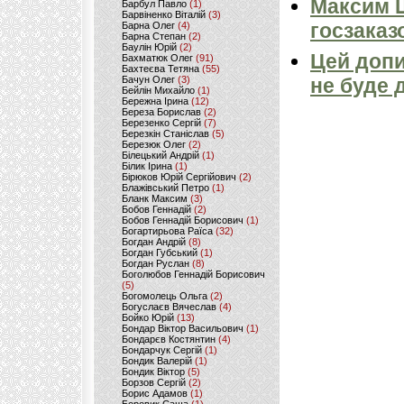
Максим 
Барбул Павло
(1)
Барвіненко Віталій
(3)
госзаказ
Барна Олег
(4)
Барна Степан
(2)
Баулін Юрій
(2)
Цей допи
Бахматюк Олег
(91)
Бахтеєва Тетяна
(55)
Бачун Олег
(3)
не буде 
Бейлін Михайло
(1)
Бережна Ірина
(12)
Береза Борислав
(2)
Березенко Сергій
(7)
Березкін Станіслав
(5)
Березюк Олег
(2)
Білецький Андрій
(1)
Білик Ірина
(1)
Бірюков Юрій Сергійович
(2)
Блажівський Петро
(1)
Бланк Максим
(3)
Бобов Геннадій
(2)
Бобов Геннадій Борисович
(1)
Богартирьова Раїса
(32)
Богдан Андрій
(8)
Богдан Губський
(1)
Богдан Руслан
(8)
Боголюбов Геннадій Борисович
(5)
Богомолець Ольга
(2)
Богуслаєв Вячеслав
(4)
Бойко Юрій
(13)
Бондар Віктор Васильович
(1)
Бондарєв Костянтин
(4)
Бондарчук Сергій
(1)
Бондик Валерій
(1)
Бондик Віктор
(5)
Борзов Сергiй
(2)
Борис Адамов
(1)