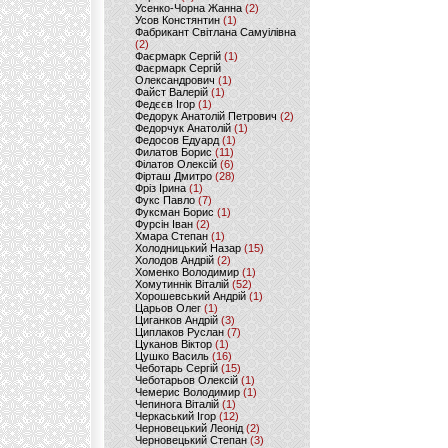
Усенко-Чорна Жанна
(2)
Усов Констянтин
(1)
Фабрикант Світлана Самуілівна
(2)
Фаєрмарк Сергій
(1)
Фаєрмарк Сергій
Олександрович
(1)
Файст Валерій
(1)
Федєєв Ігор
(1)
Федорук Анатолій Петрович
(2)
Федорчук Анатолій
(1)
Федосов Едуард
(1)
Филатов Борис
(11)
Філатов Олексій
(6)
Фірташ Дмитро
(28)
Фріз Ірина
(1)
Фукс Павло
(7)
Фуксман Борис
(1)
Фурсін Іван
(2)
Хмара Степан
(1)
Холодницький Назар
(15)
Холодов Андрій
(2)
Хоменко Володимир
(1)
Хомутиннік Віталій
(52)
Хорошевський Андрій
(1)
Царьов Олег
(1)
Циганков Андрій
(3)
Циплаков Руслан
(7)
Цуканов Віктор
(1)
Цушко Василь
(16)
Чеботарь Сергій
(15)
Чеботарьов Олексій
(1)
Чемерис Володимир
(1)
Чепинога Віталій
(1)
Черкаський Ігор
(12)
Черновецький Леонід
(2)
Черновецький Степан
(3)