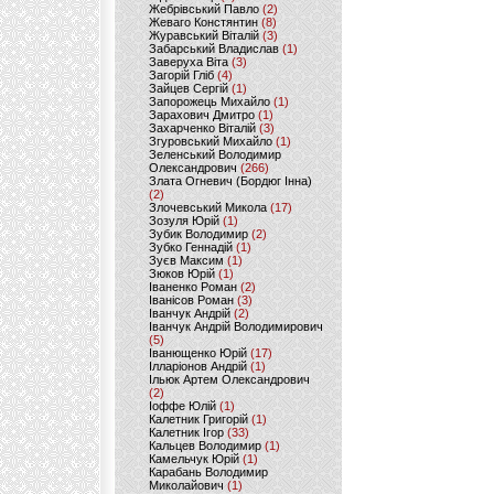
Жебрівський Павло
(2)
Жеваго Констянтин
(8)
Журавський Віталій
(3)
Забарський Владислав
(1)
Заверуха Віта
(3)
Загорій Гліб
(4)
Зайцев Сергій
(1)
Запорожець Михайло
(1)
Зарахович Дмитро
(1)
Захарченко Віталій
(3)
Згуровський Михайло
(1)
Зеленський Володимир
Олександрович
(266)
Злата Огневич (Бордюг Інна)
(2)
Злочевський Микола
(17)
Зозуля Юрій
(1)
Зубик Володимир
(2)
Зубко Геннадій
(1)
Зуєв Максим
(1)
Зюков Юрій
(1)
Іваненко Роман
(2)
Іванісов Роман
(3)
Іванчук Андрій
(2)
Іванчук Андрій Володимирович
(5)
Іванющенко Юрій
(17)
Ілларіонов Андрій
(1)
Ільюк Артем Олександрович
(2)
Іоффе Юлій
(1)
Калетник Григорій
(1)
Калетник Ігор
(33)
Кальцев Володимир
(1)
Камельчук Юрій
(1)
Карабань Володимир
Миколайович
(1)