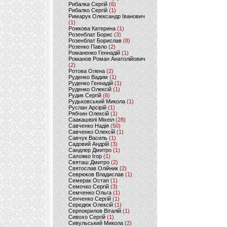
Рибалка Сергій
(6)
Рибалко Сергій
(1)
Римарук Олександр Іванович
(1)
Рожкова Катерина
(1)
Розенблат Борис
(3)
Розенблат Борислав
(8)
Розенко Павло
(2)
Романенко Геннадій
(1)
Романов Роман Анатолійович
(2)
Ротова Олена
(2)
Руденко Вадим
(1)
Руденко Геннадій
(1)
Руденко Олексій
(1)
Рудик Сергій
(6)
Рудьковський Микола
(1)
Руслан Арсірій
(1)
Рябчин Олексій
(1)
Саакашвілі Міхеіл
(28)
Савченко Надія
(50)
Савченко Олексій
(1)
Савчук Василь
(1)
Садовий Андрій
(3)
Сандлер Дмитро
(1)
Сапожко Ігор
(1)
Святаш Дмитро
(2)
Святослав Олійник
(2)
Севрюков Владислав
(1)
Семерак Остап
(1)
Семочко Сергій
(3)
Семченко Ольга
(1)
Сенченко Сергій
(1)
Середюк Олексій
(1)
Серпокрилов Віталій
(1)
Сивохо Сергій
(1)
Сивульський Микола
(2)