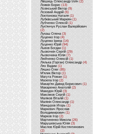
Лівшиць Олександр Ілліч
(2)
Ложкін Борис
(13)
Лозінський Віктор
(9)
Лозовий Андрій
(6)
Локтіонова Наталя
(1)
Лубківський Маркіян
(1)
Лубченко Олексій
(1)
Лук'янчук Руслан Валерійович
(2)
Лукаш Олена
(3)
Луценко Ігор
(4)
Луценко Ірина
(14)
Луценко Юрій
(94)
Львов Богдан
(1)
Льовочкін Сергій
(29)
Льовочкіна Юлія
(7)
Любченко Олексій
(1)
Лялька (Горган) Олександр
(4)
Лях Вадим
(1)
Ляшко Олег
(85)
М'ялик Віктор
(1)
Магута Роман
(1)
Мазепа Ігор
(2)
Макар'ян Давид Борисович
(1)
Макаренко Анатолій
(2)
Македон Юрій
(3)
Максімов Сергій
(1)
Маліков Віталій
(1)
Малінін Олександр
(1)
Манцуров Игорь
(1)
Маркевич Ярослав
Володимирович
(1)
Марков Ігор
(2)
Мартиненко Микола
(26)
Марушевська Юлія
(3)
Маслов Юрій Костянтинович
(2)