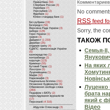
Комментариев
Приватбанк
(50)
Сбербанк России
(3)
Укрінбанк
(7)
No comments
Укрсоцбанк
(2)
Фідобанк
(1)
Юніон стандард банк
(1)
RSS
feed fo
Без рубрики
(19)
Безпредєл
(56)
Верховна Рада України
(3)
Sorry, the co
вибори
(128)
Герої України
(1)
гривня
(3)
ТАКОЖ ПО
Дайджест
(1 233)
Дерибан
(25)
епідемія грипу
(4)
ЄДАПС: приватизація України
Семья-II
(5)
казнокрадство
(1)
Янукови
контрабанда
(2)
корупція
(123)
Кримінал
(55)
На яких 
Кутовий Тарас
(1)
Лохотрон
(5)
Хомутинн
Луценківщина
(1)
Мафія
(32)
Новінськ
Наркомафія
(3)
Національна безпека
(211)
Незаконне будівництво
(6)
Луценко
Обмеження свободи слова
(283)
брата на
Педофіли з БЮТу
(2)
переслідування журналістів
який є ф
(17)
Персоналії
(4 316)
Відео
Абдуллін Олександр
(3)