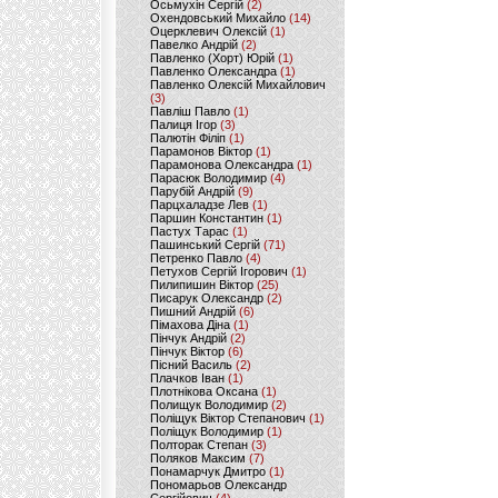
Осьмухін Сергій
(2)
Охендовський Михайло
(14)
Оцерклевич Олексій
(1)
Павелко Андрій
(2)
Павленко (Хорт) Юрій
(1)
Павленко Олександра
(1)
Павленко Олексій Михайлович
(3)
Павліш Павло
(1)
Палиця Ігор
(3)
Палютін Філіп
(1)
Парамонов Віктор
(1)
Парамонова Олександра
(1)
Парасюк Володимир
(4)
Парубій Андрій
(9)
Парцхаладзе Лев
(1)
Паршин Константин
(1)
Пастух Тарас
(1)
Пашинський Сергій
(71)
Петренко Павло
(4)
Петухов Сергій Ігорович
(1)
Пилипишин Віктор
(25)
Писарук Олександр
(2)
Пишний Андрій
(6)
Пімахова Діна
(1)
Пінчук Андрій
(2)
Пінчук Віктор
(6)
Пісний Василь
(2)
Плачков Іван
(1)
Плотнікова Оксана
(1)
Полищук Володимир
(2)
Поліщук Віктор Степанович
(1)
Поліщук Володимир
(1)
Полторак Степан
(3)
Поляков Максим
(7)
Понамарчук Дмитро
(1)
Пономарьов Олександр