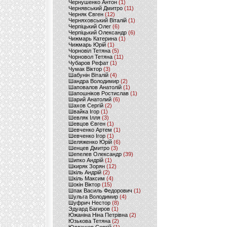
Чернушенко Антон
(1)
Чернявський Дмитро
(11)
Черняк Євген
(12)
Черняховський Віталій
(1)
Черпіцький Олег
(6)
Черпіцький Олександр
(6)
Чижмарь Катерина
(1)
Чижмарь Юрій
(1)
Чорновіл Тетяна
(5)
Чорновол Тетяна
(11)
Чубаров Рефат
(1)
Чумак Віктор
(3)
Шабунін Віталій
(4)
Шандра Володимир
(2)
Шаповалов Анатолій
(1)
Шапошніков Ростислав
(1)
Шарий Анатолий
(6)
Шахов Сергій
(2)
Швайка Ігор
(1)
Шевляк Ілля
(3)
Шевцов Євген
(1)
Шевченко Артем
(1)
Шевченко Ігор
(1)
Шеляженко Юрій
(6)
Шенцев Дмитро
(3)
Шепелев Олександр
(39)
Шипко Андрій
(1)
Шкиряк Зорян
(12)
Шкіль Андрій
(2)
Шкіль Максим
(4)
Шокін Віктор
(15)
Шпак Василь Федорович
(1)
Шульга Володимир
(4)
Шуфрич Нестор
(8)
Эдуард Багиров
(1)
Южаніна Ніна Петрівна
(2)
Юзькова Тетяна
(2)