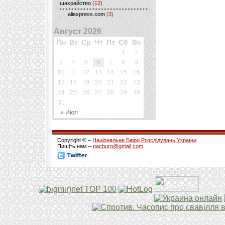
шахрайство
(12)
aliexpress.com
(3)
Август 2026
Пн
Вт
Ср
Чт
Пт
Сб
Вс
1
2
3
4
5
6
7
8
9
10
11
12
13
14
15
16
17
18
19
20
21
22
23
24
25
26
27
28
29
30
31
« Июл
Copyright © –
Національне Бюро Розслідувань України
Пишіть нам –
nacburo@gmail.com
.