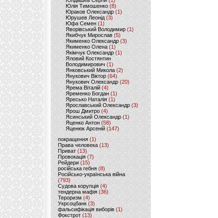
Юлдашев Сергій
(1)
Юлія Тимошенко
(8)
Юраков Олександр
(1)
Юрушев Леонід
(3)
Юфа Семен
(1)
Яворівський Володимир
(1)
Якибчук Мирослав
(5)
Якименко Олександр
(3)
Якименко Олена
(1)
Якімчук Олександр
(1)
Яловий Костянтин
Володимирович
(1)
Янковський Микола
(2)
Янукович Віктор
(64)
Янукович Олександр
(20)
Ярема Віталій
(4)
Яременко Богдан
(1)
Яресько Наталія
(1)
Ярославський Олександр
(3)
Ярош Дмитро
(4)
Ясинський Олександр
(1)
Яценко Антон
(58)
Яценюк Арсеній
(147)
покращення
(1)
Права человека
(13)
Приват
(13)
Провокація
(7)
Рейдери
(15)
російська гебня
(8)
Російсько-українська війна
(793)
Судова корупція
(4)
тендерна мафія
(36)
Тероризм
(4)
Укрсоцбанк
(3)
фальсифікація виборів
(1)
Фокстрот
(13)