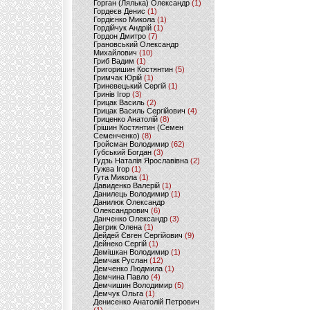
Горган (Лялька) Олександр
(1)
Гордеєв Денис
(1)
Гордієнко Микола
(1)
Гордійчук Андрій
(1)
Гордон Дмитро
(7)
Грановський Олександр
Михайлович
(10)
Гриб Вадим
(1)
Григоришин Костянтин
(5)
Гримчак Юрій
(1)
Гриневецький Сергій
(1)
Гринів Ігор
(3)
Грицак Василь
(2)
Грицак Василь Сергійович
(4)
Гриценко Анатолій
(8)
Грішин Костянтин (Семен
Семенченко)
(8)
Гройсман Володимир
(62)
Губський Богдан
(3)
Гудзь Наталія Ярославівна
(2)
Гужва Ігор
(1)
Гута Микола
(1)
Давиденко Валерій
(1)
Данилець Володимир
(1)
Данилюк Олександр
Олександрович
(6)
Данченко Олександр
(3)
Дегрик Олена
(1)
Дейдей Євген Сергійович
(9)
Дейнеко Сергій
(1)
Демішкан Володимир
(1)
Демчак Руслан
(12)
Демченко Людмила
(1)
Демчина Павло
(4)
Демчишин Володимир
(5)
Демчук Ольга
(1)
Денисенко Анатолій Петрович