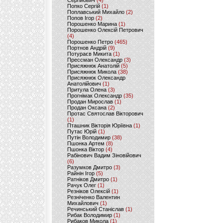
Сергійович
(4)
Попко Сергій
(1)
Поплавський Михайло
(2)
Попов Ігор
(2)
Порошенко Марина
(1)
Порошенко Олексій Петрович
(4)
Порошенко Петро
(465)
Портнов Андрій
(9)
Потураєв Микита
(1)
Прессман Олександр
(3)
Присяжнюк Анатолій
(5)
Присяжнюк Микола
(38)
Присяжнюк Олександр
Анатолійович
(1)
Притула Олена
(3)
Прогнімак Олександр
(35)
Продан Мирослав
(1)
Продан Оксана
(2)
Протас Святослав Вікторович
(1)
Пташник Вікторія Юріївна
(1)
Путас Юрій
(1)
Путін Володимир
(38)
Пшонка Артем
(8)
Пшонка Віктор
(4)
Рабінович Вадим Зіновійович
(6)
Разумков Дмитро
(3)
Райнін Ігор
(5)
Ратніков Дмитро
(1)
Рачук Олег
(1)
Резніков Олексій
(1)
Резніченко Валентин
Михайлович
(1)
Речинський Станіслав
(1)
Рибак Володимир
(1)
Рибаков Микола
(1)