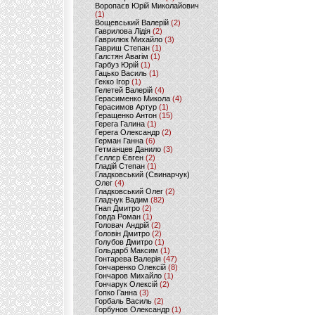
Воропаєв Юрій Миколайович
(1)
Вощевський Валерій
(2)
Гаврилова Лідія
(2)
Гаврилюк Михайло
(3)
Гавриш Степан
(1)
Галстян Авагім
(1)
Гарбуз Юрій
(1)
Гацько Василь
(1)
Гекко Ігор
(1)
Гелетей Валерій
(4)
Герасименко Микола
(4)
Герасимов Артур
(1)
Геращенко Антон
(15)
Герега Галина
(1)
Герега Олександр
(2)
Герман Ганна
(6)
Гетманцев Данило
(3)
Гєллєр Євген
(2)
Гладій Степан
(1)
Гладковський (Свинарчук)
Олег
(4)
Гладковський Олег
(2)
Гладчук Вадим
(82)
Гнап Дмитро
(2)
Говда Роман
(1)
Головач Андрій
(2)
Головін Дмитро
(2)
Голубов Дмитро
(1)
Гольдарб Максим
(1)
Гонтарева Валерія
(47)
Гончаренко Олексій
(8)
Гончаров Михайло
(1)
Гончарук Олексій
(2)
Гопко Ганна
(3)
Горбаль Василь
(2)
Горбунов Олександр
(1)