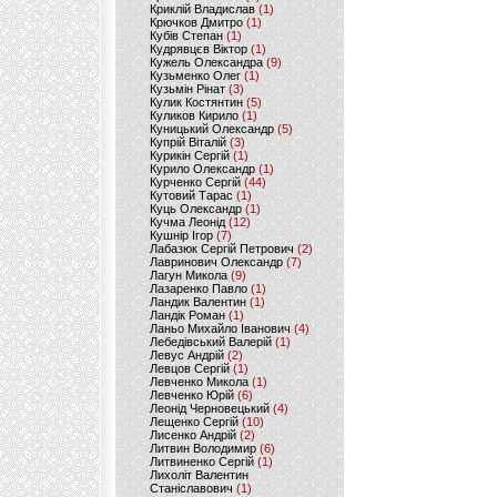
Криклій Владислав
(1)
Крючков Дмитро
(1)
Кубів Степан
(1)
Кудрявцєв Віктор
(1)
Кужель Олександра
(9)
Кузьменко Олег
(1)
Кузьмін Рінат
(3)
Кулик Костянтин
(5)
Куликов Кирило
(1)
Куницький Олександр
(5)
Купрій Віталій
(3)
Курикін Сергій
(1)
Курило Олександр
(1)
Курченко Сергій
(44)
Кутовий Тарас
(1)
Куць Олександр
(1)
Кучма Леонід
(12)
Кушнір Ігор
(7)
Лабазюк Сергій Петрович
(2)
Лавринович Олександр
(7)
Лагун Микола
(9)
Лазаренко Павло
(1)
Ландик Валентин
(1)
Ландік Роман
(1)
Ланьо Михайло Іванович
(4)
Лебедівський Валерій
(1)
Левус Андрій
(2)
Левцов Сергій
(1)
Левченко Микола
(1)
Левченко Юрій
(6)
Леонід Черновецький
(4)
Лещенко Сергій
(10)
Лисенко Андрій
(2)
Литвин Володимир
(6)
Литвиненко Сергій
(1)
Лихоліт Валентин
Станіславович
(1)