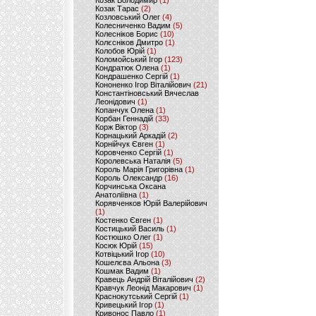
Козак Володимир
(1)
Козак Тарас
(2)
Козловський Олег
(4)
Колесниченко Вадим
(5)
Колесніков Борис
(10)
Колєсніков Дмитро
(1)
Колобов Юрій
(1)
Коломойський Ігор
(123)
Кондратюк Олена
(1)
Кондрашенко Сергій
(1)
Кононенко Ігор Віталійович
(21)
Константіновський Вячеслав
Леонідович
(1)
Копанчук Олена
(1)
Корбан Геннадій
(33)
Корж Віктор
(3)
Корнацький Аркадій
(2)
Корнійчук Євген
(1)
Коровченко Сергій
(1)
Королевська Наталія
(5)
Король Марія Григорівна
(1)
Король Олександр
(16)
Корчинська Оксана
Анатоліївна
(1)
Корявченков Юрій Валерійович
(1)
Костенко Євген
(1)
Костицький Василь
(1)
Костюшко Олег
(1)
Косюк Юрій
(15)
Котвіцький Ігор
(10)
Кошелєва Альона
(3)
Кошмак Вадим
(1)
Кравець Андрій Віталійович
(2)
Кравчук Леонід Макарович
(1)
Краснокутський Сергій
(1)
Кривецький Ігор
(1)
Кривонос Павло
(1)