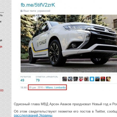
ть
и
ая
ів
800
Одиозный глава МВД Арсен Аваков праздновал Новый год и Ро
Об этом свидетельствуют геометки его постов в Twitter, сооб
расследований Украины
.