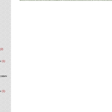
(2)
ч
(1)
сович
ч
(1)