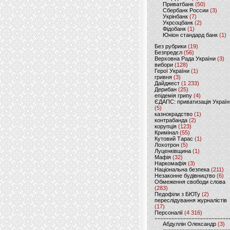
Приватбанк
(50)
Сбербанк России
(3)
Укрінбанк
(7)
Укрсоцбанк
(2)
Фідобанк
(1)
Юніон стандард банк
(1)
Без рубрики
(19)
Безпредєл
(56)
Верховна Рада України
(3)
вибори
(128)
Герої України
(1)
гривня
(3)
Дайджест
(1 233)
Дерибан
(25)
епідемія грипу
(4)
ЄДАПС: приватизація Україн
(5)
казнокрадство
(1)
контрабанда
(2)
корупція
(123)
Кримінал
(55)
Кутовий Тарас
(1)
Лохотрон
(5)
Луценківщина
(1)
Мафія
(32)
Наркомафія
(3)
Національна безпека
(211)
Незаконне будівництво
(6)
Обмеження свободи слова
(283)
Педофіли з БЮТу
(2)
переслідування журналістів
(17)
Персоналії
(4 316)
Абдуллін Олександр
(3)