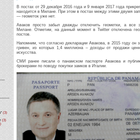
В постах от 29 декабря 2016 года и 9 января 2017 года прикре
находится в Милане. При этом в постах между этими двумя зап
— геометок уже нет.
Аваков просто забыл дважды отключить геометки, а все 
Милане. Отметим, на данный момент в Twitter отключена ге
постов.
Напомним, что согласно декларации Авакова, в 2015 году он 
гривен, из которых 1,4 миллиона – доходы от продажи цен
искусства.
СМИ ранее писали о панамском паспорте Авакова и публик
брокерами по поводу покупки замков в Италии.
а"
(3)
т
(3)
)