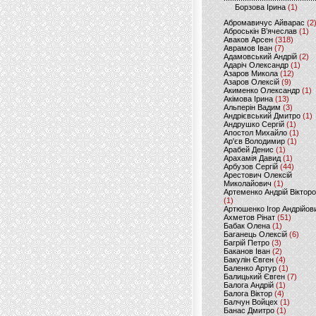
Борзова Ірина
(1)
Абромавичус Айварас
(2
Аброськін В’ячеслав
(1)
Аваков Арсен
(318)
Аврамов Іван
(7)
Адамовський Андрій
(2)
Адаріч Олександр
(1)
Азаров Микола
(12)
Азаров Олексій
(9)
Акименко Олександр
(1)
Акімова Ірина
(13)
Альперін Вадим
(3)
Андрієвський Дмитро
(1)
Андрушко Сергій
(1)
Апостол Михайло
(1)
Ар'єв Володимир
(1)
Арабей Денис
(1)
Арахамія Давид
(1)
Арбузов Сергій
(44)
Арестович Олексій
Миколайович
(1)
Артеменко Андрій Віктор
(1)
Артюшенко Ігор Андрійов
Ахметов Рінат
(51)
Бабак Олена
(1)
Баганець Олексій
(6)
Багрій Петро
(3)
Баканов Іван
(2)
Бакулін Євген
(4)
Баленко Артур
(1)
Балицький Євген
(7)
Балога Андрій
(1)
Балога Віктор
(4)
Балчун Войцех
(1)
Банас Дмитро
(1)