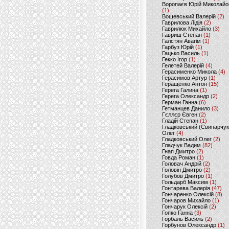
Воропаєв Юрій Миколайо
(1)
Вощевський Валерій
(2)
Гаврилова Лідія
(2)
Гаврилюк Михайло
(3)
Гавриш Степан
(1)
Галстян Авагім
(1)
Гарбуз Юрій
(1)
Гацько Василь
(1)
Гекко Ігор
(1)
Гелетей Валерій
(4)
Герасименко Микола
(4)
Герасимов Артур
(1)
Геращенко Антон
(15)
Герега Галина
(1)
Герега Олександр
(2)
Герман Ганна
(6)
Гетманцев Данило
(3)
Гєллєр Євген
(2)
Гладій Степан
(1)
Гладковський (Свинарчук
Олег
(4)
Гладковський Олег
(2)
Гладчук Вадим
(82)
Гнап Дмитро
(2)
Говда Роман
(1)
Головач Андрій
(2)
Головін Дмитро
(2)
Голубов Дмитро
(1)
Гольдарб Максим
(1)
Гонтарева Валерія
(47)
Гончаренко Олексій
(8)
Гончаров Михайло
(1)
Гончарук Олексій
(2)
Гопко Ганна
(3)
Горбаль Василь
(2)
Горбунов Олександр
(1)