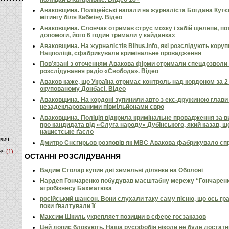
Аваковщина. Поліцейські напали на журналіста Богдана Кутє
)
мітингу біля Кабміну. Відео
Аваковщина. Слончак отримав струс мозку і забій щелепи, по
допомоги, його 6 годин тримали у кайданках
Аваковщина. На журналістів Bihus.Info, які розслідують коруп
Нацполіції, сфабрикували кримінальне провадження
Пов’язані з оточенням Авакова фірми отримали спецдозволи 
розслідування радіо «Свобода». Відео
Аваков каже, що Україна отримає контроль над кордоном за 2 д
окупованому Донбасі. Відео
Аваковщина. На кордоні зупинили авто з екс-дружиною глави 
незадекларованими півмільйонами євро
Аваковщина. Поліція відкрила кримінальне провадження за 
про кандидата від «Слуга народу» Дубінського, який казав, щ
нацистське ґасло
ович
Дмитро Снєгирьов розповів як МВС Авакова фабрикувало спр
ич
(1)
ОСТАННІ РОЗСЛІДУВАННЯ
Вадим Столар купив дві земельні ділянки на Оболоні
Нардеп Гончаренко побудував масштабну мережу “Гончаренко
агробізнесу Бахматюка
російський шансон. Вони слухали таку саму пісню, що ось гр
поки ґвалтували її
Максим Шкиль укрепляет позиции в сфере госзаказов
Цей допис блокують. Наша русофобія ніколи не буде достат