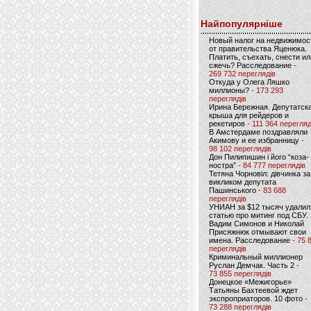
Найпопулярніше
Новый налог на недвижимос
от правительства Яценюка.
Платить, съехать, снести ил
сжечь? Расследование
-
269 732 переглядів
Откуда у Олега Ляшко
миллионы?
- 173 293
переглядів
Ирина Бережная. Депутатск
крыша для рейдеров и
рекетиров
- 111 364 перегляд
В Амстердаме поздравляли
Акимову и ее избранницу
-
98 102 переглядів
Дон Пилипишин і його “коза-
ностра”
- 84 777 переглядів
Тетяна Чорновіл: дівчинка за
викликом депутата
Пашинського
- 83 688
переглядів
УНИАН за $12 тысяч удалил
статью про митинг под СБУ.
Вадим Симонов и Николай
Присяжнюк отмывают свои
имена. Расследование
- 75 
переглядів
Криминальный миллионер
Руслан Демчак. Часть 2
-
73 855 переглядів
Донецкое «Межигорье»
Татьяны Бахтеевой ждет
экспроприаторов. 10 фото
-
73 288 переглядів