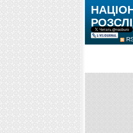
НАЦІО
РОЗСЛІ
R