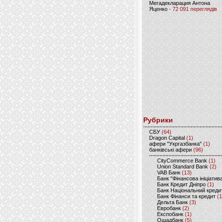
Мегадекларация Антона
Яценко
- 72 091 переглядів
Рубрики
CБУ
(64)
Dragon Capital
(1)
афери "Укргазбанка"
(1)
банківські афери
(96)
CityCommerce Bank
(1)
Union Standard Bank
(2)
VAB Банк
(13)
Банк "Фінансова ініціатив
Банк Кредит Дніпро
(1)
Банк Національний креди
Банк Фінанси та кредит
(1
Дельта Банк
(3)
Евробанк
(2)
Експобанк
(1)
Ощадбанк
(5)