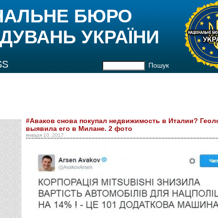
НАЛЬНЕ БЮРО
ДУВАНЬ УКРАЇНИ
SS
Пошук
#Аваков снова покупал недвижимость в Италии? Геоло
выявила его в Милане. 2 фото
января 10, 2017