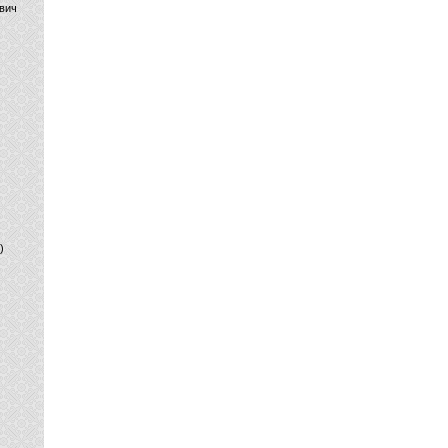
вич
)