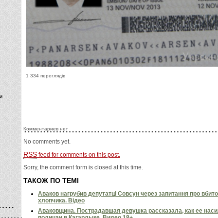
1 334 переглядів
и
Комментариев нет
No comments yet.
RSS
feed for comments on this post.
Sorry, the comment form is closed at this time.
ТАКОЖ ПО ТЕМІ
Аваков нагрубив депутатці Совсун через запитання про вбито
хлопчика. Відео
Аваковщина. Пострадавшая девушка рассказала, как ее наси
полицаи в Кагарлыке. Видео 18+