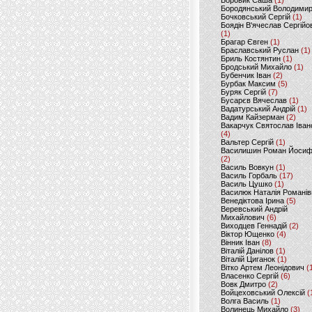
Боровик Саша
(1)
Бородянський Володими
Бочковський Сергій
(1)
Боядін В'ячеслав Сергійо
(1)
Брагар Євген
(1)
Браславський Руслан
(1)
Бриль Костянтин
(1)
Бродський Михайло
(1)
Бубенчик Іван
(2)
Бурбак Максим
(5)
Буряк Сергій
(7)
Бусарєв Вячеслав
(1)
Вадатурський Андрій
(1)
Вадим Кайзерман
(2)
Вакарчук Святослав Іван
(4)
Вальтер Сергій
(1)
Василишин Роман Йоси
(2)
Василь Вовкун
(1)
Василь Горбаль
(17)
Василь Цушко
(1)
Василюк Наталія Романів
Венедіктова Ірина
(5)
Веревський Андрій
Михайлович
(6)
Виходцев Геннадій
(2)
Віктор Ющенко
(4)
Вінник Іван
(8)
Віталій Данілов
(1)
Віталій Циганок
(1)
Вітко Артем Леонідович
(
Власенко Сергій
(6)
Вовк Дмитро
(2)
Войцеховський Олексій
(
Волга Василь
(1)
Волинець Михайло
(3)