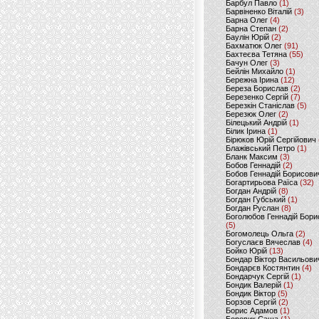
Барбул Павло
(1)
Барвіненко Віталій
(3)
Барна Олег
(4)
Барна Степан
(2)
Баулін Юрій
(2)
Бахматюк Олег
(91)
Бахтеєва Тетяна
(55)
Бачун Олег
(3)
Бейлін Михайло
(1)
Бережна Ірина
(12)
Береза Борислав
(2)
Березенко Сергій
(7)
Березкін Станіслав
(5)
Березюк Олег
(2)
Білецький Андрій
(1)
Білик Ірина
(1)
Бірюков Юрій Сергійович
Блажівський Петро
(1)
Бланк Максим
(3)
Бобов Геннадій
(2)
Бобов Геннадій Борисови
Богартирьова Раїса
(32)
Богдан Андрій
(8)
Богдан Губський
(1)
Богдан Руслан
(8)
Боголюбов Геннадій Бори
(5)
Богомолець Ольга
(2)
Богуслаєв Вячеслав
(4)
Бойко Юрій
(13)
Бондар Віктор Васильови
Бондарєв Костянтин
(4)
Бондарчук Сергій
(1)
Бондик Валерій
(1)
Бондик Віктор
(5)
Борзов Сергiй
(2)
Борис Адамов
(1)