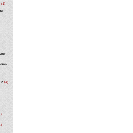
р
(1)
вич
ович
фович
на
(4)
1)
1)