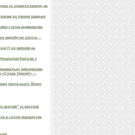
пова та зламати камеру на
трапив до лікарні швидкої
ційні статки керівництва
на видобуток золота, –
ні (!) до виборів на
Нацполіції Князєва з
викривальну інформацію
о «Слава Україні!» —
аву проти нього. Відео
 центрів” за рахунок
ала в салоні маршрутки,
ньою