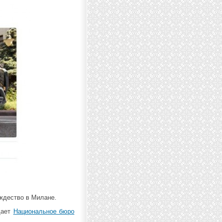
ждество в Милане.
щает
Национальное бюро