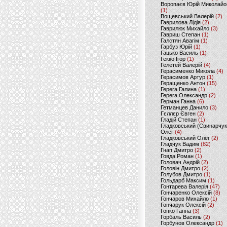
Воропаєв Юрій Миколайо
(1)
Вощевський Валерій
(2)
Гаврилова Лідія
(2)
Гаврилюк Михайло
(3)
Гавриш Степан
(1)
Галстян Авагім
(1)
Гарбуз Юрій
(1)
Гацько Василь
(1)
Гекко Ігор
(1)
Гелетей Валерій
(4)
Герасименко Микола
(4)
Герасимов Артур
(1)
Геращенко Антон
(15)
Герега Галина
(1)
Герега Олександр
(2)
Герман Ганна
(6)
Гетманцев Данило
(3)
Гєллєр Євген
(2)
Гладій Степан
(1)
Гладковський (Свинарчук
Олег
(4)
Гладковський Олег
(2)
Гладчук Вадим
(82)
Гнап Дмитро
(2)
Говда Роман
(1)
Головач Андрій
(2)
Головін Дмитро
(2)
Голубов Дмитро
(1)
Гольдарб Максим
(1)
Гонтарева Валерія
(47)
Гончаренко Олексій
(8)
Гончаров Михайло
(1)
Гончарук Олексій
(2)
Гопко Ганна
(3)
Горбаль Василь
(2)
Горбунов Олександр
(1)