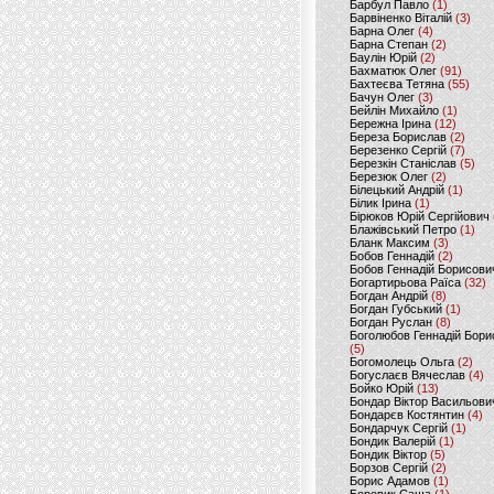
Барбул Павло
(1)
Барвіненко Віталій
(3)
Барна Олег
(4)
Барна Степан
(2)
Баулін Юрій
(2)
Бахматюк Олег
(91)
Бахтеєва Тетяна
(55)
Бачун Олег
(3)
Бейлін Михайло
(1)
Бережна Ірина
(12)
Береза Борислав
(2)
Березенко Сергій
(7)
Березкін Станіслав
(5)
Березюк Олег
(2)
Білецький Андрій
(1)
Білик Ірина
(1)
Бірюков Юрій Сергійович
Блажівський Петро
(1)
Бланк Максим
(3)
Бобов Геннадій
(2)
Бобов Геннадій Борисови
Богартирьова Раїса
(32)
Богдан Андрій
(8)
Богдан Губський
(1)
Богдан Руслан
(8)
Боголюбов Геннадій Бори
(5)
Богомолець Ольга
(2)
Богуслаєв Вячеслав
(4)
Бойко Юрій
(13)
Бондар Віктор Васильови
Бондарєв Костянтин
(4)
Бондарчук Сергій
(1)
Бондик Валерій
(1)
Бондик Віктор
(5)
Борзов Сергiй
(2)
Борис Адамов
(1)