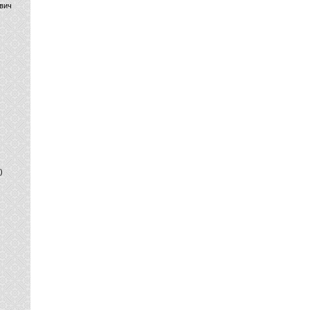
вич
)