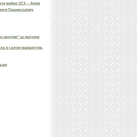
и майно ЗСУ, – Донік
ернув Пашинському
 центрів” за рахунок
ала в салоні маршрутки,
ньою