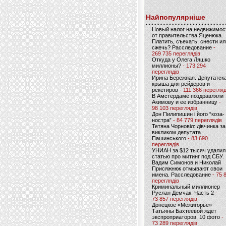
Найпопулярніше
Новый налог на недвижимос
от правительства Яценюка.
Платить, съехать, снести ил
сжечь? Расследование
-
269 735 переглядів
Откуда у Олега Ляшко
миллионы?
- 173 294
переглядів
Ирина Бережная. Депутатск
крыша для рейдеров и
рекетиров
- 111 366 перегляд
В Амстердаме поздравляли
Акимову и ее избранницу
-
98 103 переглядів
Дон Пилипишин і його “коза-
ностра”
- 84 779 переглядів
Тетяна Чорновіл: дівчинка за
викликом депутата
Пашинського
- 83 690
переглядів
УНИАН за $12 тысяч удалил
статью про митинг под СБУ.
Вадим Симонов и Николай
Присяжнюк отмывают свои
имена. Расследование
- 75 
переглядів
Криминальный миллионер
Руслан Демчак. Часть 2
-
73 857 переглядів
Донецкое «Межигорье»
Татьяны Бахтеевой ждет
экспроприаторов. 10 фото
-
73 289 переглядів