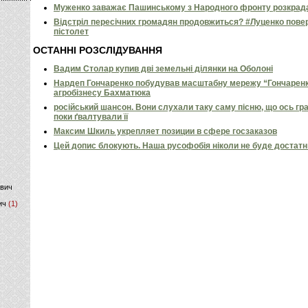
Муженко заважає Пашинському з Народного фронту розкрадат
Відстріл пересічних громадян продовжиться? #Луценко пов
)
пістолет
ОСТАННІ РОЗСЛІДУВАННЯ
Вадим Столар купив дві земельні ділянки на Оболоні
Нардеп Гончаренко побудував масштабну мережу “Гончаренко
агробізнесу Бахматюка
російський шансон. Вони слухали таку саму пісню, що ось гр
поки ґвалтували її
Максим Шкиль укрепляет позиции в сфере госзаказов
Цей допис блокують. Наша русофобія ніколи не буде достат
ович
ич
(1)