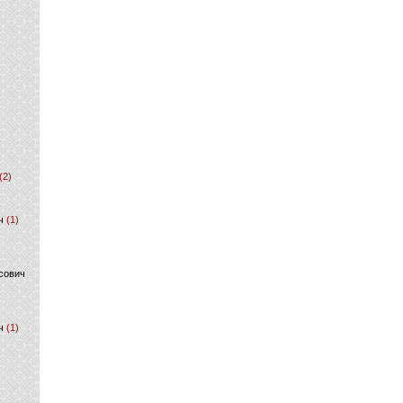
(2)
ч
(1)
сович
ч
(1)