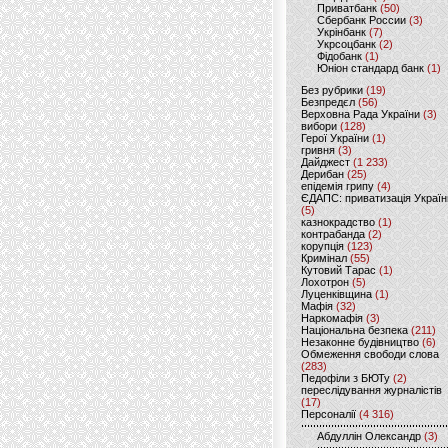
Приватбанк
(50)
Сбербанк России
(3)
Укрінбанк
(7)
Укрсоцбанк
(2)
Фідобанк
(1)
Юніон стандард банк
(1)
Без рубрики
(19)
Безпредєл
(56)
Верховна Рада України
(3)
вибори
(128)
Герої України
(1)
гривня
(3)
Дайджест
(1 233)
Дерибан
(25)
епідемія грипу
(4)
ЄДАПС: приватизація Україн
(5)
казнокрадство
(1)
контрабанда
(2)
корупція
(123)
Кримінал
(55)
Кутовий Тарас
(1)
Лохотрон
(5)
Луценківщина
(1)
Мафія
(32)
Наркомафія
(3)
Національна безпека
(211)
Незаконне будівництво
(6)
Обмеження свободи слова
(283)
Педофіли з БЮТу
(2)
переслідування журналістів
(17)
Персоналії
(4 316)
Абдуллін Олександр
(3)