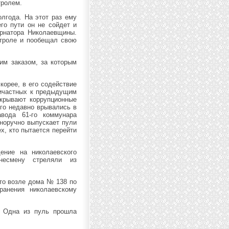
тролем.
лгода. На этот раз ему
его пути он не сойдет и
ернатора Николаевщины.
нтроле и пообещал свою
им заказом, за которым
корее, в его содействие
ричастных к предыдущим
крывают коррупционные
го недавно врывались в
вода 61-го коммунара
норучно выпускает пули
ех, кто пытается перейти
ение на николаевского
несмену стреляли из
что возле дома № 138 по
ранения николаевскому
. Одна из пуль прошла