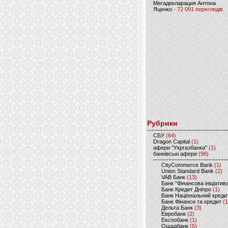
Мегадекларация Антона
Яценко
- 72 091 переглядів
Рубрики
CБУ
(64)
Dragon Capital
(1)
афери "Укргазбанка"
(1)
банківські афери
(96)
CityCommerce Bank
(1)
Union Standard Bank
(2)
VAB Банк
(13)
Банк "Фінансова ініціатив
Банк Кредит Дніпро
(1)
Банк Національний креди
Банк Фінанси та кредит
(1
Дельта Банк
(3)
Евробанк
(2)
Експобанк
(1)
Ощадбанк
(5)