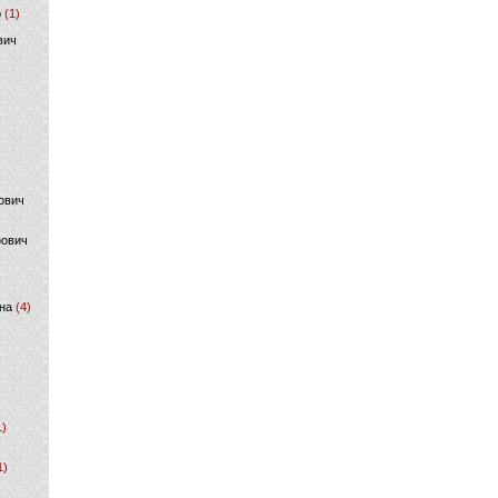
р
(1)
вич
ович
фович
на
(4)
1)
1)