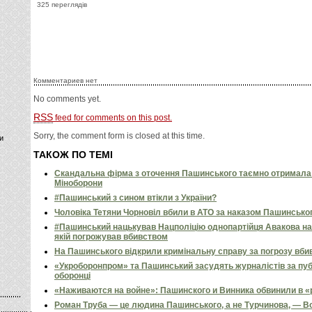
325 переглядів
Комментариев нет
No comments yet.
RSS
feed for comments on this post.
Sorry, the comment form is closed at this time.
и
ТАКОЖ ПО ТЕМІ
Скандальна фірма з оточення Пашинського таємно отримала 
Міноборони
#Пашинський з сином втікли з України?
Чоловіка Тетяни Чорновіл вбили в АТО за наказом Пашинсько
#Пашинський нацькував Нацполіцію однопартійця Авакова на
якій погрожував вбивством
На Пашинського відкрили кримінальну справу за погрозу вби
«Укроборонпром» та Пашинський засудять журналістів за пуб
оборонці
«Наживаются на войне»: Пашинского и Винника обвинили в «
Роман Труба — це людина Пашинського, а не Турчинова, — 