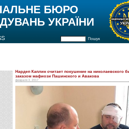
НАЛЬНЕ БЮРО
ДУВАНЬ УКРАЇНИ
SS
Пошук
Нардеп Каплин считает покушение на николаевского б
заказом мафиози Пашинского и Авакова
февраля 3, 2017