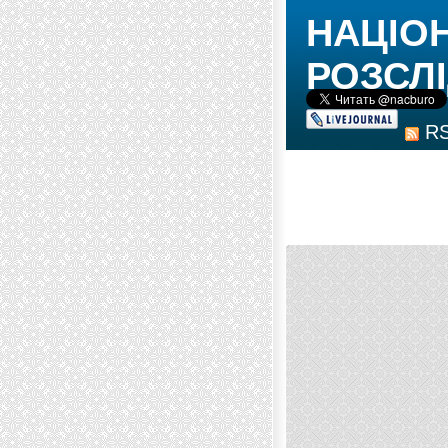
НАЦІО
РОЗСЛІ
R