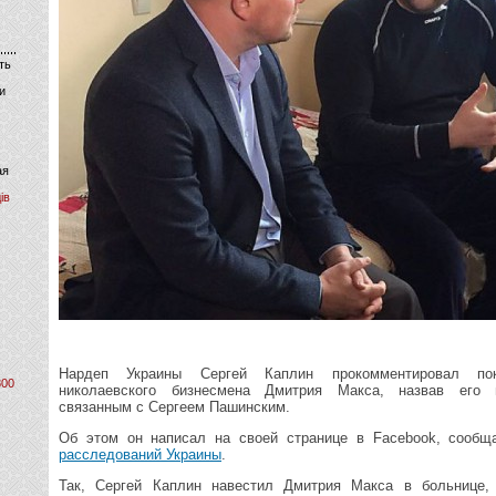
ть
и
ая
ів
Нардеп Украины Сергей Каплин прокомментировал по
800
николаевского бизнесмена Дмитрия Макса, назвав его п
связанным с Сергеем Пашинским.
Об этом он написал на своей странице в Facebook, сооб
расследований Украины
.
Так, Сергей Каплин навестил Дмитрия Макса в больнице,