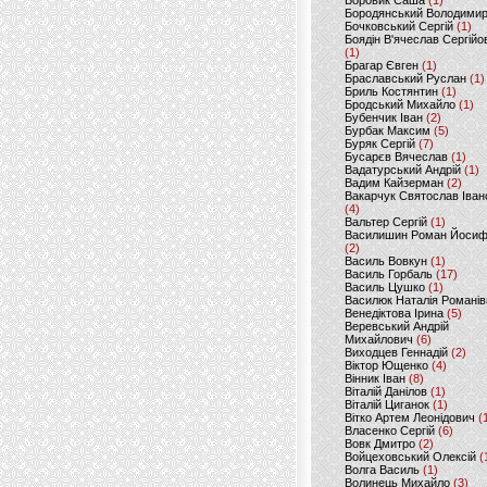
Боровик Саша
(1)
Бородянський Володими
Бочковський Сергій
(1)
Боядін В'ячеслав Сергійо
(1)
Брагар Євген
(1)
Браславський Руслан
(1)
Бриль Костянтин
(1)
Бродський Михайло
(1)
Бубенчик Іван
(2)
Бурбак Максим
(5)
Буряк Сергій
(7)
Бусарєв Вячеслав
(1)
Вадатурський Андрій
(1)
Вадим Кайзерман
(2)
Вакарчук Святослав Іван
(4)
Вальтер Сергій
(1)
Василишин Роман Йоси
(2)
Василь Вовкун
(1)
Василь Горбаль
(17)
Василь Цушко
(1)
Василюк Наталія Романів
Венедіктова Ірина
(5)
Веревський Андрій
Михайлович
(6)
Виходцев Геннадій
(2)
Віктор Ющенко
(4)
Вінник Іван
(8)
Віталій Данілов
(1)
Віталій Циганок
(1)
Вітко Артем Леонідович
(
Власенко Сергій
(6)
Вовк Дмитро
(2)
Войцеховський Олексій
(
Волга Василь
(1)
Волинець Михайло
(3)