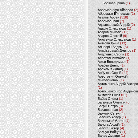
Борзова Ірина
(1)
Абромавичус Айварас
(2
Аброськін В’ячеслав
(1)
Аваков Арсен
(318)
Аврамов Іван
(7)
Адамовський Андрій
(2)
Адаріч Олександр
(1)
Азаров Микола
(12)
Азаров Олексій
(9)
Акименко Олександр
(1)
Акімова Ірина
(13)
Альперін Вадим
(3)
Андрієвський Дмитро
(1)
Андрушко Сергій
(1)
Апостол Михайло
(1)
Ар'єв Володимир
(1)
Арабей Денис
(1)
Арахамія Давид
(1)
Арбузов Сергій
(44)
Арестович Олексій
Миколайович
(1)
Артеменко Андрій Віктор
(1)
Артюшенко Ігор Андрійов
Ахметов Рінат
(51)
Бабак Олена
(1)
Баганець Олексій
(6)
Багрій Петро
(3)
Баканов Іван
(2)
Бакулін Євген
(4)
Баленко Артур
(1)
Балицький Євген
(7)
Балога Андрій
(1)
Балога Віктор
(4)
Балчун Войцех
(1)
Банас Дмитро
(1)