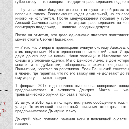
губернатору — тот заверил, что держит расследование под кон
— Пули наемных бандитов догоняют его уже второй раз за по
попали в голову. Реабилитация будет длительной, но со сво
никого не испугается. После медучреждения побывал у губ
Алексей Савченко заверил, что держит расследование на ко
всемерную поддержку, — написал народный депутат.
После он отметил, что дело однозначно является политическ
может стоять Сергей Пашинский.
— У нас мало веры в правоохранительную систему Авакова, с
этим покушениям. И это однозначно политический заказ. И п
двум до сих пор не нашли. Наши партийцы в Николаеве рас
схемы и уголовные сделки. Мы с Денисом Жело, в дом которо
масках и с дубинками, обнародовали схемы хищения за
Пашинским, боремся за работников. Если Пашинский собствен
в людей, где гарантии, что по его заказу они не долетают до т
ему дорогу, — пишет нардеп.
1 февраля 2017 года неизвестные снова совершили напад
предпринимателя и активиста Дмитрия Макса — биз
травматического оружия три раза в голову.
25 августа 2016 года в полицию поступило сообщение о том, 
а"
(3)
улице Потемкинской неизвестный причинил огнестрельные 
т
(3)
предпринимателю Дмитрию Максу.
)
Дмитрий Макс получил ранения ноги и поясничной области
навылет.