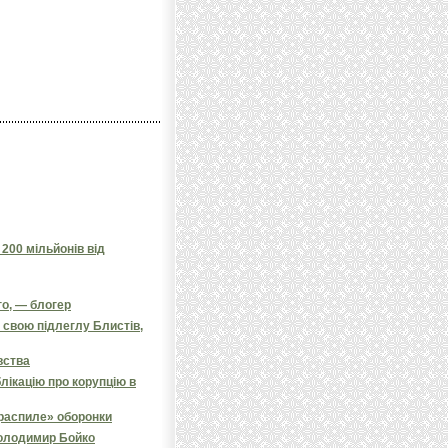
200 мільйонів від
го, — блогер
 свою підлеглу Блистів,
вства
лікацію про корупцію в
распиле» оборонки
Володимир Бойко