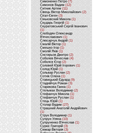
Симоненко Петро
(7)
Симонов Вадим
(12)
Ситник Артем
(11)
Сівець Віктор Миколайович
(2)
Сігал Євген
(3)
Сіньковский Микола
(1)
Скударь Георгій
(1)
Скуратовський Сергій Іванович
(1)
Слободян Олександр
В'ячеславович
(1)
Слюсарчук Андрій
(1)
Смалій Віктор
(1)
Смешко Ігор
(1)
Смолій Яків
(1)
Снєгирьов Дмитро
(2)
Соболев Вячеслав
(4)
Соболєв Єгор
(2)
Соловей Юрій Ігорович
(1)
Солод Юрій
(1)
Сольвар Руслан
(2)
Сотнік Олена
(1)
Ставицький Едуард
(9)
Стаднійчук Роман
(3)
Старикова Ганна
(1)
Стельмах Володимир
(2)
Стефанчук Микола
(1)
Стефанчук Руслан
(1)
Стець Юрій
(1)
Столар Вадим
(27)
Страшний Анатолій Андрійович
(1)
Струк Володимир
(1)
Супрун Уляна
(10)
Супруненко В'ячеслав
(1)
Суркіс Григорій
(3)
Сюмар Вікторія
(3)