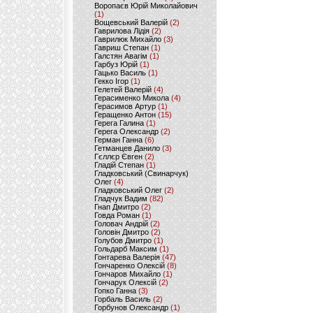
Воропаєв Юрій Миколайович
(1)
Вощевський Валерій
(2)
Гаврилова Лідія
(2)
Гаврилюк Михайло
(3)
Гавриш Степан
(1)
Галстян Авагім
(1)
Гарбуз Юрій
(1)
Гацько Василь
(1)
Гекко Ігор
(1)
Гелетей Валерій
(4)
Герасименко Микола
(4)
Герасимов Артур
(1)
Геращенко Антон
(15)
Герега Галина
(1)
Герега Олександр
(2)
Герман Ганна
(6)
Гетманцев Данило
(3)
Гєллєр Євген
(2)
Гладій Степан
(1)
Гладковський (Свинарчук)
Олег
(4)
Гладковський Олег
(2)
Гладчук Вадим
(82)
Гнап Дмитро
(2)
Говда Роман
(1)
Головач Андрій
(2)
Головін Дмитро
(2)
Голубов Дмитро
(1)
Гольдарб Максим
(1)
Гонтарева Валерія
(47)
Гончаренко Олексій
(8)
Гончаров Михайло
(1)
Гончарук Олексій
(2)
Гопко Ганна
(3)
Горбаль Василь
(2)
Горбунов Олександр
(1)