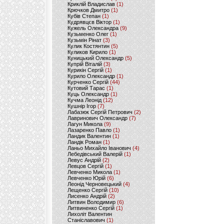
Криклій Владислав
(1)
Крючков Дмитро
(1)
Кубів Степан
(1)
Кудрявцєв Віктор
(1)
Кужель Олександра
(9)
Кузьменко Олег
(1)
Кузьмін Рінат
(3)
Кулик Костянтин
(5)
Куликов Кирило
(1)
Куницький Олександр
(5)
Купрій Віталій
(3)
Курикін Сергій
(1)
Курило Олександр
(1)
Курченко Сергій
(44)
Кутовий Тарас
(1)
Куць Олександр
(1)
Кучма Леонід
(12)
Кушнір Ігор
(7)
Лабазюк Сергій Петрович
(2)
Лавринович Олександр
(7)
Лагун Микола
(9)
Лазаренко Павло
(1)
Ландик Валентин
(1)
Ландік Роман
(1)
Ланьо Михайло Іванович
(4)
Лебедівський Валерій
(1)
Левус Андрій
(2)
Левцов Сергій
(1)
Левченко Микола
(1)
Левченко Юрій
(6)
Леонід Черновецький
(4)
Лещенко Сергій
(10)
Лисенко Андрій
(2)
Литвин Володимир
(6)
Литвиненко Сергій
(1)
Лихоліт Валентин
Станіславович
(1)