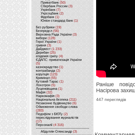
Приватбанк
(50)
Сбербанк России
(3)
Укрінбанк
(7)
Укрсоцбанк
(2)
Фідобанк
(1)
Юніон стандард банк
(1)
Без рубрики
(19)
Безпредєл
(56)
Верховна Рада України
(3)
вибори
(128)
Герої України
(1)
гривня
(3)
Дайджест
(1 233)
Дерибан
(25)
епідемія грипу
(4)
ЄДАПС: приватизація України
(5)
казнокрадство
(1)
контрабанда
(2)
корупція
(123)
Кримінал
(55)
Кутовий Тарас
(1)
Раніше пові
Лохотрон
(5)
Луценківщина
(1)
Насірова захи
Мафія
(32)
Наркомафія
(3)
447 переглядів
Національна безпека
(211)
Незаконне будівництво
(6)
Обмеження свободи слова
(283)
Педофіли з БЮТу
(2)
переслідування журналістів
(17)
Персоналії
(4 316)
Абдуллін Олександр
(3)
Комментариев