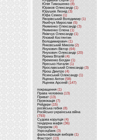
Юлдашев Сергій
(1)
Юлія Тимошенко
(8)
Юраков Олександр
(1)
Юрушев Леонід
(3)
Юфа Семен
(1)
Яворівський Володимир
(1)
Якибчук Мирослав
(5)
Якименко Олександр
(3)
Якименко Олена
(1)
Якімчук Олександр
(1)
Яловий Костянтин
Володимирович
(1)
Янковський Микола
(2)
Янукович Віктор
(64)
Янукович Олександр
(20)
Ярема Віталій
(4)
Яременко Богдан
(1)
Яресько Наталія
(1)
Ярославський Олександр
(3)
Ярош Дмитро
(4)
Ясинський Олександр
(1)
Яценко Антон
(58)
Яценюк Арсеній
(147)
покращення
(1)
Права человека
(13)
Приват
(13)
Провокація
(7)
Рейдери
(15)
російська гебня
(8)
Російсько-українська війна
(793)
Судова корупція
(4)
тендерна мафія
(36)
Тероризм
(4)
Укрсоцбанк
(3)
фальсифікація виборів
(1)
Фокстрот
(13)