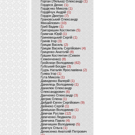
Горган (Лялька) Олександр
(1)
Гордеєв Денис
(1)
Гордієнко Микола
(1)
Гордійчук Андрій
(1)
Гордон Дмитро
(7)
Грановський Олександр
Михайлович
(10)
Гриб Вадим
(1)
Григоришин Костянтин
(5)
Гримчак Юрій
(1)
Гриневецький Сергій
(1)
Гринів Ігор
(3)
Грицак Василь
(2)
Грицак Василь Сергійович
(4)
Гриценко Анатолій
(8)
Грішин Костянтин (Семен
Семенченко)
(8)
Гройсман Володимир
(62)
Губський Богдан
(3)
Гудзь Наталія Ярославівна
(2)
Гужва Ігор
(1)
Гута Микола
(1)
Давиденко Валерій
(1)
Данилець Володимир
(1)
Данилюк Олександр
Олександрович
(6)
Данченко Олександр
(3)
Дегрик Олена
(1)
Дейдей Євген Сергійович
(9)
Дейнеко Сергій
(1)
Демішкан Володимир
(1)
Демчак Руслан
(12)
Демченко Людмила
(1)
Демчина Павло
(4)
Демчишин Володимир
(5)
Демчук Ольга
(1)
Денисенко Анатолій Петрович