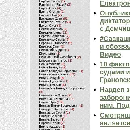
Барбул Павло
(1)
Електрон
Барвіненко Віталій
(3)
Барна Олег
(4)
Опублик
Барна Степан
(2)
Баулін Юрій
(2)
Бахматюк Олег
(91)
диктатор
Бахтеєва Тетяна
(55)
Бачун Олег
(3)
с Демчи
Бейлін Михайло
(1)
Бережна Ірина
(12)
Береза Борислав
(2)
#Саакашв
Березенко Сергій
(7)
Березкін Станіслав
(5)
и обозва
Березюк Олег
(2)
Білецький Андрій
(1)
Видео
Білик Ірина
(1)
Бірюков Юрій Сергійович
(2)
Блажівський Петро
(1)
10 факто
Бланк Максим
(3)
Бобов Геннадій
(2)
судами 
Бобов Геннадій Борисович
(1)
Богартирьова Раїса
(32)
Богдан Андрій
(8)
Грановс
Богдан Губський
(1)
Богдан Руслан
(8)
Нардеп з
Боголюбов Геннадій Борисович
(5)
Богомолець Ольга
(2)
заборони
Богуслаєв Вячеслав
(4)
Бойко Юрій
(13)
ним. Под
Бондар Віктор Васильович
(1)
Бондарєв Костянтин
(4)
Бондарчук Сергій
(1)
Смотрящ
Бондик Валерій
(1)
Бондик Віктор
(5)
является
Борзов Сергiй
(2)
Борис Адамов
(1)