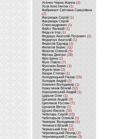
Усенко-Чорна Жанна
(2)
Усов Констянтин
(1)
Фабрикант Світлана Самуілівна
(2)
Фаєрмарк Сергій
(1)
Фаєрмарк Сергій
Олександрович
(1)
Файст Валерій
(1)
Федєєв Ігор
(1)
Федорук Анатолій Петрович
(2)
Федорчук Анатолій
(1)
Федосов Едуард
(1)
Филатов Борис
(11)
Філатов Олексій
(6)
Фірташ Дмитро
(28)
Фріз Ірина
(1)
Фукс Павло
(7)
Фуксман Борис
(1)
Фурсін Іван
(2)
Хмара Степан
(1)
Холодницький Назар
(15)
Холодов Андрій
(2)
Хоменко Володимир
(1)
Хомутиннік Віталій
(52)
Хорошевський Андрій
(1)
Царьов Олег
(1)
Циганков Андрій
(3)
Циплаков Руслан
(7)
Цуканов Віктор
(1)
Цушко Василь
(16)
Чеботарь Сергій
(15)
Чеботарьов Олексій
(1)
Чемерис Володимир
(1)
Чепинога Віталій
(1)
Черкаський Ігор
(12)
Черновецький Леонід
(2)
Черновецький Степан
(3)