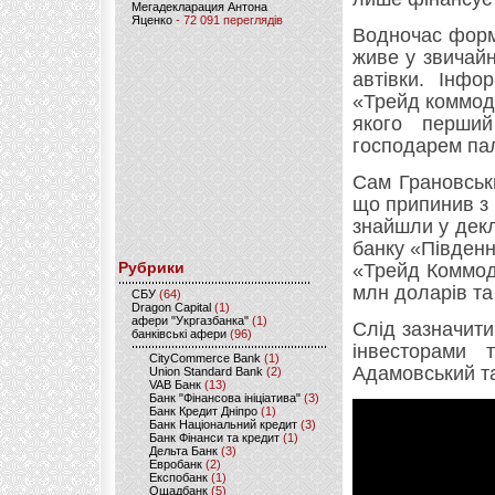
Мегадекларация Антона
Яценко
- 72 091 переглядів
Водночас форм
живе у звичай
автівки. Інф
«Трейд коммоді
якого перши
господарем па
Сам Грановськ
що припинив з 
знайшли у декл
банку «Південн
Рубрики
«Трейд Коммоді
млн доларів та
CБУ
(64)
Dragon Capital
(1)
афери "Укргазбанка"
(1)
Слід зазначити
банківські афери
(96)
інвесторами 
CityCommerce Bank
(1)
Адамовський т
Union Standard Bank
(2)
VAB Банк
(13)
Банк "Фінансова ініціатива"
(3)
Банк Кредит Дніпро
(1)
Банк Національний кредит
(3)
Банк Фінанси та кредит
(1)
Дельта Банк
(3)
Евробанк
(2)
Експобанк
(1)
Ощадбанк
(5)