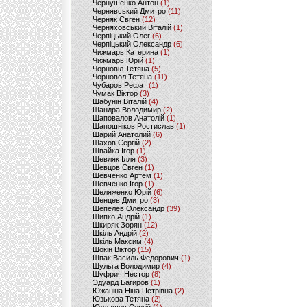
Чернушенко Антон
(1)
Чернявський Дмитро
(11)
Черняк Євген
(12)
Черняховський Віталій
(1)
Черпіцький Олег
(6)
Черпіцький Олександр
(6)
Чижмарь Катерина
(1)
Чижмарь Юрій
(1)
Чорновіл Тетяна
(5)
Чорновол Тетяна
(11)
Чубаров Рефат
(1)
Чумак Віктор
(3)
Шабунін Віталій
(4)
Шандра Володимир
(2)
Шаповалов Анатолій
(1)
Шапошніков Ростислав
(1)
Шарий Анатолий
(6)
Шахов Сергій
(2)
Швайка Ігор
(1)
Шевляк Ілля
(3)
Шевцов Євген
(1)
Шевченко Артем
(1)
Шевченко Ігор
(1)
Шеляженко Юрій
(6)
Шенцев Дмитро
(3)
Шепелев Олександр
(39)
Шипко Андрій
(1)
Шкиряк Зорян
(12)
Шкіль Андрій
(2)
Шкіль Максим
(4)
Шокін Віктор
(15)
Шпак Василь Федорович
(1)
Шульга Володимир
(4)
Шуфрич Нестор
(8)
Эдуард Багиров
(1)
Южаніна Ніна Петрівна
(2)
Юзькова Тетяна
(2)