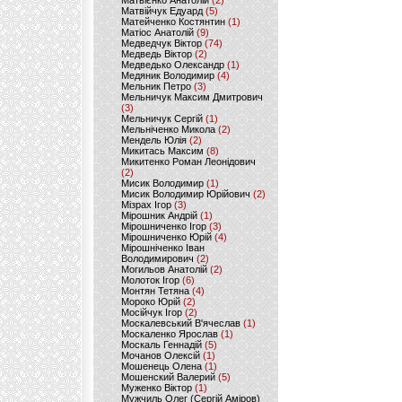
Матвієнко Анатолій
(2)
Матвійчук Едуард
(5)
Матейченко Костянтин
(1)
Матіос Анатолій
(9)
Медведчук Віктор
(74)
Медведь Віктор
(2)
Медведько Олександр
(1)
Медяник Володимир
(4)
Мельник Петро
(3)
Мельничук Максим Дмитрович
(3)
Мельничук Сергій
(1)
Мельніченко Микола
(2)
Мендель Юлія
(2)
Микитась Максим
(8)
Микитенко Роман Леонідович
(2)
Мисик Володимир
(1)
Мисик Володимир Юрійович
(2)
Мізрах Ігор
(3)
Мірошник Андрій
(1)
Мірошниченко Ігор
(3)
Мірошниченко Юрій
(4)
Мірошніченко Іван
Володимирович
(2)
Могильов Анатолій
(2)
Молоток Ігор
(6)
Монтян Тетяна
(4)
Мороко Юрій
(2)
Мосійчук Ігор
(2)
Москалевський В'ячеслав
(1)
Москаленко Ярослав
(1)
Москаль Геннадій
(5)
Мочанов Олексій
(1)
Мошенець Олена
(1)
Мошенский Валерий
(5)
Муженко Віктор
(1)
Мужчиль Олег (Сергій Аміров)