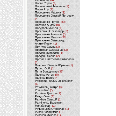
Сергійович
(4)
Попко Сергій
(1)
Поплавський Михайло
(2)
Попов Ігор
(2)
Порошенко Марина
(1)
Порошенко Олексій Петрович
(4)
Порошенко Петро
(465)
Портнов Андрій
(9)
Потураєв Микита
(1)
Прессман Олександр
(3)
Присяжнюк Анатолій
(5)
Присяжнюк Микола
(38)
Присяжнюк Олександр
Анатолійович
(1)
Притула Олена
(3)
Прогнімак Олександр
(35)
Продан Мирослав
(1)
Продан Оксана
(2)
Протас Святослав Вікторович
(1)
Пташник Вікторія Юріївна
(1)
Путас Юрій
(1)
Путін Володимир
(38)
Пшонка Артем
(8)
Пшонка Віктор
(4)
Рабінович Вадим Зіновійович
(6)
Разумков Дмитро
(3)
Райнін Ігор
(5)
Ратніков Дмитро
(1)
Рачук Олег
(1)
Резніков Олексій
(1)
Резніченко Валентин
Михайлович
(1)
Речинський Станіслав
(1)
Рибак Володимир
(1)
Рибаков Микола
(1)