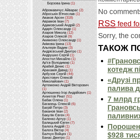
Борзова Ірина
(1)
No comments
Абромавичус Айварас
(2)
Аброськін В’ячеслав
(1)
Аваков Арсен
(318)
RSS
Аврамов Іван
(7)
feed fo
Адамовський Андрій
(2)
Адаріч Олександр
(1)
Азаров Микола
(12)
Sorry, the co
Азаров Олексій
(9)
Акименко Олександр
(1)
Акімова Ірина
(13)
ТАКОЖ ПО
Альперін Вадим
(3)
Андрієвський Дмитро
(1)
Андрушко Сергій
(1)
Апостол Михайло
(1)
#Грановс
Ар'єв Володимир
(1)
Арабей Денис
(1)
котедж п
Арахамія Давид
(1)
Арбузов Сергій
(44)
Арестович Олексій
«Друзі п
Миколайович
(1)
Артеменко Андрій Вікторович
палива д
(1)
Артюшенко Ігор Андрійович
(1)
Ахметов Рінат
(51)
7 млрд г
Бабак Олена
(1)
Баганець Олексій
(6)
Грановсь
Багрій Петро
(3)
Баканов Іван
(2)
паливних
Бакулін Євген
(4)
Баленко Артур
(1)
Балицький Євген
(7)
Порошен
Балога Андрій
(1)
Балога Віктор
(4)
$928 тися
Балчун Войцех
(1)
Банас Дмитро
(1)