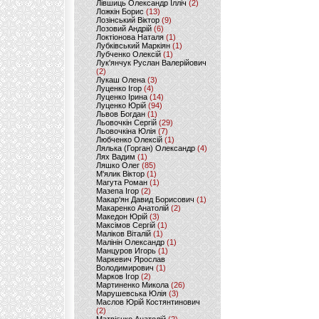
Лівшиць Олександр Ілліч
(2)
Ложкін Борис
(13)
Лозінський Віктор
(9)
Лозовий Андрій
(6)
Локтіонова Наталя
(1)
Лубківський Маркіян
(1)
Лубченко Олексій
(1)
Лук'янчук Руслан Валерійович
(2)
Лукаш Олена
(3)
Луценко Ігор
(4)
Луценко Ірина
(14)
Луценко Юрій
(94)
Львов Богдан
(1)
Льовочкін Сергій
(29)
Льовочкіна Юлія
(7)
Любченко Олексій
(1)
Лялька (Горган) Олександр
(4)
Лях Вадим
(1)
Ляшко Олег
(85)
М'ялик Віктор
(1)
Магута Роман
(1)
Мазепа Ігор
(2)
Макар'ян Давид Борисович
(1)
Макаренко Анатолій
(2)
Македон Юрій
(3)
Максімов Сергій
(1)
Маліков Віталій
(1)
Малінін Олександр
(1)
Манцуров Игорь
(1)
Маркевич Ярослав
Володимирович
(1)
Марков Ігор
(2)
Мартиненко Микола
(26)
Марушевська Юлія
(3)
Маслов Юрій Костянтинович
(2)