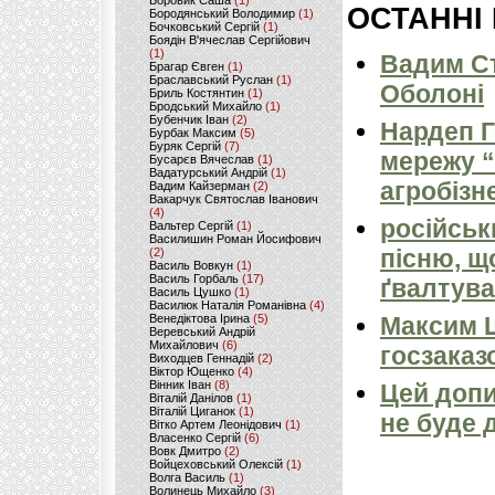
Боровик Саша
(1)
ОСТАННІ
Бородянський Володимир
(1)
Бочковський Сергій
(1)
Боядін В'ячеслав Сергійович
(1)
Вадим Ст
Брагар Євген
(1)
Браславський Руслан
(1)
Оболоні
Бриль Костянтин
(1)
Бродський Михайло
(1)
Бубенчик Іван
(2)
Нардеп 
Бурбак Максим
(5)
Буряк Сергій
(7)
мережу “
Бусарєв Вячеслав
(1)
Вадатурський Андрій
(1)
агробізн
Вадим Кайзерман
(2)
Вакарчук Святослав Іванович
(4)
російськ
Вальтер Сергій
(1)
Василишин Роман Йосифович
пісню, щ
(2)
Василь Вовкун
(1)
Василь Горбаль
(17)
ґвалтува
Василь Цушко
(1)
Василюк Наталія Романівна
(4)
Венедіктова Ірина
(5)
Максим 
Веревський Андрій
Михайлович
(6)
госзаказ
Виходцев Геннадій
(2)
Віктор Ющенко
(4)
Вінник Іван
(8)
Цей допи
Віталій Данілов
(1)
Віталій Циганок
(1)
не буде 
Вітко Артем Леонідович
(1)
Власенко Сергій
(6)
Вовк Дмитро
(2)
Войцеховський Олексій
(1)
Волга Василь
(1)
Волинець Михайло
(3)