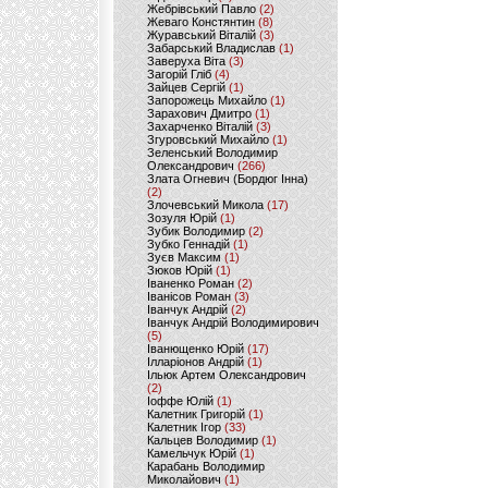
Жебрівський Павло
(2)
Жеваго Констянтин
(8)
Журавський Віталій
(3)
Забарський Владислав
(1)
Заверуха Віта
(3)
Загорій Гліб
(4)
Зайцев Сергій
(1)
Запорожець Михайло
(1)
Зарахович Дмитро
(1)
Захарченко Віталій
(3)
Згуровський Михайло
(1)
Зеленський Володимир
Олександрович
(266)
Злата Огневич (Бордюг Інна)
(2)
Злочевський Микола
(17)
Зозуля Юрій
(1)
Зубик Володимир
(2)
Зубко Геннадій
(1)
Зуєв Максим
(1)
Зюков Юрій
(1)
Іваненко Роман
(2)
Іванісов Роман
(3)
Іванчук Андрій
(2)
Іванчук Андрій Володимирович
(5)
Іванющенко Юрій
(17)
Ілларіонов Андрій
(1)
Ільюк Артем Олександрович
(2)
Іоффе Юлій
(1)
Калетник Григорій
(1)
Калетник Ігор
(33)
Кальцев Володимир
(1)
Камельчук Юрій
(1)
Карабань Володимир
Миколайович
(1)