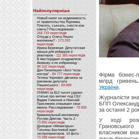
Найпопулярніше
Новый налог на недвижимость
от правительства Яценюка.
Платить, съехать, снести или
сжечь? Расследование
-
269 733 переглядів
Откуда у Олега Ляшко
миллионы?
- 173 293
переглядів
Ирина Бережная. Депутатская
крыша для рейдеров и
рекетиров
- 111 365 переглядів
В Амстердаме поздравляли
Акимову и ее избранницу
-
98 102 переглядів
Дон Пилипишин і його “коза-
Фірма бізнес-
ностра”
- 84 777 переглядів
Тетяна Чорновіл: дівчинка за
млрд гривень
викликом депутата
Пашинського
- 83 689
України
.
переглядів
УНИАН за $12 тысяч удалил
статью про митинг под СБУ.
Журналісти зна
Вадим Симонов и Николай
БПП Олександр
Присяжнюк отмывают свои
имена. Расследование
- 75 800
за останні 2 р
переглядів
Криминальный миллионер
Руслан Демчак. Часть 2
-
У ході розс
73 855 переглядів
Грановського
Донецкое «Межигорье»
Татьяны Бахтеевой ждет
власником вка
экспроприаторов. 10 фото
-
73 288 переглядів
лише фінансує 