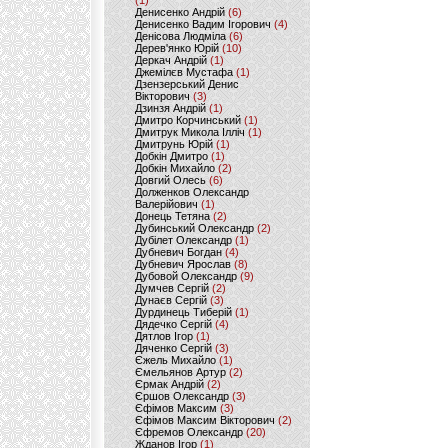
(1)
Денисенко Андрій
(6)
Денисенко Вадим Ігорович
(4)
Денісова Людміла
(6)
Дерев'янко Юрій
(10)
Деркач Андрій
(1)
Джемілєв Мустафа
(1)
Дзензерський Денис
Вікторович
(3)
Дзинзя Андрій
(1)
Дмитро Корчинський
(1)
Дмитрук Микола Ілліч
(1)
Дмитрунь Юрій
(1)
Добкін Дмитро
(1)
Добкін Михайло
(2)
Довгий Олесь
(6)
Долженков Олександр
Валерійович
(1)
Донець Тетяна
(2)
Дубинський Олександр
(2)
Дубілет Олександр
(1)
Дубневич Богдан
(4)
Дубневич Ярослав
(8)
Дубовой Олександр
(9)
Думчев Сергій
(2)
Дунаєв Сергій
(3)
Дурдинець Тиберій
(1)
Дядечко Сергій
(4)
Дятлов Ігор
(1)
Дяченко Сергій
(3)
Єжель Михайло
(1)
Ємельянов Артур
(2)
Єрмак Андрій
(2)
Єршов Олександр
(3)
Єфімов Максим
(3)
Єфімов Максим Вікторович
(2)
Єфремов Олександр
(20)
Жданов Ігор
(1)