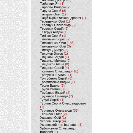
Табачник Дмитро
(6)
Табачник Ян
(1)
Тарасюк Валерій
(2)
Тарута Сергій
(8)
Татаров Олег
(1)
Тацій Юрій Олександрович
(1)
Терещенко Юрій
(1)
Терещук Олександр
(6)
Терьохін Сергій
(2)
Тетерук Андрій
(1)
Тигіпко Сергій
(1)
Тимонькін Борис
(2)
Тимошенко Юлія
(135)
Тимошенко Юрій
(3)
Тимчук Дмитро
(3)
Тихонов Віктор
(1)
Тицький Богдан
(1)
Тищенко Микола
(2)
Тищенко Олена
(8)
Тищенко Сергій
(4)
Ткаченко Олександр
(10)
Требушкін Руслан
(1)
Тригубенко Сергій
(6)
Трофименко Вадим
(1)
Троян Вадим
(6)
Труба Роман
(3)
Трубаров Віталій
(2)
Труханов Геннадій
(7)
Тулуб Сергій
(1)
Турчин Сергій Олександрович
(1)
Турчинов Олександр
(35)
Тягнибок Олег
(2)
Ударцов Юрій
(1)
Уколов Віктор
(4)
Уманський Ігор Іванович
(1)
Урбанський Олександр
Ігорович
(1)