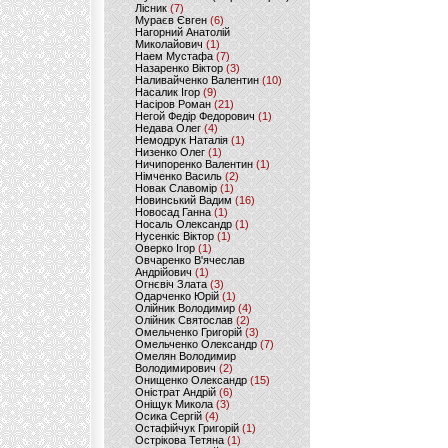
Лісник
(7)
Мураєв Євген
(6)
Нагорний Анатолій
Миколайович
(1)
Наем Мустафа
(7)
Назаренко Віктор
(3)
Наливайченко Валентин
(10)
Насалик Ігор
(9)
Насіров Роман
(21)
Негой Федір Федорович
(1)
Недава Олег
(4)
Немодрук Наталія
(1)
Низенко Олег
(1)
Ничипоренко Валентин
(1)
Німченко Василь
(2)
Новак Славомір
(1)
Новинський Вадим
(16)
Новосад Ганна
(1)
Носаль Олександр
(1)
Нусенкіс Віктор
(1)
Оверко Ігор
(1)
Овчаренко В'ячеслав
Андрійович
(1)
Огнєвіч Злата
(3)
Одарченко Юрій
(1)
Олійник Володимир
(4)
Олійник Святослав
(2)
Омельченко Григорій
(3)
Омельченко Олександр
(7)
Омелян Володимир
Володимирович
(2)
Онищенко Олександр
(15)
Оністрат Андрій
(6)
Оніщук Микола
(3)
Осика Сергій
(4)
Остафійчук Григорій
(1)
Острікова Тетяна
(1)