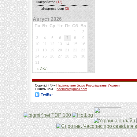
шахрайство
(12)
aliexpress.com
(3)
Август 2026
Пн
Вт
Ср
Чт
Пт
Сб
Вс
1
2
3
4
5
6
7
8
9
10
11
12
13
14
15
16
17
18
19
20
21
22
23
24
25
26
27
28
29
30
31
« Июл
Copyright © –
Національне Бюро Розслідувань України
Пишіть нам –
nacburo@gmail.com
.