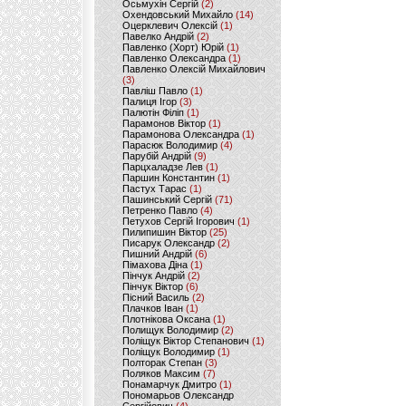
Осьмухін Сергій
(2)
Охендовський Михайло
(14)
Оцерклевич Олексій
(1)
Павелко Андрій
(2)
Павленко (Хорт) Юрій
(1)
Павленко Олександра
(1)
Павленко Олексій Михайлович
(3)
Павліш Павло
(1)
Палиця Ігор
(3)
Палютін Філіп
(1)
Парамонов Віктор
(1)
Парамонова Олександра
(1)
Парасюк Володимир
(4)
Парубій Андрій
(9)
Парцхаладзе Лев
(1)
Паршин Константин
(1)
Пастух Тарас
(1)
Пашинський Сергій
(71)
Петренко Павло
(4)
Петухов Сергій Ігорович
(1)
Пилипишин Віктор
(25)
Писарук Олександр
(2)
Пишний Андрій
(6)
Пімахова Діна
(1)
Пінчук Андрій
(2)
Пінчук Віктор
(6)
Пісний Василь
(2)
Плачков Іван
(1)
Плотнікова Оксана
(1)
Полищук Володимир
(2)
Поліщук Віктор Степанович
(1)
Поліщук Володимир
(1)
Полторак Степан
(3)
Поляков Максим
(7)
Понамарчук Дмитро
(1)
Пономарьов Олександр