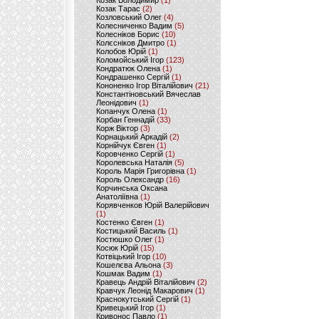
Козак Володимир
(1)
Козак Тарас
(2)
Козловський Олег
(4)
Колесниченко Вадим
(5)
Колесніков Борис
(10)
Колєсніков Дмитро
(1)
Колобов Юрій
(1)
Коломойський Ігор
(123)
Кондратюк Олена
(1)
Кондрашенко Сергій
(1)
Кононенко Ігор Віталійович
(21)
Константіновський Вячеслав
Леонідович
(1)
Копанчук Олена
(1)
Корбан Геннадій
(33)
Корж Віктор
(3)
Корнацький Аркадій
(2)
Корнійчук Євген
(1)
Коровченко Сергій
(1)
Королевська Наталія
(5)
Король Марія Григорівна
(1)
Король Олександр
(16)
Корчинська Оксана
Анатоліївна
(1)
Корявченков Юрій Валерійович
(1)
Костенко Євген
(1)
Костицький Василь
(1)
Костюшко Олег
(1)
Косюк Юрій
(15)
Котвіцький Ігор
(10)
Кошелєва Альона
(3)
Кошмак Вадим
(1)
Кравець Андрій Віталійович
(2)
Кравчук Леонід Макарович
(1)
Краснокутський Сергій
(1)
Кривецький Ігор
(1)
Кривонос Павло
(1)