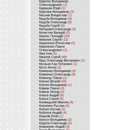
Каретко Володимир
Олександрович
(1)
Кармазін Юрій
(1)
Карплюк Володимир
(3)
Каськів Владислав
(7)
Кацуба Володимир
(4)
Кацуба Олександр
(8)
Кацуба Сергій
(5)
Квіташвілі Олександр
(3)
Келестин Валерій
(2)
Кернес Геннадій
(14)
Кивалов Сергій
(12)
Кириленко В’ячеслав
(2)
Кириленко Павло
Олександрович
(1)
Ківа Ілля
(5)
Ківалов Сергій
(46)
Кірш Олександр Вікторович
(1)
Кісільов Ігор Петрович
(1)
Кіссе Антон
(2)
Клименко Володимир
(4)
Клименко Олександр
(8)
Климець Павло
(1)
Кличко Віталій
(55)
Кличко Володимир
(1)
Клімкін Павло
(4)
Клімов Леонід
(2)
Клюєв Андрій
(6)
Клюєв Сергій
(5)
Княжицький Микола
(4)
Князевич Руслан
(2)
Кобзон Иосиф
(2)
Коболєв Андрій
(4)
Ковалів Юлія
(1)
Ковтун Володимир
(2)
Кодола Олександр
(2)
Кожемякін Андрій
(3)