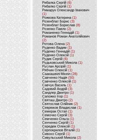
Рибалка Сергій
(6)
Рибалко Сергій
(1)
Римарук Олександр Іванович
(1)
Рожкова Катерина
(1)
Розенблат Борис
(3)
Розенблат Борислав
(8)
Розенко Павло
(2)
Романенко Геннадій
(1)
Романов Роман Анатолійович
(2)
Ротова Олена
(2)
Руденко Вадим
(1)
Руденко Геннадій
(1)
Руденко Олексій
(1)
Рудик Сергій
(6)
Рудьковський Микола
(1)
Руслан Арсірій
(1)
Рябчин Олексій
(1)
Саакашвілі Міхеіл
(28)
Савченко Надія
(50)
Савченко Олексій
(1)
Савчук Василь
(1)
Садовий Андрій
(3)
Сандлер Дмитро
(1)
Сапожко Ігор
(1)
Святаш Дмитро
(2)
Святослав Олійник
(2)
Севрюков Владислав
(1)
Семерак Остап
(1)
Семочко Сергій
(3)
Семченко Ольга
(1)
Сенченко Сергій
(1)
Середюк Олексій
(1)
Серпокрилов Віталій
(1)
Сивохо Сергій
(1)
Сивульський Микола
(2)