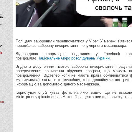
ть
и
Поліцаям заборонили переписуватися у Viber. У мережі з’явивс
передбачає заборону використання популярного месенджера.
ая
ів
Відповідною інформацією поділився у Facebook кор
повідомляє
Національне бюро розслідувань України
.
Згідно з дорученням, метою заборони використання працівни
попередження поширення вірусних програм, що можуть п
повідомлення. Відтепер копи не мають права обмінюватися 
мультимедіа), які містять службову, конфіденційну чи під гри
інформацію за допомогою даного месенджера.
Користувач опублікував фото, на яких видно, що не зважаю
міністра внутрішніх справ Антон Геращенко все ще користується
800