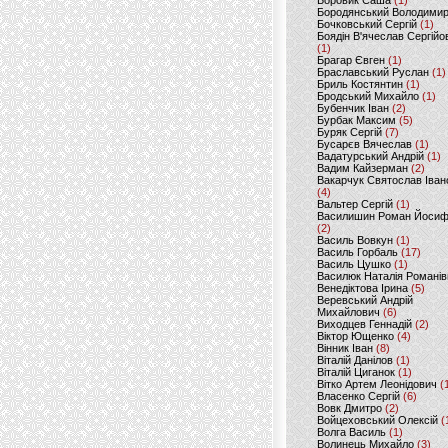
Боровик Саша
(1)
Бородянський Володими
Бочковський Сергій
(1)
Боядін В'ячеслав Сергійо
(1)
Брагар Євген
(1)
Браславський Руслан
(1)
Бриль Костянтин
(1)
Бродський Михайло
(1)
Бубенчик Іван
(2)
Бурбак Максим
(5)
Буряк Сергій
(7)
Бусарєв Вячеслав
(1)
Вадатурський Андрій
(1)
Вадим Кайзерман
(2)
Вакарчук Святослав Іван
(4)
Вальтер Сергій
(1)
Василишин Роман Йоси
(2)
Василь Вовкун
(1)
Василь Горбаль
(17)
Василь Цушко
(1)
Василюк Наталія Романів
Венедіктова Ірина
(5)
Веревський Андрій
Михайлович
(6)
Виходцев Геннадій
(2)
Віктор Ющенко
(4)
Вінник Іван
(8)
Віталій Данілов
(1)
Віталій Циганок
(1)
Вітко Артем Леонідович
(
Власенко Сергій
(6)
Вовк Дмитро
(2)
Войцеховський Олексій
(
Волга Василь
(1)
Волинець Михайло
(3)