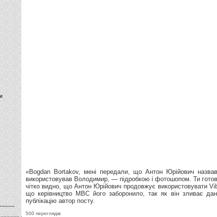
и
«Bogdan Bortakov, мені передали, що Антон Юрійович назва
використовував Володимир, — підробкою і фотошопом. Ти готови
чітко видно, що Антон Юрійович продовжує використовувати Vib
що керівництво МВС його заборонило, так як він зливає да
публікацію автор посту.
500 переглядів