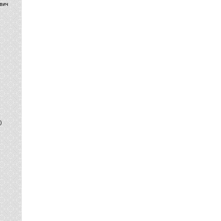
вич
)