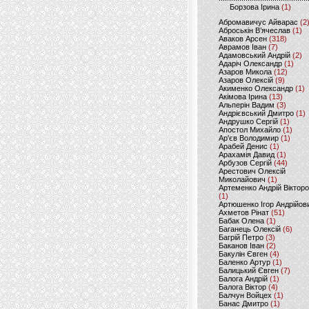
Борзова Ірина
(1)
Абромавичус Айварас
(2
Аброськін В’ячеслав
(1)
Аваков Арсен
(318)
Аврамов Іван
(7)
Адамовський Андрій
(2)
Адаріч Олександр
(1)
Азаров Микола
(12)
Азаров Олексій
(9)
Акименко Олександр
(1)
Акімова Ірина
(13)
Альперін Вадим
(3)
Андрієвський Дмитро
(1)
Андрушко Сергій
(1)
Апостол Михайло
(1)
Ар'єв Володимир
(1)
Арабей Денис
(1)
Арахамія Давид
(1)
Арбузов Сергій
(44)
Арестович Олексій
Миколайович
(1)
Артеменко Андрій Віктор
(1)
Артюшенко Ігор Андрійов
Ахметов Рінат
(51)
Бабак Олена
(1)
Баганець Олексій
(6)
Багрій Петро
(3)
Баканов Іван
(2)
Бакулін Євген
(4)
Баленко Артур
(1)
Балицький Євген
(7)
Балога Андрій
(1)
Балога Віктор
(4)
Балчун Войцех
(1)
Банас Дмитро
(1)