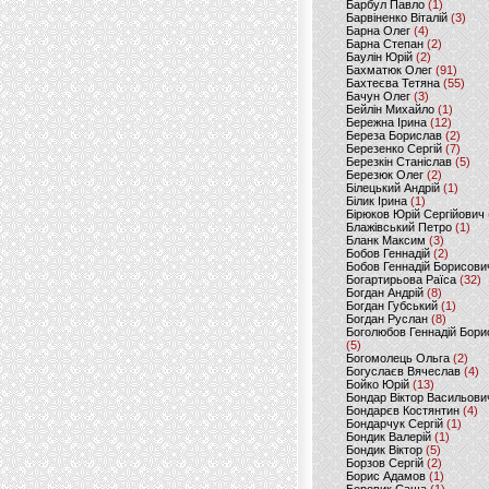
Барбул Павло
(1)
Барвіненко Віталій
(3)
Барна Олег
(4)
Барна Степан
(2)
Баулін Юрій
(2)
Бахматюк Олег
(91)
Бахтеєва Тетяна
(55)
Бачун Олег
(3)
Бейлін Михайло
(1)
Бережна Ірина
(12)
Береза Борислав
(2)
Березенко Сергій
(7)
Березкін Станіслав
(5)
Березюк Олег
(2)
Білецький Андрій
(1)
Білик Ірина
(1)
Бірюков Юрій Сергійович
Блажівський Петро
(1)
Бланк Максим
(3)
Бобов Геннадій
(2)
Бобов Геннадій Борисови
Богартирьова Раїса
(32)
Богдан Андрій
(8)
Богдан Губський
(1)
Богдан Руслан
(8)
Боголюбов Геннадій Бори
(5)
Богомолець Ольга
(2)
Богуслаєв Вячеслав
(4)
Бойко Юрій
(13)
Бондар Віктор Васильови
Бондарєв Костянтин
(4)
Бондарчук Сергій
(1)
Бондик Валерій
(1)
Бондик Віктор
(5)
Борзов Сергiй
(2)
Борис Адамов
(1)