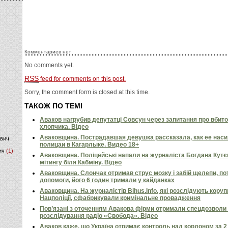
)
Комментариев нет
No comments yet.
RSS
feed for comments on this post.
Sorry, the comment form is closed at this time.
ТАКОЖ ПО ТЕМІ
Аваков нагрубив депутатці Совсун через запитання про вбито
хлопчика. Відео
Аваковщина. Пострадавшая девушка рассказала, как ее наси
ович
полицаи в Кагарлыке. Видео 18+
ич
(1)
Аваковщина. Поліцейські напали на журналіста Богдана Кутє
мітингу біля Кабміну. Відео
Аваковщина. Слончак отримав струс мозку і забій щелепи, по
допомоги, його 6 годин тримали у кайданках
Аваковщина. На журналістів Bihus.Info, які розслідують коруп
Нацполіції, сфабрикували кримінальне провадження
Пов’язані з оточенням Авакова фірми отримали спецдозволи 
розслідування радіо «Свобода». Відео
Аваков каже, що Україна отримає контроль над кордоном за 2 д