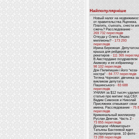
Найпопулярніше
Новый налог на недвижимос
от правительства Яценюка.
Платить, съехать, снести ил
сжечь? Расследование
-
269 732 переглядів
Откуда у Олега Ляшко
миллионы?
- 173 293
переглядів
Ирина Бережная. Депутатск
крыша для рейдеров и
рекетиров
- 111 365 перегляд
В Амстердаме поздравляли
Акимову и ее избранницу
-
98 102 переглядів
Дон Пилипишин і його “коза-
ностра”
- 84 777 переглядів
Тетяна Чорновіл: дівчинка за
викликом депутата
Пашинського
- 83 688
переглядів
УНИАН за $12 тысяч удалил
статью про митинг под СБУ.
Вадим Симонов и Николай
Присяжнюк отмывают свои
имена. Расследование
- 75 
переглядів
Криминальный миллионер
Руслан Демчак. Часть 2
-
73 855 переглядів
Донецкое «Межигорье»
Татьяны Бахтеевой ждет
экспроприаторов. 10 фото
-
73 288 переглядів