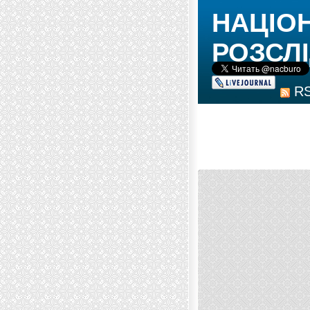
НАЦІО
РОЗСЛІ
R