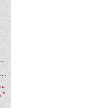
а"
(3)
т
(3)
)