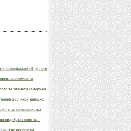
го поліцейськими 5-річного
ловали и избивали
пова та зламати камеру на
трапив до лікарні швидкої
ційні статки керівництва
на видобуток золота, –
ні (!) до виборів на