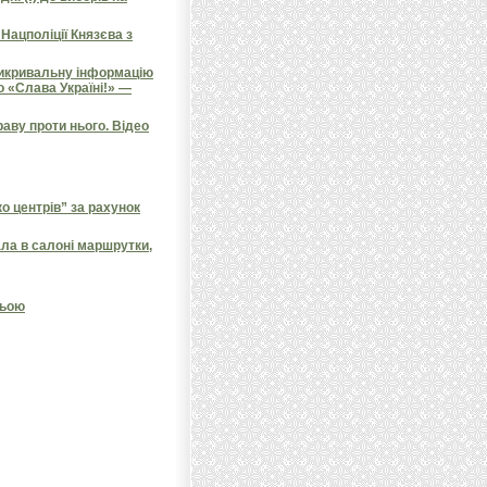
Нацполіції Князєва з
викривальну інформацію
о «Слава Україні!» —
аву проти нього. Відео
 центрів” за рахунок
ала в салоні маршрутки,
ньою