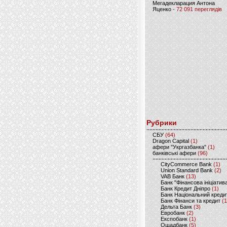
Мегадекларация Антона
Яценко
- 72 091 переглядів
Рубрики
CБУ
(64)
Dragon Capital
(1)
афери "Укргазбанка"
(1)
банківські афери
(96)
CityCommerce Bank
(1)
Union Standard Bank
(2)
VAB Банк
(13)
Банк "Фінансова ініціатив
Банк Кредит Дніпро
(1)
Банк Національний креди
Банк Фінанси та кредит
(1
Дельта Банк
(3)
Евробанк
(2)
Експобанк
(1)
Ощадбанк
(5)