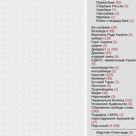
Приватбанк
(50)
Сбербанк России
(3)
Укрінбанк
(7)
Укрсоцбанк
(2)
Фідобанк
(1)
Юніон стандард банк
(1)
Без рубрики
(19)
Безпредєл
(56)
Верховна Рада України
(3)
вибори
(128)
Герої України
(1)
гривня
(3)
Дайджест
(1 233)
Дерибан
(25)
епідемія грипу
(4)
ЄДАПС: приватизація Україн
(5)
казнокрадство
(1)
контрабанда
(2)
корупція
(123)
Кримінал
(55)
Кутовий Тарас
(1)
Лохотрон
(5)
Луценківщина
(1)
Мафія
(32)
Наркомафія
(3)
Національна безпека
(211)
Незаконне будівництво
(6)
Обмеження свободи слова
(283)
Педофіли з БЮТу
(2)
переслідування журналістів
(17)
Персоналії
(4 316)
Абдуллін Олександр
(3)