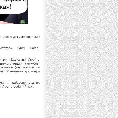
я зразок документа, який
истувач Greg Davis,
ками Нацполіції Viber є
ерехоплювати службові
файлами (текстовими чи
фом «обмеження доступу»
чи на заборону, радник
 Viber у робочий час.