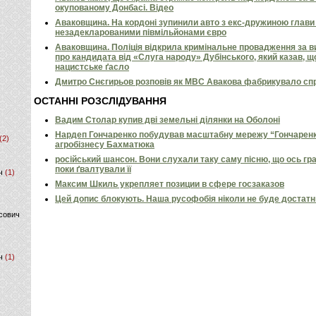
окупованому Донбасі. Відео
Аваковщина. На кордоні зупинили авто з екс-дружиною глави 
незадекларованими півмільйонами євро
Аваковщина. Поліція відкрила кримінальне провадження за 
про кандидата від «Слуга народу» Дубінського, який казав, щ
нацистське ґасло
Дмитро Снєгирьов розповів як МВС Авакова фабрикувало спр
ОСТАННІ РОЗСЛІДУВАННЯ
Вадим Столар купив дві земельні ділянки на Оболоні
Нардеп Гончаренко побудував масштабну мережу “Гончаренко
(2)
агробізнесу Бахматюка
російський шансон. Вони слухали таку саму пісню, що ось гр
поки ґвалтували її
ч
(1)
Максим Шкиль укрепляет позиции в сфере госзаказов
Цей допис блокують. Наша русофобія ніколи не буде достат
сович
ч
(1)