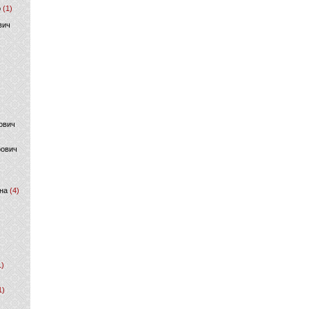
р
(1)
вич
ович
фович
на
(4)
1)
1)