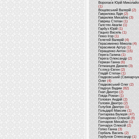
Воропаєв Юрій Миколайо
(1)
Вощевський Валерій
(2)
Гаврилова Лідія
(2)
Гаврилюк Михайло
(3)
Гавриш Степан
(1)
Галстян Авагім
(1)
Гарбуз Юрій
(1)
Гацько Василь
(1)
Гекко Ігор
(1)
Гелетей Валерій
(4)
Герасименко Микола
(4)
Герасимов Артур
(1)
Геращенко Антон
(15)
Герега Галина
(1)
Герега Олександр
(2)
Герман Ганна
(6)
Гетманцев Данило
(3)
Гєллєр Євген
(2)
Гладій Степан
(1)
Гладковський (Свинарчук
Олег
(4)
Гладковський Олег
(2)
Гладчук Вадим
(82)
Гнап Дмитро
(2)
Говда Роман
(1)
Головач Андрій
(2)
Головін Дмитро
(2)
Голубов Дмитро
(1)
Гольдарб Максим
(1)
Гонтарева Валерія
(47)
Гончаренко Олексій
(8)
Гончаров Михайло
(1)
Гончарук Олексій
(2)
Гопко Ганна
(3)
Горбаль Василь
(2)
Горбунов Олександр
(1)