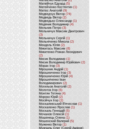
Матвієнко Анатолій
(2)
Матвійчук Едуард
(5)
Матейченко Костянтин
(1)
Матіос Анатолій
(9)
Медведчук Віктор
(74)
Медведь Віктор
(2)
Медведько Олександр
(1)
Медяник Володимир
(4)
Мельник Петро
(3)
Мельничук Максим Дмитрович
(3)
Мельничук Сергій
(1)
Мельніченко Микола
(2)
Мендель Юлія
(2)
Микитась Максим
(8)
Микитенко Роман Леонідович
(2)
Мисик Володимир
(1)
Мисик Володимир Юрійович
(2)
Мізрах Ігор
(3)
Мірошник Андрій
(1)
Мірошниченко Ігор
(3)
Мірошниченко Юрій
(4)
Мірошніченко Іван
Володимирович
(2)
Могильов Анатолій
(2)
Молоток Ігор
(6)
Монтян Тетяна
(4)
Мороко Юрій
(2)
Мосійчук Ігор
(2)
Москалевський В'ячеслав
(1)
Москаленко Ярослав
(1)
Москаль Геннадій
(5)
Мочанов Олексій
(1)
Мошенець Олена
(1)
Мошенский Валерий
(5)
Муженко Віктор
(1)
Мужчиль Олег (Сергій Аміров)