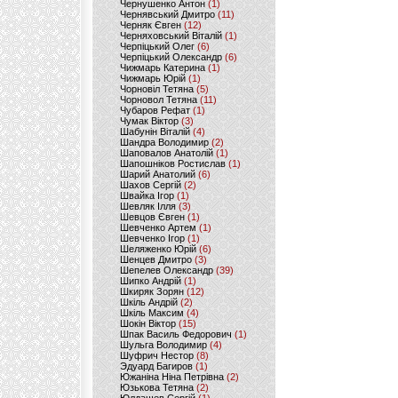
Чернушенко Антон
(1)
Чернявський Дмитро
(11)
Черняк Євген
(12)
Черняховський Віталій
(1)
Черпіцький Олег
(6)
Черпіцький Олександр
(6)
Чижмарь Катерина
(1)
Чижмарь Юрій
(1)
Чорновіл Тетяна
(5)
Чорновол Тетяна
(11)
Чубаров Рефат
(1)
Чумак Віктор
(3)
Шабунін Віталій
(4)
Шандра Володимир
(2)
Шаповалов Анатолій
(1)
Шапошніков Ростислав
(1)
Шарий Анатолий
(6)
Шахов Сергій
(2)
Швайка Ігор
(1)
Шевляк Ілля
(3)
Шевцов Євген
(1)
Шевченко Артем
(1)
Шевченко Ігор
(1)
Шеляженко Юрій
(6)
Шенцев Дмитро
(3)
Шепелев Олександр
(39)
Шипко Андрій
(1)
Шкиряк Зорян
(12)
Шкіль Андрій
(2)
Шкіль Максим
(4)
Шокін Віктор
(15)
Шпак Василь Федорович
(1)
Шульга Володимир
(4)
Шуфрич Нестор
(8)
Эдуард Багиров
(1)
Южаніна Ніна Петрівна
(2)
Юзькова Тетяна
(2)