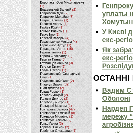
Воропаєв Юрій Миколайович
Генпроку
(1)
Вощевський Валерій
(2)
уплаты 
Гаврилова Лідія
(2)
Гаврилюк Михайло
(3)
Хомутын
Гавриш Степан
(1)
Галстян Авагім
(1)
Гарбуз Юрій
(1)
У Києві 
Гацько Василь
(1)
Гекко Ігор
(1)
екс-регі
Гелетей Валерій
(4)
Герасименко Микола
(4)
Герасимов Артур
(1)
Як забра
Геращенко Антон
(15)
Герега Галина
(1)
Герега Олександр
(2)
екс-регі
Герман Ганна
(6)
Гетманцев Данило
(3)
Розсліду
Гєллєр Євген
(2)
Гладій Степан
(1)
Гладковський (Свинарчук)
ОСТАННІ
Олег
(4)
Гладковський Олег
(2)
Гладчук Вадим
(82)
Гнап Дмитро
(2)
Вадим Ст
Говда Роман
(1)
Головач Андрій
(2)
Оболоні
Головін Дмитро
(2)
Голубов Дмитро
(1)
Гольдарб Максим
(1)
Нардеп 
Гонтарева Валерія
(47)
Гончаренко Олексій
(8)
мережу “
Гончаров Михайло
(1)
Гончарук Олексій
(2)
агробізн
Гопко Ганна
(3)
Горбаль Василь
(2)
Горбунов Олександр
(1)