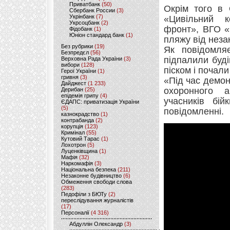
Приватбанк
(50)
Окрім того в 
Сбербанк России
(3)
Укрінбанк
(7)
«Цивільний к
Укрсоцбанк
(2)
фронт», ВГО «
Фідобанк
(1)
Юніон стандард банк
(1)
пляжу від неза
Без рубрики
(19)
Як повідомляє
Безпредєл
(56)
підпалили буді
Верховна Рада України
(3)
вибори
(128)
піском і почал
Герої України
(1)
гривня
(3)
«Під час демон
Дайджест
(1 233)
охоронного а
Дерибан
(25)
епідемія грипу
(4)
учасників бі
ЄДАПС: приватизація України
(5)
повідомленні.
казнокрадство
(1)
контрабанда
(2)
корупція
(123)
Кримінал
(55)
Кутовий Тарас
(1)
Лохотрон
(5)
Луценківщина
(1)
Мафія
(32)
Наркомафія
(3)
Національна безпека
(211)
Незаконне будівництво
(6)
Обмеження свободи слова
(283)
Педофіли з БЮТу
(2)
переслідування журналістів
(17)
Персоналії
(4 316)
Абдуллін Олександр
(3)