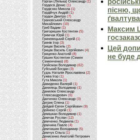
російськ
Горган (Лялька) Олександр
(1)
Гордеєв Денис
(1)
пісню, щ
Гордієнко Микола
(1)
Гордійчук Андрій
(1)
Гордон Дмитро
(7)
ґвалтува
Грановський Олександр
Михайлович
(10)
Максим 
Гриб Вадим
(1)
Григоришин Костянтин
(5)
Гримчак Юрій
(1)
госзаказ
Гриневецький Сергій
(1)
Гринів Ігор
(3)
Цей допи
Грицак Василь
(2)
Грицак Василь Сергійович
(4)
Гриценко Анатолій
(8)
не буде 
Грішин Костянтин (Семен
Семенченко)
(8)
Гройсман Володимир
(62)
Губський Богдан
(3)
Гудзь Наталія Ярославівна
(2)
Гужва Ігор
(1)
Гута Микола
(1)
Давиденко Валерій
(1)
Данилець Володимир
(1)
Данилюк Олександр
Олександрович
(6)
Данченко Олександр
(3)
Дегрик Олена
(1)
Дейдей Євген Сергійович
(9)
Дейнеко Сергій
(1)
Демішкан Володимир
(1)
Демчак Руслан
(12)
Демченко Людмила
(1)
Демчина Павло
(4)
Демчишин Володимир
(5)
Демчук Ольга
(1)
Денисенко Анатолій Петрович