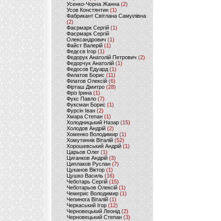
Усенко-Чорна Жанна
(2)
Усов Констянтин
(1)
Фабрикант Світлана Самуілівна
(2)
Фаєрмарк Сергій
(1)
Фаєрмарк Сергій
Олександрович
(1)
Файст Валерій
(1)
Федєєв Ігор
(1)
Федорук Анатолій Петрович
(2)
Федорчук Анатолій
(1)
Федосов Едуард
(1)
Филатов Борис
(11)
Філатов Олексій
(6)
Фірташ Дмитро
(28)
Фріз Ірина
(1)
Фукс Павло
(7)
Фуксман Борис
(1)
Фурсін Іван
(2)
Хмара Степан
(1)
Холодницький Назар
(15)
Холодов Андрій
(2)
Хоменко Володимир
(1)
Хомутиннік Віталій
(52)
Хорошевський Андрій
(1)
Царьов Олег
(1)
Циганков Андрій
(3)
Циплаков Руслан
(7)
Цуканов Віктор
(1)
Цушко Василь
(16)
Чеботарь Сергій
(15)
Чеботарьов Олексій
(1)
Чемерис Володимир
(1)
Чепинога Віталій
(1)
Черкаський Ігор
(12)
Черновецький Леонід
(2)
Черновецький Степан
(3)