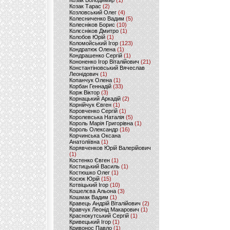
Козак Володимир
(1)
Козак Тарас
(2)
Козловський Олег
(4)
Колесниченко Вадим
(5)
Колесніков Борис
(10)
Колєсніков Дмитро
(1)
Колобов Юрій
(1)
Коломойський Ігор
(123)
Кондратюк Олена
(1)
Кондрашенко Сергій
(1)
Кононенко Ігор Віталійович
(21)
Константіновський Вячеслав
Леонідович
(1)
Копанчук Олена
(1)
Корбан Геннадій
(33)
Корж Віктор
(3)
Корнацький Аркадій
(2)
Корнійчук Євген
(1)
Коровченко Сергій
(1)
Королевська Наталія
(5)
Король Марія Григорівна
(1)
Король Олександр
(16)
Корчинська Оксана
Анатоліївна
(1)
Корявченков Юрій Валерійович
(1)
Костенко Євген
(1)
Костицький Василь
(1)
Костюшко Олег
(1)
Косюк Юрій
(15)
Котвіцький Ігор
(10)
Кошелєва Альона
(3)
Кошмак Вадим
(1)
Кравець Андрій Віталійович
(2)
Кравчук Леонід Макарович
(1)
Краснокутський Сергій
(1)
Кривецький Ігор
(1)
Кривонос Павло
(1)