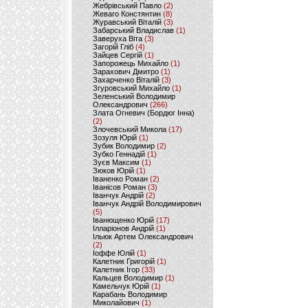
Жебрівський Павло
(2)
Жеваго Констянтин
(8)
Журавський Віталій
(3)
Забарський Владислав
(1)
Заверуха Віта
(3)
Загорій Гліб
(4)
Зайцев Сергій
(1)
Запорожець Михайло
(1)
Зарахович Дмитро
(1)
Захарченко Віталій
(3)
Згуровський Михайло
(1)
Зеленський Володимир
Олександрович
(266)
Злата Огневич (Бордюг Інна)
(2)
Злочевський Микола
(17)
Зозуля Юрій
(1)
Зубик Володимир
(2)
Зубко Геннадій
(1)
Зуєв Максим
(1)
Зюков Юрій
(1)
Іваненко Роман
(2)
Іванісов Роман
(3)
Іванчук Андрій
(2)
Іванчук Андрій Володимирович
(5)
Іванющенко Юрій
(17)
Ілларіонов Андрій
(1)
Ільюк Артем Олександрович
(2)
Іоффе Юлій
(1)
Калетник Григорій
(1)
Калетник Ігор
(33)
Кальцев Володимир
(1)
Камельчук Юрій
(1)
Карабань Володимир
Миколайович
(1)