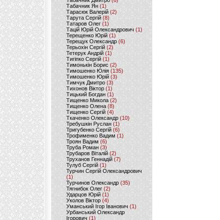
Табачник Дмитро
(6)
Табачник Ян
(1)
Тарасюк Валерій
(2)
Тарута Сергій
(8)
Татаров Олег
(1)
Тацій Юрій Олександрович
(1)
Терещенко Юрій
(1)
Терещук Олександр
(6)
Терьохін Сергій
(2)
Тетерук Андрій
(1)
Тигіпко Сергій
(1)
Тимонькін Борис
(2)
Тимошенко Юлія
(135)
Тимошенко Юрій
(3)
Тимчук Дмитро
(3)
Тихонов Віктор
(1)
Тицький Богдан
(1)
Тищенко Микола
(2)
Тищенко Олена
(8)
Тищенко Сергій
(4)
Ткаченко Олександр
(10)
Требушкін Руслан
(1)
Тригубенко Сергій
(6)
Трофименко Вадим
(1)
Троян Вадим
(6)
Труба Роман
(3)
Трубаров Віталій
(2)
Труханов Геннадій
(7)
Тулуб Сергій
(1)
Турчин Сергій Олександрович
(1)
Турчинов Олександр
(35)
Тягнибок Олег
(2)
Ударцов Юрій
(1)
Уколов Віктор
(4)
Уманський Ігор Іванович
(1)
Урбанський Олександр
Ігорович
(1)