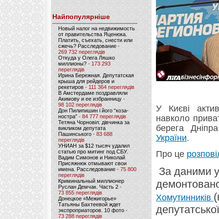
Найпопулярніше
Новый налог на недвижимость
от правительства Яценюка.
Платить, съехать, снести или
сжечь? Расследование
-
269 732 переглядів
Откуда у Олега Ляшко
миллионы?
- 173 293
переглядів
Ирина Бережная. Депутатская
крыша для рейдеров и
рекетиров
- 111 364 переглядів
В Амстердаме поздравляли
Акимову и ее избранницу
-
98 102 переглядів
У Києві актив
Дон Пилипишин і його “коза-
ностра”
- 84 777 переглядів
навколо приват
Тетяна Чорновіл: дівчинка за
берега Дніпр
викликом депутата
Пашинського
- 83 688
України
.
переглядів
УНИАН за $12 тысяч удалил
статью про митинг под СБУ.
Про це
розпові
Вадим Симонов и Николай
Присяжнюк отмывают свои
За даними у
имена. Расследование
- 75 800
переглядів
Криминальный миллионер
демонтовано
Руслан Демчак. Часть 2
-
73 855 переглядів
(
Хомутинників
Донецкое «Межигорье»
Татьяны Бахтеевой ждет
депутатської
экспроприаторов. 10 фото
-
73 288 переглядів