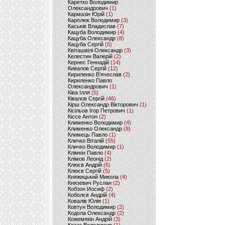
Каретко Володимир
Олександрович
(1)
Кармазін Юрій
(1)
Карплюк Володимир
(3)
Каськів Владислав
(7)
Кацуба Володимир
(4)
Кацуба Олександр
(8)
Кацуба Сергій
(5)
Квіташвілі Олександр
(3)
Келестин Валерій
(2)
Кернес Геннадій
(14)
Кивалов Сергій
(12)
Кириленко В’ячеслав
(2)
Кириленко Павло
Олександрович
(1)
Ківа Ілля
(5)
Ківалов Сергій
(46)
Кірш Олександр Вікторович
(1)
Кісільов Ігор Петрович
(1)
Кіссе Антон
(2)
Клименко Володимир
(4)
Клименко Олександр
(8)
Климець Павло
(1)
Кличко Віталій
(55)
Кличко Володимир
(1)
Клімкін Павло
(4)
Клімов Леонід
(2)
Клюєв Андрій
(6)
Клюєв Сергій
(5)
Княжицький Микола
(4)
Князевич Руслан
(2)
Кобзон Иосиф
(2)
Коболєв Андрій
(4)
Ковалів Юлія
(1)
Ковтун Володимир
(2)
Кодола Олександр
(2)
Кожемякін Андрій
(3)