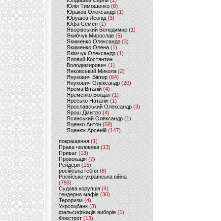
Юлдашев Сергій
(1)
Юлія Тимошенко
(8)
Юраков Олександр
(1)
Юрушев Леонід
(3)
Юфа Семен
(1)
Яворівський Володимир
(1)
Якибчук Мирослав
(5)
Якименко Олександр
(3)
Якименко Олена
(1)
Якімчук Олександр
(1)
Яловий Костянтин
Володимирович
(1)
Янковський Микола
(2)
Янукович Віктор
(64)
Янукович Олександр
(20)
Ярема Віталій
(4)
Яременко Богдан
(1)
Яресько Наталія
(1)
Ярославський Олександр
(3)
Ярош Дмитро
(4)
Ясинський Олександр
(1)
Яценко Антон
(58)
Яценюк Арсеній
(147)
покращення
(1)
Права человека
(13)
Приват
(13)
Провокація
(7)
Рейдери
(15)
російська гебня
(8)
Російсько-українська війна
(793)
Судова корупція
(4)
тендерна мафія
(36)
Тероризм
(4)
Укрсоцбанк
(3)
фальсифікація виборів
(1)
Фокстрот
(13)