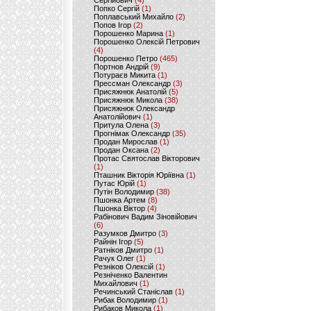
Сергійович
(4)
Попко Сергій
(1)
Поплавський Михайло
(2)
Попов Ігор
(2)
Порошенко Марина
(1)
Порошенко Олексій Петрович
(4)
Порошенко Петро
(465)
Портнов Андрій
(9)
Потураєв Микита
(1)
Прессман Олександр
(3)
Присяжнюк Анатолій
(5)
Присяжнюк Микола
(38)
Присяжнюк Олександр
Анатолійович
(1)
Притула Олена
(3)
Прогнімак Олександр
(35)
Продан Мирослав
(1)
Продан Оксана
(2)
Протас Святослав Вікторович
(1)
Пташник Вікторія Юріївна
(1)
Путас Юрій
(1)
Путін Володимир
(38)
Пшонка Артем
(8)
Пшонка Віктор
(4)
Рабінович Вадим Зіновійович
(6)
Разумков Дмитро
(3)
Райнін Ігор
(5)
Ратніков Дмитро
(1)
Рачук Олег
(1)
Резніков Олексій
(1)
Резніченко Валентин
Михайлович
(1)
Речинський Станіслав
(1)
Рибак Володимир
(1)
Рибаков Микола
(1)