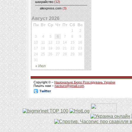
шахрайство
(12)
aliexpress.com
(3)
Август 2026
Пн
Вт
Ср
Чт
Пт
Сб
Вс
1
2
3
4
5
6
7
8
9
10
11
12
13
14
15
16
17
18
19
20
21
22
23
24
25
26
27
28
29
30
31
« Июл
Copyright © –
Національне Бюро Розслідувань України
Пишіть нам –
nacburo@gmail.com
.