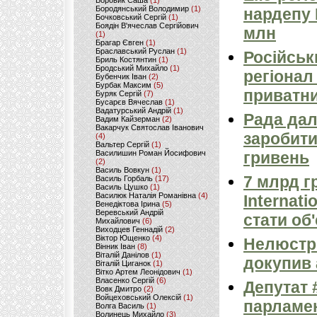
Боровик Саша
(1)
Бородянський Володимир
(1)
нардепу 
Бочковський Сергій
(1)
Боядін В'ячеслав Сергійович
млн
(1)
Брагар Євген
(1)
Браславський Руслан
(1)
Російськ
Бриль Костянтин
(1)
Бродський Михайло
(1)
регіонал
Бубенчик Іван
(2)
Бурбак Максим
(5)
приватни
Буряк Сергій
(7)
Бусарєв Вячеслав
(1)
Вадатурський Андрій
(1)
Рада дал
Вадим Кайзерман
(2)
Вакарчук Святослав Іванович
заробити,
(4)
Вальтер Сергій
(1)
Василишин Роман Йосифович
гривень
(2)
Василь Вовкун
(1)
7 млрд г
Василь Горбаль
(17)
Василь Цушко
(1)
Василюк Наталія Романівна
(4)
Internat
Венедіктова Ірина
(5)
Веревський Андрій
стати об
Михайлович
(6)
Виходцев Геннадій
(2)
Віктор Ющенко
(4)
Нелюстро
Вінник Іван
(8)
Віталій Данілов
(1)
докупив 
Віталій Циганок
(1)
Вітко Артем Леонідович
(1)
Власенко Сергій
(6)
Депутат 
Вовк Дмитро
(2)
Войцеховський Олексій
(1)
парламен
Волга Василь
(1)
Волинець Михайло
(3)