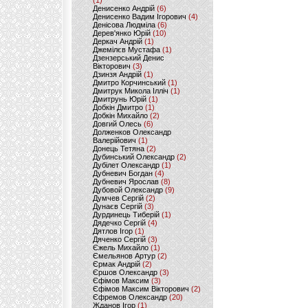
(1)
Денисенко Андрій
(6)
Денисенко Вадим Ігорович
(4)
Денісова Людміла
(6)
Дерев'янко Юрій
(10)
Деркач Андрій
(1)
Джемілєв Мустафа
(1)
Дзензерський Денис
Вікторович
(3)
Дзинзя Андрій
(1)
Дмитро Корчинський
(1)
Дмитрук Микола Ілліч
(1)
Дмитрунь Юрій
(1)
Добкін Дмитро
(1)
Добкін Михайло
(2)
Довгий Олесь
(6)
Долженков Олександр
Валерійович
(1)
Донець Тетяна
(2)
Дубинський Олександр
(2)
Дубілет Олександр
(1)
Дубневич Богдан
(4)
Дубневич Ярослав
(8)
Дубовой Олександр
(9)
Думчев Сергій
(2)
Дунаєв Сергій
(3)
Дурдинець Тиберій
(1)
Дядечко Сергій
(4)
Дятлов Ігор
(1)
Дяченко Сергій
(3)
Єжель Михайло
(1)
Ємельянов Артур
(2)
Єрмак Андрій
(2)
Єршов Олександр
(3)
Єфімов Максим
(3)
Єфімов Максим Вікторович
(2)
Єфремов Олександр
(20)
Жданов Ігор
(1)