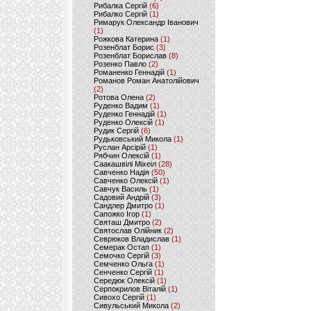
Рибалка Сергій
(6)
Рибалко Сергій
(1)
Римарук Олександр Іванович
(1)
Рожкова Катерина
(1)
Розенблат Борис
(3)
Розенблат Борислав
(8)
Розенко Павло
(2)
Романенко Геннадій
(1)
Романов Роман Анатолійович
(2)
Ротова Олена
(2)
Руденко Вадим
(1)
Руденко Геннадій
(1)
Руденко Олексій
(1)
Рудик Сергій
(6)
Рудьковський Микола
(1)
Руслан Арсірій
(1)
Рябчин Олексій
(1)
Саакашвілі Міхеіл
(28)
Савченко Надія
(50)
Савченко Олексій
(1)
Савчук Василь
(1)
Садовий Андрій
(3)
Сандлер Дмитро
(1)
Сапожко Ігор
(1)
Святаш Дмитро
(2)
Святослав Олійник
(2)
Севрюков Владислав
(1)
Семерак Остап
(1)
Семочко Сергій
(3)
Семченко Ольга
(1)
Сенченко Сергій
(1)
Середюк Олексій
(1)
Серпокрилов Віталій
(1)
Сивохо Сергій
(1)
Сивульський Микола
(2)