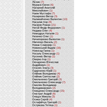
Лісник
(7)
Мураєв Євген
(6)
Нагорний Анатолій
Миколайович
(1)
Наем Мустафа
(7)
Назаренко Віктор
(3)
Наливайченко Валентин
(10)
Насалик Ігор
(9)
Насіров Роман
(21)
Негой Федір Федорович
(1)
Недава Олег
(4)
Немодрук Наталія
(1)
Низенко Олег
(1)
Ничипоренко Валентин
(1)
Німченко Василь
(2)
Новак Славомір
(1)
Новинський Вадим
(16)
Новосад Ганна
(1)
Носаль Олександр
(1)
Нусенкіс Віктор
(1)
Оверко Ігор
(1)
Овчаренко В'ячеслав
Андрійович
(1)
Огнєвіч Злата
(3)
Одарченко Юрій
(1)
Олійник Володимир
(4)
Олійник Святослав
(2)
Омельченко Григорій
(3)
Омельченко Олександр
(7)
Омелян Володимир
Володимирович
(2)
Онищенко Олександр
(15)
Оністрат Андрій
(6)
Оніщук Микола
(3)
Осика Сергій
(4)
Остафійчук Григорій
(1)
Острікова Тетяна
(1)