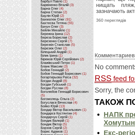
Барбул Павло
(1)
нищать пляж
Барвіненко Віталій
(3)
Барна Олег
(4)
зазначають акт
Барна Степан
(2)
Баулін Юрій
(2)
Бахматюк Олег
(91)
360 переглядів
Бахтеєва Тетяна
(55)
Бачун Олег
(3)
Бейлін Михайло
(1)
Бережна Ірина
(12)
Береза Борислав
(2)
Березенко Сергій
(7)
Березкін Станіслав
(5)
Березюк Олег
(2)
Білецький Андрій
(1)
Комментариев
Білик Ірина
(1)
Бірюков Юрій Сергійович
(2)
Блажівський Петро
(1)
No comments
Бланк Максим
(3)
Бобов Геннадій
(2)
Бобов Геннадій Борисович
(1)
RSS
feed fo
Богартирьова Раїса
(32)
Богдан Андрій
(8)
Богдан Губський
(1)
Богдан Руслан
(8)
Sorry, the co
Боголюбов Геннадій Борисович
(5)
Богомолець Ольга
(2)
ТАКОЖ ПО
Богуслаєв Вячеслав
(4)
Бойко Юрій
(13)
Бондар Віктор Васильович
(1)
НАПК про
Бондарєв Костянтин
(4)
Бондарчук Сергій
(1)
Бондик Валерій
(1)
Хомутын
Бондик Віктор
(5)
Борзов Сергiй
(2)
Екс-регі
Борис Адамов
(1)