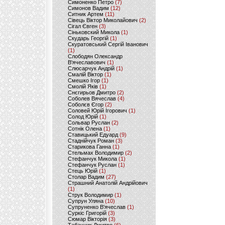
Симоненко Петро
(7)
Симонов Вадим
(12)
Ситник Артем
(11)
Сівець Віктор Миколайович
(2)
Сігал Євген
(3)
Сіньковский Микола
(1)
Скударь Георгій
(1)
Скуратовський Сергій Іванович
(1)
Слободян Олександр
В'ячеславович
(1)
Слюсарчук Андрій
(1)
Смалій Віктор
(1)
Смешко Ігор
(1)
Смолій Яків
(1)
Снєгирьов Дмитро
(2)
Соболев Вячеслав
(4)
Соболєв Єгор
(2)
Соловей Юрій Ігорович
(1)
Солод Юрій
(1)
Сольвар Руслан
(2)
Сотнік Олена
(1)
Ставицький Едуард
(9)
Стаднійчук Роман
(3)
Старикова Ганна
(1)
Стельмах Володимир
(2)
Стефанчук Микола
(1)
Стефанчук Руслан
(1)
Стець Юрій
(1)
Столар Вадим
(27)
Страшний Анатолій Андрійович
(1)
Струк Володимир
(1)
Супрун Уляна
(10)
Супруненко В'ячеслав
(1)
Суркіс Григорій
(3)
Сюмар Вікторія
(3)