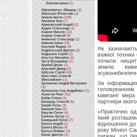
Борзова Ірина
(1)
Абромавичус Айварас
(2)
Аброськін В’ячеслав
(1)
Аваков Арсен
(318)
Аврамов Іван
(7)
Адамовський Андрій
(2)
Адаріч Олександр
(1)
Азаров Микола
(12)
Азаров Олексій
(9)
Акименко Олександр
(1)
Акімова Ірина
(13)
Альперін Вадим
(3)
Як зазначають
Андрієвський Дмитро
(1)
важкої технік
Андрушко Сергій
(1)
Апостол Михайло
(1)
почали нищит
Ар'єв Володимир
(1)
Арабей Денис
(1)
землю виве
Арахамія Давид
(1)
зсувонебезпеч
Арбузов Сергій
(44)
Арестович Олексій
Миколайович
(1)
За інформаціє
Артеменко Андрій Вікторович
(1)
головуванням
Артюшенко Ігор Андрійович
(1)
Ахметов Рінат
(51)
кампанії мера
Бабак Олена
(1)
партнери якого
Баганець Олексій
(6)
Багрій Петро
(3)
Баканов Іван
(2)
«Практично од
Бакулін Євген
(4)
Баленко Артур
(1)
який розташов
Балицький Євген
(7)
відношення до 
Балога Андрій
(1)
Балога Віктор
(4)
року Міхеіл Са
Балчун Войцех
(1)
Банас Дмитро
(1)
паркан, що пе