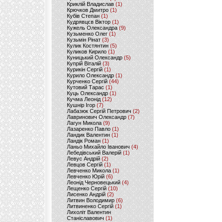
Криклій Владислав
(1)
Крючков Дмитро
(1)
Кубів Степан
(1)
Кудрявцєв Віктор
(1)
Кужель Олександра
(9)
Кузьменко Олег
(1)
Кузьмін Рінат
(3)
Кулик Костянтин
(5)
Куликов Кирило
(1)
Куницький Олександр
(5)
Купрій Віталій
(3)
Курикін Сергій
(1)
Курило Олександр
(1)
Курченко Сергій
(44)
Кутовий Тарас
(1)
Куць Олександр
(1)
Кучма Леонід
(12)
Кушнір Ігор
(7)
Лабазюк Сергій Петрович
(2)
Лавринович Олександр
(7)
Лагун Микола
(9)
Лазаренко Павло
(1)
Ландик Валентин
(1)
Ландік Роман
(1)
Ланьо Михайло Іванович
(4)
Лебедівський Валерій
(1)
Левус Андрій
(2)
Левцов Сергій
(1)
Левченко Микола
(1)
Левченко Юрій
(6)
Леонід Черновецький
(4)
Лещенко Сергій
(10)
Лисенко Андрій
(2)
Литвин Володимир
(6)
Литвиненко Сергій
(1)
Лихоліт Валентин
Станіславович
(1)