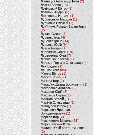
Лівшиць Олександр Ілліч
(2)
Ложкін Борис
(13)
Лозінський Віктор
(9)
Лозовий Андрій
(6)
Локтіонова Наталя
(1)
Лубківський Маркіян
(1)
Лубченко Олексій
(1)
Лук'янчук Руслан Валерійович
(2)
Лукаш Олена
(3)
Луценко Ігор
(4)
Луценко Ірина
(14)
Луценко Юрій
(94)
Львов Богдан
(1)
Льовочкін Сергій
(29)
Льовочкіна Юлія
(7)
Любченко Олексій
(1)
Лялька (Горган) Олександр
(4)
Лях Вадим
(1)
Ляшко Олег
(85)
М'ялик Віктор
(1)
Магута Роман
(1)
Мазепа Ігор
(2)
Макар'ян Давид Борисович
(1)
Макаренко Анатолій
(2)
Македон Юрій
(3)
Максімов Сергій
(1)
Маліков Віталій
(1)
Малінін Олександр
(1)
Манцуров Игорь
(1)
Маркевич Ярослав
Володимирович
(1)
Марков Ігор
(2)
Мартиненко Микола
(26)
Марушевська Юлія
(3)
Маслов Юрій Костянтинович
(2)