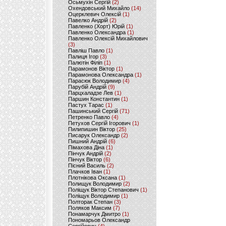
Осьмухін Сергій
(2)
Охендовський Михайло
(14)
Оцерклевич Олексій
(1)
Павелко Андрій
(2)
Павленко (Хорт) Юрій
(1)
Павленко Олександра
(1)
Павленко Олексій Михайлович
(3)
Павліш Павло
(1)
Палиця Ігор
(3)
Палютін Філіп
(1)
Парамонов Віктор
(1)
Парамонова Олександра
(1)
Парасюк Володимир
(4)
Парубій Андрій
(9)
Парцхаладзе Лев
(1)
Паршин Константин
(1)
Пастух Тарас
(1)
Пашинський Сергій
(71)
Петренко Павло
(4)
Петухов Сергій Ігорович
(1)
Пилипишин Віктор
(25)
Писарук Олександр
(2)
Пишний Андрій
(6)
Пімахова Діна
(1)
Пінчук Андрій
(2)
Пінчук Віктор
(6)
Пісний Василь
(2)
Плачков Іван
(1)
Плотнікова Оксана
(1)
Полищук Володимир
(2)
Поліщук Віктор Степанович
(1)
Поліщук Володимир
(1)
Полторак Степан
(3)
Поляков Максим
(7)
Понамарчук Дмитро
(1)
Пономарьов Олександр