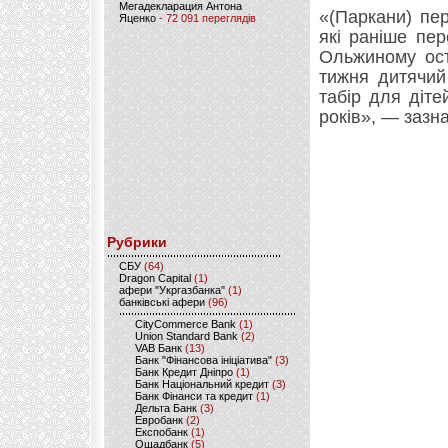
Мегадекларация Антона
«(Паркани) пе
Яценко
- 72 091 переглядів
які раніше пе
Ольжиному ост
тижня дитячий 
табір для діт
років», — зазн
Рубрики
CБУ
(64)
Dragon Capital
(1)
афери "Укргазбанка"
(1)
банківські афери
(96)
CityCommerce Bank
(1)
Union Standard Bank
(2)
VAB Банк
(13)
Банк "Фінансова ініціатива"
(3)
Банк Кредит Дніпро
(1)
Банк Національний кредит
(3)
Банк Фінанси та кредит
(1)
Дельта Банк
(3)
Евробанк
(2)
Експобанк
(1)
Ощадбанк
(5)