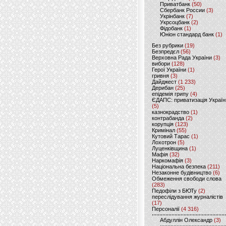
Приватбанк
(50)
Сбербанк России
(3)
Укрінбанк
(7)
Укрсоцбанк
(2)
Фідобанк
(1)
Юніон стандард банк
(1)
Без рубрики
(19)
Безпредєл
(56)
Верховна Рада України
(3)
вибори
(128)
Герої України
(1)
гривня
(3)
Дайджест
(1 233)
Дерибан
(25)
епідемія грипу
(4)
ЄДАПС: приватизація Україн
(5)
казнокрадство
(1)
контрабанда
(2)
корупція
(123)
Кримінал
(55)
Кутовий Тарас
(1)
Лохотрон
(5)
Луценківщина
(1)
Мафія
(32)
Наркомафія
(3)
Національна безпека
(211)
Незаконне будівництво
(6)
Обмеження свободи слова
(283)
Педофіли з БЮТу
(2)
переслідування журналістів
(17)
Персоналії
(4 316)
Абдуллін Олександр
(3)