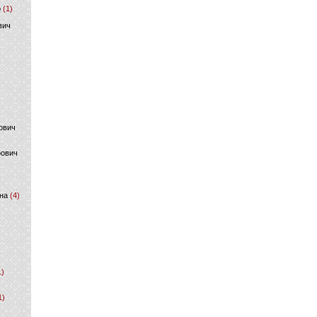
р
(1)
вич
ович
фович
на
(4)
1)
1)