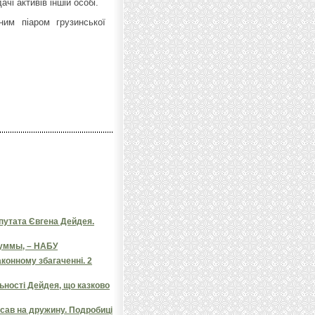
чі активів іншій особі.
ним піаром грузинської
епутата Євгена Дейдея.
суммы, – НАБУ
конному збагаченні. 2
ьності Дейдея, що казково
сав на дружину. Подробиці