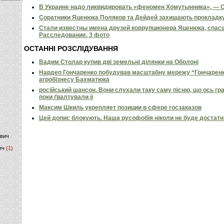
В Украине надо ликвидировать «феномен Хомутынника», — 
)
Соратники Яценюка Поляков та Дейдей захищають прокладку,
Стали известны имена друзей коррупционера Яценюка, спасш
Расследование. 3 фото
ОСТАННІ РОЗСЛІДУВАННЯ
Вадим Столар купив дві земельні ділянки на Оболоні
Нардеп Гончаренко побудував масштабну мережу “Гончаренко
агробізнесу Бахматюка
російський шансон. Вони слухали таку саму пісню, що ось гр
поки ґвалтували її
Максим Шкиль укрепляет позиции в сфере госзаказов
Цей допис блокують. Наша русофобія ніколи не буде достат
ович
ич
(1)