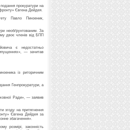
 подання прокуратури на
 фронту» Євгена Дейдея.
тету Павло Пинзеник,
ури необґрунтованим. За
ому двоє членів від БПП
йовича є недостатньо
ипущеннях», — зачитав
инзеника із риторичним
дання Генпрокуратури, а
рховної Ради», — заявив
ти згоду на притягнення
ронту» Євгена Дейдея за
конне збагачення».
ому розмірі, законність