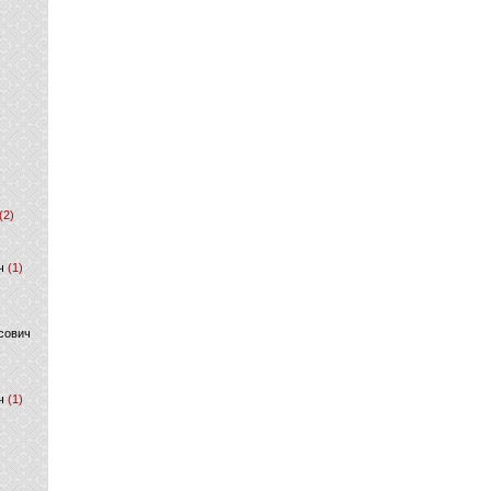
(2)
ч
(1)
сович
ч
(1)