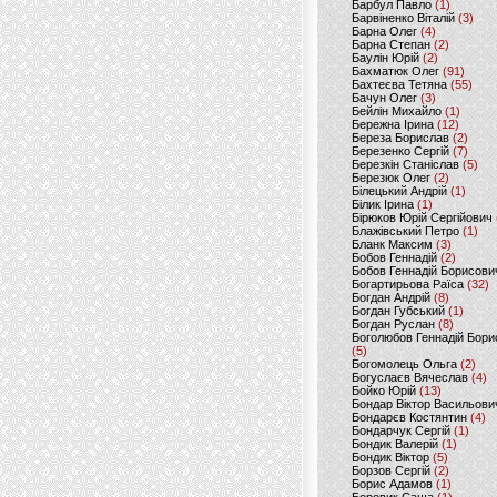
Барбул Павло
(1)
Барвіненко Віталій
(3)
Барна Олег
(4)
Барна Степан
(2)
Баулін Юрій
(2)
Бахматюк Олег
(91)
Бахтеєва Тетяна
(55)
Бачун Олег
(3)
Бейлін Михайло
(1)
Бережна Ірина
(12)
Береза Борислав
(2)
Березенко Сергій
(7)
Березкін Станіслав
(5)
Березюк Олег
(2)
Білецький Андрій
(1)
Білик Ірина
(1)
Бірюков Юрій Сергійович
Блажівський Петро
(1)
Бланк Максим
(3)
Бобов Геннадій
(2)
Бобов Геннадій Борисови
Богартирьова Раїса
(32)
Богдан Андрій
(8)
Богдан Губський
(1)
Богдан Руслан
(8)
Боголюбов Геннадій Бори
(5)
Богомолець Ольга
(2)
Богуслаєв Вячеслав
(4)
Бойко Юрій
(13)
Бондар Віктор Васильови
Бондарєв Костянтин
(4)
Бондарчук Сергій
(1)
Бондик Валерій
(1)
Бондик Віктор
(5)
Борзов Сергiй
(2)
Борис Адамов
(1)