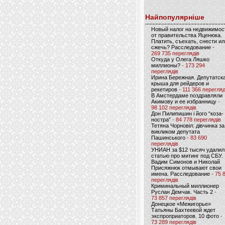
Найпопулярніше
Новый налог на недвижимос
от правительства Яценюка.
Платить, съехать, снести ил
сжечь? Расследование
-
269 735 переглядів
Откуда у Олега Ляшко
миллионы?
- 173 294
переглядів
Ирина Бережная. Депутатск
крыша для рейдеров и
рекетиров
- 111 366 перегляд
В Амстердаме поздравляли
Акимову и ее избранницу
-
98 102 переглядів
Дон Пилипишин і його “коза-
ностра”
- 84 778 переглядів
Тетяна Чорновіл: дівчинка за
викликом депутата
Пашинського
- 83 690
переглядів
УНИАН за $12 тысяч удалил
статью про митинг под СБУ.
Вадим Симонов и Николай
Присяжнюк отмывают свои
имена. Расследование
- 75 
переглядів
Криминальный миллионер
Руслан Демчак. Часть 2
-
73 857 переглядів
Донецкое «Межигорье»
Татьяны Бахтеевой ждет
экспроприаторов. 10 фото
-
73 289 переглядів