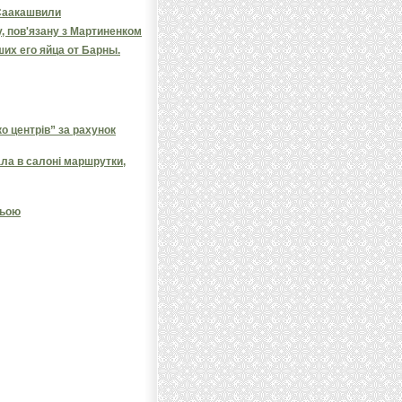
Саакашвили
 пов'язану з Мартиненком
их его яйца от Барны.
 центрів” за рахунок
ала в салоні маршрутки,
ньою