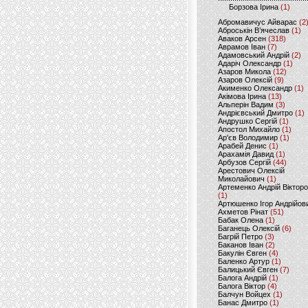
Борзова Ірина
(1)
Абромавичус Айварас
(2
Аброськін В’ячеслав
(1)
Аваков Арсен
(318)
Аврамов Іван
(7)
Адамовський Андрій
(2)
Адаріч Олександр
(1)
Азаров Микола
(12)
Азаров Олексій
(9)
Акименко Олександр
(1)
Акімова Ірина
(13)
Альперін Вадим
(3)
Андрієвський Дмитро
(1)
Андрушко Сергій
(1)
Апостол Михайло
(1)
Ар'єв Володимир
(1)
Арабей Денис
(1)
Арахамія Давид
(1)
Арбузов Сергій
(44)
Арестович Олексій
Миколайович
(1)
Артеменко Андрій Віктор
(1)
Артюшенко Ігор Андрійов
Ахметов Рінат
(51)
Бабак Олена
(1)
Баганець Олексій
(6)
Багрій Петро
(3)
Баканов Іван
(2)
Бакулін Євген
(4)
Баленко Артур
(1)
Балицький Євген
(7)
Балога Андрій
(1)
Балога Віктор
(4)
Балчун Войцех
(1)
Банас Дмитро
(1)