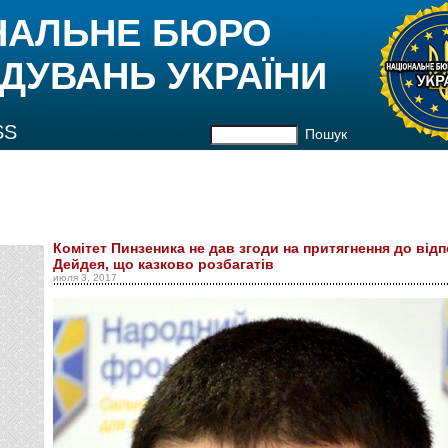
НАЛЬНЕ БЮРО
ДУВАНЬ УКРАЇНИ
SS
Пошук
Комітет Пинзеника не дав згоди на притягнення до від
Дейдея, що казково розбагатів
июля 3, 2017