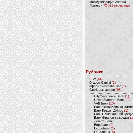
Мегадекларация Антона
Яценко
- 72 091 переглядів
Рубрики
CБУ
(64)
Dragon Capital
(1)
афери "Укргазбанка"
(1)
банківські афери
(96)
CityCommerce Bank
(1)
Union Standard Bank
(2)
VAB Банк
(13)
Банк "Фінансова ініціатив
Банк Кредит Дніпро
(1)
Банк Національний креди
Банк Фінанси та кредит
(1
Дельта Банк
(3)
Евробанк
(2)
Експобанк
(1)
Ощадбанк
(5)