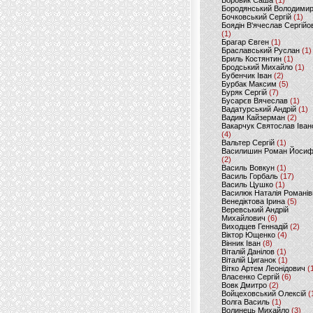
Боровик Саша
(1)
Бородянський Володими
Бочковський Сергій
(1)
Боядін В'ячеслав Сергійо
(1)
Брагар Євген
(1)
Браславський Руслан
(1)
Бриль Костянтин
(1)
Бродський Михайло
(1)
Бубенчик Іван
(2)
Бурбак Максим
(5)
Буряк Сергій
(7)
Бусарєв Вячеслав
(1)
Вадатурський Андрій
(1)
Вадим Кайзерман
(2)
Вакарчук Святослав Іван
(4)
Вальтер Сергій
(1)
Василишин Роман Йоси
(2)
Василь Вовкун
(1)
Василь Горбаль
(17)
Василь Цушко
(1)
Василюк Наталія Романів
Венедіктова Ірина
(5)
Веревський Андрій
Михайлович
(6)
Виходцев Геннадій
(2)
Віктор Ющенко
(4)
Вінник Іван
(8)
Віталій Данілов
(1)
Віталій Циганок
(1)
Вітко Артем Леонідович
(
Власенко Сергій
(6)
Вовк Дмитро
(2)
Войцеховський Олексій
(
Волга Василь
(1)
Волинець Михайло
(3)