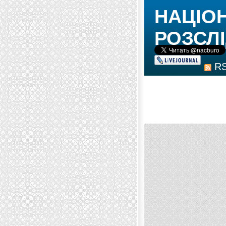
НАЦІО
РОЗСЛІ
R