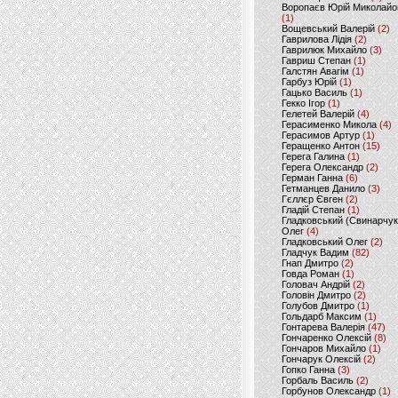
Воропаєв Юрій Миколайо
(1)
Вощевський Валерій
(2)
Гаврилова Лідія
(2)
Гаврилюк Михайло
(3)
Гавриш Степан
(1)
Галстян Авагім
(1)
Гарбуз Юрій
(1)
Гацько Василь
(1)
Гекко Ігор
(1)
Гелетей Валерій
(4)
Герасименко Микола
(4)
Герасимов Артур
(1)
Геращенко Антон
(15)
Герега Галина
(1)
Герега Олександр
(2)
Герман Ганна
(6)
Гетманцев Данило
(3)
Гєллєр Євген
(2)
Гладій Степан
(1)
Гладковський (Свинарчук
Олег
(4)
Гладковський Олег
(2)
Гладчук Вадим
(82)
Гнап Дмитро
(2)
Говда Роман
(1)
Головач Андрій
(2)
Головін Дмитро
(2)
Голубов Дмитро
(1)
Гольдарб Максим
(1)
Гонтарева Валерія
(47)
Гончаренко Олексій
(8)
Гончаров Михайло
(1)
Гончарук Олексій
(2)
Гопко Ганна
(3)
Горбаль Василь
(2)
Горбунов Олександр
(1)