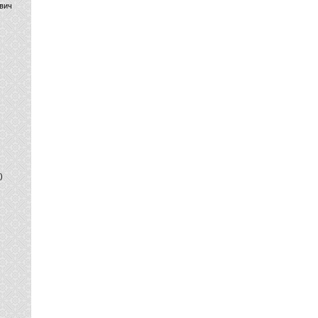
вич
)