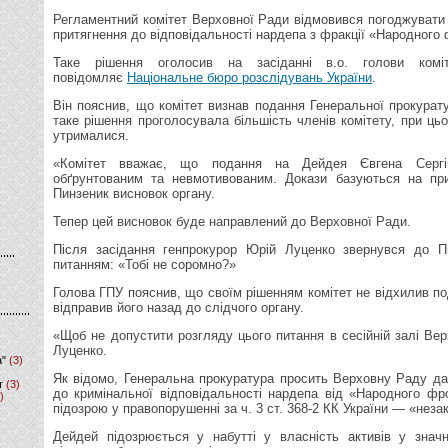
Регламентний комітет Верховної Ради відмовився погоджувати
притягнення до відповідальності нардепа з фракції «Народного
Таке рішення оголосив на засіданні в.о. голови комі
повідомляє
Національне бюро розслідувань України
.
Він пояснив, що комітет визнав подання Генеральної прокурат
таке рішення проголосувала більшість членів комітету, при ць
утрималися.
«Комітет вважає, що подання на Дейдея Євгена Сергі
обґрунтованим та невмотивованим. Докази базуються на пр
Пинзеник висновок органу.
Тепер цей висновок буде направлений до Верховної Ради.
Після засідання генпрокурор Юрій Луценко звернувся до П
питанням: «Тобі не соромно?»
Голова ГПУ пояснив, що своїм рішенням комітет не відхилив по
відправив його назад до слідчого органу.
«Щоб не допустити розгляду цього питання в сесійній залі Ве
Луценко.
а"
(3)
Як відомо, Генеральна прокуратура просить Верховну Раду да
т
(3)
до кримінальної відповідальності нардепа від «Народного ф
)
підозрою у правопорушенні за ч. 3 ст. 368-2 КК України — «неза
Дейдей підозрюється у набутті у власність активів у значн