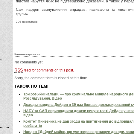
підстав набуття яких не підтверджено доказами, а також у переда
Сам нардеп звинувачення відкидає, називаючи їх «політич
групи».
206 переглядів
Комментариев нет
и
No comments yet.
RSS
feed for comments on this post.
Sorry, the comment form is closed at this time.
ТАКОЖ ПО ТЕМІ
Три розбійні напади, — про кримінальне минуле народного д
Розслідування. Відео
Доходы нардепа Дейдея в 39 раз больше декларированной 
НАБУ та САП оприлюднили докази винуватості Дейдея у неза
відео
Комітет Пинзеника не дав згоди на притягнення до відповідал
розбагатів
Нардеп #Дейдей майно, що учетверо перевищує доходи, запи