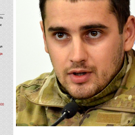
ть
и
ая
ів
800