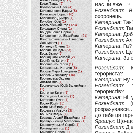
Козак Володимир
(1)
Вас чи вже…?
Козак Тарас
(2)
Козловський Олег
(4)
Розенблат
: Я
Колесниченко Вадим
(5)
Колесніков Борис
(10)
охоронець.
Колєсніков Дмитро
(1)
Катерина
: Так
Колобов Юрій
(1)
Коломойський Ігор
(123)
Розенблат
: Та
Кондратюк Олена
(1)
Кондрашенко Сергій
(1)
Катерина
: Доб
Кононенко Ігор Віталійович
(21)
Розенблат
: Ал
Константіновський Вячеслав
Леонідович
(1)
Катерина
: Га?
Копанчук Олена
(1)
Корбан Геннадій
(33)
Розенблат
: Це
Корж Віктор
(3)
Катерина
: Зві
Корнацький Аркадій
(2)
Корнійчук Євген
(1)
Коровченко Сергій
(1)
Розенблат
: 
Королевська Наталія
(5)
Король Марія Григорівна
(1)
терориста?
Король Олександр
(16)
Корчинська Оксана
Катерина
: Ну
Анатоліївна
(1)
Розенблат
: 
Корявченков Юрій Валерійович
(1)
терористів?
Костенко Євген
(1)
Костицький Василь
(1)
Катерина
: Ні,
Костюшко Олег
(1)
Розенблат
: (
Косюк Юрій
(15)
Котвіцький Ігор
(10)
розрахувався… 
Кошелєва Альона
(3)
Кошмак Вадим
(1)
до тебе ця гар
Кравець Андрій Віталійович
(2)
Ярощук
: Що-щ
Кравчук Леонід Макарович
(1)
Краснокутський Сергій
(1)
Розенблат
: Ді
Кривецький Ігор
(1)
Кривонос Павло
(1)