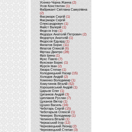
Усенко-Чорна Жанна
(2)
Усов Констянтин
(1)
Фабрикант Світлана Самуілівна
(2)
Фаєрмарк Сергій
(1)
Фаєрмарк Сергій
Олександрович
(1)
Файст Валерій
(1)
Федєєв Ігор
(1)
Федорук Анатолій Петрович
(2)
Федорчук Анатолій
(1)
Федосов Едуард
(1)
Филатов Борис
(11)
Філатов Олексій
(6)
Фірташ Дмитро
(28)
Фріз Ірина
(1)
Фукс Павло
(7)
Фуксман Борис
(1)
Фурсін Іван
(2)
Хмара Степан
(1)
Холодницький Назар
(15)
Холодов Андрій
(2)
Хоменко Володимир
(1)
Хомутиннік Віталій
(52)
Хорошевський Андрій
(1)
Царьов Олег
(1)
Циганков Андрій
(3)
Циплаков Руслан
(7)
Цуканов Віктор
(1)
Цушко Василь
(16)
Чеботарь Сергій
(15)
Чеботарьов Олексій
(1)
Чемерис Володимир
(1)
Чепинога Віталій
(1)
Черкаський Ігор
(12)
Черновецький Леонід
(2)
Черновецький Степан
(3)