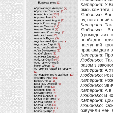
Борзова Ірина
(1)
Катерина
: У 
Абромавичус Айварас
(2)
якісь комітети,
Аброськін В’ячеслав
(1)
Любонько
: Вон
Аваков Арсен
(318)
Аврамов Іван
(7)
ну, повторний 
Адамовський Андрій
(2)
Адаріч Олександр
(1)
Катерина
: Так.
Азаров Микола
(12)
Любонько
: Во
Азаров Олексій
(9)
Акименко Олександр
(1)
(громадських о
Акімова Ірина
(13)
Альперін Вадим
(3)
необхідно для
Андрієвський Дмитро
(1)
наступний кро
Андрушко Сергій
(1)
Апостол Михайло
(1)
правкам дати 
Ар'єв Володимир
(1)
Арабей Денис
(1)
Катерина
: Про
Арахамія Давид
(1)
Любонько
: Та
Арбузов Сергій
(44)
Арестович Олексій
разом з закон
Миколайович
(1)
Артеменко Андрій Вікторович
Катерина
: А 
(1)
Любонько
: Роз
Артюшенко Ігор Андрійович
(1)
Ахметов Рінат
(51)
Катерина
: Роз
Бабак Олена
(1)
Баганець Олексій
(6)
Любонько
: Зви
Багрій Петро
(3)
Катерина
: А в
Баканов Іван
(2)
Бакулін Євген
(4)
Любонько
: В ч
Баленко Артур
(1)
Балицький Євген
(7)
Катерина
: Доб
Балога Андрій
(1)
Любонько
: Ос
Балога Віктор
(4)
Балчун Войцех
(1)
озвучили мені 
Банас Дмитро
(1)