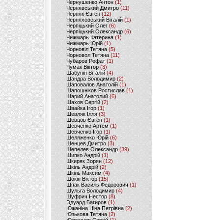
Чернушенко Антон
(1)
Чернявський Дмитро
(11)
Черняк Євген
(12)
Черняховський Віталій
(1)
Черпіцький Олег
(6)
Черпіцький Олександр
(6)
Чижмарь Катерина
(1)
Чижмарь Юрій
(1)
Чорновіл Тетяна
(5)
Чорновол Тетяна
(11)
Чубаров Рефат
(1)
Чумак Віктор
(3)
Шабунін Віталій
(4)
Шандра Володимир
(2)
Шаповалов Анатолій
(1)
Шапошніков Ростислав
(1)
Шарий Анатолий
(6)
Шахов Сергій
(2)
Швайка Ігор
(1)
Шевляк Ілля
(3)
Шевцов Євген
(1)
Шевченко Артем
(1)
Шевченко Ігор
(1)
Шеляженко Юрій
(6)
Шенцев Дмитро
(3)
Шепелев Олександр
(39)
Шипко Андрій
(1)
Шкиряк Зорян
(12)
Шкіль Андрій
(2)
Шкіль Максим
(4)
Шокін Віктор
(15)
Шпак Василь Федорович
(1)
Шульга Володимир
(4)
Шуфрич Нестор
(8)
Эдуард Багиров
(1)
Южаніна Ніна Петрівна
(2)
Юзькова Тетяна
(2)