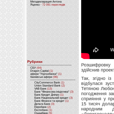
Мегадекларация Антона
Яценко
- 72 091 переглядів
Рубрики
Розшифровку
CБУ
(64)
здійснив проек
Dragon Capital
(1)
афери "Укргазбанка"
(1)
банківські афери
(96)
Так, згідно і
CityCommerce Bank
(1)
відбулася зус
Union Standard Bank
(2)
Тетяною Любонь
VAB Банк
(13)
Банк "Фінансова ініціатива"
(3)
погодження за
Банк Кредит Дніпро
(1)
Банк Національний кредит
(3)
сприяння у пр
Банк Фінанси та кредит
(1)
15 тисяч дола
Дельта Банк
(3)
Евробанк
(2)
народним д
Експобанк
(1)
Ощадбанк
(5)