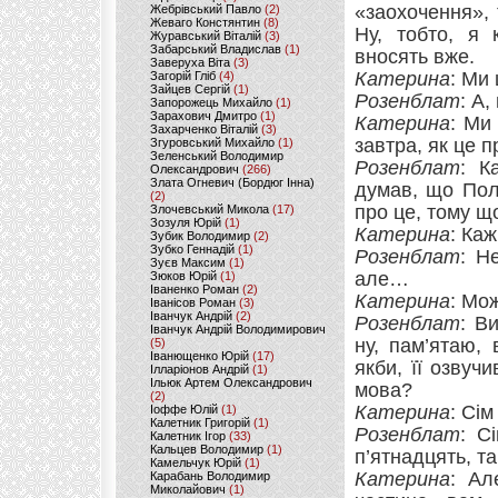
«заохочення»,
Жебрівський Павло
(2)
Жеваго Констянтин
(8)
Ну, тобто, я 
Журавський Віталій
(3)
Забарський Владислав
(1)
вносять вже.
Заверуха Віта
(3)
Катерина
: Ми
Загорій Гліб
(4)
Зайцев Сергій
(1)
Розенблат
: А
Запорожець Михайло
(1)
Зарахович Дмитро
(1)
Катерина
: Ми
Захарченко Віталій
(3)
завтра, як це 
Згуровський Михайло
(1)
Зеленський Володимир
Розенблат
: К
Олександрович
(266)
Злата Огневич (Бордюг Інна)
думав, що Пол
(2)
про це, тому що
Злочевський Микола
(17)
Зозуля Юрій
(1)
Катерина
: Ка
Зубик Володимир
(2)
Зубко Геннадій
(1)
Розенблат
: Н
Зуєв Максим
(1)
але…
Зюков Юрій
(1)
Іваненко Роман
(2)
Катерина
: Мо
Іванісов Роман
(3)
Іванчук Андрій
(2)
Розенблат
: В
Іванчук Андрій Володимирович
ну, пам’ятаю, 
(5)
Іванющенко Юрій
(17)
якби, її озвуч
Ілларіонов Андрій
(1)
Ільюк Артем Олександрович
мова?
(2)
Катерина
: Сі
Іоффе Юлій
(1)
Калетник Григорій
(1)
Розенблат
: С
Калетник Ігор
(33)
Кальцев Володимир
(1)
п’ятнадцять, та
Камельчук Юрій
(1)
Катерина
: Ал
Карабань Володимир
Миколайович
(1)