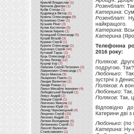
Ярощук
: Добре
Криклій Владислав
(1)
Розенблат
: Та
Крючков Дмитро
(1)
Кубів Степан
(1)
Катерина
: Су
Кудрявцєв Віктор
(1)
Кужель Олександра
(9)
Розенблат
: Н
Кузьменко Олег
(1)
найкращого.
Кузьмін Рінат
(3)
Кулик Костянтин
(5)
Катерина
: Вс
Куликов Кирило
(1)
Куницький Олександр
(5)
Катерина
(Яро
Купрій Віталій
(3)
Курикін Сергій
(1)
Телефонна ро
Курило Олександр
(1)
Курченко Сергій
(44)
2016 року:
Кутовий Тарас
(1)
Куць Олександр
(1)
Кучма Леонід
(12)
Поляков
: Друг
Кушнір Ігор
(7)
подругою. Так
Лабазюк Сергій Петрович
(2)
Лавринович Олександр
(7)
Любонько
: Та
Лагун Микола
(9)
Лазаренко Павло
(1)
зустрічі з Дени
Ландик Валентин
(1)
Поляков:
А вон
Ландік Роман
(1)
Ланьо Михайло Іванович
(4)
Любонько
: Так
Лебедівський Валерій
(1)
Левус Андрій
(2)
Поляков
: Так, 
Левцов Сергій
(1)
Левченко Микола
(1)
Відповідно д
Левченко Юрій
(6)
Леонід Черновецький
(4)
Катерини дві з
Лещенко Сергій
(10)
Лисенко Андрій
(2)
Литвин Володимир
(6)
Любонько
: (по
Литвиненко Сергій
(1)
Лихоліт Валентин
Катерина
: Ну
Станіславович
(1)