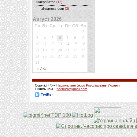
шахрайство
(12)
aliexpress.com
(3)
Август 2026
Пн
Вт
Ср
Чт
Пт
Сб
Вс
1
2
3
4
5
6
7
8
9
10
11
12
13
14
15
16
17
18
19
20
21
22
23
24
25
26
27
28
29
30
31
« Июл
Copyright © –
Національне Бюро Розслідувань України
Пишіть нам –
nacburo@gmail.com
.