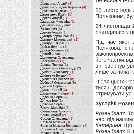
телефонів iPho
(1)
Денисенко Андрій
(6)
Денисенко Вадим Ігорович
(4)
22 листопада 
Денісова Людміла
(6)
Дерев'янко Юрій
(10)
Поляковим, бул
Деркач Андрій
(1)
Джемілєв Мустафа
(1)
24 листопада 2
Дзензерський Денис
Вікторович
(3)
«Катерини» з 
Дзинзя Андрій
(1)
Дмитро Корчинський
(1)
Дмитрук Микола Ілліч
(1)
Під час якої 
Дмитрунь Юрій
(1)
Добкін Дмитро
(1)
Полякова, спр
Добкін Михайло
(2)
законопроекті
Довгий Олесь
(6)
Долженков Олександр
його частки ві
Валерійович
(1)
Донець Тетяна
(2)
він звернув ув
Дубинський Олександр
(2)
лише за початк
Дубілет Олександр
(1)
Дубневич Богдан
(4)
Дубневич Ярослав
(8)
Після цього Ро
Дубовой Олександр
(9)
Думчев Сергій
(2)
тисяч доларі
Дунаєв Сергій
(3)
отримувати усі
Дурдинець Тиберій
(1)
Дядечко Сергій
(4)
Дятлов Ігор
(1)
Зустрічі Розе
Дяченко Сергій
(3)
Єжель Михайло
(1)
Ємельянов Артур
(2)
Розенблат
: Т
Єрмак Андрій
(2)
нас, під нашим
Єршов Олександр
(3)
Єфімов Максим
(3)
Катерина
: Що
Єфімов Максим Вікторович
(2)
Єфремов Олександр
(20)
Розенблат
: В
Жданов Ігор
(1)