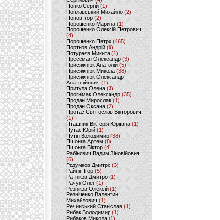
Сергійович
(4)
Попко Сергій
(1)
Поплавський Михайло
(2)
Попов Ігор
(2)
Порошенко Марина
(1)
Порошенко Олексій Петрович
(4)
Порошенко Петро
(465)
Портнов Андрій
(9)
Потураєв Микита
(1)
Прессман Олександр
(3)
Присяжнюк Анатолій
(5)
Присяжнюк Микола
(38)
Присяжнюк Олександр
Анатолійович
(1)
Притула Олена
(3)
Прогнімак Олександр
(35)
Продан Мирослав
(1)
Продан Оксана
(2)
Протас Святослав Вікторович
(1)
Пташник Вікторія Юріївна
(1)
Путас Юрій
(1)
Путін Володимир
(38)
Пшонка Артем
(8)
Пшонка Віктор
(4)
Рабінович Вадим Зіновійович
(6)
Разумков Дмитро
(3)
Райнін Ігор
(5)
Ратніков Дмитро
(1)
Рачук Олег
(1)
Резніков Олексій
(1)
Резніченко Валентин
Михайлович
(1)
Речинський Станіслав
(1)
Рибак Володимир
(1)
Рибаков Микола
(1)