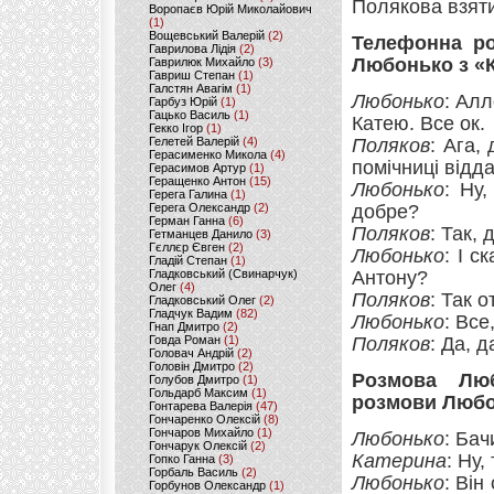
Полякова взяти
Воропаєв Юрій Миколайович
(1)
Вощевський Валерій
(2)
Телефонна ро
Гаврилова Лідія
(2)
Любонько з «К
Гаврилюк Михайло
(3)
Гавриш Степан
(1)
Галстян Авагім
(1)
Любонько
: Алл
Гарбуз Юрій
(1)
Гацько Василь
(1)
Катею. Все ок.
Гекко Ігор
(1)
Гелетей Валерій
(4)
Поляков
: Ага,
Герасименко Микола
(4)
помічниці відда
Герасимов Артур
(1)
Геращенко Антон
(15)
Любонько
: Ну
Герега Галина
(1)
Герега Олександр
(2)
добре?
Герман Ганна
(6)
Поляков
: Так,
Гетманцев Данило
(3)
Гєллєр Євген
(2)
Любонько
: І с
Гладій Степан
(1)
Гладковський (Свинарчук)
Антону?
Олег
(4)
Поляков
: Так 
Гладковський Олег
(2)
Гладчук Вадим
(82)
Любонько
: Все
Гнап Дмитро
(2)
Говда Роман
(1)
Поляков
: Да, д
Головач Андрій
(2)
Головін Дмитро
(2)
Розмова Люб
Голубов Дмитро
(1)
Гольдарб Максим
(1)
розмови Любон
Гонтарева Валерія
(47)
Гончаренко Олексій
(8)
Гончаров Михайло
(1)
Любонько
: Бач
Гончарук Олексій
(2)
Катерина
: Ну
Гопко Ганна
(3)
Горбаль Василь
(2)
Любонько
: Він
Горбунов Олександр
(1)