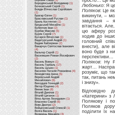
просто… Це мо
Боровик Саша
(1)
Бородянський Володимир
(1)
Любонько
: Я ц
Бочковський Сергій
(1)
Боядін В'ячеслав Сергійович
Поляков
: Це я
(1)
викинути, – мо
Брагар Євген
(1)
Браславський Руслан
(1)
завдання – я
Бриль Костянтин
(1)
Бродський Михайло
(1)
вітається. Але
Бубенчик Іван
(2)
цю аферу розр
Бурбак Максим
(5)
Буряк Сергій
(7)
ходив до інших
Бусарєв Вячеслав
(1)
Вадатурський Андрій
(1)
головний спів
Вадим Кайзерман
(2)
внести), але в
Вакарчук Святослав Іванович
(4)
воно буде з ни
Вальтер Сергій
(1)
Василишин Роман Йосифович
перспективи…
(2)
Поляков
: Ну Р
Василь Вовкун
(1)
Василь Горбаль
(17)
жарт… Насправд
Василь Цушко
(1)
Василюк Наталія Романівна
(4)
розуміє, що та
Венедіктова Ірина
(5)
так, питань нем
Веревський Андрій
Михайлович
(6)
і знизу».
Виходцев Геннадій
(2)
Віктор Ющенко
(4)
Вінник Іван
(8)
Відповідно д
Віталій Данілов
(1)
«Катерини» з 
Віталій Циганок
(1)
Вітко Артем Леонідович
(1)
Полякову і по
Власенко Сергій
(6)
Вовк Дмитро
(2)
Поляков дору
Войцеховський Олексій
(1)
поділити їх н
Волга Василь
(1)
Волинець Михайло
(3)