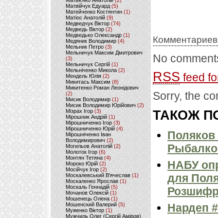
Матвієнко Анатолій
(2)
Матвійчук Едуард
(5)
Матейченко Костянтин
(1)
Матіос Анатолій
(9)
Медведчук Віктор
(74)
Медведь Віктор
(2)
Медведько Олександр
(1)
Комментариев
Медяник Володимир
(4)
Мельник Петро
(3)
Мельничук Максим Дмитрович
No comments
(3)
Мельничук Сергій
(1)
Мельніченко Микола
(2)
RSS
feed fo
Мендель Юлія
(2)
Микитась Максим
(8)
Микитенко Роман Леонідович
Sorry, the co
(2)
Мисик Володимир
(1)
Мисик Володимир Юрійович
(2)
Мізрах Ігор
(3)
ТАКОЖ ПО
Мірошник Андрій
(1)
Мірошниченко Ігор
(3)
Мірошниченко Юрій
(4)
Поляков 
Мірошніченко Іван
Володимирович
(2)
Рыбалко
Могильов Анатолій
(2)
Молоток Ігор
(6)
Монтян Тетяна
(4)
НАБУ оп
Мороко Юрій
(2)
Мосійчук Ігор
(2)
для Поля
Москалевський В'ячеслав
(1)
Москаленко Ярослав
(1)
Москаль Геннадій
(5)
Розшифр
Мочанов Олексій
(1)
Мошенець Олена
(1)
Мошенский Валерий
(5)
Нардеп #
Муженко Віктор
(1)
Мужчиль Олег (Сергій Аміров)