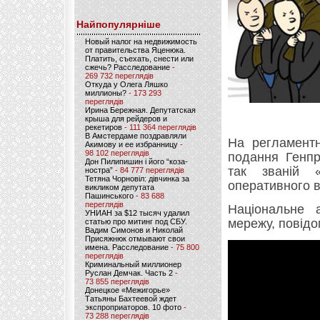
Найпопулярніше
Новый налог на недвижимость
от правительства Яценюка.
Платить, съехать, снести или
сжечь? Расследование
-
269 732 переглядів
Откуда у Олега Ляшко
миллионы?
- 173 293
переглядів
Ирина Бережная. Депутатская
крыша для рейдеров и
рекетиров
- 111 364 переглядів
В Амстердаме поздравляли
На регламентн
Акимову и ее избранницу
-
98 102 переглядів
подання Генп
Дон Пилипишин і його “коза-
так званій «
ностра”
- 84 777 переглядів
Тетяна Чорновіл: дівчинка за
оперативного в
викликом депутата
Пашинського
- 83 688
переглядів
Національне 
УНИАН за $12 тысяч удалил
мережу, повід
статью про митинг под СБУ.
Вадим Симонов и Николай
Присяжнюк отмывают свои
имена. Расследование
- 75 800
переглядів
Криминальный миллионер
Руслан Демчак. Часть 2
-
73 855 переглядів
Донецкое «Межигорье»
Татьяны Бахтеевой ждет
экспроприаторов. 10 фото
-
73 288 переглядів