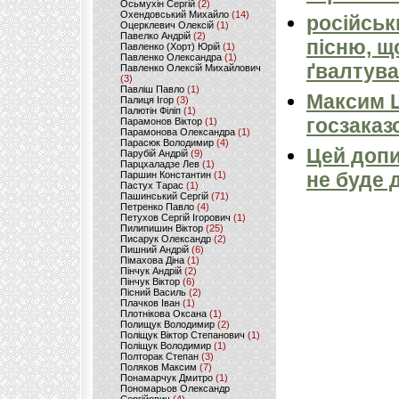
Осьмухін Сергій
(2)
Охендовський Михайло
(14)
російськ
Оцерклевич Олексій
(1)
Павелко Андрій
(2)
пісню, щ
Павленко (Хорт) Юрій
(1)
Павленко Олександра
(1)
ґвалтува
Павленко Олексій Михайлович
(3)
Павліш Павло
(1)
Максим 
Палиця Ігор
(3)
Палютін Філіп
(1)
госзаказ
Парамонов Віктор
(1)
Парамонова Олександра
(1)
Парасюк Володимир
(4)
Цей допи
Парубій Андрій
(9)
Парцхаладзе Лев
(1)
не буде 
Паршин Константин
(1)
Пастух Тарас
(1)
Пашинський Сергій
(71)
Петренко Павло
(4)
Петухов Сергій Ігорович
(1)
Пилипишин Віктор
(25)
Писарук Олександр
(2)
Пишний Андрій
(6)
Пімахова Діна
(1)
Пінчук Андрій
(2)
Пінчук Віктор
(6)
Пісний Василь
(2)
Плачков Іван
(1)
Плотнікова Оксана
(1)
Полищук Володимир
(2)
Поліщук Віктор Степанович
(1)
Поліщук Володимир
(1)
Полторак Степан
(3)
Поляков Максим
(7)
Понамарчук Дмитро
(1)
Пономарьов Олександр