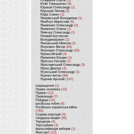
Юлдашев Сергій
(1)
Юлія Тимошенко
(8)
Юраков Олександр
(1)
Юрушев Леонід
(3)
Юфа Семен
(1)
Яворівський Володимир
(1)
Якибчук Мирослав
(5)
Якименко Олександр
(3)
Якименко Олена
(1)
Якімчук Олександр
(1)
Яловий Костянтин
Володимирович
(1)
Янковський Микола
(2)
Янукович Віктор
(64)
Янукович Олександр
(20)
Ярема Віталій
(4)
Яременко Богдан
(1)
Яресько Наталія
(1)
Ярославський Олександр
(3)
Ярош Дмитро
(4)
Ясинський Олександр
(1)
Яценко Антон
(58)
Яценюк Арсеній
(147)
покращення
(1)
Права человека
(13)
Приват
(13)
Провокація
(7)
Рейдери
(15)
російська гебня
(8)
Російсько-українська війна
(793)
Судова корупція
(4)
тендерна мафія
(36)
Тероризм
(4)
Укрсоцбанк
(3)
фальсифікація виборів
(1)
Фокстрот
(13)