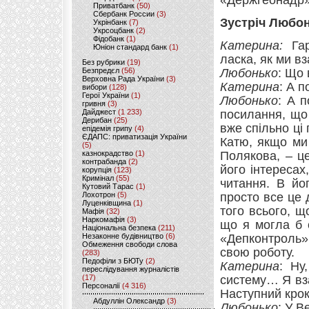
«Держгеонадр»
Приватбанк
(50)
Сбербанк России
(3)
Зустріч Любон
Укрінбанк
(7)
Укрсоцбанк
(2)
Фідобанк
(1)
Катерина:
Гар
Юніон стандард банк
(1)
ласка, як ми 
Без рубрики
(19)
Безпредєл
(56)
Любонько
: Що 
Верховна Рада України
(3)
Катерина
: А п
вибори
(128)
Герої України
(1)
Любонько
: А п
гривня
(3)
Дайджест
(1 233)
посилання, що 
Дерибан
(25)
вже спільно ці 
епідемія грипу
(4)
ЄДАПС: приватизація України
Катю, якщо ми
(5)
казнокрадство
(1)
Полякова, – це
контрабанда
(2)
його інтереса
корупція
(123)
Кримінал
(55)
читання. В йо
Кутовий Тарас
(1)
Лохотрон
(5)
просто все це 
Луценківщина
(1)
того всього, 
Мафія
(32)
Наркомафія
(3)
що я могла б о
Національна безпека
(211)
Незаконне будівництво
(6)
«Депконтроль»
Обмеження свободи слова
свою роботу.
(283)
Педофіли з БЮТу
(2)
Катерина
: Ну
переслідування журналістів
(17)
систему… Я вза
Персоналії
(4 316)
Наступний крок
Абдуллін Олександр
(3)
Любонько
: У В