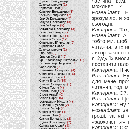
частина вам
Каретко Володимир
Олександрович
(1)
можливо…?
Кармазін Юрій
(1)
Розенблат
: Н
Карплюк Володимир
(3)
Каськів Владислав
(7)
зрозуміло, я х
Кацуба Володимир
(4)
Кацуба Олександр
(8)
сьогодні.
Кацуба Сергій
(5)
Катерина
: Та
Квіташвілі Олександр
(3)
Келестин Валерій
(2)
Розенблат
: А
Кернес Геннадій
(14)
Кивалов Сергій
(12)
тобто ми, щоб
Кириленко В’ячеслав
(2)
читання, а їх 
Кириленко Павло
Олександрович
(1)
автор законопр
Ківа Ілля
(5)
Ківалов Сергій
(46)
я буду їх внос
Кірш Олександр Вікторович
(1)
поставити гало
Кісільов Ігор Петрович
(1)
Кіссе Антон
(2)
Катерина
: Ніч
Клименко Володимир
(4)
Клименко Олександр
(8)
Розенблат
: Н
Климець Павло
(1)
для мене прос
Кличко Віталій
(55)
Кличко Володимир
(1)
читання, тоді 
Клімкін Павло
(4)
Клімов Леонід
(2)
Катерина
: Ой,
Клюєв Андрій
(6)
Розенблат
: Ц
Клюєв Сергій
(5)
Княжицький Микола
(4)
Катерина
: Ну,
Князевич Руслан
(2)
Кобзон Иосиф
(2)
Розенблат
: Зв
Коболєв Андрій
(4)
гроші, за які
Ковалів Юлія
(1)
Ковтун Володимир
(2)
«заохочення», 
Кодола Олександр
(2)
Кожемякін Андрій
(3)
Катерина
: Ск