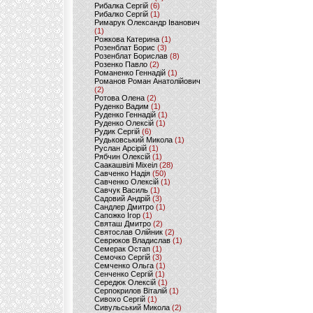
Рибалка Сергій
(6)
Рибалко Сергій
(1)
Римарук Олександр Іванович
(1)
Рожкова Катерина
(1)
Розенблат Борис
(3)
Розенблат Борислав
(8)
Розенко Павло
(2)
Романенко Геннадій
(1)
Романов Роман Анатолійович
(2)
Ротова Олена
(2)
Руденко Вадим
(1)
Руденко Геннадій
(1)
Руденко Олексій
(1)
Рудик Сергій
(6)
Рудьковський Микола
(1)
Руслан Арсірій
(1)
Рябчин Олексій
(1)
Саакашвілі Міхеіл
(28)
Савченко Надія
(50)
Савченко Олексій
(1)
Савчук Василь
(1)
Садовий Андрій
(3)
Сандлер Дмитро
(1)
Сапожко Ігор
(1)
Святаш Дмитро
(2)
Святослав Олійник
(2)
Севрюков Владислав
(1)
Семерак Остап
(1)
Семочко Сергій
(3)
Семченко Ольга
(1)
Сенченко Сергій
(1)
Середюк Олексій
(1)
Серпокрилов Віталій
(1)
Сивохо Сергій
(1)
Сивульський Микола
(2)