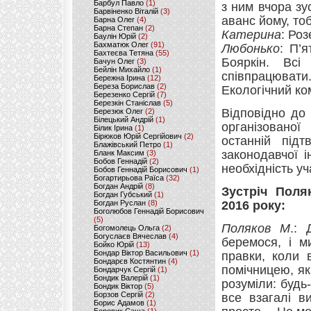
Барбул Павло
(1)
з ним вчора зу
Барвіненко Віталій
(3)
аванс йому, т
Барна Олег
(4)
Барна Степан
(2)
Катерина
: Ро
Баулін Юрій
(2)
Бахматюк Олег
(91)
Любонько
: П’
Бахтеєва Тетяна
(55)
Бояркін. Вс
Бачун Олег
(3)
Бейлін Михайло
(1)
співпрацювати
Бережна Ірина
(12)
Береза Борислав
(2)
Екологічний ко
Березенко Сергій
(7)
Березкін Станіслав
(5)
Відповідно до 
Березюк Олег
(2)
Білецький Андрій
(1)
організованої
Білик Ірина
(1)
Бірюков Юрій Сергійович
(2)
останній підт
Блажівський Петро
(1)
законодавчої і
Бланк Максим
(3)
Бобов Геннадій
(2)
необхідність уч
Бобов Геннадій Борисович
(1)
Богартирьова Раїса
(32)
Богдан Андрій
(8)
Зустріч Поля
Богдан Губський
(1)
Богдан Руслан
(8)
2016 року:
Боголюбов Геннадій Борисович
(5)
Поляков М
.:
Богомолець Ольга
(2)
Богуслаєв Вячеслав
(4)
беремося, і м
Бойко Юрій
(13)
Бондар Віктор Васильович
(1)
правки, коли 
Бондарєв Костянтин
(4)
помічницею, як
Бондарчук Сергій
(1)
Бондик Валерій
(1)
розуміли: будь-
Бондик Віктор
(5)
Борзов Сергiй
(2)
все взагалі в
Борис Адамов
(1)