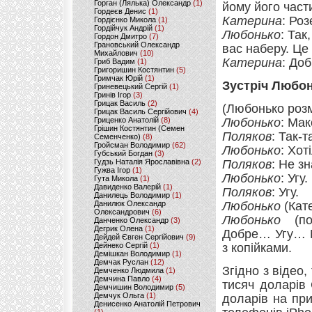
Горган (Лялька) Олександр
(1)
йому його част
Гордеєв Денис
(1)
Катерина
: Ро
Гордієнко Микола
(1)
Гордійчук Андрій
(1)
Любонько
: Так
Гордон Дмитро
(7)
Грановський Олександр
вас наберу. Ц
Михайлович
(10)
Катерина
: Доб
Гриб Вадим
(1)
Григоришин Костянтин
(5)
Гримчак Юрій
(1)
Зустріч Любон
Гриневецький Сергій
(1)
Гринів Ігор
(3)
Грицак Василь
(2)
(Любонько роз
Грицак Василь Сергійович
(4)
Гриценко Анатолій
(8)
Любонько
: Ма
Грішин Костянтин (Семен
Поляков
: Так-т
Семенченко)
(8)
Гройсман Володимир
(62)
Любонько
: Хот
Губський Богдан
(3)
Гудзь Наталія Ярославівна
(2)
Поляков
: Не з
Гужва Ігор
(1)
Любонько
: Угу.
Гута Микола
(1)
Давиденко Валерій
(1)
Поляков
: Угу.
Данилець Володимир
(1)
Данилюк Олександр
Любонько
(Кате
Олександрович
(6)
Любонько
(по 
Данченко Олександр
(3)
Дегрик Олена
(1)
Добре… Угу… М
Дейдей Євген Сергійович
(9)
Дейнеко Сергій
(1)
з копійками.
Демішкан Володимир
(1)
Демчак Руслан
(12)
Згідно з відео
Демченко Людмила
(1)
Демчина Павло
(4)
тисяч доларів
Демчишин Володимир
(5)
Демчук Ольга
(1)
доларів на при
Денисенко Анатолій Петрович