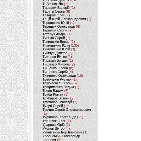
Табачник Дмитро
(6)
Табачник Ян
(1)
Тарасюк Валерій
(2)
Тарута Сергій
(8)
Татаров Олег
(1)
Тацій Юрій Олександрович
(1)
Терещенко Юрій
(1)
Терещук Олександр
(6)
Терьохін Сергій
(2)
Тетерук Андрій
(1)
Тигіпко Сергій
(1)
Тимонькін Борис
(2)
Тимошенко Юлія
(135)
Тимошенко Юрій
(3)
Тимчук Дмитро
(3)
Тихонов Віктор
(1)
Тицький Богдан
(1)
Тищенко Микола
(2)
Тищенко Олена
(8)
Тищенко Сергій
(4)
Ткаченко Олександр
(10)
Требушкін Руслан
(1)
Тригубенко Сергій
(6)
Трофименко Вадим
(1)
Троян Вадим
(6)
Труба Роман
(3)
Трубаров Віталій
(2)
Труханов Геннадій
(7)
Тулуб Сергій
(1)
Турчин Сергій Олександрович
(1)
Турчинов Олександр
(35)
Тягнибок Олег
(2)
Ударцов Юрій
(1)
Уколов Віктор
(4)
Уманський Ігор Іванович
(1)
Урбанський Олександр
Ігорович
(1)