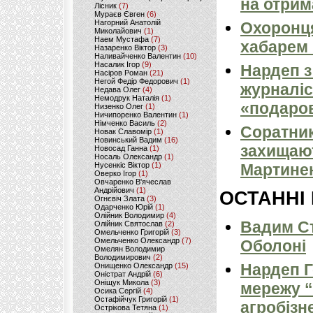
на отрим
Лісник
(7)
Мураєв Євген
(6)
Нагорний Анатолій
Охоронця
Миколайович
(1)
Наем Мустафа
(7)
хабарем 
Назаренко Віктор
(3)
Наливайченко Валентин
(10)
Насалик Ігор
(9)
Нардеп з
Насіров Роман
(21)
Негой Федір Федорович
(1)
журналіс
Недава Олег
(4)
Немодрук Наталія
(1)
«подаро
Низенко Олег
(1)
Ничипоренко Валентин
(1)
Німченко Василь
(2)
Соратни
Новак Славомір
(1)
Новинський Вадим
(16)
захищают
Новосад Ганна
(1)
Носаль Олександр
(1)
Нусенкіс Віктор
(1)
Мартине
Оверко Ігор
(1)
Овчаренко В'ячеслав
Андрійович
(1)
ОСТАННІ
Огнєвіч Злата
(3)
Одарченко Юрій
(1)
Олійник Володимир
(4)
Вадим Ст
Олійник Святослав
(2)
Омельченко Григорій
(3)
Омельченко Олександр
(7)
Оболоні
Омелян Володимир
Володимирович
(2)
Нардеп 
Онищенко Олександр
(15)
Оністрат Андрій
(6)
Оніщук Микола
(3)
мережу “
Осика Сергій
(4)
Остафійчук Григорій
(1)
агробізн
Острікова Тетяна
(1)