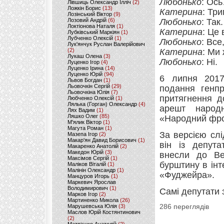
Любонько
: Ос
Лівшиць Олександр Ілліч
(2)
Ложкін Борис
(13)
Катерина
: Три
Лозінський Віктор
(9)
Лозовий Андрій
(6)
Любонько
: Так
Локтіонова Наталя
(1)
Катерина
: Це
Лубківський Маркіян
(1)
Лубченко Олексій
(1)
Любонько
: Все
Лук'янчук Руслан Валерійович
(2)
Катерина
: Ми
Лукаш Олена
(3)
Любонько
: Ні.
Луценко Ігор
(4)
Луценко Ірина
(14)
Луценко Юрій
(94)
6 липня 2017
Львов Богдан
(1)
Льовочкін Сергій
(29)
подання генп
Льовочкіна Юлія
(7)
притягнення д
Любченко Олексій
(1)
Лялька (Горган) Олександр
(4)
арешт народ
Лях Вадим
(1)
Ляшко Олег
(85)
«Народний фро
М'ялик Віктор
(1)
Магута Роман
(1)
За версією сл
Мазепа Ігор
(2)
Макар'ян Давид Борисович
(1)
він із депут
Макаренко Анатолій
(2)
Македон Юрій
(3)
внесли до Ве
Максімов Сергій
(1)
бурштину в інт
Маліков Віталій
(1)
Малінін Олександр
(1)
«Фуджейра».
Манцуров Игорь
(1)
Маркевич Ярослав
Володимирович
(1)
Самі депутати 
Марков Ігор
(2)
Мартиненко Микола
(26)
Марушевська Юлія
(3)
286 переглядів
Маслов Юрій Костянтинович
(2)