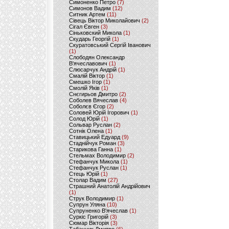
Симоненко Петро
(7)
Симонов Вадим
(12)
Ситник Артем
(11)
Сівець Віктор Миколайович
(2)
Сігал Євген
(3)
Сіньковский Микола
(1)
Скударь Георгій
(1)
Скуратовський Сергій Іванович
(1)
Слободян Олександр
В'ячеславович
(1)
Слюсарчук Андрій
(1)
Смалій Віктор
(1)
Смешко Ігор
(1)
Смолій Яків
(1)
Снєгирьов Дмитро
(2)
Соболев Вячеслав
(4)
Соболєв Єгор
(2)
Соловей Юрій Ігорович
(1)
Солод Юрій
(1)
Сольвар Руслан
(2)
Сотнік Олена
(1)
Ставицький Едуард
(9)
Стаднійчук Роман
(3)
Старикова Ганна
(1)
Стельмах Володимир
(2)
Стефанчук Микола
(1)
Стефанчук Руслан
(1)
Стець Юрій
(1)
Столар Вадим
(27)
Страшний Анатолій Андрійович
(1)
Струк Володимир
(1)
Супрун Уляна
(10)
Супруненко В'ячеслав
(1)
Суркіс Григорій
(3)
Сюмар Вікторія
(3)