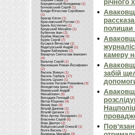
річного 
Боровик Саша
(1)
Бородянський Володимир
(1)
Бочковський Сергій
(1)
Аваковщ
Боядін В'ячеслав Сергійович
(1)
Брагар Євген
(1)
рассказа
Браславський Руслан
(1)
Бриль Костянтин
(1)
полицаи 
Бродський Михайло
(1)
Бубенчик Іван
(2)
Бурбак Максим
(5)
Аваковщи
Буряк Сергій
(7)
Бусарєв Вячеслав
(1)
журналіс
Вадатурський Андрій
(1)
Вадим Кайзерман
(2)
камеру н
Вакарчук Святослав Іванович
(4)
Вальтер Сергій
(1)
Аваковщи
Василишин Роман Йосифович
(2)
забій ще
Василь Вовкун
(1)
Василь Горбаль
(17)
допомоги
Василь Цушко
(1)
Василюк Наталія Романівна
(4)
Венедіктова Ірина
(5)
Аваковщи
Веревський Андрій
Михайлович
(6)
Виходцев Геннадій
(2)
розсліду
Віктор Ющенко
(4)
Вінник Іван
(8)
Нацполіц
Віталій Данілов
(1)
Віталій Циганок
(1)
провадж
Вітко Артем Леонідович
(1)
Власенко Сергій
(6)
Вовк Дмитро
(2)
Пов’язан
Войцеховський Олексій
(1)
Волга Василь
(1)
отримали
Волинець Михайло
(3)