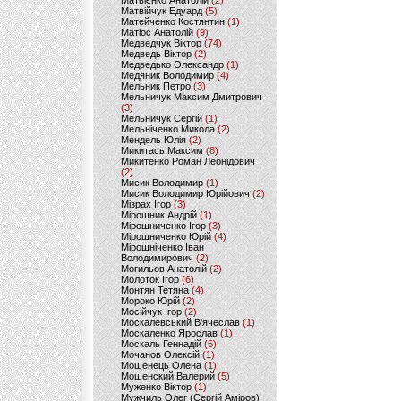
Матвієнко Анатолій
(2)
Матвійчук Едуард
(5)
Матейченко Костянтин
(1)
Матіос Анатолій
(9)
Медведчук Віктор
(74)
Медведь Віктор
(2)
Медведько Олександр
(1)
Медяник Володимир
(4)
Мельник Петро
(3)
Мельничук Максим Дмитрович
(3)
Мельничук Сергій
(1)
Мельніченко Микола
(2)
Мендель Юлія
(2)
Микитась Максим
(8)
Микитенко Роман Леонідович
(2)
Мисик Володимир
(1)
Мисик Володимир Юрійович
(2)
Мізрах Ігор
(3)
Мірошник Андрій
(1)
Мірошниченко Ігор
(3)
Мірошниченко Юрій
(4)
Мірошніченко Іван
Володимирович
(2)
Могильов Анатолій
(2)
Молоток Ігор
(6)
Монтян Тетяна
(4)
Мороко Юрій
(2)
Мосійчук Ігор
(2)
Москалевський В'ячеслав
(1)
Москаленко Ярослав
(1)
Москаль Геннадій
(5)
Мочанов Олексій
(1)
Мошенець Олена
(1)
Мошенский Валерий
(5)
Муженко Віктор
(1)
Мужчиль Олег (Сергій Аміров)