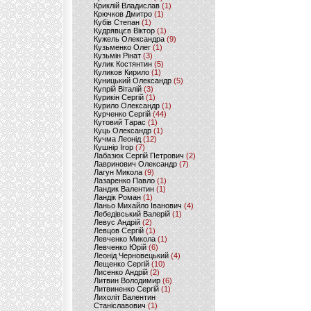
Криклій Владислав
(1)
Крючков Дмитро
(1)
Кубів Степан
(1)
Кудрявцєв Віктор
(1)
Кужель Олександра
(9)
Кузьменко Олег
(1)
Кузьмін Рінат
(3)
Кулик Костянтин
(5)
Куликов Кирило
(1)
Куницький Олександр
(5)
Купрій Віталій
(3)
Курикін Сергій
(1)
Курило Олександр
(1)
Курченко Сергій
(44)
Кутовий Тарас
(1)
Куць Олександр
(1)
Кучма Леонід
(12)
Кушнір Ігор
(7)
Лабазюк Сергій Петрович
(2)
Лавринович Олександр
(7)
Лагун Микола
(9)
Лазаренко Павло
(1)
Ландик Валентин
(1)
Ландік Роман
(1)
Ланьо Михайло Іванович
(4)
Лебедівський Валерій
(1)
Левус Андрій
(2)
Левцов Сергій
(1)
Левченко Микола
(1)
Левченко Юрій
(6)
Леонід Черновецький
(4)
Лещенко Сергій
(10)
Лисенко Андрій
(2)
Литвин Володимир
(6)
Литвиненко Сергій
(1)
Лихоліт Валентин
Станіславович
(1)