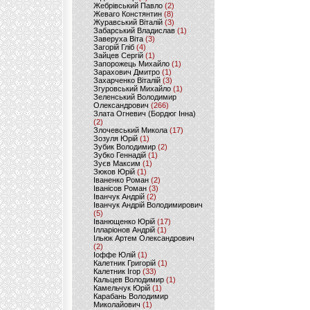
Жебрівський Павло
(2)
Жеваго Констянтин
(8)
Журавський Віталій
(3)
Забарський Владислав
(1)
Заверуха Віта
(3)
Загорій Гліб
(4)
Зайцев Сергій
(1)
Запорожець Михайло
(1)
Зарахович Дмитро
(1)
Захарченко Віталій
(3)
Згуровський Михайло
(1)
Зеленський Володимир
Олександрович
(266)
Злата Огневич (Бордюг Інна)
(2)
Злочевський Микола
(17)
Зозуля Юрій
(1)
Зубик Володимир
(2)
Зубко Геннадій
(1)
Зуєв Максим
(1)
Зюков Юрій
(1)
Іваненко Роман
(2)
Іванісов Роман
(3)
Іванчук Андрій
(2)
Іванчук Андрій Володимирович
(5)
Іванющенко Юрій
(17)
Ілларіонов Андрій
(1)
Ільюк Артем Олександрович
(2)
Іоффе Юлій
(1)
Калетник Григорій
(1)
Калетник Ігор
(33)
Кальцев Володимир
(1)
Камельчук Юрій
(1)
Карабань Володимир
Миколайович
(1)