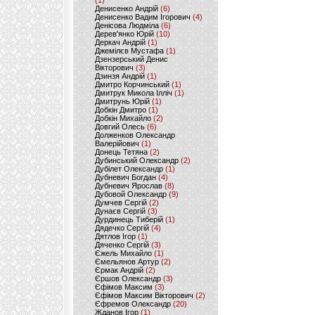
(1)
Денисенко Андрій
(6)
Денисенко Вадим Ігорович
(4)
Денісова Людміла
(6)
Дерев'янко Юрій
(10)
Деркач Андрій
(1)
Джемілєв Мустафа
(1)
Дзензерський Денис
Вікторович
(3)
Дзинзя Андрій
(1)
Дмитро Корчинський
(1)
Дмитрук Микола Ілліч
(1)
Дмитрунь Юрій
(1)
Добкін Дмитро
(1)
Добкін Михайло
(2)
Довгий Олесь
(6)
Долженков Олександр
Валерійович
(1)
Донець Тетяна
(2)
Дубинський Олександр
(2)
Дубілет Олександр
(1)
Дубневич Богдан
(4)
Дубневич Ярослав
(8)
Дубовой Олександр
(9)
Думчев Сергій
(2)
Дунаєв Сергій
(3)
Дурдинець Тиберій
(1)
Дядечко Сергій
(4)
Дятлов Ігор
(1)
Дяченко Сергій
(3)
Єжель Михайло
(1)
Ємельянов Артур
(2)
Єрмак Андрій
(2)
Єршов Олександр
(3)
Єфімов Максим
(3)
Єфімов Максим Вікторович
(2)
Єфремов Олександр
(20)
Жданов Ігор
(1)