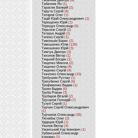
Табачник Дмитро
(6)
Табачник Ян
(1)
Тарасюк Валерій
(2)
Тарута Сергій
(8)
Татаров Олег
(1)
Тацій Юрій Олександрович
(1)
Терещенко Юрій
(1)
Терещук Олександр
(6)
Терьохін Сергій
(2)
Тетерук Андрій
(1)
Тигіпко Сергій
(1)
Тимонькін Борис
(2)
Тимошенко Юлія
(135)
Тимошенко Юрій
(3)
Тимчук Дмитро
(3)
Тихонов Віктор
(1)
Тицький Богдан
(1)
Тищенко Микола
(2)
Тищенко Олена
(8)
Тищенко Сергій
(4)
Ткаченко Олександр
(10)
Требушкін Руслан
(1)
Тригубенко Сергій
(6)
Трофименко Вадим
(1)
Троян Вадим
(6)
Труба Роман
(3)
Трубаров Віталій
(2)
Труханов Геннадій
(7)
Тулуб Сергій
(1)
Турчин Сергій Олександрович
(1)
Турчинов Олександр
(35)
Тягнибок Олег
(2)
Ударцов Юрій
(1)
Уколов Віктор
(4)
Уманський Ігор Іванович
(1)
Урбанський Олександр
Ігорович
(1)