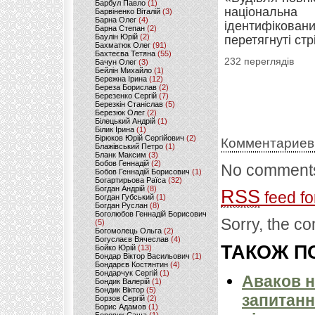
Барбул Павло
(1)
національна 
Барвіненко Віталій
(3)
Барна Олег
(4)
ідентифікова
Барна Степан
(2)
Баулін Юрій
(2)
перетягнуті ст
Бахматюк Олег
(91)
Бахтеєва Тетяна
(55)
232 переглядів
Бачун Олег
(3)
Бейлін Михайло
(1)
Бережна Ірина
(12)
Береза Борислав
(2)
Березенко Сергій
(7)
Березкін Станіслав
(5)
Березюк Олег
(2)
Білецький Андрій
(1)
Білик Ірина
(1)
Бірюков Юрій Сергійович
(2)
Комментариев
Блажівський Петро
(1)
Бланк Максим
(3)
Бобов Геннадій
(2)
No comments
Бобов Геннадій Борисович
(1)
Богартирьова Раїса
(32)
Богдан Андрій
(8)
RSS
feed fo
Богдан Губський
(1)
Богдан Руслан
(8)
Боголюбов Геннадій Борисович
Sorry, the co
(5)
Богомолець Ольга
(2)
Богуслаєв Вячеслав
(4)
ТАКОЖ ПО
Бойко Юрій
(13)
Бондар Віктор Васильович
(1)
Бондарєв Костянтин
(4)
Бондарчук Сергій
(1)
Аваков н
Бондик Валерій
(1)
Бондик Віктор
(5)
запитанн
Борзов Сергiй
(2)
Борис Адамов
(1)