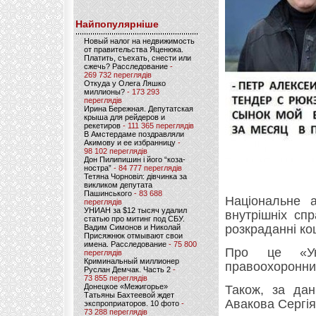
Найпопулярніше
Новый налог на недвижимость
от правительства Яценюка.
Платить, съехать, снести или
сжечь? Расследование
-
269 732 переглядів
Откуда у Олега Ляшко
миллионы?
- 173 293
переглядів
Ирина Бережная. Депутатская
крыша для рейдеров и
рекетиров
- 111 365 переглядів
В Амстердаме поздравляли
Акимову и ее избранницу
-
98 102 переглядів
Дон Пилипишин і його “коза-
ностра”
- 84 777 переглядів
Тетяна Чорновіл: дівчинка за
викликом депутата
Пашинського
- 83 688
Національне а
переглядів
УНИАН за $12 тысяч удалил
внутрішніх сп
статью про митинг под СБУ.
розкраданні кош
Вадим Симонов и Николай
Присяжнюк отмывают свои
имена. Расследование
- 75 800
Про це «Укр
переглядів
Криминальный миллионер
правоохоронни
Руслан Демчак. Часть 2
-
73 855 переглядів
Донецкое «Межигорье»
Також, за дан
Татьяны Бахтеевой ждет
Авакова Сергія
экспроприаторов. 10 фото
-
73 288 переглядів