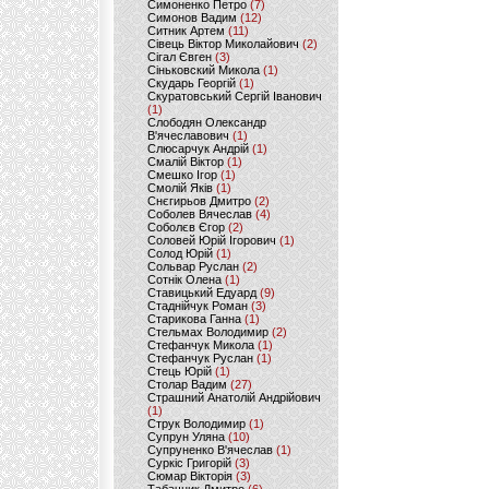
Симоненко Петро
(7)
Симонов Вадим
(12)
Ситник Артем
(11)
Сівець Віктор Миколайович
(2)
Сігал Євген
(3)
Сіньковский Микола
(1)
Скударь Георгій
(1)
Скуратовський Сергій Іванович
(1)
Слободян Олександр
В'ячеславович
(1)
Слюсарчук Андрій
(1)
Смалій Віктор
(1)
Смешко Ігор
(1)
Смолій Яків
(1)
Снєгирьов Дмитро
(2)
Соболев Вячеслав
(4)
Соболєв Єгор
(2)
Соловей Юрій Ігорович
(1)
Солод Юрій
(1)
Сольвар Руслан
(2)
Сотнік Олена
(1)
Ставицький Едуард
(9)
Стаднійчук Роман
(3)
Старикова Ганна
(1)
Стельмах Володимир
(2)
Стефанчук Микола
(1)
Стефанчук Руслан
(1)
Стець Юрій
(1)
Столар Вадим
(27)
Страшний Анатолій Андрійович
(1)
Струк Володимир
(1)
Супрун Уляна
(10)
Супруненко В'ячеслав
(1)
Суркіс Григорій
(3)
Сюмар Вікторія
(3)