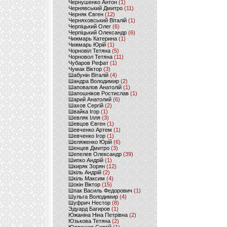
Чернушенко Антон
(1)
Чернявський Дмитро
(11)
Черняк Євген
(12)
Черняховський Віталій
(1)
Черпіцький Олег
(6)
Черпіцький Олександр
(6)
Чижмарь Катерина
(1)
Чижмарь Юрій
(1)
Чорновіл Тетяна
(5)
Чорновол Тетяна
(11)
Чубаров Рефат
(1)
Чумак Віктор
(3)
Шабунін Віталій
(4)
Шандра Володимир
(2)
Шаповалов Анатолій
(1)
Шапошніков Ростислав
(1)
Шарий Анатолий
(6)
Шахов Сергій
(2)
Швайка Ігор
(1)
Шевляк Ілля
(3)
Шевцов Євген
(1)
Шевченко Артем
(1)
Шевченко Ігор
(1)
Шеляженко Юрій
(6)
Шенцев Дмитро
(3)
Шепелев Олександр
(39)
Шипко Андрій
(1)
Шкиряк Зорян
(12)
Шкіль Андрій
(2)
Шкіль Максим
(4)
Шокін Віктор
(15)
Шпак Василь Федорович
(1)
Шульга Володимир
(4)
Шуфрич Нестор
(8)
Эдуард Багиров
(1)
Южаніна Ніна Петрівна
(2)
Юзькова Тетяна
(2)