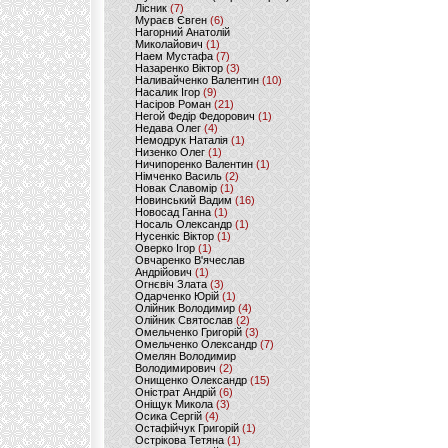
Лісник
(7)
Мураєв Євген
(6)
Нагорний Анатолій
Миколайович
(1)
Наем Мустафа
(7)
Назаренко Віктор
(3)
Наливайченко Валентин
(10)
Насалик Ігор
(9)
Насіров Роман
(21)
Негой Федір Федорович
(1)
Недава Олег
(4)
Немодрук Наталія
(1)
Низенко Олег
(1)
Ничипоренко Валентин
(1)
Німченко Василь
(2)
Новак Славомір
(1)
Новинський Вадим
(16)
Новосад Ганна
(1)
Носаль Олександр
(1)
Нусенкіс Віктор
(1)
Оверко Ігор
(1)
Овчаренко В'ячеслав
Андрійович
(1)
Огнєвіч Злата
(3)
Одарченко Юрій
(1)
Олійник Володимир
(4)
Олійник Святослав
(2)
Омельченко Григорій
(3)
Омельченко Олександр
(7)
Омелян Володимир
Володимирович
(2)
Онищенко Олександр
(15)
Оністрат Андрій
(6)
Оніщук Микола
(3)
Осика Сергій
(4)
Остафійчук Григорій
(1)
Острікова Тетяна
(1)