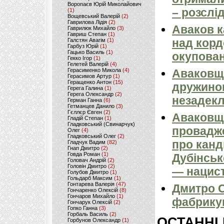
Воропаєв Юрій Миколайович
– розслі
(1)
Вощевський Валерій
(2)
Гаврилова Лідія
(2)
Аваков к
Гаврилюк Михайло
(3)
Гавриш Степан
(1)
над кордо
Галстян Авагім
(1)
Гарбуз Юрій
(1)
Гацько Василь
(1)
окупован
Гекко Ігор
(1)
Гелетей Валерій
(4)
Герасименко Микола
(4)
Аваковщи
Герасимов Артур
(1)
Геращенко Антон
(15)
дружиною
Герега Галина
(1)
Герега Олександр
(2)
незадек
Герман Ганна
(6)
Гетманцев Данило
(3)
Гєллєр Євген
(2)
Аваковщи
Гладій Степан
(1)
Гладковський (Свинарчук)
провадж
Олег
(4)
Гладковський Олег
(2)
про канд
Гладчук Вадим
(82)
Гнап Дмитро
(2)
Говда Роман
(1)
Дубінськ
Головач Андрій
(2)
Головін Дмитро
(2)
— нацист
Голубов Дмитро
(1)
Гольдарб Максим
(1)
Гонтарева Валерія
(47)
Дмитро С
Гончаренко Олексій
(8)
Гончаров Михайло
(1)
фабрикув
Гончарук Олексій
(2)
Гопко Ганна
(3)
Горбаль Василь
(2)
ОСТАННІ
Горбунов Олександр
(1)