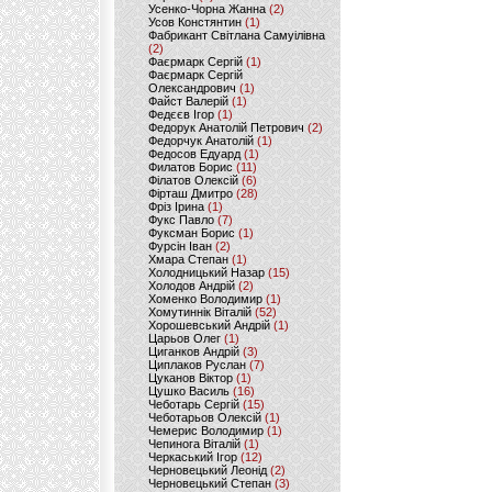
Усенко-Чорна Жанна
(2)
Усов Констянтин
(1)
Фабрикант Світлана Самуілівна
(2)
Фаєрмарк Сергій
(1)
Фаєрмарк Сергій
Олександрович
(1)
Файст Валерій
(1)
Федєєв Ігор
(1)
Федорук Анатолій Петрович
(2)
Федорчук Анатолій
(1)
Федосов Едуард
(1)
Филатов Борис
(11)
Філатов Олексій
(6)
Фірташ Дмитро
(28)
Фріз Ірина
(1)
Фукс Павло
(7)
Фуксман Борис
(1)
Фурсін Іван
(2)
Хмара Степан
(1)
Холодницький Назар
(15)
Холодов Андрій
(2)
Хоменко Володимир
(1)
Хомутиннік Віталій
(52)
Хорошевський Андрій
(1)
Царьов Олег
(1)
Циганков Андрій
(3)
Циплаков Руслан
(7)
Цуканов Віктор
(1)
Цушко Василь
(16)
Чеботарь Сергій
(15)
Чеботарьов Олексій
(1)
Чемерис Володимир
(1)
Чепинога Віталій
(1)
Черкаський Ігор
(12)
Черновецький Леонід
(2)
Черновецький Степан
(3)