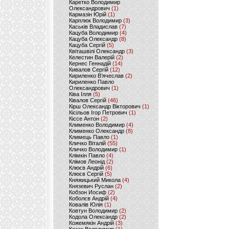
Каретко Володимир
Олександрович
(1)
Кармазін Юрій
(1)
Карплюк Володимир
(3)
Каськів Владислав
(7)
Кацуба Володимир
(4)
Кацуба Олександр
(8)
Кацуба Сергій
(5)
Квіташвілі Олександр
(3)
Келестин Валерій
(2)
Кернес Геннадій
(14)
Кивалов Сергій
(12)
Кириленко В’ячеслав
(2)
Кириленко Павло
Олександрович
(1)
Ківа Ілля
(5)
Ківалов Сергій
(46)
Кірш Олександр Вікторович
(1)
Кісільов Ігор Петрович
(1)
Кіссе Антон
(2)
Клименко Володимир
(4)
Клименко Олександр
(8)
Климець Павло
(1)
Кличко Віталій
(55)
Кличко Володимир
(1)
Клімкін Павло
(4)
Клімов Леонід
(2)
Клюєв Андрій
(6)
Клюєв Сергій
(5)
Княжицький Микола
(4)
Князевич Руслан
(2)
Кобзон Иосиф
(2)
Коболєв Андрій
(4)
Ковалів Юлія
(1)
Ковтун Володимир
(2)
Кодола Олександр
(2)
Кожемякін Андрій
(3)