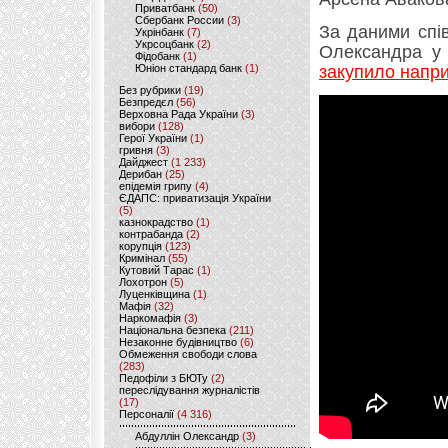
Приватбанк
(50)
Сбербанк России
(3)
За даними спі
Укрінбанк
(7)
Укрсоцбанк
(2)
Олександра у
Фідобанк
(1)
Юніон стандард банк
(1)
закупило напри
Без рубрики
(19)
Безпредєл
(56)
Верховна Рада України
(3)
вибори
(128)
Герої України
(1)
гривня
(3)
Дайджест
(1 233)
Дерибан
(25)
епідемія грипу
(4)
ЄДАПС: приватизація України
(5)
казнокрадство
(1)
контрабанда
(2)
корупція
(123)
Кримінал
(55)
Кутовий Тарас
(1)
Лохотрон
(5)
Луценківщина
(1)
Мафія
(32)
Наркомафія
(3)
Національна безпека
(211)
Незаконне будівництво
(6)
Обмеження свободи слова
(283)
Педофіли з БЮТу
(2)
переслідування журналістів
(17)
Персоналії
(4 316)
Абдуллін Олександр
(3)