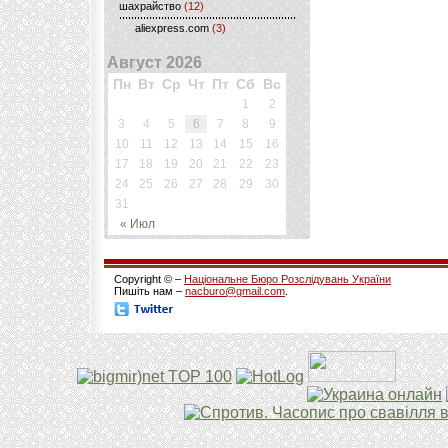
шахрайство
(12)
aliexpress.com
(3)
Август 2026
Пн
Вт
Ср
Чт
Пт
Сб
Вс
1
2
3
4
5
6
7
8
9
10
11
12
13
14
15
16
17
18
19
20
21
22
23
24
25
26
27
28
29
30
31
« Июл
Copyright © –
Національне Бюро Розслідувань України
Пишіть нам –
nacburo@gmail.com
.