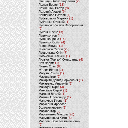
Лівшиць Олександр Ілліч
(2)
Ложкін Борис
(13)
Лозінський Віктор
(9)
Лозовий Андрій
(6)
Локтіонова Наталя
(1)
Лубківський Маркіян
(1)
Лубченко Олексій
(1)
Лук'янчук Руслан Валерійович
(2)
Лукаш Олена
(3)
Луценко Ігор
(4)
Луценко Ірина
(14)
Луценко Юрій
(94)
Львов Богдан
(1)
Льовочкін Сергій
(29)
Льовочкіна Юлія
(7)
Любченко Олексій
(1)
Лялька (Горган) Олександр
(4)
Лях Вадим
(1)
Ляшко Олег
(85)
М'ялик Віктор
(1)
Магута Роман
(1)
Мазепа Ігор
(2)
Макар'ян Давид Борисович
(1)
Макаренко Анатолій
(2)
Македон Юрій
(3)
Максімов Сергій
(1)
Маліков Віталій
(1)
Малінін Олександр
(1)
Манцуров Игорь
(1)
Маркевич Ярослав
Володимирович
(1)
Марков Ігор
(2)
Мартиненко Микола
(26)
Марушевська Юлія
(3)
Маслов Юрій Костянтинович
(2)