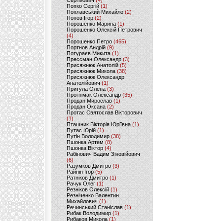
Сергійович
(4)
Попко Сергій
(1)
Поплавський Михайло
(2)
Попов Ігор
(2)
Порошенко Марина
(1)
Порошенко Олексій Петрович
(4)
Порошенко Петро
(465)
Портнов Андрій
(9)
Потураєв Микита
(1)
Прессман Олександр
(3)
Присяжнюк Анатолій
(5)
Присяжнюк Микола
(38)
Присяжнюк Олександр
Анатолійович
(1)
Притула Олена
(3)
Прогнімак Олександр
(35)
Продан Мирослав
(1)
Продан Оксана
(2)
Протас Святослав Вікторович
(1)
Пташник Вікторія Юріївна
(1)
Путас Юрій
(1)
Путін Володимир
(38)
Пшонка Артем
(8)
Пшонка Віктор
(4)
Рабінович Вадим Зіновійович
(6)
Разумков Дмитро
(3)
Райнін Ігор
(5)
Ратніков Дмитро
(1)
Рачук Олег
(1)
Резніков Олексій
(1)
Резніченко Валентин
Михайлович
(1)
Речинський Станіслав
(1)
Рибак Володимир
(1)
Рибаков Микола
(1)