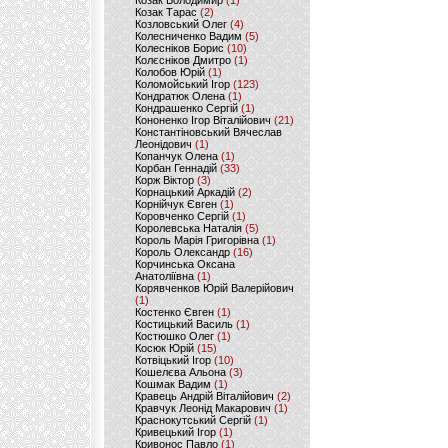
Козак Володимир
(1)
Козак Тарас
(2)
Козловський Олег
(4)
Колесниченко Вадим
(5)
Колесніков Борис
(10)
Колєсніков Дмитро
(1)
Колобов Юрій
(1)
Коломойський Ігор
(123)
Кондратюк Олена
(1)
Кондрашенко Сергій
(1)
Кононенко Ігор Віталійович
(21)
Константіновський Вячеслав
Леонідович
(1)
Копанчук Олена
(1)
Корбан Геннадій
(33)
Корж Віктор
(3)
Корнацький Аркадій
(2)
Корнійчук Євген
(1)
Коровченко Сергій
(1)
Королевська Наталія
(5)
Король Марія Григорівна
(1)
Король Олександр
(16)
Корчинська Оксана
Анатоліївна
(1)
Корявченков Юрій Валерійович
(1)
Костенко Євген
(1)
Костицький Василь
(1)
Костюшко Олег
(1)
Косюк Юрій
(15)
Котвіцький Ігор
(10)
Кошелєва Альона
(3)
Кошмак Вадим
(1)
Кравець Андрій Віталійович
(2)
Кравчук Леонід Макарович
(1)
Краснокутський Сергій
(1)
Кривецький Ігор
(1)
Кривонос Павло
(1)