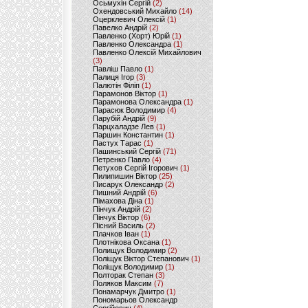
Осьмухін Сергій
(2)
Охендовський Михайло
(14)
Оцерклевич Олексій
(1)
Павелко Андрій
(2)
Павленко (Хорт) Юрій
(1)
Павленко Олександра
(1)
Павленко Олексій Михайлович
(3)
Павліш Павло
(1)
Палиця Ігор
(3)
Палютін Філіп
(1)
Парамонов Віктор
(1)
Парамонова Олександра
(1)
Парасюк Володимир
(4)
Парубій Андрій
(9)
Парцхаладзе Лев
(1)
Паршин Константин
(1)
Пастух Тарас
(1)
Пашинський Сергій
(71)
Петренко Павло
(4)
Петухов Сергій Ігорович
(1)
Пилипишин Віктор
(25)
Писарук Олександр
(2)
Пишний Андрій
(6)
Пімахова Діна
(1)
Пінчук Андрій
(2)
Пінчук Віктор
(6)
Пісний Василь
(2)
Плачков Іван
(1)
Плотнікова Оксана
(1)
Полищук Володимир
(2)
Поліщук Віктор Степанович
(1)
Поліщук Володимир
(1)
Полторак Степан
(3)
Поляков Максим
(7)
Понамарчук Дмитро
(1)
Пономарьов Олександр