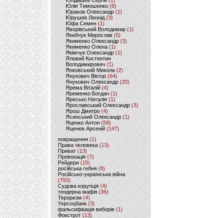
Юлдашев Сергій
(1)
Юлія Тимошенко
(8)
Юраков Олександр
(1)
Юрушев Леонід
(3)
Юфа Семен
(1)
Яворівський Володимир
(1)
Якибчук Мирослав
(5)
Якименко Олександр
(3)
Якименко Олена
(1)
Якімчук Олександр
(1)
Яловий Костянтин
Володимирович
(1)
Янковський Микола
(2)
Янукович Віктор
(64)
Янукович Олександр
(20)
Ярема Віталій
(4)
Яременко Богдан
(1)
Яресько Наталія
(1)
Ярославський Олександр
(3)
Ярош Дмитро
(4)
Ясинський Олександр
(1)
Яценко Антон
(58)
Яценюк Арсеній
(147)
покращення
(1)
Права человека
(13)
Приват
(13)
Провокація
(7)
Рейдери
(15)
російська гебня
(8)
Російсько-українська війна
(793)
Судова корупція
(4)
тендерна мафія
(36)
Тероризм
(4)
Укрсоцбанк
(3)
фальсифікація виборів
(1)
Фокстрот
(13)