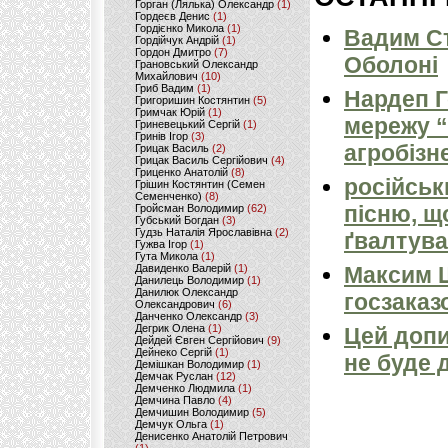
Горган (Лялька) Олександр
(1)
Гордеєв Денис
(1)
Гордієнко Микола
(1)
Вадим Ст
Гордійчук Андрій
(1)
Гордон Дмитро
(7)
Оболоні
Грановський Олександр
Михайлович
(10)
Гриб Вадим
(1)
Нардеп 
Григоришин Костянтин
(5)
Гримчак Юрій
(1)
мережу “
Гриневецький Сергій
(1)
Гринів Ігор
(3)
агробізн
Грицак Василь
(2)
Грицак Василь Сергійович
(4)
Гриценко Анатолій
(8)
російськ
Грішин Костянтин (Семен
Семенченко)
(8)
пісню, щ
Гройсман Володимир
(62)
Губський Богдан
(3)
Гудзь Наталія Ярославівна
(2)
ґвалтува
Гужва Ігор
(1)
Гута Микола
(1)
Давиденко Валерій
(1)
Максим 
Данилець Володимир
(1)
Данилюк Олександр
госзаказ
Олександрович
(6)
Данченко Олександр
(3)
Дегрик Олена
(1)
Цей допи
Дейдей Євген Сергійович
(9)
Дейнеко Сергій
(1)
не буде 
Демішкан Володимир
(1)
Демчак Руслан
(12)
Демченко Людмила
(1)
Демчина Павло
(4)
Демчишин Володимир
(5)
Демчук Ольга
(1)
Денисенко Анатолій Петрович