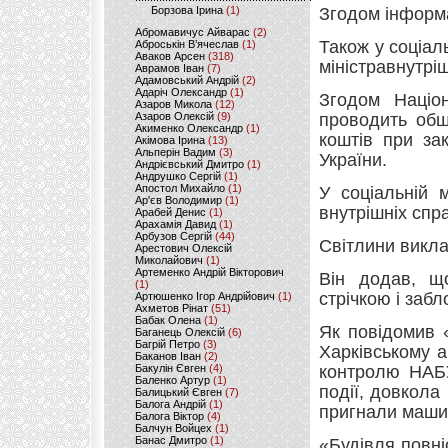
Борзова Ірина
(1)
Згодом інформ
Абромавичус Айварас
(2)
Також у соціал
Аброськін В’ячеслав
(1)
Аваков Арсен
(318)
міністравнутріш
Аврамов Іван
(7)
Адамовський Андрій
(2)
Адаріч Олександр
(1)
Згодом Націо
Азаров Микола
(12)
Азаров Олексій
(9)
проводить обш
Акименко Олександр
(1)
коштів при зак
Акімова Ірина
(13)
Альперін Вадим
(3)
України.
Андрієвський Дмитро
(1)
Андрушко Сергій
(1)
Апостол Михайло
(1)
У соціальній 
Ар'єв Володимир
(1)
внутрішніх спр
Арабей Денис
(1)
Арахамія Давид
(1)
Арбузов Сергій
(44)
Світлини викла
Арестович Олексій
Миколайович
(1)
Артеменко Андрій Вікторович
Він додав, щ
(1)
стрічкою і заб
Артюшенко Ігор Андрійович
(1)
Ахметов Рінат
(51)
Бабак Олена
(1)
Як повідомив 
Баганець Олексій
(6)
Багрій Петро
(3)
Харківському а
Баканов Іван
(2)
Бакулін Євген
(4)
контролю НАБУ
Баленко Артур
(1)
події, довкола
Балицький Євген
(7)
Балога Андрій
(1)
пригнали машин
Балога Віктор
(4)
Балчун Войцех
(1)
Банас Дмитро
(1)
«Будівля повні