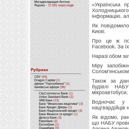
Мегадекларация Антона
«Українська 
Яценко
- 72 091 переглядів
Холодницького
інформацію, ал
Як повідомило
Києві.
Про це ж пов
Facebook. За ї
Наразі обом за
Міру запобіж
Рубрики
Солом’янському
CБУ
(64)
Також за дан
Dragon Capital
(1)
афери "Укргазбанка"
(1)
будівлі НАБ
банківські афери
(96)
мікроавтобуси,
CityCommerce Bank
(1)
Union Standard Bank
(2)
VAB Банк
(13)
Водночас у 
Банк "Фінансова ініціатива"
(3)
нацгвардійців 
Банк Кредит Дніпро
(1)
Банк Національний кредит
(3)
Банк Фінанси та кредит
(1)
Як відомо, ра
Дельта Банк
(3)
Евробанк
(2)
що НАБУ прово
Експобанк
(1)
Арсена Аваков
Ощадбанк
(5)