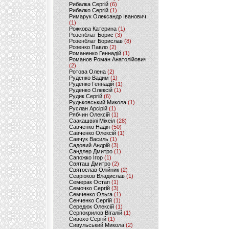
Рибалка Сергій
(6)
Рибалко Сергій
(1)
Римарук Олександр Іванович
(1)
Рожкова Катерина
(1)
Розенблат Борис
(3)
Розенблат Борислав
(8)
Розенко Павло
(2)
Романенко Геннадій
(1)
Романов Роман Анатолійович
(2)
Ротова Олена
(2)
Руденко Вадим
(1)
Руденко Геннадій
(1)
Руденко Олексій
(1)
Рудик Сергій
(6)
Рудьковський Микола
(1)
Руслан Арсірій
(1)
Рябчин Олексій
(1)
Саакашвілі Міхеіл
(28)
Савченко Надія
(50)
Савченко Олексій
(1)
Савчук Василь
(1)
Садовий Андрій
(3)
Сандлер Дмитро
(1)
Сапожко Ігор
(1)
Святаш Дмитро
(2)
Святослав Олійник
(2)
Севрюков Владислав
(1)
Семерак Остап
(1)
Семочко Сергій
(3)
Семченко Ольга
(1)
Сенченко Сергій
(1)
Середюк Олексій
(1)
Серпокрилов Віталій
(1)
Сивохо Сергій
(1)
Сивульський Микола
(2)