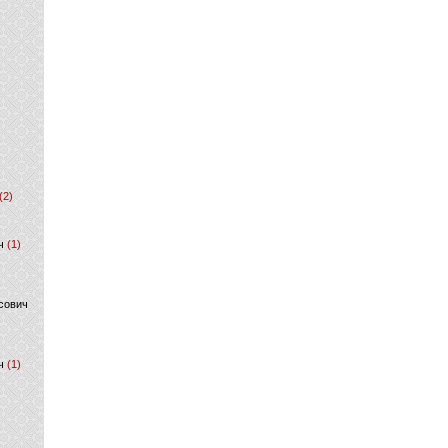
(2)
ч
(1)
сович
ч
(1)