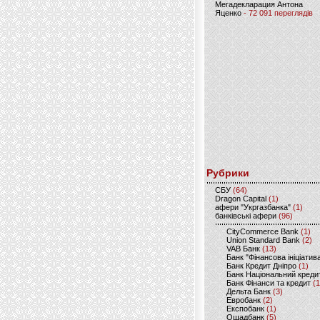
Мегадекларация Антона
Яценко
- 72 091 переглядів
Рубрики
CБУ
(64)
Dragon Capital
(1)
афери "Укргазбанка"
(1)
банківські афери
(96)
CityCommerce Bank
(1)
Union Standard Bank
(2)
VAB Банк
(13)
Банк "Фінансова ініціатив
Банк Кредит Дніпро
(1)
Банк Національний креди
Банк Фінанси та кредит
(1
Дельта Банк
(3)
Евробанк
(2)
Експобанк
(1)
Ощадбанк
(5)