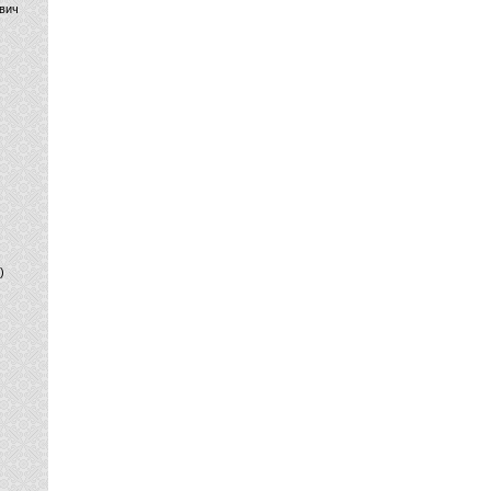
вич
)