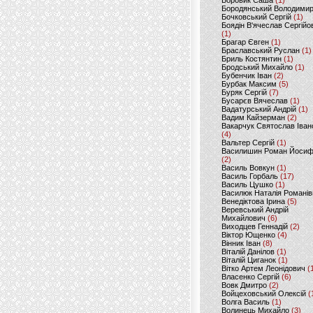
Боровик Саша
(1)
Бородянський Володими
Бочковський Сергій
(1)
Боядін В'ячеслав Сергійо
(1)
Брагар Євген
(1)
Браславський Руслан
(1)
Бриль Костянтин
(1)
Бродський Михайло
(1)
Бубенчик Іван
(2)
Бурбак Максим
(5)
Буряк Сергій
(7)
Бусарєв Вячеслав
(1)
Вадатурський Андрій
(1)
Вадим Кайзерман
(2)
Вакарчук Святослав Іван
(4)
Вальтер Сергій
(1)
Василишин Роман Йоси
(2)
Василь Вовкун
(1)
Василь Горбаль
(17)
Василь Цушко
(1)
Василюк Наталія Романів
Венедіктова Ірина
(5)
Веревський Андрій
Михайлович
(6)
Виходцев Геннадій
(2)
Віктор Ющенко
(4)
Вінник Іван
(8)
Віталій Данілов
(1)
Віталій Циганок
(1)
Вітко Артем Леонідович
(
Власенко Сергій
(6)
Вовк Дмитро
(2)
Войцеховський Олексій
(
Волга Василь
(1)
Волинець Михайло
(3)