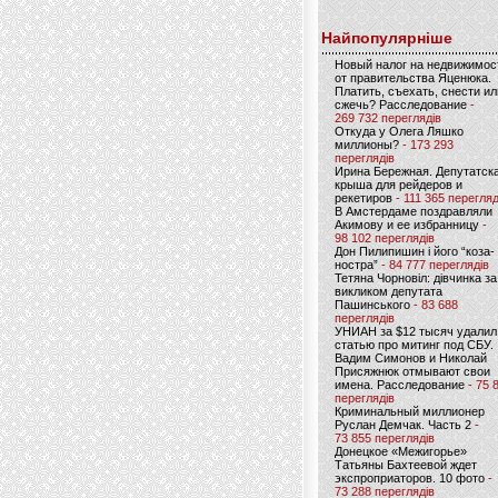
Найпопулярніше
Новый налог на недвижимос
от правительства Яценюка.
Платить, съехать, снести ил
сжечь? Расследование
-
269 732 переглядів
Откуда у Олега Ляшко
миллионы?
- 173 293
переглядів
Ирина Бережная. Депутатск
крыша для рейдеров и
рекетиров
- 111 365 перегляд
В Амстердаме поздравляли
Акимову и ее избранницу
-
98 102 переглядів
Дон Пилипишин і його “коза-
ностра”
- 84 777 переглядів
Тетяна Чорновіл: дівчинка за
викликом депутата
Пашинського
- 83 688
переглядів
УНИАН за $12 тысяч удалил
статью про митинг под СБУ.
Вадим Симонов и Николай
Присяжнюк отмывают свои
имена. Расследование
- 75 
переглядів
Криминальный миллионер
Руслан Демчак. Часть 2
-
73 855 переглядів
Донецкое «Межигорье»
Татьяны Бахтеевой ждет
экспроприаторов. 10 фото
-
73 288 переглядів