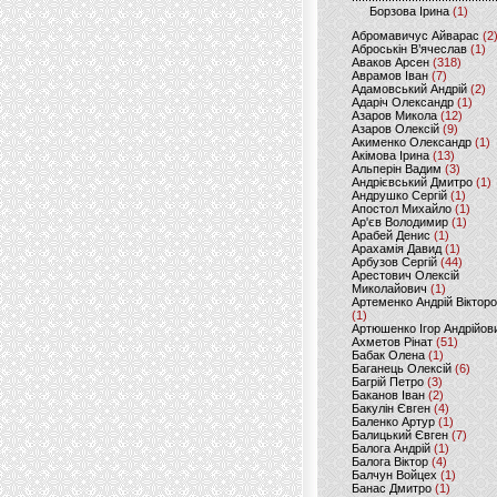
Борзова Ірина
(1)
Абромавичус Айварас
(2
Аброськін В’ячеслав
(1)
Аваков Арсен
(318)
Аврамов Іван
(7)
Адамовський Андрій
(2)
Адаріч Олександр
(1)
Азаров Микола
(12)
Азаров Олексій
(9)
Акименко Олександр
(1)
Акімова Ірина
(13)
Альперін Вадим
(3)
Андрієвський Дмитро
(1)
Андрушко Сергій
(1)
Апостол Михайло
(1)
Ар'єв Володимир
(1)
Арабей Денис
(1)
Арахамія Давид
(1)
Арбузов Сергій
(44)
Арестович Олексій
Миколайович
(1)
Артеменко Андрій Віктор
(1)
Артюшенко Ігор Андрійов
Ахметов Рінат
(51)
Бабак Олена
(1)
Баганець Олексій
(6)
Багрій Петро
(3)
Баканов Іван
(2)
Бакулін Євген
(4)
Баленко Артур
(1)
Балицький Євген
(7)
Балога Андрій
(1)
Балога Віктор
(4)
Балчун Войцех
(1)
Банас Дмитро
(1)