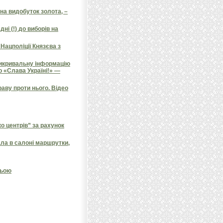
на видобуток золота, –
ні (!) до виборів на
Нацполіції Князєва з
викривальну інформацію
о «Слава Україні!» —
аву проти нього. Відео
 центрів” за рахунок
ала в салоні маршрутки,
ньою