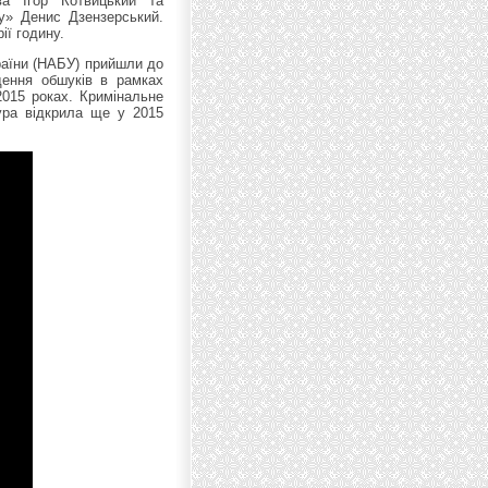
ва Ігор Котвицький та
у» Денис Дзензерський.
ії годину.
раїни (НАБУ) прийшли до
дення обшуків в рамках
2015 роках. Кримінальне
ура відкрила ще у 2015