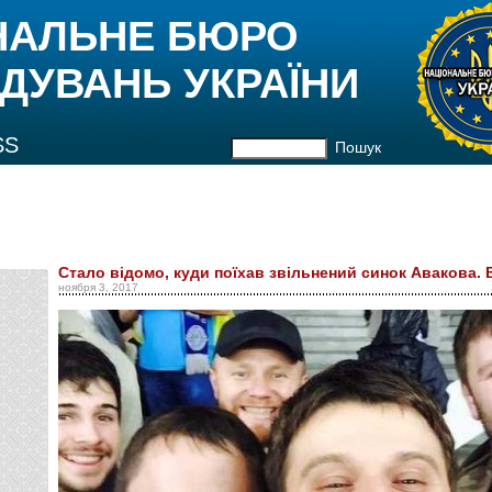
НАЛЬНЕ БЮРО
ДУВАНЬ УКРАЇНИ
SS
Пошук
Стало відомо, куди поїхав звільнений синок Авакова. 
ноября 3, 2017