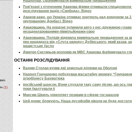
Нацполіції, сфабрикували кримінальне провадження
Пов’язані з оточенням Авакова фірми отримали спецдозволи 
)
розслідування радіо «Свобода». Відео
Аваков каже, що Україна отримає контроль над кордоном за 2 д
окупованому Донбасі. Відео
Аваковщина. На кордоні зупинили авто з екс-дружиною глави 
незадекларованими півмільйонами євро
Аваковщина. Поліція відкрила кримінальне провадження за 
про кандидата від «Слуга народу» Дубінського, який казав, щ
нацистське ґасло
Дмитро Снєгирьов розповів як МВС Авакова фабрикувало спр
ОСТАННІ РОЗСЛІДУВАННЯ
Вадим Столар купив дві земельні ділянки на Оболоні
Нардеп Гончаренко побудував масштабну мережу “Гончаренко
агробізнесу Бахматюка
ович
російський шансон. Вони слухали таку саму пісню, що ось гр
ич
(1)
поки ґвалтували її
Максим Шкиль укрепляет позиции в сфере госзаказов
Цей допис блокують. Наша русофобія ніколи не буде достат