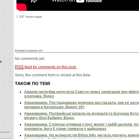
1 397 переглядів
Комментариев нет
No comments yet.
и
RSS
feed for comments on this post.
Sorry, the comment form is closed at this time.
ТАКОЖ ПО ТЕМІ
Аваков нагрубив депутатці Совсун через запитання про вбито
хлопчика. Відео
Аваковщина. Пострадавшая девушка рассказала, как ее наси
полицаи в Кагарлыке. Видео 18+
Аваковщина. Поліцейські напали на журналіста Богдана Кутє
мітингу біля Кабміну. Відео
Аваковщина. Слончак отримав струс мозку і забій щелепи, по
допомоги, його 6 годин тримали у кайданках
Аваковщина. На журналістів Bihus.Info, які розслідують коруп