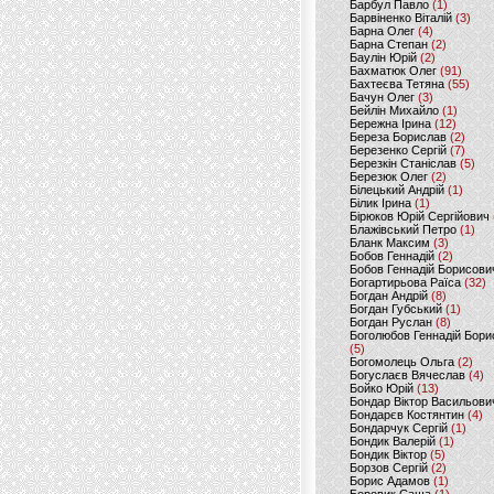
Барбул Павло
(1)
Барвіненко Віталій
(3)
Барна Олег
(4)
Барна Степан
(2)
Баулін Юрій
(2)
Бахматюк Олег
(91)
Бахтеєва Тетяна
(55)
Бачун Олег
(3)
Бейлін Михайло
(1)
Бережна Ірина
(12)
Береза Борислав
(2)
Березенко Сергій
(7)
Березкін Станіслав
(5)
Березюк Олег
(2)
Білецький Андрій
(1)
Білик Ірина
(1)
Бірюков Юрій Сергійович
Блажівський Петро
(1)
Бланк Максим
(3)
Бобов Геннадій
(2)
Бобов Геннадій Борисови
Богартирьова Раїса
(32)
Богдан Андрій
(8)
Богдан Губський
(1)
Богдан Руслан
(8)
Боголюбов Геннадій Бори
(5)
Богомолець Ольга
(2)
Богуслаєв Вячеслав
(4)
Бойко Юрій
(13)
Бондар Віктор Васильови
Бондарєв Костянтин
(4)
Бондарчук Сергій
(1)
Бондик Валерій
(1)
Бондик Віктор
(5)
Борзов Сергiй
(2)
Борис Адамов
(1)