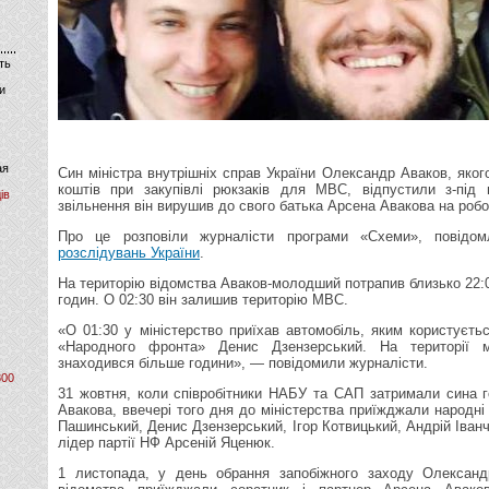
ть
и
ая
Син міністра внутрішніх справ України Олександр Аваков, яког
коштів при закупівлі рюкзаків для МВС, відпустили з-під
ів
звільнення він вирушив до свого батька Арсена Авакова на робо
Про це розповіли журналісти програми «Схеми», повід
розслідувань України
.
На територію відомства Аваков-молодший потрапив близько 22:0
годин. О 02:30 він залишив територію МВС.
«О 01:30 у міністерство приїхав автомобіль, яким користуєть
«Народного фронта» Денис Дзензерський. На території мі
знаходився більше години», — повідомили журналісти.
800
31 жовтня, коли співробітники НАБУ та САП затримали сина
Авакова, ввечері того дня до міністерства приїжджали народні
Пашинський, Денис Дзензерський, Ігор Котвицький, Андрій Іванчук
лідер партії НФ Арсеній Яценюк.
1 листопада, у день обрання запобіжного заходу Олександ