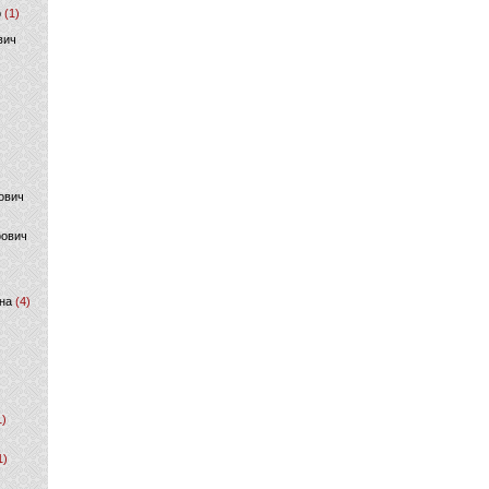
р
(1)
вич
ович
фович
на
(4)
1)
1)