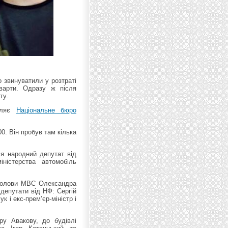
о звинуватили у розтраті
 варти. Одразу ж після
ту.
омляє
Національне бюро
0. Він пробув там кілька
ся народний депутат від
ністерства автомобіль
 голови МВС Олександра
 депутати від НФ: Сергій
 і екс-прем’єр-міністр і
ру Авакову, до будівлі