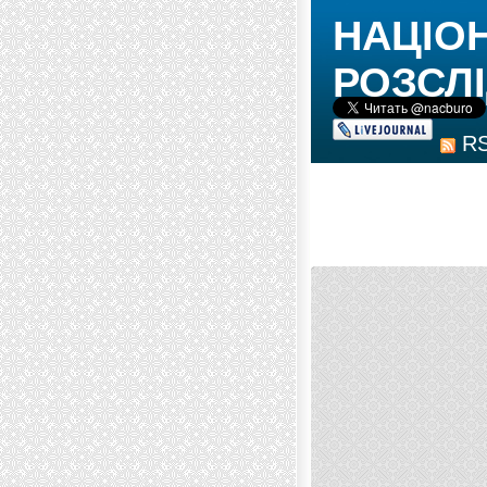
НАЦІО
РОЗСЛІ
R