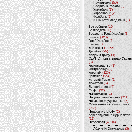
Приватбанк
(50)
Сбербанк России
(3)
Укрінбанк
(7)
Укрсоцбанк
(2)
Фідобанк
(1)
Юніон стандард банк
(1)
Без рубрики
(19)
Безпредєл
(56)
Верховна Рада України
(3)
вибори
(128)
Герої України
(1)
гривня
(3)
Дайджест
(1 233)
Дерибан
(25)
епідемія грипу
(4)
ЄДАПС: приватизація Україн
(5)
казнокрадство
(1)
контрабанда
(2)
корупція
(123)
Кримінал
(55)
Кутовий Тарас
(1)
Лохотрон
(5)
Луценківщина
(1)
Мафія
(32)
Наркомафія
(3)
Національна безпека
(211)
Незаконне будівництво
(6)
Обмеження свободи слова
(283)
Педофіли з БЮТу
(2)
переслідування журналістів
(17)
Персоналії
(4 316)
Абдуллін Олександр
(3)