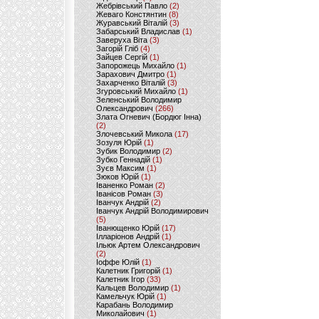
Жебрівський Павло
(2)
Жеваго Констянтин
(8)
Журавський Віталій
(3)
Забарський Владислав
(1)
Заверуха Віта
(3)
Загорій Гліб
(4)
Зайцев Сергій
(1)
Запорожець Михайло
(1)
Зарахович Дмитро
(1)
Захарченко Віталій
(3)
Згуровський Михайло
(1)
Зеленський Володимир
Олександрович
(266)
Злата Огневич (Бордюг Інна)
(2)
Злочевський Микола
(17)
Зозуля Юрій
(1)
Зубик Володимир
(2)
Зубко Геннадій
(1)
Зуєв Максим
(1)
Зюков Юрій
(1)
Іваненко Роман
(2)
Іванісов Роман
(3)
Іванчук Андрій
(2)
Іванчук Андрій Володимирович
(5)
Іванющенко Юрій
(17)
Ілларіонов Андрій
(1)
Ільюк Артем Олександрович
(2)
Іоффе Юлій
(1)
Калетник Григорій
(1)
Калетник Ігор
(33)
Кальцев Володимир
(1)
Камельчук Юрій
(1)
Карабань Володимир
Миколайович
(1)