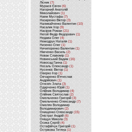
Лісник
(7)
Мураєв Євген
(6)
Нагорний Анатолій
Миколайович
(1)
Наем Мустафа
(7)
Назаренко Віктор
(3)
Наливайченко Валентин
(10)
Насалик Ігор
(9)
Насіров Роман
(21)
Негой Федір Федорович
(1)
Недава Олег
(4)
Немодрук Наталія
(1)
Низенко Олег
(1)
Ничипоренко Валентин
(1)
Німченко Василь
(2)
Новак Славомір
(1)
Новинський Вадим
(16)
Новосад Ганна
(1)
Носаль Олександр
(1)
Нусенкіс Віктор
(1)
Оверко Ігор
(1)
Овчаренко В'ячеслав
Андрійович
(1)
Огнєвіч Злата
(3)
Одарченко Юрій
(1)
Олійник Володимир
(4)
Олійник Святослав
(2)
Омельченко Григорій
(3)
Омельченко Олександр
(7)
Омелян Володимир
Володимирович
(2)
Онищенко Олександр
(15)
Оністрат Андрій
(6)
Оніщук Микола
(3)
Осика Сергій
(4)
Остафійчук Григорій
(1)
Острікова Тетяна
(1)