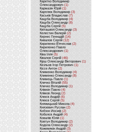
Каретко Володимир
Олександрович
(1)
Кармазін Юрій
(1)
Карплюк Володимир
(3)
Каськів Владислав
(7)
Кацуба Володимир
(4)
Кацуба Олександр
(8)
Кацуба Сергій
(5)
Квіташвілі Олександр
(3)
Келестин Валерій
(2)
Кернес Геннадій
(14)
Кивалов Сергій
(12)
Кириленко В’ячеслав
(2)
Кириленко Павло
Олександрович
(1)
Ківа Ілля
(5)
Ківалов Сергій
(46)
Кірш Олександр Вікторович
(1)
Кісільов Ігор Петрович
(1)
Кіссе Антон
(2)
Клименко Володимир
(4)
Клименко Олександр
(8)
Климець Павло
(1)
Кличко Віталій
(55)
Кличко Володимир
(1)
Клімкін Павло
(4)
Клімов Леонід
(2)
Клюєв Андрій
(6)
Клюєв Сергій
(5)
Княжицький Микола
(4)
Князевич Руслан
(2)
Кобзон Иосиф
(2)
Коболєв Андрій
(4)
Ковалів Юлія
(1)
Ковтун Володимир
(2)
Кодола Олександр
(2)
Кожемякін Андрій
(3)