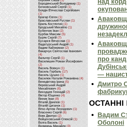
над кордо
Боровик Саша
(1)
Бородянський Володимир
(1)
Бочковський Сергій
(1)
окупован
Боядін В'ячеслав Сергійович
(1)
Аваковщи
Брагар Євген
(1)
Браславський Руслан
(1)
Бриль Костянтин
(1)
дружиною
Бродський Михайло
(1)
Бубенчик Іван
(2)
незадек
Бурбак Максим
(5)
Буряк Сергій
(7)
Бусарєв Вячеслав
(1)
Аваковщи
Вадатурський Андрій
(1)
Вадим Кайзерман
(2)
провадж
Вакарчук Святослав Іванович
(4)
про канд
Вальтер Сергій
(1)
Василишин Роман Йосифович
(2)
Дубінськ
Василь Вовкун
(1)
Василь Горбаль
(17)
— нацист
Василь Цушко
(1)
Василюк Наталія Романівна
(4)
Венедіктова Ірина
(5)
Дмитро С
Веревський Андрій
Михайлович
(6)
фабрикув
Виходцев Геннадій
(2)
Віктор Ющенко
(4)
Вінник Іван
(8)
ОСТАННІ
Віталій Данілов
(1)
Віталій Циганок
(1)
Вітко Артем Леонідович
(1)
Власенко Сергій
(6)
Вадим Ст
Вовк Дмитро
(2)
Войцеховський Олексій
(1)
Оболоні
Волга Василь
(1)
Волинець Михайло
(3)