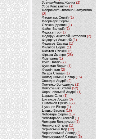
Усенко-Чорна Жанна
(2)
Усов Констянтин
(1)
Фабрикант Світлана Самуілівна
(2)
Фаєрмарк Сергій
(1)
Фаєрмарк Сергій
Олександрович
(1)
Файст Валерій
(1)
Федєєв Ігор
(1)
Федорук Анатолій Петрович
(2)
Федорчук Анатолій
(1)
Федосов Едуард
(1)
Филатов Борис
(11)
Філатов Олексій
(6)
Фірташ Дмитро
(28)
Фріз Ірина
(1)
Фукс Павло
(7)
Фуксман Борис
(1)
Фурсін Іван
(2)
Хмара Степан
(1)
Холодницький Назар
(15)
Холодов Андрій
(2)
Хоменко Володимир
(1)
Хомутиннік Віталій
(52)
Хорошевський Андрій
(1)
Царьов Олег
(1)
Циганков Андрій
(3)
Циплаков Руслан
(7)
Цуканов Віктор
(1)
Цушко Василь
(16)
Чеботарь Сергій
(15)
Чеботарьов Олексій
(1)
Чемерис Володимир
(1)
Чепинога Віталій
(1)
Черкаський Ігор
(12)
Черновецький Леонід
(2)
Черновецький Степан
(3)