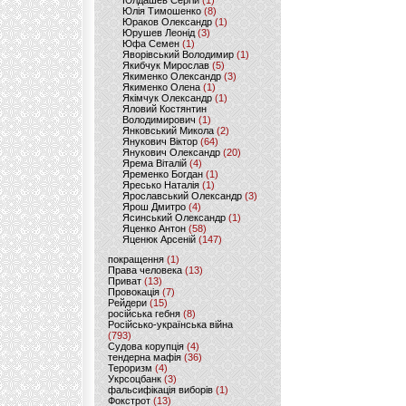
Юлдашев Сергій
(1)
Юлія Тимошенко
(8)
Юраков Олександр
(1)
Юрушев Леонід
(3)
Юфа Семен
(1)
Яворівський Володимир
(1)
Якибчук Мирослав
(5)
Якименко Олександр
(3)
Якименко Олена
(1)
Якімчук Олександр
(1)
Яловий Костянтин
Володимирович
(1)
Янковський Микола
(2)
Янукович Віктор
(64)
Янукович Олександр
(20)
Ярема Віталій
(4)
Яременко Богдан
(1)
Яресько Наталія
(1)
Ярославський Олександр
(3)
Ярош Дмитро
(4)
Ясинський Олександр
(1)
Яценко Антон
(58)
Яценюк Арсеній
(147)
покращення
(1)
Права человека
(13)
Приват
(13)
Провокація
(7)
Рейдери
(15)
російська гебня
(8)
Російсько-українська війна
(793)
Судова корупція
(4)
тендерна мафія
(36)
Тероризм
(4)
Укрсоцбанк
(3)
фальсифікація виборів
(1)
Фокстрот
(13)