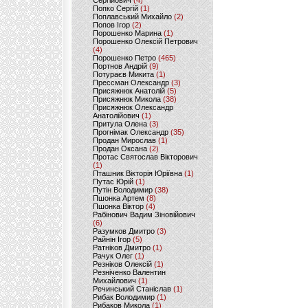
Сергійович
(4)
Попко Сергій
(1)
Поплавський Михайло
(2)
Попов Ігор
(2)
Порошенко Марина
(1)
Порошенко Олексій Петрович
(4)
Порошенко Петро
(465)
Портнов Андрій
(9)
Потураєв Микита
(1)
Прессман Олександр
(3)
Присяжнюк Анатолій
(5)
Присяжнюк Микола
(38)
Присяжнюк Олександр
Анатолійович
(1)
Притула Олена
(3)
Прогнімак Олександр
(35)
Продан Мирослав
(1)
Продан Оксана
(2)
Протас Святослав Вікторович
(1)
Пташник Вікторія Юріївна
(1)
Путас Юрій
(1)
Путін Володимир
(38)
Пшонка Артем
(8)
Пшонка Віктор
(4)
Рабінович Вадим Зіновійович
(6)
Разумков Дмитро
(3)
Райнін Ігор
(5)
Ратніков Дмитро
(1)
Рачук Олег
(1)
Резніков Олексій
(1)
Резніченко Валентин
Михайлович
(1)
Речинський Станіслав
(1)
Рибак Володимир
(1)
Рибаков Микола
(1)