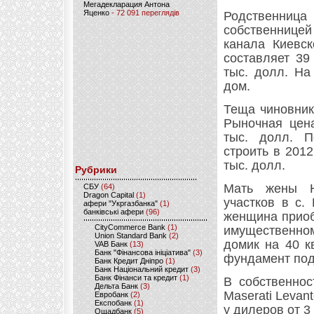
Мегадекларация Антона
Яценко
- 72 091 переглядів
Родственниц
собственницей
канала Киевс
составляет 39
тыс. долл. На
дом.
Теща чиновник
Рыночная цена
тыс. долл. П
строить в 2012
тыс. долл.
Рубрики
Мать жены Н
CБУ
(64)
Dragon Capital
(1)
участков в с.
афери "Укргазбанка"
(1)
банківські афери
(96)
женщина приоб
CityCommerce Bank
(1)
имущественном
Union Standard Bank
(2)
домик на 40 к
VAB Банк
(13)
Банк "Фінансова ініціатива"
(3)
фундамент под
Банк Кредит Дніпро
(1)
Банк Національний кредит
(3)
Банк Фінанси та кредит
(1)
В собственнос
Дельта Банк
(3)
Maserati Levan
Евробанк
(2)
Експобанк
(1)
у дилеров от 3
Ощадбанк
(5)