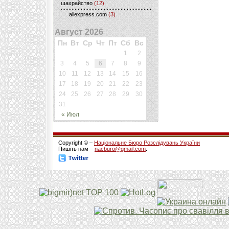
шахрайство
(12)
aliexpress.com
(3)
Август 2026
Пн
Вт
Ср
Чт
Пт
Сб
Вс
1
2
3
4
5
6
7
8
9
10
11
12
13
14
15
16
17
18
19
20
21
22
23
24
25
26
27
28
29
30
31
« Июл
Copyright © –
Національне Бюро Розслідувань України
Пишіть нам –
nacburo@gmail.com
.