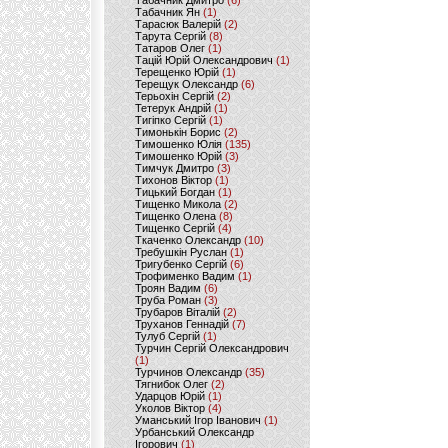
Табачник Дмитро
(6)
Табачник Ян
(1)
Тарасюк Валерій
(2)
Тарута Сергій
(8)
Татаров Олег
(1)
Тацій Юрій Олександрович
(1)
Терещенко Юрій
(1)
Терещук Олександр
(6)
Терьохін Сергій
(2)
Тетерук Андрій
(1)
Тигіпко Сергій
(1)
Тимонькін Борис
(2)
Тимошенко Юлія
(135)
Тимошенко Юрій
(3)
Тимчук Дмитро
(3)
Тихонов Віктор
(1)
Тицький Богдан
(1)
Тищенко Микола
(2)
Тищенко Олена
(8)
Тищенко Сергій
(4)
Ткаченко Олександр
(10)
Требушкін Руслан
(1)
Тригубенко Сергій
(6)
Трофименко Вадим
(1)
Троян Вадим
(6)
Труба Роман
(3)
Трубаров Віталій
(2)
Труханов Геннадій
(7)
Тулуб Сергій
(1)
Турчин Сергій Олександрович
(1)
Турчинов Олександр
(35)
Тягнибок Олег
(2)
Ударцов Юрій
(1)
Уколов Віктор
(4)
Уманський Ігор Іванович
(1)
Урбанський Олександр
Ігорович
(1)