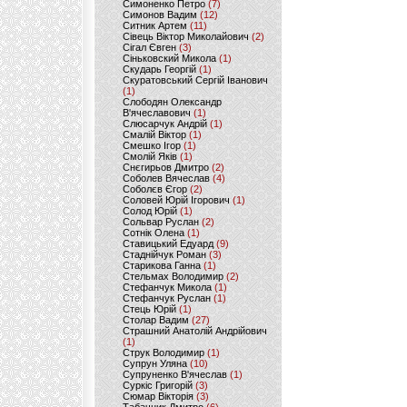
Симоненко Петро
(7)
Симонов Вадим
(12)
Ситник Артем
(11)
Сівець Віктор Миколайович
(2)
Сігал Євген
(3)
Сіньковский Микола
(1)
Скударь Георгій
(1)
Скуратовський Сергій Іванович
(1)
Слободян Олександр
В'ячеславович
(1)
Слюсарчук Андрій
(1)
Смалій Віктор
(1)
Смешко Ігор
(1)
Смолій Яків
(1)
Снєгирьов Дмитро
(2)
Соболев Вячеслав
(4)
Соболєв Єгор
(2)
Соловей Юрій Ігорович
(1)
Солод Юрій
(1)
Сольвар Руслан
(2)
Сотнік Олена
(1)
Ставицький Едуард
(9)
Стаднійчук Роман
(3)
Старикова Ганна
(1)
Стельмах Володимир
(2)
Стефанчук Микола
(1)
Стефанчук Руслан
(1)
Стець Юрій
(1)
Столар Вадим
(27)
Страшний Анатолій Андрійович
(1)
Струк Володимир
(1)
Супрун Уляна
(10)
Супруненко В'ячеслав
(1)
Суркіс Григорій
(3)
Сюмар Вікторія
(3)