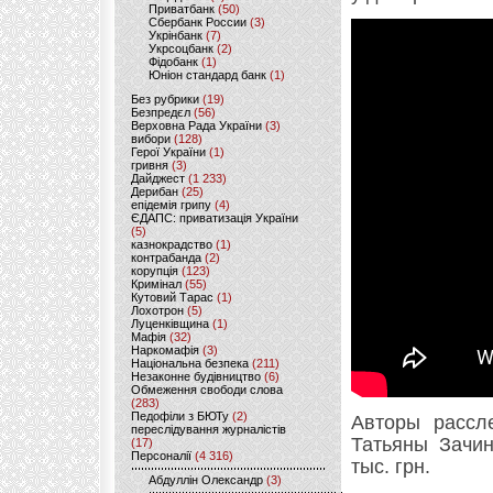
Приватбанк
(50)
Сбербанк России
(3)
Укрінбанк
(7)
Укрсоцбанк
(2)
Фідобанк
(1)
Юніон стандард банк
(1)
Без рубрики
(19)
Безпредєл
(56)
Верховна Рада України
(3)
вибори
(128)
Герої України
(1)
гривня
(3)
Дайджест
(1 233)
Дерибан
(25)
епідемія грипу
(4)
ЄДАПС: приватизація України
(5)
казнокрадство
(1)
контрабанда
(2)
корупція
(123)
Кримінал
(55)
Кутовий Тарас
(1)
Лохотрон
(5)
Луценківщина
(1)
Мафія
(32)
Наркомафія
(3)
Національна безпека
(211)
Незаконне будівництво
(6)
Обмеження свободи слова
(283)
Педофіли з БЮТу
(2)
Авторы рассл
переслідування журналістів
Татьяны Зачин
(17)
Персоналії
(4 316)
тыс. грн.
Абдуллін Олександр
(3)