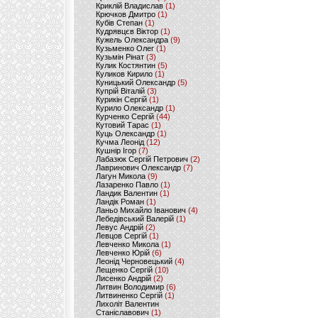
Криклій Владислав
(1)
Крючков Дмитро
(1)
Кубів Степан
(1)
Кудрявцєв Віктор
(1)
Кужель Олександра
(9)
Кузьменко Олег
(1)
Кузьмін Рінат
(3)
Кулик Костянтин
(5)
Куликов Кирило
(1)
Куницький Олександр
(5)
Купрій Віталій
(3)
Курикін Сергій
(1)
Курило Олександр
(1)
Курченко Сергій
(44)
Кутовий Тарас
(1)
Куць Олександр
(1)
Кучма Леонід
(12)
Кушнір Ігор
(7)
Лабазюк Сергій Петрович
(2)
Лавринович Олександр
(7)
Лагун Микола
(9)
Лазаренко Павло
(1)
Ландик Валентин
(1)
Ландік Роман
(1)
Ланьо Михайло Іванович
(4)
Лебедівський Валерій
(1)
Левус Андрій
(2)
Левцов Сергій
(1)
Левченко Микола
(1)
Левченко Юрій
(6)
Леонід Черновецький
(4)
Лещенко Сергій
(10)
Лисенко Андрій
(2)
Литвин Володимир
(6)
Литвиненко Сергій
(1)
Лихоліт Валентин
Станіславович
(1)