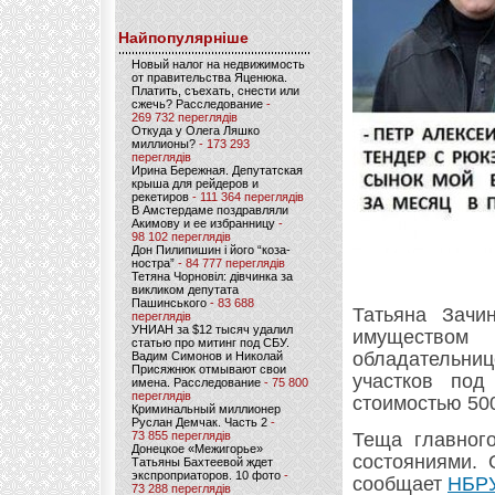
Найпопулярніше
Новый налог на недвижимость
от правительства Яценюка.
Платить, съехать, снести или
сжечь? Расследование
-
269 732 переглядів
Откуда у Олега Ляшко
миллионы?
- 173 293
переглядів
Ирина Бережная. Депутатская
крыша для рейдеров и
рекетиров
- 111 364 переглядів
В Амстердаме поздравляли
Акимову и ее избранницу
-
98 102 переглядів
Дон Пилипишин і його “коза-
ностра”
- 84 777 переглядів
Тетяна Чорновіл: дівчинка за
викликом депутата
Пашинського
- 83 688
Татьяна Зачи
переглядів
УНИАН за $12 тысяч удалил
имуществом
статью про митинг под СБУ.
обладательни
Вадим Симонов и Николай
Присяжнюк отмывают свои
участков под
имена. Расследование
- 75 800
переглядів
стоимостью 500
Криминальный миллионер
Руслан Демчак. Часть 2
-
73 855 переглядів
Теща главног
Донецкое «Межигорье»
состояниями. 
Татьяны Бахтеевой ждет
экспроприаторов. 10 фото
-
сообщает
НБР
73 288 переглядів