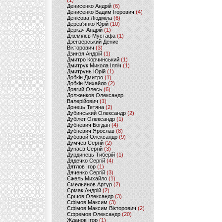
(1)
Денисенко Андрій
(6)
Денисенко Вадим Ігорович
(4)
Денісова Людміла
(6)
Дерев'янко Юрій
(10)
Деркач Андрій
(1)
Джемілєв Мустафа
(1)
Дзензерський Денис
Вікторович
(3)
Дзинзя Андрій
(1)
Дмитро Корчинський
(1)
Дмитрук Микола Ілліч
(1)
Дмитрунь Юрій
(1)
Добкін Дмитро
(1)
Добкін Михайло
(2)
Довгий Олесь
(6)
Долженков Олександр
Валерійович
(1)
Донець Тетяна
(2)
Дубинський Олександр
(2)
Дубілет Олександр
(1)
Дубневич Богдан
(4)
Дубневич Ярослав
(8)
Дубовой Олександр
(9)
Думчев Сергій
(2)
Дунаєв Сергій
(3)
Дурдинець Тиберій
(1)
Дядечко Сергій
(4)
Дятлов Ігор
(1)
Дяченко Сергій
(3)
Єжель Михайло
(1)
Ємельянов Артур
(2)
Єрмак Андрій
(2)
Єршов Олександр
(3)
Єфімов Максим
(3)
Єфімов Максим Вікторович
(2)
Єфремов Олександр
(20)
Жданов Ігор
(1)