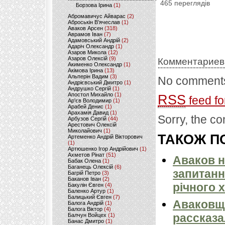
465 переглядів
Борзова Ірина
(1)
Абромавичус Айварас
(2)
Аброськін В’ячеслав
(1)
Аваков Арсен
(318)
Аврамов Іван
(7)
Адамовський Андрій
(2)
Адаріч Олександр
(1)
Азаров Микола
(12)
Азаров Олексій
(9)
Комментариев
Акименко Олександр
(1)
Акімова Ірина
(13)
Альперін Вадим
(3)
No comments
Андрієвський Дмитро
(1)
Андрушко Сергій
(1)
Апостол Михайло
(1)
RSS
feed fo
Ар'єв Володимир
(1)
Арабей Денис
(1)
Арахамія Давид
(1)
Sorry, the co
Арбузов Сергій
(44)
Арестович Олексій
Миколайович
(1)
ТАКОЖ ПО
Артеменко Андрій Вікторович
(1)
Артюшенко Ігор Андрійович
(1)
Ахметов Рінат
(51)
Аваков н
Бабак Олена
(1)
Баганець Олексій
(6)
запитанн
Багрій Петро
(3)
Баканов Іван
(2)
річного 
Бакулін Євген
(4)
Баленко Артур
(1)
Балицький Євген
(7)
Аваковщ
Балога Андрій
(1)
Балога Віктор
(4)
рассказа
Балчун Войцех
(1)
Банас Дмитро
(1)