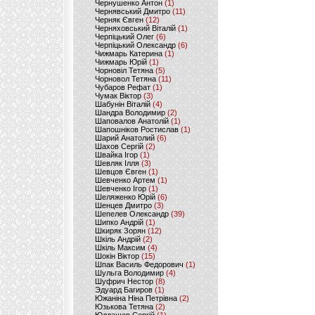
Чернушенко Антон
(1)
Чернявський Дмитро
(11)
Черняк Євген
(12)
Черняховський Віталій
(1)
Черпіцький Олег
(6)
Черпіцький Олександр
(6)
Чижмарь Катерина
(1)
Чижмарь Юрій
(1)
Чорновіл Тетяна
(5)
Чорновол Тетяна
(11)
Чубаров Рефат
(1)
Чумак Віктор
(3)
Шабунін Віталій
(4)
Шандра Володимир
(2)
Шаповалов Анатолій
(1)
Шапошніков Ростислав
(1)
Шарий Анатолий
(6)
Шахов Сергій
(2)
Швайка Ігор
(1)
Шевляк Ілля
(3)
Шевцов Євген
(1)
Шевченко Артем
(1)
Шевченко Ігор
(1)
Шеляженко Юрій
(6)
Шенцев Дмитро
(3)
Шепелев Олександр
(39)
Шипко Андрій
(1)
Шкиряк Зорян
(12)
Шкіль Андрій
(2)
Шкіль Максим
(4)
Шокін Віктор
(15)
Шпак Василь Федорович
(1)
Шульга Володимир
(4)
Шуфрич Нестор
(8)
Эдуард Багиров
(1)
Южаніна Ніна Петрівна
(2)
Юзькова Тетяна
(2)