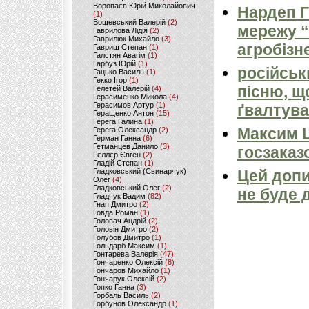
Воропаєв Юрій Миколайович
Нардеп 
(1)
Вощевський Валерій
(2)
мережу “
Гаврилова Лідія
(2)
Гаврилюк Михайло
(3)
агробізн
Гавриш Степан
(1)
Галстян Авагім
(1)
Гарбуз Юрій
(1)
російськ
Гацько Василь
(1)
Гекко Ігор
(1)
пісню, щ
Гелетей Валерій
(4)
Герасименко Микола
(4)
Герасимов Артур
(1)
ґвалтува
Геращенко Антон
(15)
Герега Галина
(1)
Максим 
Герега Олександр
(2)
Герман Ганна
(6)
Гетманцев Данило
(3)
госзаказ
Гєллєр Євген
(2)
Гладій Степан
(1)
Гладковський (Свинарчук)
Цей допи
Олег
(4)
Гладковський Олег
(2)
не буде 
Гладчук Вадим
(82)
Гнап Дмитро
(2)
Говда Роман
(1)
Головач Андрій
(2)
Головін Дмитро
(2)
Голубов Дмитро
(1)
Гольдарб Максим
(1)
Гонтарева Валерія
(47)
Гончаренко Олексій
(8)
Гончаров Михайло
(1)
Гончарук Олексій
(2)
Гопко Ганна
(3)
Горбаль Василь
(2)
Горбунов Олександр
(1)