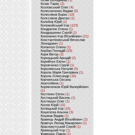
Козак Володимир
(1)
Козак Тарас
(2)
Козловський Олег
(4)
Колесниченко Вадим
(5)
Колесніков Борис
(10)
Колєсніков Дмитро
(1)
Колобов Юрій
(1)
Коломойський Ігор
(123)
Кондратюк Олена
(1)
Кондрашенко Сергій
(1)
Кононенко Ігор Віталійович
(21)
Константіновський Вячеслав
Леонідович
(1)
Копанчук Олена
(1)
Корбан Геннадій
(33)
Корж Віктор
(3)
Корнацький Аркадій
(2)
Корнійчук Євген
(1)
Коровченко Сергій
(1)
Королевська Наталія
(5)
Король Марія Григорівна
(1)
Король Олександр
(16)
Корчинська Оксана
Анатоліївна
(1)
Корявченков Юрій Валерійович
(1)
Костенко Євген
(1)
Костицький Василь
(1)
Костюшко Олег
(1)
Косюк Юрій
(15)
Котвіцький Ігор
(10)
Кошелєва Альона
(3)
Кошмак Вадим
(1)
Кравець Андрій Віталійович
(2)
Кравчук Леонід Макарович
(1)
Краснокутський Сергій
(1)
Кривецький Ігор
(1)
Кривонос Павло
(1)