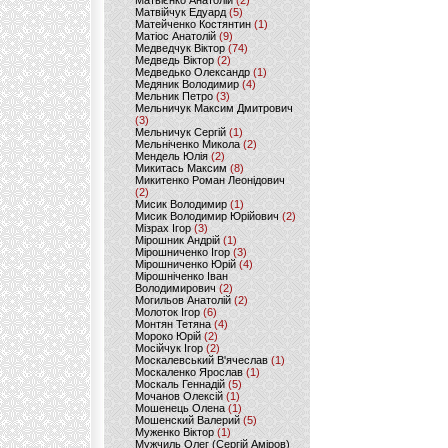
Матвієнко Анатолій
(2)
Матвійчук Едуард
(5)
Матейченко Костянтин
(1)
Матіос Анатолій
(9)
Медведчук Віктор
(74)
Медведь Віктор
(2)
Медведько Олександр
(1)
Медяник Володимир
(4)
Мельник Петро
(3)
Мельничук Максим Дмитрович
(3)
Мельничук Сергій
(1)
Мельніченко Микола
(2)
Мендель Юлія
(2)
Микитась Максим
(8)
Микитенко Роман Леонідович
(2)
Мисик Володимир
(1)
Мисик Володимир Юрійович
(2)
Мізрах Ігор
(3)
Мірошник Андрій
(1)
Мірошниченко Ігор
(3)
Мірошниченко Юрій
(4)
Мірошніченко Іван
Володимирович
(2)
Могильов Анатолій
(2)
Молоток Ігор
(6)
Монтян Тетяна
(4)
Мороко Юрій
(2)
Мосійчук Ігор
(2)
Москалевський В'ячеслав
(1)
Москаленко Ярослав
(1)
Москаль Геннадій
(5)
Мочанов Олексій
(1)
Мошенець Олена
(1)
Мошенский Валерий
(5)
Муженко Віктор
(1)
Мужчиль Олег (Сергій Аміров)