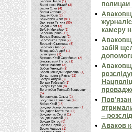
Барбул Павло
(1)
полицаи 
Барвіненко Віталій
(3)
Барна Олег
(4)
Барна Степан
(2)
Аваковщи
Баулін Юрій
(2)
Бахматюк Олег
(91)
журналіс
Бахтеєва Тетяна
(55)
Бачун Олег
(3)
камеру н
Бейлін Михайло
(1)
Бережна Ірина
(12)
Береза Борислав
(2)
Аваковщи
Березенко Сергій
(7)
Березкін Станіслав
(5)
забій ще
Березюк Олег
(2)
Білецький Андрій
(1)
допомоги
Білик Ірина
(1)
Бірюков Юрій Сергійович
(2)
Блажівський Петро
(1)
Аваковщи
Бланк Максим
(3)
Бобов Геннадій
(2)
розсліду
Бобов Геннадій Борисович
(1)
Богартирьова Раїса
(32)
Богдан Андрій
(8)
Нацполіц
Богдан Губський
(1)
Богдан Руслан
(8)
провадж
Боголюбов Геннадій Борисович
(5)
Богомолець Ольга
(2)
Пов’язан
Богуслаєв Вячеслав
(4)
Бойко Юрій
(13)
отримали
Бондар Віктор Васильович
(1)
Бондарєв Костянтин
(4)
– розслі
Бондарчук Сергій
(1)
Бондик Валерій
(1)
Бондик Віктор
(5)
Аваков к
Борзов Сергiй
(2)
Борис Адамов
(1)