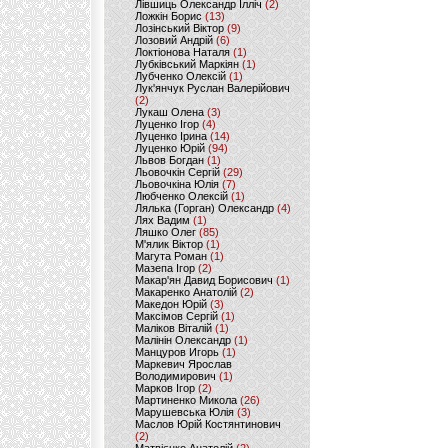
Лівшиць Олександр Ілліч
(2)
Ложкін Борис
(13)
Лозінський Віктор
(9)
Лозовий Андрій
(6)
Локтіонова Наталя
(1)
Лубківський Маркіян
(1)
Лубченко Олексій
(1)
Лук'янчук Руслан Валерійович
(2)
Лукаш Олена
(3)
Луценко Ігор
(4)
Луценко Ірина
(14)
Луценко Юрій
(94)
Львов Богдан
(1)
Льовочкін Сергій
(29)
Льовочкіна Юлія
(7)
Любченко Олексій
(1)
Лялька (Горган) Олександр
(4)
Лях Вадим
(1)
Ляшко Олег
(85)
М'ялик Віктор
(1)
Магута Роман
(1)
Мазепа Ігор
(2)
Макар'ян Давид Борисович
(1)
Макаренко Анатолій
(2)
Македон Юрій
(3)
Максімов Сергій
(1)
Маліков Віталій
(1)
Малінін Олександр
(1)
Манцуров Игорь
(1)
Маркевич Ярослав
Володимирович
(1)
Марков Ігор
(2)
Мартиненко Микола
(26)
Марушевська Юлія
(3)
Маслов Юрій Костянтинович
(2)