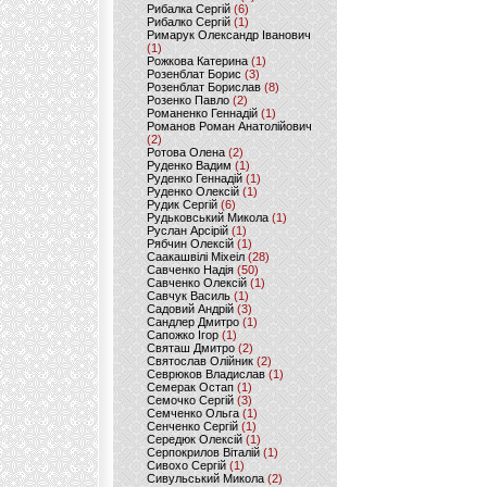
Рибалка Сергій
(6)
Рибалко Сергій
(1)
Римарук Олександр Іванович
(1)
Рожкова Катерина
(1)
Розенблат Борис
(3)
Розенблат Борислав
(8)
Розенко Павло
(2)
Романенко Геннадій
(1)
Романов Роман Анатолійович
(2)
Ротова Олена
(2)
Руденко Вадим
(1)
Руденко Геннадій
(1)
Руденко Олексій
(1)
Рудик Сергій
(6)
Рудьковський Микола
(1)
Руслан Арсірій
(1)
Рябчин Олексій
(1)
Саакашвілі Міхеіл
(28)
Савченко Надія
(50)
Савченко Олексій
(1)
Савчук Василь
(1)
Садовий Андрій
(3)
Сандлер Дмитро
(1)
Сапожко Ігор
(1)
Святаш Дмитро
(2)
Святослав Олійник
(2)
Севрюков Владислав
(1)
Семерак Остап
(1)
Семочко Сергій
(3)
Семченко Ольга
(1)
Сенченко Сергій
(1)
Середюк Олексій
(1)
Серпокрилов Віталій
(1)
Сивохо Сергій
(1)
Сивульський Микола
(2)