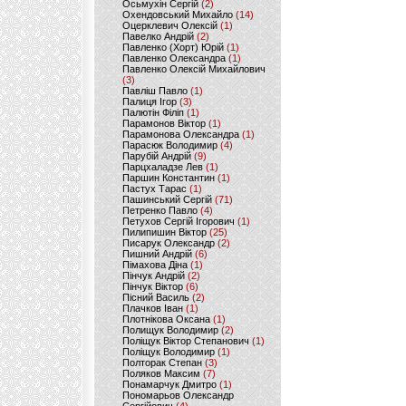
Осьмухін Сергій
(2)
Охендовський Михайло
(14)
Оцерклевич Олексій
(1)
Павелко Андрій
(2)
Павленко (Хорт) Юрій
(1)
Павленко Олександра
(1)
Павленко Олексій Михайлович
(3)
Павліш Павло
(1)
Палиця Ігор
(3)
Палютін Філіп
(1)
Парамонов Віктор
(1)
Парамонова Олександра
(1)
Парасюк Володимир
(4)
Парубій Андрій
(9)
Парцхаладзе Лев
(1)
Паршин Константин
(1)
Пастух Тарас
(1)
Пашинський Сергій
(71)
Петренко Павло
(4)
Петухов Сергій Ігорович
(1)
Пилипишин Віктор
(25)
Писарук Олександр
(2)
Пишний Андрій
(6)
Пімахова Діна
(1)
Пінчук Андрій
(2)
Пінчук Віктор
(6)
Пісний Василь
(2)
Плачков Іван
(1)
Плотнікова Оксана
(1)
Полищук Володимир
(2)
Поліщук Віктор Степанович
(1)
Поліщук Володимир
(1)
Полторак Степан
(3)
Поляков Максим
(7)
Понамарчук Дмитро
(1)
Пономарьов Олександр