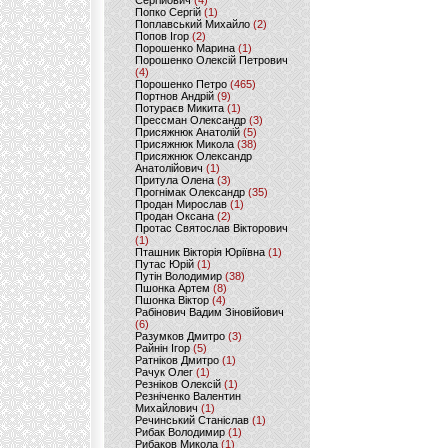
Сергійович
(4)
Попко Сергій
(1)
Поплавський Михайло
(2)
Попов Ігор
(2)
Порошенко Марина
(1)
Порошенко Олексій Петрович
(4)
Порошенко Петро
(465)
Портнов Андрій
(9)
Потураєв Микита
(1)
Прессман Олександр
(3)
Присяжнюк Анатолій
(5)
Присяжнюк Микола
(38)
Присяжнюк Олександр
Анатолійович
(1)
Притула Олена
(3)
Прогнімак Олександр
(35)
Продан Мирослав
(1)
Продан Оксана
(2)
Протас Святослав Вікторович
(1)
Пташник Вікторія Юріївна
(1)
Путас Юрій
(1)
Путін Володимир
(38)
Пшонка Артем
(8)
Пшонка Віктор
(4)
Рабінович Вадим Зіновійович
(6)
Разумков Дмитро
(3)
Райнін Ігор
(5)
Ратніков Дмитро
(1)
Рачук Олег
(1)
Резніков Олексій
(1)
Резніченко Валентин
Михайлович
(1)
Речинський Станіслав
(1)
Рибак Володимир
(1)
Рибаков Микола
(1)