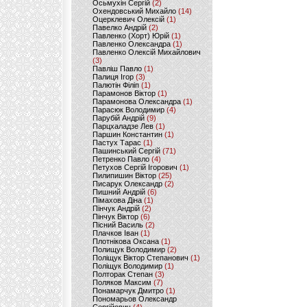
Осьмухін Сергій
(2)
Охендовський Михайло
(14)
Оцерклевич Олексій
(1)
Павелко Андрій
(2)
Павленко (Хорт) Юрій
(1)
Павленко Олександра
(1)
Павленко Олексій Михайлович
(3)
Павліш Павло
(1)
Палиця Ігор
(3)
Палютін Філіп
(1)
Парамонов Віктор
(1)
Парамонова Олександра
(1)
Парасюк Володимир
(4)
Парубій Андрій
(9)
Парцхаладзе Лев
(1)
Паршин Константин
(1)
Пастух Тарас
(1)
Пашинський Сергій
(71)
Петренко Павло
(4)
Петухов Сергій Ігорович
(1)
Пилипишин Віктор
(25)
Писарук Олександр
(2)
Пишний Андрій
(6)
Пімахова Діна
(1)
Пінчук Андрій
(2)
Пінчук Віктор
(6)
Пісний Василь
(2)
Плачков Іван
(1)
Плотнікова Оксана
(1)
Полищук Володимир
(2)
Поліщук Віктор Степанович
(1)
Поліщук Володимир
(1)
Полторак Степан
(3)
Поляков Максим
(7)
Понамарчук Дмитро
(1)
Пономарьов Олександр