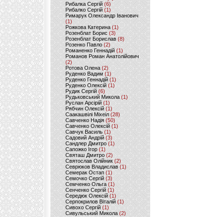
Рибалка Сергій
(6)
Рибалко Сергій
(1)
Римарук Олександр Іванович
(1)
Рожкова Катерина
(1)
Розенблат Борис
(3)
Розенблат Борислав
(8)
Розенко Павло
(2)
Романенко Геннадій
(1)
Романов Роман Анатолійович
(2)
Ротова Олена
(2)
Руденко Вадим
(1)
Руденко Геннадій
(1)
Руденко Олексій
(1)
Рудик Сергій
(6)
Рудьковський Микола
(1)
Руслан Арсірій
(1)
Рябчин Олексій
(1)
Саакашвілі Міхеіл
(28)
Савченко Надія
(50)
Савченко Олексій
(1)
Савчук Василь
(1)
Садовий Андрій
(3)
Сандлер Дмитро
(1)
Сапожко Ігор
(1)
Святаш Дмитро
(2)
Святослав Олійник
(2)
Севрюков Владислав
(1)
Семерак Остап
(1)
Семочко Сергій
(3)
Семченко Ольга
(1)
Сенченко Сергій
(1)
Середюк Олексій
(1)
Серпокрилов Віталій
(1)
Сивохо Сергій
(1)
Сивульський Микола
(2)