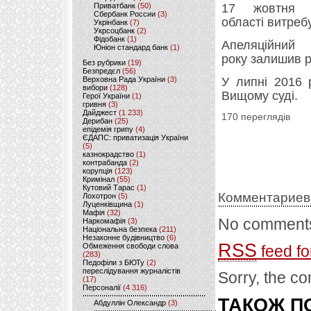
Приватбанк
(50)
17 жовтня 2
Сбербанк России
(3)
області витреб
Укрінбанк
(7)
Укрсоцбанк
(2)
Фідобанк
(1)
Апеляційний
Юніон стандард банк
(1)
року залишив рі
Без рубрики
(19)
Безпредєл
(56)
Верховна Рада України
(3)
У липні 2016 
вибори
(128)
Вищому суді.
Герої України
(1)
гривня
(3)
Дайджест
(1 233)
170 переглядів
Дерибан
(25)
епідемія грипу
(4)
ЄДАПС: приватизація України
(5)
казнокрадство
(1)
контрабанда
(2)
корупція
(123)
Кримінал
(55)
Кутовий Тарас
(1)
Комментариев
Лохотрон
(5)
Луценківщина
(1)
Мафія
(32)
No comments
Наркомафія
(3)
Національна безпека
(211)
Незаконне будівництво
(6)
RSS
Обмеження свободи слова
feed fo
(283)
Педофіли з БЮТу
(2)
переслідування журналістів
Sorry, the co
(17)
Персоналії
(4 316)
ТАКОЖ ПО
Абдуллін Олександр
(3)