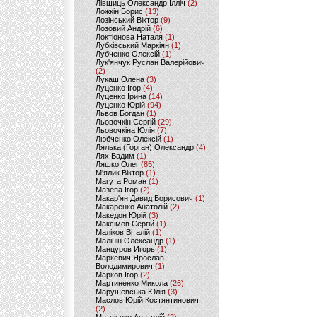
Лівшиць Олександр Ілліч
(2)
Ложкін Борис
(13)
Лозінський Віктор
(9)
Лозовий Андрій
(6)
Локтіонова Наталя
(1)
Лубківський Маркіян
(1)
Лубченко Олексій
(1)
Лук'янчук Руслан Валерійович
(2)
Лукаш Олена
(3)
Луценко Ігор
(4)
Луценко Ірина
(14)
Луценко Юрій
(94)
Львов Богдан
(1)
Льовочкін Сергій
(29)
Льовочкіна Юлія
(7)
Любченко Олексій
(1)
Лялька (Горган) Олександр
(4)
Лях Вадим
(1)
Ляшко Олег
(85)
М'ялик Віктор
(1)
Магута Роман
(1)
Мазепа Ігор
(2)
Макар'ян Давид Борисович
(1)
Макаренко Анатолій
(2)
Македон Юрій
(3)
Максімов Сергій
(1)
Маліков Віталій
(1)
Малінін Олександр
(1)
Манцуров Игорь
(1)
Маркевич Ярослав
Володимирович
(1)
Марков Ігор
(2)
Мартиненко Микола
(26)
Марушевська Юлія
(3)
Маслов Юрій Костянтинович
(2)