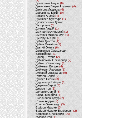
(1)
Денисенко Андрій
(6)
Денисенко Вадим Ігорович
(4)
Денісова Людміла
(6)
Дерев'янко Юрій
(10)
Деркач Андрій
(1)
Джемілєв Мустафа
(1)
Дзензерський Денис
Вікторович
(3)
Дзинзя Андрій
(1)
Дмитро Корчинський
(1)
Дмитрук Микола Ілліч
(1)
Дмитрунь Юрій
(1)
Добкін Дмитро
(1)
Добкін Михайло
(2)
Довгий Олесь
(6)
Долженков Олександр
Валерійович
(1)
Донець Тетяна
(2)
Дубинський Олександр
(2)
Дубілет Олександр
(1)
Дубневич Богдан
(4)
Дубневич Ярослав
(8)
Дубовой Олександр
(9)
Думчев Сергій
(2)
Дунаєв Сергій
(3)
Дурдинець Тиберій
(1)
Дядечко Сергій
(4)
Дятлов Ігор
(1)
Дяченко Сергій
(3)
Єжель Михайло
(1)
Ємельянов Артур
(2)
Єрмак Андрій
(2)
Єршов Олександр
(3)
Єфімов Максим
(3)
Єфімов Максим Вікторович
(2)
Єфремов Олександр
(20)
Жданов Ігор
(1)