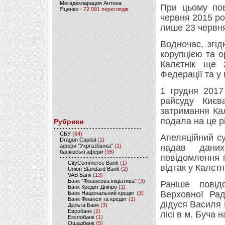
Мегадекларация Антона
При цьому пов
Яценко
- 72 091 переглядів
червня 2015 ро
лише 23 червня
Водночас, згід
корупцією та о
Калєтнік ще 
Федерації та у
1 грудня 2017
райсуду Киє
затримання Ка
подала на це р
Рубрики
CБУ
(64)
Апеляційний с
Dragon Capital
(1)
афери "Укргазбанка"
(1)
надав даних
банківські афери
(96)
повідомлення п
CityCommerce Bank
(1)
відтак у Калєтн
Union Standard Bank
(2)
VAB Банк
(13)
Банк "Фінансова ініціатива"
(3)
Раніше повід
Банк Кредит Дніпро
(1)
Верховної Рад
Банк Національний кредит
(3)
Банк Фінанси та кредит
(1)
дідуся Василя 
Дельта Банк
(3)
Евробанк
(2)
лісі в м. Буча 
Експобанк
(1)
Ощадбанк
(5)