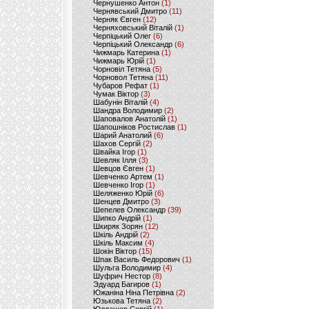
Чернушенко Антон
(1)
Чернявський Дмитро
(11)
Черняк Євген
(12)
Черняховський Віталій
(1)
Черпіцький Олег
(6)
Черпіцький Олександр
(6)
Чижмарь Катерина
(1)
Чижмарь Юрій
(1)
Чорновіл Тетяна
(5)
Чорновол Тетяна
(11)
Чубаров Рефат
(1)
Чумак Віктор
(3)
Шабунін Віталій
(4)
Шандра Володимир
(2)
Шаповалов Анатолій
(1)
Шапошніков Ростислав
(1)
Шарий Анатолий
(6)
Шахов Сергій
(2)
Швайка Ігор
(1)
Шевляк Ілля
(3)
Шевцов Євген
(1)
Шевченко Артем
(1)
Шевченко Ігор
(1)
Шеляженко Юрій
(6)
Шенцев Дмитро
(3)
Шепелев Олександр
(39)
Шипко Андрій
(1)
Шкиряк Зорян
(12)
Шкіль Андрій
(2)
Шкіль Максим
(4)
Шокін Віктор
(15)
Шпак Василь Федорович
(1)
Шульга Володимир
(4)
Шуфрич Нестор
(8)
Эдуард Багиров
(1)
Южаніна Ніна Петрівна
(2)
Юзькова Тетяна
(2)