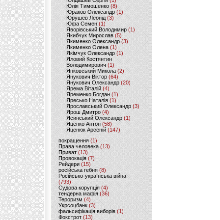
Юлдашев Сергій
(1)
Юлія Тимошенко
(8)
Юраков Олександр
(1)
Юрушев Леонід
(3)
Юфа Семен
(1)
Яворівський Володимир
(1)
Якибчук Мирослав
(5)
Якименко Олександр
(3)
Якименко Олена
(1)
Якімчук Олександр
(1)
Яловий Костянтин
Володимирович
(1)
Янковський Микола
(2)
Янукович Віктор
(64)
Янукович Олександр
(20)
Ярема Віталій
(4)
Яременко Богдан
(1)
Яресько Наталія
(1)
Ярославський Олександр
(3)
Ярош Дмитро
(4)
Ясинський Олександр
(1)
Яценко Антон
(58)
Яценюк Арсеній
(147)
покращення
(1)
Права человека
(13)
Приват
(13)
Провокація
(7)
Рейдери
(15)
російська гебня
(8)
Російсько-українська війна
(793)
Судова корупція
(4)
тендерна мафія
(36)
Тероризм
(4)
Укрсоцбанк
(3)
фальсифікація виборів
(1)
Фокстрот
(13)