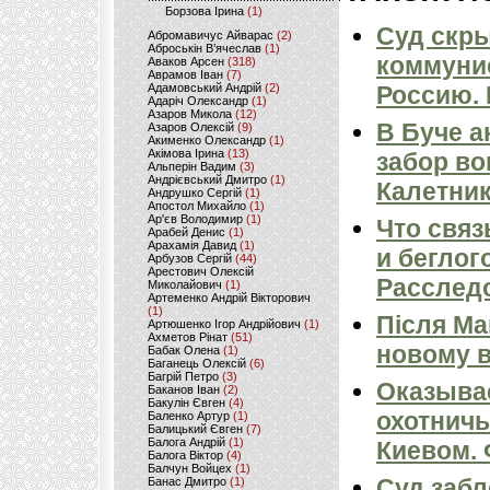
Борзова Ірина
(1)
Суд скр
Абромавичус Айварас
(2)
Аброськін В’ячеслав
(1)
коммунис
Аваков Арсен
(318)
Аврамов Іван
(7)
Адамовський Андрій
(2)
Россию.
Адаріч Олександр
(1)
Азаров Микола
(12)
В Буче 
Азаров Олексій
(9)
Акименко Олександр
(1)
Акімова Ірина
(13)
забор во
Альперін Вадим
(3)
Андрієвський Дмитро
(1)
Калетник
Андрушко Сергій
(1)
Апостол Михайло
(1)
Ар'єв Володимир
(1)
Что связ
Арабей Денис
(1)
Арахамія Давид
(1)
и беглог
Арбузов Сергій
(44)
Арестович Олексій
Расслед
Миколайович
(1)
Артеменко Андрій Вікторович
(1)
Після Ма
Артюшенко Ігор Андрійович
(1)
Ахметов Рінат
(51)
новому в
Бабак Олена
(1)
Баганець Олексій
(6)
Багрій Петро
(3)
Оказывае
Баканов Іван
(2)
Бакулін Євген
(4)
охотничь
Баленко Артур
(1)
Балицький Євген
(7)
Балога Андрій
(1)
Киевом. 
Балога Віктор
(4)
Балчун Войцех
(1)
Суд забл
Банас Дмитро
(1)