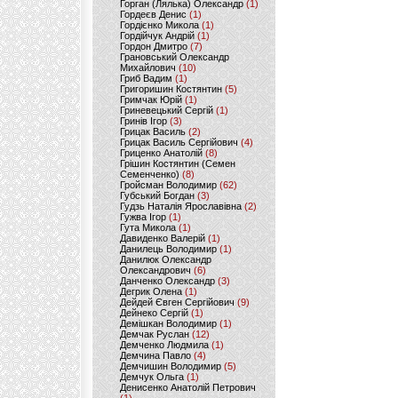
Горган (Лялька) Олександр
(1)
Гордеєв Денис
(1)
Гордієнко Микола
(1)
Гордійчук Андрій
(1)
Гордон Дмитро
(7)
Грановський Олександр
Михайлович
(10)
Гриб Вадим
(1)
Григоришин Костянтин
(5)
Гримчак Юрій
(1)
Гриневецький Сергій
(1)
Гринів Ігор
(3)
Грицак Василь
(2)
Грицак Василь Сергійович
(4)
Гриценко Анатолій
(8)
Грішин Костянтин (Семен
Семенченко)
(8)
Гройсман Володимир
(62)
Губський Богдан
(3)
Гудзь Наталія Ярославівна
(2)
Гужва Ігор
(1)
Гута Микола
(1)
Давиденко Валерій
(1)
Данилець Володимир
(1)
Данилюк Олександр
Олександрович
(6)
Данченко Олександр
(3)
Дегрик Олена
(1)
Дейдей Євген Сергійович
(9)
Дейнеко Сергій
(1)
Демішкан Володимир
(1)
Демчак Руслан
(12)
Демченко Людмила
(1)
Демчина Павло
(4)
Демчишин Володимир
(5)
Демчук Ольга
(1)
Денисенко Анатолій Петрович