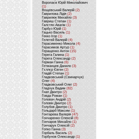
Воропаєв Юрій Миколайович
(1)
Вощевський Валерій
(2)
Гаврилова Лідія
(2)
Гаврилюк Михайло
(3)
Гавриш Степан
(1)
Галстян Авагім
(1)
Гарбуз Юрій
(1)
Гацько Василь
(1)
Гекко Ігор
(1)
Гелетей Валерій
(4)
Герасименко Микола
(4)
Герасимов Артур
(1)
Геращенко Антон
(15)
Герега Галина
(1)
Герега Олександр
(2)
Герман Ганна
(6)
Гетманцев Данило
(3)
Гєллєр Євген
(2)
Гладій Степан
(1)
Гладковський (Свинарчук)
Олег
(4)
Гладковський Олег
(2)
Гладчук Вадим
(82)
Гнап Дмитро
(2)
Говда Роман
(1)
Головач Андрій
(2)
Головін Дмитро
(2)
Голубов Дмитро
(1)
Гольдарб Максим
(1)
Гонтарева Валерія
(47)
Гончаренко Олексій
(8)
Гончаров Михайло
(1)
Гончарук Олексій
(2)
Гопко Ганна
(3)
Горбаль Василь
(2)
Горбунов Олександр
(1)