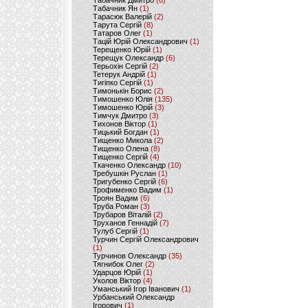
Табачник Дмитро
(6)
Табачник Ян
(1)
Тарасюк Валерій
(2)
Тарута Сергій
(8)
Татаров Олег
(1)
Тацій Юрій Олександрович
(1)
Терещенко Юрій
(1)
Терещук Олександр
(6)
Терьохін Сергій
(2)
Тетерук Андрій
(1)
Тигіпко Сергій
(1)
Тимонькін Борис
(2)
Тимошенко Юлія
(135)
Тимошенко Юрій
(3)
Тимчук Дмитро
(3)
Тихонов Віктор
(1)
Тицький Богдан
(1)
Тищенко Микола
(2)
Тищенко Олена
(8)
Тищенко Сергій
(4)
Ткаченко Олександр
(10)
Требушкін Руслан
(1)
Тригубенко Сергій
(6)
Трофименко Вадим
(1)
Троян Вадим
(6)
Труба Роман
(3)
Трубаров Віталій
(2)
Труханов Геннадій
(7)
Тулуб Сергій
(1)
Турчин Сергій Олександрович
(1)
Турчинов Олександр
(35)
Тягнибок Олег
(2)
Ударцов Юрій
(1)
Уколов Віктор
(4)
Уманський Ігор Іванович
(1)
Урбанський Олександр
Ігорович
(1)