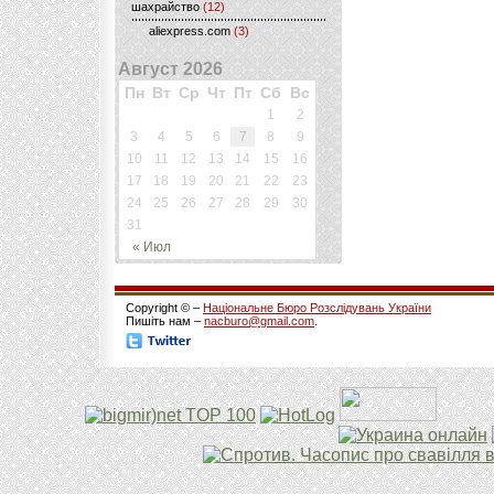
шахрайство
(12)
aliexpress.com
(3)
Август 2026
Пн
Вт
Ср
Чт
Пт
Сб
Вс
1
2
3
4
5
6
7
8
9
10
11
12
13
14
15
16
17
18
19
20
21
22
23
24
25
26
27
28
29
30
31
« Июл
Copyright © –
Національне Бюро Розслідувань України
Пишіть нам –
nacburo@gmail.com
.