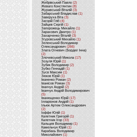
Жебрівський Павло
(2)
Жеваго Констянтин
(8)
Журавський Віталій
(3)
Забарський Владислав
(1)
Заверуха Віта
(3)
Загорій Гліб
(4)
Зайцев Сергій
(1)
Запорожець Михайло
(1)
Зарахович Дмитро
(1)
Захарченко Віталій
(3)
Згуровський Михайло
(1)
Зеленський Володимир
Олександрович
(266)
Злата Огневич (Бордюг Інна)
(2)
Злочевський Микола
(17)
Зозуля Юрій
(1)
Зубик Володимир
(2)
Зубко Геннадій
(1)
Зуєв Максим
(1)
Зюков Юрій
(1)
Іваненко Роман
(2)
Іванісов Роман
(3)
Іванчук Андрій
(2)
Іванчук Андрій Володимирович
(5)
Іванющенко Юрій
(17)
Ілларіонов Андрій
(1)
Ільюк Артем Олександрович
(2)
Іоффе Юлій
(1)
Калетник Григорій
(1)
Калетник Ігор
(33)
Кальцев Володимир
(1)
Камельчук Юрій
(1)
Карабань Володимир
Миколайович
(1)