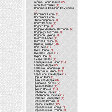
Усенко-Чорна Жанна
(2)
Усов Констянтин
(1)
Фабрикант Світлана Самуілівна
(2)
Фаєрмарк Сергій
(1)
Фаєрмарк Сергій
Олександрович
(1)
Файст Валерій
(1)
Федєєв Ігор
(1)
Федорук Анатолій Петрович
(2)
Федорчук Анатолій
(1)
Федосов Едуард
(1)
Филатов Борис
(11)
Філатов Олексій
(6)
Фірташ Дмитро
(28)
Фріз Ірина
(1)
Фукс Павло
(7)
Фуксман Борис
(1)
Фурсін Іван
(2)
Хмара Степан
(1)
Холодницький Назар
(15)
Холодов Андрій
(2)
Хоменко Володимир
(1)
Хомутиннік Віталій
(52)
Хорошевський Андрій
(1)
Царьов Олег
(1)
Циганков Андрій
(3)
Циплаков Руслан
(7)
Цуканов Віктор
(1)
Цушко Василь
(16)
Чеботарь Сергій
(15)
Чеботарьов Олексій
(1)
Чемерис Володимир
(1)
Чепинога Віталій
(1)
Черкаський Ігор
(12)
Черновецький Леонід
(2)
Черновецький Степан
(3)