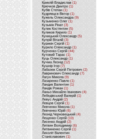
Криклій Владислав
(1)
Крючков Дмитро
(1)
Кубів Степан
(1)
Кудрявцєв Віктор
(1)
Кужель Олександра
(9)
Кузьменко Олег
(1)
Кузьмін Рінат
(3)
Кулик Костянтин
(5)
Куликов Кирило
(1)
Куницький Олександр
(5)
Купрій Віталій
(3)
Курикін Сергій
(1)
Курило Олександр
(1)
Курченко Сергій
(44)
Кутовий Тарас
(1)
Куць Олександр
(1)
Кучма Леонід
(12)
Кушнір Ігор
(7)
Лабазюк Сергій Петрович
(2)
Лавринович Олександр
(7)
Лагун Микола
(9)
Лазаренко Павло
(1)
Ландик Валентин
(1)
Ландік Роман
(1)
Ланьо Михайло Іванович
(4)
Лебедівський Валерій
(1)
Левус Андрій
(2)
Левцов Сергій
(1)
Левченко Микола
(1)
Левченко Юрій
(6)
Леонід Черновецький
(4)
Лещенко Сергій
(10)
Лисенко Андрій
(2)
Литвин Володимир
(6)
Литвиненко Сергій
(1)
Лихоліт Валентин
Станіславович
(1)