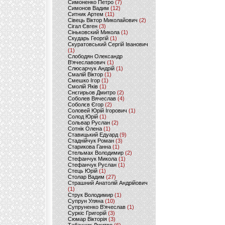
Симоненко Петро
(7)
Симонов Вадим
(12)
Ситник Артем
(11)
Сівець Віктор Миколайович
(2)
Сігал Євген
(3)
Сіньковский Микола
(1)
Скударь Георгій
(1)
Скуратовський Сергій Іванович
(1)
Слободян Олександр
В'ячеславович
(1)
Слюсарчук Андрій
(1)
Смалій Віктор
(1)
Смешко Ігор
(1)
Смолій Яків
(1)
Снєгирьов Дмитро
(2)
Соболев Вячеслав
(4)
Соболєв Єгор
(2)
Соловей Юрій Ігорович
(1)
Солод Юрій
(1)
Сольвар Руслан
(2)
Сотнік Олена
(1)
Ставицький Едуард
(9)
Стаднійчук Роман
(3)
Старикова Ганна
(1)
Стельмах Володимир
(2)
Стефанчук Микола
(1)
Стефанчук Руслан
(1)
Стець Юрій
(1)
Столар Вадим
(27)
Страшний Анатолій Андрійович
(1)
Струк Володимир
(1)
Супрун Уляна
(10)
Супруненко В'ячеслав
(1)
Суркіс Григорій
(3)
Сюмар Вікторія
(3)