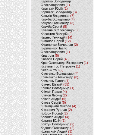
Каретко Володимир
Олександрович
(1)
Кармазін Юрій
(1)
Карплюк Володимир
(3)
Каськів Владислав
(7)
Кацуба Володимир
(4)
Кацуба Олександр
(8)
Кацуба Сергій
(5)
Квіташвілі Олександр
(3)
Келестин Валерій
(2)
Кернес Геннадій
(14)
Кивалов Сергій
(12)
Кириленко В’ячеслав
(2)
Кириленко Павло
Олександрович
(1)
Ківа Ілля
(5)
Ківалов Сергій
(46)
Кірш Олександр Вікторович
(1)
Кісільов Ігор Петрович
(1)
Кіссе Антон
(2)
Клименко Володимир
(4)
Клименко Олександр
(8)
Климець Павло
(1)
Кличко Віталій
(55)
Кличко Володимир
(1)
Клімкін Павло
(4)
Клімов Леонід
(2)
Клюєв Андрій
(6)
Клюєв Сергій
(5)
Княжицький Микола
(4)
Князевич Руслан
(2)
Кобзон Иосиф
(2)
Коболєв Андрій
(4)
Ковалів Юлія
(1)
Ковтун Володимир
(2)
Кодола Олександр
(2)
Кожемякін Андрій
(3)