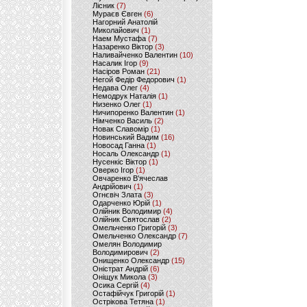
Лісник
(7)
Мураєв Євген
(6)
Нагорний Анатолій
Миколайович
(1)
Наем Мустафа
(7)
Назаренко Віктор
(3)
Наливайченко Валентин
(10)
Насалик Ігор
(9)
Насіров Роман
(21)
Негой Федір Федорович
(1)
Недава Олег
(4)
Немодрук Наталія
(1)
Низенко Олег
(1)
Ничипоренко Валентин
(1)
Німченко Василь
(2)
Новак Славомір
(1)
Новинський Вадим
(16)
Новосад Ганна
(1)
Носаль Олександр
(1)
Нусенкіс Віктор
(1)
Оверко Ігор
(1)
Овчаренко В'ячеслав
Андрійович
(1)
Огнєвіч Злата
(3)
Одарченко Юрій
(1)
Олійник Володимир
(4)
Олійник Святослав
(2)
Омельченко Григорій
(3)
Омельченко Олександр
(7)
Омелян Володимир
Володимирович
(2)
Онищенко Олександр
(15)
Оністрат Андрій
(6)
Оніщук Микола
(3)
Осика Сергій
(4)
Остафійчук Григорій
(1)
Острікова Тетяна
(1)