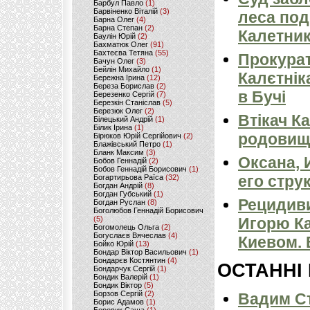
Барбул Павло
(1)
Барвіненко Віталій
(3)
леса под
Барна Олег
(4)
Барна Степан
(2)
Калетник
Баулін Юрій
(2)
Бахматюк Олег
(91)
Бахтеєва Тетяна
(55)
Прокурат
Бачун Олег
(3)
Бейлін Михайло
(1)
Калєтнік
Бережна Ірина
(12)
Береза Борислав
(2)
в Бучі
Березенко Сергій
(7)
Березкін Станіслав
(5)
Березюк Олег
(2)
Втікач Ка
Білецький Андрій
(1)
Білик Ірина
(1)
родовища
Бірюков Юрій Сергійович
(2)
Блажівський Петро
(1)
Бланк Максим
(3)
Оксана, 
Бобов Геннадій
(2)
Бобов Геннадій Борисович
(1)
его стру
Богартирьова Раїса
(32)
Богдан Андрій
(8)
Богдан Губський
(1)
Рецидив
Богдан Руслан
(8)
Боголюбов Геннадій Борисович
(5)
Игорю К
Богомолець Ольга
(2)
Богуслаєв Вячеслав
(4)
Киевом.
Бойко Юрій
(13)
Бондар Віктор Васильович
(1)
Бондарєв Костянтин
(4)
ОСТАННІ
Бондарчук Сергій
(1)
Бондик Валерій
(1)
Бондик Віктор
(5)
Борзов Сергiй
(2)
Вадим Ст
Борис Адамов
(1)