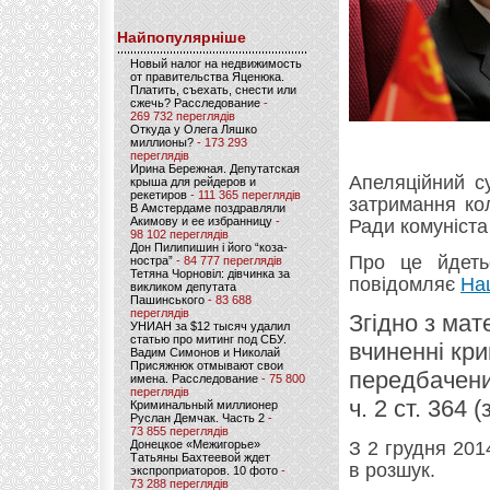
Найпопулярніше
Новый налог на недвижимость
от правительства Яценюка.
Платить, съехать, снести или
сжечь? Расследование
-
269 732 переглядів
Откуда у Олега Ляшко
миллионы?
- 173 293
переглядів
Ирина Бережная. Депутатская
Апеляційний с
крыша для рейдеров и
рекетиров
- 111 365 переглядів
затримання ко
В Амстердаме поздравляли
Акимову и ее избранницу
-
Ради комуніста 
98 102 переглядів
Дон Пилипишин і його “коза-
Про це йдеть
ностра”
- 84 777 переглядів
Тетяна Чорновіл: дівчинка за
повідомляє
На
викликом депутата
Пашинського
- 83 688
переглядів
Згідно з мат
УНИАН за $12 тысяч удалил
статью про митинг под СБУ.
вчиненні кр
Вадим Симонов и Николай
Присяжнюк отмывают свои
передбачених
имена. Расследование
- 75 800
переглядів
ч. 2 ст. 364
Криминальный миллионер
Руслан Демчак. Часть 2
-
73 855 переглядів
Донецкое «Межигорье»
З 2 грудня 201
Татьяны Бахтеевой ждет
в розшук.
экспроприаторов. 10 фото
-
73 288 переглядів