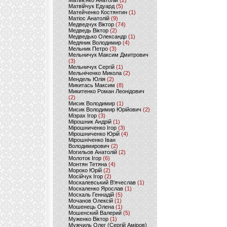
Матвієнко Анатолій
(2)
Матвійчук Едуард
(5)
Матейченко Костянтин
(1)
Матіос Анатолій
(9)
Медведчук Віктор
(74)
Медведь Віктор
(2)
Медведько Олександр
(1)
Медяник Володимир
(4)
Мельник Петро
(3)
Мельничук Максим Дмитрович
(3)
Мельничук Сергій
(1)
Мельніченко Микола
(2)
Мендель Юлія
(2)
Микитась Максим
(8)
Микитенко Роман Леонідович
(2)
Мисик Володимир
(1)
Мисик Володимир Юрійович
(2)
Мізрах Ігор
(3)
Мірошник Андрій
(1)
Мірошниченко Ігор
(3)
Мірошниченко Юрій
(4)
Мірошніченко Іван
Володимирович
(2)
Могильов Анатолій
(2)
Молоток Ігор
(6)
Монтян Тетяна
(4)
Мороко Юрій
(2)
Мосійчук Ігор
(2)
Москалевський В'ячеслав
(1)
Москаленко Ярослав
(1)
Москаль Геннадій
(5)
Мочанов Олексій
(1)
Мошенець Олена
(1)
Мошенский Валерий
(5)
Муженко Віктор
(1)
Мужчиль Олег (Сергій Аміров)