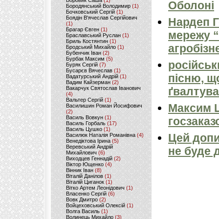
Боровик Саша
(1)
Оболоні
Бородянський Володимир
(1)
Бочковський Сергій
(1)
Боядін В'ячеслав Сергійович
Нардеп 
(1)
Брагар Євген
(1)
мережу “
Браславський Руслан
(1)
Бриль Костянтин
(1)
агробізн
Бродський Михайло
(1)
Бубенчик Іван
(2)
Бурбак Максим
(5)
російськ
Буряк Сергій
(7)
Бусарєв Вячеслав
(1)
пісню, щ
Вадатурський Андрій
(1)
Вадим Кайзерман
(2)
Вакарчук Святослав Іванович
ґвалтува
(4)
Вальтер Сергій
(1)
Максим 
Василишин Роман Йосифович
(2)
Василь Вовкун
(1)
госзаказ
Василь Горбаль
(17)
Василь Цушко
(1)
Цей допи
Василюк Наталія Романівна
(4)
Венедіктова Ірина
(5)
Веревський Андрій
не буде 
Михайлович
(6)
Виходцев Геннадій
(2)
Віктор Ющенко
(4)
Вінник Іван
(8)
Віталій Данілов
(1)
Віталій Циганок
(1)
Вітко Артем Леонідович
(1)
Власенко Сергій
(6)
Вовк Дмитро
(2)
Войцеховський Олексій
(1)
Волга Василь
(1)
Волинець Михайло
(3)