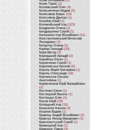
Козак Володимир
(1)
Козак Тарас
(2)
Козловський Олег
(4)
Колесниченко Вадим
(5)
Колесніков Борис
(10)
Колєсніков Дмитро
(1)
Колобов Юрій
(1)
Коломойський Ігор
(123)
Кондратюк Олена
(1)
Кондрашенко Сергій
(1)
Кононенко Ігор Віталійович
(21)
Константіновський Вячеслав
Леонідович
(1)
Копанчук Олена
(1)
Корбан Геннадій
(33)
Корж Віктор
(3)
Корнацький Аркадій
(2)
Корнійчук Євген
(1)
Коровченко Сергій
(1)
Королевська Наталія
(5)
Король Марія Григорівна
(1)
Король Олександр
(16)
Корчинська Оксана
Анатоліївна
(1)
Корявченков Юрій Валерійович
(1)
Костенко Євген
(1)
Костицький Василь
(1)
Костюшко Олег
(1)
Косюк Юрій
(15)
Котвіцький Ігор
(10)
Кошелєва Альона
(3)
Кошмак Вадим
(1)
Кравець Андрій Віталійович
(2)
Кравчук Леонід Макарович
(1)
Краснокутський Сергій
(1)
Кривецький Ігор
(1)
Кривонос Павло
(1)