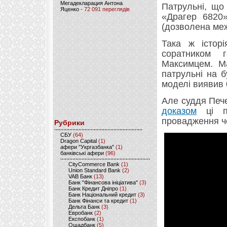
Мегадекларация Антона
Патрульні, що
Яценко
- 72 091 переглядів
«Драгер 6820»
(дозволена меж
Така ж істор
соратником 
Максимцем. М
патрульні на б
моделі виявив 
Але суддя Печ
доказом
ці по
провадження че
Рубрики
CБУ
(64)
Dragon Capital
(1)
афери "Укргазбанка"
(1)
банківські афери
(96)
CityCommerce Bank
(1)
Union Standard Bank
(2)
VAB Банк
(13)
Банк "Фінансова ініціатива"
(3)
Банк Кредит Дніпро
(1)
Банк Національний кредит
(3)
Банк Фінанси та кредит
(1)
Дельта Банк
(3)
Евробанк
(2)
Експобанк
(1)
Ощадбанк
(5)