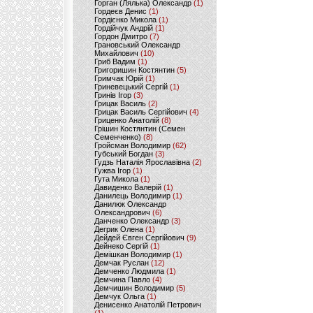
Горган (Лялька) Олександр
(1)
Гордеєв Денис
(1)
Гордієнко Микола
(1)
Гордійчук Андрій
(1)
Гордон Дмитро
(7)
Грановський Олександр
Михайлович
(10)
Гриб Вадим
(1)
Григоришин Костянтин
(5)
Гримчак Юрій
(1)
Гриневецький Сергій
(1)
Гринів Ігор
(3)
Грицак Василь
(2)
Грицак Василь Сергійович
(4)
Гриценко Анатолій
(8)
Грішин Костянтин (Семен
Семенченко)
(8)
Гройсман Володимир
(62)
Губський Богдан
(3)
Гудзь Наталія Ярославівна
(2)
Гужва Ігор
(1)
Гута Микола
(1)
Давиденко Валерій
(1)
Данилець Володимир
(1)
Данилюк Олександр
Олександрович
(6)
Данченко Олександр
(3)
Дегрик Олена
(1)
Дейдей Євген Сергійович
(9)
Дейнеко Сергій
(1)
Демішкан Володимир
(1)
Демчак Руслан
(12)
Демченко Людмила
(1)
Демчина Павло
(4)
Демчишин Володимир
(5)
Демчук Ольга
(1)
Денисенко Анатолій Петрович