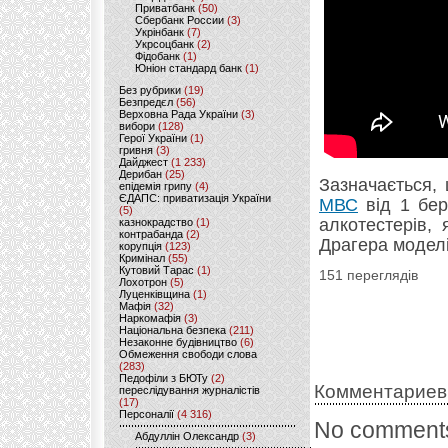
Приватбанк
(50)
Сбербанк России
(3)
Укрінбанк
(7)
Укрсоцбанк
(2)
Фідобанк
(1)
Юніон стандард банк
(1)
Без рубрики
(19)
Безпредєл
(56)
Верховна Рада України
(3)
вибори
(128)
Герої України
(1)
гривня
(3)
Дайджест
(1 233)
Дерибан
(25)
Зазначається,
епідемія грипу
(4)
ЄДАПС: приватизація України
МВС
від 1 бер
(5)
алкотестерів,
казнокрадство
(1)
контрабанда
(2)
Драгера моделі
корупція
(123)
Кримінал
(55)
Кутовий Тарас
(1)
151 переглядів
Лохотрон
(5)
Луценківщина
(1)
Мафія
(32)
Наркомафія
(3)
Національна безпека
(211)
Незаконне будівництво
(6)
Обмеження свободи слова
(283)
Педофіли з БЮТу
(2)
Комментариев
переслідування журналістів
(17)
Персоналії
(4 316)
No comments
Абдуллін Олександр
(3)