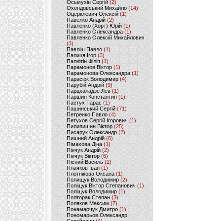
Осьмухін Сергій
(2)
Охендовський Михайло
(14)
Оцерклевич Олексій
(1)
Павелко Андрій
(2)
Павленко (Хорт) Юрій
(1)
Павленко Олександра
(1)
Павленко Олексій Михайлович
(3)
Павліш Павло
(1)
Палиця Ігор
(3)
Палютін Філіп
(1)
Парамонов Віктор
(1)
Парамонова Олександра
(1)
Парасюк Володимир
(4)
Парубій Андрій
(9)
Парцхаладзе Лев
(1)
Паршин Константин
(1)
Пастух Тарас
(1)
Пашинський Сергій
(71)
Петренко Павло
(4)
Петухов Сергій Ігорович
(1)
Пилипишин Віктор
(25)
Писарук Олександр
(2)
Пишний Андрій
(6)
Пімахова Діна
(1)
Пінчук Андрій
(2)
Пінчук Віктор
(6)
Пісний Василь
(2)
Плачков Іван
(1)
Плотнікова Оксана
(1)
Полищук Володимир
(2)
Поліщук Віктор Степанович
(1)
Поліщук Володимир
(1)
Полторак Степан
(3)
Поляков Максим
(7)
Понамарчук Дмитро
(1)
Пономарьов Олександр