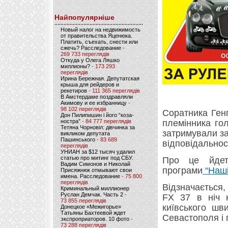
Найпопулярніше
Новый налог на недвижимость
от правительства Яценюка.
Платить, съехать, снести или
сжечь? Расследование
-
269 733 переглядів
Откуда у Олега Ляшко
миллионы?
- 173 293
переглядів
Ирина Бережная. Депутатская
крыша для рейдеров и
рекетиров
- 111 365 переглядів
В Амстердаме поздравляли
Акимову и ее избранницу
-
98 102 переглядів
Соратника Ген
Дон Пилипишин і його “коза-
ностра”
- 84 777 переглядів
племінника го
Тетяна Чорновіл: дівчинка за
затримували за
викликом депутата
Пашинського
- 83 689
відповідальнос
переглядів
УНИАН за $12 тысяч удалил
статью про митинг под СБУ.
Про це йдет
Вадим Симонов и Николай
програми
“Наші
Присяжнюк отмывают свои
имена. Расследование
- 75 800
переглядів
Відзначається, 
Криминальный миллионер
Руслан Демчак. Часть 2
-
FX 37 в ніч 
73 855 переглядів
київського шв
Донецкое «Межигорье»
Татьяны Бахтеевой ждет
Севастополя і 
экспроприаторов. 10 фото
-
73 288 переглядів