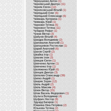
Чернушенко Антон
(1)
Чернявський Дмитро
(11)
Черняк Євген
(12)
Черняховський Віталій
(1)
Черпіцький Олег
(6)
Черпіцький Олександр
(6)
Чижмарь Катерина
(1)
Чижмарь Юрій
(1)
Чорновіл Тетяна
(5)
Чорновол Тетяна
(11)
Чубаров Рефат
(1)
Чумак Віктор
(3)
Шабунін Віталій
(4)
Шандра Володимир
(2)
Шаповалов Анатолій
(1)
Шапошніков Ростислав
(1)
Шарий Анатолий
(6)
Шахов Сергій
(2)
Швайка Ігор
(1)
Шевляк Ілля
(3)
Шевцов Євген
(1)
Шевченко Артем
(1)
Шевченко Ігор
(1)
Шеляженко Юрій
(6)
Шенцев Дмитро
(3)
Шепелев Олександр
(39)
Шипко Андрій
(1)
Шкиряк Зорян
(12)
Шкіль Андрій
(2)
Шкіль Максим
(4)
Шокін Віктор
(15)
Шпак Василь Федорович
(1)
Шульга Володимир
(4)
Шуфрич Нестор
(8)
Эдуард Багиров
(1)
Южаніна Ніна Петрівна
(2)
Юзькова Тетяна
(2)