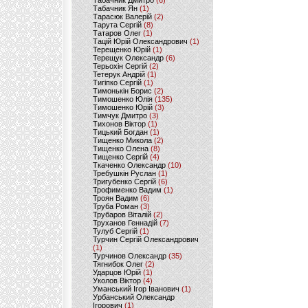
Табачник Дмитро
(6)
Табачник Ян
(1)
Тарасюк Валерій
(2)
Тарута Сергій
(8)
Татаров Олег
(1)
Тацій Юрій Олександрович
(1)
Терещенко Юрій
(1)
Терещук Олександр
(6)
Терьохін Сергій
(2)
Тетерук Андрій
(1)
Тигіпко Сергій
(1)
Тимонькін Борис
(2)
Тимошенко Юлія
(135)
Тимошенко Юрій
(3)
Тимчук Дмитро
(3)
Тихонов Віктор
(1)
Тицький Богдан
(1)
Тищенко Микола
(2)
Тищенко Олена
(8)
Тищенко Сергій
(4)
Ткаченко Олександр
(10)
Требушкін Руслан
(1)
Тригубенко Сергій
(6)
Трофименко Вадим
(1)
Троян Вадим
(6)
Труба Роман
(3)
Трубаров Віталій
(2)
Труханов Геннадій
(7)
Тулуб Сергій
(1)
Турчин Сергій Олександрович
(1)
Турчинов Олександр
(35)
Тягнибок Олег
(2)
Ударцов Юрій
(1)
Уколов Віктор
(4)
Уманський Ігор Іванович
(1)
Урбанський Олександр
Ігорович
(1)