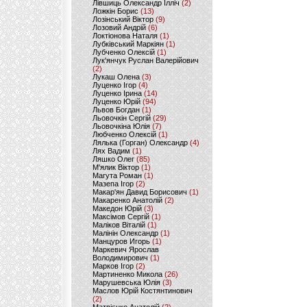
Лівшиць Олександр Ілліч
(2)
Ложкін Борис
(13)
Лозінський Віктор
(9)
Лозовий Андрій
(6)
Локтіонова Наталя
(1)
Лубківський Маркіян
(1)
Лубченко Олексій
(1)
Лук'янчук Руслан Валерійович
(2)
Лукаш Олена
(3)
Луценко Ігор
(4)
Луценко Ірина
(14)
Луценко Юрій
(94)
Львов Богдан
(1)
Льовочкін Сергій
(29)
Льовочкіна Юлія
(7)
Любченко Олексій
(1)
Лялька (Горган) Олександр
(4)
Лях Вадим
(1)
Ляшко Олег
(85)
М'ялик Віктор
(1)
Магута Роман
(1)
Мазепа Ігор
(2)
Макар'ян Давид Борисович
(1)
Макаренко Анатолій
(2)
Македон Юрій
(3)
Максімов Сергій
(1)
Маліков Віталій
(1)
Малінін Олександр
(1)
Манцуров Игорь
(1)
Маркевич Ярослав
Володимирович
(1)
Марков Ігор
(2)
Мартиненко Микола
(26)
Марушевська Юлія
(3)
Маслов Юрій Костянтинович
(2)