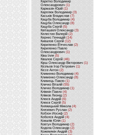
Каретко Володимир
Олександрович
(1)
Кармазін Юрій
(1)
Карплюк Володимир
(3)
Каськів Владислав
(7)
Кацуба Володимир
(4)
Кацуба Олександр
(8)
Кацуба Сергій
(5)
Квіташвілі Олександр
(3)
Келестин Валерій
(2)
Кернес Геннадій
(14)
Кивалов Сергій
(12)
Кириленко В’ячеслав
(2)
Кириленко Павло
Олександрович
(1)
Ківа Ілля
(5)
Ківалов Сергій
(46)
Кірш Олександр Вікторович
(1)
Кісільов Ігор Петрович
(1)
Кіссе Антон
(2)
Клименко Володимир
(4)
Клименко Олександр
(8)
Климець Павло
(1)
Кличко Віталій
(55)
Кличко Володимир
(1)
Клімкін Павло
(4)
Клімов Леонід
(2)
Клюєв Андрій
(6)
Клюєв Сергій
(5)
Княжицький Микола
(4)
Князевич Руслан
(2)
Кобзон Иосиф
(2)
Коболєв Андрій
(4)
Ковалів Юлія
(1)
Ковтун Володимир
(2)
Кодола Олександр
(2)
Кожемякін Андрій
(3)