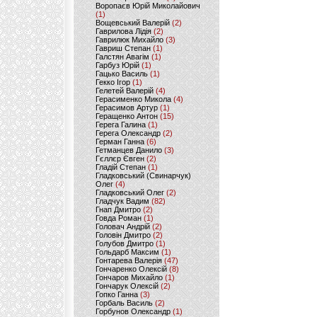
Воропаєв Юрій Миколайович
(1)
Вощевський Валерій
(2)
Гаврилова Лідія
(2)
Гаврилюк Михайло
(3)
Гавриш Степан
(1)
Галстян Авагім
(1)
Гарбуз Юрій
(1)
Гацько Василь
(1)
Гекко Ігор
(1)
Гелетей Валерій
(4)
Герасименко Микола
(4)
Герасимов Артур
(1)
Геращенко Антон
(15)
Герега Галина
(1)
Герега Олександр
(2)
Герман Ганна
(6)
Гетманцев Данило
(3)
Гєллєр Євген
(2)
Гладій Степан
(1)
Гладковський (Свинарчук)
Олег
(4)
Гладковський Олег
(2)
Гладчук Вадим
(82)
Гнап Дмитро
(2)
Говда Роман
(1)
Головач Андрій
(2)
Головін Дмитро
(2)
Голубов Дмитро
(1)
Гольдарб Максим
(1)
Гонтарева Валерія
(47)
Гончаренко Олексій
(8)
Гончаров Михайло
(1)
Гончарук Олексій
(2)
Гопко Ганна
(3)
Горбаль Василь
(2)
Горбунов Олександр
(1)