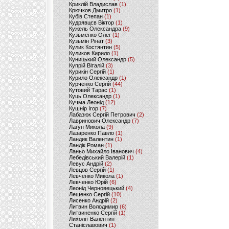
Криклій Владислав
(1)
Крючков Дмитро
(1)
Кубів Степан
(1)
Кудрявцєв Віктор
(1)
Кужель Олександра
(9)
Кузьменко Олег
(1)
Кузьмін Рінат
(3)
Кулик Костянтин
(5)
Куликов Кирило
(1)
Куницький Олександр
(5)
Купрій Віталій
(3)
Курикін Сергій
(1)
Курило Олександр
(1)
Курченко Сергій
(44)
Кутовий Тарас
(1)
Куць Олександр
(1)
Кучма Леонід
(12)
Кушнір Ігор
(7)
Лабазюк Сергій Петрович
(2)
Лавринович Олександр
(7)
Лагун Микола
(9)
Лазаренко Павло
(1)
Ландик Валентин
(1)
Ландік Роман
(1)
Ланьо Михайло Іванович
(4)
Лебедівський Валерій
(1)
Левус Андрій
(2)
Левцов Сергій
(1)
Левченко Микола
(1)
Левченко Юрій
(6)
Леонід Черновецький
(4)
Лещенко Сергій
(10)
Лисенко Андрій
(2)
Литвин Володимир
(6)
Литвиненко Сергій
(1)
Лихоліт Валентин
Станіславович
(1)