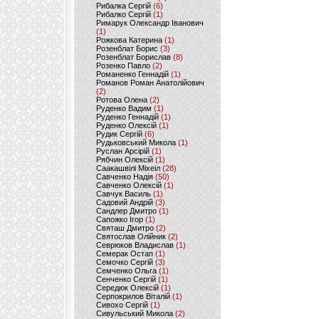
Рибалка Сергій
(6)
Рибалко Сергій
(1)
Римарук Олександр Іванович
(1)
Рожкова Катерина
(1)
Розенблат Борис
(3)
Розенблат Борислав
(8)
Розенко Павло
(2)
Романенко Геннадій
(1)
Романов Роман Анатолійович
(2)
Ротова Олена
(2)
Руденко Вадим
(1)
Руденко Геннадій
(1)
Руденко Олексій
(1)
Рудик Сергій
(6)
Рудьковський Микола
(1)
Руслан Арсірій
(1)
Рябчин Олексій
(1)
Саакашвілі Міхеіл
(28)
Савченко Надія
(50)
Савченко Олексій
(1)
Савчук Василь
(1)
Садовий Андрій
(3)
Сандлер Дмитро
(1)
Сапожко Ігор
(1)
Святаш Дмитро
(2)
Святослав Олійник
(2)
Севрюков Владислав
(1)
Семерак Остап
(1)
Семочко Сергій
(3)
Семченко Ольга
(1)
Сенченко Сергій
(1)
Середюк Олексій
(1)
Серпокрилов Віталій
(1)
Сивохо Сергій
(1)
Сивульський Микола
(2)