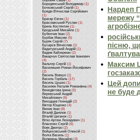
Боровик Саша
(1)
Бородянський Володимир
(1)
Нардеп 
Бочковський Сергій
(1)
Боядін В'ячеслав Сергійович
(1)
мережу “
Брагар Євген
(1)
Браславський Руслан
(1)
агробізн
Бриль Костянтин
(1)
Бродський Михайло
(1)
Бубенчик Іван
(2)
російськ
Бурбак Максим
(5)
Буряк Сергій
(7)
пісню, щ
Бусарєв Вячеслав
(1)
Вадатурський Андрій
(1)
ґвалтува
Вадим Кайзерман
(2)
Вакарчук Святослав Іванович
(4)
Максим 
Вальтер Сергій
(1)
Василишин Роман Йосифович
госзаказ
(2)
Василь Вовкун
(1)
Василь Горбаль
(17)
Цей допи
Василь Цушко
(1)
Василюк Наталія Романівна
(4)
не буде 
Венедіктова Ірина
(5)
Веревський Андрій
Михайлович
(6)
Виходцев Геннадій
(2)
Віктор Ющенко
(4)
Вінник Іван
(8)
Віталій Данілов
(1)
Віталій Циганок
(1)
Вітко Артем Леонідович
(1)
Власенко Сергій
(6)
Вовк Дмитро
(2)
Войцеховський Олексій
(1)
Волга Василь
(1)
Волинець Михайло
(3)