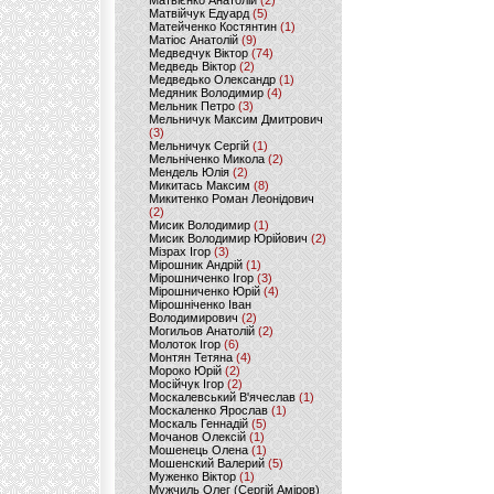
Матвієнко Анатолій
(2)
Матвійчук Едуард
(5)
Матейченко Костянтин
(1)
Матіос Анатолій
(9)
Медведчук Віктор
(74)
Медведь Віктор
(2)
Медведько Олександр
(1)
Медяник Володимир
(4)
Мельник Петро
(3)
Мельничук Максим Дмитрович
(3)
Мельничук Сергій
(1)
Мельніченко Микола
(2)
Мендель Юлія
(2)
Микитась Максим
(8)
Микитенко Роман Леонідович
(2)
Мисик Володимир
(1)
Мисик Володимир Юрійович
(2)
Мізрах Ігор
(3)
Мірошник Андрій
(1)
Мірошниченко Ігор
(3)
Мірошниченко Юрій
(4)
Мірошніченко Іван
Володимирович
(2)
Могильов Анатолій
(2)
Молоток Ігор
(6)
Монтян Тетяна
(4)
Мороко Юрій
(2)
Мосійчук Ігор
(2)
Москалевський В'ячеслав
(1)
Москаленко Ярослав
(1)
Москаль Геннадій
(5)
Мочанов Олексій
(1)
Мошенець Олена
(1)
Мошенский Валерий
(5)
Муженко Віктор
(1)
Мужчиль Олег (Сергій Аміров)