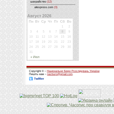
шахрайство
(12)
aliexpress.com
(3)
Август 2026
Пн
Вт
Ср
Чт
Пт
Сб
Вс
1
2
3
4
5
6
7
8
9
10
11
12
13
14
15
16
17
18
19
20
21
22
23
24
25
26
27
28
29
30
31
« Июл
Copyright © –
Національне Бюро Розслідувань України
Пишіть нам –
nacburo@gmail.com
.