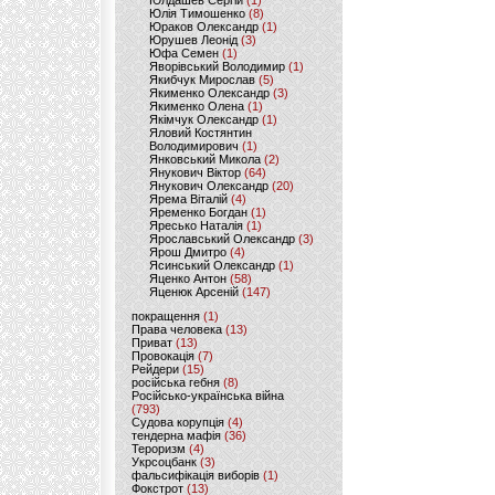
Юлдашев Сергій
(1)
Юлія Тимошенко
(8)
Юраков Олександр
(1)
Юрушев Леонід
(3)
Юфа Семен
(1)
Яворівський Володимир
(1)
Якибчук Мирослав
(5)
Якименко Олександр
(3)
Якименко Олена
(1)
Якімчук Олександр
(1)
Яловий Костянтин
Володимирович
(1)
Янковський Микола
(2)
Янукович Віктор
(64)
Янукович Олександр
(20)
Ярема Віталій
(4)
Яременко Богдан
(1)
Яресько Наталія
(1)
Ярославський Олександр
(3)
Ярош Дмитро
(4)
Ясинський Олександр
(1)
Яценко Антон
(58)
Яценюк Арсеній
(147)
покращення
(1)
Права человека
(13)
Приват
(13)
Провокація
(7)
Рейдери
(15)
російська гебня
(8)
Російсько-українська війна
(793)
Судова корупція
(4)
тендерна мафія
(36)
Тероризм
(4)
Укрсоцбанк
(3)
фальсифікація виборів
(1)
Фокстрот
(13)