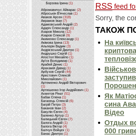
Борзова Ірина
(1)
RSS
feed fo
Абромавичус Айварас
(2)
Аброськін В’ячеслав
(1)
Sorry, the co
Аваков Арсен
(318)
Аврамов Іван
(7)
Адамовський Андрій
(2)
ТАКОЖ ПО
Адаріч Олександр
(1)
Азаров Микола
(12)
Азаров Олексій
(9)
Акименко Олександр
(1)
На київс
Акімова Ірина
(13)
Альперін Вадим
(3)
криптова
Андрієвський Дмитро
(1)
Андрушко Сергій
(1)
тепловіз
Апостол Михайло
(1)
Ар'єв Володимир
(1)
Арабей Денис
(1)
Військов
Арахамія Давид
(1)
Арбузов Сергій
(44)
Арестович Олексій
заступив
Миколайович
(1)
Артеменко Андрій Вікторович
Порошен
(1)
Артюшенко Ігор Андрійович
(1)
Ахметов Рінат
(51)
Як Матіо
Бабак Олена
(1)
Баганець Олексій
(6)
сина Ава
Багрій Петро
(3)
Баканов Іван
(2)
Відео
Бакулін Євген
(4)
Баленко Артур
(1)
Балицький Євген
(7)
Отдых во
Балога Андрій
(1)
Балога Віктор
(4)
000 грив
Балчун Войцех
(1)
Банас Дмитро
(1)