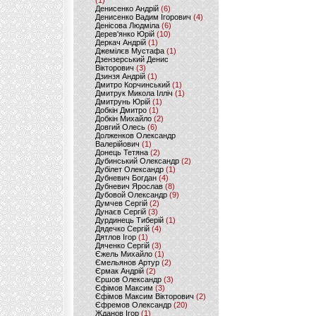
(1)
Денисенко Андрій
(6)
Денисенко Вадим Ігорович
(4)
Денісова Людміла
(6)
Дерев'янко Юрій
(10)
Деркач Андрій
(1)
Джемілєв Мустафа
(1)
Дзензерський Денис
Вікторович
(3)
Дзинзя Андрій
(1)
Дмитро Корчинський
(1)
Дмитрук Микола Ілліч
(1)
Дмитрунь Юрій
(1)
Добкін Дмитро
(1)
Добкін Михайло
(2)
Довгий Олесь
(6)
Долженков Олександр
Валерійович
(1)
Донець Тетяна
(2)
Дубинський Олександр
(2)
Дубілет Олександр
(1)
Дубневич Богдан
(4)
Дубневич Ярослав
(8)
Дубовой Олександр
(9)
Думчев Сергій
(2)
Дунаєв Сергій
(3)
Дурдинець Тиберій
(1)
Дядечко Сергій
(4)
Дятлов Ігор
(1)
Дяченко Сергій
(3)
Єжель Михайло
(1)
Ємельянов Артур
(2)
Єрмак Андрій
(2)
Єршов Олександр
(3)
Єфімов Максим
(3)
Єфімов Максим Вікторович
(2)
Єфремов Олександр
(20)
Жданов Ігор
(1)