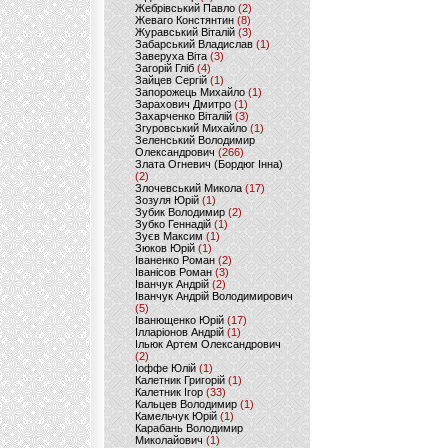
Жебрівський Павло
(2)
Жеваго Констянтин
(8)
Журавський Віталій
(3)
Забарський Владислав
(1)
Заверуха Віта
(3)
Загорій Гліб
(4)
Зайцев Сергій
(1)
Запорожець Михайло
(1)
Зарахович Дмитро
(1)
Захарченко Віталій
(3)
Згуровський Михайло
(1)
Зеленський Володимир
Олександрович
(266)
Злата Огневич (Бордюг Інна)
(2)
Злочевський Микола
(17)
Зозуля Юрій
(1)
Зубик Володимир
(2)
Зубко Геннадій
(1)
Зуєв Максим
(1)
Зюков Юрій
(1)
Іваненко Роман
(2)
Іванісов Роман
(3)
Іванчук Андрій
(2)
Іванчук Андрій Володимирович
(5)
Іванющенко Юрій
(17)
Ілларіонов Андрій
(1)
Ільюк Артем Олександрович
(2)
Іоффе Юлій
(1)
Калетник Григорій
(1)
Калетник Ігор
(33)
Кальцев Володимир
(1)
Камельчук Юрій
(1)
Карабань Володимир
Миколайович
(1)