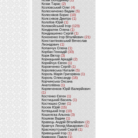
Козак Володимир
(1)
Козак Тарас
(2)
Козловський Олег
(4)
Колесниченко Вадим
(5)
Колесніков Борис
(10)
Колєсніков Дмитро
(1)
Колобов Юрій
(1)
Коломойський Ігор
(123)
Кондратюк Олена
(1)
Кондрашенко Сергій
(1)
Кононенко Ігор Віталійович
(21)
Константіновський Вячеслав
Леонідович
(1)
Копанчук Олена
(1)
Корбан Геннадій
(33)
Корж Віктор
(3)
Корнацький Аркадій
(2)
Корнійчук Євген
(1)
Коровченко Сергій
(1)
Королевська Наталія
(5)
Король Марія Григорівна
(1)
Король Олександр
(16)
Корчинська Оксана
Анатоліївна
(1)
Корявченков Юрій Валерійович
(1)
Костенко Євген
(1)
Костицький Василь
(1)
Костюшко Олег
(1)
Косюк Юрій
(15)
Котвіцький Ігор
(10)
Кошелєва Альона
(3)
Кошмак Вадим
(1)
Кравець Андрій Віталійович
(2)
Кравчук Леонід Макарович
(1)
Краснокутський Сергій
(1)
Кривецький Ігор
(1)
Кривонос Павло
(1)