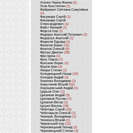
Усенко-Чорна Жанна
(2)
Усов Констянтин
(1)
Фабрикант Світлана Самуілівна
(2)
Фаєрмарк Сергій
(1)
Фаєрмарк Сергій
Олександрович
(1)
Файст Валерій
(1)
Федєєв Ігор
(1)
Федорук Анатолій Петрович
(2)
Федорчук Анатолій
(1)
Федосов Едуард
(1)
Филатов Борис
(11)
Філатов Олексій
(6)
Фірташ Дмитро
(28)
Фріз Ірина
(1)
Фукс Павло
(7)
Фуксман Борис
(1)
Фурсін Іван
(2)
Хмара Степан
(1)
Холодницький Назар
(15)
Холодов Андрій
(2)
Хоменко Володимир
(1)
Хомутиннік Віталій
(52)
Хорошевський Андрій
(1)
Царьов Олег
(1)
Циганков Андрій
(3)
Циплаков Руслан
(7)
Цуканов Віктор
(1)
Цушко Василь
(16)
Чеботарь Сергій
(15)
Чеботарьов Олексій
(1)
Чемерис Володимир
(1)
Чепинога Віталій
(1)
Черкаський Ігор
(12)
Черновецький Леонід
(2)
Черновецький Степан
(3)