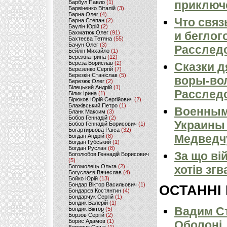
приключ
Барбул Павло
(1)
Барвіненко Віталій
(3)
Барна Олег
(4)
Что связ
Барна Степан
(2)
Баулін Юрій
(2)
Бахматюк Олег
(91)
и беглог
Бахтеєва Тетяна
(55)
Бачун Олег
(3)
Расслед
Бейлін Михайло
(1)
Бережна Ірина
(12)
Береза Борислав
(2)
Сказки 
Березенко Сергій
(7)
Березкін Станіслав
(5)
воры-во
Березюк Олег
(2)
Білецький Андрій
(1)
Расслед
Білик Ірина
(1)
Бірюков Юрій Сергійович
(2)
Блажівський Петро
(1)
Военным
Бланк Максим
(3)
Бобов Геннадій
(2)
Украины 
Бобов Геннадій Борисович
(1)
Богартирьова Раїса
(32)
Медведчу
Богдан Андрій
(8)
Богдан Губський
(1)
Богдан Руслан
(8)
За що ві
Боголюбов Геннадій Борисович
(5)
Богомолець Ольга
(2)
хотів зг
Богуслаєв Вячеслав
(4)
Бойко Юрій
(13)
Бондар Віктор Васильович
(1)
ОСТАННІ
Бондарєв Костянтин
(4)
Бондарчук Сергій
(1)
Бондик Валерій
(1)
Вадим Ст
Бондик Віктор
(5)
Борзов Сергiй
(2)
Борис Адамов
(1)
Оболоні