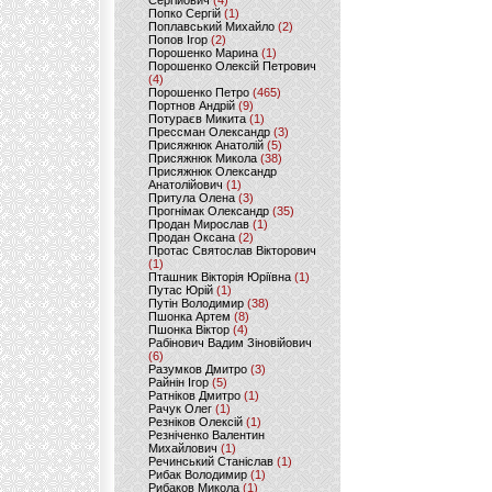
Сергійович
(4)
Попко Сергій
(1)
Поплавський Михайло
(2)
Попов Ігор
(2)
Порошенко Марина
(1)
Порошенко Олексій Петрович
(4)
Порошенко Петро
(465)
Портнов Андрій
(9)
Потураєв Микита
(1)
Прессман Олександр
(3)
Присяжнюк Анатолій
(5)
Присяжнюк Микола
(38)
Присяжнюк Олександр
Анатолійович
(1)
Притула Олена
(3)
Прогнімак Олександр
(35)
Продан Мирослав
(1)
Продан Оксана
(2)
Протас Святослав Вікторович
(1)
Пташник Вікторія Юріївна
(1)
Путас Юрій
(1)
Путін Володимир
(38)
Пшонка Артем
(8)
Пшонка Віктор
(4)
Рабінович Вадим Зіновійович
(6)
Разумков Дмитро
(3)
Райнін Ігор
(5)
Ратніков Дмитро
(1)
Рачук Олег
(1)
Резніков Олексій
(1)
Резніченко Валентин
Михайлович
(1)
Речинський Станіслав
(1)
Рибак Володимир
(1)
Рибаков Микола
(1)