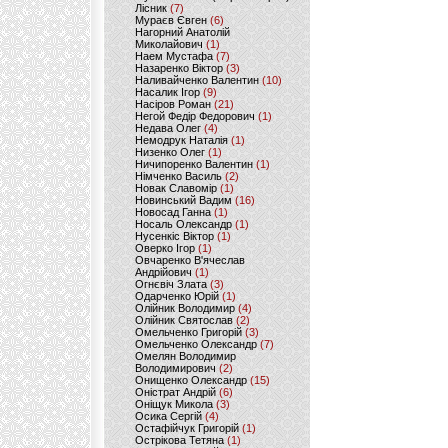
Лісник
(7)
Мураєв Євген
(6)
Нагорний Анатолій
Миколайович
(1)
Наем Мустафа
(7)
Назаренко Віктор
(3)
Наливайченко Валентин
(10)
Насалик Ігор
(9)
Насіров Роман
(21)
Негой Федір Федорович
(1)
Недава Олег
(4)
Немодрук Наталія
(1)
Низенко Олег
(1)
Ничипоренко Валентин
(1)
Німченко Василь
(2)
Новак Славомір
(1)
Новинський Вадим
(16)
Новосад Ганна
(1)
Носаль Олександр
(1)
Нусенкіс Віктор
(1)
Оверко Ігор
(1)
Овчаренко В'ячеслав
Андрійович
(1)
Огнєвіч Злата
(3)
Одарченко Юрій
(1)
Олійник Володимир
(4)
Олійник Святослав
(2)
Омельченко Григорій
(3)
Омельченко Олександр
(7)
Омелян Володимир
Володимирович
(2)
Онищенко Олександр
(15)
Оністрат Андрій
(6)
Оніщук Микола
(3)
Осика Сергій
(4)
Остафійчук Григорій
(1)
Острікова Тетяна
(1)