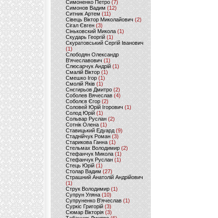
Симоненко Петро
(7)
Симонов Вадим
(12)
Ситник Артем
(11)
Сівець Віктор Миколайович
(2)
Сігал Євген
(3)
Сіньковский Микола
(1)
Скударь Георгій
(1)
Скуратовський Сергій Іванович
(1)
Слободян Олександр
В'ячеславович
(1)
Слюсарчук Андрій
(1)
Смалій Віктор
(1)
Смешко Ігор
(1)
Смолій Яків
(1)
Снєгирьов Дмитро
(2)
Соболев Вячеслав
(4)
Соболєв Єгор
(2)
Соловей Юрій Ігорович
(1)
Солод Юрій
(1)
Сольвар Руслан
(2)
Сотнік Олена
(1)
Ставицький Едуард
(9)
Стаднійчук Роман
(3)
Старикова Ганна
(1)
Стельмах Володимир
(2)
Стефанчук Микола
(1)
Стефанчук Руслан
(1)
Стець Юрій
(1)
Столар Вадим
(27)
Страшний Анатолій Андрійович
(1)
Струк Володимир
(1)
Супрун Уляна
(10)
Супруненко В'ячеслав
(1)
Суркіс Григорій
(3)
Сюмар Вікторія
(3)