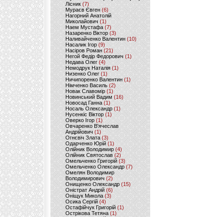
Лісник
(7)
Мураєв Євген
(6)
Нагорний Анатолій
Миколайович
(1)
Наем Мустафа
(7)
Назаренко Віктор
(3)
Наливайченко Валентин
(10)
Насалик Ігор
(9)
Насіров Роман
(21)
Негой Федір Федорович
(1)
Недава Олег
(4)
Немодрук Наталія
(1)
Низенко Олег
(1)
Ничипоренко Валентин
(1)
Німченко Василь
(2)
Новак Славомір
(1)
Новинський Вадим
(16)
Новосад Ганна
(1)
Носаль Олександр
(1)
Нусенкіс Віктор
(1)
Оверко Ігор
(1)
Овчаренко В'ячеслав
Андрійович
(1)
Огнєвіч Злата
(3)
Одарченко Юрій
(1)
Олійник Володимир
(4)
Олійник Святослав
(2)
Омельченко Григорій
(3)
Омельченко Олександр
(7)
Омелян Володимир
Володимирович
(2)
Онищенко Олександр
(15)
Оністрат Андрій
(6)
Оніщук Микола
(3)
Осика Сергій
(4)
Остафійчук Григорій
(1)
Острікова Тетяна
(1)