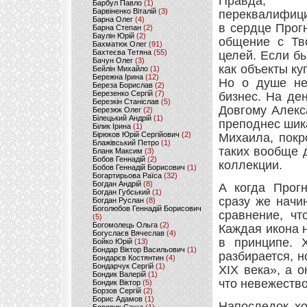
Правда, 
Барбул Павло
(1)
Барвіненко Віталій
(3)
переквалифици
Барна Олег
(4)
в сердце Прог
Барна Степан
(2)
Баулін Юрій
(2)
общение с Тв
Бахматюк Олег
(91)
Бахтеєва Тетяна
(55)
целей. Если б
Бачун Олег
(3)
как объекты ку
Бейлін Михайло
(1)
Бережна Ірина
(12)
Но о душе нек
Береза Борислав
(2)
Березенко Сергій
(7)
бизнес. На де
Березкін Станіслав
(5)
Довгому Алекс
Березюк Олег
(2)
Білецький Андрій
(1)
преподнес шик
Білик Ірина
(1)
Бірюков Юрій Сергійович
(2)
Михаила, покр
Блажівський Петро
(1)
таких вообще д
Бланк Максим
(3)
Бобов Геннадій
(2)
коллекции.
Бобов Геннадій Борисович
(1)
Богартирьова Раїса
(32)
Богдан Андрій
(8)
А когда Прогн
Богдан Губський
(1)
сразу же начи
Богдан Руслан
(8)
Боголюбов Геннадій Борисович
сравнение, чт
(5)
Богомолець Ольга
(2)
Каждая икона 
Богуслаєв Вячеслав
(4)
в принципе. 
Бойко Юрій
(13)
Бондар Віктор Васильович
(1)
разбирается, 
Бондарєв Костянтин
(4)
Бондарчук Сергій
(1)
XIX века», а о
Бондик Валерій
(1)
что невежество
Бондик Віктор
(5)
Борзов Сергiй
(2)
Борис Адамов
(1)
Напоследок хо