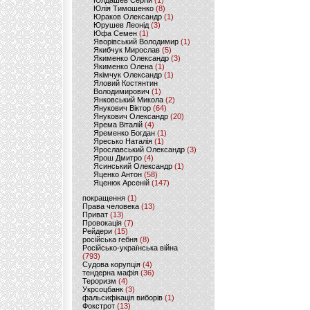
Юлдашев Сергій
(1)
Юлія Тимошенко
(8)
Юраков Олександр
(1)
Юрушев Леонід
(3)
Юфа Семен
(1)
Яворівський Володимир
(1)
Якибчук Мирослав
(5)
Якименко Олександр
(3)
Якименко Олена
(1)
Якімчук Олександр
(1)
Яловий Костянтин
Володимирович
(1)
Янковський Микола
(2)
Янукович Віктор
(64)
Янукович Олександр
(20)
Ярема Віталій
(4)
Яременко Богдан
(1)
Яресько Наталія
(1)
Ярославський Олександр
(3)
Ярош Дмитро
(4)
Ясинський Олександр
(1)
Яценко Антон
(58)
Яценюк Арсеній
(147)
покращення
(1)
Права человека
(13)
Приват
(13)
Провокація
(7)
Рейдери
(15)
російська гебня
(8)
Російсько-українська війна
(793)
Судова корупція
(4)
тендерна мафія
(36)
Тероризм
(4)
Укрсоцбанк
(3)
фальсифікація виборів
(1)
Фокстрот
(13)