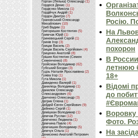
Горган (Лялька) Олександр
(1)
Організа
Гордеєв Денис
(1)
Гордієнко Микола
(1)
Волконсь
Гордійчук Андрій
(1)
Гордон Дмитро
(7)
Росію. П
Грановський Олександр
Михайлович
(10)
Гриб Вадим
(1)
На Льво
Григоришин Костянтин
(5)
Гримчак Юрій
(1)
Гриневецький Сергій
(1)
Александ
Гринів Ігор
(3)
Грицак Василь
(2)
похорон
Грицак Василь Сергійович
(4)
Гриценко Анатолій
(8)
Грішин Костянтин (Семен
В России
Семенченко)
(8)
Гройсман Володимир
(62)
летнюю б
Губський Богдан
(3)
Гудзь Наталія Ярославівна
(2)
18+
Гужва Ігор
(1)
Гута Микола
(1)
Давиденко Валерій
(1)
Відомі п
Данилець Володимир
(1)
Данилюк Олександр
до побит
Олександрович
(6)
Данченко Олександр
(3)
#Єврома
Дегрик Олена
(1)
Дейдей Євген Сергійович
(9)
Дейнеко Сергій
(1)
Воровку
Демішкан Володимир
(1)
Демчак Руслан
(12)
Демченко Людмила
(1)
Фото. Ро
Демчина Павло
(4)
Демчишин Володимир
(5)
На засід
Демчук Ольга
(1)
Денисенко Анатолій Петрович