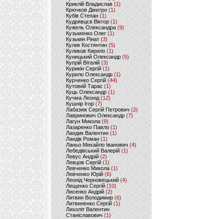
Криклій Владислав
(1)
Крючков Дмитро
(1)
Кубів Степан
(1)
Кудрявцєв Віктор
(1)
Кужель Олександра
(9)
Кузьменко Олег
(1)
Кузьмін Рінат
(3)
Кулик Костянтин
(5)
Куликов Кирило
(1)
Куницький Олександр
(5)
Купрій Віталій
(3)
Курикін Сергій
(1)
Курило Олександр
(1)
Курченко Сергій
(44)
Кутовий Тарас
(1)
Куць Олександр
(1)
Кучма Леонід
(12)
Кушнір Ігор
(7)
Лабазюк Сергій Петрович
(2)
Лавринович Олександр
(7)
Лагун Микола
(9)
Лазаренко Павло
(1)
Ландик Валентин
(1)
Ландік Роман
(1)
Ланьо Михайло Іванович
(4)
Лебедівський Валерій
(1)
Левус Андрій
(2)
Левцов Сергій
(1)
Левченко Микола
(1)
Левченко Юрій
(6)
Леонід Черновецький
(4)
Лещенко Сергій
(10)
Лисенко Андрій
(2)
Литвин Володимир
(6)
Литвиненко Сергій
(1)
Лихоліт Валентин
Станіславович
(1)