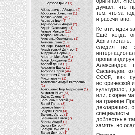
оригинал, «не
Борзова Ірина
(1)
думает, что п
Абромавичус Айварас
(2)
тем, что за по
Аброськін В’ячеслав
(1)
Аваков Арсен
(318)
и рассчитано.
Аврамов Іван
(7)
Адамовський Андрій
(2)
Адаріч Олександр
(1)
Кстати, идея 
Азаров Микола
(12)
Ещё когда о
Азаров Олексій
(9)
Акименко Олександр
(1)
Афганистане.
Акімова Ірина
(13)
Альперін Вадим
(3)
следил не 
Андрієвський Дмитро
(1)
интернацио
Андрушко Сергій
(1)
Апостол Михайло
(1)
пропагандируя
Ар'єв Володимир
(1)
Арабей Денис
(1)
Александра 
Арахамія Давид
(1)
Сасанидов, ко
Арбузов Сергій
(44)
Арестович Олексій
СССР, как су
Миколайович
(1)
Артеменко Андрій Вікторович
исторической и
(1)
культуролог, д
Артюшенко Ігор Андрійович
(1)
Ахметов Рінат
(51)
или, скорее ма
Бабак Олена
(1)
Баганець Олексій
(6)
на границе Пр
Багрій Петро
(3)
декларацию, о
Баканов Іван
(2)
Бакулін Євген
(4)
специалисты
Баленко Артур
(1)
Балицький Євген
(7)
доблестные та
Балога Андрій
(1)
замять, но оса
Балога Віктор
(4)
Балчун Войцех
(1)
Банас Дмитро
(1)