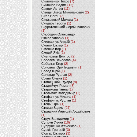
Симоненко Петро
(7)
Симонов Вадим
(12)
Ситник Артем
(11)
Сівець Віктор Миколайович
(2)
Сігал Євген
(3)
Сіньковский Микола
(1)
Скударь Георгій
(1)
Скуратовський Сергій Іванович
(1)
Слободян Олександр
В'ячеславович
(1)
Слюсарчук Андрій
(1)
Смалій Віктор
(1)
Смешко Ігор
(1)
Смолій Яків
(1)
Снєгирьов Дмитро
(2)
Соболев Вячеслав
(4)
Соболєв Єгор
(2)
Соловей Юрій Ігорович
(1)
Солод Юрій
(1)
Сольвар Руслан
(2)
Сотнік Олена
(1)
Ставицький Едуард
(9)
Стаднійчук Роман
(3)
Старикова Ганна
(1)
Стельмах Володимир
(2)
Стефанчук Микола
(1)
Стефанчук Руслан
(1)
Стець Юрій
(1)
Столар Вадим
(27)
Страшний Анатолій Андрійович
(1)
Струк Володимир
(1)
Супрун Уляна
(10)
Супруненко В'ячеслав
(1)
Суркіс Григорій
(3)
Сюмар Вікторія
(3)