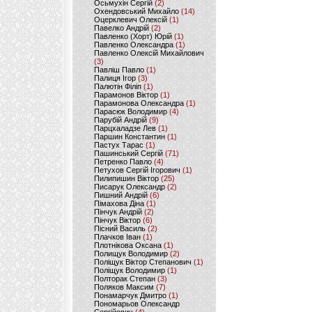
Осьмухін Сергій
(2)
Охендовський Михайло
(14)
Оцерклевич Олексій
(1)
Павелко Андрій
(2)
Павленко (Хорт) Юрій
(1)
Павленко Олександра
(1)
Павленко Олексій Михайлович
(3)
Павліш Павло
(1)
Палиця Ігор
(3)
Палютін Філіп
(1)
Парамонов Віктор
(1)
Парамонова Олександра
(1)
Парасюк Володимир
(4)
Парубій Андрій
(9)
Парцхаладзе Лев
(1)
Паршин Константин
(1)
Пастух Тарас
(1)
Пашинський Сергій
(71)
Петренко Павло
(4)
Петухов Сергій Ігорович
(1)
Пилипишин Віктор
(25)
Писарук Олександр
(2)
Пишний Андрій
(6)
Пімахова Діна
(1)
Пінчук Андрій
(2)
Пінчук Віктор
(6)
Пісний Василь
(2)
Плачков Іван
(1)
Плотнікова Оксана
(1)
Полищук Володимир
(2)
Поліщук Віктор Степанович
(1)
Поліщук Володимир
(1)
Полторак Степан
(3)
Поляков Максим
(7)
Понамарчук Дмитро
(1)
Пономарьов Олександр