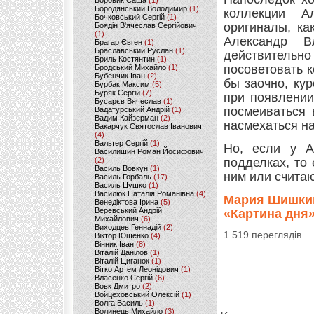
Боровик Саша
(1)
Бородянський Володимир
(1)
коллекции Ал
Бочковський Сергій
(1)
оригиналы, ка
Боядін В'ячеслав Сергійович
(1)
Александр В
Брагар Євген
(1)
Браславський Руслан
(1)
действительно
Бриль Костянтин
(1)
посоветовать 
Бродський Михайло
(1)
Бубенчик Іван
(2)
бы заочно, кур
Бурбак Максим
(5)
Буряк Сергій
(7)
при появлении
Бусарєв Вячеслав
(1)
посмеиваться 
Вадатурський Андрій
(1)
Вадим Кайзерман
(2)
насмехаться н
Вакарчук Святослав Іванович
(4)
Вальтер Сергій
(1)
Но, если у А
Василишин Роман Йосифович
(2)
подделках, то 
Василь Вовкун
(1)
ним или счита
Василь Горбаль
(17)
Василь Цушко
(1)
Василюк Наталія Романівна
(4)
Мария Шишкин
Венедіктова Ірина
(5)
Веревський Андрій
«Картина дня
Михайлович
(6)
Виходцев Геннадій
(2)
1 519 переглядів
Віктор Ющенко
(4)
Вінник Іван
(8)
Віталій Данілов
(1)
Віталій Циганок
(1)
Вітко Артем Леонідович
(1)
Власенко Сергій
(6)
Вовк Дмитро
(2)
Войцеховський Олексій
(1)
Волга Василь
(1)
Волинець Михайло
(3)