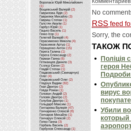
Комментариев
Воропаєв Юрій Миколайович
(1)
Вощевський Валерій
(2)
No comments
Гаврилова Лідія
(2)
Гаврилюк Михайло
(3)
Гавриш Степан
(1)
RSS
feed fo
Галстян Авагім
(1)
Гарбуз Юрій
(1)
Гацько Василь
(1)
Sorry, the co
Гекко Ігор
(1)
Гелетей Валерій
(4)
Герасименко Микола
(4)
ТАКОЖ ПО
Герасимов Артур
(1)
Геращенко Антон
(15)
Герега Галина
(1)
Герега Олександр
(2)
Поліція 
Герман Ганна
(6)
Гетманцев Данило
(3)
героя Не
Гєллєр Євген
(2)
Гладій Степан
(1)
Подроби
Гладковський (Свинарчук)
Олег
(4)
Гладковський Олег
(2)
Опублико
Гладчук Вадим
(82)
Гнап Дмитро
(2)
Говда Роман
(1)
вирус во
Головач Андрій
(2)
Головін Дмитро
(2)
покупат
Голубов Дмитро
(1)
Гольдарб Максим
(1)
Гонтарева Валерія
(47)
Убили в
Гончаренко Олексій
(8)
Гончаров Михайло
(1)
который
Гончарук Олексій
(2)
Гопко Ганна
(3)
аэропор
Горбаль Василь
(2)
Горбунов Олександр
(1)