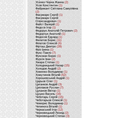
Усенко-Чорна Жанна
(2)
Усов Констянтин
(1)
Фабрикант Світлана Самуілівна
(2)
Фаєрмарк Сергій
(1)
Фаєрмарк Сергій
Олександрович
(1)
Файст Валерій
(1)
Федєєв Ігор
(1)
Федорук Анатолій Петрович
(2)
Федорчук Анатолій
(1)
Федосов Едуард
(1)
Филатов Борис
(11)
Філатов Олексій
(6)
Фірташ Дмитро
(28)
Фріз Ірина
(1)
Фукс Павло
(7)
Фуксман Борис
(1)
Фурсін Іван
(2)
Хмара Степан
(1)
Холодницький Назар
(15)
Холодов Андрій
(2)
Хоменко Володимир
(1)
Хомутиннік Віталій
(52)
Хорошевський Андрій
(1)
Царьов Олег
(1)
Циганков Андрій
(3)
Циплаков Руслан
(7)
Цуканов Віктор
(1)
Цушко Василь
(16)
Чеботарь Сергій
(15)
Чеботарьов Олексій
(1)
Чемерис Володимир
(1)
Чепинога Віталій
(1)
Черкаський Ігор
(12)
Черновецький Леонід
(2)
Черновецький Степан
(3)