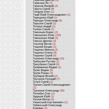
Табачник Дмитро
(6)
Табачник Ян
(1)
Тарасюк Валерій
(2)
Тарута Сергій
(8)
Татаров Олег
(1)
Тацій Юрій Олександрович
(1)
Терещенко Юрій
(1)
Терещук Олександр
(6)
Терьохін Сергій
(2)
Тетерук Андрій
(1)
Тигіпко Сергій
(1)
Тимонькін Борис
(2)
Тимошенко Юлія
(135)
Тимошенко Юрій
(3)
Тимчук Дмитро
(3)
Тихонов Віктор
(1)
Тицький Богдан
(1)
Тищенко Микола
(2)
Тищенко Олена
(8)
Тищенко Сергій
(4)
Ткаченко Олександр
(10)
Требушкін Руслан
(1)
Тригубенко Сергій
(6)
Трофименко Вадим
(1)
Троян Вадим
(6)
Труба Роман
(3)
Трубаров Віталій
(2)
Труханов Геннадій
(7)
Тулуб Сергій
(1)
Турчин Сергій Олександрович
(1)
Турчинов Олександр
(35)
Тягнибок Олег
(2)
Ударцов Юрій
(1)
Уколов Віктор
(4)
Уманський Ігор Іванович
(1)
Урбанський Олександр
Ігорович
(1)