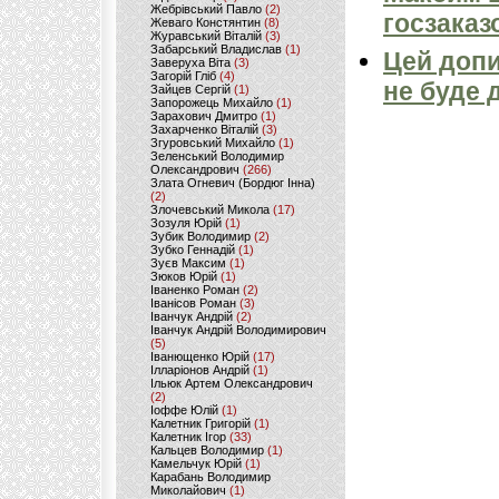
Жебрівський Павло
(2)
госзаказ
Жеваго Констянтин
(8)
Журавський Віталій
(3)
Забарський Владислав
(1)
Цей допи
Заверуха Віта
(3)
Загорій Гліб
(4)
не буде 
Зайцев Сергій
(1)
Запорожець Михайло
(1)
Зарахович Дмитро
(1)
Захарченко Віталій
(3)
Згуровський Михайло
(1)
Зеленський Володимир
Олександрович
(266)
Злата Огневич (Бордюг Інна)
(2)
Злочевський Микола
(17)
Зозуля Юрій
(1)
Зубик Володимир
(2)
Зубко Геннадій
(1)
Зуєв Максим
(1)
Зюков Юрій
(1)
Іваненко Роман
(2)
Іванісов Роман
(3)
Іванчук Андрій
(2)
Іванчук Андрій Володимирович
(5)
Іванющенко Юрій
(17)
Ілларіонов Андрій
(1)
Ільюк Артем Олександрович
(2)
Іоффе Юлій
(1)
Калетник Григорій
(1)
Калетник Ігор
(33)
Кальцев Володимир
(1)
Камельчук Юрій
(1)
Карабань Володимир
Миколайович
(1)