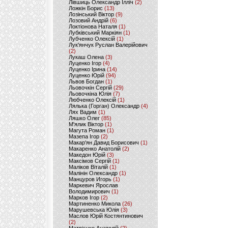
Лівшиць Олександр Ілліч
(2)
Ложкін Борис
(13)
Лозінський Віктор
(9)
Лозовий Андрій
(6)
Локтіонова Наталя
(1)
Лубківський Маркіян
(1)
Лубченко Олексій
(1)
Лук'янчук Руслан Валерійович
(2)
Лукаш Олена
(3)
Луценко Ігор
(4)
Луценко Ірина
(14)
Луценко Юрій
(94)
Львов Богдан
(1)
Льовочкін Сергій
(29)
Льовочкіна Юлія
(7)
Любченко Олексій
(1)
Лялька (Горган) Олександр
(4)
Лях Вадим
(1)
Ляшко Олег
(85)
М'ялик Віктор
(1)
Магута Роман
(1)
Мазепа Ігор
(2)
Макар'ян Давид Борисович
(1)
Макаренко Анатолій
(2)
Македон Юрій
(3)
Максімов Сергій
(1)
Маліков Віталій
(1)
Малінін Олександр
(1)
Манцуров Игорь
(1)
Маркевич Ярослав
Володимирович
(1)
Марков Ігор
(2)
Мартиненко Микола
(26)
Марушевська Юлія
(3)
Маслов Юрій Костянтинович
(2)