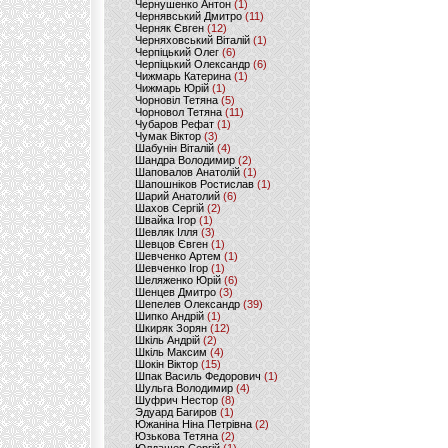
Чернушенко Антон
(1)
Чернявський Дмитро
(11)
Черняк Євген
(12)
Черняховський Віталій
(1)
Черпіцький Олег
(6)
Черпіцький Олександр
(6)
Чижмарь Катерина
(1)
Чижмарь Юрій
(1)
Чорновіл Тетяна
(5)
Чорновол Тетяна
(11)
Чубаров Рефат
(1)
Чумак Віктор
(3)
Шабунін Віталій
(4)
Шандра Володимир
(2)
Шаповалов Анатолій
(1)
Шапошніков Ростислав
(1)
Шарий Анатолий
(6)
Шахов Сергій
(2)
Швайка Ігор
(1)
Шевляк Ілля
(3)
Шевцов Євген
(1)
Шевченко Артем
(1)
Шевченко Ігор
(1)
Шеляженко Юрій
(6)
Шенцев Дмитро
(3)
Шепелев Олександр
(39)
Шипко Андрій
(1)
Шкиряк Зорян
(12)
Шкіль Андрій
(2)
Шкіль Максим
(4)
Шокін Віктор
(15)
Шпак Василь Федорович
(1)
Шульга Володимир
(4)
Шуфрич Нестор
(8)
Эдуард Багиров
(1)
Южаніна Ніна Петрівна
(2)
Юзькова Тетяна
(2)