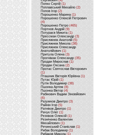
Сергійович
(4)
Попко Сергій
(1)
Поплавський Михайло
(2)
Попов Ігор
(2)
Порошенко Марина
(1)
Порошенко Олексій Петрович
(4)
Порошенко Петро
(465)
Портнов Андрій
(9)
Потураєв Микита
(1)
Прессман Олександр
(3)
Присяжнюк Анатолій
(5)
Присяжнюк Микола
(38)
Присяжнюк Олександр
Анатолійович
(1)
Притула Олена
(3)
Прогнімак Олександр
(35)
Продан Мирослав
(1)
Продан Оксана
(2)
Протас Святослав Вікторович
(1)
Пташник Вікторія Юріївна
(1)
Путас Юрій
(1)
Путін Володимир
(38)
Пшонка Артем
(8)
Пшонка Віктор
(4)
Рабінович Вадим Зіновійович
(6)
Разумков Дмитро
(3)
Райнін Ігор
(5)
Ратніков Дмитро
(1)
Рачук Олег
(1)
Резніков Олексій
(1)
Резніченко Валентин
Михайлович
(1)
Речинський Станіслав
(1)
Рибак Володимир
(1)
Рибаков Микола
(1)