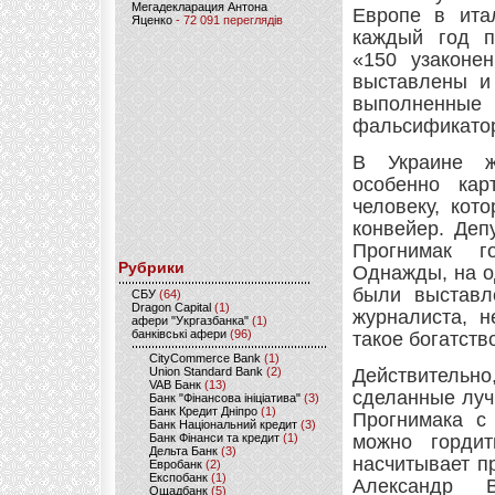
Мегадекларация Антона
Европе в ита
Яценко
- 72 091 переглядів
каждый год п
«150 узаконе
выставлены и
выполненны
фальсификато
В Украине ж
особенно кар
человеку, кот
конвейер. Деп
Прогнимак г
Рубрики
Однажды, на о
были выставл
CБУ
(64)
Dragon Capital
(1)
журналиста, н
афери "Укргазбанка"
(1)
банківські афери
(96)
такое богатств
CityCommerce Bank
(1)
Union Standard Bank
(2)
Действительн
VAB Банк
(13)
сделанные луч
Банк "Фінансова ініціатива"
(3)
Банк Кредит Дніпро
(1)
Прогнимака с
Банк Національний кредит
(3)
Банк Фінанси та кредит
(1)
можно гордит
Дельта Банк
(3)
насчитывает п
Евробанк
(2)
Експобанк
(1)
Александр В
Ощадбанк
(5)