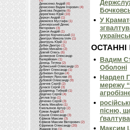
(1)
Держслуж
Денисенко Андрій
(6)
Денисенко Вадим Ігорович
(4)
Бочковсь
Денісова Людміла
(6)
Дерев'янко Юрій
(10)
Деркач Андрій
(1)
У Крамат
Джемілєв Мустафа
(1)
Дзензерський Денис
згвалтув
Вікторович
(3)
Дзинзя Андрій
(1)
українсь
Дмитро Корчинський
(1)
Дмитрук Микола Ілліч
(1)
Дмитрунь Юрій
(1)
ОСТАННІ
Добкін Дмитро
(1)
Добкін Михайло
(2)
Довгий Олесь
(6)
Долженков Олександр
Вадим Ст
Валерійович
(1)
Донець Тетяна
(2)
Оболоні
Дубинський Олександр
(2)
Дубілет Олександр
(1)
Дубневич Богдан
(4)
Нардеп 
Дубневич Ярослав
(8)
Дубовой Олександр
(9)
мережу “
Думчев Сергій
(2)
Дунаєв Сергій
(3)
Дурдинець Тиберій
(1)
агробізн
Дядечко Сергій
(4)
Дятлов Ігор
(1)
російськ
Дяченко Сергій
(3)
Єжель Михайло
(1)
Ємельянов Артур
(2)
пісню, щ
Єрмак Андрій
(2)
Єршов Олександр
(3)
ґвалтува
Єфімов Максим
(3)
Єфімов Максим Вікторович
(2)
Єфремов Олександр
(20)
Максим 
Жданов Ігор
(1)