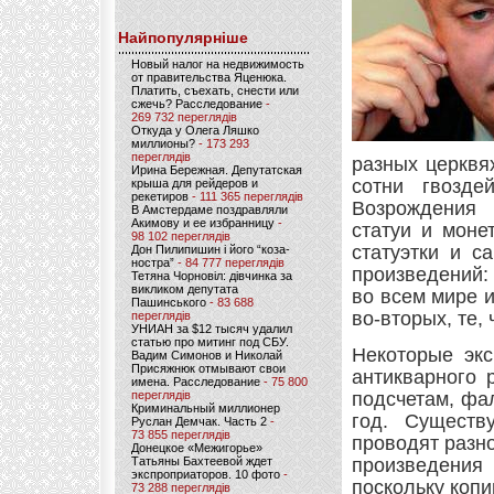
Найпопулярніше
Новый налог на недвижимость
от правительства Яценюка.
Платить, съехать, снести или
сжечь? Расследование
-
269 732 переглядів
Откуда у Олега Ляшко
миллионы?
- 173 293
переглядів
разных церквя
Ирина Бережная. Депутатская
сотни гвозде
крыша для рейдеров и
рекетиров
- 111 365 переглядів
Возрождения 
В Амстердаме поздравляли
Акимову и ее избранницу
-
статуи и моне
98 102 переглядів
статуэтки и с
Дон Пилипишин і його “коза-
ностра”
- 84 777 переглядів
произведений: 
Тетяна Чорновіл: дівчинка за
викликом депутата
во всем мире 
Пашинського
- 83 688
во-вторых, те,
переглядів
УНИАН за $12 тысяч удалил
статью про митинг под СБУ.
Некоторые экс
Вадим Симонов и Николай
Присяжнюк отмывают свои
антикварного 
имена. Расследование
- 75 800
переглядів
подсчетам, фа
Криминальный миллионер
год. Существ
Руслан Демчак. Часть 2
-
73 855 переглядів
проводят разно
Донецкое «Межигорье»
Татьяны Бахтеевой ждет
произведения 
экспроприаторов. 10 фото
-
поскольку коп
73 288 переглядів