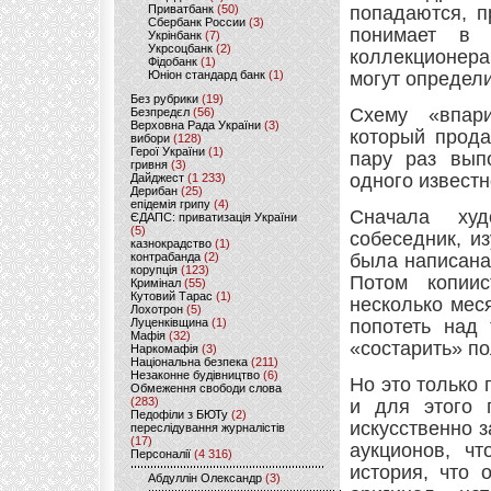
Приватбанк
(50)
попадаются, п
Сбербанк России
(3)
понимает в 
Укрінбанк
(7)
Укрсоцбанк
(2)
коллекционера
Фідобанк
(1)
Юніон стандард банк
(1)
могут определи
Без рубрики
(19)
Схему «впар
Безпредєл
(56)
Верховна Рада України
(3)
который прода
вибори
(128)
Герої України
(1)
пару раз вып
гривня
(3)
одного известн
Дайджест
(1 233)
Дерибан
(25)
епідемія грипу
(4)
Сначала худ
ЄДАПС: приватизація України
(5)
собеседник, и
казнокрадство
(1)
контрабанда
(2)
была написана,
корупція
(123)
Потом копиис
Кримінал
(55)
Кутовий Тарас
(1)
несколько мес
Лохотрон
(5)
Луценківщина
(1)
попотеть над 
Мафія
(32)
«состарить» по
Наркомафія
(3)
Національна безпека
(211)
Незаконне будівництво
(6)
Но это только
Обмеження свободи слова
(283)
и для этого 
Педофіли з БЮТу
(2)
искусственно 
переслідування журналістів
(17)
аукционов, ч
Персоналії
(4 316)
история, что 
Абдуллін Олександр
(3)