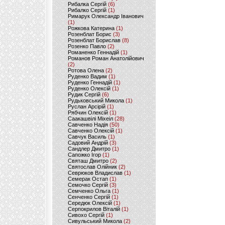
Рибалка Сергій
(6)
Рибалко Сергій
(1)
Римарук Олександр Іванович
(1)
Рожкова Катерина
(1)
Розенблат Борис
(3)
Розенблат Борислав
(8)
Розенко Павло
(2)
Романенко Геннадій
(1)
Романов Роман Анатолійович
(2)
Ротова Олена
(2)
Руденко Вадим
(1)
Руденко Геннадій
(1)
Руденко Олексій
(1)
Рудик Сергій
(6)
Рудьковський Микола
(1)
Руслан Арсірій
(1)
Рябчин Олексій
(1)
Саакашвілі Міхеіл
(28)
Савченко Надія
(50)
Савченко Олексій
(1)
Савчук Василь
(1)
Садовий Андрій
(3)
Сандлер Дмитро
(1)
Сапожко Ігор
(1)
Святаш Дмитро
(2)
Святослав Олійник
(2)
Севрюков Владислав
(1)
Семерак Остап
(1)
Семочко Сергій
(3)
Семченко Ольга
(1)
Сенченко Сергій
(1)
Середюк Олексій
(1)
Серпокрилов Віталій
(1)
Сивохо Сергій
(1)
Сивульський Микола
(2)