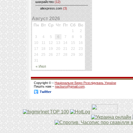
шахрайство
(12)
aliexpress.com
(3)
Август 2026
Пн
Вт
Ср
Чт
Пт
Сб
Вс
1
2
3
4
5
6
7
8
9
10
11
12
13
14
15
16
17
18
19
20
21
22
23
24
25
26
27
28
29
30
31
« Июл
Copyright © –
Національне Бюро Розслідувань України
Пишіть нам –
nacburo@gmail.com
.