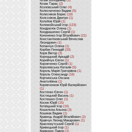
Козак Володимир
(1)
Козак Тарас
(2)
Козловський Олег
(4)
Колесниченко Вадим
(5)
Колесніков Борис
(10)
Колєсніков Дмитро
(1)
Колобов Юрій
(1)
Коломойський Ігор
(123)
Кондратюк Олена
(1)
Кондрашенко Сергій
(1)
Кононенко Ігор Віталійович
(21)
Константіновський Вячеслав
Леонідович
(1)
Копанчук Олена
(1)
Корбан Геннадій
(33)
Корж Віктор
(3)
Корнацький Аркадій
(2)
Корнійчук Євген
(1)
Коровченко Сергій
(1)
Королевська Наталія
(5)
Король Марія Григорівна
(1)
Король Олександр
(16)
Корчинська Оксана
Анатоліївна
(1)
Корявченков Юрій Валерійович
(1)
Костенко Євген
(1)
Костицький Василь
(1)
Костюшко Олег
(1)
Косюк Юрій
(15)
Котвіцький Ігор
(10)
Кошелєва Альона
(3)
Кошмак Вадим
(1)
Кравець Андрій Віталійович
(2)
Кравчук Леонід Макарович
(1)
Краснокутський Сергій
(1)
Кривецький Ігор
(1)
Кривонос Павло
(1)