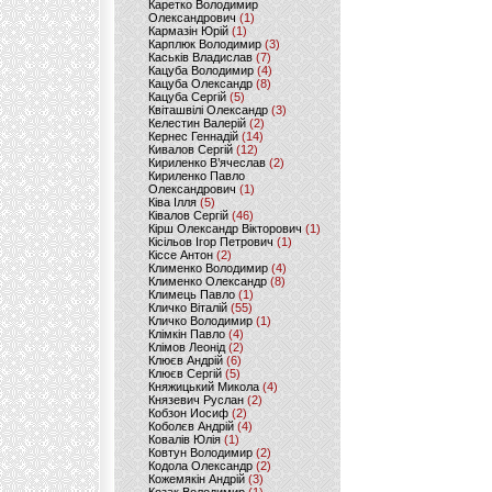
Каретко Володимир
Олександрович
(1)
Кармазін Юрій
(1)
Карплюк Володимир
(3)
Каськів Владислав
(7)
Кацуба Володимир
(4)
Кацуба Олександр
(8)
Кацуба Сергій
(5)
Квіташвілі Олександр
(3)
Келестин Валерій
(2)
Кернес Геннадій
(14)
Кивалов Сергій
(12)
Кириленко В’ячеслав
(2)
Кириленко Павло
Олександрович
(1)
Ківа Ілля
(5)
Ківалов Сергій
(46)
Кірш Олександр Вікторович
(1)
Кісільов Ігор Петрович
(1)
Кіссе Антон
(2)
Клименко Володимир
(4)
Клименко Олександр
(8)
Климець Павло
(1)
Кличко Віталій
(55)
Кличко Володимир
(1)
Клімкін Павло
(4)
Клімов Леонід
(2)
Клюєв Андрій
(6)
Клюєв Сергій
(5)
Княжицький Микола
(4)
Князевич Руслан
(2)
Кобзон Иосиф
(2)
Коболєв Андрій
(4)
Ковалів Юлія
(1)
Ковтун Володимир
(2)
Кодола Олександр
(2)
Кожемякін Андрій
(3)