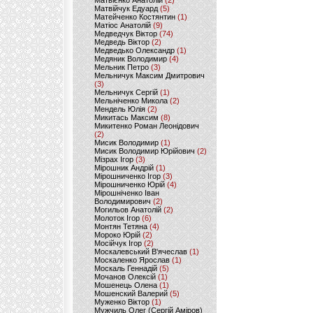
Матвієнко Анатолій
(2)
Матвійчук Едуард
(5)
Матейченко Костянтин
(1)
Матіос Анатолій
(9)
Медведчук Віктор
(74)
Медведь Віктор
(2)
Медведько Олександр
(1)
Медяник Володимир
(4)
Мельник Петро
(3)
Мельничук Максим Дмитрович
(3)
Мельничук Сергій
(1)
Мельніченко Микола
(2)
Мендель Юлія
(2)
Микитась Максим
(8)
Микитенко Роман Леонідович
(2)
Мисик Володимир
(1)
Мисик Володимир Юрійович
(2)
Мізрах Ігор
(3)
Мірошник Андрій
(1)
Мірошниченко Ігор
(3)
Мірошниченко Юрій
(4)
Мірошніченко Іван
Володимирович
(2)
Могильов Анатолій
(2)
Молоток Ігор
(6)
Монтян Тетяна
(4)
Мороко Юрій
(2)
Мосійчук Ігор
(2)
Москалевський В'ячеслав
(1)
Москаленко Ярослав
(1)
Москаль Геннадій
(5)
Мочанов Олексій
(1)
Мошенець Олена
(1)
Мошенский Валерий
(5)
Муженко Віктор
(1)
Мужчиль Олег (Сергій Аміров)