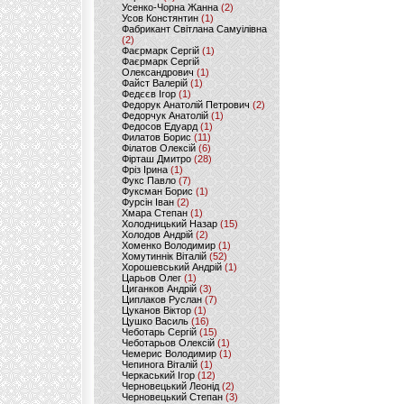
Усенко-Чорна Жанна
(2)
Усов Констянтин
(1)
Фабрикант Світлана Самуілівна
(2)
Фаєрмарк Сергій
(1)
Фаєрмарк Сергій
Олександрович
(1)
Файст Валерій
(1)
Федєєв Ігор
(1)
Федорук Анатолій Петрович
(2)
Федорчук Анатолій
(1)
Федосов Едуард
(1)
Филатов Борис
(11)
Філатов Олексій
(6)
Фірташ Дмитро
(28)
Фріз Ірина
(1)
Фукс Павло
(7)
Фуксман Борис
(1)
Фурсін Іван
(2)
Хмара Степан
(1)
Холодницький Назар
(15)
Холодов Андрій
(2)
Хоменко Володимир
(1)
Хомутиннік Віталій
(52)
Хорошевський Андрій
(1)
Царьов Олег
(1)
Циганков Андрій
(3)
Циплаков Руслан
(7)
Цуканов Віктор
(1)
Цушко Василь
(16)
Чеботарь Сергій
(15)
Чеботарьов Олексій
(1)
Чемерис Володимир
(1)
Чепинога Віталій
(1)
Черкаський Ігор
(12)
Черновецький Леонід
(2)
Черновецький Степан
(3)