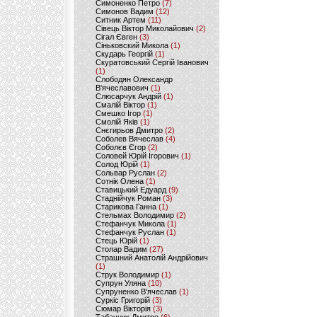
Симоненко Петро
(7)
Симонов Вадим
(12)
Ситник Артем
(11)
Сівець Віктор Миколайович
(2)
Сігал Євген
(3)
Сіньковский Микола
(1)
Скударь Георгій
(1)
Скуратовський Сергій Іванович
(1)
Слободян Олександр
В'ячеславович
(1)
Слюсарчук Андрій
(1)
Смалій Віктор
(1)
Смешко Ігор
(1)
Смолій Яків
(1)
Снєгирьов Дмитро
(2)
Соболев Вячеслав
(4)
Соболєв Єгор
(2)
Соловей Юрій Ігорович
(1)
Солод Юрій
(1)
Сольвар Руслан
(2)
Сотнік Олена
(1)
Ставицький Едуард
(9)
Стаднійчук Роман
(3)
Старикова Ганна
(1)
Стельмах Володимир
(2)
Стефанчук Микола
(1)
Стефанчук Руслан
(1)
Стець Юрій
(1)
Столар Вадим
(27)
Страшний Анатолій Андрійович
(1)
Струк Володимир
(1)
Супрун Уляна
(10)
Супруненко В'ячеслав
(1)
Суркіс Григорій
(3)
Сюмар Вікторія
(3)