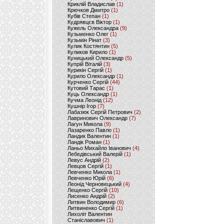
Криклій Владислав
(1)
Крючков Дмитро
(1)
Кубів Степан
(1)
Кудрявцєв Віктор
(1)
Кужель Олександра
(9)
Кузьменко Олег
(1)
Кузьмін Рінат
(3)
Кулик Костянтин
(5)
Куликов Кирило
(1)
Куницький Олександр
(5)
Купрій Віталій
(3)
Курикін Сергій
(1)
Курило Олександр
(1)
Курченко Сергій
(44)
Кутовий Тарас
(1)
Куць Олександр
(1)
Кучма Леонід
(12)
Кушнір Ігор
(7)
Лабазюк Сергій Петрович
(2)
Лавринович Олександр
(7)
Лагун Микола
(9)
Лазаренко Павло
(1)
Ландик Валентин
(1)
Ландік Роман
(1)
Ланьо Михайло Іванович
(4)
Лебедівський Валерій
(1)
Левус Андрій
(2)
Левцов Сергій
(1)
Левченко Микола
(1)
Левченко Юрій
(6)
Леонід Черновецький
(4)
Лещенко Сергій
(10)
Лисенко Андрій
(2)
Литвин Володимир
(6)
Литвиненко Сергій
(1)
Лихоліт Валентин
Станіславович
(1)