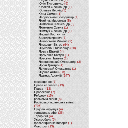
Юлдашев Сергій
(1)
Юлія Тимошенко
(8)
Юраков Олександр
(1)
Юрушев Леонід
(3)
Юфа Семен
(1)
Яворівський Володимир
(1)
Якибчук Мирослав
(5)
Якименко Олександр
(3)
Якименко Олена
(1)
Якімчук Олександр
(1)
Яловий Костянтин
Володимирович
(1)
Янковський Микола
(2)
Янукович Віктор
(64)
Янукович Олександр
(20)
Ярема Віталій
(4)
Яременко Богдан
(1)
Яресько Наталія
(1)
Ярославський Олександр
(3)
Ярош Дмитро
(4)
Ясинський Олександр
(1)
Яценко Антон
(58)
Яценюк Арсеній
(147)
покращення
(1)
Права человека
(13)
Приват
(13)
Провокація
(7)
Рейдери
(15)
російська гебня
(8)
Російсько-українська війна
(793)
Судова корупція
(4)
тендерна мафія
(36)
Тероризм
(4)
Укрсоцбанк
(3)
фальсифікація виборів
(1)
Фокстрот
(13)