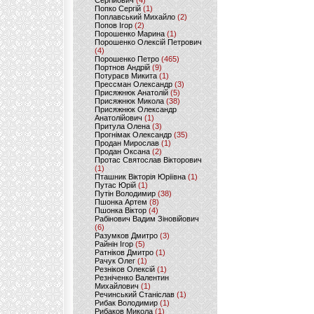
Сергійович
(4)
Попко Сергій
(1)
Поплавський Михайло
(2)
Попов Ігор
(2)
Порошенко Марина
(1)
Порошенко Олексій Петрович
(4)
Порошенко Петро
(465)
Портнов Андрій
(9)
Потураєв Микита
(1)
Прессман Олександр
(3)
Присяжнюк Анатолій
(5)
Присяжнюк Микола
(38)
Присяжнюк Олександр
Анатолійович
(1)
Притула Олена
(3)
Прогнімак Олександр
(35)
Продан Мирослав
(1)
Продан Оксана
(2)
Протас Святослав Вікторович
(1)
Пташник Вікторія Юріївна
(1)
Путас Юрій
(1)
Путін Володимир
(38)
Пшонка Артем
(8)
Пшонка Віктор
(4)
Рабінович Вадим Зіновійович
(6)
Разумков Дмитро
(3)
Райнін Ігор
(5)
Ратніков Дмитро
(1)
Рачук Олег
(1)
Резніков Олексій
(1)
Резніченко Валентин
Михайлович
(1)
Речинський Станіслав
(1)
Рибак Володимир
(1)
Рибаков Микола
(1)