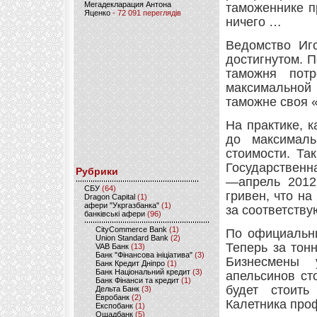
Мегадекларация Антона
таможеннике п
Яценко
- 72 091 переглядів
ничего …
Ведомство Иг
достигнутом. 
таможня пот
максимальной 
таможне своя 
На практике, 
до максимал
стоимости. Та
Государственн
Рубрики
—апрель 2012
CБУ
(64)
гривен, что на
Dragon Capital
(1)
афери "Укргазбанка"
(1)
за соответству
банківські афери
(96)
CityCommerce Bank
(1)
По официальн
Union Standard Bank
(2)
Теперь за тон
VAB Банк
(13)
Банк "Фінансова ініціатива"
(3)
Бизнесмены 
Банк Кредит Дніпро
(1)
Банк Національний кредит
(3)
апельсинов ст
Банк Фінанси та кредит
(1)
будет стоить
Дельта Банк
(3)
Евробанк
(2)
Калетника про
Експобанк
(1)
Ощадбанк
(5)