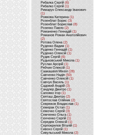
Рибалка Сергій
(6)
Рибалко Сергій
(1)
Римарук Олександр Іванович
(1)
Рожкова Катерина
(1)
Розенблат Борис
(3)
Розенблат Борислав
(8)
Розенко Павло
(2)
Романенко Геннадій
(1)
Романов Роман Анатолійович
(2)
Ротова Олена
(2)
Руденко Вадим
(1)
Руденко Геннадій
(1)
Руденко Олексій
(1)
Рудик Сергій
(6)
Рудьковський Микола
(1)
Руслан Арсірій
(1)
Рябчин Олексій
(1)
Саакашвілі Міхеіл
(28)
Савченко Надія
(50)
Савченко Олексій
(1)
Савчук Василь
(1)
Садовий Андрій
(3)
Сандлер Дмитро
(1)
Сапожко Ігор
(1)
Святаш Дмитро
(2)
Святослав Олійник
(2)
Севрюков Владислав
(1)
Семерак Остап
(1)
Семочко Сергій
(3)
Семченко Ольга
(1)
Сенченко Сергій
(1)
Середюк Олексій
(1)
Серпокрилов Віталій
(1)
Сивохо Сергій
(1)
Сивульський Микола
(2)