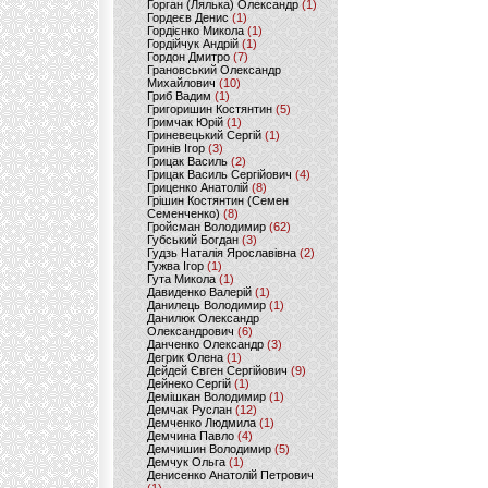
Горган (Лялька) Олександр
(1)
Гордеєв Денис
(1)
Гордієнко Микола
(1)
Гордійчук Андрій
(1)
Гордон Дмитро
(7)
Грановський Олександр
Михайлович
(10)
Гриб Вадим
(1)
Григоришин Костянтин
(5)
Гримчак Юрій
(1)
Гриневецький Сергій
(1)
Гринів Ігор
(3)
Грицак Василь
(2)
Грицак Василь Сергійович
(4)
Гриценко Анатолій
(8)
Грішин Костянтин (Семен
Семенченко)
(8)
Гройсман Володимир
(62)
Губський Богдан
(3)
Гудзь Наталія Ярославівна
(2)
Гужва Ігор
(1)
Гута Микола
(1)
Давиденко Валерій
(1)
Данилець Володимир
(1)
Данилюк Олександр
Олександрович
(6)
Данченко Олександр
(3)
Дегрик Олена
(1)
Дейдей Євген Сергійович
(9)
Дейнеко Сергій
(1)
Демішкан Володимир
(1)
Демчак Руслан
(12)
Демченко Людмила
(1)
Демчина Павло
(4)
Демчишин Володимир
(5)
Демчук Ольга
(1)
Денисенко Анатолій Петрович