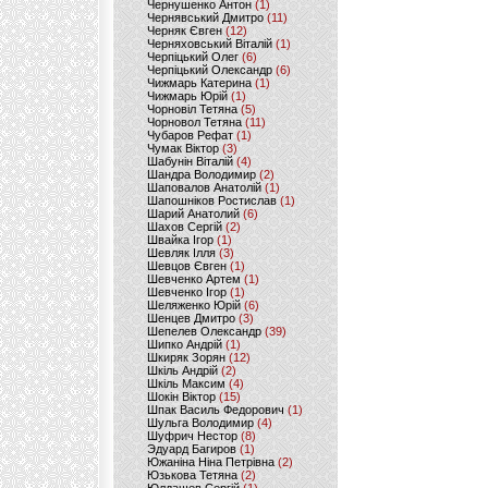
Чернушенко Антон
(1)
Чернявський Дмитро
(11)
Черняк Євген
(12)
Черняховський Віталій
(1)
Черпіцький Олег
(6)
Черпіцький Олександр
(6)
Чижмарь Катерина
(1)
Чижмарь Юрій
(1)
Чорновіл Тетяна
(5)
Чорновол Тетяна
(11)
Чубаров Рефат
(1)
Чумак Віктор
(3)
Шабунін Віталій
(4)
Шандра Володимир
(2)
Шаповалов Анатолій
(1)
Шапошніков Ростислав
(1)
Шарий Анатолий
(6)
Шахов Сергій
(2)
Швайка Ігор
(1)
Шевляк Ілля
(3)
Шевцов Євген
(1)
Шевченко Артем
(1)
Шевченко Ігор
(1)
Шеляженко Юрій
(6)
Шенцев Дмитро
(3)
Шепелев Олександр
(39)
Шипко Андрій
(1)
Шкиряк Зорян
(12)
Шкіль Андрій
(2)
Шкіль Максим
(4)
Шокін Віктор
(15)
Шпак Василь Федорович
(1)
Шульга Володимир
(4)
Шуфрич Нестор
(8)
Эдуард Багиров
(1)
Южаніна Ніна Петрівна
(2)
Юзькова Тетяна
(2)