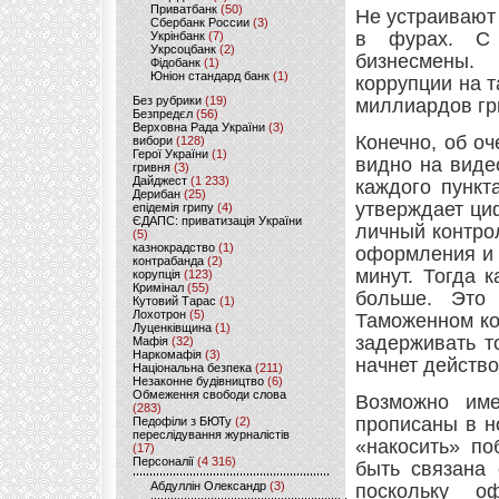
Приватбанк
(50)
Не устраивают 
Сбербанк России
(3)
в фурах. С 
Укрінбанк
(7)
Укрсоцбанк
(2)
бизнесмены.
Фідобанк
(1)
Юніон стандард банк
(1)
коррупции на 
Без рубрики
(19)
миллиардов гр
Безпредєл
(56)
Верховна Рада України
(3)
Конечно, об о
вибори
(128)
Герої України
(1)
видно на виде
гривня
(3)
Дайджест
(1 233)
каждого пункт
Дерибан
(25)
утверждает ци
епідемія грипу
(4)
ЄДАПС: приватизація України
личный контро
(5)
казнокрадство
(1)
оформления и х
контрабанда
(2)
минут. Тогда 
корупція
(123)
Кримінал
(55)
больше. Это
Кутовий Тарас
(1)
Лохотрон
(5)
Таможенном ко
Луценківщина
(1)
задерживать т
Мафія
(32)
Наркомафія
(3)
начнет действо
Національна безпека
(211)
Незаконне будівництво
(6)
Обмеження свободи слова
Возможно име
(283)
прописаны в н
Педофіли з БЮТу
(2)
переслідування журналістів
«накосить» по
(17)
Персоналії
(4 316)
быть связана 
Абдуллін Олександр
(3)
поскольку о