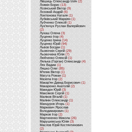
Лівшиць Олександр Ілліч
(2)
Ложкін Борис
(13)
Лозінський Віктор
(9)
Лозовий Андрій
(6)
Локтіонова Наталя
(1)
Лубківський Маркіян
(1)
Лубченко Олексій
(1)
Лук'янчук Руслан Валерійович
(2)
Лукаш Олена
(3)
Луценко Ігор
(4)
Луценко Ірина
(14)
Луценко Юрій
(94)
Львов Богдан
(1)
Льовочкін Сергій
(29)
Льовочкіна Юлія
(7)
Любченко Олексій
(1)
Лялька (Горган) Олександр
(4)
Лях Вадим
(1)
Ляшко Олег
(85)
М'ялик Віктор
(1)
Магута Роман
(1)
Мазепа Ігор
(2)
Макар'ян Давид Борисович
(1)
Макаренко Анатолій
(2)
Македон Юрій
(3)
Максімов Сергій
(1)
Маліков Віталій
(1)
Малінін Олександр
(1)
Манцуров Игорь
(1)
Маркевич Ярослав
Володимирович
(1)
Марков Ігор
(2)
Мартиненко Микола
(26)
Марушевська Юлія
(3)
Маслов Юрій Костянтинович
(2)