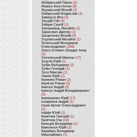
Жебрівський Павло
(2)
Жеваго Констянтин
(8)
Журавський Віталій
(3)
Забарський Владислав
(1)
Заверуха Віта
(3)
Загорій Гліб
(4)
Зайцев Сергій
(1)
Запорожець Михайло
(1)
Зарахович Дмитро
(1)
Захарченко Віталій
(3)
Згуровський Михайло
(1)
Зеленський Володимир
Олександрович
(266)
Злата Огневич (Бордюг Інна)
(2)
Злочевський Микола
(17)
Зозуля Юрій
(1)
Зубик Володимир
(2)
Зубко Геннадій
(1)
Зуєв Максим
(1)
Зюков Юрій
(1)
Іваненко Роман
(2)
Іванісов Роман
(3)
Іванчук Андрій
(2)
Іванчук Андрій Володимирович
(5)
Іванющенко Юрій
(17)
Ілларіонов Андрій
(1)
Ільюк Артем Олександрович
(2)
Іоффе Юлій
(1)
Калетник Григорій
(1)
Калетник Ігор
(33)
Кальцев Володимир
(1)
Камельчук Юрій
(1)
Карабань Володимир
Миколайович
(1)