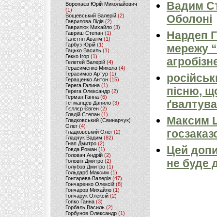
Вадим Ст
Воропаєв Юрій Миколайович
(1)
Вощевський Валерій
(2)
Оболоні
Гаврилова Лідія
(2)
Гаврилюк Михайло
(3)
Нардеп 
Гавриш Степан
(1)
Галстян Авагім
(1)
Гарбуз Юрій
(1)
мережу “
Гацько Василь
(1)
Гекко Ігор
(1)
агробізн
Гелетей Валерій
(4)
Герасименко Микола
(4)
Герасимов Артур
(1)
російськ
Геращенко Антон
(15)
Герега Галина
(1)
пісню, щ
Герега Олександр
(2)
Герман Ганна
(6)
ґвалтува
Гетманцев Данило
(3)
Гєллєр Євген
(2)
Гладій Степан
(1)
Максим 
Гладковський (Свинарчук)
Олег
(4)
госзаказ
Гладковський Олег
(2)
Гладчук Вадим
(82)
Гнап Дмитро
(2)
Цей допи
Говда Роман
(1)
Головач Андрій
(2)
не буде 
Головін Дмитро
(2)
Голубов Дмитро
(1)
Гольдарб Максим
(1)
Гонтарева Валерія
(47)
Гончаренко Олексій
(8)
Гончаров Михайло
(1)
Гончарук Олексій
(2)
Гопко Ганна
(3)
Горбаль Василь
(2)
Горбунов Олександр
(1)