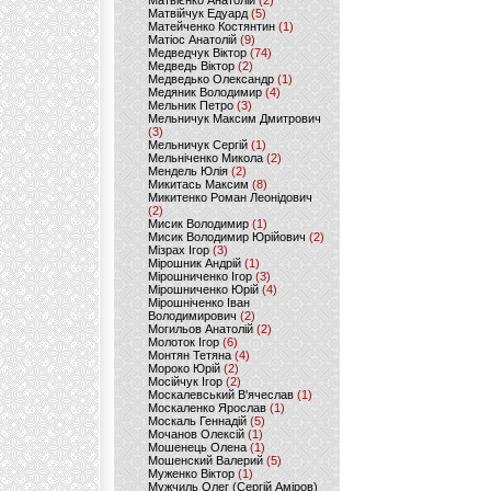
Матвієнко Анатолій
(2)
Матвійчук Едуард
(5)
Матейченко Костянтин
(1)
Матіос Анатолій
(9)
Медведчук Віктор
(74)
Медведь Віктор
(2)
Медведько Олександр
(1)
Медяник Володимир
(4)
Мельник Петро
(3)
Мельничук Максим Дмитрович
(3)
Мельничук Сергій
(1)
Мельніченко Микола
(2)
Мендель Юлія
(2)
Микитась Максим
(8)
Микитенко Роман Леонідович
(2)
Мисик Володимир
(1)
Мисик Володимир Юрійович
(2)
Мізрах Ігор
(3)
Мірошник Андрій
(1)
Мірошниченко Ігор
(3)
Мірошниченко Юрій
(4)
Мірошніченко Іван
Володимирович
(2)
Могильов Анатолій
(2)
Молоток Ігор
(6)
Монтян Тетяна
(4)
Мороко Юрій
(2)
Мосійчук Ігор
(2)
Москалевський В'ячеслав
(1)
Москаленко Ярослав
(1)
Москаль Геннадій
(5)
Мочанов Олексій
(1)
Мошенець Олена
(1)
Мошенский Валерий
(5)
Муженко Віктор
(1)
Мужчиль Олег (Сергій Аміров)