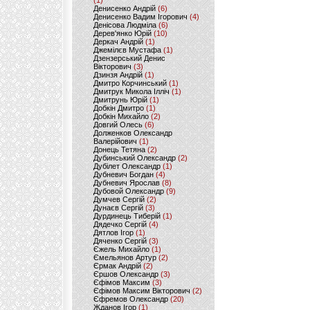
(1)
Денисенко Андрій
(6)
Денисенко Вадим Ігорович
(4)
Денісова Людміла
(6)
Дерев'янко Юрій
(10)
Деркач Андрій
(1)
Джемілєв Мустафа
(1)
Дзензерський Денис
Вікторович
(3)
Дзинзя Андрій
(1)
Дмитро Корчинський
(1)
Дмитрук Микола Ілліч
(1)
Дмитрунь Юрій
(1)
Добкін Дмитро
(1)
Добкін Михайло
(2)
Довгий Олесь
(6)
Долженков Олександр
Валерійович
(1)
Донець Тетяна
(2)
Дубинський Олександр
(2)
Дубілет Олександр
(1)
Дубневич Богдан
(4)
Дубневич Ярослав
(8)
Дубовой Олександр
(9)
Думчев Сергій
(2)
Дунаєв Сергій
(3)
Дурдинець Тиберій
(1)
Дядечко Сергій
(4)
Дятлов Ігор
(1)
Дяченко Сергій
(3)
Єжель Михайло
(1)
Ємельянов Артур
(2)
Єрмак Андрій
(2)
Єршов Олександр
(3)
Єфімов Максим
(3)
Єфімов Максим Вікторович
(2)
Єфремов Олександр
(20)
Жданов Ігор
(1)