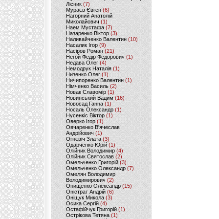
Лісник
(7)
Мураєв Євген
(6)
Нагорний Анатолій
Миколайович
(1)
Наем Мустафа
(7)
Назаренко Віктор
(3)
Наливайченко Валентин
(10)
Насалик Ігор
(9)
Насіров Роман
(21)
Негой Федір Федорович
(1)
Недава Олег
(4)
Немодрук Наталія
(1)
Низенко Олег
(1)
Ничипоренко Валентин
(1)
Німченко Василь
(2)
Новак Славомір
(1)
Новинський Вадим
(16)
Новосад Ганна
(1)
Носаль Олександр
(1)
Нусенкіс Віктор
(1)
Оверко Ігор
(1)
Овчаренко В'ячеслав
Андрійович
(1)
Огнєвіч Злата
(3)
Одарченко Юрій
(1)
Олійник Володимир
(4)
Олійник Святослав
(2)
Омельченко Григорій
(3)
Омельченко Олександр
(7)
Омелян Володимир
Володимирович
(2)
Онищенко Олександр
(15)
Оністрат Андрій
(6)
Оніщук Микола
(3)
Осика Сергій
(4)
Остафійчук Григорій
(1)
Острікова Тетяна
(1)