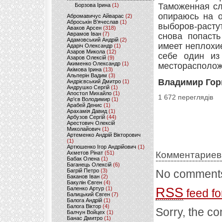
Таможенная сл
Борзова Ірина
(1)
опираюсь на о
Абромавичус Айварас
(2)
Аброськін В’ячеслав
(1)
выборов-раст
Аваков Арсен
(318)
Аврамов Іван
(7)
снова попасть
Адамовський Андрій
(2)
имеет неплохи
Адаріч Олександр
(1)
Азаров Микола
(12)
себе один из
Азаров Олексій
(9)
Акименко Олександр
(1)
месторасполож
Акімова Ірина
(13)
Альперін Вадим
(3)
Владимир Гор
Андрієвський Дмитро
(1)
Андрушко Сергій
(1)
Апостол Михайло
(1)
1 672 переглядів
Ар'єв Володимир
(1)
Арабей Денис
(1)
Арахамія Давид
(1)
Арбузов Сергій
(44)
Арестович Олексій
Миколайович
(1)
Артеменко Андрій Вікторович
(1)
Артюшенко Ігор Андрійович
(1)
Ахметов Рінат
(51)
Комментариев
Бабак Олена
(1)
Баганець Олексій
(6)
Багрій Петро
(3)
No comments
Баканов Іван
(2)
Бакулін Євген
(4)
Баленко Артур
(1)
RSS
feed fo
Балицький Євген
(7)
Балога Андрій
(1)
Балога Віктор
(4)
Sorry, the co
Балчун Войцех
(1)
Банас Дмитро
(1)