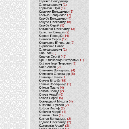
Каретко Володимир
Олександрович
(1)
Кармазін Юрій
(1)
Карплюк Володимир
(3)
Каськів Владислав
(7)
Кацуба Володимир
(4)
Кацуба Олександр
(8)
Кацуба Сергій
(5)
Квіташвілі Олександр
(3)
Келестин Валерій
(2)
Кернес Геннадій
(14)
Кивалов Сергій
(12)
Кириленко В’ячеслав
(2)
Кириленко Павло
Олександрович
(1)
Ківа Ілля
(5)
Ківалов Сергій
(46)
Кірш Олександр Вікторович
(1)
Кісільов Ігор Петрович
(1)
Кіссе Антон
(2)
Клименко Володимир
(4)
Клименко Олександр
(8)
Климець Павло
(1)
Кличко Віталій
(55)
Кличко Володимир
(1)
Клімкін Павло
(4)
Клімов Леонід
(2)
Клюєв Андрій
(6)
Клюєв Сергій
(5)
Княжицький Микола
(4)
Князевич Руслан
(2)
Кобзон Иосиф
(2)
Коболєв Андрій
(4)
Ковалів Юлія
(1)
Ковтун Володимир
(2)
Кодола Олександр
(2)
Кожемякін Андрій
(3)