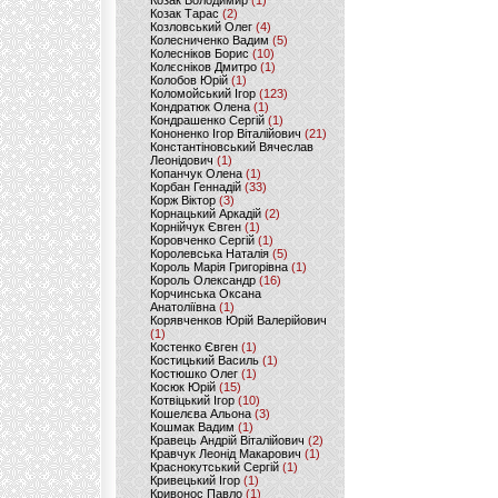
Козак Володимир
(1)
Козак Тарас
(2)
Козловський Олег
(4)
Колесниченко Вадим
(5)
Колесніков Борис
(10)
Колєсніков Дмитро
(1)
Колобов Юрій
(1)
Коломойський Ігор
(123)
Кондратюк Олена
(1)
Кондрашенко Сергій
(1)
Кононенко Ігор Віталійович
(21)
Константіновський Вячеслав
Леонідович
(1)
Копанчук Олена
(1)
Корбан Геннадій
(33)
Корж Віктор
(3)
Корнацький Аркадій
(2)
Корнійчук Євген
(1)
Коровченко Сергій
(1)
Королевська Наталія
(5)
Король Марія Григорівна
(1)
Король Олександр
(16)
Корчинська Оксана
Анатоліївна
(1)
Корявченков Юрій Валерійович
(1)
Костенко Євген
(1)
Костицький Василь
(1)
Костюшко Олег
(1)
Косюк Юрій
(15)
Котвіцький Ігор
(10)
Кошелєва Альона
(3)
Кошмак Вадим
(1)
Кравець Андрій Віталійович
(2)
Кравчук Леонід Макарович
(1)
Краснокутський Сергій
(1)
Кривецький Ігор
(1)
Кривонос Павло
(1)