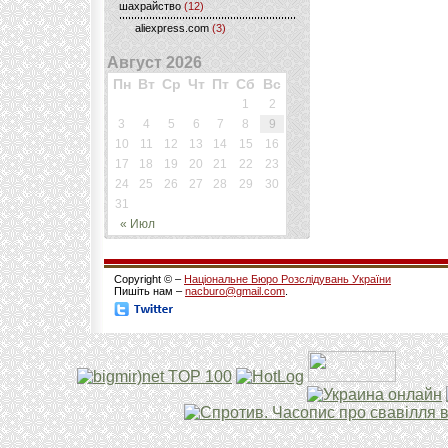
шахрайство
(12)
aliexpress.com
(3)
Август 2026
Пн
Вт
Ср
Чт
Пт
Сб
Вс
1
2
3
4
5
6
7
8
9
10
11
12
13
14
15
16
17
18
19
20
21
22
23
24
25
26
27
28
29
30
31
« Июл
Copyright © –
Національне Бюро Розслідувань України
Пишіть нам –
nacburo@gmail.com
.