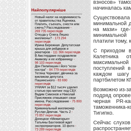
взносов» тамо
начиналась кам
Найпопулярніше
Существовала 
Новый налог на недвижимость
от правительства Яценюка.
минимальной д
Платить, съехать, снести или
сжечь? Расследование
-
на мази» где-
269 735 переглядів
минимальной 
Откуда у Олега Ляшко
миллионы?
- 173 294
платили тому, 
переглядів
Ирина Бережная. Депутатская
крыша для рейдеров и
С приходом в
рекетиров
- 111 366 переглядів
Калетника о
В Амстердаме поздравляли
Акимову и ее избранницу
-
максимальной
98 103 переглядів
Дон Пилипишин і його “коза-
поступлений 
ностра”
- 84 779 переглядів
каждом шагу
Тетяна Чорновіл: дівчинка за
викликом депутата
партбилетом К
Пашинського
- 83 690
переглядів
УНИАН за $12 тысяч удалил
Возможно из-з
статью про митинг под СБУ.
Вадим Симонов и Николай
подряд опрове
Присяжнюк отмывают свои
черная PR-к
имена. Расследование
- 75 800
переглядів
таможенника-
Криминальный миллионер
Руслан Демчак. Часть 2
-
Тигипко.
73 857 переглядів
Донецкое «Межигорье»
Сейчас слухов
Татьяны Бахтеевой ждет
экспроприаторов. 10 фото
-
распространя
73 289 переглядів