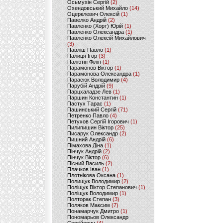
Осьмухін Сергій
(2)
Охендовський Михайло
(14)
Оцерклевич Олексій
(1)
Павелко Андрій
(2)
Павленко (Хорт) Юрій
(1)
Павленко Олександра
(1)
Павленко Олексій Михайлович
(3)
Павліш Павло
(1)
Палиця Ігор
(3)
Палютін Філіп
(1)
Парамонов Віктор
(1)
Парамонова Олександра
(1)
Парасюк Володимир
(4)
Парубій Андрій
(9)
Парцхаладзе Лев
(1)
Паршин Константин
(1)
Пастух Тарас
(1)
Пашинський Сергій
(71)
Петренко Павло
(4)
Петухов Сергій Ігорович
(1)
Пилипишин Віктор
(25)
Писарук Олександр
(2)
Пишний Андрій
(6)
Пімахова Діна
(1)
Пінчук Андрій
(2)
Пінчук Віктор
(6)
Пісний Василь
(2)
Плачков Іван
(1)
Плотнікова Оксана
(1)
Полищук Володимир
(2)
Поліщук Віктор Степанович
(1)
Поліщук Володимир
(1)
Полторак Степан
(3)
Поляков Максим
(7)
Понамарчук Дмитро
(1)
Пономарьов Олександр