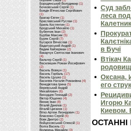
Боровик Саша
(1)
Бородянський Володимир
(1)
Суд забл
Бочковський Сергій
(1)
Боядін В'ячеслав Сергійович
леса под
(1)
Брагар Євген
(1)
Браславський Руслан
(1)
Калетник
Бриль Костянтин
(1)
Бродський Михайло
(1)
Прокурат
Бубенчик Іван
(2)
Бурбак Максим
(5)
Буряк Сергій
(7)
Калєтнік
Бусарєв Вячеслав
(1)
Вадатурський Андрій
(1)
в Бучі
Вадим Кайзерман
(2)
Вакарчук Святослав Іванович
(4)
Втікач Ка
Вальтер Сергій
(1)
Василишин Роман Йосифович
родовища
(2)
Василь Вовкун
(1)
Василь Горбаль
(17)
Оксана, 
Василь Цушко
(1)
Василюк Наталія Романівна
(4)
его стру
Венедіктова Ірина
(5)
Веревський Андрій
Михайлович
(6)
Рецидив
Виходцев Геннадій
(2)
Віктор Ющенко
(4)
Игорю К
Вінник Іван
(8)
Віталій Данілов
(1)
Киевом.
Віталій Циганок
(1)
Вітко Артем Леонідович
(1)
Власенко Сергій
(6)
Вовк Дмитро
(2)
ОСТАННІ
Войцеховський Олексій
(1)
Волга Василь
(1)
Волинець Михайло
(3)