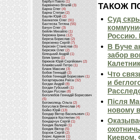
Барбул Павло
(1)
ТАКОЖ ПО
Барвіненко Віталій
(3)
Барна Олег
(4)
Барна Степан
(2)
Баулін Юрій
(2)
Суд скр
Бахматюк Олег
(91)
Бахтеєва Тетяна
(55)
коммунис
Бачун Олег
(3)
Бейлін Михайло
(1)
Россию.
Бережна Ірина
(12)
Береза Борислав
(2)
Березенко Сергій
(7)
В Буче 
Березкін Станіслав
(5)
Березюк Олег
(2)
забор во
Білецький Андрій
(1)
Білик Ірина
(1)
Бірюков Юрій Сергійович
(2)
Калетник
Блажівський Петро
(1)
Бланк Максим
(3)
Что связ
Бобов Геннадій
(2)
Бобов Геннадій Борисович
(1)
Богартирьова Раїса
(32)
и беглог
Богдан Андрій
(8)
Богдан Губський
(1)
Расслед
Богдан Руслан
(8)
Боголюбов Геннадій Борисович
(5)
Після Ма
Богомолець Ольга
(2)
Богуслаєв Вячеслав
(4)
новому в
Бойко Юрій
(13)
Бондар Віктор Васильович
(1)
Бондарєв Костянтин
(4)
Оказывае
Бондарчук Сергій
(1)
Бондик Валерій
(1)
охотничь
Бондик Віктор
(5)
Борзов Сергiй
(2)
Киевом. 
Борис Адамов
(1)