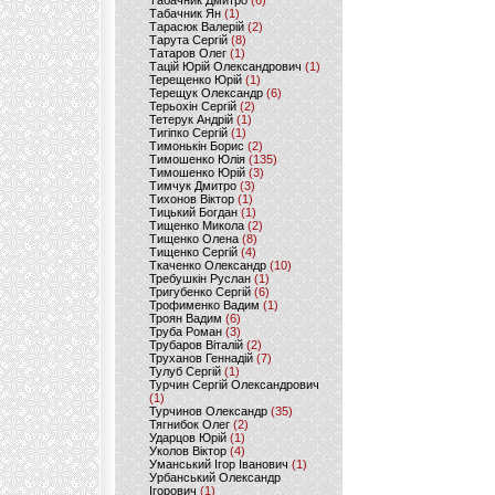
Табачник Дмитро
(6)
Табачник Ян
(1)
Тарасюк Валерій
(2)
Тарута Сергій
(8)
Татаров Олег
(1)
Тацій Юрій Олександрович
(1)
Терещенко Юрій
(1)
Терещук Олександр
(6)
Терьохін Сергій
(2)
Тетерук Андрій
(1)
Тигіпко Сергій
(1)
Тимонькін Борис
(2)
Тимошенко Юлія
(135)
Тимошенко Юрій
(3)
Тимчук Дмитро
(3)
Тихонов Віктор
(1)
Тицький Богдан
(1)
Тищенко Микола
(2)
Тищенко Олена
(8)
Тищенко Сергій
(4)
Ткаченко Олександр
(10)
Требушкін Руслан
(1)
Тригубенко Сергій
(6)
Трофименко Вадим
(1)
Троян Вадим
(6)
Труба Роман
(3)
Трубаров Віталій
(2)
Труханов Геннадій
(7)
Тулуб Сергій
(1)
Турчин Сергій Олександрович
(1)
Турчинов Олександр
(35)
Тягнибок Олег
(2)
Ударцов Юрій
(1)
Уколов Віктор
(4)
Уманський Ігор Іванович
(1)
Урбанський Олександр
Ігорович
(1)