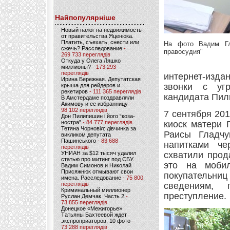
Найпопулярніше
Новый налог на недвижимость
от правительства Яценюка.
Платить, съехать, снести или
На фото Вадим Гл
сжечь? Расследование
-
правосудия"
269 733 переглядів
Откуда у Олега Ляшко
миллионы?
- 173 293
переглядів
интернет-изда
Ирина Бережная. Депутатская
звонки с угр
крыша для рейдеров и
рекетиров
- 111 365 переглядів
кандидата Пил
В Амстердаме поздравляли
Акимову и ее избранницу
-
98 102 переглядів
7 сентября 20
Дон Пилипишин і його “коза-
ностра”
- 84 777 переглядів
киоск матери 
Тетяна Чорновіл: дівчинка за
Раисы Гладчу
викликом депутата
Пашинського
- 83 688
напитками че
переглядів
УНИАН за $12 тысяч удалил
схватили прод
статью про митинг под СБУ.
это на моби
Вадим Симонов и Николай
Присяжнюк отмывают свои
покупательниц
имена. Расследование
- 75 800
переглядів
сведениям, 
Криминальный миллионер
преступление.
Руслан Демчак. Часть 2
-
73 855 переглядів
Донецкое «Межигорье»
Татьяны Бахтеевой ждет
экспроприаторов. 10 фото
-
73 288 переглядів