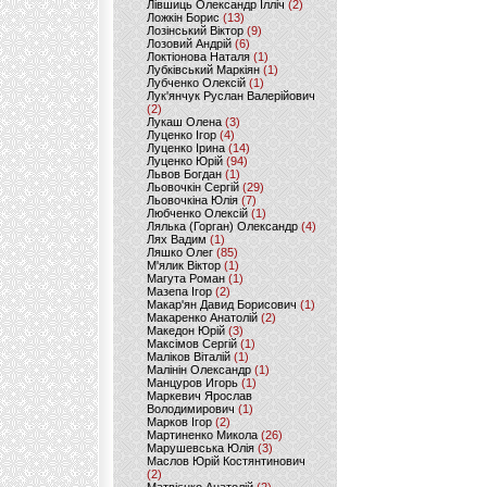
Лівшиць Олександр Ілліч
(2)
Ложкін Борис
(13)
Лозінський Віктор
(9)
Лозовий Андрій
(6)
Локтіонова Наталя
(1)
Лубківський Маркіян
(1)
Лубченко Олексій
(1)
Лук'янчук Руслан Валерійович
(2)
Лукаш Олена
(3)
Луценко Ігор
(4)
Луценко Ірина
(14)
Луценко Юрій
(94)
Львов Богдан
(1)
Льовочкін Сергій
(29)
Льовочкіна Юлія
(7)
Любченко Олексій
(1)
Лялька (Горган) Олександр
(4)
Лях Вадим
(1)
Ляшко Олег
(85)
М'ялик Віктор
(1)
Магута Роман
(1)
Мазепа Ігор
(2)
Макар'ян Давид Борисович
(1)
Макаренко Анатолій
(2)
Македон Юрій
(3)
Максімов Сергій
(1)
Маліков Віталій
(1)
Малінін Олександр
(1)
Манцуров Игорь
(1)
Маркевич Ярослав
Володимирович
(1)
Марков Ігор
(2)
Мартиненко Микола
(26)
Марушевська Юлія
(3)
Маслов Юрій Костянтинович
(2)