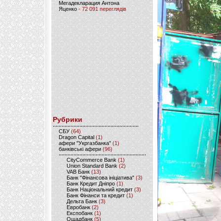
Мегадекларация Антона
Яценко
- 72 091 переглядів
Рубрики
CБУ
(64)
Dragon Capital
(1)
афери "Укргазбанка"
(1)
банківські афери
(96)
CityCommerce Bank
(1)
Union Standard Bank
(2)
VAB Банк
(13)
Банк "Фінансова ініціатива"
(3)
Банк Кредит Дніпро
(1)
Банк Національний кредит
(3)
Банк Фінанси та кредит
(1)
Дельта Банк
(3)
Евробанк
(2)
Експобанк
(1)
Ощадбанк
(5)