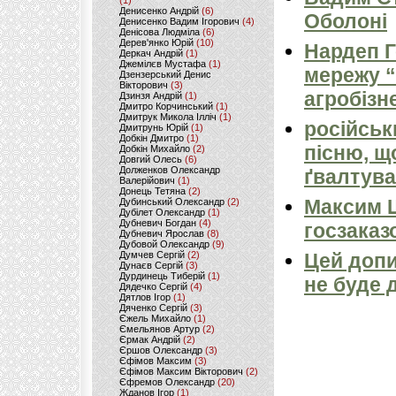
(1)
Денисенко Андрій
(6)
Оболоні
Денисенко Вадим Ігорович
(4)
Денісова Людміла
(6)
Дерев'янко Юрій
(10)
Нардеп 
Деркач Андрій
(1)
Джемілєв Мустафа
(1)
мережу “
Дзензерський Денис
Вікторович
(3)
агробізн
Дзинзя Андрій
(1)
Дмитро Корчинський
(1)
Дмитрук Микола Ілліч
(1)
російськ
Дмитрунь Юрій
(1)
Добкін Дмитро
(1)
пісню, щ
Добкін Михайло
(2)
Довгий Олесь
(6)
Долженков Олександр
ґвалтува
Валерійович
(1)
Донець Тетяна
(2)
Максим 
Дубинський Олександр
(2)
Дубілет Олександр
(1)
Дубневич Богдан
(4)
госзаказ
Дубневич Ярослав
(8)
Дубовой Олександр
(9)
Думчев Сергій
(2)
Цей допи
Дунаєв Сергій
(3)
Дурдинець Тиберій
(1)
не буде 
Дядечко Сергій
(4)
Дятлов Ігор
(1)
Дяченко Сергій
(3)
Єжель Михайло
(1)
Ємельянов Артур
(2)
Єрмак Андрій
(2)
Єршов Олександр
(3)
Єфімов Максим
(3)
Єфімов Максим Вікторович
(2)
Єфремов Олександр
(20)
Жданов Ігор
(1)