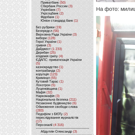
Приватбанк
(50)
Сбербанк России
(3)
На фото: мили
Укрінбанк
(7)
Укрсоцбанк
(2)
Фідобанк
(1)
Юніон стандард банк
(1)
Без рубрики
(19)
Безпредєл
(56)
Верховна Рада України
(3)
вибори
(128)
Герої України
(1)
гривня
(3)
Дайджест
(1 233)
Дерибан
(25)
епідемія грипу
(4)
ЄДАПС: приватизація України
(5)
казнокрадство
(1)
контрабанда
(2)
корупція
(123)
Кримінал
(55)
Кутовий Тарас
(1)
Лохотрон
(5)
Луценківщина
(1)
Мафія
(32)
Наркомафія
(3)
Національна безпека
(211)
Незаконне будівництво
(6)
Обмеження свободи слова
(283)
Педофіли з БЮТу
(2)
переслідування журналістів
(17)
Персоналії
(4 316)
Абдуллін Олександр
(3)