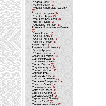
Рибалка Сергій
(6)
Рибалко Сергій
(1)
Римарук Олександр Іванович
(1)
Рожкова Катерина
(1)
Розенблат Борис
(3)
Розенблат Борислав
(8)
Розенко Павло
(2)
Романенко Геннадій
(1)
Романов Роман Анатолійович
(2)
Ротова Олена
(2)
Руденко Вадим
(1)
Руденко Геннадій
(1)
Руденко Олексій
(1)
Рудик Сергій
(6)
Рудьковський Микола
(1)
Руслан Арсірій
(1)
Рябчин Олексій
(1)
Саакашвілі Міхеіл
(28)
Савченко Надія
(50)
Савченко Олексій
(1)
Савчук Василь
(1)
Садовий Андрій
(3)
Сандлер Дмитро
(1)
Сапожко Ігор
(1)
Святаш Дмитро
(2)
Святослав Олійник
(2)
Севрюков Владислав
(1)
Семерак Остап
(1)
Семочко Сергій
(3)
Семченко Ольга
(1)
Сенченко Сергій
(1)
Середюк Олексій
(1)
Серпокрилов Віталій
(1)
Сивохо Сергій
(1)
Сивульський Микола
(2)