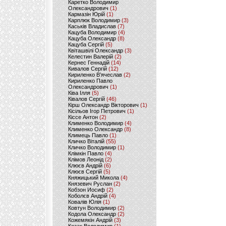
Каретко Володимир
Олександрович
(1)
Кармазін Юрій
(1)
Карплюк Володимир
(3)
Каськів Владислав
(7)
Кацуба Володимир
(4)
Кацуба Олександр
(8)
Кацуба Сергій
(5)
Квіташвілі Олександр
(3)
Келестин Валерій
(2)
Кернес Геннадій
(14)
Кивалов Сергій
(12)
Кириленко В’ячеслав
(2)
Кириленко Павло
Олександрович
(1)
Ківа Ілля
(5)
Ківалов Сергій
(46)
Кірш Олександр Вікторович
(1)
Кісільов Ігор Петрович
(1)
Кіссе Антон
(2)
Клименко Володимир
(4)
Клименко Олександр
(8)
Климець Павло
(1)
Кличко Віталій
(55)
Кличко Володимир
(1)
Клімкін Павло
(4)
Клімов Леонід
(2)
Клюєв Андрій
(6)
Клюєв Сергій
(5)
Княжицький Микола
(4)
Князевич Руслан
(2)
Кобзон Иосиф
(2)
Коболєв Андрій
(4)
Ковалів Юлія
(1)
Ковтун Володимир
(2)
Кодола Олександр
(2)
Кожемякін Андрій
(3)