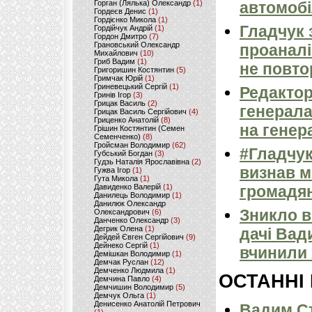
Горган (Лялька) Олександр
(1)
автомоб
Гордеєв Денис
(1)
Гордієнко Микола
(1)
Гладчук 
Гордійчук Андрій
(1)
Гордон Дмитро
(7)
Грановський Олександр
проаналі
Михайлович
(10)
Гриб Вадим
(1)
не повто
Григоришин Костянтин
(5)
Гримчак Юрій
(1)
Гриневецький Сергій
(1)
Редактор
Гринів Ігор
(3)
Грицак Василь
(2)
генерала
Грицак Василь Сергійович
(4)
Гриценко Анатолій
(8)
на генер
Грішин Костянтин (Семен
Семенченко)
(8)
Гройсман Володимир
(62)
#Гладчук
Губський Богдан
(3)
Гудзь Наталія Ярославівна
(2)
визнав м
Гужва Ігор
(1)
Гута Микола
(1)
Давиденко Валерій
(1)
громадян
Данилець Володимир
(1)
Данилюк Олександр
Зникло в
Олександрович
(6)
Данченко Олександр
(3)
Дегрик Олена
(1)
дачі Вад
Дейдей Євген Сергійович
(9)
Дейнеко Сергій
(1)
вчинили х
Демішкан Володимир
(1)
Демчак Руслан
(12)
Демченко Людмила
(1)
ОСТАННІ
Демчина Павло
(4)
Демчишин Володимир
(5)
Демчук Ольга
(1)
Денисенко Анатолій Петрович
Вадим Ст