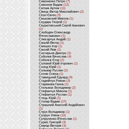
Симоненко Петро
(7)
Симонов Вадим
(12)
Ситник Артем
(11)
Сівець Віктор Миколайович
(2)
Сігал Євген
(3)
Сіньковский Микола
(1)
Скударь Георгій
(1)
Скуратовський Сергій Іванович
(1)
Слободян Олександр
В'ячеславович
(1)
Слюсарчук Андрій
(1)
Смалій Віктор
(1)
Смешко Ігор
(1)
Смолій Яків
(1)
Снєгирьов Дмитро
(2)
Соболев Вячеслав
(4)
Соболєв Єгор
(2)
Соловей Юрій Ігорович
(1)
Солод Юрій
(1)
Сольвар Руслан
(2)
Сотнік Олена
(1)
Ставицький Едуард
(9)
Стаднійчук Роман
(3)
Старикова Ганна
(1)
Стельмах Володимир
(2)
Стефанчук Микола
(1)
Стефанчук Руслан
(1)
Стець Юрій
(1)
Столар Вадим
(27)
Страшний Анатолій Андрійович
(1)
Струк Володимир
(1)
Супрун Уляна
(10)
Супруненко В'ячеслав
(1)
Суркіс Григорій
(3)
Сюмар Вікторія
(3)