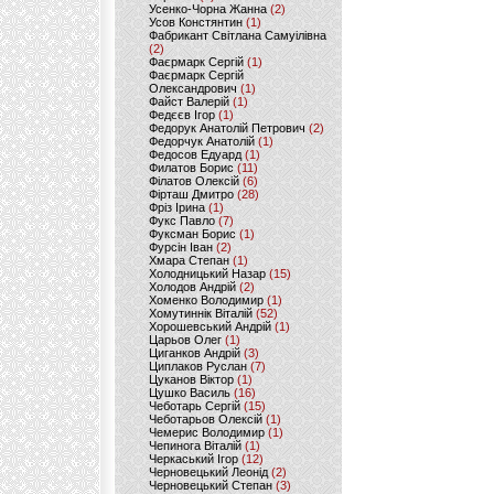
Усенко-Чорна Жанна
(2)
Усов Констянтин
(1)
Фабрикант Світлана Самуілівна
(2)
Фаєрмарк Сергій
(1)
Фаєрмарк Сергій
Олександрович
(1)
Файст Валерій
(1)
Федєєв Ігор
(1)
Федорук Анатолій Петрович
(2)
Федорчук Анатолій
(1)
Федосов Едуард
(1)
Филатов Борис
(11)
Філатов Олексій
(6)
Фірташ Дмитро
(28)
Фріз Ірина
(1)
Фукс Павло
(7)
Фуксман Борис
(1)
Фурсін Іван
(2)
Хмара Степан
(1)
Холодницький Назар
(15)
Холодов Андрій
(2)
Хоменко Володимир
(1)
Хомутиннік Віталій
(52)
Хорошевський Андрій
(1)
Царьов Олег
(1)
Циганков Андрій
(3)
Циплаков Руслан
(7)
Цуканов Віктор
(1)
Цушко Василь
(16)
Чеботарь Сергій
(15)
Чеботарьов Олексій
(1)
Чемерис Володимир
(1)
Чепинога Віталій
(1)
Черкаський Ігор
(12)
Черновецький Леонід
(2)
Черновецький Степан
(3)