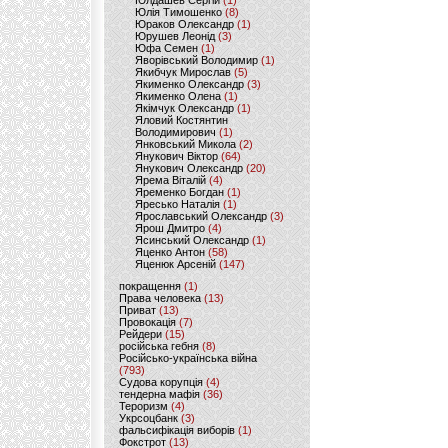
Юлдашев Сергій
(1)
Юлія Тимошенко
(8)
Юраков Олександр
(1)
Юрушев Леонід
(3)
Юфа Семен
(1)
Яворівський Володимир
(1)
Якибчук Мирослав
(5)
Якименко Олександр
(3)
Якименко Олена
(1)
Якімчук Олександр
(1)
Яловий Костянтин
Володимирович
(1)
Янковський Микола
(2)
Янукович Віктор
(64)
Янукович Олександр
(20)
Ярема Віталій
(4)
Яременко Богдан
(1)
Яресько Наталія
(1)
Ярославський Олександр
(3)
Ярош Дмитро
(4)
Ясинський Олександр
(1)
Яценко Антон
(58)
Яценюк Арсеній
(147)
покращення
(1)
Права человека
(13)
Приват
(13)
Провокація
(7)
Рейдери
(15)
російська гебня
(8)
Російсько-українська війна
(793)
Судова корупція
(4)
тендерна мафія
(36)
Тероризм
(4)
Укрсоцбанк
(3)
фальсифікація виборів
(1)
Фокстрот
(13)