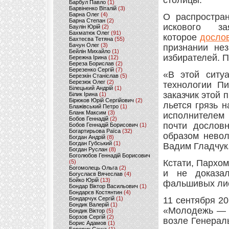
столицы.
Барбул Павло
(1)
Барвіненко Віталій
(3)
Барна Олег
(4)
О распростра
Барна Степан
(2)
искового з
Баулін Юрій
(2)
Бахматюк Олег
(91)
которое
досло
Бахтеєва Тетяна
(55)
Бачун Олег
(3)
признании не
Бейлін Михайло
(1)
избирателей. П
Бережна Ірина
(12)
Береза Борислав
(2)
Березенко Сергій
(7)
«В этой ситу
Березкін Станіслав
(5)
Березюк Олег
(2)
технологии П
Білецький Андрій
(1)
заказчик этой 
Білик Ірина
(1)
Бірюков Юрій Сергійович
(2)
льется грязь н
Блажівський Петро
(1)
Бланк Максим
(3)
исполнителем 
Бобов Геннадій
(2)
почти дослов
Бобов Геннадій Борисович
(1)
Богартирьова Раїса
(32)
образом невол
Богдан Андрій
(8)
Богдан Губський
(1)
Вадим Гладчук
Богдан Руслан
(8)
Боголюбов Геннадій Борисович
Кстати, Пархом
(5)
Богомолець Ольга
(2)
и не доказал
Богуслаєв Вячеслав
(4)
Бойко Юрій
(13)
фальшивых лис
Бондар Віктор Васильович
(1)
Бондарєв Костянтин
(4)
Бондарчук Сергій
(1)
11 сентября 20
Бондик Валерій
(1)
«Молодежь — 
Бондик Віктор
(5)
Борзов Сергiй
(2)
возле Генераль
Борис Адамов
(1)