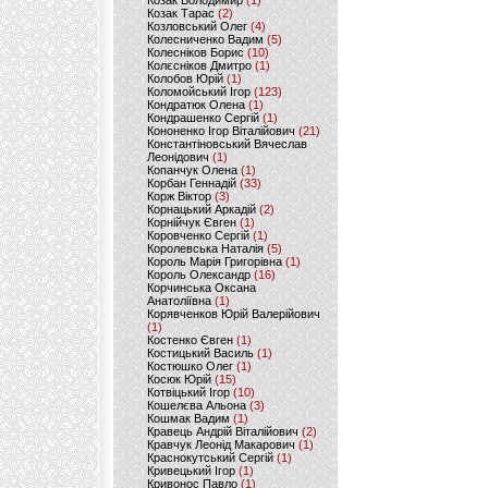
Козак Володимир
(1)
Козак Тарас
(2)
Козловський Олег
(4)
Колесниченко Вадим
(5)
Колесніков Борис
(10)
Колєсніков Дмитро
(1)
Колобов Юрій
(1)
Коломойський Ігор
(123)
Кондратюк Олена
(1)
Кондрашенко Сергій
(1)
Кононенко Ігор Віталійович
(21)
Константіновський Вячеслав
Леонідович
(1)
Копанчук Олена
(1)
Корбан Геннадій
(33)
Корж Віктор
(3)
Корнацький Аркадій
(2)
Корнійчук Євген
(1)
Коровченко Сергій
(1)
Королевська Наталія
(5)
Король Марія Григорівна
(1)
Король Олександр
(16)
Корчинська Оксана
Анатоліївна
(1)
Корявченков Юрій Валерійович
(1)
Костенко Євген
(1)
Костицький Василь
(1)
Костюшко Олег
(1)
Косюк Юрій
(15)
Котвіцький Ігор
(10)
Кошелєва Альона
(3)
Кошмак Вадим
(1)
Кравець Андрій Віталійович
(2)
Кравчук Леонід Макарович
(1)
Краснокутський Сергій
(1)
Кривецький Ігор
(1)
Кривонос Павло
(1)