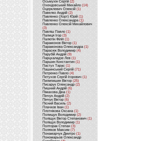
Осьмухін Сергій
(2)
Охендовський Михайло
(14)
Оцерклевич Олексій
(1)
Павелко Андрій
(2)
Павленко (Хорт) Юрій
(1)
Павленко Олександра
(1)
Павленко Олексій Михайлович
(3)
Павліш Павло
(1)
Палиця Ігор
(3)
Палютін Філіп
(1)
Парамонов Віктор
(1)
Парамонова Олександра
(1)
Парасюк Володимир
(4)
Парубій Андрій
(9)
Парцхаладзе Лев
(1)
Паршин Константин
(1)
Пастух Тарас
(1)
Пашинський Сергій
(71)
Петренко Павло
(4)
Петухов Сергій Ігорович
(1)
Пилипишин Віктор
(25)
Писарук Олександр
(2)
Пишний Андрій
(6)
Пімахова Діна
(1)
Пінчук Андрій
(2)
Пінчук Віктор
(6)
Пісний Василь
(2)
Плачков Іван
(1)
Плотнікова Оксана
(1)
Полищук Володимир
(2)
Поліщук Віктор Степанович
(1)
Поліщук Володимир
(1)
Полторак Степан
(3)
Поляков Максим
(7)
Понамарчук Дмитро
(1)
Пономарьов Олександр