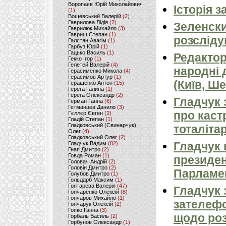
Воропаєв Юрій Миколайович
Історія 
(1)
Вощевський Валерій
(2)
Гаврилова Лідія
(2)
Зеленски
Гаврилюк Михайло
(3)
Гавриш Степан
(1)
розсліду
Галстян Авагім
(1)
Гарбуз Юрій
(1)
Гацько Василь
(1)
Редактор
Гекко Ігор
(1)
Гелетей Валерій
(4)
народні 
Герасименко Микола
(4)
Герасимов Артур
(1)
(Київ, Ш
Геращенко Антон
(15)
Герега Галина
(1)
Герега Олександр
(2)
Гладчук 
Герман Ганна
(6)
Гетманцев Данило
(3)
про каст
Гєллєр Євген
(2)
Гладій Степан
(1)
Гладковський (Свинарчук)
тоталіта
Олег
(4)
Гладковський Олег
(2)
Гладчук 
Гладчук Вадим
(82)
Гнап Дмитро
(2)
Говда Роман
(1)
президен
Головач Андрій
(2)
Головін Дмитро
(2)
Парламен
Голубов Дмитро
(1)
Гольдарб Максим
(1)
Гонтарева Валерія
(47)
Гладчук 
Гончаренко Олексій
(8)
Гончаров Михайло
(1)
зателефо
Гончарук Олексій
(2)
Гопко Ганна
(3)
щодо роз
Горбаль Василь
(2)
Горбунов Олександр
(1)