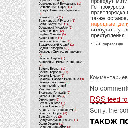
Боровик Саша
(1)
проведут мити
Бородянський Володимир
(1)
Генпрокурора
Бочковський Сергій
(1)
Боядін В'ячеслав Сергійович
правопорядка 
(1)
Брагар Євген
(1)
также останов
Браславський Руслан
(1)
народные деп
Бриль Костянтин
(1)
Бродський Михайло
(1)
возбудить уго
Бубенчик Іван
(2)
Бурбак Максим
(5)
преступления, 
Буряк Сергій
(7)
Бусарєв Вячеслав
(1)
5 666 переглядів
Вадатурський Андрій
(1)
Вадим Кайзерман
(2)
Вакарчук Святослав Іванович
(4)
Вальтер Сергій
(1)
Василишин Роман Йосифович
(2)
Василь Вовкун
(1)
Василь Горбаль
(17)
Василь Цушко
(1)
Комментариев
Василюк Наталія Романівна
(4)
Венедіктова Ірина
(5)
Веревський Андрій
No comments
Михайлович
(6)
Виходцев Геннадій
(2)
Віктор Ющенко
(4)
RSS
feed fo
Вінник Іван
(8)
Віталій Данілов
(1)
Віталій Циганок
(1)
Sorry, the co
Вітко Артем Леонідович
(1)
Власенко Сергій
(6)
Вовк Дмитро
(2)
ТАКОЖ ПО
Войцеховський Олексій
(1)
Волга Василь
(1)
Волинець Михайло
(3)