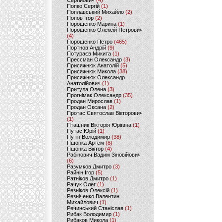
Сергійович
(4)
Попко Сергій
(1)
Поплавський Михайло
(2)
Попов Ігор
(2)
Порошенко Марина
(1)
Порошенко Олексій Петрович
(4)
Порошенко Петро
(465)
Портнов Андрій
(9)
Потураєв Микита
(1)
Прессман Олександр
(3)
Присяжнюк Анатолій
(5)
Присяжнюк Микола
(38)
Присяжнюк Олександр
Анатолійович
(1)
Притула Олена
(3)
Прогнімак Олександр
(35)
Продан Мирослав
(1)
Продан Оксана
(2)
Протас Святослав Вікторович
(1)
Пташник Вікторія Юріївна
(1)
Путас Юрій
(1)
Путін Володимир
(38)
Пшонка Артем
(8)
Пшонка Віктор
(4)
Рабінович Вадим Зіновійович
(6)
Разумков Дмитро
(3)
Райнін Ігор
(5)
Ратніков Дмитро
(1)
Рачук Олег
(1)
Резніков Олексій
(1)
Резніченко Валентин
Михайлович
(1)
Речинський Станіслав
(1)
Рибак Володимир
(1)
Рибаков Микола
(1)