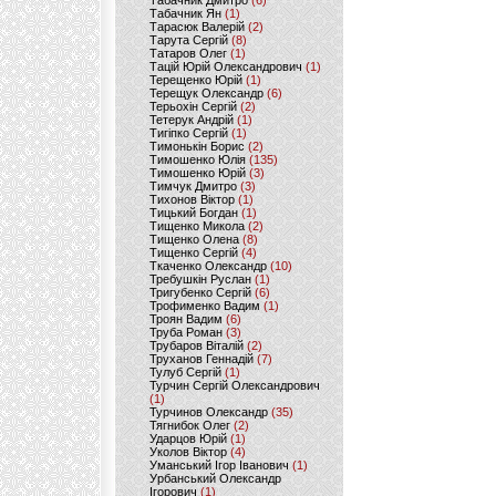
Табачник Дмитро
(6)
Табачник Ян
(1)
Тарасюк Валерій
(2)
Тарута Сергій
(8)
Татаров Олег
(1)
Тацій Юрій Олександрович
(1)
Терещенко Юрій
(1)
Терещук Олександр
(6)
Терьохін Сергій
(2)
Тетерук Андрій
(1)
Тигіпко Сергій
(1)
Тимонькін Борис
(2)
Тимошенко Юлія
(135)
Тимошенко Юрій
(3)
Тимчук Дмитро
(3)
Тихонов Віктор
(1)
Тицький Богдан
(1)
Тищенко Микола
(2)
Тищенко Олена
(8)
Тищенко Сергій
(4)
Ткаченко Олександр
(10)
Требушкін Руслан
(1)
Тригубенко Сергій
(6)
Трофименко Вадим
(1)
Троян Вадим
(6)
Труба Роман
(3)
Трубаров Віталій
(2)
Труханов Геннадій
(7)
Тулуб Сергій
(1)
Турчин Сергій Олександрович
(1)
Турчинов Олександр
(35)
Тягнибок Олег
(2)
Ударцов Юрій
(1)
Уколов Віктор
(4)
Уманський Ігор Іванович
(1)
Урбанський Олександр
Ігорович
(1)