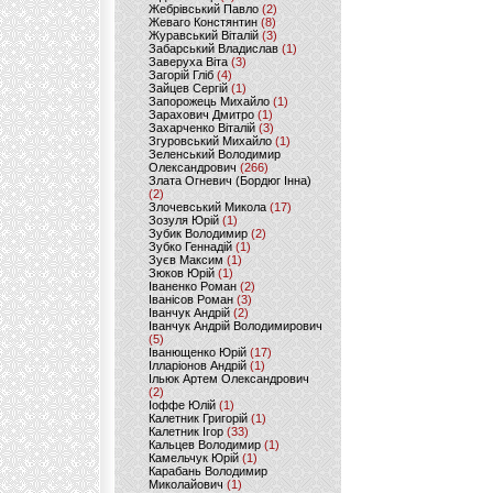
Жебрівський Павло
(2)
Жеваго Констянтин
(8)
Журавський Віталій
(3)
Забарський Владислав
(1)
Заверуха Віта
(3)
Загорій Гліб
(4)
Зайцев Сергій
(1)
Запорожець Михайло
(1)
Зарахович Дмитро
(1)
Захарченко Віталій
(3)
Згуровський Михайло
(1)
Зеленський Володимир
Олександрович
(266)
Злата Огневич (Бордюг Інна)
(2)
Злочевський Микола
(17)
Зозуля Юрій
(1)
Зубик Володимир
(2)
Зубко Геннадій
(1)
Зуєв Максим
(1)
Зюков Юрій
(1)
Іваненко Роман
(2)
Іванісов Роман
(3)
Іванчук Андрій
(2)
Іванчук Андрій Володимирович
(5)
Іванющенко Юрій
(17)
Ілларіонов Андрій
(1)
Ільюк Артем Олександрович
(2)
Іоффе Юлій
(1)
Калетник Григорій
(1)
Калетник Ігор
(33)
Кальцев Володимир
(1)
Камельчук Юрій
(1)
Карабань Володимир
Миколайович
(1)