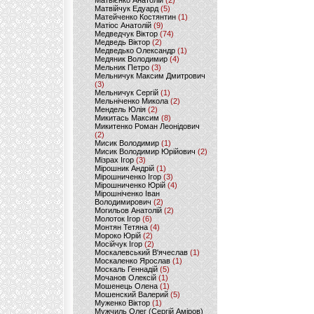
Матвієнко Анатолій
(2)
Матвійчук Едуард
(5)
Матейченко Костянтин
(1)
Матіос Анатолій
(9)
Медведчук Віктор
(74)
Медведь Віктор
(2)
Медведько Олександр
(1)
Медяник Володимир
(4)
Мельник Петро
(3)
Мельничук Максим Дмитрович
(3)
Мельничук Сергій
(1)
Мельніченко Микола
(2)
Мендель Юлія
(2)
Микитась Максим
(8)
Микитенко Роман Леонідович
(2)
Мисик Володимир
(1)
Мисик Володимир Юрійович
(2)
Мізрах Ігор
(3)
Мірошник Андрій
(1)
Мірошниченко Ігор
(3)
Мірошниченко Юрій
(4)
Мірошніченко Іван
Володимирович
(2)
Могильов Анатолій
(2)
Молоток Ігор
(6)
Монтян Тетяна
(4)
Мороко Юрій
(2)
Мосійчук Ігор
(2)
Москалевський В'ячеслав
(1)
Москаленко Ярослав
(1)
Москаль Геннадій
(5)
Мочанов Олексій
(1)
Мошенець Олена
(1)
Мошенский Валерий
(5)
Муженко Віктор
(1)
Мужчиль Олег (Сергій Аміров)