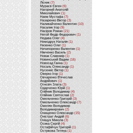
Лісник
(7)
Мураєв Євген
(6)
Нагорний Анатолій
Миколайович
(1)
Наем Мустафа
(7)
Назаренко Віктор
(3)
Наливайченко Валентин
(10)
Насалик Ігор
(9)
Насіров Роман
(21)
Негой Федір Федорович
(1)
Недава Олег
(4)
Немодрук Наталія
(1)
Низенко Олег
(1)
Ничипоренко Валентин
(1)
Німченко Василь
(2)
Новак Славомір
(1)
Новинський Вадим
(16)
Новосад Ганна
(1)
Носаль Олександр
(1)
Нусенкіс Віктор
(1)
Оверко Ігор
(1)
Овчаренко В'ячеслав
Андрійович
(1)
Огнєвіч Злата
(3)
Одарченко Юрій
(1)
Олійник Володимир
(4)
Олійник Святослав
(2)
Омельченко Григорій
(3)
Омельченко Олександр
(7)
Омелян Володимир
Володимирович
(2)
Онищенко Олександр
(15)
Оністрат Андрій
(6)
Оніщук Микола
(3)
Осика Сергій
(4)
Остафійчук Григорій
(1)
Острікова Тетяна
(1)