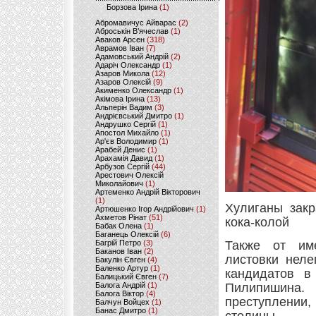
Борзова Ірина
(1)
Абромавичус Айварас
(2)
Аброськін В’ячеслав
(1)
Аваков Арсен
(318)
Аврамов Іван
(7)
Адамовський Андрій
(2)
Адаріч Олександр
(1)
Азаров Микола
(12)
Азаров Олексій
(9)
Акименко Олександр
(1)
Акімова Ірина
(13)
Альперін Вадим
(3)
Андрієвський Дмитро
(1)
Андрушко Сергій
(1)
Апостол Михайло
(1)
Ар'єв Володимир
(1)
Арабей Денис
(1)
Арахамія Давид
(1)
Арбузов Сергій
(44)
Арестович Олексій
Миколайович
(1)
Артеменко Андрій Вікторович
(1)
Хулиганы закр
Артюшенко Ігор Андрійович
(1)
Ахметов Рінат
(51)
кока-колой
Бабак Олена
(1)
Баганець Олексій
(6)
Багрій Петро
(3)
Также от им
Баканов Іван
(2)
листовки неле
Бакулін Євген
(4)
Баленко Артур
(1)
кандидатов в
Балицький Євген
(7)
Балога Андрій
(1)
Пилипишина.
Балога Віктор
(4)
преступлении,
Балчун Войцех
(1)
Банас Дмитро
(1)