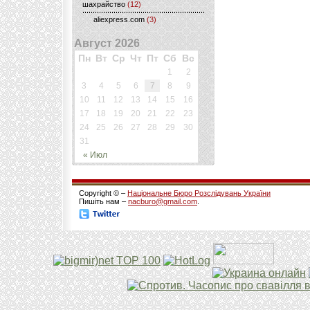
шахрайство
(12)
aliexpress.com
(3)
Август 2026
Пн
Вт
Ср
Чт
Пт
Сб
Вс
1
2
3
4
5
6
7
8
9
10
11
12
13
14
15
16
17
18
19
20
21
22
23
24
25
26
27
28
29
30
31
« Июл
Copyright © –
Національне Бюро Розслідувань України
Пишіть нам –
nacburo@gmail.com
.