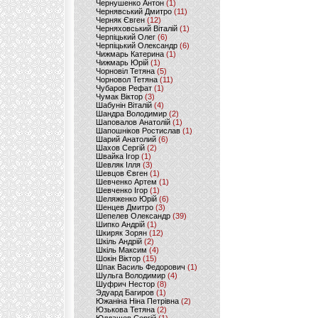
Чернушенко Антон
(1)
Чернявський Дмитро
(11)
Черняк Євген
(12)
Черняховський Віталій
(1)
Черпіцький Олег
(6)
Черпіцький Олександр
(6)
Чижмарь Катерина
(1)
Чижмарь Юрій
(1)
Чорновіл Тетяна
(5)
Чорновол Тетяна
(11)
Чубаров Рефат
(1)
Чумак Віктор
(3)
Шабунін Віталій
(4)
Шандра Володимир
(2)
Шаповалов Анатолій
(1)
Шапошніков Ростислав
(1)
Шарий Анатолий
(6)
Шахов Сергій
(2)
Швайка Ігор
(1)
Шевляк Ілля
(3)
Шевцов Євген
(1)
Шевченко Артем
(1)
Шевченко Ігор
(1)
Шеляженко Юрій
(6)
Шенцев Дмитро
(3)
Шепелев Олександр
(39)
Шипко Андрій
(1)
Шкиряк Зорян
(12)
Шкіль Андрій
(2)
Шкіль Максим
(4)
Шокін Віктор
(15)
Шпак Василь Федорович
(1)
Шульга Володимир
(4)
Шуфрич Нестор
(8)
Эдуард Багиров
(1)
Южаніна Ніна Петрівна
(2)
Юзькова Тетяна
(2)