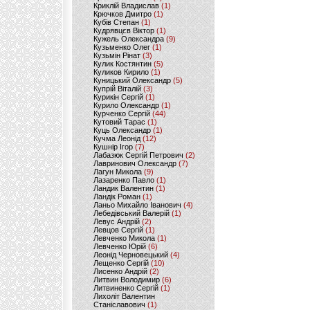
Криклій Владислав
(1)
Крючков Дмитро
(1)
Кубів Степан
(1)
Кудрявцєв Віктор
(1)
Кужель Олександра
(9)
Кузьменко Олег
(1)
Кузьмін Рінат
(3)
Кулик Костянтин
(5)
Куликов Кирило
(1)
Куницький Олександр
(5)
Купрій Віталій
(3)
Курикін Сергій
(1)
Курило Олександр
(1)
Курченко Сергій
(44)
Кутовий Тарас
(1)
Куць Олександр
(1)
Кучма Леонід
(12)
Кушнір Ігор
(7)
Лабазюк Сергій Петрович
(2)
Лавринович Олександр
(7)
Лагун Микола
(9)
Лазаренко Павло
(1)
Ландик Валентин
(1)
Ландік Роман
(1)
Ланьо Михайло Іванович
(4)
Лебедівський Валерій
(1)
Левус Андрій
(2)
Левцов Сергій
(1)
Левченко Микола
(1)
Левченко Юрій
(6)
Леонід Черновецький
(4)
Лещенко Сергій
(10)
Лисенко Андрій
(2)
Литвин Володимир
(6)
Литвиненко Сергій
(1)
Лихоліт Валентин
Станіславович
(1)