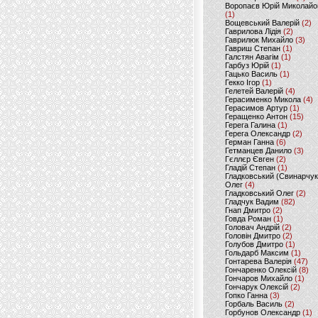
Воропаєв Юрій Миколайо
(1)
Вощевський Валерій
(2)
Гаврилова Лідія
(2)
Гаврилюк Михайло
(3)
Гавриш Степан
(1)
Галстян Авагім
(1)
Гарбуз Юрій
(1)
Гацько Василь
(1)
Гекко Ігор
(1)
Гелетей Валерій
(4)
Герасименко Микола
(4)
Герасимов Артур
(1)
Геращенко Антон
(15)
Герега Галина
(1)
Герега Олександр
(2)
Герман Ганна
(6)
Гетманцев Данило
(3)
Гєллєр Євген
(2)
Гладій Степан
(1)
Гладковський (Свинарчук
Олег
(4)
Гладковський Олег
(2)
Гладчук Вадим
(82)
Гнап Дмитро
(2)
Говда Роман
(1)
Головач Андрій
(2)
Головін Дмитро
(2)
Голубов Дмитро
(1)
Гольдарб Максим
(1)
Гонтарева Валерія
(47)
Гончаренко Олексій
(8)
Гончаров Михайло
(1)
Гончарук Олексій
(2)
Гопко Ганна
(3)
Горбаль Василь
(2)
Горбунов Олександр
(1)