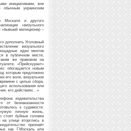
ыми инициативами, вне
– обычным украинским
я Москаля и другого
ализации «визульного
 «бывший милиционер –
го дополнить Уголовный
ствление визуального
пощадные идеи ментов
ся в публичном месте,
таким же правовом на
туалете. «Прейскурант»
екс обогащается новым
под которым предложено
ки его воле, визуальное
времени с целью сбора,
щего использования или
ния, его действиях…»
ефона издевательства
о от безнаказанности
отовьтесь к судимости.
 чужую личную жизнь,
о стоят буйные головки
 на улице вторглись в
нодательство признаёт
ных как Г.Москаль или