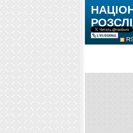
НАЦІО
РОЗСЛІ
R