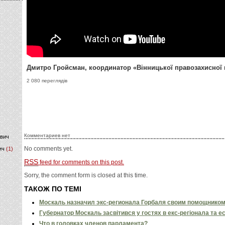
)
Дмитро Гройсман, координатор «Вінницької правозахисної г
2 080 переглядів
Комментариев нет
ович
No comments yet.
ич
(1)
RSS
feed for comments on this post.
Sorry, the comment form is closed at this time.
ТАКОЖ ПО ТЕМІ
Москаль назначил экс-регионала Горбаля своим помощником
Губернатор Москаль засвітився у гостях в екс-регіонала та 
Что в головках членов парламента?