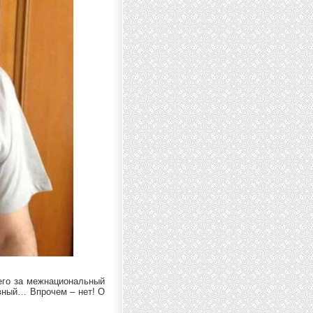
его за межнациональный
ивный… Впрочем – нет! О