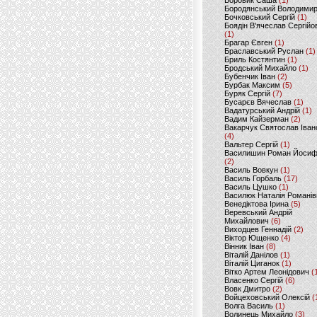
Боровик Саша
(1)
Бородянський Володими
Бочковський Сергій
(1)
Боядін В'ячеслав Сергійо
(1)
Брагар Євген
(1)
Браславський Руслан
(1)
Бриль Костянтин
(1)
Бродський Михайло
(1)
Бубенчик Іван
(2)
Бурбак Максим
(5)
Буряк Сергій
(7)
Бусарєв Вячеслав
(1)
Вадатурський Андрій
(1)
Вадим Кайзерман
(2)
Вакарчук Святослав Іван
(4)
Вальтер Сергій
(1)
Василишин Роман Йоси
(2)
Василь Вовкун
(1)
Василь Горбаль
(17)
Василь Цушко
(1)
Василюк Наталія Романів
Венедіктова Ірина
(5)
Веревський Андрій
Михайлович
(6)
Виходцев Геннадій
(2)
Віктор Ющенко
(4)
Вінник Іван
(8)
Віталій Данілов
(1)
Віталій Циганок
(1)
Вітко Артем Леонідович
(
Власенко Сергій
(6)
Вовк Дмитро
(2)
Войцеховський Олексій
(
Волга Василь
(1)
Волинець Михайло
(3)