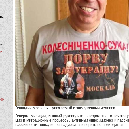
ть
и
ая
ів
800
Геннадий Москаль – уважаемый и заслуженный человек.
Генерал милиции, бывший руководитель ведомства, отвечающ
мир и миграционные процессы, активный оппозиционер и пасс
пассивности Геннадия Геннадиевича говорить не приходится.