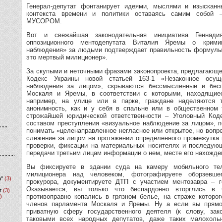
Генерал-депутат фонтанирует идеями, мыслями и изысканн
контекста времени и политики оставаясь самим собой 
МУСОРОМ.
Вот и свежайшая законодательная инициатива Геннади
оппозиционного ментодепутата Виталия Яремы о кримин
наблюдения» за людьми подтверждает правильность формулы
это мертвый милиционер».
За скупыми и неточными фразами законопроекта, предлагающе
Кодекс Украины новой статьей 163-1 «Незаконное осуще
наблюдения за лицом», скрываются бессмысленные и бес
Москаля и Яремы, в соответствии с которыми, находящие
например, на улице или в парке, граждане наделяются 
анонимность, как и у себя в спальне или в общественном 
строжайшей юридической ответственности – Уголовный Код
составом преступления «визуальное наблюдение за лицом», 
понимать «целенаправленное негласное или открытое, но вопре
слежение за лицом на протяжении определенного промежутка 
проверки, фиксации на материальных носителях и последую
передачи третьим лицам информации о нем, месте его нахожде
Вы фиксируете в здании суда на камеру мобильного тел
милиционера над человеком, фотографируете оборзевшег
а"
(3)
прокурора, документируете ДТП с участием ментозавра – г
Оказывается, вы только что беспардонно вторглись в
т
(3)
противоправно копались в грязном белье, на страже которог
)
членов парламента Москаля и Яремы. Ну а если вы прямо
приватную сферу государственного деятеля (к слову, зако
таковыми всех народных депутатов, даже таких малохоль