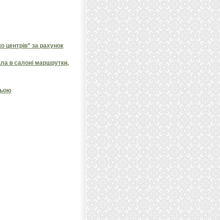
 центрів” за рахунок
ала в салоні маршрутки,
ньою