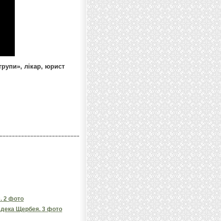
рупи», лікар, юрист
. 2 фото
есдека Щербея. 3 фото