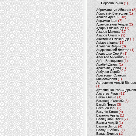
Борзова Ірина
(1)
Абромавичус Айварас
(2
Аброськін В’ячеслав
(1)
Аваков Арсен
(318)
Аврамов Іван
(7)
Адамовський Андрій
(2)
Адаріч Олександр
(1)
Азаров Микола
(12)
Азаров Олексій
(9)
Акименко Олександр
(1)
Акімова Ірина
(13)
Альперін Вадим
(3)
Андрієвський Дмитро
(1)
Андрушко Сергій
(1)
Апостол Михайло
(1)
Ар'єв Володимир
(1)
Арабей Денис
(1)
Арахамія Давид
(1)
Арбузов Сергій
(44)
Арестович Олексій
Миколайович
(1)
Артеменко Андрій Віктор
(1)
Артюшенко Ігор Андрійов
Ахметов Рінат
(51)
Бабак Олена
(1)
Баганець Олексій
(6)
Багрій Петро
(3)
Баканов Іван
(2)
Бакулін Євген
(4)
Баленко Артур
(1)
Балицький Євген
(7)
Балога Андрій
(1)
Балога Віктор
(4)
Балчун Войцех
(1)
Банас Дмитро
(1)