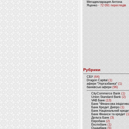
Мегадекларация Антона
Яценко
- 72 091 переглядів
Рубрики
CБУ
(64)
Dragon Capital
(1)
афери "Укргазбанка"
(1)
банківські афери
(96)
CityCommerce Bank
(1)
Union Standard Bank
(2)
VAB Банк
(13)
Банк "Фінансова ініціатив
Банк Кредит Дніпро
(1)
Банк Національний креди
Банк Фінанси та кредит
(1
Дельта Банк
(3)
Евробанк
(2)
Експобанк
(1)
Ощадбанк
(5)