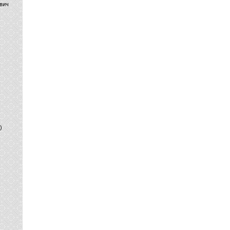
вич
)