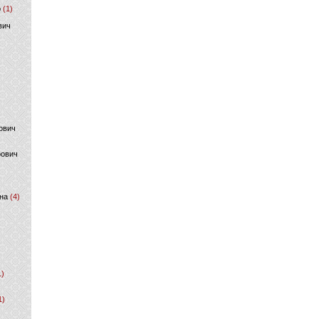
р
(1)
вич
ович
фович
на
(4)
1)
1)