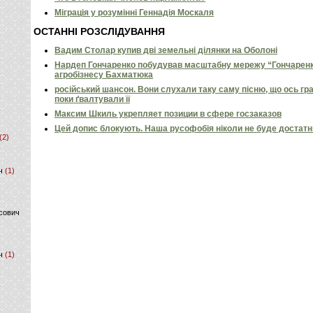
Міграція у розумінні Геннадія Москаля
ОСТАННІ РОЗСЛІДУВАННЯ
Вадим Столар купив дві земельні ділянки на Оболоні
Нардеп Гончаренко побудував масштабну мережу “Гончаренко
агробізнесу Бахматюка
російський шансон. Вони слухали таку саму пісню, що ось гр
поки ґвалтували її
Максим Шкиль укрепляет позиции в сфере госзаказов
Цей допис блокують. Наша русофобія ніколи не буде достат
(2)
ч
(1)
сович
ч
(1)