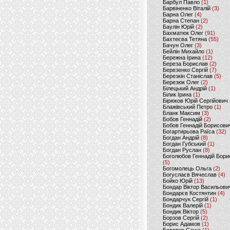
Барбул Павло
(1)
Барвіненко Віталій
(3)
Барна Олег
(4)
Барна Степан
(2)
Баулін Юрій
(2)
Бахматюк Олег
(91)
Бахтеєва Тетяна
(55)
Бачун Олег
(3)
Бейлін Михайло
(1)
Бережна Ірина
(12)
Береза Борислав
(2)
Березенко Сергій
(7)
Березкін Станіслав
(5)
Березюк Олег
(2)
Білецький Андрій
(1)
Білик Ірина
(1)
Бірюков Юрій Сергійович
Блажівський Петро
(1)
Бланк Максим
(3)
Бобов Геннадій
(2)
Бобов Геннадій Борисови
Богартирьова Раїса
(32)
Богдан Андрій
(8)
Богдан Губський
(1)
Богдан Руслан
(8)
Боголюбов Геннадій Бори
(5)
Богомолець Ольга
(2)
Богуслаєв Вячеслав
(4)
Бойко Юрій
(13)
Бондар Віктор Васильови
Бондарєв Костянтин
(4)
Бондарчук Сергій
(1)
Бондик Валерій
(1)
Бондик Віктор
(5)
Борзов Сергiй
(2)
Борис Адамов
(1)