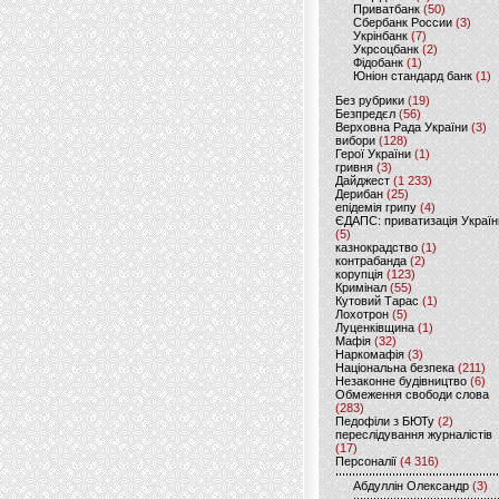
Приватбанк
(50)
Сбербанк России
(3)
Укрінбанк
(7)
Укрсоцбанк
(2)
Фідобанк
(1)
Юніон стандард банк
(1)
Без рубрики
(19)
Безпредєл
(56)
Верховна Рада України
(3)
вибори
(128)
Герої України
(1)
гривня
(3)
Дайджест
(1 233)
Дерибан
(25)
епідемія грипу
(4)
ЄДАПС: приватизація Україн
(5)
казнокрадство
(1)
контрабанда
(2)
корупція
(123)
Кримінал
(55)
Кутовий Тарас
(1)
Лохотрон
(5)
Луценківщина
(1)
Мафія
(32)
Наркомафія
(3)
Національна безпека
(211)
Незаконне будівництво
(6)
Обмеження свободи слова
(283)
Педофіли з БЮТу
(2)
переслідування журналістів
(17)
Персоналії
(4 316)
Абдуллін Олександр
(3)