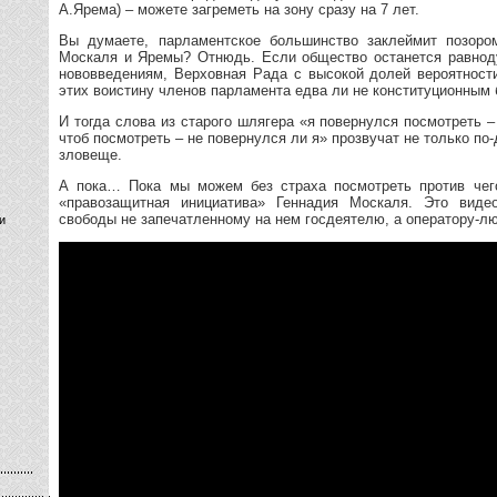
А.Ярема) – можете загреметь на зону сразу на 7 лет.
Вы думаете, парламентское большинство заклеймит позоро
Москаля и Яремы? Отнюдь. Если общество останется равно
нововведениям, Верховная Рада с высокой долей вероятност
этих воистину членов парламента едва ли не конституционным
И тогда слова из старого шлягера «я повернулся посмотреть –
чтоб посмотреть – не повернулся ли я» прозвучат не только по
зловеще.
А пока… Пока мы можем без страха посмотреть против чего
«правозащитная инициатива» Геннадия Москаля. Это виде
свободы не запечатленному на нем госдеятелю, а оператору-л
и