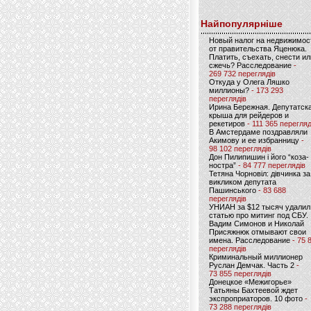
Найпопулярніше
Новый налог на недвижимос
от правительства Яценюка.
Платить, съехать, снести ил
сжечь? Расследование
-
269 732 переглядів
Откуда у Олега Ляшко
миллионы?
- 173 293
переглядів
Ирина Бережная. Депутатск
крыша для рейдеров и
рекетиров
- 111 365 перегляд
В Амстердаме поздравляли
Акимову и ее избранницу
-
98 102 переглядів
Дон Пилипишин і його “коза-
ностра”
- 84 777 переглядів
Тетяна Чорновіл: дівчинка за
викликом депутата
Пашинського
- 83 688
переглядів
УНИАН за $12 тысяч удалил
статью про митинг под СБУ.
Вадим Симонов и Николай
Присяжнюк отмывают свои
имена. Расследование
- 75 
переглядів
Криминальный миллионер
Руслан Демчак. Часть 2
-
73 855 переглядів
Донецкое «Межигорье»
Татьяны Бахтеевой ждет
экспроприаторов. 10 фото
-
73 288 переглядів