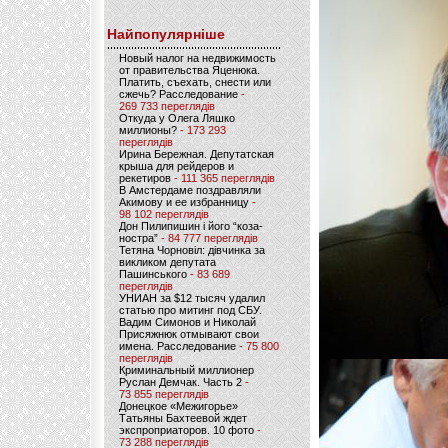
Найпопулярніше
Новый налог на недвижимость
от правительства Яценюка.
Платить, съехать, снести или
сжечь? Расследование
-
269 733 переглядів
Откуда у Олега Ляшко
миллионы?
- 173 293
переглядів
Ирина Бережная. Депутатская
крыша для рейдеров и
рекетиров
- 111 365 переглядів
В Амстердаме поздравляли
Акимову и ее избранницу
-
98 102 переглядів
Дон Пилипишин і його “коза-
ностра”
- 84 777 переглядів
Тетяна Чорновіл: дівчинка за
викликом депутата
Пашинського
- 83 689
переглядів
УНИАН за $12 тысяч удалил
статью про митинг под СБУ.
Вадим Симонов и Николай
Присяжнюк отмывают свои
имена. Расследование
- 75 800
переглядів
Криминальный миллионер
Руслан Демчак. Часть 2
-
73 855 переглядів
Донецкое «Межигорье»
Татьяны Бахтеевой ждет
экспроприаторов. 10 фото
-
73 288 переглядів