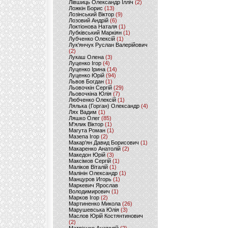
Лівшиць Олександр Ілліч
(2)
Ложкін Борис
(13)
Лозінський Віктор
(9)
Лозовий Андрій
(6)
Локтіонова Наталя
(1)
Лубківський Маркіян
(1)
Лубченко Олексій
(1)
Лук'янчук Руслан Валерійович
(2)
Лукаш Олена
(3)
Луценко Ігор
(4)
Луценко Ірина
(14)
Луценко Юрій
(94)
Львов Богдан
(1)
Льовочкін Сергій
(29)
Льовочкіна Юлія
(7)
Любченко Олексій
(1)
Лялька (Горган) Олександр
(4)
Лях Вадим
(1)
Ляшко Олег
(85)
М'ялик Віктор
(1)
Магута Роман
(1)
Мазепа Ігор
(2)
Макар'ян Давид Борисович
(1)
Макаренко Анатолій
(2)
Македон Юрій
(3)
Максімов Сергій
(1)
Маліков Віталій
(1)
Малінін Олександр
(1)
Манцуров Игорь
(1)
Маркевич Ярослав
Володимирович
(1)
Марков Ігор
(2)
Мартиненко Микола
(26)
Марушевська Юлія
(3)
Маслов Юрій Костянтинович
(2)