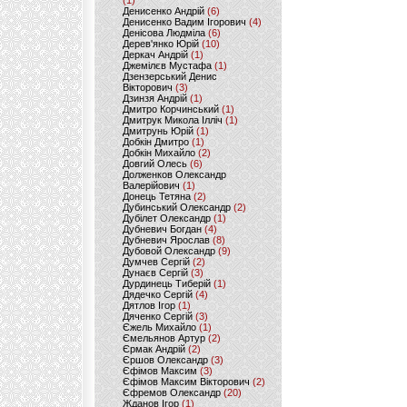
(1)
Денисенко Андрій
(6)
Денисенко Вадим Ігорович
(4)
Денісова Людміла
(6)
Дерев'янко Юрій
(10)
Деркач Андрій
(1)
Джемілєв Мустафа
(1)
Дзензерський Денис
Вікторович
(3)
Дзинзя Андрій
(1)
Дмитро Корчинський
(1)
Дмитрук Микола Ілліч
(1)
Дмитрунь Юрій
(1)
Добкін Дмитро
(1)
Добкін Михайло
(2)
Довгий Олесь
(6)
Долженков Олександр
Валерійович
(1)
Донець Тетяна
(2)
Дубинський Олександр
(2)
Дубілет Олександр
(1)
Дубневич Богдан
(4)
Дубневич Ярослав
(8)
Дубовой Олександр
(9)
Думчев Сергій
(2)
Дунаєв Сергій
(3)
Дурдинець Тиберій
(1)
Дядечко Сергій
(4)
Дятлов Ігор
(1)
Дяченко Сергій
(3)
Єжель Михайло
(1)
Ємельянов Артур
(2)
Єрмак Андрій
(2)
Єршов Олександр
(3)
Єфімов Максим
(3)
Єфімов Максим Вікторович
(2)
Єфремов Олександр
(20)
Жданов Ігор
(1)