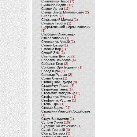
Симоненко Петро
(7)
Симонов Вадим
(12)
Ситник Артем
(11)
Сівець Віктор Миколайович
(2)
Сігал Євген
(3)
Сіньковский Микола
(1)
Скударь Георгій
(1)
Скуратовський Сергій Іванович
(1)
Слободян Олександр
В'ячеславович
(1)
Слюсарчук Андрій
(1)
Смалій Віктор
(1)
Смешко Ігор
(1)
Смолій Яків
(1)
Снєгирьов Дмитро
(2)
Соболев Вячеслав
(4)
Соболєв Єгор
(2)
Соловей Юрій Ігорович
(1)
Солод Юрій
(1)
Сольвар Руслан
(2)
Сотнік Олена
(1)
Ставицький Едуард
(9)
Стаднійчук Роман
(3)
Старикова Ганна
(1)
Стельмах Володимир
(2)
Стефанчук Микола
(1)
Стефанчук Руслан
(1)
Стець Юрій
(1)
Столар Вадим
(27)
Страшний Анатолій Андрійович
(1)
Струк Володимир
(1)
Супрун Уляна
(10)
Супруненко В'ячеслав
(1)
Суркіс Григорій
(3)
Сюмар Вікторія
(3)