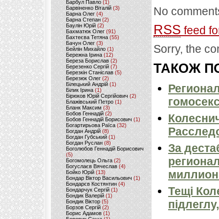
Барбул Павло
(1)
Барвіненко Віталій
(3)
No comments
Барна Олег
(4)
Барна Степан
(2)
Баулін Юрій
(2)
RSS
feed fo
Бахматюк Олег
(91)
Бахтеєва Тетяна
(55)
Бачун Олег
(3)
Sorry, the co
Бейлін Михайло
(1)
Бережна Ірина
(12)
Береза Борислав
(2)
ТАКОЖ ПО
Березенко Сергій
(7)
Березкін Станіслав
(5)
Березюк Олег
(2)
Білецький Андрій
(1)
Регионал
Білик Ірина
(1)
Бірюков Юрій Сергійович
(2)
гомосекс
Блажівський Петро
(1)
Бланк Максим
(3)
Бобов Геннадій
(2)
Колеснич
Бобов Геннадій Борисович
(1)
Богартирьова Раїса
(32)
Расслед
Богдан Андрій
(8)
Богдан Губський
(1)
Богдан Руслан
(8)
За деста
Боголюбов Геннадій Борисович
(5)
регионал
Богомолець Ольга
(2)
Богуслаєв Вячеслав
(4)
миллион
Бойко Юрій
(13)
Бондар Віктор Васильович
(1)
Бондарєв Костянтин
(4)
Тещі Кол
Бондарчук Сергій
(1)
Бондик Валерій
(1)
підлеглу
Бондик Віктор
(5)
Борзов Сергiй
(2)
Борис Адамов
(1)