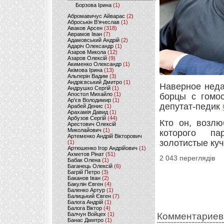
Борзова Ірина
(1)
Абромавичус Айварас
(2)
Аброськін В’ячеслав
(1)
Аваков Арсен
(318)
Аврамов Іван
(7)
Адамовський Андрій
(2)
Адаріч Олександр
(1)
Азаров Микола
(12)
Азаров Олексій
(9)
Акименко Олександр
(1)
Акімова Ірина
(13)
Альперін Вадим
(3)
Андрієвський Дмитро
(1)
Наверное неда
Андрушко Сергій
(1)
Апостол Михайло
(1)
борцы с гомо
Ар'єв Володимир
(1)
депутат-педик
Арабей Денис
(1)
Арахамія Давид
(1)
Арбузов Сергій
(44)
Кто он, возл
Арестович Олексій
Миколайович
(1)
которого па
Артеменко Андрій Вікторович
золотистые ку
(1)
Артюшенко Ігор Андрійович
(1)
Ахметов Рінат
(51)
2 043 переглядів
Бабак Олена
(1)
Баганець Олексій
(6)
Багрій Петро
(3)
Баканов Іван
(2)
Бакулін Євген
(4)
Баленко Артур
(1)
Балицький Євген
(7)
Балога Андрій
(1)
Балога Віктор
(4)
Балчун Войцех
(1)
Комментариев
Банас Дмитро
(1)