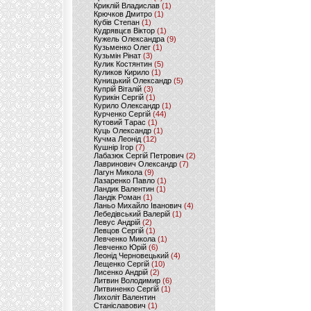
Криклій Владислав
(1)
Крючков Дмитро
(1)
Кубів Степан
(1)
Кудрявцєв Віктор
(1)
Кужель Олександра
(9)
Кузьменко Олег
(1)
Кузьмін Рінат
(3)
Кулик Костянтин
(5)
Куликов Кирило
(1)
Куницький Олександр
(5)
Купрій Віталій
(3)
Курикін Сергій
(1)
Курило Олександр
(1)
Курченко Сергій
(44)
Кутовий Тарас
(1)
Куць Олександр
(1)
Кучма Леонід
(12)
Кушнір Ігор
(7)
Лабазюк Сергій Петрович
(2)
Лавринович Олександр
(7)
Лагун Микола
(9)
Лазаренко Павло
(1)
Ландик Валентин
(1)
Ландік Роман
(1)
Ланьо Михайло Іванович
(4)
Лебедівський Валерій
(1)
Левус Андрій
(2)
Левцов Сергій
(1)
Левченко Микола
(1)
Левченко Юрій
(6)
Леонід Черновецький
(4)
Лещенко Сергій
(10)
Лисенко Андрій
(2)
Литвин Володимир
(6)
Литвиненко Сергій
(1)
Лихоліт Валентин
Станіславович
(1)