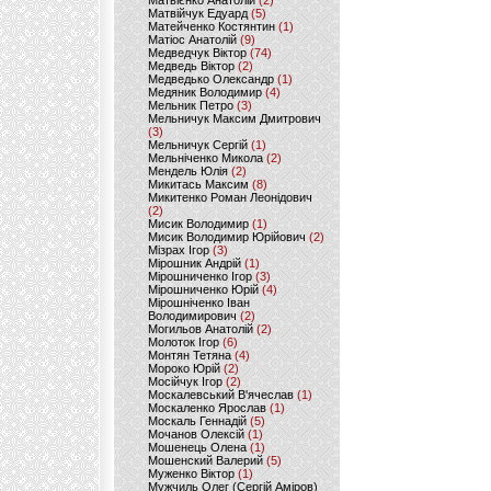
Матвієнко Анатолій
(2)
Матвійчук Едуард
(5)
Матейченко Костянтин
(1)
Матіос Анатолій
(9)
Медведчук Віктор
(74)
Медведь Віктор
(2)
Медведько Олександр
(1)
Медяник Володимир
(4)
Мельник Петро
(3)
Мельничук Максим Дмитрович
(3)
Мельничук Сергій
(1)
Мельніченко Микола
(2)
Мендель Юлія
(2)
Микитась Максим
(8)
Микитенко Роман Леонідович
(2)
Мисик Володимир
(1)
Мисик Володимир Юрійович
(2)
Мізрах Ігор
(3)
Мірошник Андрій
(1)
Мірошниченко Ігор
(3)
Мірошниченко Юрій
(4)
Мірошніченко Іван
Володимирович
(2)
Могильов Анатолій
(2)
Молоток Ігор
(6)
Монтян Тетяна
(4)
Мороко Юрій
(2)
Мосійчук Ігор
(2)
Москалевський В'ячеслав
(1)
Москаленко Ярослав
(1)
Москаль Геннадій
(5)
Мочанов Олексій
(1)
Мошенець Олена
(1)
Мошенский Валерий
(5)
Муженко Віктор
(1)
Мужчиль Олег (Сергій Аміров)