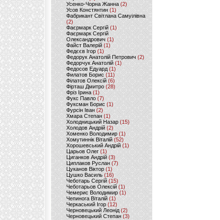
Усенко-Чорна Жанна
(2)
Усов Констянтин
(1)
Фабрикант Світлана Самуілівна
(2)
Фаєрмарк Сергій
(1)
Фаєрмарк Сергій
Олександрович
(1)
Файст Валерій
(1)
Федєєв Ігор
(1)
Федорук Анатолій Петрович
(2)
Федорчук Анатолій
(1)
Федосов Едуард
(1)
Филатов Борис
(11)
Філатов Олексій
(6)
Фірташ Дмитро
(28)
Фріз Ірина
(1)
Фукс Павло
(7)
Фуксман Борис
(1)
Фурсін Іван
(2)
Хмара Степан
(1)
Холодницький Назар
(15)
Холодов Андрій
(2)
Хоменко Володимир
(1)
Хомутиннік Віталій
(52)
Хорошевський Андрій
(1)
Царьов Олег
(1)
Циганков Андрій
(3)
Циплаков Руслан
(7)
Цуканов Віктор
(1)
Цушко Василь
(16)
Чеботарь Сергій
(15)
Чеботарьов Олексій
(1)
Чемерис Володимир
(1)
Чепинога Віталій
(1)
Черкаський Ігор
(12)
Черновецький Леонід
(2)
Черновецький Степан
(3)