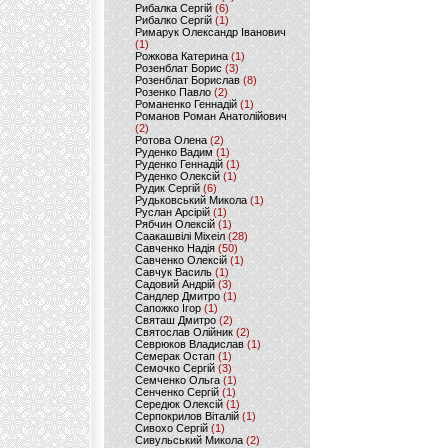
Рибалка Сергій
(6)
Рибалко Сергій
(1)
Римарук Олександр Іванович
(1)
Рожкова Катерина
(1)
Розенблат Борис
(3)
Розенблат Борислав
(8)
Розенко Павло
(2)
Романенко Геннадій
(1)
Романов Роман Анатолійович
(2)
Ротова Олена
(2)
Руденко Вадим
(1)
Руденко Геннадій
(1)
Руденко Олексій
(1)
Рудик Сергій
(6)
Рудьковський Микола
(1)
Руслан Арсірій
(1)
Рябчин Олексій
(1)
Саакашвілі Міхеіл
(28)
Савченко Надія
(50)
Савченко Олексій
(1)
Савчук Василь
(1)
Садовий Андрій
(3)
Сандлер Дмитро
(1)
Сапожко Ігор
(1)
Святаш Дмитро
(2)
Святослав Олійник
(2)
Севрюков Владислав
(1)
Семерак Остап
(1)
Семочко Сергій
(3)
Семченко Ольга
(1)
Сенченко Сергій
(1)
Середюк Олексій
(1)
Серпокрилов Віталій
(1)
Сивохо Сергій
(1)
Сивульський Микола
(2)