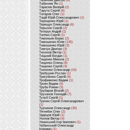
Табачник Дмитро
(6)
Табачник Ян
(1)
Тарасюк Валерій
(2)
Тарута Сергій
(8)
Татаров Олег
(1)
Тацій Юрій Олександрович
(1)
Терещенко Юрій
(1)
Терещук Олександр
(6)
Терьохін Сергій
(2)
Тетерук Андрій
(1)
Тигіпко Сергій
(1)
Тимонькін Борис
(2)
Тимошенко Юлія
(135)
Тимошенко Юрій
(3)
Тимчук Дмитро
(3)
Тихонов Віктор
(1)
Тицький Богдан
(1)
Тищенко Микола
(2)
Тищенко Олена
(8)
Тищенко Сергій
(4)
Ткаченко Олександр
(10)
Требушкін Руслан
(1)
Тригубенко Сергій
(6)
Трофименко Вадим
(1)
Троян Вадим
(6)
Труба Роман
(3)
Трубаров Віталій
(2)
Труханов Геннадій
(7)
Тулуб Сергій
(1)
Турчин Сергій Олександрович
(1)
Турчинов Олександр
(35)
Тягнибок Олег
(2)
Ударцов Юрій
(1)
Уколов Віктор
(4)
Уманський Ігор Іванович
(1)
Урбанський Олександр
Ігорович
(1)