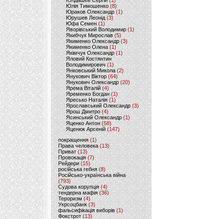
Юлдашев Сергій
(1)
Юлія Тимошенко
(8)
Юраков Олександр
(1)
Юрушев Леонід
(3)
Юфа Семен
(1)
Яворівський Володимир
(1)
Якибчук Мирослав
(5)
Якименко Олександр
(3)
Якименко Олена
(1)
Якімчук Олександр
(1)
Яловий Костянтин
Володимирович
(1)
Янковський Микола
(2)
Янукович Віктор
(64)
Янукович Олександр
(20)
Ярема Віталій
(4)
Яременко Богдан
(1)
Яресько Наталія
(1)
Ярославський Олександр
(3)
Ярош Дмитро
(4)
Ясинський Олександр
(1)
Яценко Антон
(58)
Яценюк Арсеній
(147)
покращення
(1)
Права человека
(13)
Приват
(13)
Провокація
(7)
Рейдери
(15)
російська гебня
(8)
Російсько-українська війна
(793)
Судова корупція
(4)
тендерна мафія
(36)
Тероризм
(4)
Укрсоцбанк
(3)
фальсифікація виборів
(1)
Фокстрот
(13)