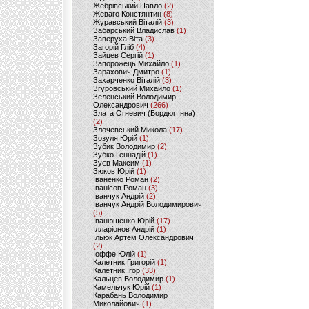
Жебрівський Павло
(2)
Жеваго Констянтин
(8)
Журавський Віталій
(3)
Забарський Владислав
(1)
Заверуха Віта
(3)
Загорій Гліб
(4)
Зайцев Сергій
(1)
Запорожець Михайло
(1)
Зарахович Дмитро
(1)
Захарченко Віталій
(3)
Згуровський Михайло
(1)
Зеленський Володимир
Олександрович
(266)
Злата Огневич (Бордюг Інна)
(2)
Злочевський Микола
(17)
Зозуля Юрій
(1)
Зубик Володимир
(2)
Зубко Геннадій
(1)
Зуєв Максим
(1)
Зюков Юрій
(1)
Іваненко Роман
(2)
Іванісов Роман
(3)
Іванчук Андрій
(2)
Іванчук Андрій Володимирович
(5)
Іванющенко Юрій
(17)
Ілларіонов Андрій
(1)
Ільюк Артем Олександрович
(2)
Іоффе Юлій
(1)
Калетник Григорій
(1)
Калетник Ігор
(33)
Кальцев Володимир
(1)
Камельчук Юрій
(1)
Карабань Володимир
Миколайович
(1)