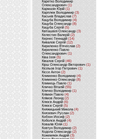
Каретко Володимир
Олександрович
(1)
Кармазін Юрій
(1)
Карплюк Володимир
(3)
Каськів Владислав
(7)
Кацуба Володимир
(4)
Кацуба Олександр
(8)
Кацуба Сергій
(5)
Квіташвілі Олександр
(3)
Келестин Валерій
(2)
Кернес Геннадій
(14)
Кивалов Сергій
(12)
Кириленко В’ячеслав
(2)
Кириленко Павло
Олександрович
(1)
Ківа Ілля
(5)
Ківалов Сергій
(46)
Кірш Олександр Вікторович
(1)
Кісільов Ігор Петрович
(1)
Кіссе Антон
(2)
Клименко Володимир
(4)
Клименко Олександр
(8)
Климець Павло
(1)
Кличко Віталій
(55)
Кличко Володимир
(1)
Клімкін Павло
(4)
Клімов Леонід
(2)
Клюєв Андрій
(6)
Клюєв Сергій
(5)
Княжицький Микола
(4)
Князевич Руслан
(2)
Кобзон Иосиф
(2)
Коболєв Андрій
(4)
Ковалів Юлія
(1)
Ковтун Володимир
(2)
Кодола Олександр
(2)
Кожемякін Андрій
(3)