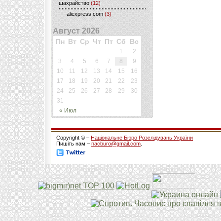
шахрайство
(12)
aliexpress.com
(3)
Август 2026
Пн
Вт
Ср
Чт
Пт
Сб
Вс
1
2
3
4
5
6
7
8
9
10
11
12
13
14
15
16
17
18
19
20
21
22
23
24
25
26
27
28
29
30
31
« Июл
Copyright © –
Національне Бюро Розслідувань України
Пишіть нам –
nacburo@gmail.com
.