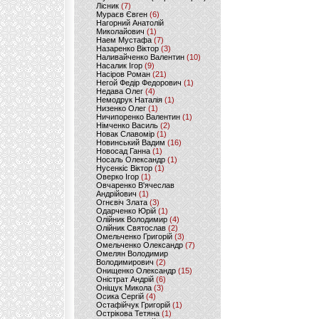
Лісник
(7)
Мураєв Євген
(6)
Нагорний Анатолій
Миколайович
(1)
Наем Мустафа
(7)
Назаренко Віктор
(3)
Наливайченко Валентин
(10)
Насалик Ігор
(9)
Насіров Роман
(21)
Негой Федір Федорович
(1)
Недава Олег
(4)
Немодрук Наталія
(1)
Низенко Олег
(1)
Ничипоренко Валентин
(1)
Німченко Василь
(2)
Новак Славомір
(1)
Новинський Вадим
(16)
Новосад Ганна
(1)
Носаль Олександр
(1)
Нусенкіс Віктор
(1)
Оверко Ігор
(1)
Овчаренко В'ячеслав
Андрійович
(1)
Огнєвіч Злата
(3)
Одарченко Юрій
(1)
Олійник Володимир
(4)
Олійник Святослав
(2)
Омельченко Григорій
(3)
Омельченко Олександр
(7)
Омелян Володимир
Володимирович
(2)
Онищенко Олександр
(15)
Оністрат Андрій
(6)
Оніщук Микола
(3)
Осика Сергій
(4)
Остафійчук Григорій
(1)
Острікова Тетяна
(1)