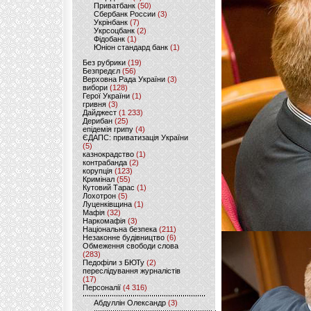
Приватбанк
(50)
Сбербанк России
(3)
Укрінбанк
(7)
Укрсоцбанк
(2)
Фідобанк
(1)
Юніон стандард банк
(1)
Без рубрики
(19)
Безпредєл
(56)
Верховна Рада України
(3)
вибори
(128)
Герої України
(1)
гривня
(3)
Дайджест
(1 233)
Дерибан
(25)
епідемія грипу
(4)
ЄДАПС: приватизація України
(5)
казнокрадство
(1)
контрабанда
(2)
корупція
(123)
Кримінал
(55)
Кутовий Тарас
(1)
Лохотрон
(5)
Луценківщина
(1)
Мафія
(32)
Наркомафія
(3)
Національна безпека
(211)
Незаконне будівництво
(6)
Обмеження свободи слова
(283)
Педофіли з БЮТу
(2)
переслідування журналістів
(17)
Персоналії
(4 316)
Абдуллін Олександр
(3)