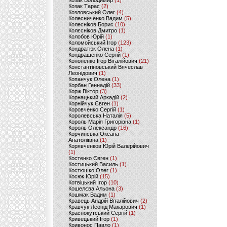
Козак Володимир
(1)
Козак Тарас
(2)
Козловський Олег
(4)
Колесниченко Вадим
(5)
Колесніков Борис
(10)
Колєсніков Дмитро
(1)
Колобов Юрій
(1)
Коломойський Ігор
(123)
Кондратюк Олена
(1)
Кондрашенко Сергій
(1)
Кононенко Ігор Віталійович
(21)
Константіновський Вячеслав
Леонідович
(1)
Копанчук Олена
(1)
Корбан Геннадій
(33)
Корж Віктор
(3)
Корнацький Аркадій
(2)
Корнійчук Євген
(1)
Коровченко Сергій
(1)
Королевська Наталія
(5)
Король Марія Григорівна
(1)
Король Олександр
(16)
Корчинська Оксана
Анатоліївна
(1)
Корявченков Юрій Валерійович
(1)
Костенко Євген
(1)
Костицький Василь
(1)
Костюшко Олег
(1)
Косюк Юрій
(15)
Котвіцький Ігор
(10)
Кошелєва Альона
(3)
Кошмак Вадим
(1)
Кравець Андрій Віталійович
(2)
Кравчук Леонід Макарович
(1)
Краснокутський Сергій
(1)
Кривецький Ігор
(1)
Кривонос Павло
(1)