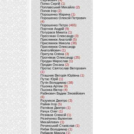
Сергійович
(4)
Попко Сергій
(1)
Поплавський Михайло
(2)
Попов Ігор
(2)
Порошенко Марина
(1)
Порошенко Олексій Петрович
(4)
Порошенко Петро
(465)
Портнов Андрій
(9)
Потураєв Микита
(1)
Прессман Олександр
(3)
Присяжнюк Анатолій
(5)
Присяжнюк Микола
(38)
Присяжнюк Олександр
Анатолійович
(1)
Притула Олена
(3)
Прогнімак Олександр
(35)
Продан Мирослав
(1)
Продан Оксана
(2)
Протас Святослав Вікторович
(1)
Пташник Вікторія Юріївна
(1)
Путас Юрій
(1)
Путін Володимир
(38)
Пшонка Артем
(8)
Пшонка Віктор
(4)
Рабінович Вадим Зіновійович
(6)
Разумков Дмитро
(3)
Райнін Ігор
(5)
Ратніков Дмитро
(1)
Рачук Олег
(1)
Резніков Олексій
(1)
Резніченко Валентин
Михайлович
(1)
Речинський Станіслав
(1)
Рибак Володимир
(1)
Рибаков Микола
(1)