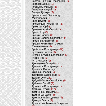
Горган (Лялька) Олександр
(1)
Гордеєв Денис
(1)
Гордієнко Микола
(1)
Гордійчук Андрій
(1)
Гордон Дмитро
(7)
Грановський Олександр
Михайлович
(10)
Гриб Вадим
(1)
Григоришин Костянтин
(5)
Гримчак Юрій
(1)
Гриневецький Сергій
(1)
Гринів Ігор
(3)
Грицак Василь
(2)
Грицак Василь Сергійович
(4)
Гриценко Анатолій
(8)
Грішин Костянтин (Семен
Семенченко)
(8)
Гройсман Володимир
(62)
Губський Богдан
(3)
Гудзь Наталія Ярославівна
(2)
Гужва Ігор
(1)
Гута Микола
(1)
Давиденко Валерій
(1)
Данилець Володимир
(1)
Данилюк Олександр
Олександрович
(6)
Данченко Олександр
(3)
Дегрик Олена
(1)
Дейдей Євген Сергійович
(9)
Дейнеко Сергій
(1)
Демішкан Володимир
(1)
Демчак Руслан
(12)
Демченко Людмила
(1)
Демчина Павло
(4)
Демчишин Володимир
(5)
Демчук Ольга
(1)
Денисенко Анатолій Петрович