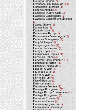
Осьмухін Сергій
(2)
Охендовський Михайло
(14)
Оцерклевич Олексій
(1)
Павелко Андрій
(2)
Павленко (Хорт) Юрій
(1)
Павленко Олександра
(1)
Павленко Олексій Михайлович
(3)
Павліш Павло
(1)
Палиця Ігор
(3)
Палютін Філіп
(1)
Парамонов Віктор
(1)
Парамонова Олександра
(1)
Парасюк Володимир
(4)
Парубій Андрій
(9)
Парцхаладзе Лев
(1)
Паршин Константин
(1)
Пастух Тарас
(1)
Пашинський Сергій
(71)
Петренко Павло
(4)
Петухов Сергій Ігорович
(1)
Пилипишин Віктор
(25)
Писарук Олександр
(2)
Пишний Андрій
(6)
Пімахова Діна
(1)
Пінчук Андрій
(2)
Пінчук Віктор
(6)
Пісний Василь
(2)
Плачков Іван
(1)
Плотнікова Оксана
(1)
Полищук Володимир
(2)
Поліщук Віктор Степанович
(1)
Поліщук Володимир
(1)
Полторак Степан
(3)
Поляков Максим
(7)
Понамарчук Дмитро
(1)
Пономарьов Олександр