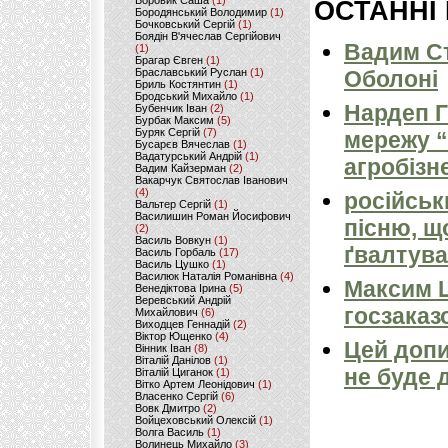
Боровик Саша
(1)
ОСТАННІ
Бородянський Володимир
(1)
Бочковський Сергій
(1)
Боядін В'ячеслав Сергійович
Вадим Ст
(1)
Брагар Євген
(1)
Браславський Руслан
(1)
Оболоні
Бриль Костянтин
(1)
Бродський Михайло
(1)
Нардеп 
Бубенчик Іван
(2)
Бурбак Максим
(5)
Буряк Сергій
(7)
мережу “
Бусарєв Вячеслав
(1)
Вадатурський Андрій
(1)
агробізн
Вадим Кайзерман
(2)
Вакарчук Святослав Іванович
(4)
російськ
Вальтер Сергій
(1)
Василишин Роман Йосифович
пісню, щ
(2)
Василь Вовкун
(1)
ґвалтува
Василь Горбаль
(17)
Василь Цушко
(1)
Василюк Наталія Романівна
(4)
Максим 
Венедіктова Ірина
(5)
Веревський Андрій
госзаказ
Михайлович
(6)
Виходцев Геннадій
(2)
Віктор Ющенко
(4)
Цей допи
Вінник Іван
(8)
Віталій Данілов
(1)
не буде 
Віталій Циганок
(1)
Вітко Артем Леонідович
(1)
Власенко Сергій
(6)
Вовк Дмитро
(2)
Войцеховський Олексій
(1)
Волга Василь
(1)
Волинець Михайло
(3)