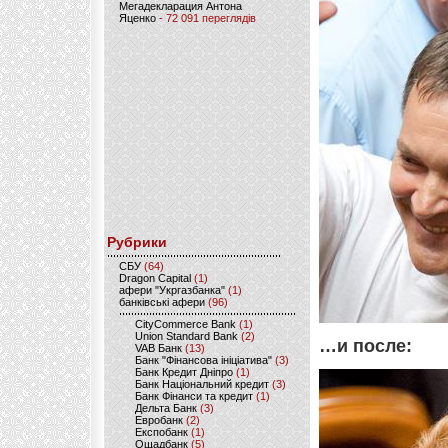
Мегадекларация Антона
Яценко
- 72 091 переглядів
Рубрики
CБУ
(64)
Dragon Capital
(1)
афери "Укргазбанка"
(1)
банківські афери
(96)
CityCommerce Bank
(1)
Union Standard Bank
(2)
…и после:
VAB Банк
(13)
Банк "Фінансова ініціатива"
(3)
Банк Кредит Дніпро
(1)
Банк Національний кредит
(3)
Банк Фінанси та кредит
(1)
Дельта Банк
(3)
Евробанк
(2)
Експобанк
(1)
Ощадбанк
(5)