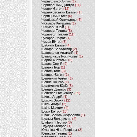
Чернушенко Антон
(1)
Чернявський Дмитро
(11)
Черняк Євген
(12)
Черняховський Віталій
(1)
Черпіцький Олег
(6)
Черпіцький Олександр
(6)
Чижмарь Катерина
(1)
Чижмарь Юрій
(1)
Чорновіл Тетяна
(5)
Чорновол Тетяна
(11)
Чубаров Рефат
(1)
Чумак Віктор
(3)
Шабунін Віталій
(4)
Шандра Володимир
(2)
Шаповалов Анатолій
(1)
Шапошніков Ростислав
(1)
Шарий Анатолий
(6)
Шахов Сергій
(2)
Швайка Ігор
(1)
Шевляк Ілля
(3)
Шевцов Євген
(1)
Шевченко Артем
(1)
Шевченко Ігор
(1)
Шеляженко Юрій
(6)
Шенцев Дмитро
(3)
Шепелев Олександр
(39)
Шипко Андрій
(1)
Шкиряк Зорян
(12)
Шкіль Андрій
(2)
Шкіль Максим
(4)
Шокін Віктор
(15)
Шпак Василь Федорович
(1)
Шульга Володимир
(4)
Шуфрич Нестор
(8)
Эдуард Багиров
(1)
Южаніна Ніна Петрівна
(2)
Юзькова Тетяна
(2)