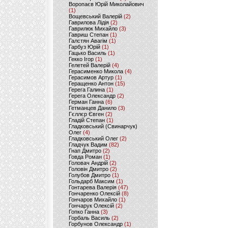
Воропаєв Юрій Миколайович
(1)
Вощевський Валерій
(2)
Гаврилова Лідія
(2)
Гаврилюк Михайло
(3)
Гавриш Степан
(1)
Галстян Авагім
(1)
Гарбуз Юрій
(1)
Гацько Василь
(1)
Гекко Ігор
(1)
Гелетей Валерій
(4)
Герасименко Микола
(4)
Герасимов Артур
(1)
Геращенко Антон
(15)
Герега Галина
(1)
Герега Олександр
(2)
Герман Ганна
(6)
Гетманцев Данило
(3)
Гєллєр Євген
(2)
Гладій Степан
(1)
Гладковський (Свинарчук)
Олег
(4)
Гладковський Олег
(2)
Гладчук Вадим
(82)
Гнап Дмитро
(2)
Говда Роман
(1)
Головач Андрій
(2)
Головін Дмитро
(2)
Голубов Дмитро
(1)
Гольдарб Максим
(1)
Гонтарева Валерія
(47)
Гончаренко Олексій
(8)
Гончаров Михайло
(1)
Гончарук Олексій
(2)
Гопко Ганна
(3)
Горбаль Василь
(2)
Горбунов Олександр
(1)