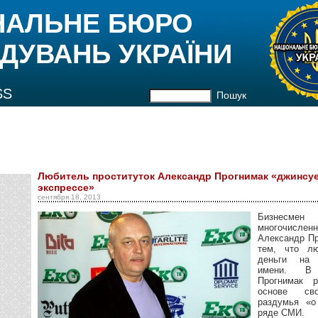
НАЛЬНЕ БЮРО
ДУВАНЬ УКРАЇНИ
SS
Пошук
Любитель проституток Александр Прогнимак «джинсуе
экспрессе»
сентября 18, 2013
Бизнесмен
многочислен
Александр Пр
тем, что лю
деньги на 
имени. В 
Прогнимак 
основе сво
раздумья «о
ряде СМИ.