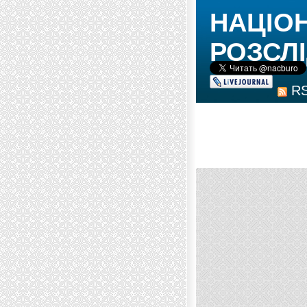
НАЦІО
РОЗСЛІ
R