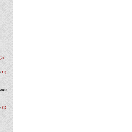
(2)
ч
(1)
сович
ч
(1)