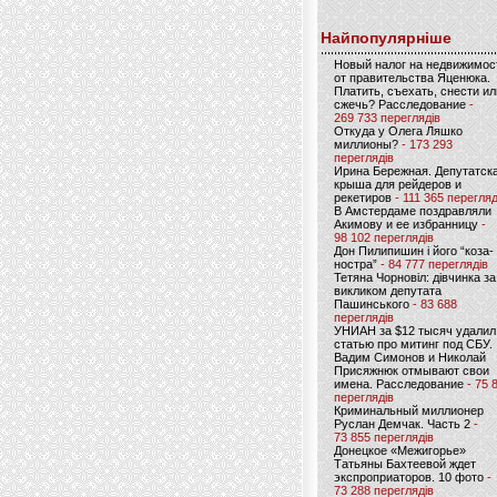
Найпопулярніше
Новый налог на недвижимос
от правительства Яценюка.
Платить, съехать, снести ил
сжечь? Расследование
-
269 733 переглядів
Откуда у Олега Ляшко
миллионы?
- 173 293
переглядів
Ирина Бережная. Депутатск
крыша для рейдеров и
рекетиров
- 111 365 перегляд
В Амстердаме поздравляли
Акимову и ее избранницу
-
98 102 переглядів
Дон Пилипишин і його “коза-
ностра”
- 84 777 переглядів
Тетяна Чорновіл: дівчинка за
викликом депутата
Пашинського
- 83 688
переглядів
УНИАН за $12 тысяч удалил
статью про митинг под СБУ.
Вадим Симонов и Николай
Присяжнюк отмывают свои
имена. Расследование
- 75 
переглядів
Криминальный миллионер
Руслан Демчак. Часть 2
-
73 855 переглядів
Донецкое «Межигорье»
Татьяны Бахтеевой ждет
экспроприаторов. 10 фото
-
73 288 переглядів