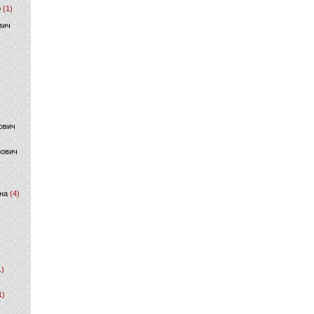
р
(1)
вич
ович
фович
на
(4)
1)
1)