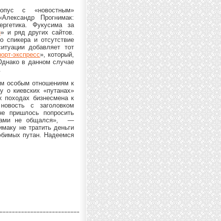
опус с «новостным»
«Александр Прогнимак:
ергетика. Фукусима за
o
» и ряд других сайтов.
о спикера и отсутствие
ситуации добавляет тот
орт-экспресс
», который,
 Однако в данном случае
.
ам особым отношениям к
у о киевских «путанах»
х походах бизнесмена к
 новость с заголовком
не пришлось попросить
тками не общался», —
имаку не тратить деньги
юбимых путан. Надеемся