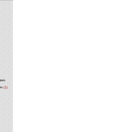
)
ович
ич
(1)