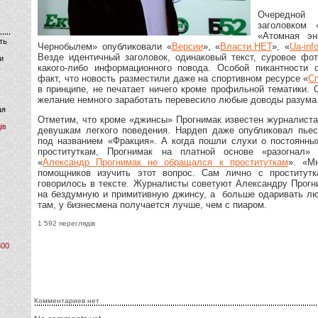
Очередной 
заголовком 
«Атомная эн
ть
Чернобылем» опубликовали «
Версии
», «
Власти.НЕТ
», «
Ua-inf
Везде идентичный заголовок, одинаковый текст, суровое фот
и
какого-либо информационного повода. Особой пикантности 
факт, что новость разместили даже на спортивном ресурсе «
Сп
в принципе, не печатает ничего кроме профильной тематики.
желание немного заработать перевесило любые доводы разума
ая
Отметим, что кроме «джинсы» Прогнимак известен журналист
ів
девушкам легкого поведения. Нардеп даже опубликовал пьес
под названием «Фракция». А когда пошли слухи о постоянны
проституткам, Прогнимак на платной основе «разогнал»
«
Александр Прогнимак не обращался к проституткам
». «М
помощников изучить этот вопрос. Сам лично с проститу
говорилось в тексте. Журналисты советуют Александру Прогн
на бездумную и примитивную джинсу, а больше одаривать л
там, у бизнесмена получается лучше, чем с пиаром.
1 592 переглядів
800
Комментариев нет