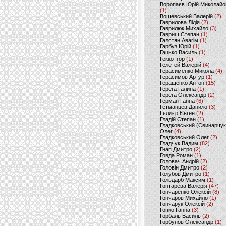
Воропаєв Юрій Миколайо
(1)
Вощевський Валерій
(2)
Гаврилова Лідія
(2)
Гаврилюк Михайло
(3)
Гавриш Степан
(1)
Галстян Авагім
(1)
Гарбуз Юрій
(1)
Гацько Василь
(1)
Гекко Ігор
(1)
Гелетей Валерій
(4)
Герасименко Микола
(4)
Герасимов Артур
(1)
Геращенко Антон
(15)
Герега Галина
(1)
Герега Олександр
(2)
Герман Ганна
(6)
Гетманцев Данило
(3)
Гєллєр Євген
(2)
Гладій Степан
(1)
Гладковський (Свинарчук
Олег
(4)
Гладковський Олег
(2)
Гладчук Вадим
(82)
Гнап Дмитро
(2)
Говда Роман
(1)
Головач Андрій
(2)
Головін Дмитро
(2)
Голубов Дмитро
(1)
Гольдарб Максим
(1)
Гонтарева Валерія
(47)
Гончаренко Олексій
(8)
Гончаров Михайло
(1)
Гончарук Олексій
(2)
Гопко Ганна
(3)
Горбаль Василь
(2)
Горбунов Олександр
(1)