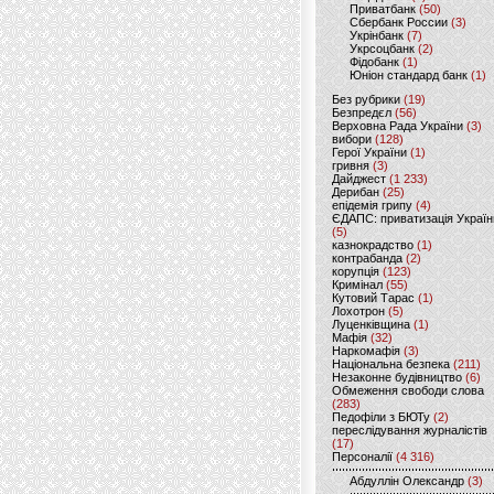
Приватбанк
(50)
Сбербанк России
(3)
Укрінбанк
(7)
Укрсоцбанк
(2)
Фідобанк
(1)
Юніон стандард банк
(1)
Без рубрики
(19)
Безпредєл
(56)
Верховна Рада України
(3)
вибори
(128)
Герої України
(1)
гривня
(3)
Дайджест
(1 233)
Дерибан
(25)
епідемія грипу
(4)
ЄДАПС: приватизація Україн
(5)
казнокрадство
(1)
контрабанда
(2)
корупція
(123)
Кримінал
(55)
Кутовий Тарас
(1)
Лохотрон
(5)
Луценківщина
(1)
Мафія
(32)
Наркомафія
(3)
Національна безпека
(211)
Незаконне будівництво
(6)
Обмеження свободи слова
(283)
Педофіли з БЮТу
(2)
переслідування журналістів
(17)
Персоналії
(4 316)
Абдуллін Олександр
(3)