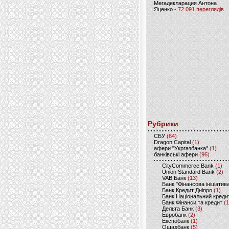
Мегадекларация Антона
Яценко
- 72 091 переглядів
Рубрики
CБУ
(64)
Dragon Capital
(1)
афери "Укргазбанка"
(1)
банківські афери
(96)
CityCommerce Bank
(1)
Union Standard Bank
(2)
VAB Банк
(13)
Банк "Фінансова ініціатив
Банк Кредит Дніпро
(1)
Банк Національний креди
Банк Фінанси та кредит
(1
Дельта Банк
(3)
Евробанк
(2)
Експобанк
(1)
Ощадбанк
(5)