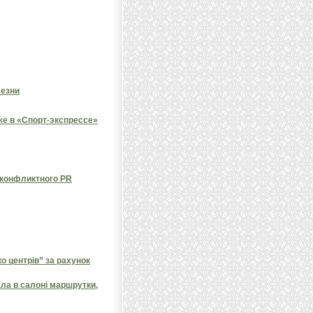
лезни
е в «Спорт-экспрессе»
 конфликтного PR
 центрів” за рахунок
ала в салоні маршрутки,