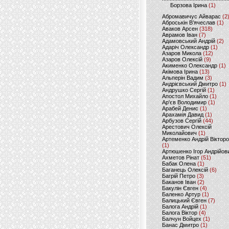
Борзова Ірина
(1)
Абромавичус Айварас
(2
Аброськін В’ячеслав
(1)
Аваков Арсен
(318)
Аврамов Іван
(7)
Адамовський Андрій
(2)
Адаріч Олександр
(1)
Азаров Микола
(12)
Азаров Олексій
(9)
Акименко Олександр
(1)
Акімова Ірина
(13)
Альперін Вадим
(3)
Андрієвський Дмитро
(1)
Андрушко Сергій
(1)
Апостол Михайло
(1)
Ар'єв Володимир
(1)
Арабей Денис
(1)
Арахамія Давид
(1)
Арбузов Сергій
(44)
Арестович Олексій
Миколайович
(1)
Артеменко Андрій Віктор
(1)
Артюшенко Ігор Андрійов
Ахметов Рінат
(51)
Бабак Олена
(1)
Баганець Олексій
(6)
Багрій Петро
(3)
Баканов Іван
(2)
Бакулін Євген
(4)
Баленко Артур
(1)
Балицький Євген
(7)
Балога Андрій
(1)
Балога Віктор
(4)
Балчун Войцех
(1)
Банас Дмитро
(1)