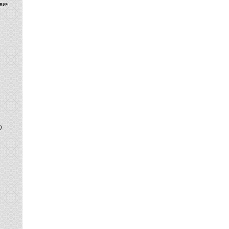
вич
)