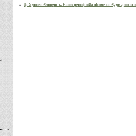
Цей допис блокують. Наша русофобія ніколи не буде достат
и