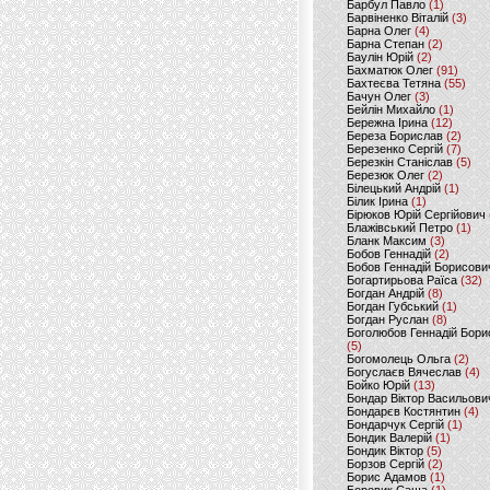
Барбул Павло
(1)
Барвіненко Віталій
(3)
Барна Олег
(4)
Барна Степан
(2)
Баулін Юрій
(2)
Бахматюк Олег
(91)
Бахтеєва Тетяна
(55)
Бачун Олег
(3)
Бейлін Михайло
(1)
Бережна Ірина
(12)
Береза Борислав
(2)
Березенко Сергій
(7)
Березкін Станіслав
(5)
Березюк Олег
(2)
Білецький Андрій
(1)
Білик Ірина
(1)
Бірюков Юрій Сергійович
Блажівський Петро
(1)
Бланк Максим
(3)
Бобов Геннадій
(2)
Бобов Геннадій Борисови
Богартирьова Раїса
(32)
Богдан Андрій
(8)
Богдан Губський
(1)
Богдан Руслан
(8)
Боголюбов Геннадій Бори
(5)
Богомолець Ольга
(2)
Богуслаєв Вячеслав
(4)
Бойко Юрій
(13)
Бондар Віктор Васильови
Бондарєв Костянтин
(4)
Бондарчук Сергій
(1)
Бондик Валерій
(1)
Бондик Віктор
(5)
Борзов Сергiй
(2)
Борис Адамов
(1)