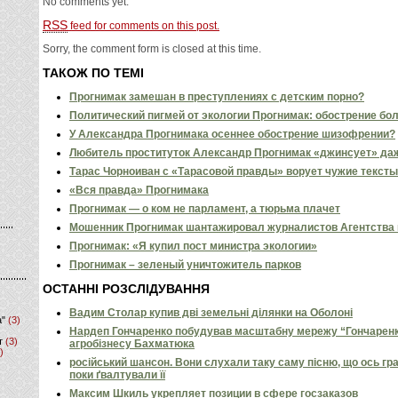
No comments yet.
RSS
feed for comments on this post.
Sorry, the comment form is closed at this time.
ТАКОЖ ПО ТЕМІ
Прогнимак замешан в преступлениях с детским порно?
Политический пигмей от экологии Прогнимак: обострение бо
У Александра Прогнимака осеннее обострение шизофрении?
Любитель проституток Александр Прогнимак «джинсует» даж
Тарас Чорноиван с «Тарасовой правды» ворует чужие тексты
«Вся правда» Прогнимака
Прогнимак — о ком не парламент, а тюрьма плачет
Мошенник Прогнимак шантажировал журналистов Агентства
Прогнимак: «Я купил пост министра экологии»
Прогнимак – зеленый уничтожитель парков
ОСТАННІ РОЗСЛІДУВАННЯ
Вадим Столар купив дві земельні ділянки на Оболоні
а"
(3)
Нардеп Гончаренко побудував масштабну мережу “Гончаренко
т
(3)
агробізнесу Бахматюка
)
російський шансон. Вони слухали таку саму пісню, що ось гр
поки ґвалтували її
Максим Шкиль укрепляет позиции в сфере госзаказов