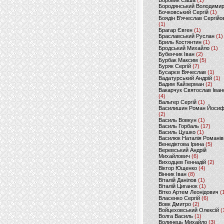
Боровик Саша
(1)
Бородянський Володими
Бочковський Сергій
(1)
Боядін В'ячеслав Сергійо
(1)
Брагар Євген
(1)
Браславський Руслан
(1)
Бриль Костянтин
(1)
Бродський Михайло
(1)
Бубенчик Іван
(2)
Бурбак Максим
(5)
Буряк Сергій
(7)
Бусарєв Вячеслав
(1)
Вадатурський Андрій
(1)
Вадим Кайзерман
(2)
Вакарчук Святослав Іван
(4)
Вальтер Сергій
(1)
Василишин Роман Йоси
(2)
Василь Вовкун
(1)
Василь Горбаль
(17)
Василь Цушко
(1)
Василюк Наталія Романів
Венедіктова Ірина
(5)
Веревський Андрій
Михайлович
(6)
Виходцев Геннадій
(2)
Віктор Ющенко
(4)
Вінник Іван
(8)
Віталій Данілов
(1)
Віталій Циганок
(1)
Вітко Артем Леонідович
(
Власенко Сергій
(6)
Вовк Дмитро
(2)
Войцеховський Олексій
(
Волга Василь
(1)
Волинець Михайло
(3)