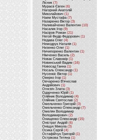
Лісник
(7)
Мураєв Євген
(6)
Нагорний Анатолій
Миколайович
(1)
Наем Мустафа
(7)
Назаренко Віктор
(3)
Наливайченко Валентин
(10)
Насалик Ігор
(9)
Насіров Роман
(21)
Негой Федір Федорович
(1)
Недава Олег
(4)
Немодрук Наталія
(1)
Низенко Олег
(1)
Ничипоренко Валентин
(1)
Німченко Василь
(2)
Новак Славомір
(1)
Новинський Вадим
(16)
Новосад Ганна
(1)
Носаль Олександр
(1)
Нусенкіс Віктор
(1)
Оверко Ігор
(1)
Овчаренко В'ячеслав
Андрійович
(1)
Огнєвіч Злата
(3)
Одарченко Юрій
(1)
Олійник Володимир
(4)
Олійник Святослав
(2)
Омельченко Григорій
(3)
Омельченко Олександр
(7)
Омелян Володимир
Володимирович
(2)
Онищенко Олександр
(15)
Оністрат Андрій
(6)
Оніщук Микола
(3)
Осика Сергій
(4)
Остафійчук Григорій
(1)
Острікова Тетяна
(1)