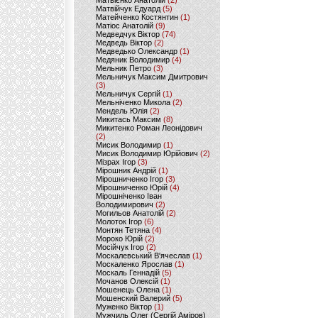
Матвієнко Анатолій
(2)
Матвійчук Едуард
(5)
Матейченко Костянтин
(1)
Матіос Анатолій
(9)
Медведчук Віктор
(74)
Медведь Віктор
(2)
Медведько Олександр
(1)
Медяник Володимир
(4)
Мельник Петро
(3)
Мельничук Максим Дмитрович
(3)
Мельничук Сергій
(1)
Мельніченко Микола
(2)
Мендель Юлія
(2)
Микитась Максим
(8)
Микитенко Роман Леонідович
(2)
Мисик Володимир
(1)
Мисик Володимир Юрійович
(2)
Мізрах Ігор
(3)
Мірошник Андрій
(1)
Мірошниченко Ігор
(3)
Мірошниченко Юрій
(4)
Мірошніченко Іван
Володимирович
(2)
Могильов Анатолій
(2)
Молоток Ігор
(6)
Монтян Тетяна
(4)
Мороко Юрій
(2)
Мосійчук Ігор
(2)
Москалевський В'ячеслав
(1)
Москаленко Ярослав
(1)
Москаль Геннадій
(5)
Мочанов Олексій
(1)
Мошенець Олена
(1)
Мошенский Валерий
(5)
Муженко Віктор
(1)
Мужчиль Олег (Сергій Аміров)