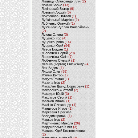
Лівшиць Олександр Ілліч
(2)
Ложкін Борис
(13)
Лозінський Віктор
(9)
Лозовий Андрій
(6)
Локтіонова Наталя
(1)
Лубківський Маркіян
(1)
Лубченко Олексій
(1)
Лук'янчук Руслан Валерійович
(2)
Лукаш Олена
(3)
Луценко Ігор
(4)
Луценко Ірина
(14)
Луценко Юрій
(94)
Львов Богдан
(1)
Льовочкін Сергій
(29)
Льовочкіна Юлія
(7)
Любченко Олексій
(1)
Лялька (Горган) Олександр
(4)
Лях Вадим
(1)
Ляшко Олег
(85)
М'ялик Віктор
(1)
Магута Роман
(1)
Мазепа Ігор
(2)
Макар'ян Давид Борисович
(1)
Макаренко Анатолій
(2)
Македон Юрій
(3)
Максімов Сергій
(1)
Маліков Віталій
(1)
Малінін Олександр
(1)
Манцуров Игорь
(1)
Маркевич Ярослав
Володимирович
(1)
Марков Ігор
(2)
Мартиненко Микола
(26)
Марушевська Юлія
(3)
Маслов Юрій Костянтинович
(2)