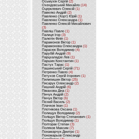
Осьмухін Сергій
(2)
Охендовський Михайло
(14)
Оцерклевич Олексій
(1)
Павелко Андрій
(2)
Павленко (Хорт) Юрій
(1)
Павленко Олександра
(1)
Павленко Олексій Михайлович
(3)
Павліш Павло
(1)
Палиця Ігор
(3)
Палютін Філіп
(1)
Парамонов Віктор
(1)
Парамонова Олександра
(1)
Парасюк Володимир
(4)
Парубій Андрій
(9)
Парцхаладзе Лев
(1)
Паршин Константин
(1)
Пастух Тарас
(1)
Пашинський Сергій
(71)
Петренко Павло
(4)
Петухов Сергій Ігорович
(1)
Пилипишин Віктор
(25)
Писарук Олександр
(2)
Пишний Андрій
(6)
Пімахова Діна
(1)
Пінчук Андрій
(2)
Пінчук Віктор
(6)
Пісний Василь
(2)
Плачков Іван
(1)
Плотнікова Оксана
(1)
Полищук Володимир
(2)
Поліщук Віктор Степанович
(1)
Поліщук Володимир
(1)
Полторак Степан
(3)
Поляков Максим
(7)
Понамарчук Дмитро
(1)
Пономарьов Олександр