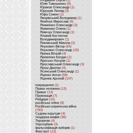
Юлдашев Сергій
(1)
Юлія Тимошенко
(8)
Юраков Олександр
(1)
Юрушев Леонід
(3)
Юфа Семен
(1)
Яворівський Володимир
(1)
Якибчук Мирослав
(5)
Якименко Олександр
(3)
Якименко Олена
(1)
Якімчук Олександр
(1)
Яловий Костянтин
Володимирович
(1)
Янковський Микола
(2)
Янукович Віктор
(64)
Янукович Олександр
(20)
Ярема Віталій
(4)
Яременко Богдан
(1)
Яресько Наталія
(1)
Ярославський Олександр
(3)
Ярош Дмитро
(4)
Ясинський Олександр
(1)
Яценко Антон
(58)
Яценюк Арсеній
(147)
покращення
(1)
Права человека
(13)
Приват
(13)
Провокація
(7)
Рейдери
(15)
російська гебня
(8)
Російсько-українська війна
(793)
Судова корупція
(4)
тендерна мафія
(36)
Тероризм
(4)
Укрсоцбанк
(3)
фальсифікація виборів
(1)
Фокстрот
(13)