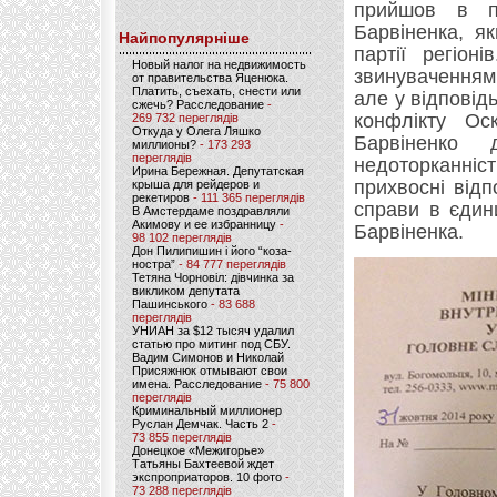
прийшов в п
Барвіненка, я
Найпопулярніше
партії регіон
Новый налог на недвижимость
звинуваченням
от правительства Яценюка.
Платить, съехать, снести или
але у відповід
сжечь? Расследование
-
конфлікту Ос
269 732 переглядів
Откуда у Олега Ляшко
Барвіненко
миллионы?
- 173 293
переглядів
недоторканніст
Ирина Бережная. Депутатская
прихвосні від
крыша для рейдеров и
рекетиров
- 111 365 переглядів
справи в єдин
В Амстердаме поздравляли
Акимову и ее избранницу
-
Барвіненка.
98 102 переглядів
Дон Пилипишин і його “коза-
ностра”
- 84 777 переглядів
Тетяна Чорновіл: дівчинка за
викликом депутата
Пашинського
- 83 688
переглядів
УНИАН за $12 тысяч удалил
статью про митинг под СБУ.
Вадим Симонов и Николай
Присяжнюк отмывают свои
имена. Расследование
- 75 800
переглядів
Криминальный миллионер
Руслан Демчак. Часть 2
-
73 855 переглядів
Донецкое «Межигорье»
Татьяны Бахтеевой ждет
экспроприаторов. 10 фото
-
73 288 переглядів