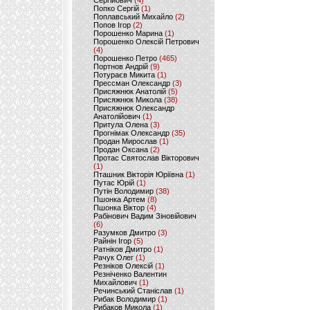
Сергійович
(4)
Попко Сергій
(1)
Поплавський Михайло
(2)
Попов Ігор
(2)
Порошенко Марина
(1)
Порошенко Олексій Петрович
(4)
Порошенко Петро
(465)
Портнов Андрій
(9)
Потураєв Микита
(1)
Прессман Олександр
(3)
Присяжнюк Анатолій
(5)
Присяжнюк Микола
(38)
Присяжнюк Олександр
Анатолійович
(1)
Притула Олена
(3)
Прогнімак Олександр
(35)
Продан Мирослав
(1)
Продан Оксана
(2)
Протас Святослав Вікторович
(1)
Пташник Вікторія Юріївна
(1)
Путас Юрій
(1)
Путін Володимир
(38)
Пшонка Артем
(8)
Пшонка Віктор
(4)
Рабінович Вадим Зіновійович
(6)
Разумков Дмитро
(3)
Райнін Ігор
(5)
Ратніков Дмитро
(1)
Рачук Олег
(1)
Резніков Олексій
(1)
Резніченко Валентин
Михайлович
(1)
Речинський Станіслав
(1)
Рибак Володимир
(1)
Рибаков Микола
(1)