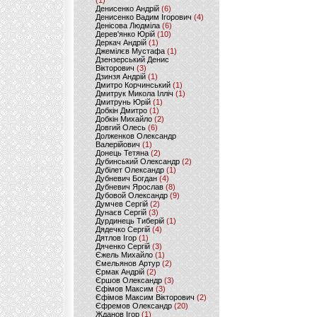
(1)
Денисенко Андрій
(6)
Денисенко Вадим Ігорович
(4)
Денісова Людміла
(6)
Дерев'янко Юрій
(10)
Деркач Андрій
(1)
Джемілєв Мустафа
(1)
Дзензерський Денис
Вікторович
(3)
Дзинзя Андрій
(1)
Дмитро Корчинський
(1)
Дмитрук Микола Ілліч
(1)
Дмитрунь Юрій
(1)
Добкін Дмитро
(1)
Добкін Михайло
(2)
Довгий Олесь
(6)
Долженков Олександр
Валерійович
(1)
Донець Тетяна
(2)
Дубинський Олександр
(2)
Дубілет Олександр
(1)
Дубневич Богдан
(4)
Дубневич Ярослав
(8)
Дубовой Олександр
(9)
Думчев Сергій
(2)
Дунаєв Сергій
(3)
Дурдинець Тиберій
(1)
Дядечко Сергій
(4)
Дятлов Ігор
(1)
Дяченко Сергій
(3)
Єжель Михайло
(1)
Ємельянов Артур
(2)
Єрмак Андрій
(2)
Єршов Олександр
(3)
Єфімов Максим
(3)
Єфімов Максим Вікторович
(2)
Єфремов Олександр
(20)
Жданов Ігор
(1)