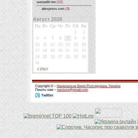
шахрайство
(12)
aliexpress.com
(3)
Август 2026
Пн
Вт
Ср
Чт
Пт
Сб
Вс
1
2
3
4
5
6
7
8
9
10
11
12
13
14
15
16
17
18
19
20
21
22
23
24
25
26
27
28
29
30
31
« Июл
Copyright © –
Національне Бюро Розслідувань України
Пишіть нам –
nacburo@gmail.com
.