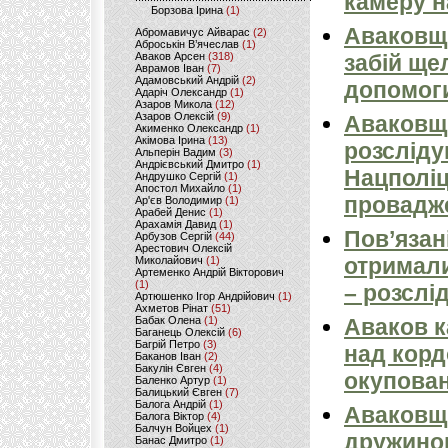
камеру н
Борзова Ірина
(1)
Аваковщи
Абромавичус Айварас
(2)
Аброськін В’ячеслав
(1)
Аваков Арсен
(318)
забій ще
Аврамов Іван
(7)
Адамовський Андрій
(2)
допомоги
Адаріч Олександр
(1)
Азаров Микола
(12)
Азаров Олексій
(9)
Аваковщи
Акименко Олександр
(1)
Акімова Ірина
(13)
розсліду
Альперін Вадим
(3)
Андрієвський Дмитро
(1)
Нацполіц
Андрушко Сергій
(1)
Апостол Михайло
(1)
провадж
Ар'єв Володимир
(1)
Арабей Денис
(1)
Арахамія Давид
(1)
Пов’язан
Арбузов Сергій
(44)
Арестович Олексій
отримали
Миколайович
(1)
Артеменко Андрій Вікторович
(1)
– розслі
Артюшенко Ігор Андрійович
(1)
Ахметов Рінат
(51)
Бабак Олена
(1)
Аваков к
Баганець Олексій
(6)
Багрій Петро
(3)
над кордо
Баканов Іван
(2)
Бакулін Євген
(4)
окупован
Баленко Артур
(1)
Балицький Євген
(7)
Балога Андрій
(1)
Аваковщи
Балога Віктор
(4)
Балчун Войцех
(1)
дружиною
Банас Дмитро
(1)