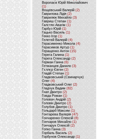
Воропаєв Юрій Миколайович
(1)
Вощевський Валерій
(2)
Гаврилова Лідія
(2)
Гаврилюк Михайло
(3)
Гавриш Степан
(1)
Галстян Авагім
(1)
Гарбуз Юрій
(1)
Гацько Василь
(1)
Гекко Ігор
(1)
Гелетей Валерій
(4)
Герасименко Микола
(4)
Герасимов Артур
(1)
Геращенко Антон
(15)
Герега Галина
(1)
Герега Олександр
(2)
Герман Ганна
(6)
Гетманцев Данило
(3)
Гєллєр Євген
(2)
Гладій Степан
(1)
Гладковський (Свинарчук)
Олег
(4)
Гладковський Олег
(2)
Гладчук Вадим
(82)
Гнап Дмитро
(2)
Говда Роман
(1)
Головач Андрій
(2)
Головін Дмитро
(2)
Голубов Дмитро
(1)
Гольдарб Максим
(1)
Гонтарева Валерія
(47)
Гончаренко Олексій
(8)
Гончаров Михайло
(1)
Гончарук Олексій
(2)
Гопко Ганна
(3)
Горбаль Василь
(2)
Горбунов Олександр
(1)