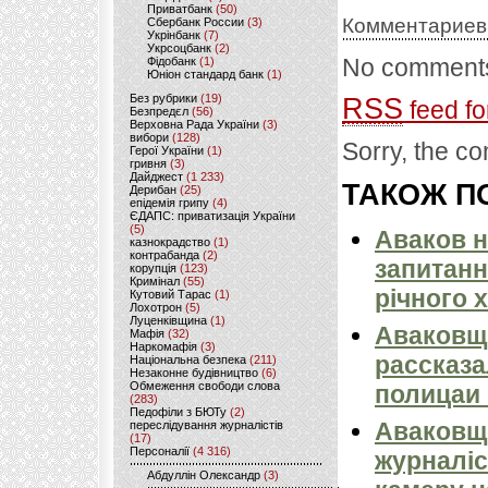
Приватбанк
(50)
Комментариев
Сбербанк России
(3)
Укрінбанк
(7)
Укрсоцбанк
(2)
No comments
Фідобанк
(1)
Юніон стандард банк
(1)
Без рубрики
(19)
RSS
feed fo
Безпредєл
(56)
Верховна Рада України
(3)
вибори
(128)
Sorry, the co
Герої України
(1)
гривня
(3)
Дайджест
(1 233)
ТАКОЖ ПО
Дерибан
(25)
епідемія грипу
(4)
ЄДАПС: приватизація України
(5)
Аваков н
казнокрадство
(1)
контрабанда
(2)
запитанн
корупція
(123)
Кримінал
(55)
річного 
Кутовий Тарас
(1)
Лохотрон
(5)
Луценківщина
(1)
Аваковщ
Мафія
(32)
Наркомафія
(3)
рассказа
Національна безпека
(211)
Незаконне будівництво
(6)
Обмеження свободи слова
полицаи 
(283)
Педофіли з БЮТу
(2)
Аваковщи
переслідування журналістів
(17)
Персоналії
(4 316)
журналіс
Абдуллін Олександр
(3)