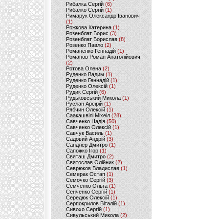
Рибалка Сергій
(6)
Рибалко Сергій
(1)
Римарук Олександр Іванович
(1)
Рожкова Катерина
(1)
Розенблат Борис
(3)
Розенблат Борислав
(8)
Розенко Павло
(2)
Романенко Геннадій
(1)
Романов Роман Анатолійович
(2)
Ротова Олена
(2)
Руденко Вадим
(1)
Руденко Геннадій
(1)
Руденко Олексій
(1)
Рудик Сергій
(6)
Рудьковський Микола
(1)
Руслан Арсірій
(1)
Рябчин Олексій
(1)
Саакашвілі Міхеіл
(28)
Савченко Надія
(50)
Савченко Олексій
(1)
Савчук Василь
(1)
Садовий Андрій
(3)
Сандлер Дмитро
(1)
Сапожко Ігор
(1)
Святаш Дмитро
(2)
Святослав Олійник
(2)
Севрюков Владислав
(1)
Семерак Остап
(1)
Семочко Сергій
(3)
Семченко Ольга
(1)
Сенченко Сергій
(1)
Середюк Олексій
(1)
Серпокрилов Віталій
(1)
Сивохо Сергій
(1)
Сивульський Микола
(2)