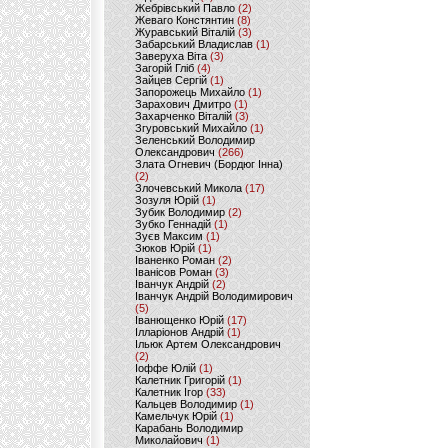
Жебрівський Павло
(2)
Жеваго Констянтин
(8)
Журавський Віталій
(3)
Забарський Владислав
(1)
Заверуха Віта
(3)
Загорій Гліб
(4)
Зайцев Сергій
(1)
Запорожець Михайло
(1)
Зарахович Дмитро
(1)
Захарченко Віталій
(3)
Згуровський Михайло
(1)
Зеленський Володимир
Олександрович
(266)
Злата Огневич (Бордюг Інна)
(2)
Злочевський Микола
(17)
Зозуля Юрій
(1)
Зубик Володимир
(2)
Зубко Геннадій
(1)
Зуєв Максим
(1)
Зюков Юрій
(1)
Іваненко Роман
(2)
Іванісов Роман
(3)
Іванчук Андрій
(2)
Іванчук Андрій Володимирович
(5)
Іванющенко Юрій
(17)
Ілларіонов Андрій
(1)
Ільюк Артем Олександрович
(2)
Іоффе Юлій
(1)
Калетник Григорій
(1)
Калетник Ігор
(33)
Кальцев Володимир
(1)
Камельчук Юрій
(1)
Карабань Володимир
Миколайович
(1)