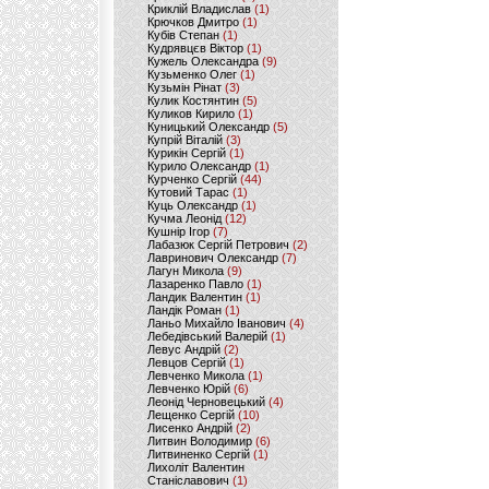
Криклій Владислав
(1)
Крючков Дмитро
(1)
Кубів Степан
(1)
Кудрявцєв Віктор
(1)
Кужель Олександра
(9)
Кузьменко Олег
(1)
Кузьмін Рінат
(3)
Кулик Костянтин
(5)
Куликов Кирило
(1)
Куницький Олександр
(5)
Купрій Віталій
(3)
Курикін Сергій
(1)
Курило Олександр
(1)
Курченко Сергій
(44)
Кутовий Тарас
(1)
Куць Олександр
(1)
Кучма Леонід
(12)
Кушнір Ігор
(7)
Лабазюк Сергій Петрович
(2)
Лавринович Олександр
(7)
Лагун Микола
(9)
Лазаренко Павло
(1)
Ландик Валентин
(1)
Ландік Роман
(1)
Ланьо Михайло Іванович
(4)
Лебедівський Валерій
(1)
Левус Андрій
(2)
Левцов Сергій
(1)
Левченко Микола
(1)
Левченко Юрій
(6)
Леонід Черновецький
(4)
Лещенко Сергій
(10)
Лисенко Андрій
(2)
Литвин Володимир
(6)
Литвиненко Сергій
(1)
Лихоліт Валентин
Станіславович
(1)