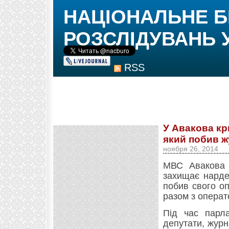
НАЦІОНАЛЬНЕ 
РОЗСЛІДУВАНЬ 
RSS
У Авакова кр
який побив ж
ноября 26, 2014
МВС Авакова 
захищає нарде
побив свого о
разом з операт
Під час парла
депутати, жур