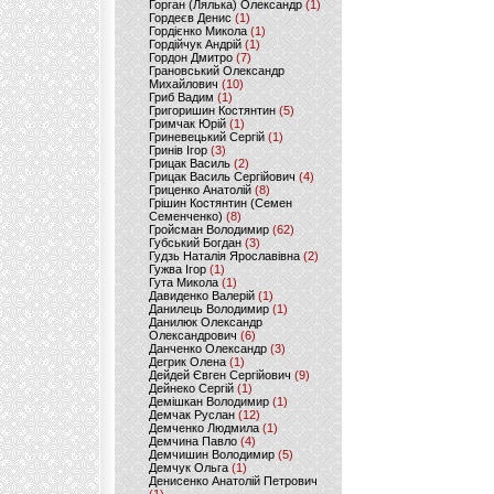
Горган (Лялька) Олександр
(1)
Гордеєв Денис
(1)
Гордієнко Микола
(1)
Гордійчук Андрій
(1)
Гордон Дмитро
(7)
Грановський Олександр
Михайлович
(10)
Гриб Вадим
(1)
Григоришин Костянтин
(5)
Гримчак Юрій
(1)
Гриневецький Сергій
(1)
Гринів Ігор
(3)
Грицак Василь
(2)
Грицак Василь Сергійович
(4)
Гриценко Анатолій
(8)
Грішин Костянтин (Семен
Семенченко)
(8)
Гройсман Володимир
(62)
Губський Богдан
(3)
Гудзь Наталія Ярославівна
(2)
Гужва Ігор
(1)
Гута Микола
(1)
Давиденко Валерій
(1)
Данилець Володимир
(1)
Данилюк Олександр
Олександрович
(6)
Данченко Олександр
(3)
Дегрик Олена
(1)
Дейдей Євген Сергійович
(9)
Дейнеко Сергій
(1)
Демішкан Володимир
(1)
Демчак Руслан
(12)
Демченко Людмила
(1)
Демчина Павло
(4)
Демчишин Володимир
(5)
Демчук Ольга
(1)
Денисенко Анатолій Петрович