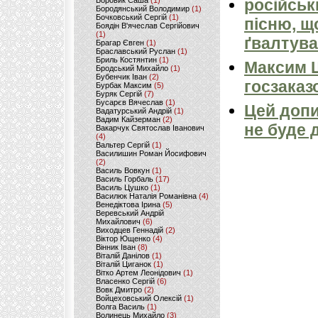
Боровик Саша
(1)
російськ
Бородянський Володимир
(1)
Бочковський Сергій
(1)
пісню, щ
Боядін В'ячеслав Сергійович
(1)
ґвалтува
Брагар Євген
(1)
Браславський Руслан
(1)
Бриль Костянтин
(1)
Максим 
Бродський Михайло
(1)
Бубенчик Іван
(2)
госзаказ
Бурбак Максим
(5)
Буряк Сергій
(7)
Бусарєв Вячеслав
(1)
Цей допи
Вадатурський Андрій
(1)
Вадим Кайзерман
(2)
не буде 
Вакарчук Святослав Іванович
(4)
Вальтер Сергій
(1)
Василишин Роман Йосифович
(2)
Василь Вовкун
(1)
Василь Горбаль
(17)
Василь Цушко
(1)
Василюк Наталія Романівна
(4)
Венедіктова Ірина
(5)
Веревський Андрій
Михайлович
(6)
Виходцев Геннадій
(2)
Віктор Ющенко
(4)
Вінник Іван
(8)
Віталій Данілов
(1)
Віталій Циганок
(1)
Вітко Артем Леонідович
(1)
Власенко Сергій
(6)
Вовк Дмитро
(2)
Войцеховський Олексій
(1)
Волга Василь
(1)
Волинець Михайло
(3)