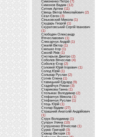
Симоненко Петро
(7)
Симонов Вадим
(12)
Ситник Артем
(11)
Сівець Віктор Миколайович
(2)
Сігал Євген
(3)
Сіньковский Микола
(1)
Скударь Георгій
(1)
Скуратовський Сергій Іванович
(1)
Слободян Олександр
В'ячеславович
(1)
Слюсарчук Андрій
(1)
Смалій Віктор
(1)
Смешко Ігор
(1)
Смолій Яків
(1)
Снєгирьов Дмитро
(2)
Соболев Вячеслав
(4)
Соболєв Єгор
(2)
Соловей Юрій Ігорович
(1)
Солод Юрій
(1)
Сольвар Руслан
(2)
Сотнік Олена
(1)
Ставицький Едуард
(9)
Стаднійчук Роман
(3)
Старикова Ганна
(1)
Стельмах Володимир
(2)
Стефанчук Микола
(1)
Стефанчук Руслан
(1)
Стець Юрій
(1)
Столар Вадим
(27)
Страшний Анатолій Андрійович
(1)
Струк Володимир
(1)
Супрун Уляна
(10)
Супруненко В'ячеслав
(1)
Суркіс Григорій
(3)
Сюмар Вікторія
(3)