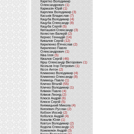
Каретко Володимир
Олександрович
(1)
Кармазін Юрій
(1)
Карплюк Володимир
(3)
Каськів Владислав
(7)
Кацуба Володимир
(4)
Кацуба Олександр
(8)
Кацуба Сергій
(5)
Квіташвілі Олександр
(3)
Келестин Валерій
(2)
Кернес Геннадій
(14)
Кивалов Сергій
(12)
Кириленко В’ячеслав
(2)
Кириленко Павло
Олександрович
(1)
Ківа Ілля
(5)
Ківалов Сергій
(46)
Кірш Олександр Вікторович
(1)
Кісільов Ігор Петрович
(1)
Кіссе Антон
(2)
Клименко Володимир
(4)
Клименко Олександр
(8)
Климець Павло
(1)
Кличко Віталій
(55)
Кличко Володимир
(1)
Клімкін Павло
(4)
Клімов Леонід
(2)
Клюєв Андрій
(6)
Клюєв Сергій
(5)
Княжицький Микола
(4)
Князевич Руслан
(2)
Кобзон Иосиф
(2)
Коболєв Андрій
(4)
Ковалів Юлія
(1)
Ковтун Володимир
(2)
Кодола Олександр
(2)
Кожемякін Андрій
(3)