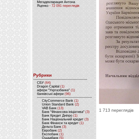
Мегадекларация Антона
Яценко
- 72 091 переглядів
Рубрики
CБУ
(64)
Dragon Capital
(1)
афери "Укргазбанка"
(1)
банківські афери
(96)
CityCommerce Bank
(1)
Union Standard Bank
(2)
VAB Банк
(13)
1 713 переглядів
Банк "Фінансова ініціатива"
(3)
Банк Кредит Дніпро
(1)
Банк Національний кредит
(3)
Банк Фінанси та кредит
(1)
Дельта Банк
(3)
Евробанк
(2)
Експобанк
(1)
Ощадбанк
(5)