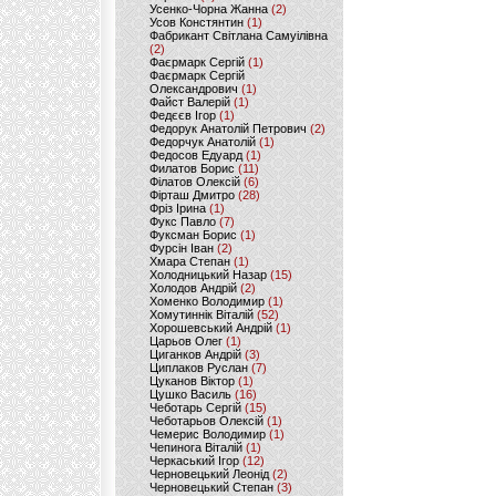
Усенко-Чорна Жанна
(2)
Усов Констянтин
(1)
Фабрикант Світлана Самуілівна
(2)
Фаєрмарк Сергій
(1)
Фаєрмарк Сергій
Олександрович
(1)
Файст Валерій
(1)
Федєєв Ігор
(1)
Федорук Анатолій Петрович
(2)
Федорчук Анатолій
(1)
Федосов Едуард
(1)
Филатов Борис
(11)
Філатов Олексій
(6)
Фірташ Дмитро
(28)
Фріз Ірина
(1)
Фукс Павло
(7)
Фуксман Борис
(1)
Фурсін Іван
(2)
Хмара Степан
(1)
Холодницький Назар
(15)
Холодов Андрій
(2)
Хоменко Володимир
(1)
Хомутиннік Віталій
(52)
Хорошевський Андрій
(1)
Царьов Олег
(1)
Циганков Андрій
(3)
Циплаков Руслан
(7)
Цуканов Віктор
(1)
Цушко Василь
(16)
Чеботарь Сергій
(15)
Чеботарьов Олексій
(1)
Чемерис Володимир
(1)
Чепинога Віталій
(1)
Черкаський Ігор
(12)
Черновецький Леонід
(2)
Черновецький Степан
(3)