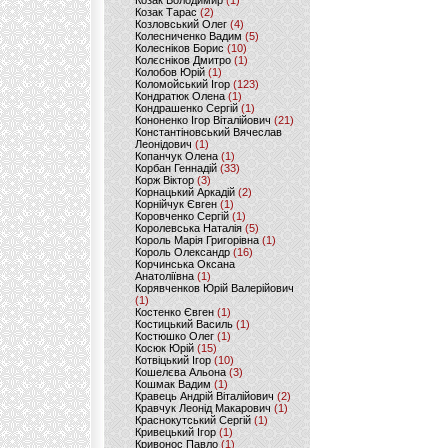
Козак Володимир
(1)
Козак Тарас
(2)
Козловський Олег
(4)
Колесниченко Вадим
(5)
Колесніков Борис
(10)
Колєсніков Дмитро
(1)
Колобов Юрій
(1)
Коломойський Ігор
(123)
Кондратюк Олена
(1)
Кондрашенко Сергій
(1)
Кононенко Ігор Віталійович
(21)
Константіновський Вячеслав
Леонідович
(1)
Копанчук Олена
(1)
Корбан Геннадій
(33)
Корж Віктор
(3)
Корнацький Аркадій
(2)
Корнійчук Євген
(1)
Коровченко Сергій
(1)
Королевська Наталія
(5)
Король Марія Григорівна
(1)
Король Олександр
(16)
Корчинська Оксана
Анатоліївна
(1)
Корявченков Юрій Валерійович
(1)
Костенко Євген
(1)
Костицький Василь
(1)
Костюшко Олег
(1)
Косюк Юрій
(15)
Котвіцький Ігор
(10)
Кошелєва Альона
(3)
Кошмак Вадим
(1)
Кравець Андрій Віталійович
(2)
Кравчук Леонід Макарович
(1)
Краснокутський Сергій
(1)
Кривецький Ігор
(1)
Кривонос Павло
(1)