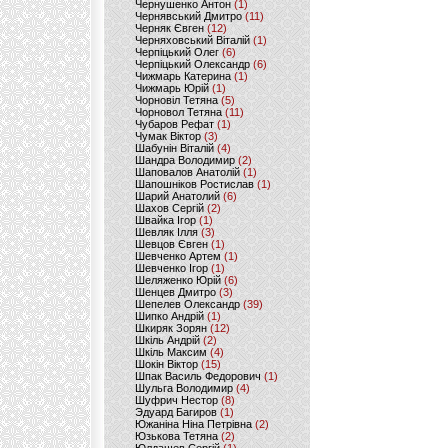
Чернушенко Антон
(1)
Чернявський Дмитро
(11)
Черняк Євген
(12)
Черняховський Віталій
(1)
Черпіцький Олег
(6)
Черпіцький Олександр
(6)
Чижмарь Катерина
(1)
Чижмарь Юрій
(1)
Чорновіл Тетяна
(5)
Чорновол Тетяна
(11)
Чубаров Рефат
(1)
Чумак Віктор
(3)
Шабунін Віталій
(4)
Шандра Володимир
(2)
Шаповалов Анатолій
(1)
Шапошніков Ростислав
(1)
Шарий Анатолий
(6)
Шахов Сергій
(2)
Швайка Ігор
(1)
Шевляк Ілля
(3)
Шевцов Євген
(1)
Шевченко Артем
(1)
Шевченко Ігор
(1)
Шеляженко Юрій
(6)
Шенцев Дмитро
(3)
Шепелев Олександр
(39)
Шипко Андрій
(1)
Шкиряк Зорян
(12)
Шкіль Андрій
(2)
Шкіль Максим
(4)
Шокін Віктор
(15)
Шпак Василь Федорович
(1)
Шульга Володимир
(4)
Шуфрич Нестор
(8)
Эдуард Багиров
(1)
Южаніна Ніна Петрівна
(2)
Юзькова Тетяна
(2)