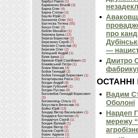
Барбул Павло
(1)
незадек
Барвіненко Віталій
(3)
Барна Олег
(4)
Барна Степан
(2)
Аваковщи
Баулін Юрій
(2)
Бахматюк Олег
(91)
провадж
Бахтеєва Тетяна
(55)
Бачун Олег
(3)
Бейлін Михайло
(1)
про канд
Бережна Ірина
(12)
Береза Борислав
(2)
Дубінськ
Березенко Сергій
(7)
Березкін Станіслав
(5)
— нацист
Березюк Олег
(2)
Білецький Андрій
(1)
Білик Ірина
(1)
Дмитро С
Бірюков Юрій Сергійович
(2)
Блажівський Петро
(1)
фабрикув
Бланк Максим
(3)
Бобов Геннадій
(2)
Бобов Геннадій Борисович
(1)
Богартирьова Раїса
(32)
ОСТАННІ
Богдан Андрій
(8)
Богдан Губський
(1)
Богдан Руслан
(8)
Вадим Ст
Боголюбов Геннадій Борисович
(5)
Оболоні
Богомолець Ольга
(2)
Богуслаєв Вячеслав
(4)
Бойко Юрій
(13)
Нардеп 
Бондар Віктор Васильович
(1)
Бондарєв Костянтин
(4)
мережу “
Бондарчук Сергій
(1)
Бондик Валерій
(1)
Бондик Віктор
(5)
агробізн
Борзов Сергiй
(2)
Борис Адамов
(1)