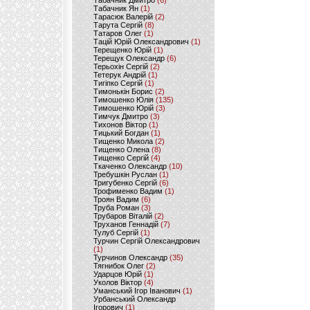
Табачник Дмитро
(6)
Табачник Ян
(1)
Тарасюк Валерій
(2)
Тарута Сергій
(8)
Татаров Олег
(1)
Тацій Юрій Олександрович
(1)
Терещенко Юрій
(1)
Терещук Олександр
(6)
Терьохін Сергій
(2)
Тетерук Андрій
(1)
Тигіпко Сергій
(1)
Тимонькін Борис
(2)
Тимошенко Юлія
(135)
Тимошенко Юрій
(3)
Тимчук Дмитро
(3)
Тихонов Віктор
(1)
Тицький Богдан
(1)
Тищенко Микола
(2)
Тищенко Олена
(8)
Тищенко Сергій
(4)
Ткаченко Олександр
(10)
Требушкін Руслан
(1)
Тригубенко Сергій
(6)
Трофименко Вадим
(1)
Троян Вадим
(6)
Труба Роман
(3)
Трубаров Віталій
(2)
Труханов Геннадій
(7)
Тулуб Сергій
(1)
Турчин Сергій Олександрович
(1)
Турчинов Олександр
(35)
Тягнибок Олег
(2)
Ударцов Юрій
(1)
Уколов Віктор
(4)
Уманський Ігор Іванович
(1)
Урбанський Олександр
Ігорович
(1)