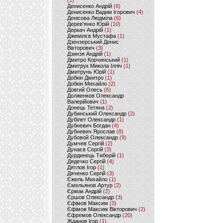
(1)
Денисенко Андрій
(6)
Денисенко Вадим Ігорович
(4)
Денісова Людміла
(6)
Дерев'янко Юрій
(10)
Деркач Андрій
(1)
Джемілєв Мустафа
(1)
Дзензерський Денис
Вікторович
(3)
Дзинзя Андрій
(1)
Дмитро Корчинський
(1)
Дмитрук Микола Ілліч
(1)
Дмитрунь Юрій
(1)
Добкін Дмитро
(1)
Добкін Михайло
(2)
Довгий Олесь
(6)
Долженков Олександр
Валерійович
(1)
Донець Тетяна
(2)
Дубинський Олександр
(2)
Дубілет Олександр
(1)
Дубневич Богдан
(4)
Дубневич Ярослав
(8)
Дубовой Олександр
(9)
Думчев Сергій
(2)
Дунаєв Сергій
(3)
Дурдинець Тиберій
(1)
Дядечко Сергій
(4)
Дятлов Ігор
(1)
Дяченко Сергій
(3)
Єжель Михайло
(1)
Ємельянов Артур
(2)
Єрмак Андрій
(2)
Єршов Олександр
(3)
Єфімов Максим
(3)
Єфімов Максим Вікторович
(2)
Єфремов Олександр
(20)
Жданов Ігор
(1)