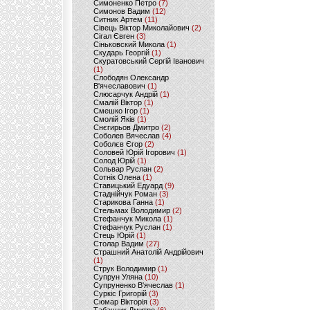
Симоненко Петро
(7)
Симонов Вадим
(12)
Ситник Артем
(11)
Сівець Віктор Миколайович
(2)
Сігал Євген
(3)
Сіньковский Микола
(1)
Скударь Георгій
(1)
Скуратовський Сергій Іванович
(1)
Слободян Олександр
В'ячеславович
(1)
Слюсарчук Андрій
(1)
Смалій Віктор
(1)
Смешко Ігор
(1)
Смолій Яків
(1)
Снєгирьов Дмитро
(2)
Соболев Вячеслав
(4)
Соболєв Єгор
(2)
Соловей Юрій Ігорович
(1)
Солод Юрій
(1)
Сольвар Руслан
(2)
Сотнік Олена
(1)
Ставицький Едуард
(9)
Стаднійчук Роман
(3)
Старикова Ганна
(1)
Стельмах Володимир
(2)
Стефанчук Микола
(1)
Стефанчук Руслан
(1)
Стець Юрій
(1)
Столар Вадим
(27)
Страшний Анатолій Андрійович
(1)
Струк Володимир
(1)
Супрун Уляна
(10)
Супруненко В'ячеслав
(1)
Суркіс Григорій
(3)
Сюмар Вікторія
(3)