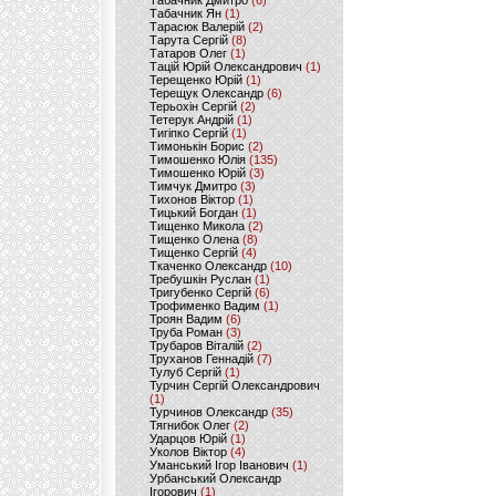
Табачник Дмитро
(6)
Табачник Ян
(1)
Тарасюк Валерій
(2)
Тарута Сергій
(8)
Татаров Олег
(1)
Тацій Юрій Олександрович
(1)
Терещенко Юрій
(1)
Терещук Олександр
(6)
Терьохін Сергій
(2)
Тетерук Андрій
(1)
Тигіпко Сергій
(1)
Тимонькін Борис
(2)
Тимошенко Юлія
(135)
Тимошенко Юрій
(3)
Тимчук Дмитро
(3)
Тихонов Віктор
(1)
Тицький Богдан
(1)
Тищенко Микола
(2)
Тищенко Олена
(8)
Тищенко Сергій
(4)
Ткаченко Олександр
(10)
Требушкін Руслан
(1)
Тригубенко Сергій
(6)
Трофименко Вадим
(1)
Троян Вадим
(6)
Труба Роман
(3)
Трубаров Віталій
(2)
Труханов Геннадій
(7)
Тулуб Сергій
(1)
Турчин Сергій Олександрович
(1)
Турчинов Олександр
(35)
Тягнибок Олег
(2)
Ударцов Юрій
(1)
Уколов Віктор
(4)
Уманський Ігор Іванович
(1)
Урбанський Олександр
Ігорович
(1)