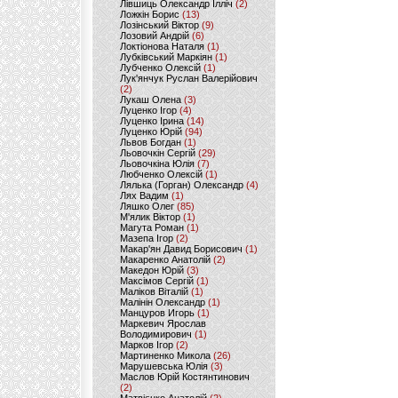
Лівшиць Олександр Ілліч
(2)
Ложкін Борис
(13)
Лозінський Віктор
(9)
Лозовий Андрій
(6)
Локтіонова Наталя
(1)
Лубківський Маркіян
(1)
Лубченко Олексій
(1)
Лук'янчук Руслан Валерійович
(2)
Лукаш Олена
(3)
Луценко Ігор
(4)
Луценко Ірина
(14)
Луценко Юрій
(94)
Львов Богдан
(1)
Льовочкін Сергій
(29)
Льовочкіна Юлія
(7)
Любченко Олексій
(1)
Лялька (Горган) Олександр
(4)
Лях Вадим
(1)
Ляшко Олег
(85)
М'ялик Віктор
(1)
Магута Роман
(1)
Мазепа Ігор
(2)
Макар'ян Давид Борисович
(1)
Макаренко Анатолій
(2)
Македон Юрій
(3)
Максімов Сергій
(1)
Маліков Віталій
(1)
Малінін Олександр
(1)
Манцуров Игорь
(1)
Маркевич Ярослав
Володимирович
(1)
Марков Ігор
(2)
Мартиненко Микола
(26)
Марушевська Юлія
(3)
Маслов Юрій Костянтинович
(2)