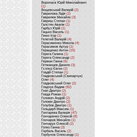
Воропаєв Юрій Миколайович
(1)
Вощевський Валерій
(2)
Гаврилова Лідія
(2)
Гаврилюк Михайло
(3)
Гавриш Степан
(1)
Галстян Авагім
(1)
Гарбуз Юрій
(1)
Гацько Василь
(1)
Гекко Ігор
(1)
Гелетей Валерій
(4)
Герасименко Микола
(4)
Герасимов Артур
(1)
Геращенко Антон
(15)
Герега Галина
(1)
Герега Олександр
(2)
Герман Ганна
(6)
Гетманцев Данило
(3)
Гєллєр Євген
(2)
Гладій Степан
(1)
Гладковський (Свинарчук)
Олег
(4)
Гладковський Олег
(2)
Гладчук Вадим
(82)
Гнап Дмитро
(2)
Говда Роман
(1)
Головач Андрій
(2)
Головін Дмитро
(2)
Голубов Дмитро
(1)
Гольдарб Максим
(1)
Гонтарева Валерія
(47)
Гончаренко Олексій
(8)
Гончаров Михайло
(1)
Гончарук Олексій
(2)
Гопко Ганна
(3)
Горбаль Василь
(2)
Горбунов Олександр
(1)