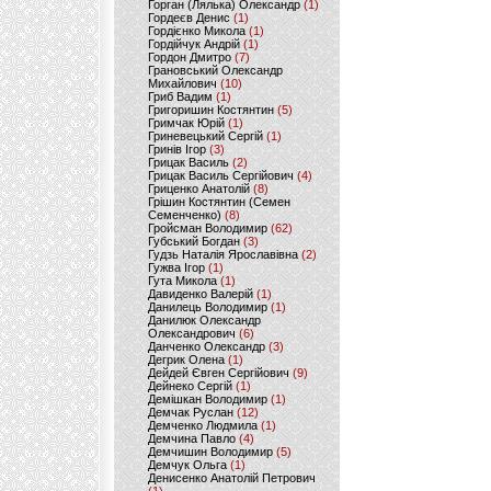
Горган (Лялька) Олександр
(1)
Гордеєв Денис
(1)
Гордієнко Микола
(1)
Гордійчук Андрій
(1)
Гордон Дмитро
(7)
Грановський Олександр
Михайлович
(10)
Гриб Вадим
(1)
Григоришин Костянтин
(5)
Гримчак Юрій
(1)
Гриневецький Сергій
(1)
Гринів Ігор
(3)
Грицак Василь
(2)
Грицак Василь Сергійович
(4)
Гриценко Анатолій
(8)
Грішин Костянтин (Семен
Семенченко)
(8)
Гройсман Володимир
(62)
Губський Богдан
(3)
Гудзь Наталія Ярославівна
(2)
Гужва Ігор
(1)
Гута Микола
(1)
Давиденко Валерій
(1)
Данилець Володимир
(1)
Данилюк Олександр
Олександрович
(6)
Данченко Олександр
(3)
Дегрик Олена
(1)
Дейдей Євген Сергійович
(9)
Дейнеко Сергій
(1)
Демішкан Володимир
(1)
Демчак Руслан
(12)
Демченко Людмила
(1)
Демчина Павло
(4)
Демчишин Володимир
(5)
Демчук Ольга
(1)
Денисенко Анатолій Петрович