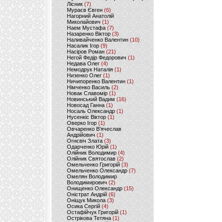
Лісник
(7)
Мураєв Євген
(6)
Нагорний Анатолій
Миколайович
(1)
Наем Мустафа
(7)
Назаренко Віктор
(3)
Наливайченко Валентин
(10)
Насалик Ігор
(9)
Насіров Роман
(21)
Негой Федір Федорович
(1)
Недава Олег
(4)
Немодрук Наталія
(1)
Низенко Олег
(1)
Ничипоренко Валентин
(1)
Німченко Василь
(2)
Новак Славомір
(1)
Новинський Вадим
(16)
Новосад Ганна
(1)
Носаль Олександр
(1)
Нусенкіс Віктор
(1)
Оверко Ігор
(1)
Овчаренко В'ячеслав
Андрійович
(1)
Огнєвіч Злата
(3)
Одарченко Юрій
(1)
Олійник Володимир
(4)
Олійник Святослав
(2)
Омельченко Григорій
(3)
Омельченко Олександр
(7)
Омелян Володимир
Володимирович
(2)
Онищенко Олександр
(15)
Оністрат Андрій
(6)
Оніщук Микола
(3)
Осика Сергій
(4)
Остафійчук Григорій
(1)
Острікова Тетяна
(1)