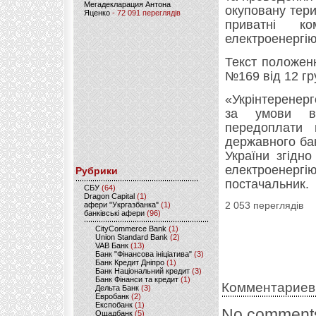
Мегадекларация Антона
окуповану тери
Яценко
- 72 091 переглядів
приватні ко
електроенергію
Текст положен
№169 від 12 гр
«Укрінтеренер
за умови вн
передоплати 
державного бан
України згідн
електроенергі
Рубрики
постачальник.
CБУ
(64)
Dragon Capital
(1)
афери "Укргазбанка"
(1)
2 053 переглядів
банківські афери
(96)
CityCommerce Bank
(1)
Union Standard Bank
(2)
VAB Банк
(13)
Банк "Фінансова ініціатива"
(3)
Банк Кредит Дніпро
(1)
Банк Національний кредит
(3)
Банк Фінанси та кредит
(1)
Комментариев
Дельта Банк
(3)
Евробанк
(2)
Експобанк
(1)
No comments
Ощадбанк
(5)