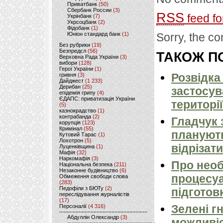
Приватбанк
(50)
Сбербанк России
(3)
RSS
feed fo
Укрінбанк
(7)
Укрсоцбанк
(2)
Фідобанк
(1)
Юніон стандард банк
(1)
Sorry, the co
Без рубрики
(19)
Безпредєл
(56)
ТАКОЖ ПО
Верховна Рада України
(3)
вибори
(128)
Герої України
(1)
Розвідка
гривня
(3)
Дайджест
(1 233)
Дерибан
(25)
застосув
епідемія грипу
(4)
ЄДАПС: приватизація України
території
(5)
казнокрадство
(1)
контрабанда
(2)
Гладчук 
корупція
(123)
Кримінал
(55)
планують
Кутовий Тарас
(1)
Лохотрон
(5)
відрізати
Луценківщина
(1)
Мафія
(32)
Наркомафія
(3)
Про необ
Національна безпека
(211)
Незаконне будівництво
(6)
процесуа
Обмеження свободи слова
(283)
Педофіли з БЮТу
(2)
підготов
переслідування журналістів
(17)
Зелені г
Персоналії
(4 316)
Абдуллін Олександр
(3)
можливіс