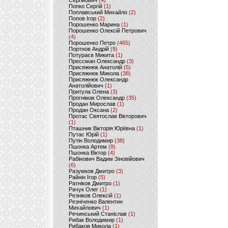
Сергійович
(4)
Попко Сергій
(1)
Поплавський Михайло
(2)
Попов Ігор
(2)
Порошенко Марина
(1)
Порошенко Олексій Петрович
(4)
Порошенко Петро
(465)
Портнов Андрій
(9)
Потураєв Микита
(1)
Прессман Олександр
(3)
Присяжнюк Анатолій
(5)
Присяжнюк Микола
(38)
Присяжнюк Олександр
Анатолійович
(1)
Притула Олена
(3)
Прогнімак Олександр
(35)
Продан Мирослав
(1)
Продан Оксана
(2)
Протас Святослав Вікторович
(1)
Пташник Вікторія Юріївна
(1)
Путас Юрій
(1)
Путін Володимир
(38)
Пшонка Артем
(8)
Пшонка Віктор
(4)
Рабінович Вадим Зіновійович
(6)
Разумков Дмитро
(3)
Райнін Ігор
(5)
Ратніков Дмитро
(1)
Рачук Олег
(1)
Резніков Олексій
(1)
Резніченко Валентин
Михайлович
(1)
Речинський Станіслав
(1)
Рибак Володимир
(1)
Рибаков Микола
(1)