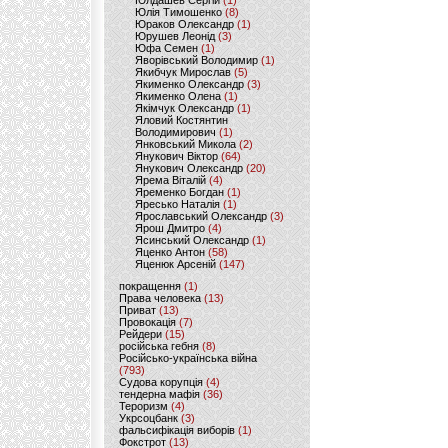
Юлдашев Сергій
(1)
Юлія Тимошенко
(8)
Юраков Олександр
(1)
Юрушев Леонід
(3)
Юфа Семен
(1)
Яворівський Володимир
(1)
Якибчук Мирослав
(5)
Якименко Олександр
(3)
Якименко Олена
(1)
Якімчук Олександр
(1)
Яловий Костянтин
Володимирович
(1)
Янковський Микола
(2)
Янукович Віктор
(64)
Янукович Олександр
(20)
Ярема Віталій
(4)
Яременко Богдан
(1)
Яресько Наталія
(1)
Ярославський Олександр
(3)
Ярош Дмитро
(4)
Ясинський Олександр
(1)
Яценко Антон
(58)
Яценюк Арсеній
(147)
покращення
(1)
Права человека
(13)
Приват
(13)
Провокація
(7)
Рейдери
(15)
російська гебня
(8)
Російсько-українська війна
(793)
Судова корупція
(4)
тендерна мафія
(36)
Тероризм
(4)
Укрсоцбанк
(3)
фальсифікація виборів
(1)
Фокстрот
(13)