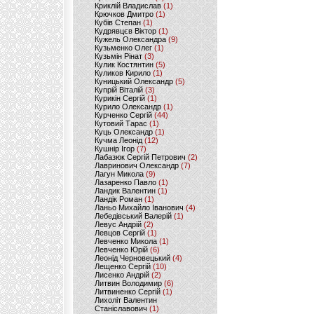
Криклій Владислав
(1)
Крючков Дмитро
(1)
Кубів Степан
(1)
Кудрявцєв Віктор
(1)
Кужель Олександра
(9)
Кузьменко Олег
(1)
Кузьмін Рінат
(3)
Кулик Костянтин
(5)
Куликов Кирило
(1)
Куницький Олександр
(5)
Купрій Віталій
(3)
Курикін Сергій
(1)
Курило Олександр
(1)
Курченко Сергій
(44)
Кутовий Тарас
(1)
Куць Олександр
(1)
Кучма Леонід
(12)
Кушнір Ігор
(7)
Лабазюк Сергій Петрович
(2)
Лавринович Олександр
(7)
Лагун Микола
(9)
Лазаренко Павло
(1)
Ландик Валентин
(1)
Ландік Роман
(1)
Ланьо Михайло Іванович
(4)
Лебедівський Валерій
(1)
Левус Андрій
(2)
Левцов Сергій
(1)
Левченко Микола
(1)
Левченко Юрій
(6)
Леонід Черновецький
(4)
Лещенко Сергій
(10)
Лисенко Андрій
(2)
Литвин Володимир
(6)
Литвиненко Сергій
(1)
Лихоліт Валентин
Станіславович
(1)