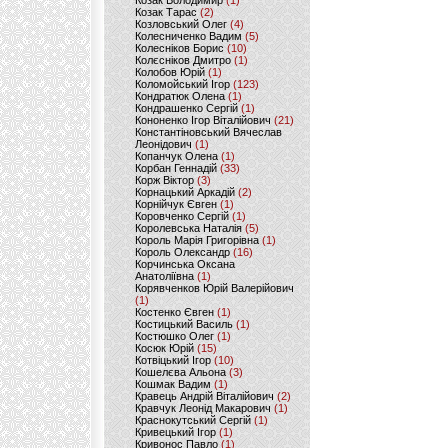
Козак Володимир
(1)
Козак Тарас
(2)
Козловський Олег
(4)
Колесниченко Вадим
(5)
Колесніков Борис
(10)
Колєсніков Дмитро
(1)
Колобов Юрій
(1)
Коломойський Ігор
(123)
Кондратюк Олена
(1)
Кондрашенко Сергій
(1)
Кононенко Ігор Віталійович
(21)
Константіновський Вячеслав
Леонідович
(1)
Копанчук Олена
(1)
Корбан Геннадій
(33)
Корж Віктор
(3)
Корнацький Аркадій
(2)
Корнійчук Євген
(1)
Коровченко Сергій
(1)
Королевська Наталія
(5)
Король Марія Григорівна
(1)
Король Олександр
(16)
Корчинська Оксана
Анатоліївна
(1)
Корявченков Юрій Валерійович
(1)
Костенко Євген
(1)
Костицький Василь
(1)
Костюшко Олег
(1)
Косюк Юрій
(15)
Котвіцький Ігор
(10)
Кошелєва Альона
(3)
Кошмак Вадим
(1)
Кравець Андрій Віталійович
(2)
Кравчук Леонід Макарович
(1)
Краснокутський Сергій
(1)
Кривецький Ігор
(1)
Кривонос Павло
(1)