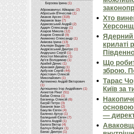
Борзова Ірина
(1)
законопр
Абромавичус Айварас
(2)
Аброськін В’ячеслав
(1)
Хто вине
Аваков Арсен
(318)
Аврамов Іван
(7)
Адамовський Андрій
(2)
Херсонщ
Адаріч Олександр
(1)
Азаров Микола
(12)
Ядерний 
Азаров Олексій
(9)
Акименко Олександр
(1)
Акімова Ірина
(13)
крилаті 
Альперін Вадим
(3)
Андрієвський Дмитро
(1)
Південно
Андрушко Сергій
(1)
Апостол Михайло
(1)
Ар'єв Володимир
(1)
Що робит
Арабей Денис
(1)
Арахамія Давид
(1)
зброю. 
Арбузов Сергій
(44)
Арестович Олексій
Миколайович
(1)
Тарас Чо
Артеменко Андрій Вікторович
(1)
Київ за т
Артюшенко Ігор Андрійович
(1)
Ахметов Рінат
(51)
Бабак Олена
(1)
Накопиче
Баганець Олексій
(6)
Багрій Петро
(3)
основою 
Баканов Іван
(2)
Бакулін Євген
(4)
— директ
Баленко Артур
(1)
Балицький Євген
(7)
Балога Андрій
(1)
Аваковщи
Балога Віктор
(4)
Балчун Войцех
(1)
внутрішн
Банас Дмитро
(1)