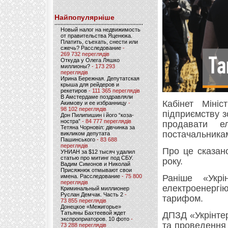
Найпопулярніше
Новый налог на недвижимость
от правительства Яценюка.
Платить, съехать, снести или
сжечь? Расследование
-
269 732 переглядів
Откуда у Олега Ляшко
миллионы?
- 173 293
переглядів
Ирина Бережная. Депутатская
крыша для рейдеров и
рекетиров
- 111 365 переглядів
В Амстердаме поздравляли
Кабінет Міні
Акимову и ее избранницу
-
98 102 переглядів
підприємству з
Дон Пилипишин і його “коза-
ностра”
- 84 777 переглядів
продавати е
Тетяна Чорновіл: дівчинка за
постачальникам
викликом депутата
Пашинського
- 83 688
переглядів
Про це сказан
УНИАН за $12 тысяч удалил
статью про митинг под СБУ.
року.
Вадим Симонов и Николай
Присяжнюк отмывают свои
имена. Расследование
- 75 800
Раніше «Укр
переглядів
електроенерг
Криминальный миллионер
Руслан Демчак. Часть 2
-
тарифом.
73 855 переглядів
Донецкое «Межигорье»
Татьяны Бахтеевой ждет
ДПЗД «Укрінте
экспроприаторов. 10 фото
-
та проведення 
73 288 переглядів