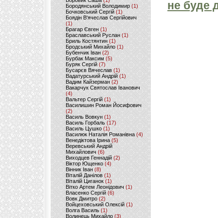
Боровик Саша
(1)
не буде 
Бородянський Володимир
(1)
Бочковський Сергій
(1)
Боядін В'ячеслав Сергійович
(1)
Брагар Євген
(1)
Браславський Руслан
(1)
Бриль Костянтин
(1)
Бродський Михайло
(1)
Бубенчик Іван
(2)
Бурбак Максим
(5)
Буряк Сергій
(7)
Бусарєв Вячеслав
(1)
Вадатурський Андрій
(1)
Вадим Кайзерман
(2)
Вакарчук Святослав Іванович
(4)
Вальтер Сергій
(1)
Василишин Роман Йосифович
(2)
Василь Вовкун
(1)
Василь Горбаль
(17)
Василь Цушко
(1)
Василюк Наталія Романівна
(4)
Венедіктова Ірина
(5)
Веревський Андрій
Михайлович
(6)
Виходцев Геннадій
(2)
Віктор Ющенко
(4)
Вінник Іван
(8)
Віталій Данілов
(1)
Віталій Циганок
(1)
Вітко Артем Леонідович
(1)
Власенко Сергій
(6)
Вовк Дмитро
(2)
Войцеховський Олексій
(1)
Волга Василь
(1)
Волинець Михайло
(3)