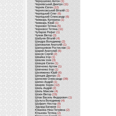
Чернушенко Антон
(1)
Чернявський Дмитро
(11)
Черняк Євген
(12)
Черняховський Віталій
(1)
Черпіцький Олег
(6)
Черпіцький Олександр
(6)
Чижмарь Катерина
(1)
Чижмарь Юрій
(1)
Чорновіл Тетяна
(5)
Чорновол Тетяна
(11)
Чубаров Рефат
(1)
Чумак Віктор
(3)
Шабунін Віталій
(4)
Шандра Володимир
(2)
Шаповалов Анатолій
(1)
Шапошніков Ростислав
(1)
Шарий Анатолий
(6)
Шахов Сергій
(2)
Швайка Ігор
(1)
Шевляк Ілля
(3)
Шевцов Євген
(1)
Шевченко Артем
(1)
Шевченко Ігор
(1)
Шеляженко Юрій
(6)
Шенцев Дмитро
(3)
Шепелев Олександр
(39)
Шипко Андрій
(1)
Шкиряк Зорян
(12)
Шкіль Андрій
(2)
Шкіль Максим
(4)
Шокін Віктор
(15)
Шпак Василь Федорович
(1)
Шульга Володимир
(4)
Шуфрич Нестор
(8)
Эдуард Багиров
(1)
Южаніна Ніна Петрівна
(2)
Юзькова Тетяна
(2)