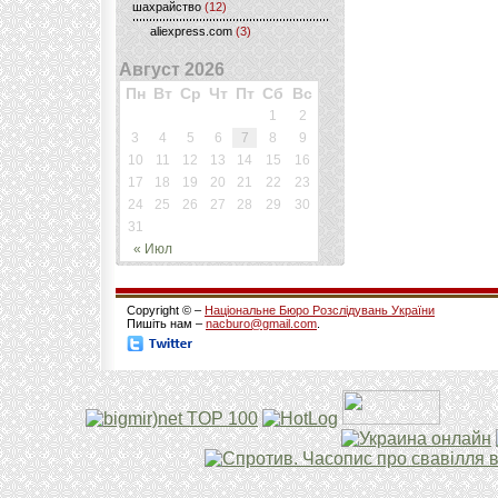
шахрайство
(12)
aliexpress.com
(3)
Август 2026
Пн
Вт
Ср
Чт
Пт
Сб
Вс
1
2
3
4
5
6
7
8
9
10
11
12
13
14
15
16
17
18
19
20
21
22
23
24
25
26
27
28
29
30
31
« Июл
Copyright © –
Національне Бюро Розслідувань України
Пишіть нам –
nacburo@gmail.com
.