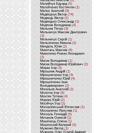
Матвієнко Анатолій
(2)
Матвійчук Едуард
(5)
Матейченко Костянтин
(1)
Матіос Анатолій
(9)
Медведчук Віктор
(74)
Медведь Віктор
(2)
Медведько Олександр
(1)
Медяник Володимир
(4)
Мельник Петро
(3)
Мельничук Максим Дмитрович
(3)
Мельничук Сергій
(1)
Мельніченко Микола
(2)
Мендель Юлія
(2)
Микитась Максим
(8)
Микитенко Роман Леонідович
(2)
Мисик Володимир
(1)
Мисик Володимир Юрійович
(2)
Мізрах Ігор
(3)
Мірошник Андрій
(1)
Мірошниченко Ігор
(3)
Мірошниченко Юрій
(4)
Мірошніченко Іван
Володимирович
(2)
Могильов Анатолій
(2)
Молоток Ігор
(6)
Монтян Тетяна
(4)
Мороко Юрій
(2)
Мосійчук Ігор
(2)
Москалевський В'ячеслав
(1)
Москаленко Ярослав
(1)
Москаль Геннадій
(5)
Мочанов Олексій
(1)
Мошенець Олена
(1)
Мошенский Валерий
(5)
Муженко Віктор
(1)
Мужчиль Олег (Сергій Аміров)