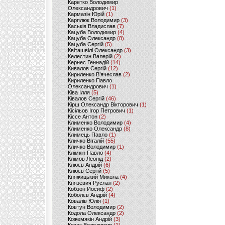
Каретко Володимир
Олександрович
(1)
Кармазін Юрій
(1)
Карплюк Володимир
(3)
Каськів Владислав
(7)
Кацуба Володимир
(4)
Кацуба Олександр
(8)
Кацуба Сергій
(5)
Квіташвілі Олександр
(3)
Келестин Валерій
(2)
Кернес Геннадій
(14)
Кивалов Сергій
(12)
Кириленко В’ячеслав
(2)
Кириленко Павло
Олександрович
(1)
Ківа Ілля
(5)
Ківалов Сергій
(46)
Кірш Олександр Вікторович
(1)
Кісільов Ігор Петрович
(1)
Кіссе Антон
(2)
Клименко Володимир
(4)
Клименко Олександр
(8)
Климець Павло
(1)
Кличко Віталій
(55)
Кличко Володимир
(1)
Клімкін Павло
(4)
Клімов Леонід
(2)
Клюєв Андрій
(6)
Клюєв Сергій
(5)
Княжицький Микола
(4)
Князевич Руслан
(2)
Кобзон Иосиф
(2)
Коболєв Андрій
(4)
Ковалів Юлія
(1)
Ковтун Володимир
(2)
Кодола Олександр
(2)
Кожемякін Андрій
(3)