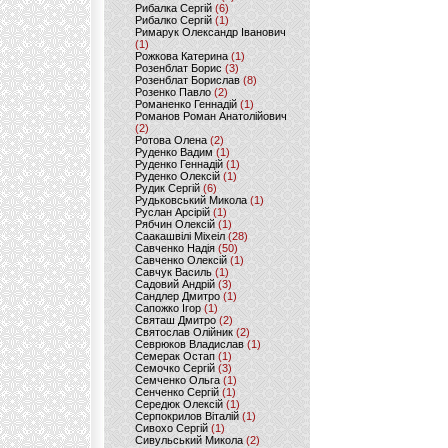
Рибалка Сергій
(6)
Рибалко Сергій
(1)
Римарук Олександр Іванович
(1)
Рожкова Катерина
(1)
Розенблат Борис
(3)
Розенблат Борислав
(8)
Розенко Павло
(2)
Романенко Геннадій
(1)
Романов Роман Анатолійович
(2)
Ротова Олена
(2)
Руденко Вадим
(1)
Руденко Геннадій
(1)
Руденко Олексій
(1)
Рудик Сергій
(6)
Рудьковський Микола
(1)
Руслан Арсірій
(1)
Рябчин Олексій
(1)
Саакашвілі Міхеіл
(28)
Савченко Надія
(50)
Савченко Олексій
(1)
Савчук Василь
(1)
Садовий Андрій
(3)
Сандлер Дмитро
(1)
Сапожко Ігор
(1)
Святаш Дмитро
(2)
Святослав Олійник
(2)
Севрюков Владислав
(1)
Семерак Остап
(1)
Семочко Сергій
(3)
Семченко Ольга
(1)
Сенченко Сергій
(1)
Середюк Олексій
(1)
Серпокрилов Віталій
(1)
Сивохо Сергій
(1)
Сивульський Микола
(2)