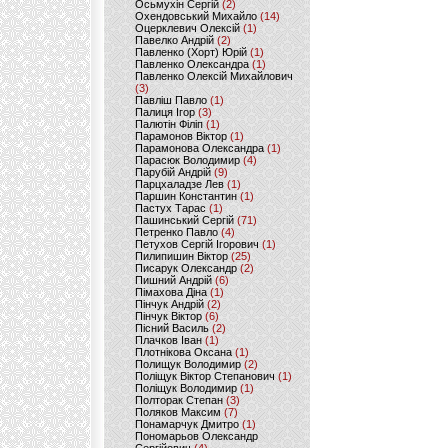
Осьмухін Сергій
(2)
Охендовський Михайло
(14)
Оцерклевич Олексій
(1)
Павелко Андрій
(2)
Павленко (Хорт) Юрій
(1)
Павленко Олександра
(1)
Павленко Олексій Михайлович
(3)
Павліш Павло
(1)
Палиця Ігор
(3)
Палютін Філіп
(1)
Парамонов Віктор
(1)
Парамонова Олександра
(1)
Парасюк Володимир
(4)
Парубій Андрій
(9)
Парцхаладзе Лев
(1)
Паршин Константин
(1)
Пастух Тарас
(1)
Пашинський Сергій
(71)
Петренко Павло
(4)
Петухов Сергій Ігорович
(1)
Пилипишин Віктор
(25)
Писарук Олександр
(2)
Пишний Андрій
(6)
Пімахова Діна
(1)
Пінчук Андрій
(2)
Пінчук Віктор
(6)
Пісний Василь
(2)
Плачков Іван
(1)
Плотнікова Оксана
(1)
Полищук Володимир
(2)
Поліщук Віктор Степанович
(1)
Поліщук Володимир
(1)
Полторак Степан
(3)
Поляков Максим
(7)
Понамарчук Дмитро
(1)
Пономарьов Олександр