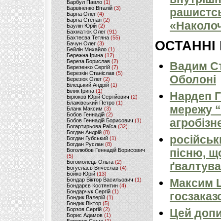
Барбул Павло
(1)
Барвіненко Віталій
(3)
рашистсь
Барна Олег
(4)
Барна Степан
(2)
«Наколоч
Баулін Юрій
(2)
Бахматюк Олег
(91)
Бахтеєва Тетяна
(55)
ОСТАННІ
Бачун Олег
(3)
Бейлін Михайло
(1)
Бережна Ірина
(12)
Береза Борислав
(2)
Вадим Ст
Березенко Сергій
(7)
Березкін Станіслав
(5)
Оболоні
Березюк Олег
(2)
Білецький Андрій
(1)
Білик Ірина
(1)
Нардеп 
Бірюков Юрій Сергійович
(2)
Блажівський Петро
(1)
мережу “
Бланк Максим
(3)
Бобов Геннадій
(2)
агробізн
Бобов Геннадій Борисович
(1)
Богартирьова Раїса
(32)
Богдан Андрій
(8)
російськ
Богдан Губський
(1)
Богдан Руслан
(8)
пісню, щ
Боголюбов Геннадій Борисович
(5)
Богомолець Ольга
(2)
ґвалтува
Богуслаєв Вячеслав
(4)
Бойко Юрій
(13)
Бондар Віктор Васильович
(1)
Максим 
Бондарєв Костянтин
(4)
Бондарчук Сергій
(1)
госзаказ
Бондик Валерій
(1)
Бондик Віктор
(5)
Борзов Сергiй
(2)
Цей допи
Борис Адамов
(1)