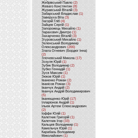
Жебрівський Павло
(2)
Жеваго Констянтин
(8)
Журавський Віталій
(3)
Забарський Владислав
(1)
Заверуха Віта
(3)
Загорій Гліб
(4)
Зайцев Сергій
(1)
Запорожець Михайло
(1)
Зарахович Дмитро
(1)
Захарченко Віталій
(3)
Згуровський Михайло
(1)
Зеленський Володимир
Олександрович
(266)
Злата Огневич (Бордюг Інна)
(2)
Злочевський Микола
(17)
Зозуля Юрій
(1)
Зубик Володимир
(2)
Зубко Геннадій
(1)
Зуєв Максим
(1)
Зюков Юрій
(1)
Іваненко Роман
(2)
Іванісов Роман
(3)
Іванчук Андрій
(2)
Іванчук Андрій Володимирович
(5)
Іванющенко Юрій
(17)
Ілларіонов Андрій
(1)
Ільюк Артем Олександрович
(2)
Іоффе Юлій
(1)
Калетник Григорій
(1)
Калетник Ігор
(33)
Кальцев Володимир
(1)
Камельчук Юрій
(1)
Карабань Володимир
Миколайович
(1)