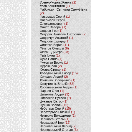
Усенко-Чорна Жанна
(2)
Усов Констянтин
(1)
Фабрикант Світлана Самуілівна
(2)
Фаєрмарк Сергій
(1)
Фаєрмарк Сергій
Олександрович
(1)
Файст Валерій
(1)
Федєєв Ігор
(1)
Федорук Анатолій Петрович
(2)
Федорчук Анатолій
(1)
Федосов Едуард
(1)
Филатов Борис
(11)
Філатов Олексій
(6)
Фірташ Дмитро
(28)
Фріз Ірина
(1)
Фукс Павло
(7)
Фуксман Борис
(1)
Фурсін Іван
(2)
Хмара Степан
(1)
Холодницький Назар
(15)
Холодов Андрій
(2)
Хоменко Володимир
(1)
Хомутиннік Віталій
(52)
Хорошевський Андрій
(1)
Царьов Олег
(1)
Циганков Андрій
(3)
Циплаков Руслан
(7)
Цуканов Віктор
(1)
Цушко Василь
(16)
Чеботарь Сергій
(15)
Чеботарьов Олексій
(1)
Чемерис Володимир
(1)
Чепинога Віталій
(1)
Черкаський Ігор
(12)
Черновецький Леонід
(2)
Черновецький Степан
(3)