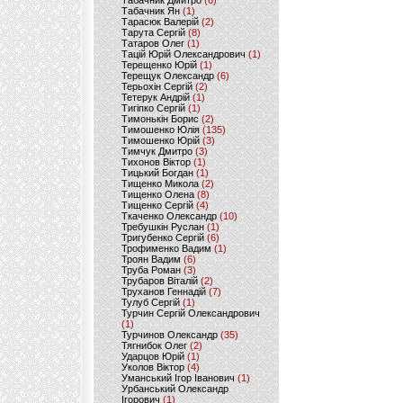
Табачник Дмитро
(6)
Табачник Ян
(1)
Тарасюк Валерій
(2)
Тарута Сергій
(8)
Татаров Олег
(1)
Тацій Юрій Олександрович
(1)
Терещенко Юрій
(1)
Терещук Олександр
(6)
Терьохін Сергій
(2)
Тетерук Андрій
(1)
Тигіпко Сергій
(1)
Тимонькін Борис
(2)
Тимошенко Юлія
(135)
Тимошенко Юрій
(3)
Тимчук Дмитро
(3)
Тихонов Віктор
(1)
Тицький Богдан
(1)
Тищенко Микола
(2)
Тищенко Олена
(8)
Тищенко Сергій
(4)
Ткаченко Олександр
(10)
Требушкін Руслан
(1)
Тригубенко Сергій
(6)
Трофименко Вадим
(1)
Троян Вадим
(6)
Труба Роман
(3)
Трубаров Віталій
(2)
Труханов Геннадій
(7)
Тулуб Сергій
(1)
Турчин Сергій Олександрович
(1)
Турчинов Олександр
(35)
Тягнибок Олег
(2)
Ударцов Юрій
(1)
Уколов Віктор
(4)
Уманський Ігор Іванович
(1)
Урбанський Олександр
Ігорович
(1)