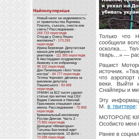
Найпопулярніше
Новый налог на недвижимость
от правительства Яценюка.
Платить, съехать, снести или
сжечь? Расследование
-
269 733 переглядів
Только что Н
Откуда у Олега Ляшко
миллионы?
- 173 293
сообщили воло
переглядів
осколка…. Тел
Ирина Бережная. Депутатская
крыша для рейдеров и
тварь…» — рас
рекетиров
- 111 365 переглядів
В Амстердаме поздравляли
Акимову и ее избранницу
-
Рашист Мотор
98 102 переглядів
Дон Пилипишин і його “коза-
источник. «Тв
ностра”
- 84 777 переглядів
что аэропорт
Тетяна Чорновіл: дівчинка за
викликом депутата
веки. Выйти 
Пашинського
- 83 689
переглядів
Снайперы и мин
УНИАН за $12 тысяч удалил
статью про митинг под СБУ.
Эту информац
Вадим Симонов и Николай
Присяжнюк отмывают свои
М.
в твиттере
:
имена. Расследование
- 75 800
переглядів
Криминальный миллионер
МОТОРОЛЕ КІРД
Руслан Демчак. Часть 2
-
73 855 переглядів
Особисто мені 
Донецкое «Межигорье»
Татьяны Бахтеевой ждет
Ранее в социа
экспроприаторов. 10 фото
-
73 288 переглядів