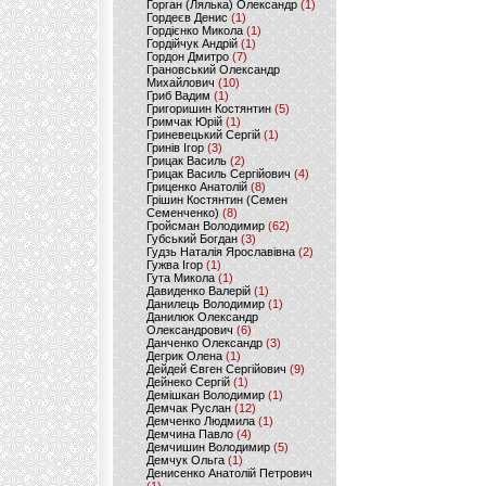
Горган (Лялька) Олександр
(1)
Гордеєв Денис
(1)
Гордієнко Микола
(1)
Гордійчук Андрій
(1)
Гордон Дмитро
(7)
Грановський Олександр
Михайлович
(10)
Гриб Вадим
(1)
Григоришин Костянтин
(5)
Гримчак Юрій
(1)
Гриневецький Сергій
(1)
Гринів Ігор
(3)
Грицак Василь
(2)
Грицак Василь Сергійович
(4)
Гриценко Анатолій
(8)
Грішин Костянтин (Семен
Семенченко)
(8)
Гройсман Володимир
(62)
Губський Богдан
(3)
Гудзь Наталія Ярославівна
(2)
Гужва Ігор
(1)
Гута Микола
(1)
Давиденко Валерій
(1)
Данилець Володимир
(1)
Данилюк Олександр
Олександрович
(6)
Данченко Олександр
(3)
Дегрик Олена
(1)
Дейдей Євген Сергійович
(9)
Дейнеко Сергій
(1)
Демішкан Володимир
(1)
Демчак Руслан
(12)
Демченко Людмила
(1)
Демчина Павло
(4)
Демчишин Володимир
(5)
Демчук Ольга
(1)
Денисенко Анатолій Петрович