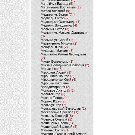
Матвієнко Анатолій
(2)
Матвійчук Едуард
(5)
Матейченко Костянтин
(1)
Матіос Анатолій
(9)
Медведчук Віктор
(74)
Медведь Віктор
(2)
Медведько Олександр
(1)
Медяник Володимир
(4)
Мельник Петро
(3)
Мельничук Максим Дмитрович
(3)
Мельничук Сергій
(1)
Мельніченко Микола
(2)
Мендель Юлія
(2)
Микитась Максим
(8)
Микитенко Роман Леонідович
(2)
Мисик Володимир
(1)
Мисик Володимир Юрійович
(2)
Мізрах Ігор
(3)
Мірошник Андрій
(1)
Мірошниченко Ігор
(3)
Мірошниченко Юрій
(4)
Мірошніченко Іван
Володимирович
(2)
Могильов Анатолій
(2)
Молоток Ігор
(6)
Монтян Тетяна
(4)
Мороко Юрій
(2)
Мосійчук Ігор
(2)
Москалевський В'ячеслав
(1)
Москаленко Ярослав
(1)
Москаль Геннадій
(5)
Мочанов Олексій
(1)
Мошенець Олена
(1)
Мошенский Валерий
(5)
Муженко Віктор
(1)
Мужчиль Олег (Сергій Аміров)