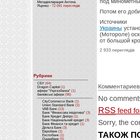
под минометны
Мегадекларация Антона
Яценко
- 72 091 переглядів
Потом его доб
Источник
Украины
устан
(Мотороле) ос
от большой кр
2 933 переглядів
Рубрики
CБУ
(64)
Комментариев
Dragon Capital
(1)
афери "Укргазбанка"
(1)
банківські афери
(96)
No comments
CityCommerce Bank
(1)
Union Standard Bank
(2)
RSS
feed fo
VAB Банк
(13)
Банк "Фінансова ініціатива"
(3)
Банк Кредит Дніпро
(1)
Банк Національний кредит
(3)
Sorry, the co
Банк Фінанси та кредит
(1)
Дельта Банк
(3)
Евробанк
(2)
ТАКОЖ ПО
Експобанк
(1)
Ощадбанк
(5)