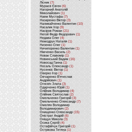
Лісник
(7)
Мураєв Євген
(6)
Нагорний Анатолій
Миколайович
(1)
Наем Мустафа
(7)
Назаренко Віктор
(3)
Наливайченко Валентин
(10)
Насалик Ігор
(9)
Насіров Роман
(21)
Негой Федір Федорович
(1)
Недава Олег
(4)
Немодрук Наталія
(1)
Низенко Олег
(1)
Ничипоренко Валентин
(1)
Німченко Василь
(2)
Новак Славомір
(1)
Новинський Вадим
(16)
Новосад Ганна
(1)
Носаль Олександр
(1)
Нусенкіс Віктор
(1)
Оверко Ігор
(1)
Овчаренко В'ячеслав
Андрійович
(1)
Огнєвіч Злата
(3)
Одарченко Юрій
(1)
Олійник Володимир
(4)
Олійник Святослав
(2)
Омельченко Григорій
(3)
Омельченко Олександр
(7)
Омелян Володимир
Володимирович
(2)
Онищенко Олександр
(15)
Оністрат Андрій
(6)
Оніщук Микола
(3)
Осика Сергій
(4)
Остафійчук Григорій
(1)
Острікова Тетяна
(1)