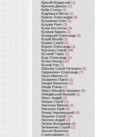
Криклій Владислав
(1)
Крючков Дмитро
(1)
Кубів Степан
(1)
Кудрявцєв Віктор
(1)
Кужель Олександра
(9)
Кузьменко Олег
(1)
Кузьмін Рінат
(3)
Кулик Костянтин
(5)
Куликов Кирило
(1)
Куницький Олександр
(5)
Купрій Віталій
(3)
Курикін Сергій
(1)
Курило Олександр
(1)
Курченко Сергій
(44)
Кутовий Тарас
(1)
Куць Олександр
(1)
Кучма Леонід
(12)
Кушнір Ігор
(7)
Лабазюк Сергій Петрович
(2)
Лавринович Олександр
(7)
Лагун Микола
(9)
Лазаренко Павло
(1)
Ландик Валентин
(1)
Ландік Роман
(1)
Ланьо Михайло Іванович
(4)
Лебедівський Валерій
(1)
Левус Андрій
(2)
Левцов Сергій
(1)
Левченко Микола
(1)
Левченко Юрій
(6)
Леонід Черновецький
(4)
Лещенко Сергій
(10)
Лисенко Андрій
(2)
Литвин Володимир
(6)
Литвиненко Сергій
(1)
Лихоліт Валентин
Станіславович
(1)