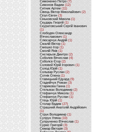
Симоненко Петро
(7)
Симонов Вадим
(12)
Ситник Артем
(11)
Сівець Віктор Миколайович
(2)
Сігал Євген
(3)
Сіньковский Микола
(1)
Скударь Георгій
(1)
Скуратовський Сергій Іванович
(1)
Слободян Олександр
В'ячеславович
(1)
Слюсарчук Андрій
(1)
Смалій Віктор
(1)
Смешко Ігор
(1)
Смолій Яків
(1)
Снєгирьов Дмитро
(2)
Соболев Вячеслав
(4)
Соболєв Єгор
(2)
Соловей Юрій Ігорович
(1)
Солод Юрій
(1)
Сольвар Руслан
(2)
Сотнік Олена
(1)
Ставицький Едуард
(9)
Стаднійчук Роман
(3)
Старикова Ганна
(1)
Стельмах Володимир
(2)
Стефанчук Микола
(1)
Стефанчук Руслан
(1)
Стець Юрій
(1)
Столар Вадим
(27)
Страшний Анатолій Андрійович
(1)
Струк Володимир
(1)
Супрун Уляна
(10)
Супруненко В'ячеслав
(1)
Суркіс Григорій
(3)
Сюмар Вікторія
(3)