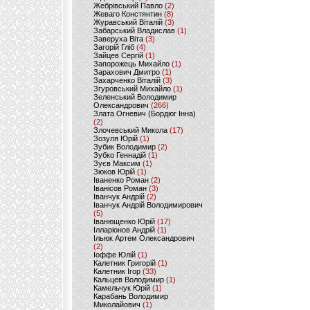
Жебрівський Павло
(2)
Жеваго Констянтин
(8)
Журавський Віталій
(3)
Забарський Владислав
(1)
Заверуха Віта
(3)
Загорій Гліб
(4)
Зайцев Сергій
(1)
Запорожець Михайло
(1)
Зарахович Дмитро
(1)
Захарченко Віталій
(3)
Згуровський Михайло
(1)
Зеленський Володимир
Олександрович
(266)
Злата Огневич (Бордюг Інна)
(2)
Злочевський Микола
(17)
Зозуля Юрій
(1)
Зубик Володимир
(2)
Зубко Геннадій
(1)
Зуєв Максим
(1)
Зюков Юрій
(1)
Іваненко Роман
(2)
Іванісов Роман
(3)
Іванчук Андрій
(2)
Іванчук Андрій Володимирович
(5)
Іванющенко Юрій
(17)
Ілларіонов Андрій
(1)
Ільюк Артем Олександрович
(2)
Іоффе Юлій
(1)
Калетник Григорій
(1)
Калетник Ігор
(33)
Кальцев Володимир
(1)
Камельчук Юрій
(1)
Карабань Володимир
Миколайович
(1)