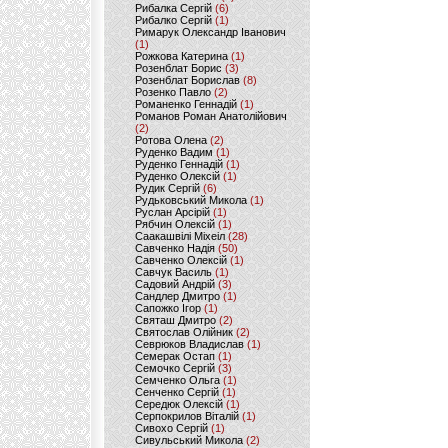
Рибалка Сергій
(6)
Рибалко Сергій
(1)
Римарук Олександр Іванович
(1)
Рожкова Катерина
(1)
Розенблат Борис
(3)
Розенблат Борислав
(8)
Розенко Павло
(2)
Романенко Геннадій
(1)
Романов Роман Анатолійович
(2)
Ротова Олена
(2)
Руденко Вадим
(1)
Руденко Геннадій
(1)
Руденко Олексій
(1)
Рудик Сергій
(6)
Рудьковський Микола
(1)
Руслан Арсірій
(1)
Рябчин Олексій
(1)
Саакашвілі Міхеіл
(28)
Савченко Надія
(50)
Савченко Олексій
(1)
Савчук Василь
(1)
Садовий Андрій
(3)
Сандлер Дмитро
(1)
Сапожко Ігор
(1)
Святаш Дмитро
(2)
Святослав Олійник
(2)
Севрюков Владислав
(1)
Семерак Остап
(1)
Семочко Сергій
(3)
Семченко Ольга
(1)
Сенченко Сергій
(1)
Середюк Олексій
(1)
Серпокрилов Віталій
(1)
Сивохо Сергій
(1)
Сивульський Микола
(2)