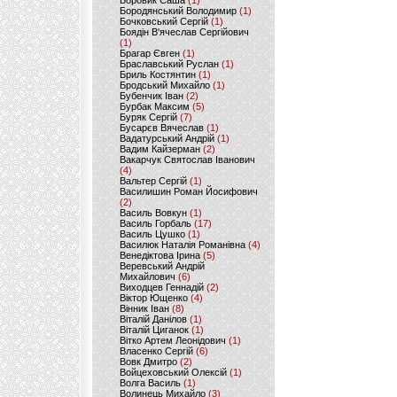
Боровик Саша
(1)
Бородянський Володимир
(1)
Бочковський Сергій
(1)
Боядін В'ячеслав Сергійович
(1)
Брагар Євген
(1)
Браславський Руслан
(1)
Бриль Костянтин
(1)
Бродський Михайло
(1)
Бубенчик Іван
(2)
Бурбак Максим
(5)
Буряк Сергій
(7)
Бусарєв Вячеслав
(1)
Вадатурський Андрій
(1)
Вадим Кайзерман
(2)
Вакарчук Святослав Іванович
(4)
Вальтер Сергій
(1)
Василишин Роман Йосифович
(2)
Василь Вовкун
(1)
Василь Горбаль
(17)
Василь Цушко
(1)
Василюк Наталія Романівна
(4)
Венедіктова Ірина
(5)
Веревський Андрій
Михайлович
(6)
Виходцев Геннадій
(2)
Віктор Ющенко
(4)
Вінник Іван
(8)
Віталій Данілов
(1)
Віталій Циганок
(1)
Вітко Артем Леонідович
(1)
Власенко Сергій
(6)
Вовк Дмитро
(2)
Войцеховський Олексій
(1)
Волга Василь
(1)
Волинець Михайло
(3)