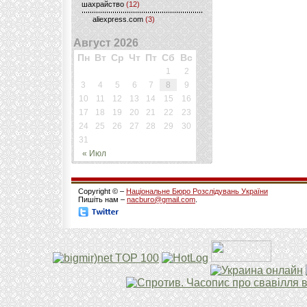
шахрайство
(12)
aliexpress.com
(3)
Август 2026
Пн
Вт
Ср
Чт
Пт
Сб
Вс
1
2
3
4
5
6
7
8
9
10
11
12
13
14
15
16
17
18
19
20
21
22
23
24
25
26
27
28
29
30
31
« Июл
Copyright © –
Національне Бюро Розслідувань України
Пишіть нам –
nacburo@gmail.com
.