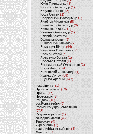
Юлдашев Сергій
(1)
Юлія Тимошенко
(8)
Юраков Олександр
(1)
Юрушев Леонід
(3)
Юфа Семен
(1)
Яворівський Володимир
(1)
Якибчук Мирослав
(5)
Якименко Олександр
(3)
Якименко Олена
(1)
Якімчук Олександр
(1)
Яловий Костянтин
Володимирович
(1)
Янковський Микола
(2)
Янукович Віктор
(64)
Янукович Олександр
(20)
Ярема Віталій
(4)
Яременко Богдан
(1)
Яресько Наталія
(1)
Ярославський Олександр
(3)
Ярош Дмитро
(4)
Ясинський Олександр
(1)
Яценко Антон
(58)
Яценюк Арсеній
(147)
покращення
(1)
Права человека
(13)
Приват
(13)
Провокація
(7)
Рейдери
(15)
російська гебня
(8)
Російсько-українська війна
(793)
Судова корупція
(4)
тендерна мафія
(36)
Тероризм
(4)
Укрсоцбанк
(3)
фальсифікація виборів
(1)
Фокстрот
(13)