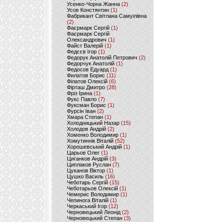
Усенко-Чорна Жанна
(2)
Усов Констянтин
(1)
Фабрикант Світлана Самуілівна
(2)
Фаєрмарк Сергій
(1)
Фаєрмарк Сергій
Олександрович
(1)
Файст Валерій
(1)
Федєєв Ігор
(1)
Федорук Анатолій Петрович
(2)
Федорчук Анатолій
(1)
Федосов Едуард
(1)
Филатов Борис
(11)
Філатов Олексій
(6)
Фірташ Дмитро
(28)
Фріз Ірина
(1)
Фукс Павло
(7)
Фуксман Борис
(1)
Фурсін Іван
(2)
Хмара Степан
(1)
Холодницький Назар
(15)
Холодов Андрій
(2)
Хоменко Володимир
(1)
Хомутиннік Віталій
(52)
Хорошевський Андрій
(1)
Царьов Олег
(1)
Циганков Андрій
(3)
Циплаков Руслан
(7)
Цуканов Віктор
(1)
Цушко Василь
(16)
Чеботарь Сергій
(15)
Чеботарьов Олексій
(1)
Чемерис Володимир
(1)
Чепинога Віталій
(1)
Черкаський Ігор
(12)
Черновецький Леонід
(2)
Черновецький Степан
(3)