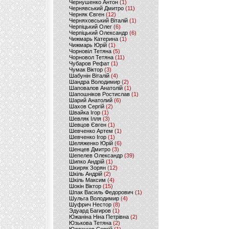
Чернушенко Антон
(1)
Чернявський Дмитро
(11)
Черняк Євген
(12)
Черняховський Віталій
(1)
Черпіцький Олег
(6)
Черпіцький Олександр
(6)
Чижмарь Катерина
(1)
Чижмарь Юрій
(1)
Чорновіл Тетяна
(5)
Чорновол Тетяна
(11)
Чубаров Рефат
(1)
Чумак Віктор
(3)
Шабунін Віталій
(4)
Шандра Володимир
(2)
Шаповалов Анатолій
(1)
Шапошніков Ростислав
(1)
Шарий Анатолий
(6)
Шахов Сергій
(2)
Швайка Ігор
(1)
Шевляк Ілля
(3)
Шевцов Євген
(1)
Шевченко Артем
(1)
Шевченко Ігор
(1)
Шеляженко Юрій
(6)
Шенцев Дмитро
(3)
Шепелев Олександр
(39)
Шипко Андрій
(1)
Шкиряк Зорян
(12)
Шкіль Андрій
(2)
Шкіль Максим
(4)
Шокін Віктор
(15)
Шпак Василь Федорович
(1)
Шульга Володимир
(4)
Шуфрич Нестор
(8)
Эдуард Багиров
(1)
Южаніна Ніна Петрівна
(2)
Юзькова Тетяна
(2)