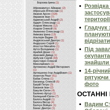
Борзова Ірина
(1)
Розвідка
Абромавичус Айварас
(2)
Аброськін В’ячеслав
(1)
застосув
Аваков Арсен
(318)
Аврамов Іван
(7)
території
Адамовський Андрій
(2)
Адаріч Олександр
(1)
Азаров Микола
(12)
Гладчук 
Азаров Олексій
(9)
Акименко Олександр
(1)
планують
Акімова Ірина
(13)
Альперін Вадим
(3)
відрізати
Андрієвський Дмитро
(1)
Андрушко Сергій
(1)
Апостол Михайло
(1)
Під зава
Ар'єв Володимир
(1)
Арабей Денис
(1)
окупанта
Арахамія Давид
(1)
Арбузов Сергій
(44)
знайшли 
Арестович Олексій
Миколайович
(1)
Артеменко Андрій Вікторович
14-річни
(1)
Артюшенко Ігор Андрійович
(1)
Ахметов Рінат
(51)
рятуючи 
Бабак Олена
(1)
Баганець Олексій
(6)
фото
Багрій Петро
(3)
Баканов Іван
(2)
Бакулін Євген
(4)
ОСТАННІ
Баленко Артур
(1)
Балицький Євген
(7)
Балога Андрій
(1)
Балога Віктор
(4)
Вадим Ст
Балчун Войцех
(1)
Банас Дмитро
(1)