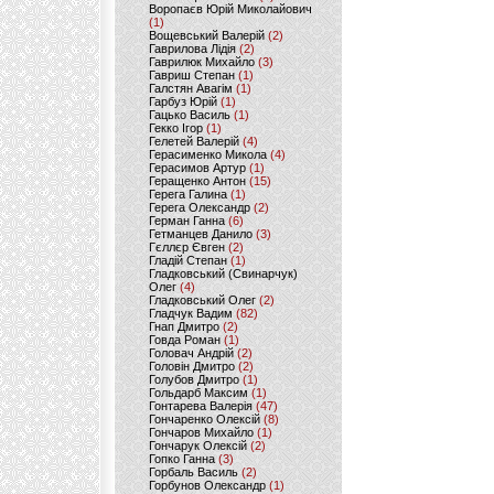
Воропаєв Юрій Миколайович
(1)
Вощевський Валерій
(2)
Гаврилова Лідія
(2)
Гаврилюк Михайло
(3)
Гавриш Степан
(1)
Галстян Авагім
(1)
Гарбуз Юрій
(1)
Гацько Василь
(1)
Гекко Ігор
(1)
Гелетей Валерій
(4)
Герасименко Микола
(4)
Герасимов Артур
(1)
Геращенко Антон
(15)
Герега Галина
(1)
Герега Олександр
(2)
Герман Ганна
(6)
Гетманцев Данило
(3)
Гєллєр Євген
(2)
Гладій Степан
(1)
Гладковський (Свинарчук)
Олег
(4)
Гладковський Олег
(2)
Гладчук Вадим
(82)
Гнап Дмитро
(2)
Говда Роман
(1)
Головач Андрій
(2)
Головін Дмитро
(2)
Голубов Дмитро
(1)
Гольдарб Максим
(1)
Гонтарева Валерія
(47)
Гончаренко Олексій
(8)
Гончаров Михайло
(1)
Гончарук Олексій
(2)
Гопко Ганна
(3)
Горбаль Василь
(2)
Горбунов Олександр
(1)