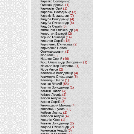
Каретко Володимир
Олександрович
(1)
Кармазін Юрій
(1)
Карплюк Володимир
(3)
Каськів Владислав
(7)
Кацуба Володимир
(4)
Кацуба Олександр
(8)
Кацуба Сергій
(5)
Квіташвілі Олександр
(3)
Келестин Валерій
(2)
Кернес Геннадій
(14)
Кивалов Сергій
(12)
Кириленко В’ячеслав
(2)
Кириленко Павло
Олександрович
(1)
Ківа Ілля
(5)
Ківалов Сергій
(46)
Кірш Олександр Вікторович
(1)
Кісільов Ігор Петрович
(1)
Кіссе Антон
(2)
Клименко Володимир
(4)
Клименко Олександр
(8)
Климець Павло
(1)
Кличко Віталій
(55)
Кличко Володимир
(1)
Клімкін Павло
(4)
Клімов Леонід
(2)
Клюєв Андрій
(6)
Клюєв Сергій
(5)
Княжицький Микола
(4)
Князевич Руслан
(2)
Кобзон Иосиф
(2)
Коболєв Андрій
(4)
Ковалів Юлія
(1)
Ковтун Володимир
(2)
Кодола Олександр
(2)
Кожемякін Андрій
(3)