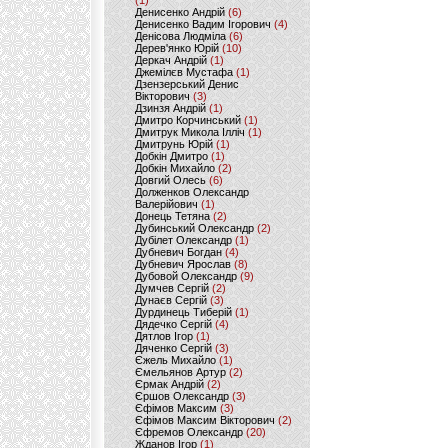
(1)
Денисенко Андрій
(6)
Денисенко Вадим Ігорович
(4)
Денісова Людміла
(6)
Дерев'янко Юрій
(10)
Деркач Андрій
(1)
Джемілєв Мустафа
(1)
Дзензерський Денис
Вікторович
(3)
Дзинзя Андрій
(1)
Дмитро Корчинський
(1)
Дмитрук Микола Ілліч
(1)
Дмитрунь Юрій
(1)
Добкін Дмитро
(1)
Добкін Михайло
(2)
Довгий Олесь
(6)
Долженков Олександр
Валерійович
(1)
Донець Тетяна
(2)
Дубинський Олександр
(2)
Дубілет Олександр
(1)
Дубневич Богдан
(4)
Дубневич Ярослав
(8)
Дубовой Олександр
(9)
Думчев Сергій
(2)
Дунаєв Сергій
(3)
Дурдинець Тиберій
(1)
Дядечко Сергій
(4)
Дятлов Ігор
(1)
Дяченко Сергій
(3)
Єжель Михайло
(1)
Ємельянов Артур
(2)
Єрмак Андрій
(2)
Єршов Олександр
(3)
Єфімов Максим
(3)
Єфімов Максим Вікторович
(2)
Єфремов Олександр
(20)
Жданов Ігор
(1)