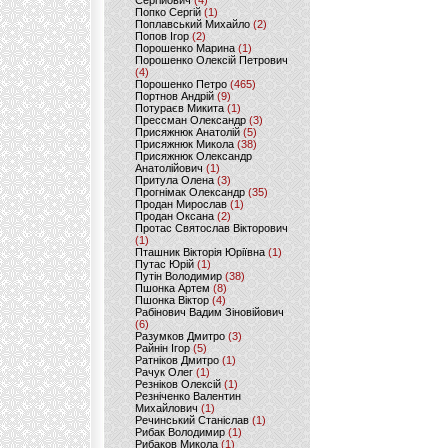
Сергійович
(4)
Попко Сергій
(1)
Поплавський Михайло
(2)
Попов Ігор
(2)
Порошенко Марина
(1)
Порошенко Олексій Петрович
(4)
Порошенко Петро
(465)
Портнов Андрій
(9)
Потураєв Микита
(1)
Прессман Олександр
(3)
Присяжнюк Анатолій
(5)
Присяжнюк Микола
(38)
Присяжнюк Олександр
Анатолійович
(1)
Притула Олена
(3)
Прогнімак Олександр
(35)
Продан Мирослав
(1)
Продан Оксана
(2)
Протас Святослав Вікторович
(1)
Пташник Вікторія Юріївна
(1)
Путас Юрій
(1)
Путін Володимир
(38)
Пшонка Артем
(8)
Пшонка Віктор
(4)
Рабінович Вадим Зіновійович
(6)
Разумков Дмитро
(3)
Райнін Ігор
(5)
Ратніков Дмитро
(1)
Рачук Олег
(1)
Резніков Олексій
(1)
Резніченко Валентин
Михайлович
(1)
Речинський Станіслав
(1)
Рибак Володимир
(1)
Рибаков Микола
(1)