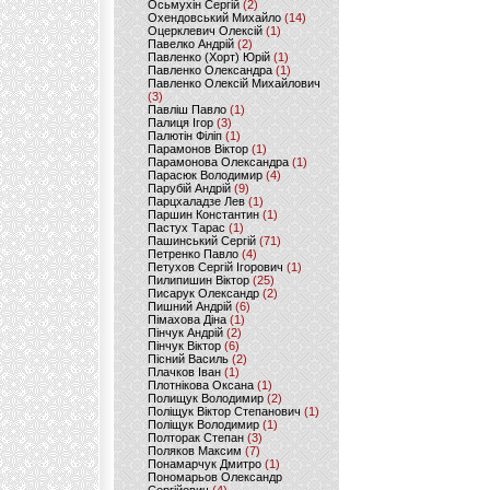
Осьмухін Сергій
(2)
Охендовський Михайло
(14)
Оцерклевич Олексій
(1)
Павелко Андрій
(2)
Павленко (Хорт) Юрій
(1)
Павленко Олександра
(1)
Павленко Олексій Михайлович
(3)
Павліш Павло
(1)
Палиця Ігор
(3)
Палютін Філіп
(1)
Парамонов Віктор
(1)
Парамонова Олександра
(1)
Парасюк Володимир
(4)
Парубій Андрій
(9)
Парцхаладзе Лев
(1)
Паршин Константин
(1)
Пастух Тарас
(1)
Пашинський Сергій
(71)
Петренко Павло
(4)
Петухов Сергій Ігорович
(1)
Пилипишин Віктор
(25)
Писарук Олександр
(2)
Пишний Андрій
(6)
Пімахова Діна
(1)
Пінчук Андрій
(2)
Пінчук Віктор
(6)
Пісний Василь
(2)
Плачков Іван
(1)
Плотнікова Оксана
(1)
Полищук Володимир
(2)
Поліщук Віктор Степанович
(1)
Поліщук Володимир
(1)
Полторак Степан
(3)
Поляков Максим
(7)
Понамарчук Дмитро
(1)
Пономарьов Олександр