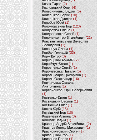
Козак Володимир
(1)
Козак Тарас
(2)
Козловський Олег
(4)
Колесниченко Вадим
(5)
Колесніков Борис
(10)
Колєсніков Дмитро
(1)
Колобов Юрій
(1)
Коломойський Ігор
(123)
Кондратюк Олена
(1)
Кондрашенко Сергій
(1)
Кононенко Ігор Віталійович
(21)
Константіновський Вячеслав
Леонідович
(1)
Копанчук Олена
(1)
Корбан Геннадій
(33)
Корж Віктор
(3)
Корнацький Аркадій
(2)
Корнійчук Євген
(1)
Коровченко Сергій
(1)
Королевська Наталія
(5)
Король Марія Григорівна
(1)
Король Олександр
(16)
Корчинська Оксана
Анатоліївна
(1)
Корявченков Юрій Валерійович
(1)
Костенко Євген
(1)
Костицький Василь
(1)
Костюшко Олег
(1)
Косюк Юрій
(15)
Котвіцький Ігор
(10)
Кошелєва Альона
(3)
Кошмак Вадим
(1)
Кравець Андрій Віталійович
(2)
Кравчук Леонід Макарович
(1)
Краснокутський Сергій
(1)
Кривецький Ігор
(1)
Кривонос Павло
(1)