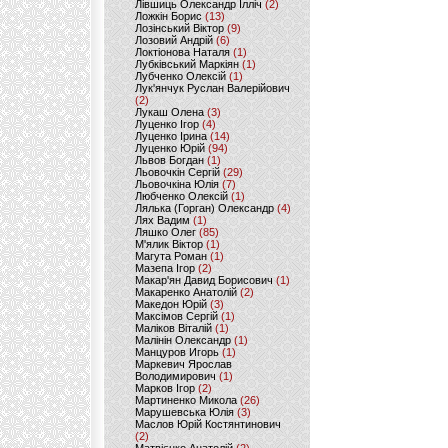
Лівшиць Олександр Ілліч
(2)
Ложкін Борис
(13)
Лозінський Віктор
(9)
Лозовий Андрій
(6)
Локтіонова Наталя
(1)
Лубківський Маркіян
(1)
Лубченко Олексій
(1)
Лук'янчук Руслан Валерійович
(2)
Лукаш Олена
(3)
Луценко Ігор
(4)
Луценко Ірина
(14)
Луценко Юрій
(94)
Львов Богдан
(1)
Льовочкін Сергій
(29)
Льовочкіна Юлія
(7)
Любченко Олексій
(1)
Лялька (Горган) Олександр
(4)
Лях Вадим
(1)
Ляшко Олег
(85)
М'ялик Віктор
(1)
Магута Роман
(1)
Мазепа Ігор
(2)
Макар'ян Давид Борисович
(1)
Макаренко Анатолій
(2)
Македон Юрій
(3)
Максімов Сергій
(1)
Маліков Віталій
(1)
Малінін Олександр
(1)
Манцуров Игорь
(1)
Маркевич Ярослав
Володимирович
(1)
Марков Ігор
(2)
Мартиненко Микола
(26)
Марушевська Юлія
(3)
Маслов Юрій Костянтинович
(2)