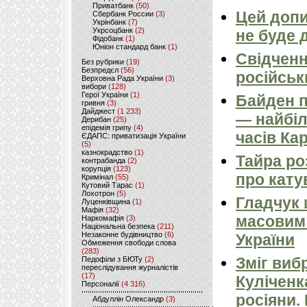
Приватбанк
(50)
Цей допи
Сбербанк России
(3)
Укрінбанк
(7)
Укрсоцбанк
(2)
не буде 
Фідобанк
(1)
Юніон стандард банк
(1)
Свідченн
Без рубрики
(19)
Безпредєл
(56)
російськ
Верховна Рада України
(3)
вибори
(128)
Герої України
(1)
Байден п
гривня
(3)
Дайджест
(1 233)
— найбіл
Дерибан
(25)
епідемія грипу
(4)
часів Ка
ЄДАПС: приватизація України
(5)
казнокрадство
(1)
Тайра ро
контрабанда
(2)
корупція
(123)
про кату
Кримінал
(55)
Кутовий Тарас
(1)
Лохотрон
(5)
Гладчук
Луценківщина
(1)
Мафія
(32)
масовим
Наркомафія
(3)
Національна безпека
(211)
Незаконне будівництво
(6)
України
Обмеження свободи слова
(283)
Зміг виб
Педофіли з БЮТу
(2)
переслідування журналістів
(17)
Куліченк
Персоналії
(4 316)
росіяни.
Абдуллін Олександр
(3)