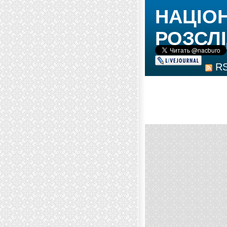
НАЦІО
РОЗСЛІ
R