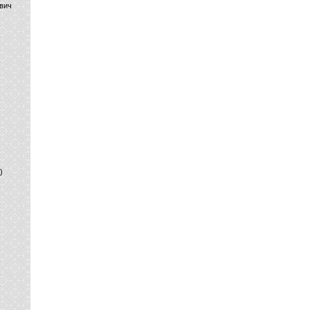
вич
)