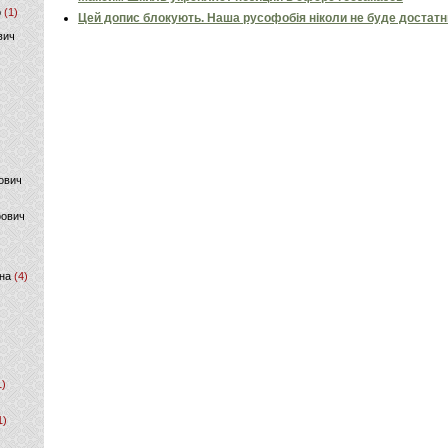
р
(1)
Цей допис блокують. Наша русофобія ніколи не буде достат
вич
ович
фович
на
(4)
1)
1)