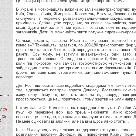
Ця позиція просто таки безглузда, якщо не ворожа. Чому?
В Україні є чотирнадцять важливих залізнично-транспортних вуз
Київ, Одеса, Львів, Жмеринка, Коростень, Бахмач, Лозова та і
сполучень з мережею розвантажувально-навантажувальних м
приміщень. Дебальцеве серед них, за своєю важливістю, зна
місці. Здати цей залізничний вузол – означає помітно підсили
загарбників. Дати їм можливість звити потужне сировинно-арсен
Скільки, скажіть, завезла Росія на окуповані території та
конвоїв»? Тринадцять, здається, по 160-180 транспортних фур 
просто доставити в бочках нафтопродукти для сотень танків і 
ракети. Ось чому, не встигли вивантажитись одні авто,
транспортний караван. Оволодіння ж ворогом Дебальцевим зн
коли під покровом ночі замість трьох-чотирьох «гумконвоїв» 
зайде один ешелон з цистернами та вагонами боєкомплектів.
фронті це винятково стратегічний, життєво-важливий пункт.
аеропорт.
Для Росії відновити наше подовбане снарядами й мінами летови
тоді відкриються повітряні ворота Донбасу. Доставляй блискав
живу силу. Тому те, що геть злисіла від споруд повітрян
прострілюється, це наш порятунок. І тому жертви не були напр
І тому заяви О. Волошина, як і народного депутат України А
а"
(3)
публічно переконує всіх, що треба «вирівняти» лінію фронт
ворогові, це все одно, що заклики подарувати окупантам весь 
т
(3)
)
Не мені оцінювати ці заклики, але за цим щось явно стоїть…
Інше. Я дивуюся, чому керівництво держави так тупо вперлося
розв’язання проблеми Донбасу, як і повернення Криму. Кому