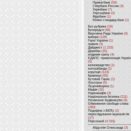
Приватбанк
(50)
Сбербанк России
(3)
Укрінбанк
(7)
Укрсоцбанк
(2)
Фідобанк
(1)
Юніон стандард банк
(1)
Без рубрики
(19)
Безпредєл
(56)
Верховна Рада України
(3)
вибори
(128)
Герої України
(1)
гривня
(3)
Дайджест
(1 233)
Дерибан
(25)
епідемія грипу
(4)
ЄДАПС: приватизація Україн
(5)
казнокрадство
(1)
контрабанда
(2)
корупція
(123)
Кримінал
(55)
Кутовий Тарас
(1)
Лохотрон
(5)
Луценківщина
(1)
Мафія
(32)
Наркомафія
(3)
Національна безпека
(211)
Незаконне будівництво
(6)
Обмеження свободи слова
(283)
Педофіли з БЮТу
(2)
переслідування журналістів
(17)
Персоналії
(4 316)
Абдуллін Олександр
(3)