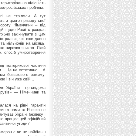
територіальна цілісність
ько-російських проблем.
пі не стріляли. А тут
ать з цього приводу свої
бороту Німеччини – від
цій щодо Росії страждає
рібно закінчувати з цим
стралів», які вже давно
та мільйонів на місяць.
ка виразка зникла. Який
ж, спосіб умиротворення
ід материкової частини
яти… Це не естетично… А
ми безвізового режиму.
ою і він уже свій…
ля України – це свідома
друзів» — Німеччини та
лася на рівні гарантій
вин з нами та Росією не
нтував Україні безпеку і
 не працює цей офіційний
рантійної угоди?
амерон є чи не найбільш