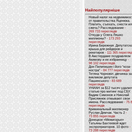
Найпопулярніше
Новый налог на недвижимос
от правительства Яценюка.
Платить, съехать, снести ил
сжечь? Расследование
-
269 733 переглядів
Откуда у Олега Ляшко
миллионы?
- 173 293
переглядів
Ирина Бережная. Депутатск
крыша для рейдеров и
рекетиров
- 111 365 перегляд
В Амстердаме поздравляли
Акимову и ее избранницу
-
98 102 переглядів
Дон Пилипишин і його “коза-
ностра”
- 84 777 переглядів
Тетяна Чорновіл: дівчинка за
викликом депутата
Пашинського
- 83 689
переглядів
УНИАН за $12 тысяч удалил
статью про митинг под СБУ.
Вадим Симонов и Николай
Присяжнюк отмывают свои
имена. Расследование
- 75 
переглядів
Криминальный миллионер
Руслан Демчак. Часть 2
-
73 855 переглядів
Донецкое «Межигорье»
Татьяны Бахтеевой ждет
экспроприаторов. 10 фото
-
73 288 переглядів