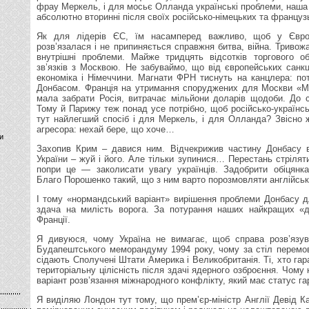
фрау Меркель, і для мосьє Олланда українські проблеми, наша 
абсолютно вторинні після своїх російсько-німецьких та француз
Як для лідерів ЄС, їм насамперед важливо, щоб у Євро
розв’язалася і не припиняється справжня битва, війна. Тривож
внутрішні проблеми. Майже тридцять відсотків торгового о
зв’язків з Москвою. Не забуваймо, що від європейських санк
економіка і Німеччини. Магнати ФРН тиснуть на канцлера: пот
Донбасом. Франція на утримання споруджених для Москви «Мі
мала забрати Росія, витрачає мільйони доларів щодоби. До с
Тому й Парижу теж понад усе потрібно, щоб російсько-українсь
тут найлегший спосіб і для Меркель, і для Олланда? Звісно 
агресора: нехай бере, що хоче…
и
Захопив Крим – давися ним. Відчекрижив частину Донбасу в
України – жуй і його. Але тільки зупинися… Перестань стріл
попри це — заколисати увагу українців. Задобрити обіцянка
Благо Порошенко такий, що з ним варто порозмовляти англійськ
І тому «нормандський варіант» вирішення проблеми Донбасу д
здача на милість ворога. За потурання наших найкращих «
Франції.
Я дивуюся, чому Україна не вимагає, щоб справа розв’язува
Будапештського меморандуму 1994 року, чому за стіл перемо
сідають Сполучені Штати Америка і Великобританія. Ті, хто гара
територіальну цілісність після здачі ядерного озброєння. Чому
варіант розв’язання міжнародного конфлікту, який має статус га
Я виділяю Лондон тут тому, що прем’єр-міністр Англії Девід К