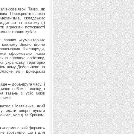
лів-розв’язок. Таких, як
нших. Перехрестя шляхів
еханізмів, складських
ходиться на шостому (!)
ти агресивні потужності
альне тилове кубло.
к званих «гуманітарних
у кожному. Звісно, що не
бронемашин. Чи снаряди,
 вже сформовано інший
ачно спрощує логістику,
на українську територію
 Ось чому Дебальцеве на
 Власне, як і Донецький
ще – доба-друга часу, і
ично небом і техніку, і
а гавань з усіх боків
асними.
натолія Матвієнка, який
у, здати опорні пункти
Донбас, услід за Кримом.
 в «норманський формат»
 не зрозуміло, що і для