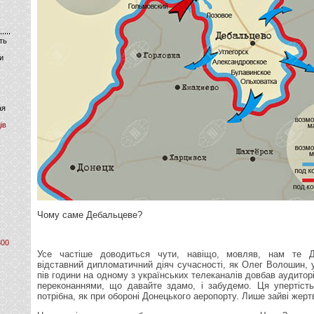
ть
и
ая
ів
Чому саме Дебальцеве?
800
Усе частіше доводиться чути, навіщо, мовляв, нам те Д
відставний дипломатичний діяч сучасності, як Олег Волошин,
пів години на одному з українських телеканалів довбав аудитор
переконаннями, що давайте здамо, і забудемо. Ця упертість
потрібна, як при обороні Донецького аеропорту. Лише зайві жерт