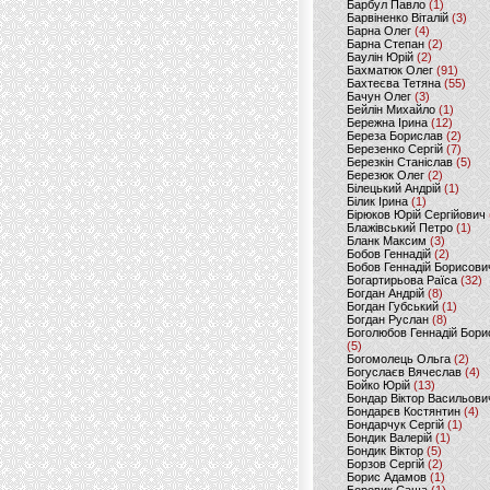
Барбул Павло
(1)
Барвіненко Віталій
(3)
Барна Олег
(4)
Барна Степан
(2)
Баулін Юрій
(2)
Бахматюк Олег
(91)
Бахтеєва Тетяна
(55)
Бачун Олег
(3)
Бейлін Михайло
(1)
Бережна Ірина
(12)
Береза Борислав
(2)
Березенко Сергій
(7)
Березкін Станіслав
(5)
Березюк Олег
(2)
Білецький Андрій
(1)
Білик Ірина
(1)
Бірюков Юрій Сергійович
Блажівський Петро
(1)
Бланк Максим
(3)
Бобов Геннадій
(2)
Бобов Геннадій Борисови
Богартирьова Раїса
(32)
Богдан Андрій
(8)
Богдан Губський
(1)
Богдан Руслан
(8)
Боголюбов Геннадій Бори
(5)
Богомолець Ольга
(2)
Богуслаєв Вячеслав
(4)
Бойко Юрій
(13)
Бондар Віктор Васильови
Бондарєв Костянтин
(4)
Бондарчук Сергій
(1)
Бондик Валерій
(1)
Бондик Віктор
(5)
Борзов Сергiй
(2)
Борис Адамов
(1)