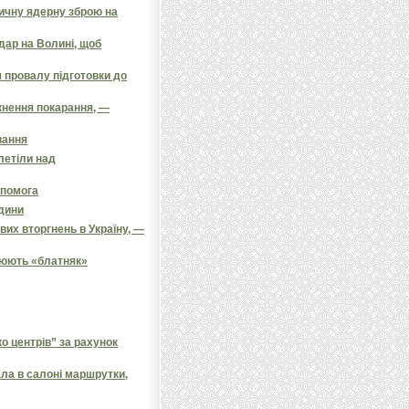
тичну ядерну зброю на
дар на Волині, щоб
 провалу підготовки до
кнення покарання, —
вання
олетіли над
опомога
одини
их вторгнень в Україну, —
цюють «блатняк»
 центрів” за рахунок
ала в салоні маршрутки,