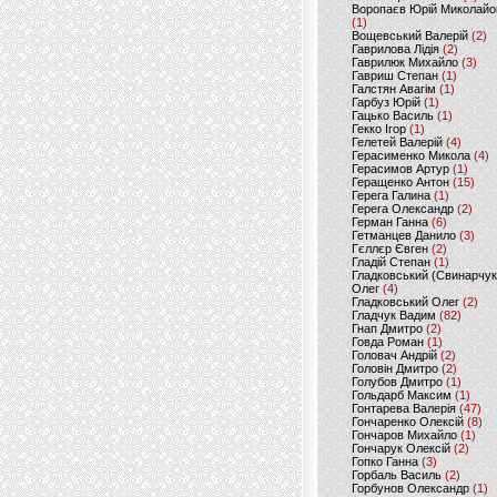
Воропаєв Юрій Миколайо
(1)
Вощевський Валерій
(2)
Гаврилова Лідія
(2)
Гаврилюк Михайло
(3)
Гавриш Степан
(1)
Галстян Авагім
(1)
Гарбуз Юрій
(1)
Гацько Василь
(1)
Гекко Ігор
(1)
Гелетей Валерій
(4)
Герасименко Микола
(4)
Герасимов Артур
(1)
Геращенко Антон
(15)
Герега Галина
(1)
Герега Олександр
(2)
Герман Ганна
(6)
Гетманцев Данило
(3)
Гєллєр Євген
(2)
Гладій Степан
(1)
Гладковський (Свинарчук
Олег
(4)
Гладковський Олег
(2)
Гладчук Вадим
(82)
Гнап Дмитро
(2)
Говда Роман
(1)
Головач Андрій
(2)
Головін Дмитро
(2)
Голубов Дмитро
(1)
Гольдарб Максим
(1)
Гонтарева Валерія
(47)
Гончаренко Олексій
(8)
Гончаров Михайло
(1)
Гончарук Олексій
(2)
Гопко Ганна
(3)
Горбаль Василь
(2)
Горбунов Олександр
(1)