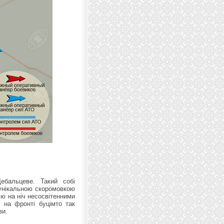
ебальцеве. Такий собі
 унікальною скоромовкою
ію на ніч несосвітенними
 на фронті буцімто так
ви.