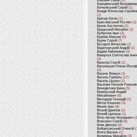
Боровик Саша
(1)
Бородянський Володими
Бочковський Сергій
(1)
Боядін В'ячеслав Сергійо
(1)
Брагар Євген
(1)
Браславський Руслан
(1)
Бриль Костянтин
(1)
Бродський Михайло
(1)
Бубенчик Іван
(2)
Бурбак Максим
(5)
Буряк Сергій
(7)
Бусарєв Вячеслав
(1)
Вадатурський Андрій
(1)
Вадим Кайзерман
(2)
Вакарчук Святослав Іван
(4)
Вальтер Сергій
(1)
Василишин Роман Йоси
(2)
Василь Вовкун
(1)
Василь Горбаль
(17)
Василь Цушко
(1)
Василюк Наталія Романів
Венедіктова Ірина
(5)
Веревський Андрій
Михайлович
(6)
Виходцев Геннадій
(2)
Віктор Ющенко
(4)
Вінник Іван
(8)
Віталій Данілов
(1)
Віталій Циганок
(1)
Вітко Артем Леонідович
(
Власенко Сергій
(6)
Вовк Дмитро
(2)
Войцеховський Олексій
(
Волга Василь
(1)
Волинець Михайло
(3)