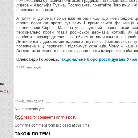
поміркованим сучасним політиком і радикально налаштованою л
лідера – Адольфа Путіна. Послухайте, почитайте його публічні
переконаєтесь самі.
)
А потім, я, до речі, про це вже не раз пишу, що нині Лондон, 
фронт боротьби проти путінізму і кремлівської фашизації 
післявоєнній Європі. Маю на увазі судовий процес, який там
персонально проти глави російської держави, котрий, як м
особисте розпорядження на вбивство колишнього співроб
Литвиненка з допомогою ядерного плутонію. Громадськість т
посвячена в ці перипетії і підтримує українців. Чому ж наші 
Англію, як потужного світового гравця проти імперських забага
Олександр Горобець,
Національне бюро розслідувань Украї
2 433 переглядів
ович
ич
(1)
Комментариев нет
No comments yet.
RSS
feed for comments on this post.
Sorry, the comment form is closed at this time.
ТАКОЖ ПО ТЕМІ