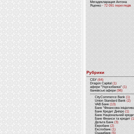
Мегадекларация Антона
Яценко
- 72 091 переглядів
Рубрики
CБУ
(64)
Dragon Capital
(1)
афери "Укргазбанка"
(1)
банківські афери
(96)
CityCommerce Bank
(1)
Union Standard Bank
(2)
VAB Банк
(13)
Банк "Фінансова ініціатив
Банк Кредит Дніпро
(1)
Банк Національний креди
Банк Фінанси та кредит
(1
Дельта Банк
(3)
Евробанк
(2)
Експобанк
(1)
Ощадбанк
(5)