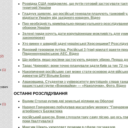
Розвідка США повідомляє, що путін готовий застосувати так
території України
Гладчук заявляє, що російські генерали планують танковий у
відрізати Україну від західного кордону. Відео
Про необхідність кримінально-процесуального розслідування
оборони України
Зелені гниди хочуть дати корупціонерам можливість для уни
законопроект
Хто винен у швидкій здачі української Херсонщини? Розсліду
Ядерний тероризм путіна. Російські 3 (три) крилаті ракети пр
Південноукраїнською АЕС. Відео
(2)
Що робити, якщо росіяни застосують ядерну зброю. Перша д
Тарас Чорновіл: вони точно планували здати Київ за тих 72 г
ч
(1)
Накопичення російських сил може стати основою для військов
директор ЦРУ Вільям Бернз
Аваковщина. Студентки з університету внутрішніх справ тан
рашистської групи «Воровайки» — «Наколочки». Фото. Відео
сович
ОСТАННІ РОЗСЛІДУВАННЯ
Вадим Столар купив дві земельні ділянки на Оболоні
ч
(1)
Нардеп Гончаренко побудував масштабну мережу “Гончаренко
агробізнесу Бахматюка
російський шансон. Вони слухали таку саму пісню, що ось гр
поки ґвалтували її
Максим Шкиль укрепляет позиции в сфере госзаказов