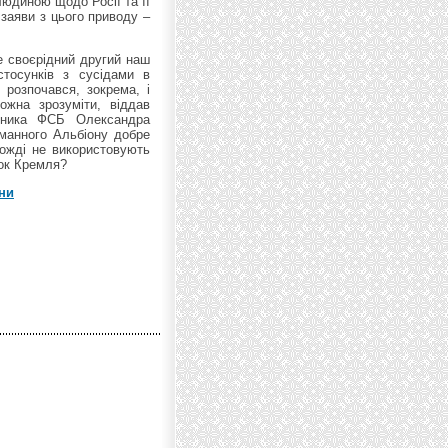
юдиною щодо Росії та її
 заяви з цього приводу –
це своєрідний другий наш
стосунків з сусідами в
 розпочався, зокрема, і
ожна зрозуміти, віддав
ітника ФСБ Олександра
уманного Альбіону добре
вожді не використовують
нок Кремля?
ни