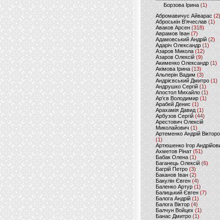
Борзова Ірина
(1)
Абромавичус Айварас
(2
Аброськін В’ячеслав
(1)
Аваков Арсен
(318)
Аврамов Іван
(7)
Адамовський Андрій
(2)
Адаріч Олександр
(1)
Азаров Микола
(12)
Азаров Олексій
(9)
Акименко Олександр
(1)
Акімова Ірина
(13)
Альперін Вадим
(3)
Андрієвський Дмитро
(1)
Андрушко Сергій
(1)
Апостол Михайло
(1)
Ар'єв Володимир
(1)
Арабей Денис
(1)
Арахамія Давид
(1)
Арбузов Сергій
(44)
Арестович Олексій
Миколайович
(1)
Артеменко Андрій Віктор
(1)
Артюшенко Ігор Андрійов
Ахметов Рінат
(51)
Бабак Олена
(1)
Баганець Олексій
(6)
Багрій Петро
(3)
Баканов Іван
(2)
Бакулін Євген
(4)
Баленко Артур
(1)
Балицький Євген
(7)
Балога Андрій
(1)
Балога Віктор
(4)
Балчун Войцех
(1)
Банас Дмитро
(1)