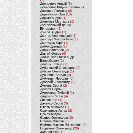
(1)
Денисенко Андрій
(6)
Денисенко Вадим Ігорович
(4)
Денісова Людміла
(6)
Дерев'янко Юрій
(10)
Деркач Андрій
(1)
Джемілєв Мустафа
(1)
Дзензерський Денис
Вікторович
(3)
Дзинзя Андрій
(1)
Дмитро Корчинський
(1)
Дмитрук Микола Ілліч
(1)
Дмитрунь Юрій
(1)
Добкін Дмитро
(1)
Добкін Михайло
(2)
Довгий Олесь
(6)
Долженков Олександр
Валерійович
(1)
Донець Тетяна
(2)
Дубинський Олександр
(2)
Дубілет Олександр
(1)
Дубневич Богдан
(4)
Дубневич Ярослав
(8)
Дубовой Олександр
(9)
Думчев Сергій
(2)
Дунаєв Сергій
(3)
Дурдинець Тиберій
(1)
Дядечко Сергій
(4)
Дятлов Ігор
(1)
Дяченко Сергій
(3)
Єжель Михайло
(1)
Ємельянов Артур
(2)
Єрмак Андрій
(2)
Єршов Олександр
(3)
Єфімов Максим
(3)
Єфімов Максим Вікторович
(2)
Єфремов Олександр
(20)
Жданов Ігор
(1)