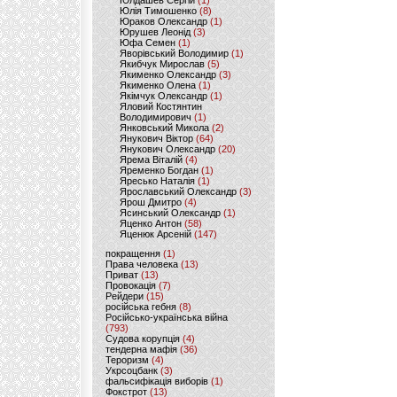
Юлдашев Сергій
(1)
Юлія Тимошенко
(8)
Юраков Олександр
(1)
Юрушев Леонід
(3)
Юфа Семен
(1)
Яворівський Володимир
(1)
Якибчук Мирослав
(5)
Якименко Олександр
(3)
Якименко Олена
(1)
Якімчук Олександр
(1)
Яловий Костянтин
Володимирович
(1)
Янковський Микола
(2)
Янукович Віктор
(64)
Янукович Олександр
(20)
Ярема Віталій
(4)
Яременко Богдан
(1)
Яресько Наталія
(1)
Ярославський Олександр
(3)
Ярош Дмитро
(4)
Ясинський Олександр
(1)
Яценко Антон
(58)
Яценюк Арсеній
(147)
покращення
(1)
Права человека
(13)
Приват
(13)
Провокація
(7)
Рейдери
(15)
російська гебня
(8)
Російсько-українська війна
(793)
Судова корупція
(4)
тендерна мафія
(36)
Тероризм
(4)
Укрсоцбанк
(3)
фальсифікація виборів
(1)
Фокстрот
(13)