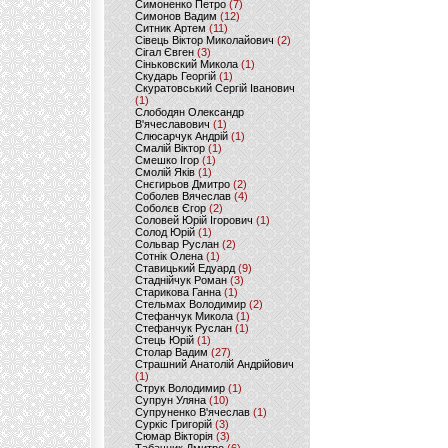
Симоненко Петро
(7)
Симонов Вадим
(12)
Ситник Артем
(11)
Сівець Віктор Миколайович
(2)
Сігал Євген
(3)
Сіньковский Микола
(1)
Скударь Георгій
(1)
Скуратовський Сергій Іванович
(1)
Слободян Олександр
В'ячеславович
(1)
Слюсарчук Андрій
(1)
Смалій Віктор
(1)
Смешко Ігор
(1)
Смолій Яків
(1)
Снєгирьов Дмитро
(2)
Соболев Вячеслав
(4)
Соболєв Єгор
(2)
Соловей Юрій Ігорович
(1)
Солод Юрій
(1)
Сольвар Руслан
(2)
Сотнік Олена
(1)
Ставицький Едуард
(9)
Стаднійчук Роман
(3)
Старикова Ганна
(1)
Стельмах Володимир
(2)
Стефанчук Микола
(1)
Стефанчук Руслан
(1)
Стець Юрій
(1)
Столар Вадим
(27)
Страшний Анатолій Андрійович
(1)
Струк Володимир
(1)
Супрун Уляна
(10)
Супруненко В'ячеслав
(1)
Суркіс Григорій
(3)
Сюмар Вікторія
(3)