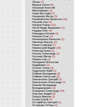
Лісник
(7)
Мураєв Євген
(6)
Нагорний Анатолій
Миколайович
(1)
Наем Мустафа
(7)
Назаренко Віктор
(3)
Наливайченко Валентин
(10)
Насалик Ігор
(9)
Насіров Роман
(21)
Негой Федір Федорович
(1)
Недава Олег
(4)
Немодрук Наталія
(1)
Низенко Олег
(1)
Ничипоренко Валентин
(1)
Німченко Василь
(2)
Новак Славомір
(1)
Новинський Вадим
(16)
Новосад Ганна
(1)
Носаль Олександр
(1)
Нусенкіс Віктор
(1)
Оверко Ігор
(1)
Овчаренко В'ячеслав
Андрійович
(1)
Огнєвіч Злата
(3)
Одарченко Юрій
(1)
Олійник Володимир
(4)
Олійник Святослав
(2)
Омельченко Григорій
(3)
Омельченко Олександр
(7)
Омелян Володимир
Володимирович
(2)
Онищенко Олександр
(15)
Оністрат Андрій
(6)
Оніщук Микола
(3)
Осика Сергій
(4)
Остафійчук Григорій
(1)
Острікова Тетяна
(1)