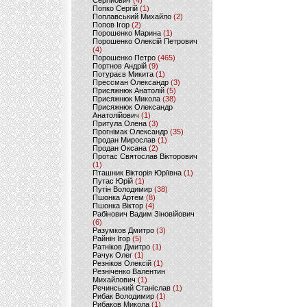
Сергійович
(4)
Попко Сергій
(1)
Поплавський Михайло
(2)
Попов Ігор
(2)
Порошенко Марина
(1)
Порошенко Олексій Петрович
(4)
Порошенко Петро
(465)
Портнов Андрій
(9)
Потураєв Микита
(1)
Прессман Олександр
(3)
Присяжнюк Анатолій
(5)
Присяжнюк Микола
(38)
Присяжнюк Олександр
Анатолійович
(1)
Притула Олена
(3)
Прогнімак Олександр
(35)
Продан Мирослав
(1)
Продан Оксана
(2)
Протас Святослав Вікторович
(1)
Пташник Вікторія Юріївна
(1)
Путас Юрій
(1)
Путін Володимир
(38)
Пшонка Артем
(8)
Пшонка Віктор
(4)
Рабінович Вадим Зіновійович
(6)
Разумков Дмитро
(3)
Райнін Ігор
(5)
Ратніков Дмитро
(1)
Рачук Олег
(1)
Резніков Олексій
(1)
Резніченко Валентин
Михайлович
(1)
Речинський Станіслав
(1)
Рибак Володимир
(1)
Рибаков Микола
(1)