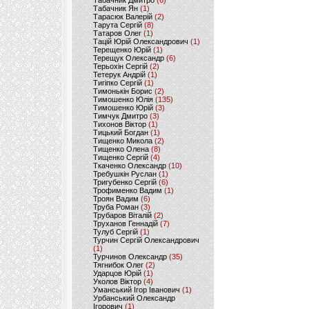
Табачник Дмитро
(6)
Табачник Ян
(1)
Тарасюк Валерій
(2)
Тарута Сергій
(8)
Татаров Олег
(1)
Тацій Юрій Олександрович
(1)
Терещенко Юрій
(1)
Терещук Олександр
(6)
Терьохін Сергій
(2)
Тетерук Андрій
(1)
Тигіпко Сергій
(1)
Тимонькін Борис
(2)
Тимошенко Юлія
(135)
Тимошенко Юрій
(3)
Тимчук Дмитро
(3)
Тихонов Віктор
(1)
Тицький Богдан
(1)
Тищенко Микола
(2)
Тищенко Олена
(8)
Тищенко Сергій
(4)
Ткаченко Олександр
(10)
Требушкін Руслан
(1)
Тригубенко Сергій
(6)
Трофименко Вадим
(1)
Троян Вадим
(6)
Труба Роман
(3)
Трубаров Віталій
(2)
Труханов Геннадій
(7)
Тулуб Сергій
(1)
Турчин Сергій Олександрович
(1)
Турчинов Олександр
(35)
Тягнибок Олег
(2)
Ударцов Юрій
(1)
Уколов Віктор
(4)
Уманський Ігор Іванович
(1)
Урбанський Олександр
Ігорович
(1)