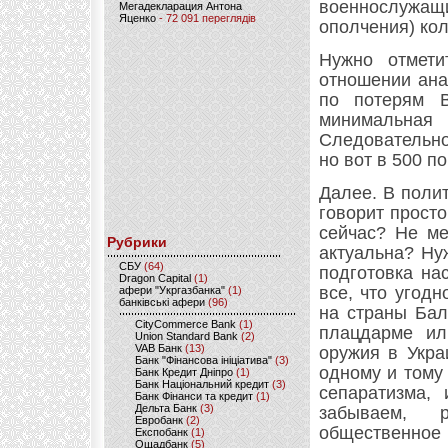
военнослужащи
Мегадекларация Антона
Яценко
- 72 091 переглядів
ополчения) кол
Нужно отмети
отношении ана
по потерям 
минимальная
Следовательно
но вот в 500 п
Далее. В поли
говорит прост
сейчас? Не ме
Рубрики
актуальна? Ну
CБУ
(64)
подготовка на
Dragon Capital
(1)
все, что угод
афери "Укргазбанка"
(1)
банківські афери
(96)
на страны Бал
CityCommerce Bank
(1)
плацдарме ил
Union Standard Bank
(2)
VAB Банк
(13)
оружия в Укра
Банк "Фінансова ініціатива"
(3)
одному и тому
Банк Кредит Дніпро
(1)
Банк Національний кредит
(3)
сепаратизма,
Банк Фінанси та кредит
(1)
Дельта Банк
(3)
забываем, 
Евробанк
(2)
общественн
Експобанк
(1)
Ощадбанк
(5)