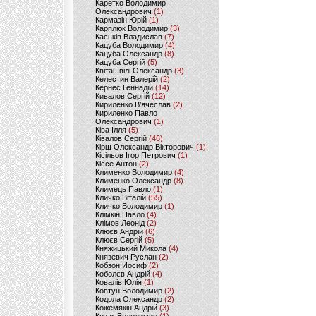
Каретко Володимир
Олександрович
(1)
Кармазін Юрій
(1)
Карплюк Володимир
(3)
Каськів Владислав
(7)
Кацуба Володимир
(4)
Кацуба Олександр
(8)
Кацуба Сергій
(5)
Квіташвілі Олександр
(3)
Келестин Валерій
(2)
Кернес Геннадій
(14)
Кивалов Сергій
(12)
Кириленко В’ячеслав
(2)
Кириленко Павло
Олександрович
(1)
Ківа Ілля
(5)
Ківалов Сергій
(46)
Кірш Олександр Вікторович
(1)
Кісільов Ігор Петрович
(1)
Кіссе Антон
(2)
Клименко Володимир
(4)
Клименко Олександр
(8)
Климець Павло
(1)
Кличко Віталій
(55)
Кличко Володимир
(1)
Клімкін Павло
(4)
Клімов Леонід
(2)
Клюєв Андрій
(6)
Клюєв Сергій
(5)
Княжицький Микола
(4)
Князевич Руслан
(2)
Кобзон Иосиф
(2)
Коболєв Андрій
(4)
Ковалів Юлія
(1)
Ковтун Володимир
(2)
Кодола Олександр
(2)
Кожемякін Андрій
(3)