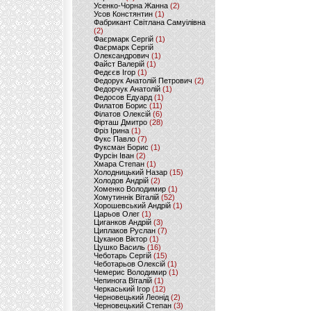
Усенко-Чорна Жанна
(2)
Усов Констянтин
(1)
Фабрикант Світлана Самуілівна
(2)
Фаєрмарк Сергій
(1)
Фаєрмарк Сергій
Олександрович
(1)
Файст Валерій
(1)
Федєєв Ігор
(1)
Федорук Анатолій Петрович
(2)
Федорчук Анатолій
(1)
Федосов Едуард
(1)
Филатов Борис
(11)
Філатов Олексій
(6)
Фірташ Дмитро
(28)
Фріз Ірина
(1)
Фукс Павло
(7)
Фуксман Борис
(1)
Фурсін Іван
(2)
Хмара Степан
(1)
Холодницький Назар
(15)
Холодов Андрій
(2)
Хоменко Володимир
(1)
Хомутиннік Віталій
(52)
Хорошевський Андрій
(1)
Царьов Олег
(1)
Циганков Андрій
(3)
Циплаков Руслан
(7)
Цуканов Віктор
(1)
Цушко Василь
(16)
Чеботарь Сергій
(15)
Чеботарьов Олексій
(1)
Чемерис Володимир
(1)
Чепинога Віталій
(1)
Черкаський Ігор
(12)
Черновецький Леонід
(2)
Черновецький Степан
(3)