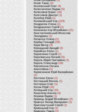
Козак Володимир
(1)
Козак Тарас
(2)
Козловський Олег
(4)
Колесниченко Вадим
(5)
Колесніков Борис
(10)
Колєсніков Дмитро
(1)
Колобов Юрій
(1)
Коломойський Ігор
(123)
Кондратюк Олена
(1)
Кондрашенко Сергій
(1)
Кононенко Ігор Віталійович
(21)
Константіновський Вячеслав
Леонідович
(1)
Копанчук Олена
(1)
Корбан Геннадій
(33)
Корж Віктор
(3)
Корнацький Аркадій
(2)
Корнійчук Євген
(1)
Коровченко Сергій
(1)
Королевська Наталія
(5)
Король Марія Григорівна
(1)
Король Олександр
(16)
Корчинська Оксана
Анатоліївна
(1)
Корявченков Юрій Валерійович
(1)
Костенко Євген
(1)
Костицький Василь
(1)
Костюшко Олег
(1)
Косюк Юрій
(15)
Котвіцький Ігор
(10)
Кошелєва Альона
(3)
Кошмак Вадим
(1)
Кравець Андрій Віталійович
(2)
Кравчук Леонід Макарович
(1)
Краснокутський Сергій
(1)
Кривецький Ігор
(1)
Кривонос Павло
(1)