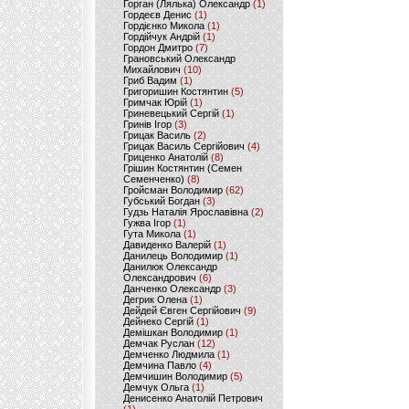
Горган (Лялька) Олександр
(1)
Гордеєв Денис
(1)
Гордієнко Микола
(1)
Гордійчук Андрій
(1)
Гордон Дмитро
(7)
Грановський Олександр
Михайлович
(10)
Гриб Вадим
(1)
Григоришин Костянтин
(5)
Гримчак Юрій
(1)
Гриневецький Сергій
(1)
Гринів Ігор
(3)
Грицак Василь
(2)
Грицак Василь Сергійович
(4)
Гриценко Анатолій
(8)
Грішин Костянтин (Семен
Семенченко)
(8)
Гройсман Володимир
(62)
Губський Богдан
(3)
Гудзь Наталія Ярославівна
(2)
Гужва Ігор
(1)
Гута Микола
(1)
Давиденко Валерій
(1)
Данилець Володимир
(1)
Данилюк Олександр
Олександрович
(6)
Данченко Олександр
(3)
Дегрик Олена
(1)
Дейдей Євген Сергійович
(9)
Дейнеко Сергій
(1)
Демішкан Володимир
(1)
Демчак Руслан
(12)
Демченко Людмила
(1)
Демчина Павло
(4)
Демчишин Володимир
(5)
Демчук Ольга
(1)
Денисенко Анатолій Петрович