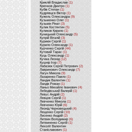
Криклій Владислав
(1)
Крючков Дмитро
(1)
Кубів Степан
(1)
Кудрявцєв Віктор
(1)
Кужель Олександра
(9)
Кузьменко Олег
(1)
Кузьмін Рінат
(3)
Кулик Костянтин
(5)
Куликов Кирило
(1)
Куницький Олександр
(5)
Купрій Віталій
(3)
Курикін Сергій
(1)
Курило Олександр
(1)
Курченко Сергій
(44)
Кутовий Тарас
(1)
Куць Олександр
(1)
Кучма Леонід
(12)
Кушнір Ігор
(7)
Лабазюк Сергій Петрович
(2)
Лавринович Олександр
(7)
Лагун Микола
(9)
Лазаренко Павло
(1)
Ландик Валентин
(1)
Ландік Роман
(1)
Ланьо Михайло Іванович
(4)
Лебедівський Валерій
(1)
Левус Андрій
(2)
Левцов Сергій
(1)
Левченко Микола
(1)
Левченко Юрій
(6)
Леонід Черновецький
(4)
Лещенко Сергій
(10)
Лисенко Андрій
(2)
Литвин Володимир
(6)
Литвиненко Сергій
(1)
Лихоліт Валентин
Станіславович
(1)