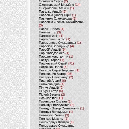
Осьмухін Сергій
(2)
Охендовський Михайло
(14)
Оцерклевич Олексій
(1)
Павелко Андрій
(2)
Павленко (Хорт) Юрій
(1)
Павленко Олександра
(1)
Павленко Олексій Михайлович
(3)
Павліш Павло
(1)
Палиця Ігор
(3)
Палютін Філіп
(1)
Парамонов Віктор
(1)
Парамонова Олександра
(1)
Парасюк Володимир
(4)
Парубій Андрій
(9)
Парцхаладзе Лев
(1)
Паршин Константин
(1)
Пастух Тарас
(1)
Пашинський Сергій
(71)
Петренко Павло
(4)
Петухов Сергій Ігорович
(1)
Пилипишин Віктор
(25)
Писарук Олександр
(2)
Пишний Андрій
(6)
Пімахова Діна
(1)
Пінчук Андрій
(2)
Пінчук Віктор
(6)
Пісний Василь
(2)
Плачков Іван
(1)
Плотнікова Оксана
(1)
Полищук Володимир
(2)
Поліщук Віктор Степанович
(1)
Поліщук Володимир
(1)
Полторак Степан
(3)
Поляков Максим
(7)
Понамарчук Дмитро
(1)
Пономарьов Олександр