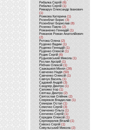
Рибалка Сергій
(6)
Рибалко Сергій
(1)
Римарук Олександр Іванович
(1)
Рожкова Катерина
(1)
Розенблат Борис
(3)
Розенблат Борислав
(8)
Розенко Павло
(2)
Романенко Геннадій
(1)
Романов Роман Анатолійович
(2)
Ротова Олена
(2)
Руденко Вадим
(1)
Руденко Геннадій
(1)
Руденко Олексій
(1)
Рудик Сергій
(6)
Рудьковський Микола
(1)
Руслан Арсірій
(1)
Рябчин Олексій
(1)
Саакашвілі Міхеіл
(28)
Савченко Надія
(50)
Савченко Олексій
(1)
Савчук Василь
(1)
Садовий Андрій
(3)
Сандлер Дмитро
(1)
Сапожко Ігор
(1)
Святаш Дмитро
(2)
Святослав Олійник
(2)
Севрюков Владислав
(1)
Семерак Остап
(1)
Семочко Сергій
(3)
Семченко Ольга
(1)
Сенченко Сергій
(1)
Середюк Олексій
(1)
Серпокрилов Віталій
(1)
Сивохо Сергій
(1)
Сивульський Микола
(2)