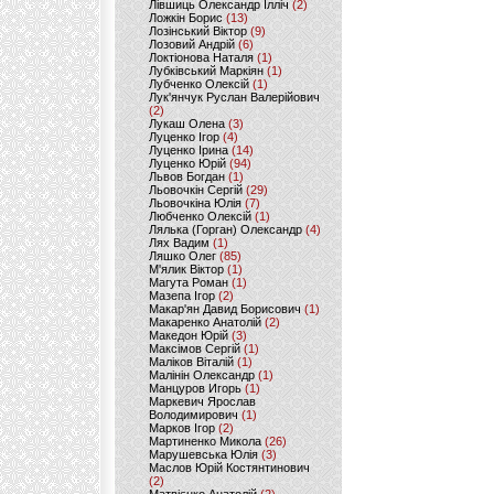
Лівшиць Олександр Ілліч
(2)
Ложкін Борис
(13)
Лозінський Віктор
(9)
Лозовий Андрій
(6)
Локтіонова Наталя
(1)
Лубківський Маркіян
(1)
Лубченко Олексій
(1)
Лук'янчук Руслан Валерійович
(2)
Лукаш Олена
(3)
Луценко Ігор
(4)
Луценко Ірина
(14)
Луценко Юрій
(94)
Львов Богдан
(1)
Льовочкін Сергій
(29)
Льовочкіна Юлія
(7)
Любченко Олексій
(1)
Лялька (Горган) Олександр
(4)
Лях Вадим
(1)
Ляшко Олег
(85)
М'ялик Віктор
(1)
Магута Роман
(1)
Мазепа Ігор
(2)
Макар'ян Давид Борисович
(1)
Макаренко Анатолій
(2)
Македон Юрій
(3)
Максімов Сергій
(1)
Маліков Віталій
(1)
Малінін Олександр
(1)
Манцуров Игорь
(1)
Маркевич Ярослав
Володимирович
(1)
Марков Ігор
(2)
Мартиненко Микола
(26)
Марушевська Юлія
(3)
Маслов Юрій Костянтинович
(2)