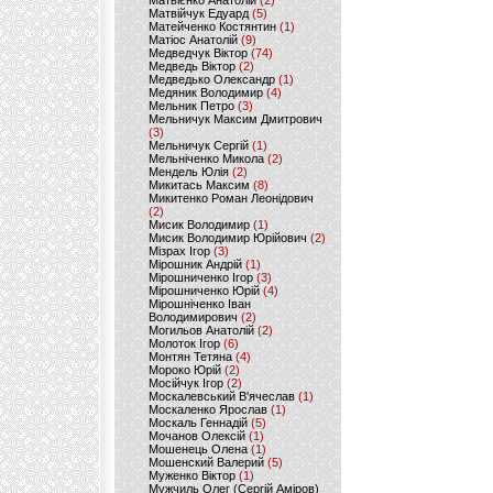
Матвієнко Анатолій
(2)
Матвійчук Едуард
(5)
Матейченко Костянтин
(1)
Матіос Анатолій
(9)
Медведчук Віктор
(74)
Медведь Віктор
(2)
Медведько Олександр
(1)
Медяник Володимир
(4)
Мельник Петро
(3)
Мельничук Максим Дмитрович
(3)
Мельничук Сергій
(1)
Мельніченко Микола
(2)
Мендель Юлія
(2)
Микитась Максим
(8)
Микитенко Роман Леонідович
(2)
Мисик Володимир
(1)
Мисик Володимир Юрійович
(2)
Мізрах Ігор
(3)
Мірошник Андрій
(1)
Мірошниченко Ігор
(3)
Мірошниченко Юрій
(4)
Мірошніченко Іван
Володимирович
(2)
Могильов Анатолій
(2)
Молоток Ігор
(6)
Монтян Тетяна
(4)
Мороко Юрій
(2)
Мосійчук Ігор
(2)
Москалевський В'ячеслав
(1)
Москаленко Ярослав
(1)
Москаль Геннадій
(5)
Мочанов Олексій
(1)
Мошенець Олена
(1)
Мошенский Валерий
(5)
Муженко Віктор
(1)
Мужчиль Олег (Сергій Аміров)