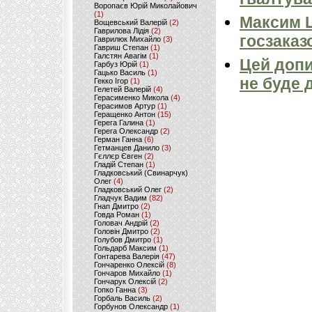
Воропаєв Юрій Миколайович
(1)
Максим 
Вощевський Валерій
(2)
Гаврилова Лідія
(2)
госзаказ
Гаврилюк Михайло
(3)
Гавриш Степан
(1)
Галстян Авагім
(1)
Цей допи
Гарбуз Юрій
(1)
Гацько Василь
(1)
не буде 
Гекко Ігор
(1)
Гелетей Валерій
(4)
Герасименко Микола
(4)
Герасимов Артур
(1)
Геращенко Антон
(15)
Герега Галина
(1)
Герега Олександр
(2)
Герман Ганна
(6)
Гетманцев Данило
(3)
Гєллєр Євген
(2)
Гладій Степан
(1)
Гладковський (Свинарчук)
Олег
(4)
Гладковський Олег
(2)
Гладчук Вадим
(82)
Гнап Дмитро
(2)
Говда Роман
(1)
Головач Андрій
(2)
Головін Дмитро
(2)
Голубов Дмитро
(1)
Гольдарб Максим
(1)
Гонтарева Валерія
(47)
Гончаренко Олексій
(8)
Гончаров Михайло
(1)
Гончарук Олексій
(2)
Гопко Ганна
(3)
Горбаль Василь
(2)
Горбунов Олександр
(1)