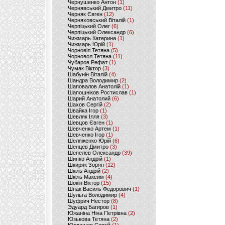
Чернушенко Антон
(1)
Чернявський Дмитро
(11)
Черняк Євген
(12)
Черняховський Віталій
(1)
Черпіцький Олег
(6)
Черпіцький Олександр
(6)
Чижмарь Катерина
(1)
Чижмарь Юрій
(1)
Чорновіл Тетяна
(5)
Чорновол Тетяна
(11)
Чубаров Рефат
(1)
Чумак Віктор
(3)
Шабунін Віталій
(4)
Шандра Володимир
(2)
Шаповалов Анатолій
(1)
Шапошніков Ростислав
(1)
Шарий Анатолий
(6)
Шахов Сергій
(2)
Швайка Ігор
(1)
Шевляк Ілля
(3)
Шевцов Євген
(1)
Шевченко Артем
(1)
Шевченко Ігор
(1)
Шеляженко Юрій
(6)
Шенцев Дмитро
(3)
Шепелев Олександр
(39)
Шипко Андрій
(1)
Шкиряк Зорян
(12)
Шкіль Андрій
(2)
Шкіль Максим
(4)
Шокін Віктор
(15)
Шпак Василь Федорович
(1)
Шульга Володимир
(4)
Шуфрич Нестор
(8)
Эдуард Багиров
(1)
Южаніна Ніна Петрівна
(2)
Юзькова Тетяна
(2)