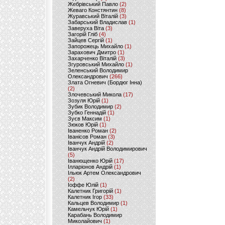
Жебрівський Павло
(2)
Жеваго Констянтин
(8)
Журавський Віталій
(3)
Забарський Владислав
(1)
Заверуха Віта
(3)
Загорій Гліб
(4)
Зайцев Сергій
(1)
Запорожець Михайло
(1)
Зарахович Дмитро
(1)
Захарченко Віталій
(3)
Згуровський Михайло
(1)
Зеленський Володимир
Олександрович
(266)
Злата Огневич (Бордюг Інна)
(2)
Злочевський Микола
(17)
Зозуля Юрій
(1)
Зубик Володимир
(2)
Зубко Геннадій
(1)
Зуєв Максим
(1)
Зюков Юрій
(1)
Іваненко Роман
(2)
Іванісов Роман
(3)
Іванчук Андрій
(2)
Іванчук Андрій Володимирович
(5)
Іванющенко Юрій
(17)
Ілларіонов Андрій
(1)
Ільюк Артем Олександрович
(2)
Іоффе Юлій
(1)
Калетник Григорій
(1)
Калетник Ігор
(33)
Кальцев Володимир
(1)
Камельчук Юрій
(1)
Карабань Володимир
Миколайович
(1)