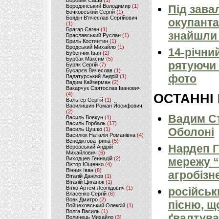
Боровик Саша
(1)
Бородянський Володимир
(1)
Під зава
Бочковський Сергій
(1)
Боядін В'ячеслав Сергійович
окупанта
(1)
Брагар Євген
(1)
знайшли 
Браславський Руслан
(1)
Бриль Костянтин
(1)
Бродський Михайло
(1)
14-річни
Бубенчик Іван
(2)
Бурбак Максим
(5)
рятуючи 
Буряк Сергій
(7)
Бусарєв Вячеслав
(1)
фото
Вадатурський Андрій
(1)
Вадим Кайзерман
(2)
Вакарчук Святослав Іванович
(4)
ОСТАННІ
Вальтер Сергій
(1)
Василишин Роман Йосифович
(2)
Вадим Ст
Василь Вовкун
(1)
Василь Горбаль
(17)
Оболоні
Василь Цушко
(1)
Василюк Наталія Романівна
(4)
Венедіктова Ірина
(5)
Нардеп 
Веревський Андрій
Михайлович
(6)
Виходцев Геннадій
(2)
мережу “
Віктор Ющенко
(4)
Вінник Іван
(8)
агробізн
Віталій Данілов
(1)
Віталій Циганок
(1)
Вітко Артем Леонідович
(1)
російськ
Власенко Сергій
(6)
Вовк Дмитро
(2)
пісню, щ
Войцеховський Олексій
(1)
Волга Василь
(1)
ґвалтува
Волинець Михайло
(3)