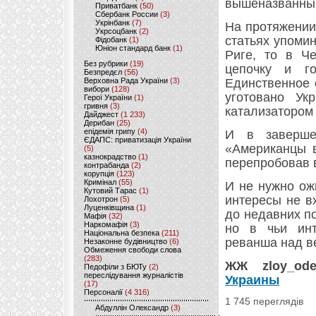
вышеназванны
Приватбанк
(50)
Сбербанк России
(3)
Укрінбанк
(7)
На протяжении
Укрсоцбанк
(2)
статьях упоми
Фідобанк
(1)
Юніон стандард банк
(1)
Риге, то в Ч
Без рубрики
(19)
цепочку и г
Безпредєл
(56)
Верховна Рада України
(3)
Единственное 
вибори
(128)
уготовано Ук
Герої України
(1)
гривня
(3)
катализатором
Дайджест
(1 233)
Дерибан
(25)
епідемія грипу
(4)
И в завершен
ЄДАПС: приватизація України
«Американцы в
(5)
казнокрадство
(1)
перепробовав 
контрабанда
(2)
корупція
(123)
Кримінал
(55)
И не нужно ож
Кутовий Тарас
(1)
интересы не в
Лохотрон
(5)
Луценківщина
(1)
до недавних п
Мафія
(32)
Наркомафія
(3)
но в чьи инт
Національна безпека
(211)
реванша над в
Незаконне будівництво
(6)
Обмеження свободи слова
(283)
ЖЖ zloy_ode
Педофіли з БЮТу
(2)
переслідування журналістів
Украины
(17)
Персоналії
(4 316)
1 745 переглядів
Абдуллін Олександр
(3)