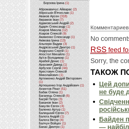
Борзова Ірина
(1)
Абромавичус Айварас
(2)
Аброськін В’ячеслав
(1)
Аваков Арсен
(318)
Аврамов Іван
(7)
Адамовський Андрій
(2)
Комментариев
Адаріч Олександр
(1)
Азаров Микола
(12)
Азаров Олексій
(9)
No comments
Акименко Олександр
(1)
Акімова Ірина
(13)
Альперін Вадим
(3)
RSS
Андрієвський Дмитро
(1)
feed fo
Андрушко Сергій
(1)
Апостол Михайло
(1)
Ар'єв Володимир
(1)
Sorry, the co
Арабей Денис
(1)
Арахамія Давид
(1)
Арбузов Сергій
(44)
ТАКОЖ ПО
Арестович Олексій
Миколайович
(1)
Артеменко Андрій Вікторович
(1)
Цей допи
Артюшенко Ігор Андрійович
(1)
Ахметов Рінат
(51)
не буде 
Бабак Олена
(1)
Баганець Олексій
(6)
Багрій Петро
(3)
Свідченн
Баканов Іван
(2)
Бакулін Євген
(4)
російськ
Баленко Артур
(1)
Балицький Євген
(7)
Балога Андрій
(1)
Байден п
Балога Віктор
(4)
Балчун Войцех
(1)
— найбіл
Банас Дмитро
(1)