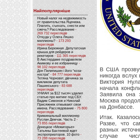
Найпопулярніше
Новый налог на недвижимость
от правительства Яценюка.
Платить, съехать, снести или
сжечь? Расследование
-
269 732 переглядів
Откуда у Олега Ляшко
миллионы?
- 173 293
переглядів
Ирина Бережная. Депутатская
крыша для рейдеров и
рекетиров
- 111 365 переглядів
В Амстердаме поздравляли
Акимову и ее избранницу
-
98 102 переглядів
В США прозвуч
Дон Пилипишин і його “коза-
ностра”
- 84 777 переглядів
никогда вслух
Тетяна Чорновіл: дівчинка за
Виктория Нула
викликом депутата
Пашинського
- 83 688
начала конфли
переглядів
УНИАН за $12 тысяч удалил
Заявила она 
статью про митинг под СБУ.
Москва продол
Вадим Симонов и Николай
Присяжнюк отмывают свои
на Донбассе.
имена. Расследование
- 75 800
переглядів
Криминальный миллионер
Итак. Казалос
Руслан Демчак. Часть 2
-
Разве, что с
73 855 переглядів
Донецкое «Межигорье»
разных источн
Татьяны Бахтеевой ждет
экспроприаторов. 10 фото
-
случае чис
73 288 переглядів