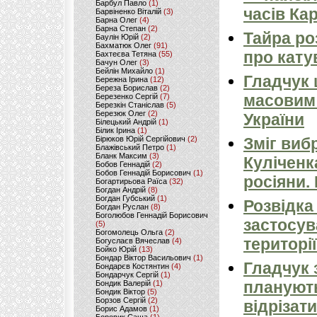
Барбул Павло
(1)
часів Ка
Барвіненко Віталій
(3)
Барна Олег
(4)
Барна Степан
(2)
Тайра ро
Баулін Юрій
(2)
Бахматюк Олег
(91)
про кату
Бахтеєва Тетяна
(55)
Бачун Олег
(3)
Бейлін Михайло
(1)
Гладчук
Бережна Ірина
(12)
Береза Борислав
(2)
масовим
Березенко Сергій
(7)
Березкін Станіслав
(5)
Березюк Олег
(2)
України
Білецький Андрій
(1)
Білик Ірина
(1)
Бірюков Юрій Сергійович
(2)
Зміг виб
Блажівський Петро
(1)
Бланк Максим
(3)
Куліченк
Бобов Геннадій
(2)
Бобов Геннадій Борисович
(1)
росіяни.
Богартирьова Раїса
(32)
Богдан Андрій
(8)
Богдан Губський
(1)
Розвідка
Богдан Руслан
(8)
Боголюбов Геннадій Борисович
застосув
(5)
Богомолець Ольга
(2)
території
Богуслаєв Вячеслав
(4)
Бойко Юрій
(13)
Бондар Віктор Васильович
(1)
Гладчук 
Бондарєв Костянтин
(4)
Бондарчук Сергій
(1)
планують
Бондик Валерій
(1)
Бондик Віктор
(5)
Борзов Сергiй
(2)
відрізати
Борис Адамов
(1)