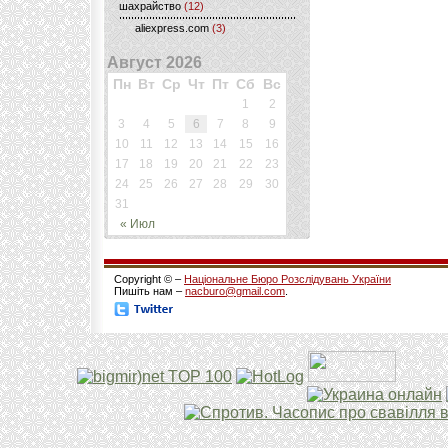
шахрайство
(12)
aliexpress.com
(3)
Август 2026
Пн
Вт
Ср
Чт
Пт
Сб
Вс
1
2
3
4
5
6
7
8
9
10
11
12
13
14
15
16
17
18
19
20
21
22
23
24
25
26
27
28
29
30
31
« Июл
Copyright © –
Національне Бюро Розслідувань України
Пишіть нам –
nacburo@gmail.com
.