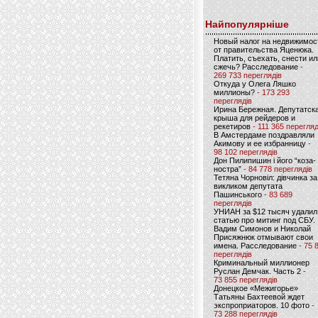
Найпопулярніше
Новый налог на недвижимос
от правительства Яценюка.
Платить, съехать, снести ил
сжечь? Расследование
-
269 733 переглядів
Откуда у Олега Ляшко
миллионы?
- 173 293
переглядів
Ирина Бережная. Депутатск
крыша для рейдеров и
рекетиров
- 111 365 перегляд
В Амстердаме поздравляли
Акимову и ее избранницу
-
98 102 переглядів
Дон Пилипишин і його “коза-
ностра”
- 84 778 переглядів
Тетяна Чорновіл: дівчинка за
викликом депутата
Пашинського
- 83 689
переглядів
УНИАН за $12 тысяч удалил
статью про митинг под СБУ.
Вадим Симонов и Николай
Присяжнюк отмывают свои
имена. Расследование
- 75 
переглядів
Криминальный миллионер
Руслан Демчак. Часть 2
-
73 855 переглядів
Донецкое «Межигорье»
Татьяны Бахтеевой ждет
экспроприаторов. 10 фото
-
73 288 переглядів