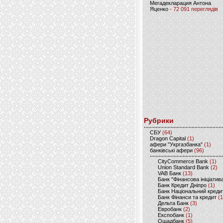
Мегадекларация Антона
Яценко
- 72 091 переглядів
Рубрики
CБУ
(64)
Dragon Capital
(1)
афери "Укргазбанка"
(1)
банківські афери
(96)
CityCommerce Bank
(1)
Union Standard Bank
(2)
VAB Банк
(13)
Банк "Фінансова ініціатив
Банк Кредит Дніпро
(1)
Банк Національний креди
Банк Фінанси та кредит
(1
Дельта Банк
(3)
Евробанк
(2)
Експобанк
(1)
Ощадбанк
(5)