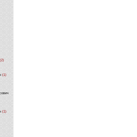
(2)
ч
(1)
сович
ч
(1)