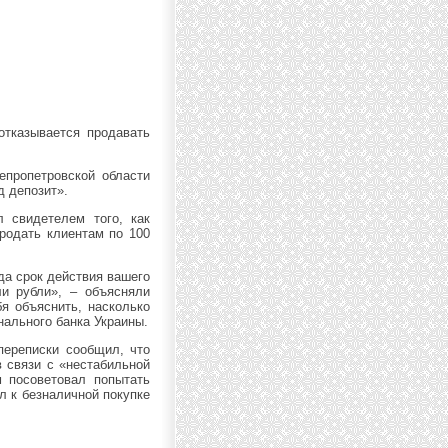
тказывается продавать
епропетровской области
д депозит».
л свидетелем того, как
родать клиентам по 100
да срок действия вашего
ли рубли», – объясняли
я объяснить, насколько
нального банка Украины.
переписки сообщил, что
 связи с «нестабильной
 посоветовал попытать
л к безналичной покупке