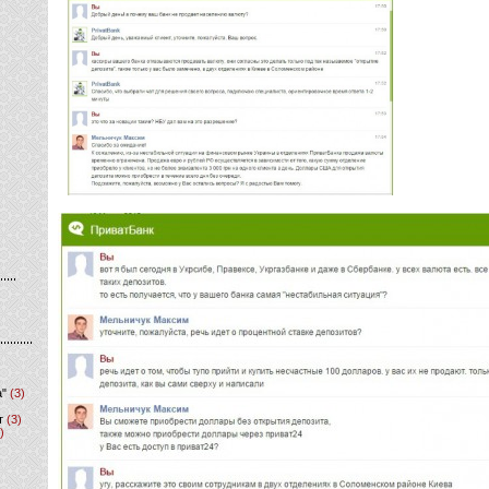
а"
(3)
т
(3)
)