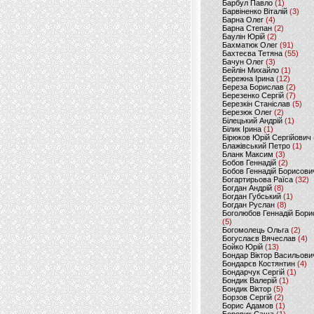
Барбул Павло
(1)
Барвіненко Віталій
(3)
Барна Олег
(4)
Барна Степан
(2)
Баулін Юрій
(2)
Бахматюк Олег
(91)
Бахтеєва Тетяна
(55)
Бачун Олег
(3)
Бейлін Михайло
(1)
Бережна Ірина
(12)
Береза Борислав
(2)
Березенко Сергій
(7)
Березкін Станіслав
(5)
Березюк Олег
(2)
Білецький Андрій
(1)
Білик Ірина
(1)
Бірюков Юрій Сергійович
Блажівський Петро
(1)
Бланк Максим
(3)
Бобов Геннадій
(2)
Бобов Геннадій Борисови
Богартирьова Раїса
(32)
Богдан Андрій
(8)
Богдан Губський
(1)
Богдан Руслан
(8)
Боголюбов Геннадій Бори
(5)
Богомолець Ольга
(2)
Богуслаєв Вячеслав
(4)
Бойко Юрій
(13)
Бондар Віктор Васильови
Бондарєв Костянтин
(4)
Бондарчук Сергій
(1)
Бондик Валерій
(1)
Бондик Віктор
(5)
Борзов Сергiй
(2)
Борис Адамов
(1)