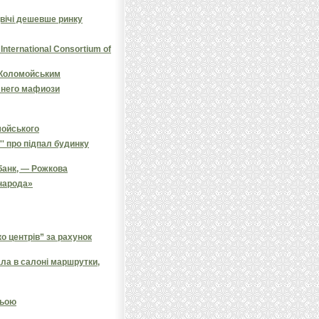
вічі дешевше ринку
nternational Consortium of
з Коломойським
 него мафиози
мойського
' про підпал будинку
банк, — Рожкова
народа»
 центрів” за рахунок
ала в салоні маршрутки,
ньою