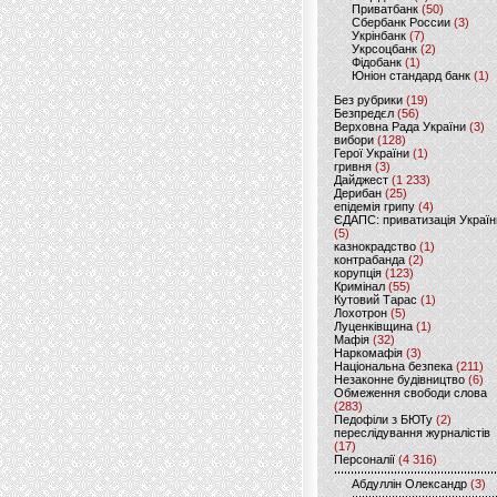
Приватбанк
(50)
Сбербанк России
(3)
Укрінбанк
(7)
Укрсоцбанк
(2)
Фідобанк
(1)
Юніон стандард банк
(1)
Без рубрики
(19)
Безпредєл
(56)
Верховна Рада України
(3)
вибори
(128)
Герої України
(1)
гривня
(3)
Дайджест
(1 233)
Дерибан
(25)
епідемія грипу
(4)
ЄДАПС: приватизація Україн
(5)
казнокрадство
(1)
контрабанда
(2)
корупція
(123)
Кримінал
(55)
Кутовий Тарас
(1)
Лохотрон
(5)
Луценківщина
(1)
Мафія
(32)
Наркомафія
(3)
Національна безпека
(211)
Незаконне будівництво
(6)
Обмеження свободи слова
(283)
Педофіли з БЮТу
(2)
переслідування журналістів
(17)
Персоналії
(4 316)
Абдуллін Олександр
(3)