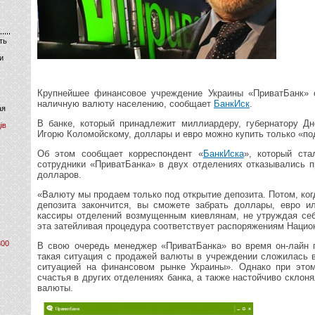
ть
и
Крупнейшее финансовое учреждение Украины «ПриватБанк» о
наличную валюту населению, сообщает
БанкИск
.
ая
В банке, который принадлежит миллиардеру, губернатору Дн
ів
Игорю Коломойскому, доллары и евро можно купить только «по
Об этом сообщает корреспондент «
БанкИска
», который ста
сотрудники «ПриватБанка» в двух отделениях отказывались п
долларов.
«Валюту мы продаем только под открытие депозита. Потом, ког
депозита закончится, вы сможете забрать доллары, евро и
кассиры отделений возмущенным киевлянам, не утруждая себ
эта затейливая процедура соответствует распоряжениям Нацио
800
В свою очередь менеджер «ПриватБанка» во время он-лайн 
такая ситуация с продажей валюты в учреждении сложилась в
ситуацией на финансовом рынке Украины». Однако при этом
счастья в других отделениях банка, а также настойчиво склоня
валюты.