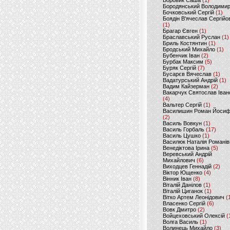
Боровик Саша
(1)
Бородянський Володими
Бочковський Сергій
(1)
Боядін В'ячеслав Сергійо
(1)
Брагар Євген
(1)
Браславський Руслан
(1)
Бриль Костянтин
(1)
Бродський Михайло
(1)
Бубенчик Іван
(2)
Бурбак Максим
(5)
Буряк Сергій
(7)
Бусарєв Вячеслав
(1)
Вадатурський Андрій
(1)
Вадим Кайзерман
(2)
Вакарчук Святослав Іван
(4)
Вальтер Сергій
(1)
Василишин Роман Йоси
(2)
Василь Вовкун
(1)
Василь Горбаль
(17)
Василь Цушко
(1)
Василюк Наталія Романів
Венедіктова Ірина
(5)
Веревський Андрій
Михайлович
(6)
Виходцев Геннадій
(2)
Віктор Ющенко
(4)
Вінник Іван
(8)
Віталій Данілов
(1)
Віталій Циганок
(1)
Вітко Артем Леонідович
(
Власенко Сергій
(6)
Вовк Дмитро
(2)
Войцеховський Олексій
(
Волга Василь
(1)
Волинець Михайло
(3)