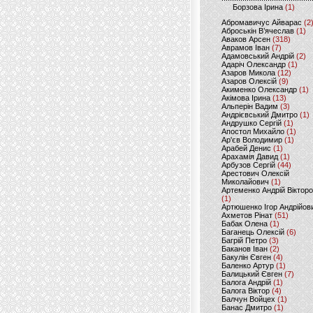
Борзова Ірина
(1)
Абромавичус Айварас
(2
Аброськін В’ячеслав
(1)
Аваков Арсен
(318)
Аврамов Іван
(7)
Адамовський Андрій
(2)
Адаріч Олександр
(1)
Азаров Микола
(12)
Азаров Олексій
(9)
Акименко Олександр
(1)
Акімова Ірина
(13)
Альперін Вадим
(3)
Андрієвський Дмитро
(1)
Андрушко Сергій
(1)
Апостол Михайло
(1)
Ар'єв Володимир
(1)
Арабей Денис
(1)
Арахамія Давид
(1)
Арбузов Сергій
(44)
Арестович Олексій
Миколайович
(1)
Артеменко Андрій Віктор
(1)
Артюшенко Ігор Андрійов
Ахметов Рінат
(51)
Бабак Олена
(1)
Баганець Олексій
(6)
Багрій Петро
(3)
Баканов Іван
(2)
Бакулін Євген
(4)
Баленко Артур
(1)
Балицький Євген
(7)
Балога Андрій
(1)
Балога Віктор
(4)
Балчун Войцех
(1)
Банас Дмитро
(1)