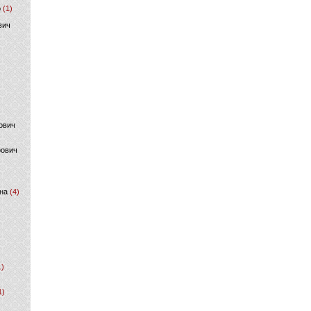
р
(1)
вич
ович
фович
на
(4)
1)
1)