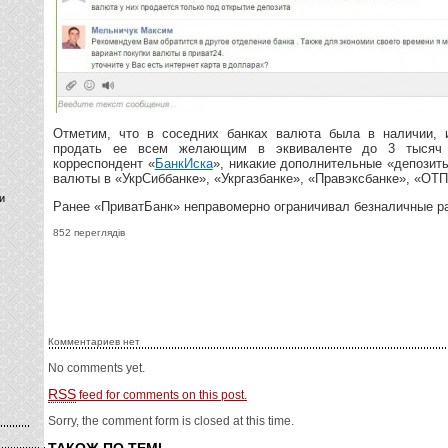
Отметим, что в соседних банках валюта была в наличии, 
продать ее всем желающим в эквиваленте до 3 тысяч 
корреспондент «
БанкИска
», никакие дополнительные «депозит
валюты в «УкрСиббанке», «Укргазбанке», «Правэксбанке», «ОТП
и
Ранее «ПриватБанк» неправомерно ограничивал безналичные ра
852 переглядів
Комментариев нет
No comments yet.
RSS
feed for comments on this post.
Sorry, the comment form is closed at this time.
ТАКОЖ ПО ТЕМІ