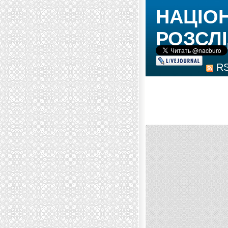
НАЦІО
РОЗСЛІ
R