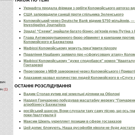
Укрнафта продала фірмам з орбіти Коломойського автогаз вд
)
США запровадили санкції проти спільника Зеленського
Коломойський через Deutsche Bank відмив $750 мільйонів, — I
Investigative Journalists
Зрада! “Схеми” знайшли багато бізнес-зв’язків кума Путіна 
Глава Антикоррупционного бюро обвиняет в кампании против
Коломойского и Бахматюка
Мафіозі Коломойському можуть пред’явити підозру
Правління Нацбанку заявило про «сфокусовану атаку» Коло
Мафіозі Коломойському ''дуже сподобався'' номер ''Кварталу'
Гонтаревої
Переговори з МВФ заморожені через Коломойського і Приват
Арахамия назвал количество людей Коломойского в «Слуге 
ович
ОСТАННІ РОЗСЛІДУВАННЯ
ич
(1)
Вадим Столар купив дві земельні ділянки на Оболоні
Нардеп Гончаренко побудував масштабну мережу “Гончаренко
агробізнесу Бахматюка
російський шансон. Вони слухали таку саму пісню, що ось гр
поки ґвалтували її
Максим Шкиль укрепляет позиции в сфере госзаказов
Цей допис блокують. Наша русофобія ніколи не буде достат