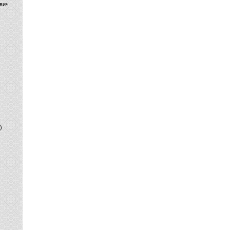
вич
)