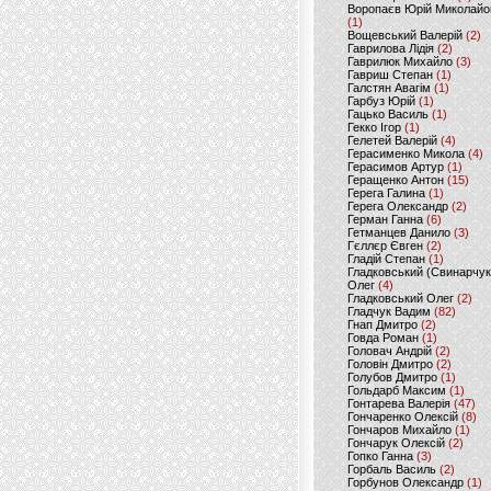
Воропаєв Юрій Миколайо
(1)
Вощевський Валерій
(2)
Гаврилова Лідія
(2)
Гаврилюк Михайло
(3)
Гавриш Степан
(1)
Галстян Авагім
(1)
Гарбуз Юрій
(1)
Гацько Василь
(1)
Гекко Ігор
(1)
Гелетей Валерій
(4)
Герасименко Микола
(4)
Герасимов Артур
(1)
Геращенко Антон
(15)
Герега Галина
(1)
Герега Олександр
(2)
Герман Ганна
(6)
Гетманцев Данило
(3)
Гєллєр Євген
(2)
Гладій Степан
(1)
Гладковський (Свинарчук
Олег
(4)
Гладковський Олег
(2)
Гладчук Вадим
(82)
Гнап Дмитро
(2)
Говда Роман
(1)
Головач Андрій
(2)
Головін Дмитро
(2)
Голубов Дмитро
(1)
Гольдарб Максим
(1)
Гонтарева Валерія
(47)
Гончаренко Олексій
(8)
Гончаров Михайло
(1)
Гончарук Олексій
(2)
Гопко Ганна
(3)
Горбаль Василь
(2)
Горбунов Олександр
(1)