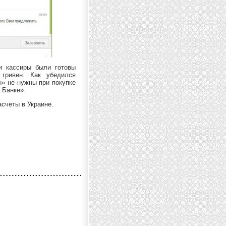
и кассиры были готовы
гривен. Как убедился
ы» не нужны при покупке
 Банке».
счеты в Украине.