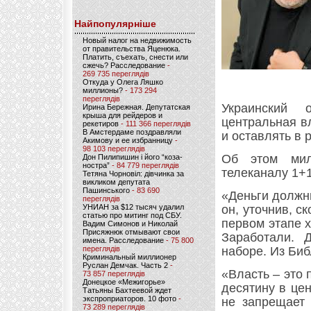
Найпопулярніше
Новый налог на недвижимость
от правительства Яценюка.
Платить, съехать, снести или
сжечь? Расследование
-
269 735 переглядів
Откуда у Олега Ляшко
миллионы?
- 173 294
переглядів
Украинский 
Ирина Бережная. Депутатская
крыша для рейдеров и
центральная в
рекетиров
- 111 366 переглядів
В Амстердаме поздравляли
и оставлять в 
Акимову и ее избранницу
-
98 103 переглядів
Об этом мил
Дон Пилипишин і його “коза-
ностра”
- 84 779 переглядів
телеканалу 1+
Тетяна Чорновіл: дівчинка за
викликом депутата
Пашинського
- 83 690
«Деньги должн
переглядів
УНИАН за $12 тысяч удалил
он, уточнив, 
статью про митинг под СБУ.
первом этапе х
Вадим Симонов и Николай
Присяжнюк отмывают свои
Заработали. 
имена. Расследование
- 75 800
переглядів
наборе. Из Биб
Криминальный миллионер
Руслан Демчак. Часть 2
-
«Власть – это 
73 857 переглядів
Донецкое «Межигорье»
десятину в це
Татьяны Бахтеевой ждет
экспроприаторов. 10 фото
-
не запрещает 
73 289 переглядів