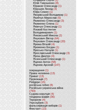
Юлдашев Сергій
(1)
Юлія Тимошенко
(8)
Юраков Олександр
(1)
Юрушев Леонід
(3)
Юфа Семен
(1)
Яворівський Володимир
(1)
Якибчук Мирослав
(5)
Якименко Олександр
(3)
Якименко Олена
(1)
Якімчук Олександр
(1)
Яловий Костянтин
Володимирович
(1)
Янковський Микола
(2)
Янукович Віктор
(64)
Янукович Олександр
(20)
Ярема Віталій
(4)
Яременко Богдан
(1)
Яресько Наталія
(1)
Ярославський Олександр
(3)
Ярош Дмитро
(4)
Ясинський Олександр
(1)
Яценко Антон
(58)
Яценюк Арсеній
(147)
покращення
(1)
Права человека
(13)
Приват
(13)
Провокація
(7)
Рейдери
(15)
російська гебня
(8)
Російсько-українська війна
(793)
Судова корупція
(4)
тендерна мафія
(36)
Тероризм
(4)
Укрсоцбанк
(3)
фальсифікація виборів
(1)
Фокстрот
(13)