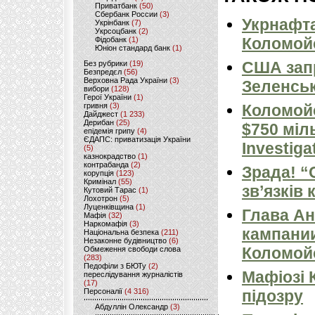
Приватбанк
(50)
Сбербанк России
(3)
Укрнафта
Укрінбанк
(7)
Укрсоцбанк
(2)
Коломойс
Фідобанк
(1)
Юніон стандард банк
(1)
США запр
Без рубрики
(19)
Безпредєл
(56)
Верховна Рада України
(3)
Зеленсь
вибори
(128)
Герої України
(1)
гривня
(3)
Коломойс
Дайджест
(1 233)
Дерибан
(25)
$750 міль
епідемія грипу
(4)
ЄДАПС: приватизація України
Investiga
(5)
казнокрадство
(1)
контрабанда
(2)
Зрада! “
корупція
(123)
Кримінал
(55)
зв’язків
Кутовий Тарас
(1)
Лохотрон
(5)
Луценківщина
(1)
Глава Ан
Мафія
(32)
Наркомафія
(3)
кампании
Національна безпека
(211)
Незаконне будівництво
(6)
Коломой
Обмеження свободи слова
(283)
Педофіли з БЮТу
(2)
Мафіозі 
переслідування журналістів
(17)
Персоналії
(4 316)
підозру
Абдуллін Олександр
(3)