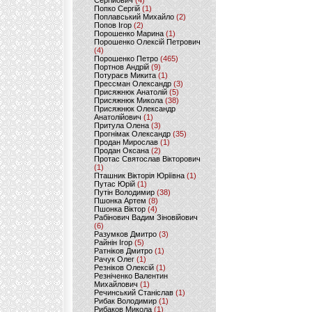
Сергійович
(4)
Попко Сергій
(1)
Поплавський Михайло
(2)
Попов Ігор
(2)
Порошенко Марина
(1)
Порошенко Олексій Петрович
(4)
Порошенко Петро
(465)
Портнов Андрій
(9)
Потураєв Микита
(1)
Прессман Олександр
(3)
Присяжнюк Анатолій
(5)
Присяжнюк Микола
(38)
Присяжнюк Олександр
Анатолійович
(1)
Притула Олена
(3)
Прогнімак Олександр
(35)
Продан Мирослав
(1)
Продан Оксана
(2)
Протас Святослав Вікторович
(1)
Пташник Вікторія Юріївна
(1)
Путас Юрій
(1)
Путін Володимир
(38)
Пшонка Артем
(8)
Пшонка Віктор
(4)
Рабінович Вадим Зіновійович
(6)
Разумков Дмитро
(3)
Райнін Ігор
(5)
Ратніков Дмитро
(1)
Рачук Олег
(1)
Резніков Олексій
(1)
Резніченко Валентин
Михайлович
(1)
Речинський Станіслав
(1)
Рибак Володимир
(1)
Рибаков Микола
(1)