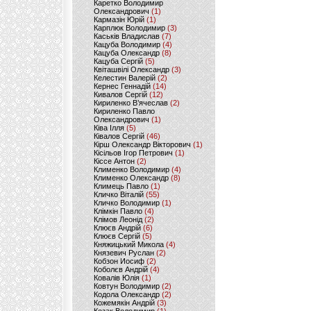
Каретко Володимир
Олександрович
(1)
Кармазін Юрій
(1)
Карплюк Володимир
(3)
Каськів Владислав
(7)
Кацуба Володимир
(4)
Кацуба Олександр
(8)
Кацуба Сергій
(5)
Квіташвілі Олександр
(3)
Келестин Валерій
(2)
Кернес Геннадій
(14)
Кивалов Сергій
(12)
Кириленко В’ячеслав
(2)
Кириленко Павло
Олександрович
(1)
Ківа Ілля
(5)
Ківалов Сергій
(46)
Кірш Олександр Вікторович
(1)
Кісільов Ігор Петрович
(1)
Кіссе Антон
(2)
Клименко Володимир
(4)
Клименко Олександр
(8)
Климець Павло
(1)
Кличко Віталій
(55)
Кличко Володимир
(1)
Клімкін Павло
(4)
Клімов Леонід
(2)
Клюєв Андрій
(6)
Клюєв Сергій
(5)
Княжицький Микола
(4)
Князевич Руслан
(2)
Кобзон Иосиф
(2)
Коболєв Андрій
(4)
Ковалів Юлія
(1)
Ковтун Володимир
(2)
Кодола Олександр
(2)
Кожемякін Андрій
(3)