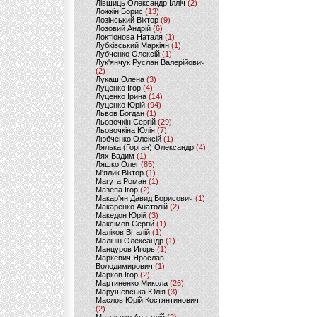
Лівшиць Олександр Ілліч
(2)
Ложкін Борис
(13)
Лозінський Віктор
(9)
Лозовий Андрій
(6)
Локтіонова Наталя
(1)
Лубківський Маркіян
(1)
Лубченко Олексій
(1)
Лук'янчук Руслан Валерійович
(2)
Лукаш Олена
(3)
Луценко Ігор
(4)
Луценко Ірина
(14)
Луценко Юрій
(94)
Львов Богдан
(1)
Льовочкін Сергій
(29)
Льовочкіна Юлія
(7)
Любченко Олексій
(1)
Лялька (Горган) Олександр
(4)
Лях Вадим
(1)
Ляшко Олег
(85)
М'ялик Віктор
(1)
Магута Роман
(1)
Мазепа Ігор
(2)
Макар'ян Давид Борисович
(1)
Макаренко Анатолій
(2)
Македон Юрій
(3)
Максімов Сергій
(1)
Маліков Віталій
(1)
Малінін Олександр
(1)
Манцуров Игорь
(1)
Маркевич Ярослав
Володимирович
(1)
Марков Ігор
(2)
Мартиненко Микола
(26)
Марушевська Юлія
(3)
Маслов Юрій Костянтинович
(2)