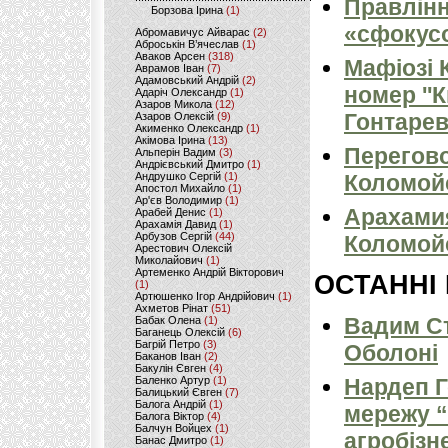
Правлінн
Борзова Ірина
(1)
«сфокус
Абромавичус Айварас
(2)
Аброськін В’ячеслав
(1)
Аваков Арсен
(318)
Мафіозі 
Аврамов Іван
(7)
Адамовський Андрій
(2)
номер ''
Адаріч Олександр
(1)
Азаров Микола
(12)
Гонтарев
Азаров Олексій
(9)
Акименко Олександр
(1)
Акімова Ірина
(13)
Перегово
Альперін Вадим
(3)
Андрієвський Дмитро
(1)
Андрушко Сергій
(1)
Коломойс
Апостол Михайло
(1)
Ар'єв Володимир
(1)
Арахами
Арабей Денис
(1)
Арахамія Давид
(1)
Арбузов Сергій
(44)
Коломойс
Арестович Олексій
Миколайович
(1)
Артеменко Андрій Вікторович
ОСТАННІ
(1)
Артюшенко Ігор Андрійович
(1)
Ахметов Рінат
(51)
Вадим Ст
Бабак Олена
(1)
Баганець Олексій
(6)
Багрій Петро
(3)
Оболоні
Баканов Іван
(2)
Бакулін Євген
(4)
Баленко Артур
(1)
Нардеп 
Балицький Євген
(7)
Балога Андрій
(1)
мережу “
Балога Віктор
(4)
Балчун Войцех
(1)
агробізн
Банас Дмитро
(1)