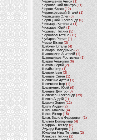
Чернушенко Антон
(1)
Чернявський Дмитро
(11)
Черняк Євген
(12)
Черняховський Віталій
(1)
Черпіцький Олег
(6)
Черпіцький Олександр
(6)
Чижмарь Катерина
(1)
Чижмарь Юрій
(1)
Чорновіл Тетяна
(5)
Чорновол Тетяна
(11)
Чубаров Рефат
(1)
Чумак Віктор
(3)
Шабунін Віталій
(4)
Шандра Володимир
(2)
Шаповалов Анатолій
(1)
Шапошніков Ростислав
(1)
Шарий Анатолий
(6)
Шахов Сергій
(2)
Швайка Ігор
(1)
Шевляк Ілля
(3)
Шевцов Євген
(1)
Шевченко Артем
(1)
Шевченко Ігор
(1)
Шеляженко Юрій
(6)
Шенцев Дмитро
(3)
Шепелев Олександр
(39)
Шипко Андрій
(1)
Шкиряк Зорян
(12)
Шкіль Андрій
(2)
Шкіль Максим
(4)
Шокін Віктор
(15)
Шпак Василь Федорович
(1)
Шульга Володимир
(4)
Шуфрич Нестор
(8)
Эдуард Багиров
(1)
Южаніна Ніна Петрівна
(2)
Юзькова Тетяна
(2)