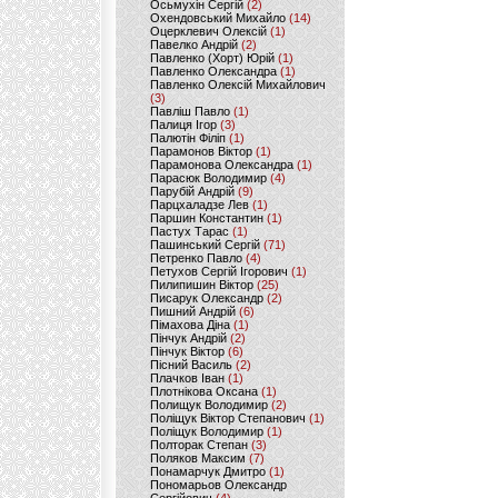
Осьмухін Сергій
(2)
Охендовський Михайло
(14)
Оцерклевич Олексій
(1)
Павелко Андрій
(2)
Павленко (Хорт) Юрій
(1)
Павленко Олександра
(1)
Павленко Олексій Михайлович
(3)
Павліш Павло
(1)
Палиця Ігор
(3)
Палютін Філіп
(1)
Парамонов Віктор
(1)
Парамонова Олександра
(1)
Парасюк Володимир
(4)
Парубій Андрій
(9)
Парцхаладзе Лев
(1)
Паршин Константин
(1)
Пастух Тарас
(1)
Пашинський Сергій
(71)
Петренко Павло
(4)
Петухов Сергій Ігорович
(1)
Пилипишин Віктор
(25)
Писарук Олександр
(2)
Пишний Андрій
(6)
Пімахова Діна
(1)
Пінчук Андрій
(2)
Пінчук Віктор
(6)
Пісний Василь
(2)
Плачков Іван
(1)
Плотнікова Оксана
(1)
Полищук Володимир
(2)
Поліщук Віктор Степанович
(1)
Поліщук Володимир
(1)
Полторак Степан
(3)
Поляков Максим
(7)
Понамарчук Дмитро
(1)
Пономарьов Олександр