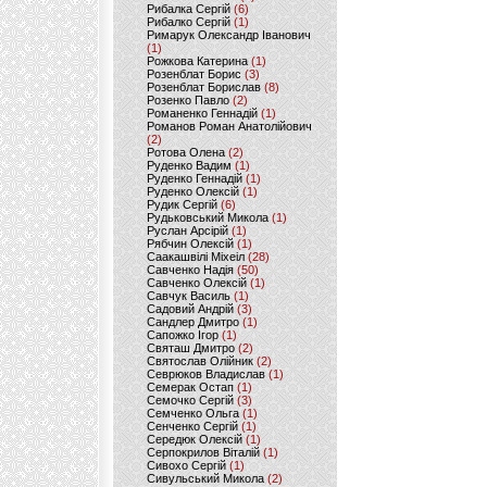
Рибалка Сергій
(6)
Рибалко Сергій
(1)
Римарук Олександр Іванович
(1)
Рожкова Катерина
(1)
Розенблат Борис
(3)
Розенблат Борислав
(8)
Розенко Павло
(2)
Романенко Геннадій
(1)
Романов Роман Анатолійович
(2)
Ротова Олена
(2)
Руденко Вадим
(1)
Руденко Геннадій
(1)
Руденко Олексій
(1)
Рудик Сергій
(6)
Рудьковський Микола
(1)
Руслан Арсірій
(1)
Рябчин Олексій
(1)
Саакашвілі Міхеіл
(28)
Савченко Надія
(50)
Савченко Олексій
(1)
Савчук Василь
(1)
Садовий Андрій
(3)
Сандлер Дмитро
(1)
Сапожко Ігор
(1)
Святаш Дмитро
(2)
Святослав Олійник
(2)
Севрюков Владислав
(1)
Семерак Остап
(1)
Семочко Сергій
(3)
Семченко Ольга
(1)
Сенченко Сергій
(1)
Середюк Олексій
(1)
Серпокрилов Віталій
(1)
Сивохо Сергій
(1)
Сивульський Микола
(2)