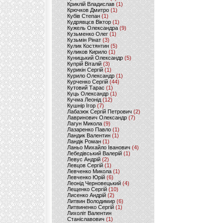
Криклій Владислав
(1)
Крючков Дмитро
(1)
Кубів Степан
(1)
Кудрявцєв Віктор
(1)
Кужель Олександра
(9)
Кузьменко Олег
(1)
Кузьмін Рінат
(3)
Кулик Костянтин
(5)
Куликов Кирило
(1)
Куницький Олександр
(5)
Купрій Віталій
(3)
Курикін Сергій
(1)
Курило Олександр
(1)
Курченко Сергій
(44)
Кутовий Тарас
(1)
Куць Олександр
(1)
Кучма Леонід
(12)
Кушнір Ігор
(7)
Лабазюк Сергій Петрович
(2)
Лавринович Олександр
(7)
Лагун Микола
(9)
Лазаренко Павло
(1)
Ландик Валентин
(1)
Ландік Роман
(1)
Ланьо Михайло Іванович
(4)
Лебедівський Валерій
(1)
Левус Андрій
(2)
Левцов Сергій
(1)
Левченко Микола
(1)
Левченко Юрій
(6)
Леонід Черновецький
(4)
Лещенко Сергій
(10)
Лисенко Андрій
(2)
Литвин Володимир
(6)
Литвиненко Сергій
(1)
Лихоліт Валентин
Станіславович
(1)