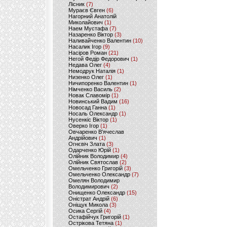
Лісник
(7)
Мураєв Євген
(6)
Нагорний Анатолій
Миколайович
(1)
Наем Мустафа
(7)
Назаренко Віктор
(3)
Наливайченко Валентин
(10)
Насалик Ігор
(9)
Насіров Роман
(21)
Негой Федір Федорович
(1)
Недава Олег
(4)
Немодрук Наталія
(1)
Низенко Олег
(1)
Ничипоренко Валентин
(1)
Німченко Василь
(2)
Новак Славомір
(1)
Новинський Вадим
(16)
Новосад Ганна
(1)
Носаль Олександр
(1)
Нусенкіс Віктор
(1)
Оверко Ігор
(1)
Овчаренко В'ячеслав
Андрійович
(1)
Огнєвіч Злата
(3)
Одарченко Юрій
(1)
Олійник Володимир
(4)
Олійник Святослав
(2)
Омельченко Григорій
(3)
Омельченко Олександр
(7)
Омелян Володимир
Володимирович
(2)
Онищенко Олександр
(15)
Оністрат Андрій
(6)
Оніщук Микола
(3)
Осика Сергій
(4)
Остафійчук Григорій
(1)
Острікова Тетяна
(1)