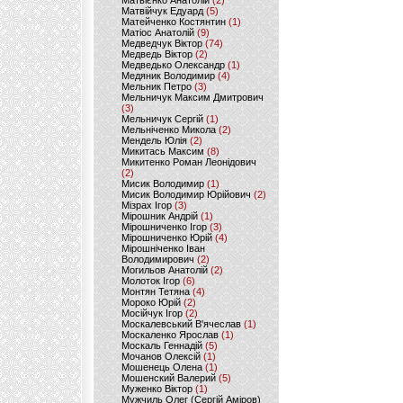
Матвієнко Анатолій
(2)
Матвійчук Едуард
(5)
Матейченко Костянтин
(1)
Матіос Анатолій
(9)
Медведчук Віктор
(74)
Медведь Віктор
(2)
Медведько Олександр
(1)
Медяник Володимир
(4)
Мельник Петро
(3)
Мельничук Максим Дмитрович
(3)
Мельничук Сергій
(1)
Мельніченко Микола
(2)
Мендель Юлія
(2)
Микитась Максим
(8)
Микитенко Роман Леонідович
(2)
Мисик Володимир
(1)
Мисик Володимир Юрійович
(2)
Мізрах Ігор
(3)
Мірошник Андрій
(1)
Мірошниченко Ігор
(3)
Мірошниченко Юрій
(4)
Мірошніченко Іван
Володимирович
(2)
Могильов Анатолій
(2)
Молоток Ігор
(6)
Монтян Тетяна
(4)
Мороко Юрій
(2)
Мосійчук Ігор
(2)
Москалевський В'ячеслав
(1)
Москаленко Ярослав
(1)
Москаль Геннадій
(5)
Мочанов Олексій
(1)
Мошенець Олена
(1)
Мошенский Валерий
(5)
Муженко Віктор
(1)
Мужчиль Олег (Сергій Аміров)