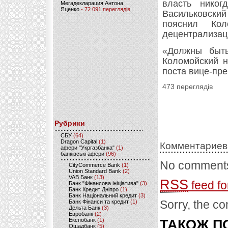
власть никог
Мегадекларация Антона
Яценко
- 72 091 переглядів
Васильковски
пояснил Кол
децентрализац
«Должны быть
Коломойский н
поста вице-пре
473 переглядів
Рубрики
CБУ
(64)
Dragon Capital
(1)
Комментариев
афери "Укргазбанка"
(1)
банківські афери
(96)
No comments
CityCommerce Bank
(1)
Union Standard Bank
(2)
VAB Банк
(13)
RSS
feed fo
Банк "Фінансова ініціатива"
(3)
Банк Кредит Дніпро
(1)
Банк Національний кредит
(3)
Sorry, the co
Банк Фінанси та кредит
(1)
Дельта Банк
(3)
Евробанк
(2)
Експобанк
(1)
ТАКОЖ ПО
Ощадбанк
(5)