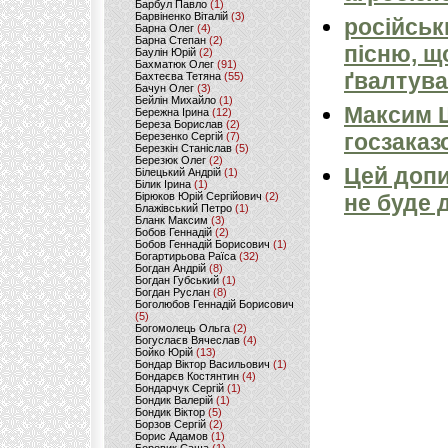
Барбул Павло
(1)
Барвіненко Віталій
(3)
російськ
Барна Олег
(4)
Барна Степан
(2)
пісню, щ
Баулін Юрій
(2)
Бахматюк Олег
(91)
ґвалтува
Бахтеєва Тетяна
(55)
Бачун Олег
(3)
Бейлін Михайло
(1)
Максим 
Бережна Ірина
(12)
Береза Борислав
(2)
госзаказ
Березенко Сергій
(7)
Березкін Станіслав
(5)
Березюк Олег
(2)
Цей допи
Білецький Андрій
(1)
Білик Ірина
(1)
Бірюков Юрій Сергійович
(2)
не буде 
Блажівський Петро
(1)
Бланк Максим
(3)
Бобов Геннадій
(2)
Бобов Геннадій Борисович
(1)
Богартирьова Раїса
(32)
Богдан Андрій
(8)
Богдан Губський
(1)
Богдан Руслан
(8)
Боголюбов Геннадій Борисович
(5)
Богомолець Ольга
(2)
Богуслаєв Вячеслав
(4)
Бойко Юрій
(13)
Бондар Віктор Васильович
(1)
Бондарєв Костянтин
(4)
Бондарчук Сергій
(1)
Бондик Валерій
(1)
Бондик Віктор
(5)
Борзов Сергiй
(2)
Борис Адамов
(1)