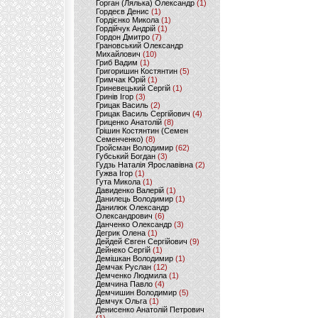
Горган (Лялька) Олександр
(1)
Гордеєв Денис
(1)
Гордієнко Микола
(1)
Гордійчук Андрій
(1)
Гордон Дмитро
(7)
Грановський Олександр
Михайлович
(10)
Гриб Вадим
(1)
Григоришин Костянтин
(5)
Гримчак Юрій
(1)
Гриневецький Сергій
(1)
Гринів Ігор
(3)
Грицак Василь
(2)
Грицак Василь Сергійович
(4)
Гриценко Анатолій
(8)
Грішин Костянтин (Семен
Семенченко)
(8)
Гройсман Володимир
(62)
Губський Богдан
(3)
Гудзь Наталія Ярославівна
(2)
Гужва Ігор
(1)
Гута Микола
(1)
Давиденко Валерій
(1)
Данилець Володимир
(1)
Данилюк Олександр
Олександрович
(6)
Данченко Олександр
(3)
Дегрик Олена
(1)
Дейдей Євген Сергійович
(9)
Дейнеко Сергій
(1)
Демішкан Володимир
(1)
Демчак Руслан
(12)
Демченко Людмила
(1)
Демчина Павло
(4)
Демчишин Володимир
(5)
Демчук Ольга
(1)
Денисенко Анатолій Петрович