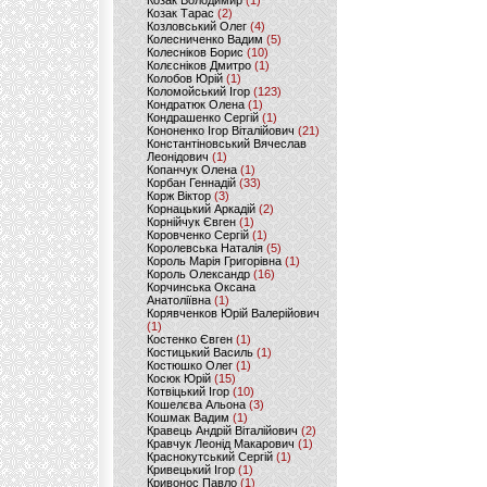
Козак Володимир
(1)
Козак Тарас
(2)
Козловський Олег
(4)
Колесниченко Вадим
(5)
Колесніков Борис
(10)
Колєсніков Дмитро
(1)
Колобов Юрій
(1)
Коломойський Ігор
(123)
Кондратюк Олена
(1)
Кондрашенко Сергій
(1)
Кононенко Ігор Віталійович
(21)
Константіновський Вячеслав
Леонідович
(1)
Копанчук Олена
(1)
Корбан Геннадій
(33)
Корж Віктор
(3)
Корнацький Аркадій
(2)
Корнійчук Євген
(1)
Коровченко Сергій
(1)
Королевська Наталія
(5)
Король Марія Григорівна
(1)
Король Олександр
(16)
Корчинська Оксана
Анатоліївна
(1)
Корявченков Юрій Валерійович
(1)
Костенко Євген
(1)
Костицький Василь
(1)
Костюшко Олег
(1)
Косюк Юрій
(15)
Котвіцький Ігор
(10)
Кошелєва Альона
(3)
Кошмак Вадим
(1)
Кравець Андрій Віталійович
(2)
Кравчук Леонід Макарович
(1)
Краснокутський Сергій
(1)
Кривецький Ігор
(1)
Кривонос Павло
(1)