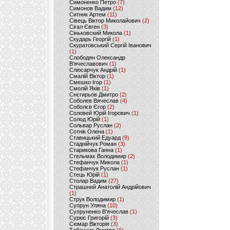
Симоненко Петро
(7)
Симонов Вадим
(12)
Ситник Артем
(11)
Сівець Віктор Миколайович
(2)
Сігал Євген
(3)
Сіньковский Микола
(1)
Скударь Георгій
(1)
Скуратовський Сергій Іванович
(1)
Слободян Олександр
В'ячеславович
(1)
Слюсарчук Андрій
(1)
Смалій Віктор
(1)
Смешко Ігор
(1)
Смолій Яків
(1)
Снєгирьов Дмитро
(2)
Соболев Вячеслав
(4)
Соболєв Єгор
(2)
Соловей Юрій Ігорович
(1)
Солод Юрій
(1)
Сольвар Руслан
(2)
Сотнік Олена
(1)
Ставицький Едуард
(9)
Стаднійчук Роман
(3)
Старикова Ганна
(1)
Стельмах Володимир
(2)
Стефанчук Микола
(1)
Стефанчук Руслан
(1)
Стець Юрій
(1)
Столар Вадим
(27)
Страшний Анатолій Андрійович
(1)
Струк Володимир
(1)
Супрун Уляна
(10)
Супруненко В'ячеслав
(1)
Суркіс Григорій
(3)
Сюмар Вікторія
(3)