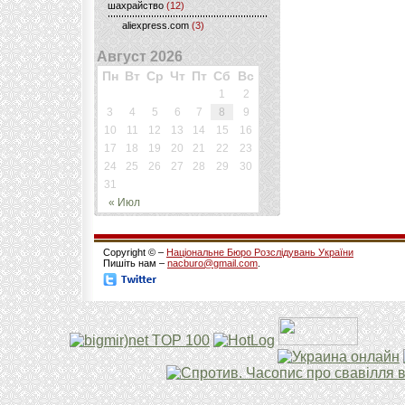
шахрайство
(12)
aliexpress.com
(3)
Август 2026
Пн
Вт
Ср
Чт
Пт
Сб
Вс
1
2
3
4
5
6
7
8
9
10
11
12
13
14
15
16
17
18
19
20
21
22
23
24
25
26
27
28
29
30
31
« Июл
Copyright © –
Національне Бюро Розслідувань України
Пишіть нам –
nacburo@gmail.com
.