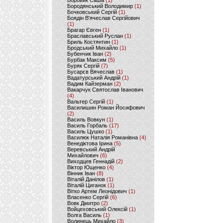
Боровик Саша
(1)
Бородянський Володимир
(1)
Бочковський Сергій
(1)
Боядін В'ячеслав Сергійович
(1)
Брагар Євген
(1)
Браславський Руслан
(1)
Бриль Костянтин
(1)
Бродський Михайло
(1)
Бубенчик Іван
(2)
Бурбак Максим
(5)
Буряк Сергій
(7)
Бусарєв Вячеслав
(1)
Вадатурський Андрій
(1)
Вадим Кайзерман
(2)
Вакарчук Святослав Іванович
(4)
Вальтер Сергій
(1)
Василишин Роман Йосифович
(2)
Василь Вовкун
(1)
Василь Горбаль
(17)
Василь Цушко
(1)
Василюк Наталія Романівна
(4)
Венедіктова Ірина
(5)
Веревський Андрій
Михайлович
(6)
Виходцев Геннадій
(2)
Віктор Ющенко
(4)
Вінник Іван
(8)
Віталій Данілов
(1)
Віталій Циганок
(1)
Вітко Артем Леонідович
(1)
Власенко Сергій
(6)
Вовк Дмитро
(2)
Войцеховський Олексій
(1)
Волга Василь
(1)
Волинець Михайло
(3)