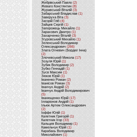
Жебрівський Павло
(2)
Жеваго Констянтин
(8)
Журавський Віталій
(3)
Забарський Владислав
(1)
Заверуха Віта
(3)
Загорій Гліб
(4)
Зайцев Сергій
(1)
Запорожець Михайло
(1)
Зарахович Дмитро
(1)
Захарченко Віталій
(3)
Згуровський Михайло
(1)
Зеленський Володимир
Олександрович
(266)
Злата Огневич (Бордюг Інна)
(2)
Злочевський Микола
(17)
Зозуля Юрій
(1)
Зубик Володимир
(2)
Зубко Геннадій
(1)
Зуєв Максим
(1)
Зюков Юрій
(1)
Іваненко Роман
(2)
Іванісов Роман
(3)
Іванчук Андрій
(2)
Іванчук Андрій Володимирович
(5)
Іванющенко Юрій
(17)
Ілларіонов Андрій
(1)
Ільюк Артем Олександрович
(2)
Іоффе Юлій
(1)
Калетник Григорій
(1)
Калетник Ігор
(33)
Кальцев Володимир
(1)
Камельчук Юрій
(1)
Карабань Володимир
Миколайович
(1)