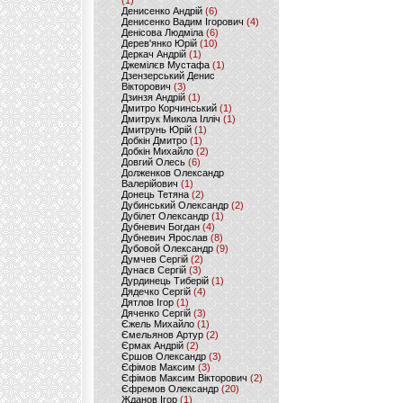
(1)
Денисенко Андрій
(6)
Денисенко Вадим Ігорович
(4)
Денісова Людміла
(6)
Дерев'янко Юрій
(10)
Деркач Андрій
(1)
Джемілєв Мустафа
(1)
Дзензерський Денис
Вікторович
(3)
Дзинзя Андрій
(1)
Дмитро Корчинський
(1)
Дмитрук Микола Ілліч
(1)
Дмитрунь Юрій
(1)
Добкін Дмитро
(1)
Добкін Михайло
(2)
Довгий Олесь
(6)
Долженков Олександр
Валерійович
(1)
Донець Тетяна
(2)
Дубинський Олександр
(2)
Дубілет Олександр
(1)
Дубневич Богдан
(4)
Дубневич Ярослав
(8)
Дубовой Олександр
(9)
Думчев Сергій
(2)
Дунаєв Сергій
(3)
Дурдинець Тиберій
(1)
Дядечко Сергій
(4)
Дятлов Ігор
(1)
Дяченко Сергій
(3)
Єжель Михайло
(1)
Ємельянов Артур
(2)
Єрмак Андрій
(2)
Єршов Олександр
(3)
Єфімов Максим
(3)
Єфімов Максим Вікторович
(2)
Єфремов Олександр
(20)
Жданов Ігор
(1)