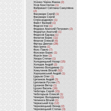
Усенко-Чорна Жанна
(2)
Усов Констянтин
(1)
Фабрикант Світлана Самуілівна
(2)
Фаєрмарк Сергій
(1)
Фаєрмарк Сергій
Олександрович
(1)
Файст Валерій
(1)
Федєєв Ігор
(1)
Федорук Анатолій Петрович
(2)
Федорчук Анатолій
(1)
Федосов Едуард
(1)
Филатов Борис
(11)
Філатов Олексій
(6)
Фірташ Дмитро
(28)
Фріз Ірина
(1)
Фукс Павло
(7)
Фуксман Борис
(1)
Фурсін Іван
(2)
Хмара Степан
(1)
Холодницький Назар
(15)
Холодов Андрій
(2)
Хоменко Володимир
(1)
Хомутиннік Віталій
(52)
Хорошевський Андрій
(1)
Царьов Олег
(1)
Циганков Андрій
(3)
Циплаков Руслан
(7)
Цуканов Віктор
(1)
Цушко Василь
(16)
Чеботарь Сергій
(15)
Чеботарьов Олексій
(1)
Чемерис Володимир
(1)
Чепинога Віталій
(1)
Черкаський Ігор
(12)
Черновецький Леонід
(2)
Черновецький Степан
(3)