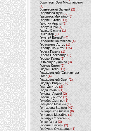
Воропаєв Юрій Миколайович
(1)
Вощевський Валерій
(2)
Гаврилова Лідія
(2)
Гаврилюк Михайло
(3)
Гавриш Степан
(1)
Галстян Авагім
(1)
Гарбуз Юрій
(1)
Гацько Василь
(1)
Гекко Ігор
(1)
Гелетей Валерій
(4)
Герасименко Микола
(4)
Герасимов Артур
(1)
Геращенко Антон
(15)
Герега Галина
(1)
Герега Олександр
(2)
Герман Ганна
(6)
Гетманцев Данило
(3)
Гєллєр Євген
(2)
Гладій Степан
(1)
Гладковський (Свинарчук)
Олег
(4)
Гладковський Олег
(2)
Гладчук Вадим
(82)
Гнап Дмитро
(2)
Говда Роман
(1)
Головач Андрій
(2)
Головін Дмитро
(2)
Голубов Дмитро
(1)
Гольдарб Максим
(1)
Гонтарева Валерія
(47)
Гончаренко Олексій
(8)
Гончаров Михайло
(1)
Гончарук Олексій
(2)
Гопко Ганна
(3)
Горбаль Василь
(2)
Горбунов Олександр
(1)