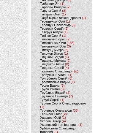
Табачник Дмитро
(6)
Табачник Ян
(1)
Тарасюк Валерій
(2)
Тарута Сергій
(8)
Татаров Олег
(1)
Тацій Юрій Олександрович
(1)
Терещенко Юрій
(1)
Терещук Олександр
(6)
Терьохін Сергій
(2)
Тетерук Андрій
(1)
Тигіпко Сергій
(1)
Тимонькін Борис
(2)
Тимошенко Юлія
(135)
Тимошенко Юрій
(3)
Тимчук Дмитро
(3)
Тихонов Віктор
(1)
Тицький Богдан
(1)
Тищенко Микола
(2)
Тищенко Олена
(8)
Тищенко Сергій
(4)
Ткаченко Олександр
(10)
Требушкін Руслан
(1)
Тригубенко Сергій
(6)
Трофименко Вадим
(1)
Троян Вадим
(6)
Труба Роман
(3)
Трубаров Віталій
(2)
Труханов Геннадій
(7)
Тулуб Сергій
(1)
Турчин Сергій Олександрович
(1)
Турчинов Олександр
(35)
Тягнибок Олег
(2)
Ударцов Юрій
(1)
Уколов Віктор
(4)
Уманський Ігор Іванович
(1)
Урбанський Олександр
Ігорович
(1)